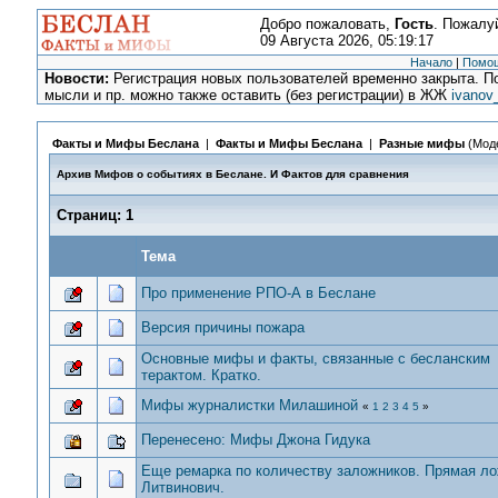
Добро пожаловать,
Гость
. Пожалу
09 Августа 2026, 05:19:17
Начало
|
Помо
Новости:
Регистрация новых пользователей временно закрыта. По
мысли и пр. можно также оставить (без регистрации) в ЖЖ
ivanov
Факты и Мифы Беслана
|
Факты и Мифы Беслана
|
Разные мифы
(Мод
Архив Мифов о событиях в Беслане. И Фактов для сравнения
Страниц:
1
Тема
Про применение РПО-А в Беслане
Версия причины пожара
Основные мифы и факты, связанные с бесланским
терактом. Кратко.
Мифы журналистки Милашиной
«
1
2
3
4
5
»
Перенесено: Мифы Джона Гидука
Еще ремарка по количеству заложников. Прямая л
Литвинович.