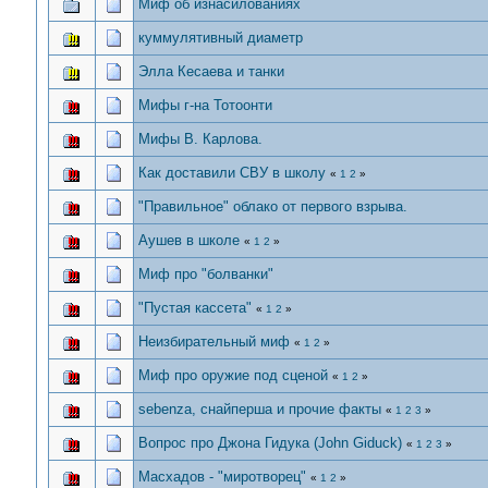
Миф об изнасилованиях
куммулятивный диаметр
Элла Кесаева и танки
Мифы г-на Тотоонти
Мифы В. Карлова.
Как доставили СВУ в школу
«
1
2
»
"Правильное" облако от первого взрыва.
Аушев в школе
«
1
2
»
Миф про "болванки"
"Пустая кассета"
«
1
2
»
Неизбирательный миф
«
1
2
»
Миф про оружие под сценой
«
1
2
»
sebenza, снайперша и прочие факты
«
1
2
3
»
Вопрос про Джона Гидука (John Giduck)
«
1
2
3
»
Масхадов - "миротворец"
«
1
2
»