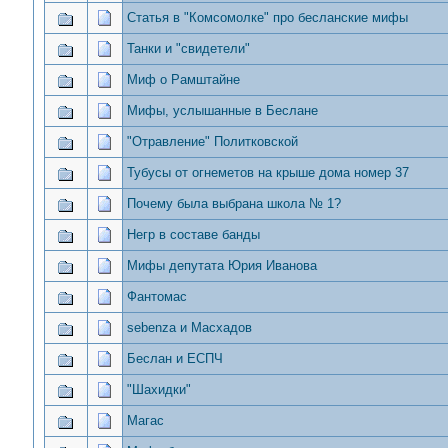
Статья в "Комсомолке" про бесланские мифы
Танки и "свидетели"
Миф о Рамштайне
Мифы, услышанные в Беслане
"Отравление" Политковской
Тубусы от огнеметов на крыше дома номер 37
Почему была выбрана школа № 1?
Негр в составе банды
Мифы депутата Юрия Иванова
Фантомас
sebenza и Масхадов
Беслан и ЕСПЧ
"Шахидки"
Магас