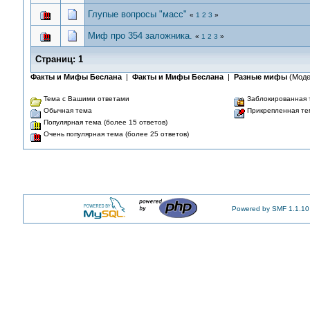
Глупые вопросы "масс"
«
1
2
3
»
Миф про 354 заложника.
«
1
2
3
»
Страниц:
1
Факты и Мифы Беслана
|
Факты и Мифы Беслана
|
Разные мифы
(Моде
Тема с Вашими ответами
Заблокированная 
Обычная тема
Прикрепленная те
Популярная тема (более 15 ответов)
Очень популярная тема (более 25 ответов)
Powered by SMF 1.1.10