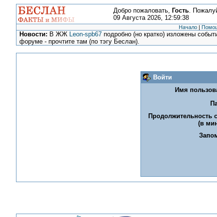
Добро пожаловать,
Гость
. Пожалу
09 Августа 2026, 12:59:38
Начало
|
Помо
Новости:
В ЖЖ
Leon-spb67
подробно (но кратко) изложены событи
форуме - прочтите там (по тэгу Беслан).
Войти
Имя пользов
П
Продолжительность 
(в мин
Запо