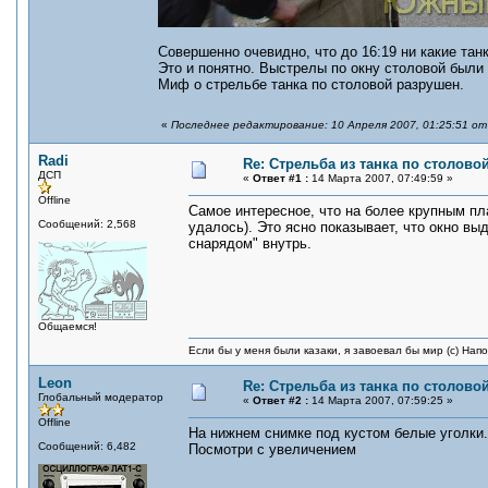
Совершенно очевидно, что до 16:19 ни какие тан
Это и понятно. Выстрелы по окну столовой были 
Миф о стрельбе танка по столовой разрушен.
«
Последнее редактирование: 10 Апреля 2007, 01:25:51 от
Radi
Re: Стрельба из танка по столовой
ДСП
«
Ответ #1 :
14 Марта 2007, 07:49:59 »
Offline
Самое интересное, что на более крупным пл
Сообщений: 2,568
удалось). Это ясно показывает, что окно вы
снарядом" внутрь.
Общаемся!
Если бы у меня были казаки, я завоевал бы мир (с) Нап
Leon
Re: Стрельба из танка по столовой
Глобальный модератор
«
Ответ #2 :
14 Марта 2007, 07:59:25 »
Offline
На нижнем снимке под кустом белые уголки.
Сообщений: 6,482
Посмотри с увеличением