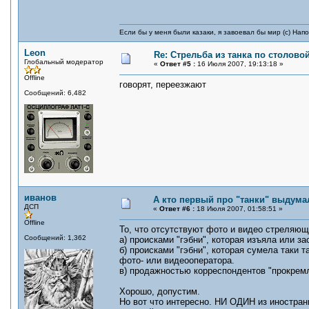
Если бы у меня были казаки, я завоевал бы мир (с) Нап
Leon
Re: Стрельба из танка по столовой
Глобальный модератор
«
Ответ #5 :
16 Июля 2007, 19:13:18 »
Offline
говорят, переезжают
Сообщений: 6,482
иванов
А кто первый про "танки" выдума
ДСП
«
Ответ #6 :
18 Июля 2007, 01:58:51 »
Offline
То, что отсутствуют фото и видео стреляющ
Сообщений: 1,362
а) происками "гэбни", которая изъяла или з
б) происками "гэбни", которая сумела таки т
фото- или видеооператора.
в) продажностью корреспондентов "прокрем
Хорошо, допустим.
Но вот что интересно. НИ ОДИН из иностран