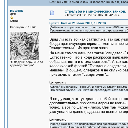
Если бы у меня были казаки, я завоевал бы мир (с) Нап
иванов
Стрельба из мифических танков.
ДСП
«
Ответ #11 :
23 Июля 2007, 03:42:25 »
Offline
Цитата: Radi от 21 Июля 2007, 19:22:26
Сообщений: 1,362
Добавлю: из практики знаю точно, что около 80% ано
Практикующие юристы и прочие менты с кровавыми геб
Вряд ли есть точная статистика, так как уч
бреда практикующие юристы, менты и прочи
"свидетелями". Из практики знаю.
На меня самого один раз такая "свидетель
Естественно, что в ходе распросов выяснил
собрался, вот я и стала смотреть". А так ка
"Я мзду не беру, мне за
державу обидно"
классической фразой "Граждане свидетели, 
машины. В общем, следаков я не сильно разо
привыкли, к таким "свидетелям"...
Цитировать
Случай с Бесланом - особый. И поэтому власти весьма о
Во всяком случае - их никто не преследует, хотя следов
Я не думаю, что тут дело в особой осторожн
дополнительные проблемы даром не нужны. 
точно, а вот по шапке - легко. Они там мож
уже уволили давно (надавав по шапке не оди
Цитировать
Иногда кажется, что присутствую при просмотре голлив
Помните про Сциллу и Харибду? Моряки и сейчас не люб