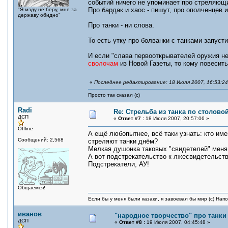
событий ничего не упоминает про стреляющи
Про бардак и хаос - пишут, про ополченцев и
"Я мзду не беру, мне за
державу обидно"
Про танки - ни слова.
То есть утку про болванки с танками запусти
И если "слава первооткрывателей оружия н
сволочам
из Новой Газеты, то кому повесит
«
Последнее редактирование: 18 Июля 2007, 16:53:2
Просто так сказал (с)
Radi
Re: Стрельба из танка по столовой
ДСП
«
Ответ #7 :
18 Июля 2007, 20:57:06 »
Offline
А ещё любопытнее, всё таки узнать: кто име
Сообщений: 2,568
стреляют танки днём?
Мелкая душонка таковых "свидетелей" меня
А вот подстрекательство к лжесвидетельству 
Подстрекатели, АУ!
Общаемся!
Если бы у меня были казаки, я завоевал бы мир (с) Нап
иванов
"народное творчество" про танки
ДСП
«
Ответ #8 :
19 Июля 2007, 04:45:48 »