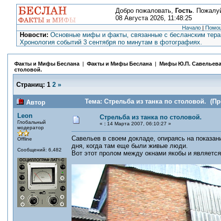
Добро пожаловать,
Гость
. Пожалу
08 Августа 2026, 11:48:25
Начало
|
Помо
Новости:
Основные мифы и факты, связанные с бесланским терак
Хронология событий 3 сентября по минутам в фотографиях.
Факты и Мифы Беслана
|
Факты и Мифы Беслана
|
Мифы Ю.П. Савельев
столовой.
Страниц:
1
2
»
Тема: Стрельба из танка по столовой. (Пр
Автор
Leon
Стрельба из танка по столовой.
Глобальный
«
:
14 Марта 2007, 06:10:27 »
модератор
Савельев в своем докладе, опираясь на показани
Offline
дня, когда там еще были живые люди.
Сообщений: 6,482
Вот этот пролом между окнами якобы и является