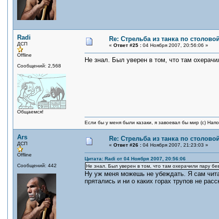
Radi
Re: Стрельба из танка по столовой
ДСП
«
Ответ #25 :
04 Ноября 2007, 20:56:06 »
Offline
Не знал. Был уверен в том, что там охерачи
Сообщений: 2,568
Общаемся!
Если бы у меня были казаки, я завоевал бы мир (с) Нап
Ars
Re: Стрельба из танка по столовой
ДСП
«
Ответ #26 :
04 Ноября 2007, 21:23:03 »
Offline
Цитата: Radi от 04 Ноября 2007, 20:56:06
Сообщений: 442
Не знал. Был уверен в том, что там охерачили пару бе
Ну уж меня можешь не убеждать. Я сам чита
прятались и ни о каких горах трупов не рас