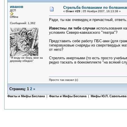
иванов
Стрельба болванами по болванка
ДСП
«
Ответ #29 :
05 Ноября 2007, 16:13:38 »
Offline
Ради, ты как очевидец и причастный, ответь
Сообщений: 1,362
Известны ли тебе случаи
использования ка
условиях Северо-кавказского "театра"?
Представить себе работу ПБС-ами (для гра
гиперзвуковые снаряды из сверхтвердых мате
от него?
Стрелять инертными (то есть просто учебны
"Я мзду не беру, мне за
державу обидно"
редко таскать в боекомплекте "на всякий сл
Просто так сказал (с)
Страниц:
1
2
»
Факты и Мифы Беслана
|
Факты и Мифы Беслана
|
Мифы Ю.П. Савельева