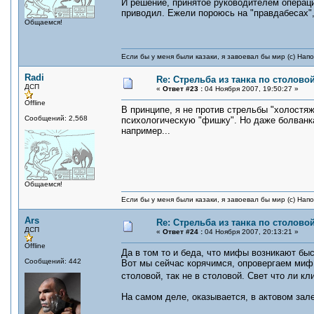
И решение, принятое руководителем опера
приводил. Ежели пороюсь на "правдабесах",
Общаемся!
Если бы у меня были казаки, я завоевал бы мир (с) Нап
Radi
Re: Стрельба из танка по столовой
ДСП
«
Ответ #23 :
04 Ноября 2007, 19:50:27 »
Offline
В принципе, я не против стрельбы "холостя
Сообщений: 2,568
психологическую "фишку". Но даже болванк
например...
Общаемся!
Если бы у меня были казаки, я завоевал бы мир (с) Нап
Ars
Re: Стрельба из танка по столовой
ДСП
«
Ответ #24 :
04 Ноября 2007, 20:13:21 »
Offline
Да в том то и беда, что мифы возникают быс
Сообщений: 442
Вот мы сейчас корячимся, опровергаем миф 
столовой, так не в столовой. Свет что ли к
На самом деле, оказывается, в актовом зале