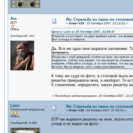
Ars
Re: Стрельба из танка по столовой
ДСП
«
Ответ #19 :
25 Октября 2007, 22:13:22 »
Offline
Цитата: Leon от 25 Октября 2007, 02:08:47
Сообщений: 442
Решетки отсутствуют на двух крайних окнах - на право
Вот отсюда и пляшите.
Да. Все же одно окно вырвали заложники. Т
Цитировать
Когда мы с этой девушкой стояли на окне, мы трясли эт
подумали, сейчас они увидят, что мы решетку оторвали
говорим: «Убегайте отсюда, а то они поймут, что вы зд
встали. Мы их видели, они с нами разговаривали.
К тому же судя по фото, в столовой была ин
решетки прикрывали окна, а наоборот. То е
К сожалению, определить, какую решетку вы
«
Последнее редактирование: 25 Октября 2007, 22:15
Leon
Re: Стрельба из танка по столовой
Глобальный модератор
«
Ответ #20 :
04 Ноября 2007, 07:30:53 »
Offline
БТР-ом вырвали решетку на окне, возле кот
Сообщений: 6,482
улице и их видно на фото