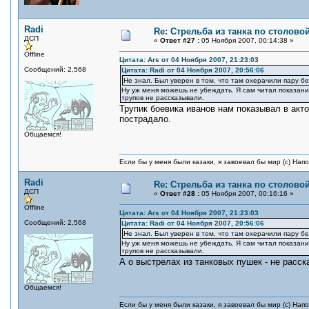
Radi
Re: Стрельба из танка по столовой
ДСП
«
Ответ #27 :
05 Ноября 2007, 00:14:38 »
Offline
Цитата: Ars от 04 Ноября 2007, 21:23:03
Сообщений: 2,568
Цитата: Radi от 04 Ноября 2007, 20:56:06
Не знал. Был уверен в том, что там охерачили пару бе
Ну уж меня можешь не убеждать. Я сам читал показания
трупов не рассказывали.
Трупик боевика иванов нам показывал в акто
пострадало.
Общаемся!
Если бы у меня были казаки, я завоевал бы мир (с) Нап
Radi
Re: Стрельба из танка по столовой
ДСП
«
Ответ #28 :
05 Ноября 2007, 00:16:16 »
Offline
Цитата: Ars от 04 Ноября 2007, 21:23:03
Сообщений: 2,568
Цитата: Radi от 04 Ноября 2007, 20:56:06
Не знал. Был уверен в том, что там охерачили пару бе
Ну уж меня можешь не убеждать. Я сам читал показания
трупов не рассказывали.
А о выстрелах из танковых пушек - не расс
Общаемся!
Если бы у меня были казаки, я завоевал бы мир (с) Нап