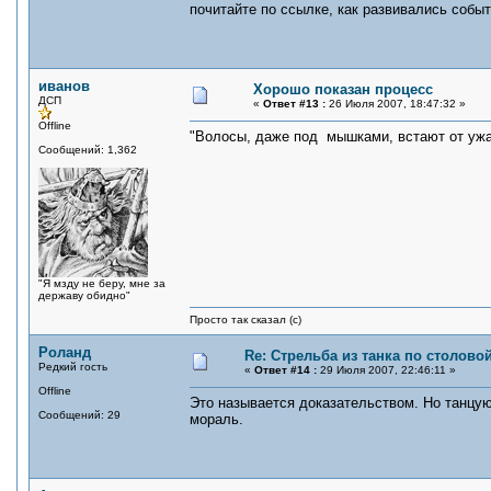
почитайте по ссылке, как развивались со
иванов
Хорошо показан процесс
ДСП
«
Ответ #13 :
26 Июля 2007, 18:47:32 »
Offline
"Волосы, даже под мышками, встают от ужас
Сообщений: 1,362
"Я мзду не беру, мне за
державу обидно"
Просто так сказал (с)
Роланд
Re: Стрельба из танка по столовой
Редкий гость
«
Ответ #14 :
29 Июля 2007, 22:46:11 »
Offline
Это называется доказательством. Но танцующ
Сообщений: 29
мораль.