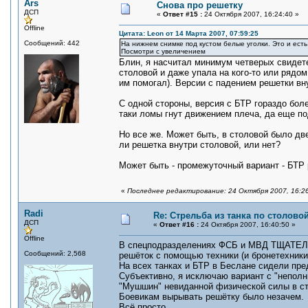
Ars
Снова про решетку
ДСП
«
Ответ #15 :
24 Октября 2007, 16:24:40 »
Offline
Цитата: Leon от 14 Марта 2007, 07:59:25
Сообщений: 442
На нижнем снимке под кустом белые уголки. Это и ес
Посмотри с увеличением
Блин, я насчитал минимум четверых свидете
столовой и даже упала на кого-то или рядом
им помогал). Версии с падением решетки вну
С одной стороны, версия с БТР гораздо бо
таки ломы гнут движением плеча, да еще по
Но все же. Может быть, в столовой было дв
ли решетка внутри столовой, или нет?
Может быть - промежуточный вариант - БТР 
«
Последнее редактирование: 24 Октября 2007, 16:26
Radi
Re: Стрельба из танка по столовой
ДСП
«
Ответ #16 :
24 Октября 2007, 16:40:50 »
Offline
В спецподразделениях ФСБ и МВД ТЩАТЕЛЬН
Сообщений: 2,568
решёток с помощью техники (и бронетехники,
На всех танках и БТР в Беслане сидели пр
Субъективно, я исключаю вариант с "непол
"Мушшин" невиданной физической силы в ст
Боевикам вырывать решётку было незачем.
Всё просто.