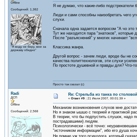
Offline
Я не думаю, что какие-либо подстрекатели 
Сообщений: 1,362
Люди и сами способны наизобретать чего уг
слухи.
Сначала одна задается вопросом "А чо это 
Тут же находится пара "знатоков", которые 
После "разъяснений" у многих начинает "всп
Классика жанра.
"Я мзду не беру, мне за
державу обидно"
Другой вопрос - зачем люди, вроде бы не с
качества политтехнологов, эти слухи усиле
По простоте душевной и правды для? Что-то 
Просто так сказал (с)
Radi
Re: Стрельба из танка по столовой
ДСП
«
Ответ #9 :
21 Июля 2007, 00:01:39 »
Offline
Механизм возникновения слухов мне достато
Сообщений: 2,568
Но я знаком ышшо с теорией и практикой ра
В теории, что бы подпустить слушок, надо 
пострадавшими) людям.
Психологически - всё точно: неуравновеша
"источником информации", ибо его душа хоч
Не помню уж того психолога, который сказал