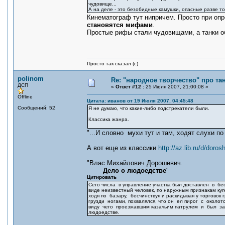
чудовище...
А на деле - это безобидные камушки, опасные разве то
Кинематограф тут нипричем. Просто при оп
становятся мифами
.
Простые рифы стали чудовищами, а танки о
Просто так сказал (с)
polinom
Re: "народное творчество" про та
ДСП
«
Ответ #12 :
25 Июля 2007, 21:00:08 »
Offline
Цитата: иванов от 19 Июля 2007, 04:45:48
Сообщений: 52
Я не думаю, что какие-либо подстрекатели были.
Классика жанра.
"...И словно мухи тут и там, ходят слухи по
А вот еще из классики
http://az.lib.ru/d/dor
"Влас Михайлович Дорошевич.
Дело о людоедстве
"
Цитировать
Сего числа в управление участка был доставлен в бе
виде неизвестный человек, по наружным признакам куп
ходя по базару, бесчинствуя и раскидывая у торговок
грузди ногами, похвалялся, что он ел пирог с около
виду чего проезжавшим казачьим патрулем и был з
людоедстве.