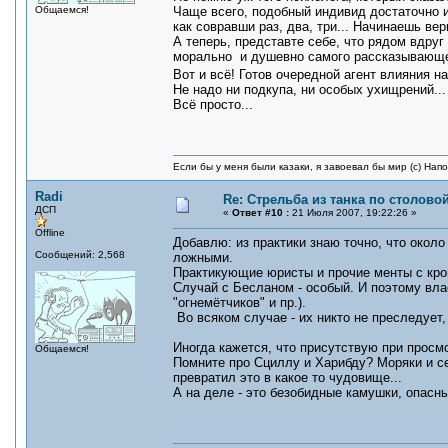
Общаемся!
Чаще всего, подобный индивид достаточно и
как совравши раз, два, три... Начинаешь вери
А теперь, представте себе, что рядом вдру
морально и душевно самого рассказывающег
Вот и всё! Готов очередной агент влияния 
Не надо ни подкупа, ни особых ухищрений...
Всё просто...
Если бы у меня были казаки, я завоевал бы мир (с) Нап
Radi
Re: Стрельба из танка по столовой
ДСП
«
Ответ #10 :
21 Июля 2007, 19:22:26 »
Offline
Добавлю: из практики знаю точно, что окол
Сообщений: 2,568
ложными.
Практикующие юристы и прочие менты с кро
Случай с Бесланом - особый. И поэтому вла
"огнемётчиков" и пр.).
Во всяком случае - их никто не преследует,
Иногда кажется, что присутствую при просм
Общаемся!
Помните про Сциллу и Харибду? Моряки и се
превратил это в какое то чудовище...
А на деле - это безобидные камушки, опасн