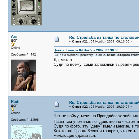
Ars
Re: Стрельба из танка по столовой
ДСП
«
Ответ #21 :
04 Ноября 2007, 09:16:50 »
Offline
Цитата: Leon от 04 Ноября 2007, 07:30:53
Сообщений: 442
БТР-ом вырвали решетку на окне, возле которого стоя
Да, читал.
Судя по всему, сами заложники вырвали реш
Radi
Re: Стрельба из танка по столовой
ДСП
«
Ответ #22 :
04 Ноября 2007, 19:39:04 »
Offline
Чёт не пойму, меня на Правдабесах забанили,
Сообщений: 2,568
Паша там упоминает о "девственно чистом
Судя по фото, эту "деву" имели многие, в то
Как то, на Правдабесах я говорил, что есть
желающие сдаваться.