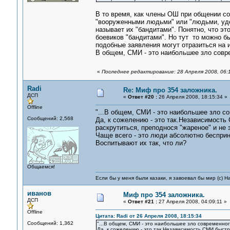
В то время, как члены ОШ при общении со
"вооруженными людьми" или "людьми, уде
называет их "бандитами". Понятно, что эт
боевиков "бандитами". Но тут то можно бы
подобные заявления могут отразиться на 
В общем, СМИ - это наибольшее зло совр
«
Последнее редактирование: 28 Апреля 2008, 06:
Radi
Re: Миф про 354 заложника.
ДСП
«
Ответ #20 :
26 Апреля 2008, 18:15:34 »
Offline
"...В общем, СМИ - это наибольшее зло со
Сообщений: 2,568
Да, к сожелению - это так.Независимост
раскрутиться, преподнося "жареное" и не 
Чаще всего - это люди абсолютно бесприн
Воспитывают их так, что ли?
Общаемся!
Если бы у меня были казаки, я завоевал бы мир (с) Н
иванов
Миф про 354 заложника.
ДСП
«
Ответ #21 :
27 Апреля 2008, 04:09:11 »
Offline
Цитата: Radi от 26 Апреля 2008, 18:15:34
Сообщений: 1,362
"...В общем, СМИ - это наибольшее зло современного
Да, к сожелению - это так.Независимость СМИ быст