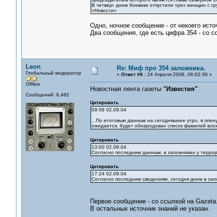
В четверг днем боевики отпустили трех женщин с г
«Новости»
Одно, ночное сообщение - от некоего исто
Два сообщения, где есть цифра 354 - со 
Leon
Re: Миф про 354 заложника.
Глобальный модератор
«
Ответ #6 :
24 Апреля 2008, 06:02:36 »
Offline
Новостная лента газеты
"Известия"
Сообщений: 6,482
Цитировать
09:58 02.09.04
...По итоговым данным на сегодняшнее утро, в плену
ожидается, будет обнародован список фамилий всех 
Цитировать
13:00 02.09.04
Согласно последним данным, в заложниках у террор
Цитировать
17:24 02.09.04
Согласно последним сведениям, сегодня днем в зал
Первое сообщение - со ссылкой на Gazeta.
В остальных источник знаний не указан.