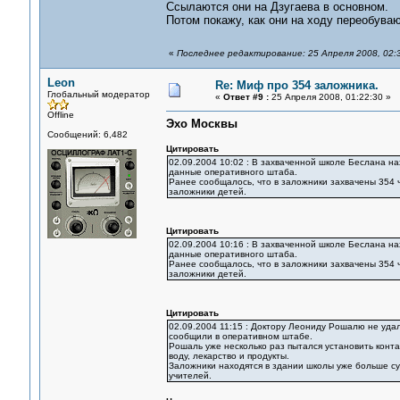
Ссылаются они на Дзугаева в основном.
Потом покажу, как они на ходу переобуваю
«
Последнее редактирование: 25 Апреля 2008, 02:
Leon
Re: Миф про 354 заложника.
Глобальный модератор
«
Ответ #9 :
25 Апреля 2008, 01:22:30 »
Offline
Эхо Москвы
Сообщений: 6,482
Цитировать
02.09.2004 10:02 : В захваченной школе Беслана н
данные оперативного штаба.
Ранее сообщалось, что в заложники захвачены 354 
заложники детей.
Цитировать
02.09.2004 10:16 : В захваченной школе Беслана н
данные оперативного штаба.
Ранее сообщалось, что в заложники захвачены 354 
заложники детей.
Цитировать
02.09.2004 11:15 : Доктору Леониду Рошалю не уда
сообщили в оперативном штабе.
Рошаль уже несколько раз пытался установить конта
воду, лекарство и продукты.
Заложники находятся в здании школы уже больше сут
учителей.