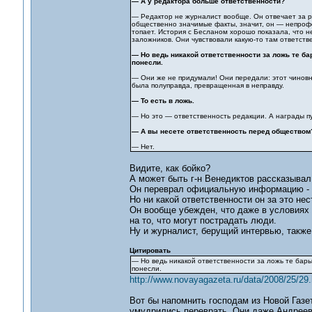
— А у редактора больше ответственности?
— Редактор не журналист вообще. Он отвечает за р
общественно значимые факты, значит, он — непроф
топает. История с Бесланом хорошо показала, что н
заложников. Они чувствовали какую-то там ответств
— Но ведь никакой ответственности за ложь те б
понесли.
— Они же не придумали! Они передали: этот чиновни
была полуправда, превращенная в неправду.
— То есть в ложь.
— Но это — ответственность редакции. А награды пу
— А вы несете ответственность перед обществом
— Нет.
Видите, как бойко?
А может быть г-н Венедиктов рассказывал 
Он переврал официальную информацию - э
Но ни какой ответственности он за это нес
Он вообще убежден, что даже в условиях 
на то, что могут пострадать люди.
Ну и журналист, берущий интервью, также
Цитировать
— Но ведь никакой ответственности за ложь те бар
понесли.
http://www.novayagazeta.ru/data/2008/25/29.
Вот бы напомнить господам из Новой Газет
умудрились переврать. Они даже Андреев