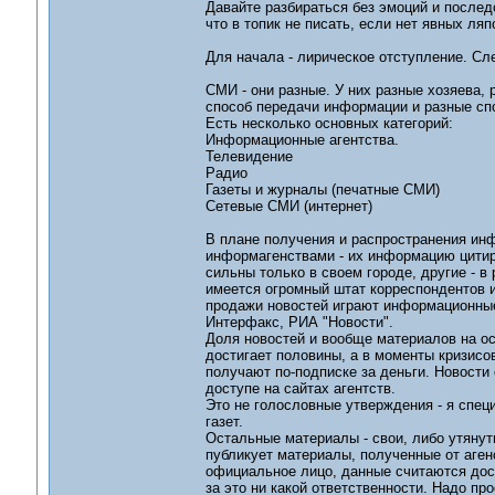
Давайте разбираться без эмоций и последо
что в топик не писать, если нет явных ляп
Для начала - лирическое отступление. Сл
СМИ - они разные. У них разные хозяева,
способ передачи информации и разные сп
Есть несколько основных категорий:
Информационные агентства.
Телевидение
Радио
Газеты и журналы (печатные СМИ)
Сетевые СМИ (интернет)
В плане получения и распространения ин
информагенствами - их информацию цитир
сильны только в своем городе, другие - в 
имеется огромный штат корреспондентов и
продажи новостей играют информационные
Интерфакс, РИА "Новости".
Доля новостей и вообще материалов на о
достигает половины, а в моменты кризисо
получают по-подписке за деньги. Новости
доступе на сайтах агентств.
Это не голословные утверждения - я спе
газет.
Остальные материалы - свои, либо утяну
публикует материалы, полученные от аген
официальное лицо, данные считаются дост
за это ни какой ответственности. Надо пр