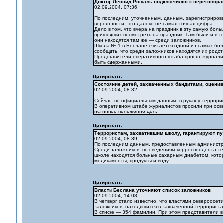
Доктор Леонид Рошаль подключился к переговора
02.09.2004, 07:36
По последним, уточненным, данным, зарегистриров
вероятности, это далеко не самая точная цифра.
Дело в том, что вчера на праздник в эту самую бол
пришедших посмотреть на праздник. Там были и в то
они находятся там же — среди заложников.
Школа № 1 в Беслане считается одной из самых боль
сообщить, что среди заложников находятся их родст
Представители оперативного штаба просят журналис
быть сдержанными.
Цитировать
Состояние детей, захваченных бандитами, оценив
02.09.2004, 08:32
Сейчас, по официальным данным, в руках у террори
В оперативном штабе журналистов просили при осв
истинное положение дел.
Цитировать
Террористам, захватившим школу, гарантируют пу
02.09.2004, 08:39
По последним данным, предоставленным администрац
Среди заложников, по сведениям корреспондента те
школе находятся больные сахарным диабетом, котор
медикаменты, продукты и воду.
Цитировать
Власти Беслана уточняют список заложников
02.09.2004, 14:08
В четверг стало известно, что властями североосе
заложников, находящихся в захваченной террорист
В списке — 354 фамилии. При этом представители в