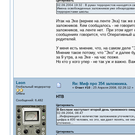
Цитировать
02.09.2004 19:32 : В руках террористов находятся с
Имена освобожденных заложников уже обнародованы
террористами школы.
Итак на Эхе (вернее на ленте Эха) так же
заложников. Кем сообщалось - не говорит
заложников, на ленте нет. При этом идет
сообщениях говорится, что Оперативный шт
родителей.
У меня есть мнение, что, на самом деле 
Мнение такое потому, что "Эхо" и далее 
за 9 утра, а на Эхе - на час позже.
Но кто у кого упер - не так уж и важно. В
Leon
Re: Миф про 354 заложника.
Глобальный модератор
«
Ответ #10 :
25 Апреля 2008, 02:26:12 »
Offline
НТВ
Сообщений: 6,482
Цитировать
В Беслане наступает второй день тревожного ожи
02.09.2004, 06:47
...Информация о количестве заложников уточняется д
цифра в 400 человек, но это, как дают понять, не 
уточнено...
Цитировать