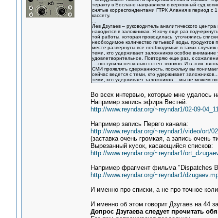
теракту в Беслане направляем в верховный суд коп
снятые корреспондентами ГТРК Алания в период с 1 
кассету.
...
Лев Дзугаев – руководитель аналитического центра
находится в заложниках. Я хочу еще раз подчеркнут
той работы, которая проводилась, уточнялись списки
необходимое количество питьевой воды, продуктов п
месте развернуты все необходимые в таких случаях
теми, кто удерживает заложников особое внимание 
удовлетворительное. Повторяю еще раз, к сожалени
….поступили несколько сотен звонков. И в этих зво
СМИ проявлять сдержанность, поскольку вы понимает
сейчас ведется с теми, кто удерживает заложников…
теми, кто удерживает заложников….мы не можем по
Во всех интервью, которые мне удалось на
Например запись эфира Вестей:
http://www.reyndar.org/~reyndar1/02-09-04_11
Например запись Первго канала:
http://www.reyndar.org/~reyndar1/video/ort/0
(заставка очень громкая, а запись очень 
Вырезанный кусок, касающийся списков:
http://www.reyndar.org/~reyndar1/ort_dzugae
Например фрагмент фильма "Dispatches B
http://www.reyndar.org/~reyndar1/dzugaev.m
И именно про списки, а не про точное кол
И именно об этом говорит Дзугаев на 44 
Допрос Дзугаева следует прочитать обя