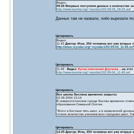
Видео:
08:26 Впервые поступили данные о количестве за
http://www.reyndar.org/~reyndar1/02-09-04_08-26.asf
Данных там не назвали, либо вырезали по
Цитировать
Видео:
11:45
Диктор: Итак, 354 человека вот уже вторые 
http://www.reyndar.org/~reyndar1/02-09-04_11-45.asf
Цитировать
11:48 -
Видео:
Кусок пояснения Дзугаева
...на этот
http://www.reyndar.org/~reyndar1/02-09-04_11-48.asf
Цитировать
Все школы Беслана временно закрыты
02.09.2004 13:14
В североосетинском городе Беслан временно отмене
образования Северной Осетии.
"Всего в Беслане пять школ, а в захваченной должны
точное количество учеников всех городских школ. У
Цитировать
14:25 Диктор: Итак, 354 человека вот уже вторые 