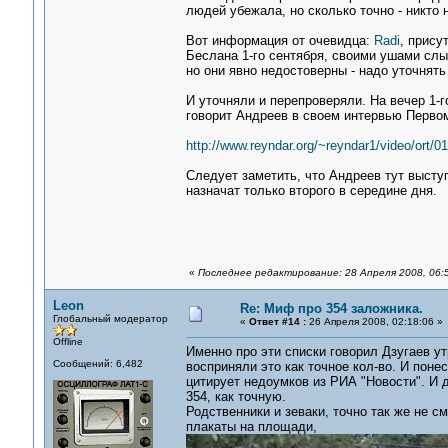
людей убежала, но сколько точно - никто н
Вот информация от очевидца:
Radi
, прису
Беслана 1-го сентября, своими ушами сл
но они явно недостоверны - надо уточнять 
И уточняли и перепроверяли. На вечер 1-г
говорит Андреев в своем интервью Первому
http://www.reyndar.org/~reyndar1/video/ort/0
Следует заметить, что Андреев тут высту
назначат только второго в середине дня.
«
Последнее редактирование: 28 Апреля 2008, 06:
Leon
Re: Миф про 354 заложника.
Глобальный модератор
«
Ответ #14 :
26 Апреля 2008, 02:18:06 »
Offline
Именно про эти списки говорил Дзугаев ут
Сообщений: 6,482
восприняли это как точное кол-во. И пон
цитирует недоумков из РИА "Новости". И 
354, как точную.
Родственники и зеваки, точно так же не см
плакаты на площади,