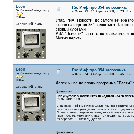
Leon
Re: Миф про 354 заложника.
Глобальный модератор
«
Ответ #3 :
24 Апреля 2008, 05:23:07 »
Offline
Итак, РИА "Новости" до самого вечера (по
Сообщений: 6,482
школе находятся 354 заложника. Так же о
своими словами.
РИА "Новости" - агентство уважаемое и а
Можно верить.
Leon
Re: Миф про 354 заложника.
Глобальный модератор
«
Ответ #4 :
24 Апреля 2008, 05:45:03 »
Offline
Далее у нас по-плану программа
"Вести"
с
Сообщений: 6,482
Цитировать
Лев Дзугаев: в заложниках находятся 354 человек
02.09.2004 07:06
В захваченной в Беслане школе №1 террористы уде
начальник информационно-аналитического управлен
По его словам, жертвами нападения боевиков стали 
"Всю ночь мы уточняли списки тех людей, которые н
их передать", - сказал Дзугаев.
Цитировать