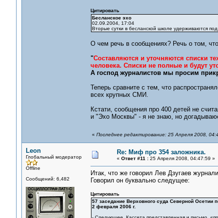
Цитировать
Бесланское эхо
02.09.2004, 17:04
Вторые сутки в бесланской школе удерживаются под 
О чем речь в сообщениях? Речь о том, чт
"
Составляются и уточняются списки тех
человека. Списки не полные и будут уто
А господ журналистов мы просим прикр
Теперь сравните с тем, что распространя
всех крупных СМИ.
Кстати, сообщения про 400 детей не счит
и "Эхо Москвы" - я не знаю, но догадываю
«
Последнее редактирование: 25 Апреля 2008, 04:
Leon
Re: Миф про 354 заложника.
Глобальный модератор
«
Ответ #11 :
25 Апреля 2008, 04:47:59 »
Offline
Итак, что же говорил Лев Дзугаев журнал
Сообщений: 6,482
Говорил он буквально следущее:
Цитировать
57 заседание Верховного суда Северной Осетии п
2 февраля 2006 г.
- Следующее. Кассета представленная и письмо. «п