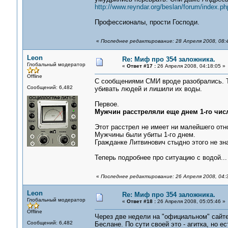
http://www.reyndar.org/beslan/forum/index.ph
Профессионалы, прости Господи.
«
Последнее редактирование: 28 Апреля 2008, 08:
Leon
Re: Миф про 354 заложника.
Глобальный модератор
«
Ответ #17 :
26 Апреля 2008, 04:18:05 »
Offline
С сообщениями СМИ вроде разобрались. Те
Сообщений: 6,482
убивать людей и лишили их воды.
Первое.
Мужчин расстреляли еще днем 1-го числ
Этот расстрел не имеет ни малейшего отн
Мужчины были убиты 1-го днем.
Гражданке Литвинович стыдно этого не зна
Теперь подробнее про ситуацию с водой...
«
Последнее редактирование: 26 Апреля 2008, 04:
Leon
Re: Миф про 354 заложника.
Глобальный модератор
«
Ответ #18 :
26 Апреля 2008, 05:05:46 »
Offline
Через две недели на "официальном" сайте
Сообщений: 6,482
Беслане. По сути своей это - агитка, но е