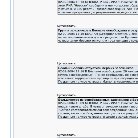
02-09-2004 13:13 МОСКВА, 2 сен - РИА "Новости". 
этом РИА "Новости" сообщили в министерстве образ
учиться 870-880 ребят", - сказал собеседник РИА "Н
в школах прекращена до разрешения ситуации с зах
Цитировать
Группа заложников в Беслане освобождена в рез
02-09-2004 17:10 БЕСЛАН (Северная Осетия), 2 сен 
переговорщиков штаба при посредничестве Руслана
четверг днем боевики отпустили трех женщин с гру
Цитировать
Беслан: Боевики отпустили первых заложников
02-09-2004 17:16 В Беслане освобождены 26 женщин
группа освобожденных". Ранее сообщалось об осво
контакты с террористами проходили при посредниче
По данным на утро четверга, бандиты удерживали в
Цитировать
Большинство из освобожденных заложников в Бес
02-09-2004 18:09 МОСКВА, 2 сен - РИА "Новости". 
оперативном штабе. В четверг вечером стало извес
"Сейчас составляются списки освобожденных. Они об
словам, часть освобожденных находится в городской
По данным на утро четверга, в школе в заложниках
Цитировать