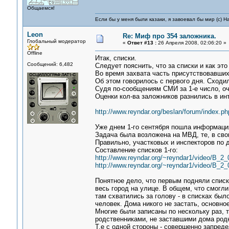
Общаемся!
Если бы у меня были казаки, я завоевал бы мир (с) Н
Leon
Re: Миф про 354 заложника.
Глобальный модератор
«
Ответ #13 :
26 Апреля 2008, 02:06:20 »
Offline
Итак, списки.
Сообщений: 6,482
Следует пояснить, что за списки и как эт
Во время захвата часть присутствовавших
Об этом говорилось с первого дня. Сходили
Судя по-сообщениям СМИ за 1-е число, оч
Оценки кол-ва заложников разнились в ин
http://www.reyndar.org/beslan/forum/index.ph
Уже днем 1-го сентября пошла информация
Задача была возложена на МВД, те, в сво
Правильно, участковых и инспекторов по 
Составление списков 1-го:
http://www.reyndar.org/~reyndar1/video/B_2
http://www.reyndar.org/~reyndar1/video/B_2
Понятное дело, что первым подняли списки
весь город на улице. В общем, что смогл
там схватились за голову - в списках был
человек. Дома никого не застать, основно
Многие были записаны по нескольку раз, 
родственниками, не заставшими дома род
Т.е с одной стороны - совершенно запреде