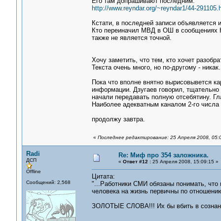
Его там допрашивают последним.
http://www.reyndar.org/~reyndar1/44-291105.
Кстати, в последней записи объявляется и
Кто переиначил МВД в ОШ в сообщениях Ко
также не является точной.
Хочу заметить, что тем, кто хочет разобр
Текста очень много, но по-другому - никак.
Пока что вполне внятно вырисовывется ка
информации. Дзугаев говорил, тщательно
начали передавать полную отсебятину. Гл
Наиболее адекватным каналом 2-го числа
продолжу завтра.
«
Последнее редактирование: 25 Апреля 2008, 05:
Radi
Re: Миф про 354 заложника.
ДСП
«
Ответ #12 :
25 Апреля 2008, 15:09:15 »
Offline
Цитата:
Сообщений: 2,568
"...Работники СМИ обязаны понимать, что 
человека на жизнь первичны по отношени
ЗОЛОТЫЕ СЛОВА!!! Их бы вбить в сознани