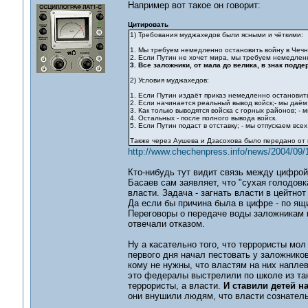
Например вот такое он говорит:
Цитировать
1) Требования муджахедов были ясными и чёткими:
1. Мы требуем немедленно остановить войну в Чечне
2. Если Путин не хочет мира, мы требуем немедлен
3. Все заложники, от мала до велика, в знак под
2) Условия муджахедов:
1. Если Путин издаёт приказ немедленно остановить 
2. Если начинается реальный вывод войск;- мы даём
3. Как только выводятся войска с горных районов; - 
4. Остальных - после полного вывода войск.
5. Если Путин подаст в отставку; - мы отпускаем вс
Также через Аушева и Дзасохова было передано от 
http://www.chechenpress.info/news/2004/09/
Кто-нибудь тут видит связь между цифрой
Басаев сам заявляет, что "сухая голодовк
власти. Задача - загнать власти в цейтнот
Да если бы причина была в цифре - по я
Переговоры о передаче воды заложникам в
отвечали отказом.
Ну а касательно того, что террористы мол
первого дня начал пестовать у заложнико
кому не нужны, что властям на них наплев
это федералы выстрелили по школе из тан
террористы, а власти.
И ставили детей на
они внушили людям, что власти сознатель