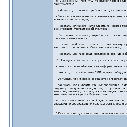
6. СМИ должны: - помнить, что прямой теле-и рад
других местах;
- избегать детальных подробностей о действиях п
- быть тактичными и внимательными к чувствам родн
источникам информации;
- избегать излишнего натурализма при показе мест
религиозным чувствам своей аудитории;
- быть внимательным к употреблению тех или иных
для себя самоназвания;
- отдавать себе отчет в том, что заложники терр
инструмент давления на общественное мнение;
- избегать идентификации родственников и друзей 
7. Освещая теракты и антитеррористические опера
- помнить о своей обязанности информировать общес
- помнить, что сообщения в СМИ являются общедост
- учитывать, что мировое сообщество отвергает св
- понимать, что информационные сообщения не дол
например, выступления в поддержку их требований.
непосредственной угрозой для жизни людей, и не м
укладывающиеся в рамки Конституции.
8. СМИ могут сообщать своей аудитории, что част
операции по соображениям безопасности для сохра
* Исключения из данных правил возможны только в