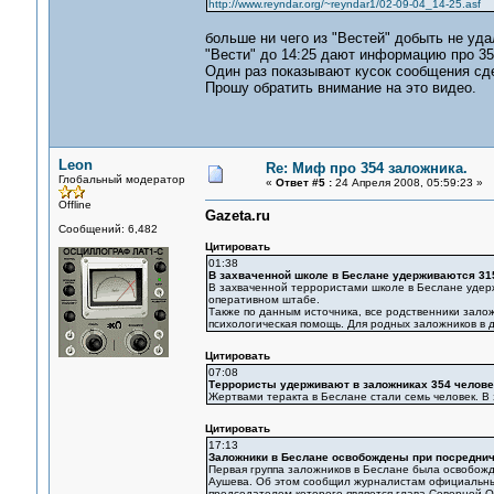
http://www.reyndar.org/~reyndar1/02-09-04_14-25.asf
больше ни чего из "Вестей" добыть не уда
"Вести" до 14:25 дают информацию про 35
Один раз показывают кусок сообщения сдел
Прошу обратить внимание на это видео.
Leon
Re: Миф про 354 заложника.
Глобальный модератор
«
Ответ #5 :
24 Апреля 2008, 05:59:23 »
Offline
Gazeta.ru
Сообщений: 6,482
Цитировать
01:38
В захваченной школе в Беслане удерживаются 31
В захваченной террористами школе в Беслане удерж
оперативном штабе.
Также по данным источника, все родственники залож
психологическая помощь. Для родных заложников в дв
Цитировать
07:08
Террористы удерживают в заложниках 354 челове
Жертвами теракта в Беслане стали семь человек. В 
Цитировать
17:13
Заложники в Беслане освобождены при посредни
Первая группа заложников в Беслане была освобожд
Аушева. Об этом сообщил журналистам официальный
председателем которого является глава Северной О