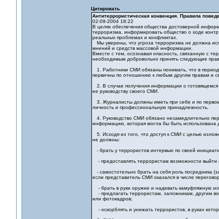
Цитировать
Антитеррористическая конвенция. Правила поведе
02-09-2004 18:22
В целях обеспечения общества достоверной инфор
терроризма, информировать общество о ходе контр
реальных проблемах и конфликтах.
Мы уверены, что угроза терроризма не должна испо
мнений и средств массовой информации.
Вместе с тем, осознавая опасность, связанную с те
необходимым добровольно принять следующие прави
1. Работники СМИ обязаны понимать, что в период 
первичны по отношению к любым другим правам и с
2. В случае получения информации о готовящемся 
ее руководству своего СМИ.
3. Журналисты должны иметь при себе и по первом
личность и профессиональную принадлежность.
4. Руководство СМИ обязано незамедлительно пер
информацию, которая могла бы быть использована 
5. Исходя из того, что доступ к СМИ с целью излож
не должны:
- брать у террористов интервью по своей инициати
- предоставлять террористам возможности выйти в
- самостотельно брать на себя роль посредника (з
если представитель СМИ оказался в числе перегово
- брать в руки оружие и надевать камуфляжную или
- предлагать террористам, заложникам, другим вов
или фотокадров;
- оскорблять и унижать террористов, в руках кото