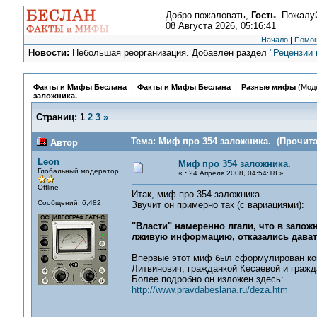
Добро пожаловать,
Гость
. Пожалу
08 Августа 2026, 05:16:41
Начало
|
Помо
Новости:
Небольшая реорганизация. Добавлен раздел
"Рецензии 
Факты и Мифы Беслана
|
Факты и Мифы Беслана
|
Разные мифы
(Мод
заложника.
Страниц:
1
2
3
»
Тема: Миф про 354 заложника. (Прочита
Автор
Leon
Миф про 354 заложника.
Глобальный модератор
«
:
24 Апреля 2008, 04:54:18 »
Offline
Итак, миф про 354 заложника.
Сообщений: 6,482
Звучит он примерно так (с вариациями):
"Власти" намеренно лгали, что в залож
лживую информацию, отказались дават
Впервые этот миф был сформулирован ком
Литвинович, гражданкой Кесаевой и гражд
Более подробно он изложен здесь:
http://www.pravdabeslana.ru/deza.htm