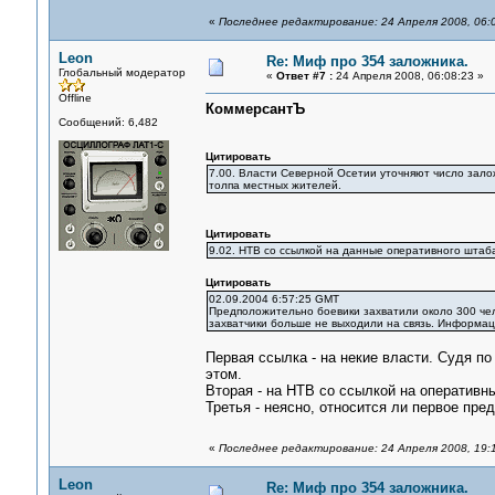
«
Последнее редактирование: 24 Апреля 2008, 06:
Leon
Re: Миф про 354 заложника.
Глобальный модератор
«
Ответ #7 :
24 Апреля 2008, 06:08:23 »
Offline
КоммерсантЪ
Сообщений: 6,482
Цитировать
7.00. Власти Северной Осетии уточняют число залож
толпа местных жителей.
Цитировать
9.02. НТВ со ссылкой на данные оперативного штаба
Цитировать
02.09.2004 6:57:25 GMT
Предположительно боевики захватили около 300 чел
захватчики больше не выходили на связь. Информаци
Первая ссылка - на некие власти. Судя по
этом.
Вторая - на НТВ со ссылкой на оперативн
Третья - неясно, относится ли первое пред
«
Последнее редактирование: 24 Апреля 2008, 19:
Leon
Re: Миф про 354 заложника.