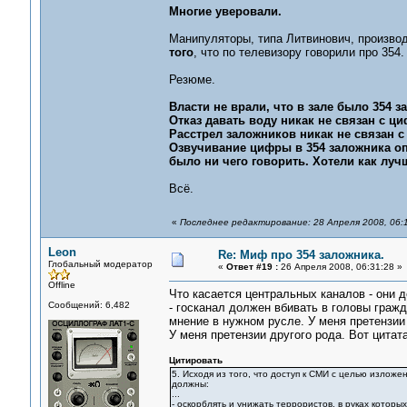
Многие уверовали.
Манипуляторы, типа Литвинович, производ
того
, что по телевизору говорили про 354.
Резюме.
Власти не врали, что в зале было 354 
Отказ давать воду никак не связан с циф
Расстрел заложников никак не связан с
Озвучивание цифры в 354 заложника оп
было ни чего говорить. Хотели как луч
Всё.
«
Последнее редактирование: 28 Апреля 2008, 06:
Leon
Re: Миф про 354 заложника.
Глобальный модератор
«
Ответ #19 :
26 Апреля 2008, 06:31:28 »
Offline
Что касается центральных каналов - они 
Сообщений: 6,482
- госканал должен вбивать в головы гра
мнение в нужном русле. У меня претензии
У меня претензии другого рода. Вот цитат
Цитировать
5. Исходя из того, что доступ к СМИ с целью излож
должны:
...
- оскорблять и унижать террористов, в руках которы