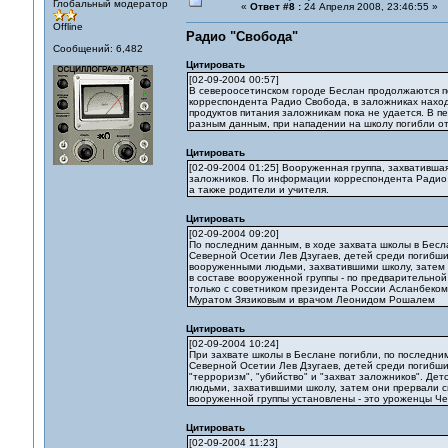
Глобальный модератор
«
Ответ #8 :
24 Апреля 2008, 23:46:55 »
Offline
Радио "Свобода"
Сообщений: 6,482
Цитировать
[02-09-2004 00:57]
В североосетинском городе Беслан продолжаются пе
корреспондента Радио Свобода, в заложниках находя
продуктов питания заложникам пока не удается. В п
разным данным, при нападении на школу погибли от 
Цитировать
[02-09-2004 01:25] Вооруженная группа, захвативша
заложников. По информации корреспондента Радио С
а также родители и учителя.
Цитировать
[02-09-2004 09:20]
По последним данным, в ходе захвата школы в Бесла
Северной Осетии Лев Дзугаев, детей среди погибши
вооруженными людьми, захватившими школу, затем 
в составе вооруженной группы - по предварительной
только с советником президента России Асланбеко
Муратом Зязиковым и врачом Леонидом Рошалем
Цитировать
[02-09-2004 10:24]
При захвате школы в Беслане погибли, по последним
Северной Осетии Лев Дзугаев, детей среди погибши
"терроризм", "убийство" и "захват заложников". Де
людьми, захватившими школу, затем они прервали с
вооруженной группы установлены - это уроженцы Че
Цитировать
[02-09-2004 11:23]