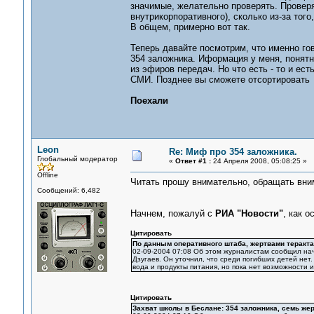
значимые, желательно проверять. Проверят
внутрикорпоративного), сколько из-за тог
В общем, примерно вот так.
Теперь давайте посмотрим, что именно го
354 заложника. Иформация у меня, понятно
из эфиров передач. Но что есть - то и ест
СМИ. Позднее вы сможете отсортировать 
Поехали
Leon
Re: Миф про 354 заложника.
Глобальный модератор
«
Ответ #1 :
24 Апреля 2008, 05:08:25 »
Offline
Читать прошу внимательно, обращать вни
Сообщений: 6,482
Начнем, пожалуй с
РИА "Новости"
, как 
Цитировать
По данным оперативного штаба, жертвами теракта
02-09-2004 07:08 Об этом журналистам сообщил на
Дзугаев. Он уточнил, что среди погибших детей нет
вода и продукты питания, но пока нет возможности их
Цитировать
Захват школы в Беслане: 354 заложника, семь же