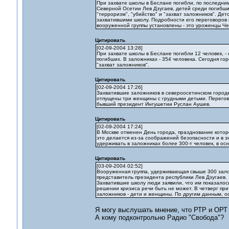
При захвате школы в Беслане погибли, по последним
Северной Осетии Лев Дзугаев, детей среди погибши
"терроризм", "убийство" и "захват заложников". Де
захватившими школу. Подробности его переговоров 
вооруженной группы установлены - это уроженцы Че
Цитировать
[02-09-2004 13:28]
При захвате школы в Беслане погибли 12 человек, 
погибших. В заложниках - 354 человека. Сегодня го
"захват заложников".
Цитировать
[02-09-2004 17:26]
Захватившие заложников в североосетинском город
отпущены три женщины с грудными детьми. Перегово
бывший президент Ингушетии Руслан Аушев.
Цитировать
[02-09-2004 17:24]
В Москве отменен День города, празднование кото
это делается из-за соображений безопасности и в
удерживать в заложниках более 300-т человек, в ос
Цитировать
[03-09-2004 02:52]
Вооруженная группа, удерживающая свыше 300 зало
представитель президента республики Лев Дзугаев.
Захватившие школу люди заявили, что им показалось
решении кризиса речи быть не может. В четверг п
заложников - дети и женщины. По другим данным, ос
Я могу выслушать мнение, что РТР и ОРТ
А кому подконтрольно Радио "Свобода"?