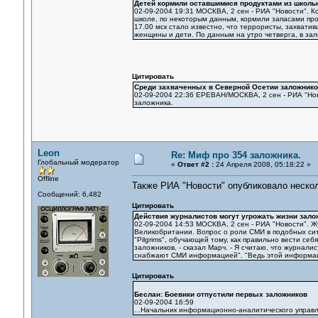
Детей кормили оставшимися продуктами из школь
02-09-2004 19:31 МОСКВА, 2 сен - РИА "Новости". 
школе, по некоторым данным, кормили запасами прод
17.00 мск стало известно, что террористы, захвати
женщины и дети. По данным на утро четверга, в за
Цитировать
Среди захваченных в Северной Осетии заложнико
02-09-2004 22:36 ЕРЕВАН/МОСКВА, 2 сен - РИА "Нов
заложника.
Leon
Re: Миф про 354 заложника.
Глобальный модератор
«
Ответ #2 :
24 Апреля 2008, 05:18:22 »
Offline
Также РИА "Новости" опубликовало нескол
Сообщений: 6,482
Цитировать
Действия журналистов могут угрожать жизни зало
02-09-2004 14:53 МОСКВА, 2 сен - РИА "Новости". 
Великобритании. Вопрос о роли СМИ в подобных сит
"Pilgrims", обучающей тому, как правильно вести се
заложников, - сказал Марч. - Я считаю, что журнали
снабжают СМИ информацией". "Ведь этой информацие
Цитировать
Беслан: Боевики отпустили первых заложников
02-09-2004 16:59
...Начальник информационно-аналитического управл