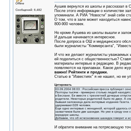
Offline
Аушев вернулся из школы и рассказал в ОШ
Сообщений: 6,482
После этого информации о количестве зал
упоминали. А РИА "Новости" знай себе ста
О том, что в зале может находиться намн
800-900 человек.
Но кроме Аушева из школы вышли и залож
И дальше начинается интересное.
После допроса в ОШ и медицинского обсле
были журналисты "Коммерсанта", "Извести
И что же делают журналисты уважаемых 
ей поделиться с общественностью? Ставят
материалы интервью в редакцию. В редакц
появляются на прилавках. Какое дело жу
важно! Рейтинги и продажи.
Статью в "Известиях" я не нашел, но ее у
Цитировать
03.09.2004 08:03 : Российская пресса публикует с
Полторы тысячи - примерно столько людей находятс
в Беслане. Ее вместе с трехлетней дочерью отпусти
родители. Некоторых родителей было по двое. А спа
бывшая заложница дала интервью изданию Газета. 
удерживают328 человек.
Еще одно интервью с женщиной, которой удалось сп
захватчиков были две шахидки. Но уже в среду они
коридоре школы.
Добавим, что об исчезновении шахидок говорит и ис
И обратите внимание на потрясающую точ