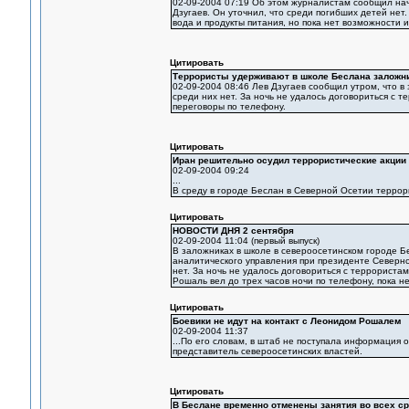
02-09-2004 07:19 Об этом журналистам сообщил на
Дзугаев. Он уточнил, что среди погибших детей нет
вода и продукты питания, но пока нет возможности их
Цитировать
Террористы удерживают в школе Беслана заложн
02-09-2004 08:46 Лев Дзугаев сообщил утром, что в
среди них нет. За ночь не удалось договориться с 
переговоры по телефону.
Цитировать
Иран решительно осудил террористические акции
02-09-2004 09:24
...
В среду в городе Беслан в Северной Осетии террори
Цитировать
НОВОСТИ ДНЯ 2 сентября
02-09-2004 11:04 (первый выпуск)
В заложниках в школе в североосетинском городе 
аналитического управления при президенте Северной
нет. За ночь не удалось договориться с террориста
Рошаль вел до трех часов ночи по телефону, пока н
Цитировать
Боевики не идут на контакт с Леонидом Рошалем
02-09-2004 11:37
...По его словам, в штаб не поступала информация 
представитель североосетинских властей.
Цитировать
В Беслане временно отменены занятия во всех с