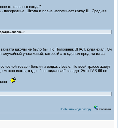
оне от главного входа".
й) - посередине. Школа в плане напоминает букву Ш. Средняя
подстраховались
?
о захвата школы не было бы. Но Полковник ЗНАЛ, куда ехал. Он
л случайный участковый, который это сделал вряд ли из-за
сновной товар - бензин и водка. Левые. По всей трассе живут
 можно ехать, а где - "неожиданная" засада. Этот ГАЗ-66 не
й меня
Сообщить модератору
Записан