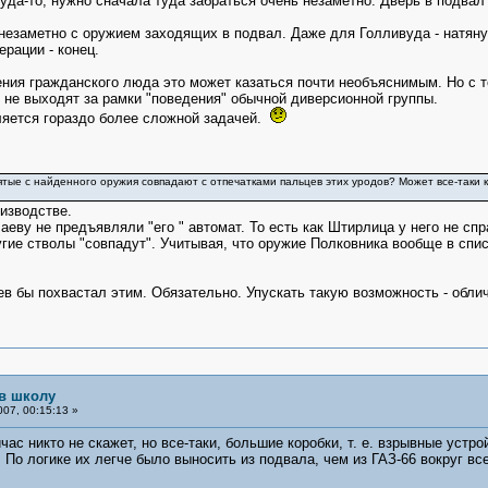
уда-то, нужно сначала туда забраться очень незаметно. Дверь в подвал
незаметно с оружием заходящих в подвал. Даже для Голливуда - натян
ерации - конец.
зрения гражданского люда это может казаться почти необъяснимым. Но с
 не выходят за рамки "поведения" обычной диверсионной группы.
ляется гораздо более сложной задачей.
нятые с найденного оружия совпадают с отпечатками пальцев этих уродов? Может все-таки к
оизводстве.
аеву не предъявляли "его " автомат. То есть как Штирлица у него не сп
гие стволы "совпадут". Учитывая, что оружие Полковника вообще в спис
ев бы похвастал этим. Обязательно. Упускать такую возможность - облич
 в школу
07, 00:15:13 »
час никто не скажет, но все-таки, большие коробки, т. е. взрывные устр
. По логике их легче было выносить из подвала, чем из ГАЗ-66 вокруг в