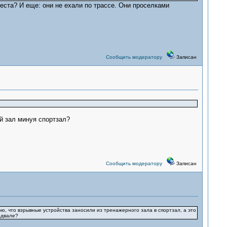
места? И еще: они не ехали по трассе. Они проселками
Сообщить модератору
Записан
й зал минуя спортзал?
Сообщить модератору
Записан
ю, что взрывные устройства заносили из тренажерного зала в спортзал, а это
одвале?