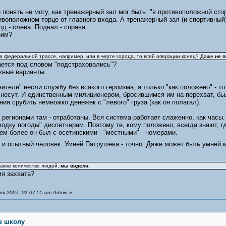
е понять не могу, как тренажерный зал мог быть "в противоположной стор
тивоположном торце от главного входа. А тренажерный зал (и спортивны
од - слева. Подвал - справа.
рим?
 на федеральной трассе, например, или в черте города, то всей операции конец? Даже
не 
ается под словом "подстраховались"?
жные варианты.
ители" несли службу без всякого героизма, а только "как положено" - т
е несут. И единственным милиционером, бросившимся им на перехват, бы
ния срубить немножко денежек с "левого" груза (как он полагал).
гионами там - отработаны. Вся система работает слаженно, как часы. о
ку погоды" диспетчерам. Поэтому те, кому положено, всегда знают, где
Тем более он был с осетинскими - "местными" - номерами.
й и опытный человек. Умней Патрушева - точно. Даже может быть умне
 такое количество людей,
мы видели.
мя захвата?
я 2007, 02:07:55 от Admin
»
в школу