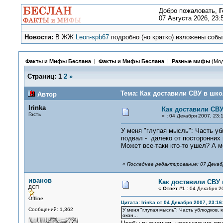
Добро пожаловать,
Г
07 Августа 2026, 23:
Новости:
В ЖЖ
Leon-spb67
подробно (но кратко) изложены событ
Факты и Мифы Беслана
|
Факты и Мифы Беслана
|
Разные мифы
(Мод
Страниц:
1
2
»
Тема: Как доставили СВУ в шко
Автор
Irinka
Как доставили СВ
Гость
«
:
04 Декабря 2007, 23:1
У меня "глупая мысль": Часть уб
подвал - далеко от посторонних 
Может все-таки кто-то ушел? А м
«
Последнее редактирование: 07 Декабр
иванов
Как доставили СВУ
ДСП
«
Ответ #1 :
04 Декабря 20
Offline
Цитата: Irinka от 04 Декабря 2007, 23:16
Сообщений: 1,362
У меня "глупая мысль": Часть ублюдков, 
окон...