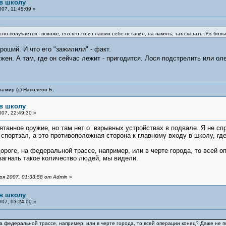
 в школу
07, 11:45:09 »
2
о получается - похоже, его кто-то из наших себе оставил, на память, так сказать. Уж бол
роший. И что его "зажилили" - факт.
жен. А там, где он сейчас лежит - пригодится. Лося подстрелить или ол
ы мир (с) Наполеон Б.
 в школу
07, 22:49:30 »
ятанное оружие, но там нет о взрывных устройствах в подвале. Я не сп
 спортзал, а это противоположная сторона к главному входу в школу, где
дороге, на федеральной трассе, например, или в черте города, то всей 
 загнать такое количество людей, мы видели.
я 2007, 01:33:58 от Admin
»
 в школу
07, 03:24:00 »
 на федеральной трассе, например, или в черте города, то всей операции конец? Даже не 