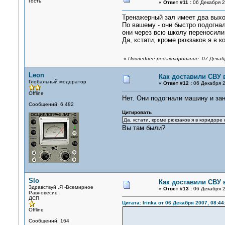
Гость
«
Ответ #11 :
06 Декабря 2
Тренажерный зал имеет два выход
По вашему - они быстро подогнал
они через всю школу переносили
Да, кстати, кроме рюкзаков я в к
«
Последнее редактирование: 07 Декабр
Leon
Как доставили СВУ 
Глобальный модератор
«
Ответ #12 :
06 Декабря 2
Offline
Нет. Они подогнали машину и за
Сообщений: 6,482
Цитировать
Да, кстати, кроме рюкзаков я в коридоре
Вы там были?
Slo
Как доставили СВУ 
Здравствуй .Я -Всемирное
«
Ответ #13 :
06 Декабря 2
Равновесие .
ДСП
Цитата: Irinka от 06 Декабря 2007, 08:44
Offline
Сообщений: 164