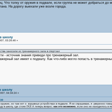
ец. Что толку от оружия в подвале, если группа не может добраться до 
лана. На дорогу выехали уже возле города.
 в школу
07, 03:26:46 »
ства заносили из тренажерного зала в спортзал
ти - источник знания приведи про тренажерный зал.
ажерный зал имеет к подвалу. Как что-либо могло попасть в тренажерны
в школу
007, 04:34:24 »
:30
оружие, но там нет о взрывных устройствах в подвале. Я не спрашиваю, я уверенно говор
у в школу, где стоял ГАЗ! А теперь вопрос:
как это возможно
, если оно не находилось в п