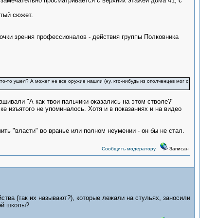
 замечательно просматривается с верхних этажей дома 41, с
утый сюжет.
 точки зрения профессионалов - действия группы Полковника
то-то ушел? А может не все оружие нашли (ну, кто-нибудь из ополченцев мог с
рашивали "А как твои пальчики оказались на этом стволе?"
ке изъятого не упоминалось. Хотя и в показаниях и на видео
ить "власти" во вранье или полном неумении - он бы не стал.
Сообщить модератору
Записан
ойства (так их называют?), которые лежали на стульях, заносили
сей школы?