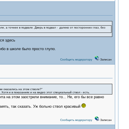
оле, а точнее в подвале. Дверь в подвал - далеко от посторонних глаз, без
ся здесь
либо в школе было просто глупо.
Сообщить модератору
Записан
ки оказались на этом стволе?"
Хотя и в показаниях и на видео этот специальный ствол - есть.
та на этом заострили внимание, то... Не, его бы все равно
амять, так сказать. Уж больно ствол красивый
Сообщить модератору
Записан