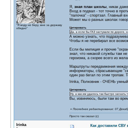
Я,
зная план школы
, никак даж
Вход в подвал - тот точно в про
"палочка" - спортзал. Главный вх
Может мы о разных школах гово
"Я мзду не беру, мне за державу
Цитировать
обидно"
Да, а если бы ГАЗ застукали по дороге,
А можно узнать, что подразумев
Чтобы я не перебирал все возмо
Если бы милиция и прочие "охран
знал, что никакой службы там н
героизма, а скорее всего из жела
Марштруты передвижения между ре
информаторы, сбрасывающие "свод
один раз бегал по этим тропам. 
Irinka, Полковник - ОЧЕНЬ умны
Цитировать
Ну. а как им удалось так быстро загнать
Вы, извиняюсь, были там во вре
«
Последнее редактирование: 07 Декабр
Просто так сказал (с)
Irinka
Как доставили СВУ 