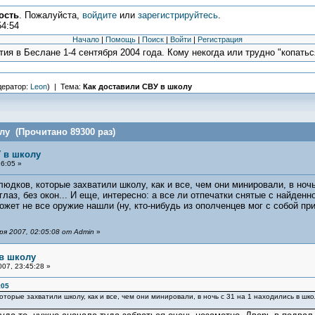
ость
. Пожалуйста,
войдите
или
зарегистрируйтесь
.
54:54
Начало
|
Помощь
|
Поиск
|
Войти
|
Регистрация
ия в Беслане 1-4 сентября 2004 года. Кому некогда или трудно "копаться
ератор:
Leon
) | Тема:
Как доставили СВУ в школу
лу (Прочитано 89300 раз)
У в школу
6:05 »
людков, которые захватили школу, как и все, чем они минировали, в ночь
глаз, без окон... И еще, интересно: а все ли отпечатки снятые с найден
ожет не все оружие нашли (ну, кто-нибудь из ополченцев мог с собой пр
я 2007, 02:05:08 от Admin
»
 в школу
07, 23:45:28 »
:05
которые захватили школу, как и все, чем они минировали, в ночь с 31 на 1 находились в шко