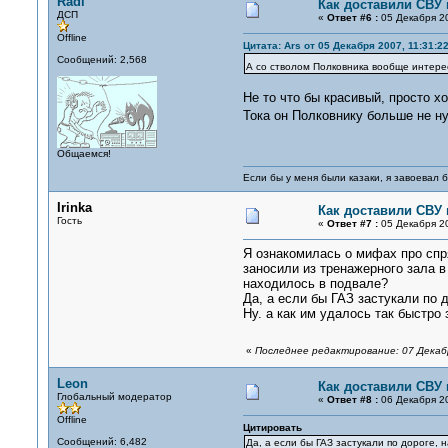
Radi
Как доставили СВУ
ДСП
«
Ответ #6 :
05 Декабря 20
Offline
Цитата: Ars от 05 Декабря 2007, 11:31:2
Сообщений: 2,568
А со стволом Полковника вообще интересн
Не то что бы красивый, просто хо
Тока он Полковнику больше не ну
Общаемся!
Если бы у меня были казаки, я завоевал б
Irinka
Как доставили СВУ
Гость
«
Ответ #7 :
05 Декабря 20
Я ознакомилась о мифах про спр
заносили из тренажерного зала в
находилось в подвале?
Да, а если бы ГАЗ застукали по 
Ну. а как им удалось так быстро
«
Последнее редактирование: 07 Декабр
Leon
Как доставили СВУ
Глобальный модератор
«
Ответ #8 :
06 Декабря 20
Offline
Цитировать
Сообщений: 6,482
Да, а если бы ГАЗ застукали по дороге,