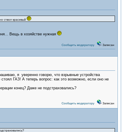
ьно ствол красивый
еня... Вещь в хозяйстве нужная
Сообщить модератору
Записан
рашиваю, я уверенно говорю, что взрывные устройства
 стоял ГАЗ! А теперь вопрос: как это возможно, если оно не
операции конец? Даже не подстраховались?
Сообщить модератору
Записан
подстраховались?