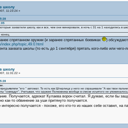
 в школу
07, 11:23:24 »
5:28
6:05
которые захватили школу, как и все, чем они минировали, в ночь с 31 на 1 находились в шк
 конец.
анее спрятанном оружии (и заранее спрятанных боевиках
) обсуждают
/index.php/topic,49.0.html
ента захвата школы (то есть до 1 сентября) прятать кого-либо или чего-
 в школу
07, 11:31:22 »
5:28
ве.
предъявляли "его " автомат. То есть как Штирлица у него не спрашивали "А как твои пальчи
лы "совпадут". Учитывая, что оружие Полковника вообще в списке изъятого не упоминалось. 
мание. Получается, адвокат Кулаева ворон считал. Я думаю, если бы защи
но как-то обвинение за уши притянуто получается.
интересно получается - похоже, его кто-то из наших себе оставил, на п