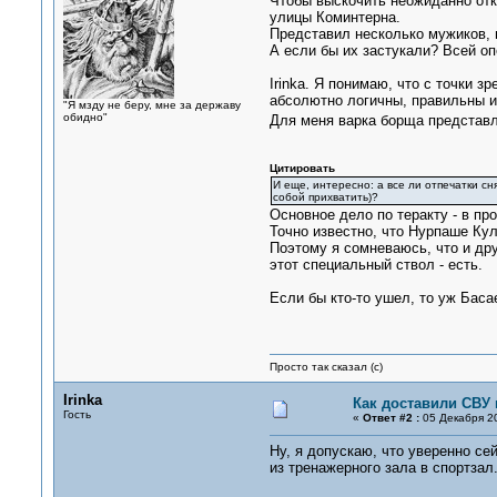
Чтобы выскочить неожиданно отк
улицы Коминтерна.
Представил несколько мужиков, 
А если бы их застукали? Всей оп
Irinka. Я понимаю, что с точки 
абсолютно логичны, правильны и
"Я мзду не беру, мне за державу
обидно"
Для меня варка борща представ
Цитировать
И еще, интересно: а все ли отпечатки с
собой прихватить)?
Основное дело по теракту - в пр
Точно известно, что Нурпаше Кул
Поэтому я сомневаюсь, что и дру
этот специальный ствол - есть.
Если бы кто-то ушел, то уж Баса
Просто так сказал (с)
Irinka
Как доставили СВУ
Гость
«
Ответ #2 :
05 Декабря 20
Ну, я допускаю, что уверенно сей
из тренажерного зала в спортзал