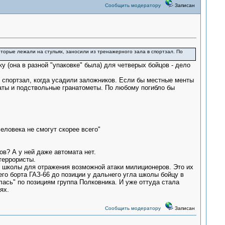
Сообщить модератору
Записан
 которые лежали на стульях, заносили из тренажерного зала в спортзал. По
у (она в разной "упаковке" была) для четверых бойцов - дело
в спортзал, когда усадили заложников. Если бы местные менты
наты и подствольные гранатометы. По любому погибло бы
еловека не смогут скорее всего"
ов? А у ней даже автомата нет.
террористы.
уг школы для отражения возможной атаки милиционеров. Это их
го борта ГАЗ-66 до позиции у дальнего угла школы бойцу в
алась" по позициям группа Полковника. И уже оттуда стала
ях.
Сообщить модератору
Записан