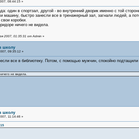
007, 08:44:15 »
а: один в спортзал, другой - во внутренний дворик именно с той сторон
и машину, быстро занесли все в тренажерный зал, загнали людей, а пот
 свои коробки.
оридоре ничего не видела.
я 2007, 01:35:31 от Admin
»
в школу
007, 09:35:12 »
несли все в библиотеку. Потом, с помощью мужчин, спокойно подтащили 
 ничего не видела.
в школу
007, 11:14:46 »
:15