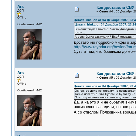
Ars
Как доставили СВУ
ДСП
«
Ответ #4 :
05 Декабря 20
Offline
Цитата: иванов от 04 Декабря 2007, 23:4
Сообщений: 442
Цитата: Irinka от 04 Декабря 2007, 23:1
У меня "глупая мысль": Часть ублюдков, 
окон...
А если бы их застукали? Всей операции -
Достаточно подробно мифы о зар
http://www.reyndar.org/beslan/forum
Суть в том, что боевикам до мом
Ars
Как доставили СВУ
ДСП
«
Ответ #5 :
05 Декабря 20
Offline
Цитата: иванов от 04 Декабря 2007, 23:4
Сообщений: 442
Основное дело по теракту - в производст
Точно известно, что Нурпаше Кулаеву не 
Поэтому я сомневаюсь, что и другие ство
Да, а на это я и не обратил вни
пожизненно засадили, но все рав
А со стволом Полковника вообще 