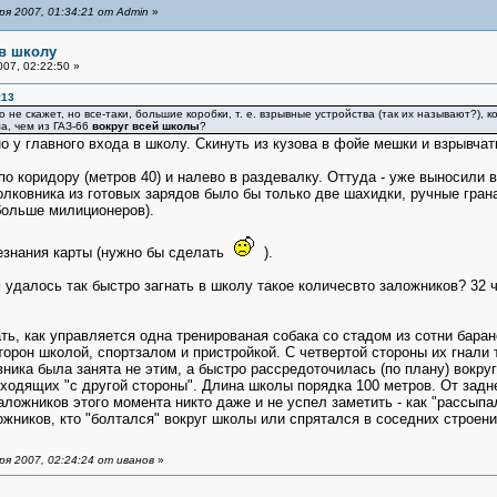
я 2007, 01:34:21 от Admin
»
 в школу
07, 02:22:50 »
:13
то не скажет, но все-таки, большие коробки, т. е. взрывные устройства (так их называют?),
ла, чем из ГАЗ-66
вокруг всей школы
?
о у главного входа в школу. Скинуть из кузова в фойе мешки и взрывчатк
о коридору (метров 40) и налево в раздевалку. Оттуда - уже выносили 
Полковника из готовых зарядов было бы только две шахидки, ручные гра
больше милиционеров).
 незнания карты (нужно бы сделать
).
м удалось так быстро загнать в школу такое количесвто заложников? 32 ч
ь, как управляется одна тренированая собака со стадом из сотни баран
орон школой, спортзалом и пристройкой. С четвертой стороны их гнали 
ника была занята не этим, а быстро рассредоточилась (по плану) вокр
ходящих "с другой стороны". Длина школы порядка 100 метров. От задне
заложников этого момента никто даже и не успел заметить - как "рассып
ожников, кто "болтался" вокруг школы или спрятался в соседних строени
я 2007, 02:24:24 от иванов
»