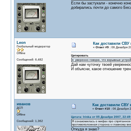
Если бы застукали - конечно кон
добирались почти до самого Бес
Leon
Как доставили СВУ
Глобальный модератор
«
Ответ #9 :
06 Декабря 20
Offline
Цитировать
Сообщений: 6,482
я уверенно говорю, что взрывные устрой
Дай нам чуточку твоей увереннос
И объясни, какое отношение трен
иванов
Как доставили СВУ 
ДСП
«
Ответ #10 :
06 Декабря 2
Offline
Цитата: Irinka от 05 Декабря 2007, 22:49
Сообщений: 1,362
Я ознакомилась о мифах про спрятанное 
противоположная сторона к главному вход
Откуда я знаю?