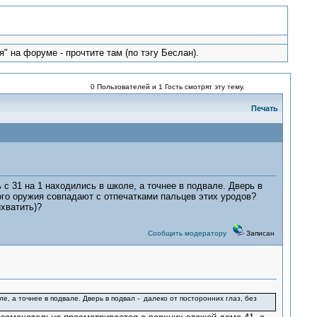
" на форуме - прочтите там (по тэгу Беслан).
0 Пользователей и 1 Гость смотрят эту тему.
Печать
 с 31 на 1 находились в школе, а точнее в подвале. Дверь в
ного оружия совпадают с отпечатками пальцев этих уродов?
ихватить)?
Сообщить модератору
Записан
ле, а точнее в подвале. Дверь в подвал - далеко от посторонних глаз, без