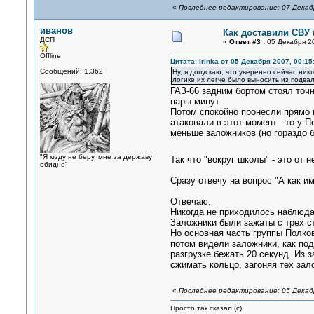
«
Последнее редактирование: 07 Декабр
иванов
Как доставили СВУ
ДСП
«
Ответ #3 :
05 Декабря 20
Offline
Цитата: Irinka от 05 Декабря 2007, 00:15
Сообщений: 1,362
Ну, я допускаю, что уверенно сейчас ник
логике их легче было выносить из подва
ГАЗ-66 задним бортом стоял точн
пары минут.
Потом спокойно пронесли прямо п
атаковали в этот момент - то у 
меньше заложников (но гораздо 
"Я мзду не беру, мне за державу
Так что "вокруг школы" - это от
обидно"
Сразу отвечу на вопрос "А как и
Отвечаю.
Никогда не приходилось наблюдат
Заложники были зажаты с трех ст
Но основная часть группы Полков
потом видели заложники, как под
разгрузке бежать 20 секунд. Из 
сжимать кольцо, загоняя тех зал
«
Последнее редактирование: 05 Декабр
Просто так сказал (с)