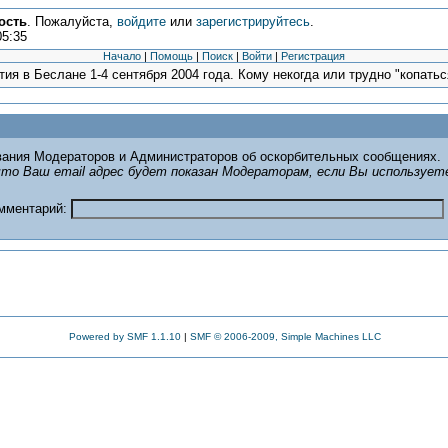
ость
. Пожалуйста,
войдите
или
зарегистрируйтесь
.
05:35
Начало
|
Помощь
|
Поиск
|
Войти
|
Регистрация
ия в Беслане 1-4 сентября 2004 года. Кому некогда или трудно "копаться
ания Модераторов и Администраторов об оскорбительных сообщениях.
то Ваш email адрес будет показан Модераторам, если Вы использует
омментарий:
Powered by SMF 1.1.10
|
SMF © 2006-2009, Simple Machines LLC