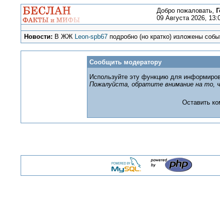
Добро пожаловать,
Г
09 Августа 2026, 13:
Новости:
В ЖЖ
Leon-spb67
подробно (но кратко) изложены событ
Сообщить модератору
Используйте эту функцию для информиров
Пожалуйста, обратите внимание на то, ч
Оставить к