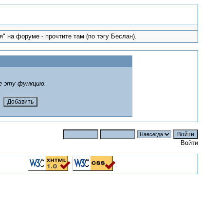
" на форуме - прочтите там (по тэгу Беслан).
е эту функцию.
Войти