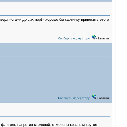
верх ногами до сих пор) - хорошо бы картинку привесить этого
Сообщить модератору
Записан
Сообщить модератору
Записан
о флигель напротив столовой, отмечены красным кругом.