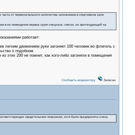
ю часть от первоначального количества заложников в спортивном зале
я в ее помещения первых групп спецназа: список, не претендующий на
показаниями работает:
ьев легким движением руки загоняет 100 человек во флигель с
ьство о подобном.
 из этих 200 не помнит, как кого-либо загоняли в помещения
Сообщить модератору
Записан
оответствующие свидетельские показания, хотя были предприняты очень