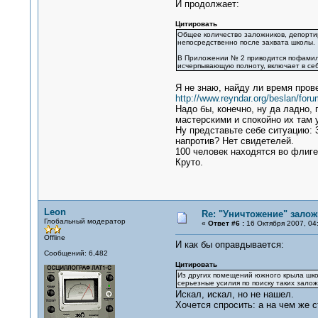
И продолжает:
Цитировать
Общее количество заложников, депортир
непосредственно после захвата школы.
В Приложении № 2 приводится пофамиль
исчерпывающую полноту, включает в себ
Я не знаю, найду ли время прове
http://www.reyndar.org/beslan/foru
Надо бы, конечно, ну да ладно,
мастерскими и спокойно их там 
Ну представьте себе ситуацию: 3
напротив? Нет свидетелей.
100 человек находятся во флиге
Круто.
Leon
Re: "Уничтожение" залож
Глобальный модератор
«
Ответ #6 :
16 Октября 2007, 04:
Offline
И как бы оправдывается:
Сообщений: 6,482
Цитировать
Из других помещений южного крыла школ
серьезные усилия по поиску таких залож
Искал, искал, но не нашел.
Хочется спросить: а на чем же 