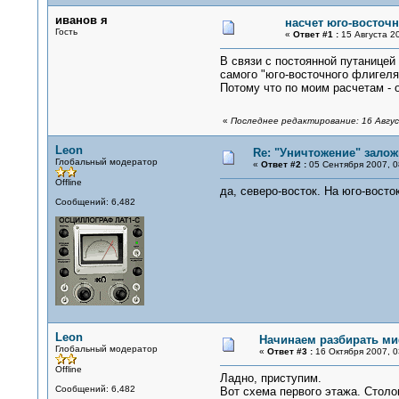
иванов я
насчет юго-восточн
Гость
«
Ответ #1 :
15 Августа 20
В связи с постоянной путаницей 
самого "юго-восточного флигеля
Потому что по моим расчетам - о
«
Последнее редактирование: 16 Авгус
Leon
Re: "Уничтожение" залож
Глобальный модератор
«
Ответ #2 :
05 Сентября 2007, 0
Offline
да, северо-восток. На юго-восток
Сообщений: 6,482
Leon
Начинаем разбирать ми
Глобальный модератор
«
Ответ #3 :
16 Октября 2007, 0
Offline
Ладно, приступим.
Сообщений: 6,482
Вот схема первого этажа. Столо