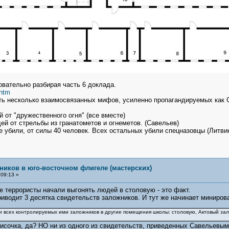
овательно разбирая часть 6 доклада.
.htm
ать несколько взаимосвязанных мифов, усиленно пропагандируемых как
 от "дружественного огня" (все вместе)
ей от стрельбы из гранатометов и огнеметов. (Савельев)
е убили, от силы 40 человек. Всех остальных убили спецназовцы (Литви
ников в юго-восточном флигеле (мастерских)
09:13 »
ле террористы начали выгонять людей в столовую - это факт.
иводит 3 десятка свидетельств заложников. И тут же начинает минироват
и всех контролируемых ими заложников в другие помещения школы: столовую, Актовый зал
исочка, да? НО ни из одного из свидетельств, приведенных Савельевым, 