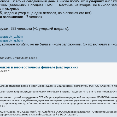
говоря. Всего на сегодняшний день в числе погибших и
умерших
числятс
ибших (заложники + спецназ + МЧС + местные, не входившие в число зал
х и умерших.
5, недавно умер еще один человек, но в списках его нет)
ло заложников
- 7 человек
руках, 333 человека (+1 умерший недавно).
da/spisok_z.htm
da/spisok_g.htm
 которые погибли, но не были в числе заложников. Он их включил в числ
ря 2007, 07:18:05 от Leon
»
ников в юго-восточном флигеле (мастерских)
32:54 »
 было доставлено всего в морг Бюро судебно-медицинской экспертизы МЗ РСО-Алания 74 т
были также забраны родственниками погибших 3 трупа. Позднее, 4-го и 5-го сентября 2004
оложены группой сотрудников ГУЗ - Бюро судебно-медицинской экспертизы МЗ РСО-Алания (н
овещании главных судебно-медицинских экспертов органов управления здравоохранением 
 и производства судебно-медицинских экспертиз при природных и техногенных катастроф
г.).
Ю.П.Гуцаева, Л.С.Сабановой, Н.Г.Олейник и А.М.Аккалаева) назывался: "О некоторых свед
еррористических актов и стихийных бедствий в РСО-Алания".