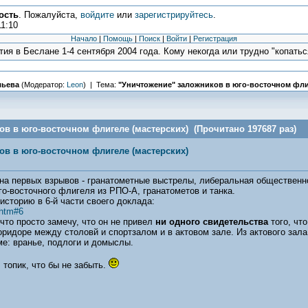
ость
. Пожалуйста,
войдите
или
зарегистрируйтесь
.
11:10
Начало
|
Помощь
|
Поиск
|
Войти
|
Регистрация
ия в Беслане 1-4 сентября 2004 года. Кому некогда или трудно "копаться
льева
(Модератор:
Leon
) | Тема:
"Уничтожение" заложников в юго-восточном фли
ов в юго-восточном флигеле (мастерских) (Прочитано 197687 раз)
ов в юго-восточном флигеле (мастерских)
на первых взрывов - гранатометные выстрелы, либеральная общественно
го-восточного флигеля из РПО-А, гранатометов и танка.
историю в 6-й части своего доклада:
.htm#6
что просто замечу, что он не привел
ни одного свидетельства
того, что
оридоре между столовй и спортзалом и в актовом зале. Из актового зала
е: вранье, подлоги и домыслы.
л топик, что бы не забыть.