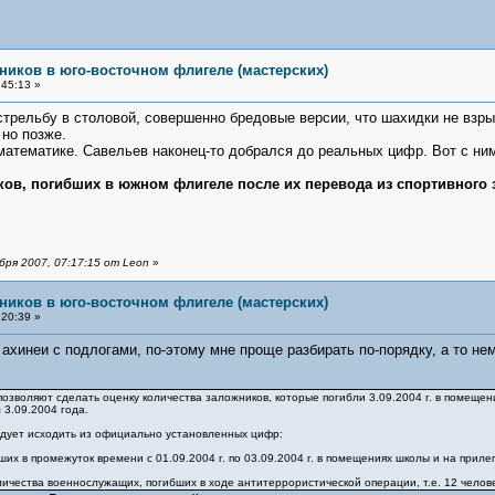
ников в юго-восточном флигеле (мастерских)
45:13 »
стрельбу в столовой, совершенно бредовые версии, что шахидки не взрыв
но позже.
математике. Савельев наконец-то добрался до реальных цифр. Вот с ним
ков, погибших в южном флигеле после их перевода из спортивного 
ря 2007, 07:17:15 от Leon
»
ников в юго-восточном флигеле (мастерских)
20:39 »
ахинеи с подлогами, по-этому мне проще разбирать по-порядку, а то нем
озволяют сделать оценку количества заложников, которые погибли 3.09.2004 г. в помещен
3.09.2004 года.
дует исходить из официально установленных цифр:
их в промежуток времени с 01.09.2004 г. по 03.09.2004 г. в помещениях школы и на прил
ичества военнослужащих, погибших в ходе антитеррористической операции, т.е. 12 челов