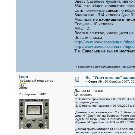
Здесь Савельев лукавит, мягко 
334 - это общее количество пог
Есть поименные списки погибши
Заложники - 314 человек (уже 31
Местные,
не входившие в чис
Спецназ - 10 человек.
МЧС - 2.
Всего в списках, имеющихся на 
Вот эти списки:
http://www.pravdabeslana.ru/trigo
http://www.pravdabeslana.ru/trigo
Т.е. Савельев не вычел местных,
«
Последнее редактирование: 16 Октяб
Leon
Re: "Уничтожение" залож
Глобальный модератор
«
Ответ #9 :
16 Октября 2007, 05:
Offline
Далее он пишет:
Сообщений: 6,482
Цитировать
2. С места происшествия 03.09.2004 г.
порядком учета.
3. С места происшествия 03.09.2004 г. 
Данные, изложенные в п.п.2 и 3, были д
доц. Н.Г.Олейник) на Всероссийском с
судебной медицины: "Организация работ
(Приказ М.Зурабова № 189 от 03.03.2005 
Доклад группы авторов от РСО-Алания (
экспертиз трупов и живых лиц – жертв т