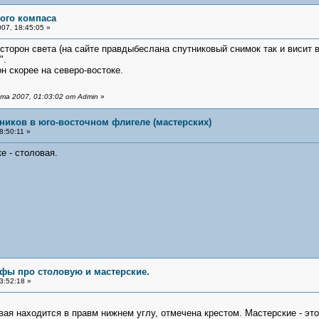
ого компаса
07, 18:45:05 »
сторон света (на сайте правдыбеслана спутниковый снимок так и висит в
".
н скорее на северо-востоке.
та 2007, 01:03:02 от Admin
»
ников в юго-восточном флигеле (мастерских)
8:50:11 »
е - столовая.
фы про столовую и мастерские.
3:52:18 »
вая находится в правм нижнем углу, отмечена крестом. Мастерские - эт