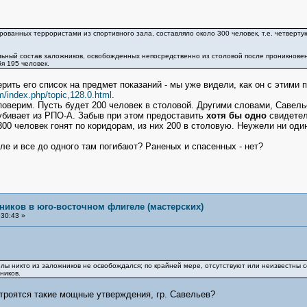
ованных террористами из спортивного зала, составляло около 300 человек, т.е. четверту
ный состав заложников, освобожденных непосредственно из столовой после проникновени
я 195 человек.
рить его список на предмет показаний - мы уже видели, как он с этими 
m/index.php/topic,128.0.html
.
 поверим. Пусть будет 200 человек в столовой. Другими словами, Савел
убивает из РПО-А. Забыв при этом предоставить
хотя бы одно
свидетел
00 человек гонят по коридорам, из них 200 в столовую. Неужели ни один
ле и все до одного там погибают? Раненых и спасенных - нет?
ников в юго-восточном флигеле (мастерских)
30:43 »
ы никто из заложников не освобождался; по крайней мере, отсутствуют или неизвестны с
ников.
строятся такие мощные утверждения, гр. Савельев?