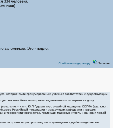
я 334 человека.
ожников)
о заложников. Это - подлог.
Сообщить модератору
Записан
рупа, которые были пронумерованы и учтены в соответствии с существующим
 года, эти тела были осмотрены следователем и экспертом на дому.
ачальник – к.м.н. Ю.П.Гуцаев), курс судебной медицины СОГМА (зав. к.м.н.,
субъектов Российской Федерации и заведующих кафедрами и курсами
ах и террористических актах, повлекших массовую гибель и ранения людей
ениях по организации производства и проведения судебно-медицинских