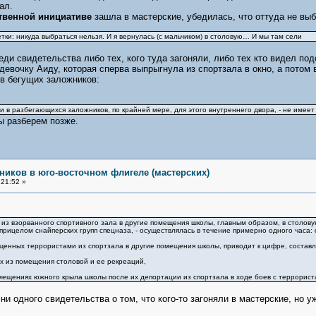
ал.
твенной инициативе
зашла в мастерские, убедилась, что оттуда не выб
тки: никуда выбраться нельзя. И я вернулась (с мальчиком) в столовую… И мы там сели
еди свидетельства либо тех, кого туда загоняли, либо тех кто видел по
 девочку Аиду, которая сперва выпрыгнула из спортзала в окно, а потом
 в бегущих заложников:
и в разбегающихся заложников, по крайней мере, для этого внутреннего двора, - не имеет
мы разберем позже.
ников в юго-восточном флигеле (мастерских)
21:52 »
из взорванного спортивного зала в другие помещения школы, главным образом, в столову
ицелом снайперских групп спецназа, - осуществлялась в течение примерно одного чаcа: с 
щенных террористами из спортзала в другие помещения школы, приводит к цифре, составл
х из помещения столовой и ее рекреаций,
омещениях южного крыла школы после их депортации из спортзала в ходе боев с террорист
ни одного свидетельства о том, что кого-то загоняли в мастерские, но у