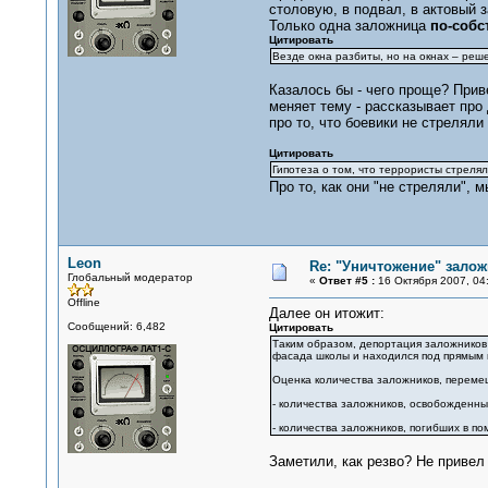
столовую, в подвал, в актовый з
Только одна заложница
по-собс
Цитировать
Везде окна разбиты, но на окнах – реше
Казалось бы - чего проще? Прив
меняет тему - рассказывает про
про то, что боевики не стреляли
Цитировать
Гипотеза о том, что террористы стрелял
Про то, как они "не стреляли", 
Leon
Re: "Уничтожение" залож
Глобальный модератор
«
Ответ #5 :
16 Октября 2007, 04:
Offline
Далее он итожит:
Сообщений: 6,482
Цитировать
Таким образом, депортация заложников 
фасада школы и находился под прямым пр
Оценка количества заложников, переме
- количества заложников, освобожденны
- количества заложников, погибших в п
Заметили, как резво? Не привел 