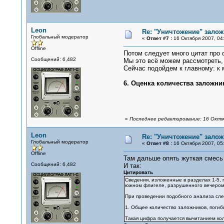
Leon
Re: "Уничтожение" залож
Глобальный модератор
«
Ответ #7 :
16 Октября 2007, 04:
Offline
Потом следует много цитат про 
Сообщений: 6,482
Мы это всё можем рассмотреть, 
Сейчас подойдем к главному: к 
6. Оценка количества заложни
«
Последнее редактирование: 16 Октяб
Leon
Re: "Уничтожение" залож
Глобальный модератор
«
Ответ #8 :
16 Октября 2007, 05:
Offline
Там дальше опять жуткая смесь 
Сообщений: 6,482
И так:
Цитировать
Сведения, изложенные в разделах 1-5, п
южном флигеле, разрушенного вечером 
При проведении подобного анализа сле
1. Общее количество заложников, погибш
Такая цифра получается вычитанием кол