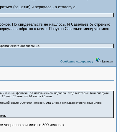
раться (решетки) и вернулась в столовую:
добное. Но свидетельств не нашлось. И Савельев быстренько
 вернулась обратно к маме. Попутно Савельев минирует мозг
 фактического обоснования.
Сообщить модератору
Записан
ю и южный флигель, за исключением подвала, вход в который был снаружи
13 час. 05 мин. по 14 часов 20 мин.
яющей около 290÷300 человек. Эта цифра складывается из двух цифр:
ами.
же уверенно заявляет о 300 человек.