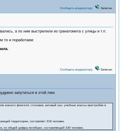
Сообщить модератору
Записан
ались, а по ним выстрелили из гранатомета с улицы и т.п.
и то и поработаем:
зала.
Сообщить модератору
Записан
удрено запутаться в этой лжи.
иях южного флигеля: столовая, актовый зал, учебные классы пристройки в
егающей территории, составляет 318 человек.
ек, из общей цифры погибших, составляющей 330 человек.