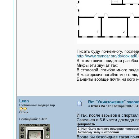
Писать буду по-немногу, послед
http://www.reyndar.org/ds/doklad6
В этом топике придется разобр
Мифы эти звучат так:
В столовой погибло много людей
В мастерских погибло много люд
Бандиты вообще почти ни кого н
Leon
Re: "Уничтожение" залож
Глобальный модератор
«
Ответ #4 :
16 Октября 2007, 04:
Offline
И так, после взрывов в спортза
Сообщений: 6,482
Савельев в 6-й части доклада пр
Цитировать
2. Ими было принято решение перевест
Актовому залу и столовой.
Вроде бы безобидная такая прип