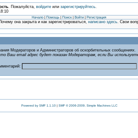
ость
. Пожалуйста,
войдите
или
зарегистрируйтесь
.
18:10
Начало
|
Помощь
|
Поиск
|
Войти
|
Регистрация
очему она закрыта и как зарегистрироваться,
написано здесь
. Свои воп
ания Модераторов и Администраторов об оскорбительных сообщениях.
то Ваш email адрес будет показан Модераторам, если Вы использует
омментарий:
Powered by SMF 1.1.10
|
SMF © 2006-2009, Simple Machines LLC