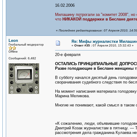
16.02.2006
Милашину потрогали за "комитет 2008", но
что
НИКАКОЙ поддержки в Беслане деяте
«
Последнее редактирование: 07 Апреля 2010, 14:5
Leon
Re: Мифы журналистки Милаши
Глобальный модератор
«
Ответ #35 :
07 Апреля 2010, 15:32:43 »
Offline
20-е февраля
Сообщений: 6,482
ОСТАЛИСЬ ПРИНЦИПИАЛЬНЫЕ ДОПРО
Разве голодающие в Беслане женщины т
В субботу начался десятый день голодовки
сворачивания судебного следствия по бес
На момент написания материала голодовку
Марина Меликова.
Многие не понимают, какой смысл в таком 
«К сожалению, люди, объявившие голодовку
Дмитрий Козак журналистам в пятницу. — 
рассмотрения дела гражданина Кулаева н