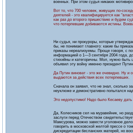
военных. При этом судья никаких мотивиров
Вот то, что 700 человек, живущих по-соседс
деятелей - это квалифицируется как "влас
как раз до второго пришествию и будем суд
что потерпевшие добиваются истины. Воев
Ни судья, ни прокуроры, которые утверждаю
бы, не понимают главного: какие бы приказ
приказы нереализуемы. Проще говоря, с п
информацией о 1—3 сентября 2004 года, д
стихийны и категоричны. Мол, нужно быть 
объявил эту войну именно президент Путин
Да Путин виноват - это же очевидно. Ну и
выдаются за действия всех потерпевших.
Сначала он заявил, что не знал, сколько 
неуклюже и демонстративно попытался над
Это недопустимо! Надо было Кесаеву дать 
Да, Колесников сел на муравейник, но ра
заслуги перед Отечеством свидетельствует
Мамсурова, можно завести уголовное дело
говорить в московской желтой прессе о том
дискредитации бесланских матерей, но вос