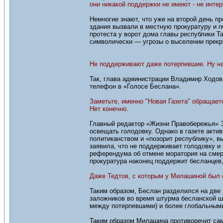
они никакой поддержки не имеют - не интер
Немногие знают, что уже на второй день 
здания вызвали в местную прокуратуру и 
протеста у ворот дома главы республики Т
символически — угрозы о выселении прек
Не поддерживают даже потерпевшие. Ну на
Так, глава администрации Владимир Ходов,
телефон в «Голосе Беслана».
Заметьте, именно "Новая Газета" обращает
Нет конечно.
Главный редактор «Жизни Правобережья» Э
освещать голодовку. Однако в газете акти
политиканством и «позорит республику», в
заявила, что не поддерживает голодовку и
референдума об отмене моратория на смер
прокуратура наконец поддержит бесланцев,
Даже Тедтов, с которым у Милашиной был о
Таким образом, Беслан разделился на две
заложников во время штурма бесланской ш
между потерпевшими) и более глобальным
Таким образом Милашина противоречит сама