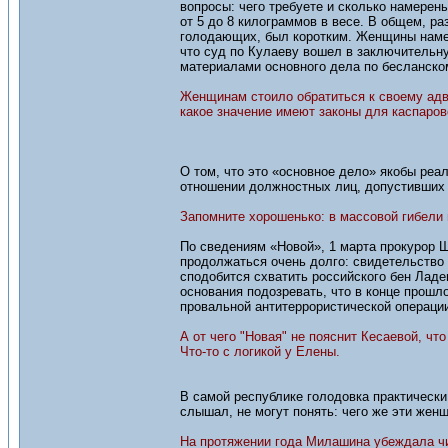
вопросы: чего требуете и сколько намерены
от 5 до 8 килограммов в весе. В общем, р
голодающих, был коротким. Женщины намер
что суд по Кулаеву вошел в заключительн
материалами основного дела по бесланском
Женщинам стоило обратиться к своему адво
какое значение имеют законы для каспаров
О том, что это «основное дело» якобы реал
отношении должностных лиц, допустивших 
Запомните хорошенько: в массовой гибели 
По сведениям «Новой», 1 марта прокурор Ш
продолжаться очень долго: свидетельство 
сподобится схватить российского бен Ладе
основания подозревать, что в конце прошл
провальной антитеррористической операции
А от чего "Новая" не пояснит Кесаевой, чт
Что-то с логикой у Елены.
В самой республике голодовка практически
слышал, не могут понять: чего же эти жен
На протяжении года Милашина убеждала чи