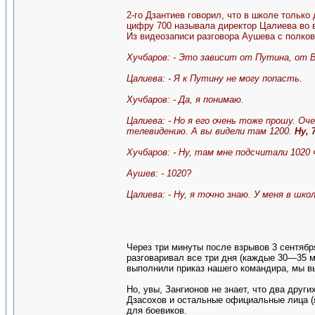
2-го Дзантиев говорил, что в школе только 
цифру 700 называла директор Цалиева во в
Из видеозаписи разговора Аушева с полко
Хучбаров: - Это зависит от Путина, от 
Цалиева: - Я к Путину не могу попасть.
Хучбаров: - Да, я понимаю.
Цалиева: - Но я его очень тоже прошу. Оч
телевидению. А вы видели там 1200.
Ну, 
Хучбаров: - Ну, там мне подсчитали 1020 
Аушев: - 1020?
Цалиева: - Ну, я точно знаю. У меня в шко
Через три минуты после взрывов 3 сентябр
разговаривал все три дня (каждые 30—35 м
выполнили приказ нашего командира, мы в
Но, увы, Зангионов не знает, что два дру
Дзасохов и остальные официальные лица (
для боевиков.