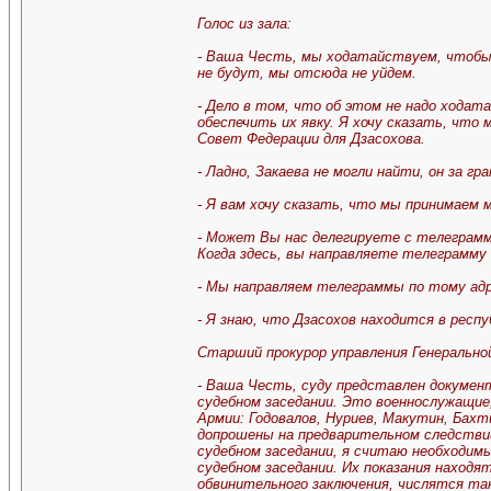
Голос из зала:
- Ваша Честь, мы ходатайствуем, чтобы н
не будут, мы отсюда не уйдем.
- Дело в том, что об этом не надо ходат
обеспечить их явку. Я хочу сказать, что 
Совет Федерации для Дзасохова.
- Ладно, Закаева не могли найти, он за г
- Я вам хочу сказать, что мы принимаем 
- Может Вы нас делегируете с телеграммо
Когда здесь, вы направляете телеграмму 
- Мы направляем телеграммы по тому адре
- Я знаю, что Дзасохов находится в респ
Старший прокурор управления Генерально
- Ваша Честь, суду представлен докумен
судебном заседании. Это военнослужащие,
Армии: Годовалов, Нуриев, Макутин, Бахт
допрошены на предварительном следствии
судебном заседании, я считаю необходимы
судебном заседании. Их показания находя
обвинительного заключения, числятся так