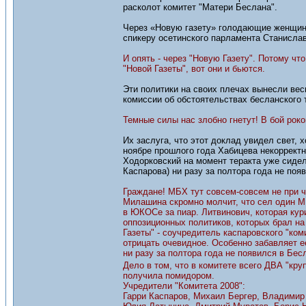
расколот комитет "Матери Беслана".
Через «Новую газету» голодающие женщины
спикеру осетинского парламента Станислав
И опять - через "Новую Газету". Потому чт
"Новой Газеты", вот они и бьются.
Эти политики на своих плечах вынесли вес
комиссии об обстоятельствах бесланского 
Темные силы нас злобно гнетут! В бой рок
Их заслуга, что этот доклад увидел свет, 
ноябре прошлого года Хабицева некорректн
Ходорковский на момент теракта уже сидел
Каспарова) ни разу за полтора года не поя
Граждане! МБХ тут совсем-совсем не при ч
Милашина скромно молчит, что сел один МБ
в ЮКОСе за пиар. Литвинович, которая кур
оппозиционных политиков, которых брал на
Газеты" - соучредитель каспаровского "ком
отрицать очевидное. Особенно забавляет ее
ни разу за полтора года не появился в Бес
Дело в том, что в комитете всего ДВА "кр
получила помидором.
Учредители "Комитета 2008":
Гарри Каспаров, Михаил Бергер, Владимир 