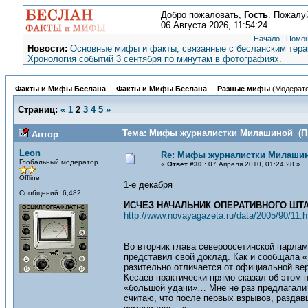
Добро пожаловать,
Гость
. Пожалу
06 Августа 2026, 11:54:24
Начало
|
Помо
Новости:
Основные мифы и факты, связанные с бесланским терак
Хронология событий 3 сентября по минутам в фотографиях.
Факты и Мифы Беслана
|
Факты и Мифы Беслана
|
Разные мифы
(Модерат
Страниц:
«
1
2
3
4
5
»
Тема: Мифы журналистки Милашиной (Пр
Автор
Leon
Re: Мифы журналистки Милаши
Глобальный модератор
«
Ответ #30 :
07 Апреля 2010, 01:24:28 »
Offline
1-е декабря
Сообщений: 6,482
ИСЧЕЗ НАЧАЛЬНИК ОПЕРАТИВНОГО ШТ
http://www.novayagazeta.ru/data/2005/90/11.h
Во вторник глава североосетинской парла
представил свой доклад. Как и сообщала «
разительно отличается от официальной вер
Кесаев практически прямо сказал об этом 
«большой удачи»… Мне не раз предлагали 
считаю, что после первых взрывов, раздав