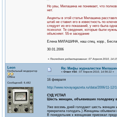
Но увы, Милашина не понимает, что полковн
нет.
Акценты в этой статье Милашина расставля
штаб не ставил его в известность по ключ
следует из его показаний, у него была одна
психолог. Те сведения, которые были нужны
объясняет. 55-е заседание
Елена МИЛАШИНА, наш спец. корр., Бесла
30.01.2006
«
Последнее редактирование: 07 Апреля 2010, 14:1
Leon
Re: Мифы журналистки Милаши
Глобальный модератор
«
Ответ #34 :
07 Апреля 2010, 14:56:22 »
Offline
16 февраля
Сообщений: 6,482
http://www.novayagazeta.ru/data/2006/11-12/1
СУД УСТАЛ
Шесть женщин, объявивших голодовку в Б
Уже восемь дней голодают шесть женщин из
прекратила голодать.) Женщины объявили г
В понедельник к женщинам приезжал предс