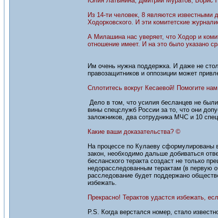
Юлия Латынина, Дмитрий Муратов, Борис Н
Из 14-ти человек, 8 являются известными 
Ходорковского. И эти комитетские журнали
А Милашина нас уверяет, что Ходор и коми
отношение имеет. И на это было указано ср
Им очень нужна поддержка. И даже не сто
правозащитников и оппозиции может привл
Сплотитесь вокруг Кесаевой! Помогите нам
Дело в том, что усилия бесланцев не бы
вины спецслужб России за то, что они допу
заложников, два сотрудника МЧС и 10 спец
Какие ваши доказательства? ©
На процессе по Кулаеву сформулированы во
закон, необходимо дальше добиваться отве
бесланского теракта создаст не только пр
недорасследованным терактам (в первую оче
расследование будет поддержано общество
избежать.
Прекрасно! Терактов удастся избежать, есл
P.S. Когда верстался номер, стало извест