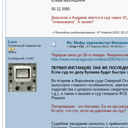
Елена МИЛАШИНА
05.12.2005
Дзасохов и Андреев явятся в суд через 10 
"отмазывала". А зачем?
«
Последнее редактирование: 07 Апреля 2010, 02:2
Leon
Re: Мифы журналистки Милаши
Глобальный модератор
«
Ответ #32 :
07 Апреля 2010, 04:38:52 »
Offline
Перерыв ажно до 26-го января. Феерически
Сообщений: 6,482
http://www.novayagazeta.ru/data/2006/05/13.h
ПЕРВАЯ ИНСТАНЦИЯ. ОНА ЖЕ ПОСЛЕДН
Если суд по делу Кулаева будет быстро 
Во вторник в Верховном суде Северной Осе
выпускали главного гособвинителя, замге
ходатайства о допросе основных свидетел
т.д.), а также о вызове в суд генерала ФС
Рошаля.
Потерпевшие - это Кесаева. Ее не зря рас
Кстати, что это, если не давление на суд?
Судебное заседание началось с привычного
Гуцериев, Готовалов (стрелял из танка по 