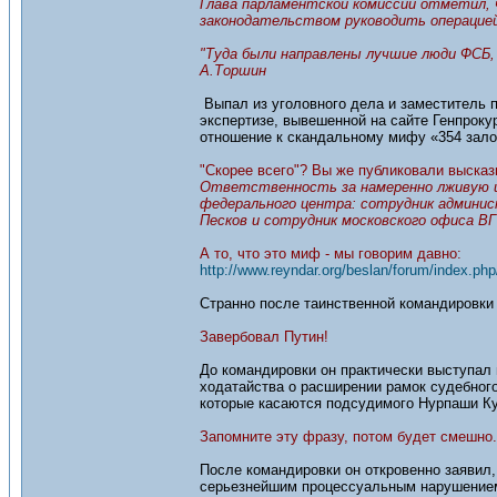
Глава парламентской комиссии отметил, 
законодательством руководить операцией
"Туда были направлены лучшие люди ФСБ, 
А.Торшин
Выпал из уголовного дела и заместитель п
экспертизе, вывешенной на сайте Генпроку
отношение к скандальному мифу «354 зало
"Скорее всего"? Вы же публиковали высказ
Ответственность за намеренно лживую и
федерального центра: сотрудник админи
Песков и сотрудник московского офиса В
А то, что это миф - мы говорим давно:
http://www.reyndar.org/beslan/forum/index.php
Странно после таинственной командировки 
Завербовал Путин!
До командировки он практически выступал 
ходатайства о расширении рамок судебного 
которые касаются подсудимого Нурпаши Ку
Запомните эту фразу, потом будет смешно.
После командировки он откровенно заявил, 
серьезнейшим процессуальным нарушением)