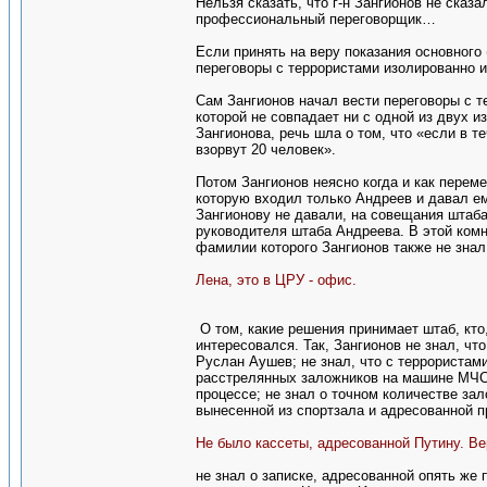
Нельзя сказать, что г-н Зангионов не сказа
профессиональный переговорщик…
Если принять на веру показания основного 
переговоры с террористами изолированно и
Сам Зангионов начал вести переговоры с т
которой не совпадает ни с одной из двух и
Зангионова, речь шла о том, что «если в т
взорвут 20 человек».
Потом Зангионов неясно когда и как перем
которую входил только Андреев и давал ем
Зангионову не давали, на совещания штаба 
руководителя штаба Андреева. В этой ком
фамилии которого Зангионов также не знал
Лена, это в ЦРУ - офис.
О том, какие решения принимает штаб, кто,
интересовался. Так, Зангионов не знал, чт
Руслан Аушев; не знал, что с террористам
расстрелянных заложников на машине МЧС;
процессе; не знал о точном количестве зал
вынесенной из спортзала и адресованной п
Не было кассеты, адресованной Путину. Ве
не знал о записке, адресованной опять же