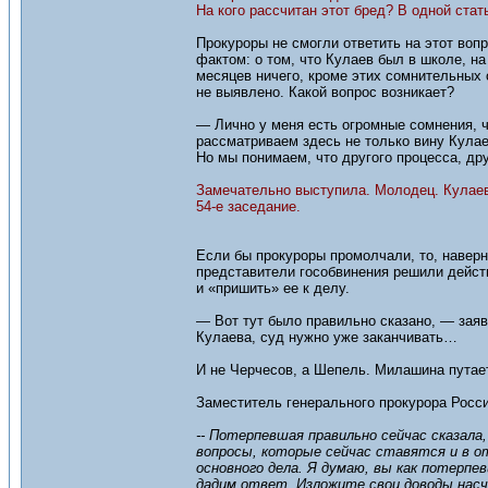
На кого рассчитан этот бред? В одной ста
Прокуроры не смогли ответить на этот вопр
фактом: о том, что Кулаев был в школе, на
месяцев ничего, кроме этих сомнительных
не выявлено. Какой вопрос возникает?
— Лично у меня есть огромные сомнения, ч
рассматриваем здесь не только вину Кулае
Но мы понимаем, что другого процесса, дру
Замечательно выступила. Молодец. Кулаев 
54-е заседание.
Если бы прокуроры промолчали, то, навер
представители гособвинения решили действ
и «пришить» ее к делу.
— Вот тут было правильно сказано, — заяв
Кулаева, суд нужно уже заканчивать…
И не Черчесов, а Шепель. Милашина путает
Заместитель генерального прокурора Росс
-- Потерпевшая правильно сейчас сказала,
вопросы, которые сейчас ставятся и в о
основного дела. Я думаю, вы как потерп
дадим ответ. Изложите свои доводы насче