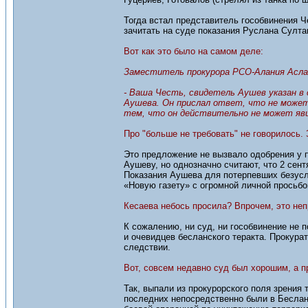
Тогда встал представитель гособвинения Ч
зачитать на суде показания Руслана Султа
Вот как это было на самом деле:
Заместитель прокурора РСО-Алания Асла
- Ваша Честь, свидетель Аушев указан в 
Аушева. Он прислал ответ, что не может 
тем, что он действительно не может яви
Про "больше не требовать" не говорилось.
Это предложение не вызвало одобрения у 
Аушеву, но однозначно считают, что 2 сент
Показания Аушева для потерпевших безусл
«Новую газету» с огромной личной просьбо
Кесаева небось просила? Впрочем, это не
К сожалению, ни суд, ни гособвинение не
и очевидцев бесланского теракта. Прокура
следствии.
Вот, совсем недавно суд был хорошим, а пр
Так, выпали из прокурорского поля зрения
последних непосредственно были в Беслан