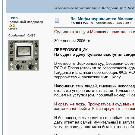
«
Последнее редактирование: 07 Апреля 2010, 16:4
Leon
Re: Мифы журналистки Милаши
Глобальный модератор
«
Ответ #33 :
07 Апреля 2010, 14:13:39 »
Offline
Суд идет к концу и Милашина пристально с
Сообщений: 6,482
30-е января 2006-го.
ПЕРЕГОВОРЩИК
На суде по делу Кулаева выступил свиде
В четверг в Верховный суд Северной Осет
РСО-А Попов (отвечал за безопасность ад
Гайденко и штатный переговорщик ФСБ РСО
террористами, захватившими школу.
Напомним: этих людей, имеющих непосредст
столь же упорно им отказывали. Только п
пошел на уступки (см. прошлый номер «Нов
И сразу же ложь. Прокуратура и суд вызыв
заставил их прийти. Какие аргументы он на
И бесланцы, и журналисты с особым нетер
дать ответ на самый мучительный и запутан
уступки ради заложников были готовы пой