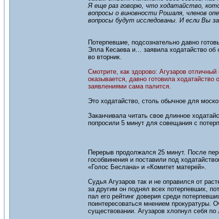
Я еще раз говорю, что ходатайство, кот
вопросы о виновности Рошаля, членов опе
вопросы будут исследованы. И если Вы з
Потерпевшие, подсознательно давно готовы
Элла Кесаева и… заявила ходатайство об о
во вторник.
Смотрите, как здорово: Агузаров отличный
оказывается, давно готовила ходатайство 
заявлениями сама палится.
Это ходатайство, столь обычное для моск
Заканчивала читать свое длинное ходатай
попросили 5 минут для совещания с потер
Перерыв продолжался 25 минут. После пер
гособвинения и поставили под ходатайств
«Голос Беслана» и «Комитет матерей».
Судья Агузаров так и не оправился от рас
за другим он поднял всех потерпевших, пот
пал его рейтинг доверия среди потерпевших
поинтересоваться мнением прокуратуры. О
существовании. Агузаров хлопнул себя по л