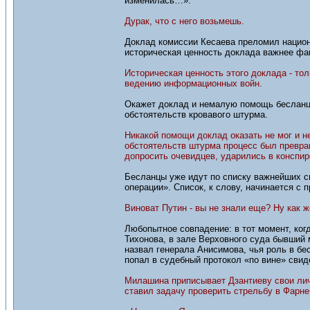
изменилась…».
Дурак, что с него возьмешь.
Доклад комиссии Кесаева преломил национ
историческая ценность доклада важнее фа
Историческая ценность этого доклада - то
ведению информационных войн.
Окажет доклад и немалую помощь бесланца
обстоятельств кровавого штурма.
Никакой помощи доклад оказать не мог и н
обстоятельств штурма процесс был превра
допросить очевидцев, ударились в конспи
Бесланцы уже идут по списку важнейших с
операции». Список, к слову, начинается с 
Виноват Путин - вы не знали еще? Ну как ж
Любопытное совпадение: в тот момент, ког
Тихонова, в зале Верховного суда бывший
назвал генерала Анисимова, чья роль в бе
попал в судебный протокол «по вине» свид
Милашина приписывает Дзантиеву свои лич
ставил задачу проверить стрельбу в Фарне