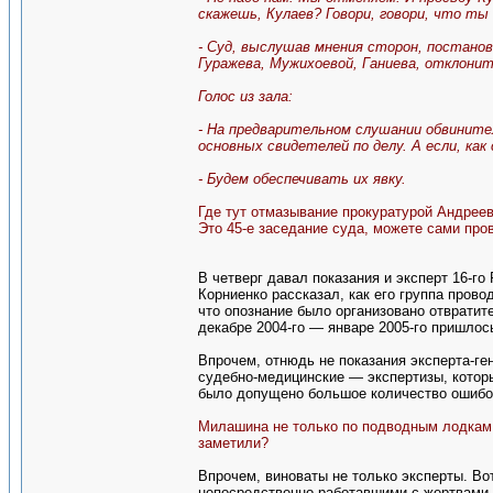
скажешь, Кулаев? Говори, говори, что ты
- Суд, выслушав мнения сторон, постанов
Гуражева, Мужихоевой, Ганиева, отклонит
Голос из зала:
- На предварительном слушании обвините
основных свидетелей по делу. А если, как
- Будем обеспечивать их явку.
Где тут отмазывание прокуратурой Андреева
Это 45-е заседание суда, можете сами про
В четверг давал показания и эксперт 16-го
Корниенко рассказал, как его группа пров
что опознание было организовано отвратите
декабре 2004-го — январе 2005-го пришлос
Впрочем, отнюдь не показания эксперта-ге
судебно-медицинские — экспертизы, которы
было допущено большое количество ошибок
Милашина не только по подводным лодкам э
заметили?
Впрочем, виноваты не только эксперты. Вот
непосредственно работавшими с жертвами 