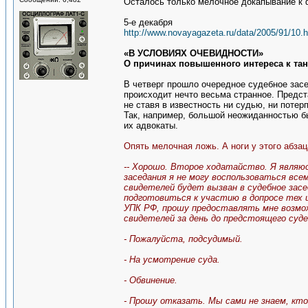
Осталось только мелочное докапывание к ф
5-е декабря
http://www.novayagazeta.ru/data/2005/91/10.h
«В УСЛОВИЯХ ОЧЕВИДНОСТИ»
О причинах повышенного интереса к тан
В четверг прошло очередное судебное засе
происходит нечто весьма странное. Предст
не ставя в известность ни судью, ни поте
Так, например, большой неожиданностью бы
их адвокаты.
Опять мелочная ложь. А ноги у этого абзац
-- Хорошо. Второе ходатайство. Я являюс
заседания я не могу воспользоваться вс
свидетелей будет вызван в судебное засе
подготовиться к участию в допросе тех 
УПК РФ, прошу предоставлять мне возмож
свидетелей за день до предстоящего суде
- Пожалуйста, подсудимый.
- На усмотрение суда.
- Обвинение.
- Прошу отказать. Мы сами не знаем, кт