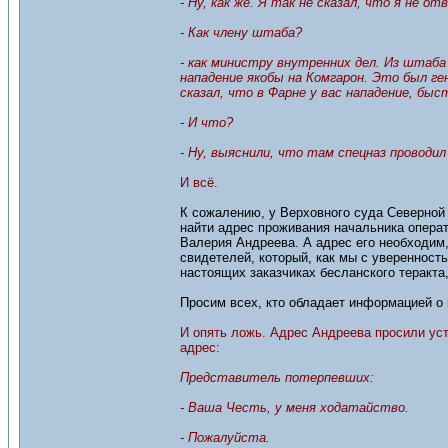
- Ну, как же. Я так не сказал, что я не 
- Как члену штаба?
- как министру внутренних дел. Из штаба
нападение якобы на Комгарон. Это был ге
сказал, что в Фарне у вас нападение, бы
- И что?
- Ну, выяснили, что там спецназ проводил
И всё.
К сожалению, у Верховного суда Северной
найти адрес проживания начальника опера
Валерия Андреева. А адрес его необходим, 
свидетелей, который, как мы с уверенност
настоящих заказчиках бесланского теракта,
Просим всех, кто обладает информацией о
И опять ложь. Адрес Андреева просили уст
адрес:
Представитель потерпевших:
- Ваша Честь, у меня ходатайство.
- Пожалуйста.