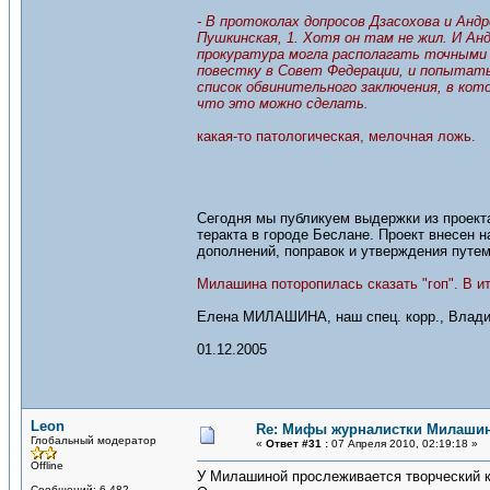
- В протоколах допросов Дзасохова и Анд
Пушкинская, 1. Хотя он там не жил. И Ан
прокуратура могла располагать точными 
повестку в Совет Федерации, и попытать
список обвинительного заключения, в кот
что это можно сделать.
какая-то патологическая, мелочная ложь.
Сегодня мы публикуем выдержки из проект
теракта в городе Беслане. Проект внесен 
дополнений, поправок и утверждения путе
Милашина поторопилась сказать "гоп". В и
Елена МИЛАШИНА, наш спец. корр., Влади
01.12.2005
Leon
Re: Мифы журналистки Милаши
Глобальный модератор
«
Ответ #31 :
07 Апреля 2010, 02:19:18 »
Offline
У Милашиной прослеживается творческий к
Сообщений: 6,482