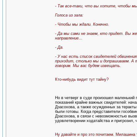
- Так все-таки, что вы хотите, чтобы мы
Голоса из зала:
- Чтобы мы ждали. Конечно.
- Да мы сами не знаем, кто придет. Вы 
направление…
- Да.
- У нас есть список свидетелей обвинени
приходит, столько мы и допрашиваем. А т
говорим. Мы вас будем извещать.
Кто-нибудь видит тут тайну?
Но в четверг в суде произошел маленький 
показаний крайне важных свидетелей: нач
Дзасохова, а также осужденных за теракт
были готовы. Когда представители гособви
Дзасохова, в связи с невозможностью вызв
удовлетворении ходатайства и пригрозил, ч
Ну давайте и про это почитаем. Милашина 