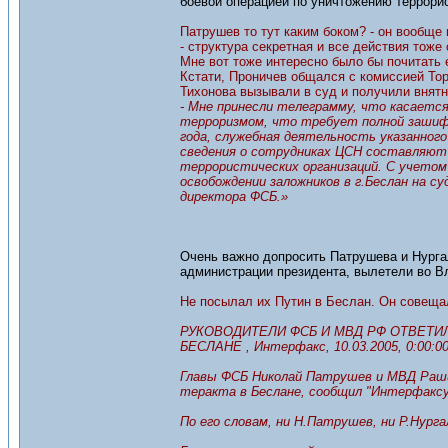
боевой операцией по уничтожению террори
Патрушев то тут каким боком? - он вообщ
- структура секретная и все действия тоже
Мне вот тоже интересно было бы почитать е
Кстати, Проничев общался с комиссией То
Тихонова вызывали в суд и получили внятн
- Мне принесли телеграмму, что касаетс
терроризмом, что требует полной зашиф
года, служебная деятельность указанног
сведения о сотрудниках ЦСН составляют
террористических организаций. С учетом 
освобождении заложников в г.Беслан на с
директора ФСБ.»
Очень важно допросить Патрушева и Нурга
администрации президента, вылетели во Вл
Не посылал их Путин в Беслан. Он совещалс
РУКОВОДИТЕЛИ ФСБ И МВД РФ ОТВЕТ
БЕСЛАНЕ , Интерфакс, 10.03.2005, 0:00:0
Главы ФСБ Николай Патрушев и МВД Раши
теракта в Беслане, сообщил "Интерфаксу"
По его словам, ни Н.Патрушев, ни Р.Нурга