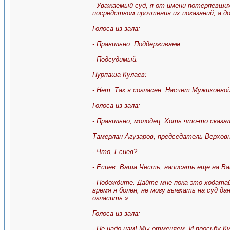
- Уважаемый суд, я от имени потерпевши
посредством прочтения их показаний, а д
Голоса из зала:
- Правильно. Поддерживаем.
- Подсудимый.
Нурпаша Кулаев:
- Нет. Так я согласен. Насчет Мужихоевой 
Голоса из зала:
- Правильно, молодец. Хоть что-то сказа
Тамерлан Агузаров, председатель Верхов
- Что, Есиев?
- Есиев. Ваша Честь, написать еще на В
- Подождите. Дайте мне пока это ходата
время я болен, не могу выехать на суд 
огласить.».
Голоса из зала:
- Не надо нам! Мы отменяем. И просьбу К