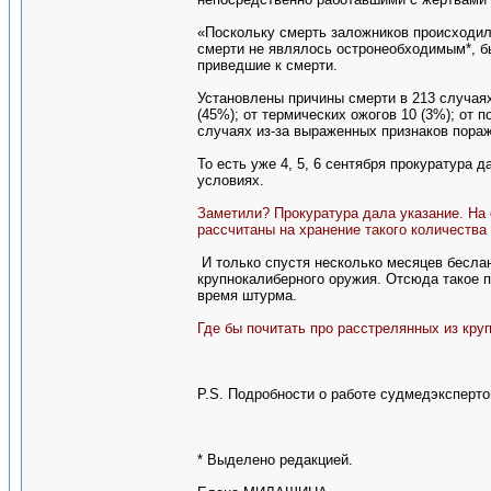
«Поскольку смерть заложников происходил
смерти не являлось остронеобходимым*, б
приведшие к смерти.
Установлены причины смерти в 213 случаях
(45%); от термических ожогов 10 (3%); от 
случаях из-за выраженных признаков пора
То есть уже 4, 5, 6 сентября прокуратура д
условиях.
Заметили? Прокуратура дала указание. На
рассчитаны на хранение такого количества 
И только спустя несколько месяцев беслан
крупнокалиберного оружия. Отсюда такое 
время штурма.
Где бы почитать про расстрелянных из кру
Р.S. Подробности о работе судмедэксперто
* Выделено редакцией.