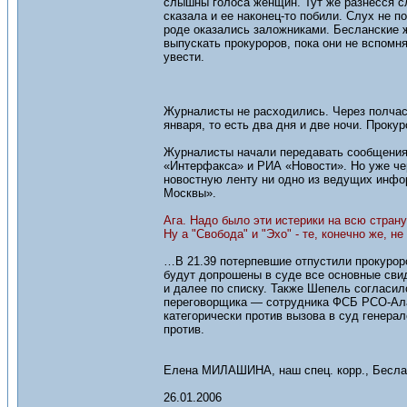
слышны голоса женщин. Тут же разнесся сл
сказала и ее наконец-то побили. Слух не 
роде оказались заложниками. Бесланские 
выпускать прокуроров, пока они не вспомн
увести.
Журналисты не расходились. Через полчаса
января, то есть два дня и две ночи. Прокур
Журналисты начали передавать сообщения.
«Интерфакса» и РИА «Новости». Но уже чер
новостную ленту ни одно из ведущих инфо
Москвы».
Ага. Надо было эти истерики на всю стран
Ну а "Свобода" и "Эхо" - те, конечно же, н
…В 21.39 потерпевшие отпустили прокуроро
будут допрошены в суде все основные сви
и далее по списку. Также Шепель согласил
переговорщика — сотрудника ФСБ РСО-Ала
категорически против вызова в суд генера
против.
Елена МИЛАШИНА, наш спец. корр., Бесла
26.01.2006