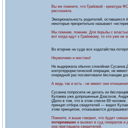
Вы же помните, что Грабовой - креатура 
рассказала.
Эмоциональность родителей, оставшихся бе
некоторые презрительно называют «истери
Мы помним, помним. Для борьбы с властью 
вот когда едут к Грабовому, то это уже н
Во вторник на суде все ходатайства потер
Неумолимо и жестоко!
Не выдержала обычно спокойная Сусанна Ду
контртеррористической операции, не имеют
очередной раз посоветовали бесланцам дож
А ведь так и есть - не имеют они отношени
Сусанна попросила не делать из бесланцев
Кулаева уже допрошенные Дзасохов, Андре
(Дело в том, что в этом списке 69 челове
принцип отбора свидетелей — видел Кулае
этим принципом, отказываются допрашиват
Помните, я выше говорил, что будет смешн
потерпевших
и вызвал в суд генералов и 
она приглашала свидетелей.