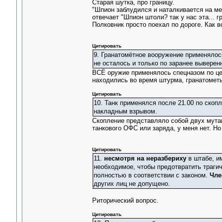
Старая шутка, про границу.
"Шпион заблудился и наталкивается на ме
отвечает "Шпион штоли? так у нас эта... г
Полковник просто поехал по дороге. Как в
Цитировать
9. Гранатомётное вооружение применялось
не осталось и только по заранее выверен
ВСЁ оружие применялось спецназом по це
находились во время штурма, гранатомет
Цитировать
10. Танк применялся после 21.00 по скоп
накладным взрывом.
Скопление представляло собой двух мутант
танкового ОФС или заряда, у меня нет. Но 
Цитировать
11.
несмотря на неразбериху
в штабе, и
необходимое, чтобы предотвратить траги
полностью в соответствии с законом.
Чле
других лиц не допущено.
Риторический вопрос.
Цитировать