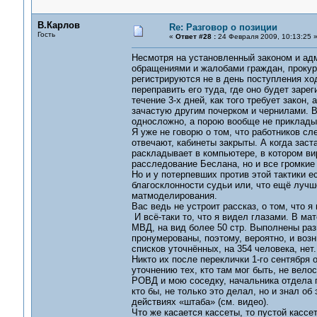
В.Карлов
Re: Разговор о позиции
Гость
«
Ответ #28 :
24 Февраля 2009, 10:13:25 
Несмотря на установленный законом и ад
обращениями и жалобами граждан, прокур
регистрируются не в день поступления хо
переправить его туда, где оно будет заре
течение 3-х дней, как того требует закон,
зачастую другим почерком и чернилами. В
односложно, а порою вообще не прикладыв
Я уже не говорю о том, что работников с
отвечают, кабинеты закрыты. А когда заст
раскладывает в компьютере, в котором вир
расследование Беслана, но и все громки
Но и у потерпевших против этой тактики е
благосклонности судьи или, что ещё лучше
матмоделирования.
Вас ведь не устроит рассказ, о том, что я
И всё-таки то, что я видел глазами. В ма
МВД, на вид более 50 стр. Выполнены раз
пронумерованы, поэтому, вероятно, и возн
списков уточнённых, на 354 человека, нет.
Никто их после переклички 1-го сентября 
уточнению тех, кто там мог быть, не вело
РОВД и мою соседку, начальника отдела 
кто бы, не только это делал, но и знал 
действиях «штаба» (см. видео).
Что же касается кассеты, то пустой кассет