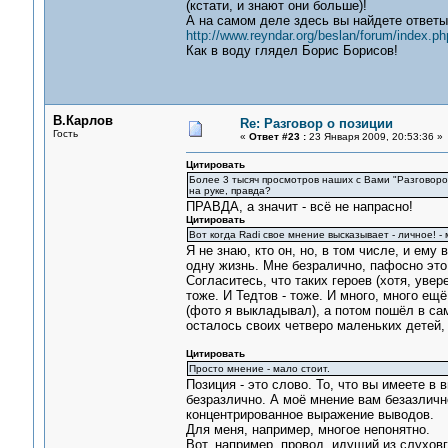
(кстати, и знают они больше)!
А на самом деле здесь вы найдете ответы
http://www.reyndar.org/beslan/forum/index.ph
Как в воду глядел Борис Борисов!
В.Карлов
Re: Разговор о позиции
Гость
«
Ответ #23 :
23 Января 2009, 20:53:36 »
Цитировать
Более 3 тысяч просмотров наших с Вами "Разговоров
на руке, правда?
ПРАВДА, а значит - всё не напрасно!
Цитировать
Вот когда Radi свое мнение высказывает - личное! -
Я не знаю, кто он, но, в том числе, и ем
одну жизнь. Мне безралично, пафосно это 
Согласитесь, что таких героев (хотя, увер
тоже. И Тедтов - тоже. И много, много ещ
(фото я выкладывал), а потом пошёл в са
осталось своих четверо маленьких детей,
Цитировать
Просто мнение - мало стоит.
Позиция - это слово. То, что вы имеете в в
безразлично. А моё мнение вам безазлично
концентрированное выражение выводов.
Для меня, например, многое непонятно.
Вот, например, провод, идущий из слуховг