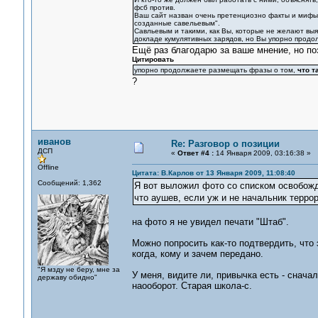
фсб против.
Ваш сайт назван очень претенциозно факты и мифы 
созданные савельевым".
Савльевым и такими, как Вы, которые не желают выя
докладе кумулятивных зарядов, но Вы упорно продо
Ещё раз благодарю за ваше мнение, но поз
Цитировать
упорно продолжаете размещать фразы о том,
что т
?
иванов
Re: Разговор о позиции
ДСП
«
Ответ #4 :
14 Января 2009, 03:16:38 »
Offline
Цитата: В.Карлов от 13 Января 2009, 11:08:40
Сообщений: 1,362
Я вот выложил фото со списком освобожд
что аушев, если уж и не начальник террори
на фото я не увидел печати "Штаб".
Можно попросить как-то подтвердить, что э
когда, кому и зачем передано.
"Я мзду не беру, мне за
У меня, видите ли, привычка есть - снача
державу обидно"
наооборот. Старая школа-с.