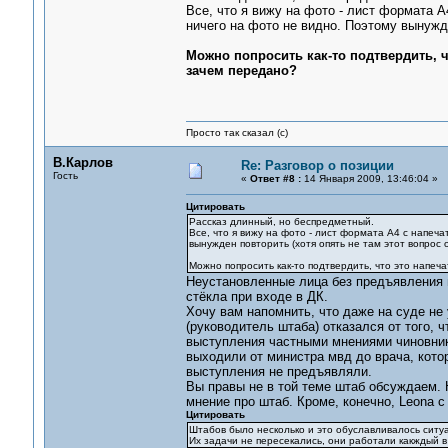
Все, что я вижу на фото - лист формата А
ничего на фото не видно. Поэтому вынужде
Можно попросить как-то подтвердить, чт
зачем передано?
Просто так сказал (с)
В.Карлов
Re: Разговор о позиции
Гость
«
Ответ #8 :
14 Января 2009, 13:46:04 »
Цитировать
Рассказ длинный, но беспредметный.
Все, что я вижу на фото - лист формата А4 с напеч
вынужден повторить (хотя опять не там этот вопрос
Можно попросить как-то подтвердить, что это напеча
Неустановленные лица без предъявления 
стёкла при входе в ДК.
Хочу вам напомнить, что даже на суде не
(руководитель штаба) отказался от того, ч
выступления частными мнениями чиновник
выходили от министра мвд до врача, кото
выступления не предъявляли.
Вы правы не в той теме штаб обсуждаем. 
мнение про штаб. Кроме, конечно, Leona с
Цитировать
Штабов было несколько и это обуславливалось ситу
Их задачи не пересекались, они работали какждый 