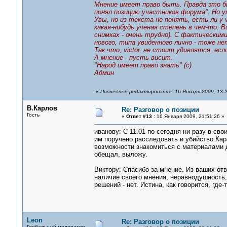
Мнение имеет право быть. Правда это бы
понял позицию участников форума". Но уж
Увы, но из текста не понять, есть ли у 
какая-нибудь ученая степень в чем-то. В
снимках - очень трудно). С фактическим
нового, типа увиденного лично - тоже не
Так что, victor, не стоит удивлятся, е
А мнение - пусть висит.
"Народ имеет право знать" (с)
Админ
«
Последнее редактирование: 16 Января 2009, 13:2
В.Карлов
Re: Разговор о позиции
Гость
«
Ответ #13 :
16 Января 2009, 21:51:26 »
иванову: С 11.01 по сегодня ни разу в св
им поручено расследовать и убийство Кар
возможности знакомиться с материалами д
обещал, выложу.
Виктору: Спасибо за мнение. Из ваших от
наличие своего мнения, неравнодушность, 
решений - нет. Истина, как говорится, где-т
Leon
Re: Разговор о позиции
Глобальный модератор