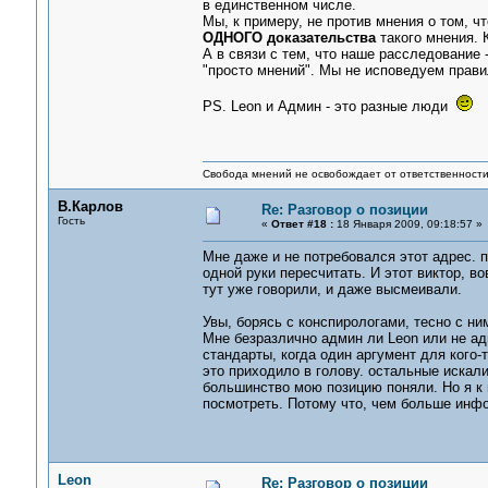
в единственном числе.
Мы, к примеру, не против мнения о том, ч
ОДНОГО доказательства
такого мнения.
А в связи с тем, что наше расследование
"просто мнений". Мы не исповедуем прави
PS. Leon и Админ - это разные люди
Свобода мнений не освобождает от ответственности 
В.Карлов
Re: Разговор о позиции
Гость
«
Ответ #18 :
18 Января 2009, 09:18:57 »
Мне даже и не потребовался этот адрес. 
одной руки пересчитать. И этот виктор, во
тут уже говорили, и даже высмеивали.
Увы, борясь с конспирологами, тесно с н
Мне безразлично админ ли Leon или не ад
стандарты, когда один аргумент для кого-
это приходило в голову. остальные искал
большинство мою позицию поняли. Но я к 
посмотреть. Потому что, чем больше инф
Leon
Re: Разговор о позиции