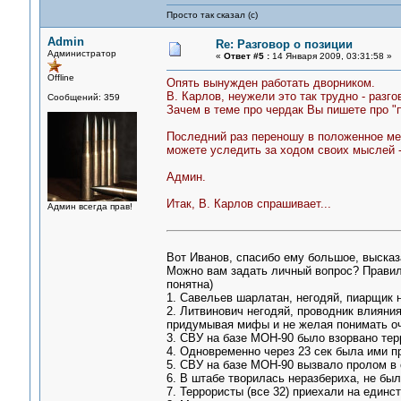
Просто так сказал (с)
Admin
Re: Разговор о позиции
Администратор
«
Ответ #5 :
14 Января 2009, 03:31:58 »
Offline
Опять вынужден работать дворником.
В. Карлов, неужели это так трудно - разго
Сообщений: 359
Зачем в теме про чердак Вы пишете про "
Последний раз переношу в положенное мес
можете уследить за ходом своих мыслей - 
Админ.
Итак, В. Карлов спрашивает...
Админ всегда прав!
Вот Иванов, спасибо ему большое, высказ
Можно вам задать личный вопрос? Правиль
понятна)
1. Савельев шарлатан, негодяй, пиарщик н
2. Литвинович негодяй, проводник влияния
придумывая мифы и не желая понимать о
3. СВУ на базе МОН-90 было взорвано тер
4. Одновременно через 23 сек была ими п
5. СВУ на базе МОН-90 вызвало пролом в 
6. В штабе творилась неразбериха, не бы
7. Террористы (все 32) приехали на един