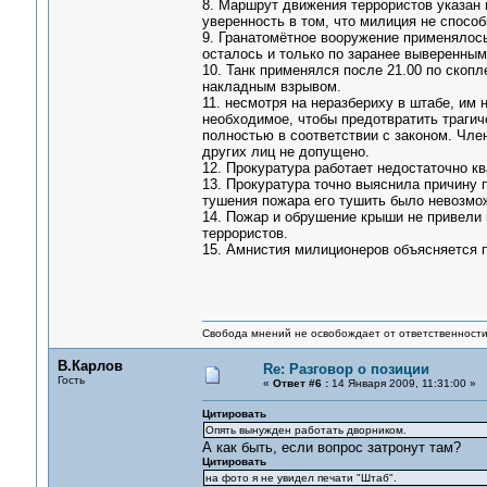
8. Маршрут движения террористов указан 
уверенность в том, что милиция не способ
9. Гранатомётное вооружение применялось
осталось и только по заранее выверенным
10. Танк применялся после 21.00 по скоп
накладным взрывом.
11. несмотря на неразбериху в штабе, им
необходимое, чтобы предотвратить трагич
полностью в соответствии с законом. Чле
других лиц не допущено.
12. Прокуратура работает недостаточно к
13. Прокуратура точно выяснила причину 
тушения пожара его тушить было невозмо
14. Пожар и обрушение крыши не привели к
террористов.
15. Амнистия милиционеров объясняется 
Свобода мнений не освобождает от ответственности 
В.Карлов
Re: Разговор о позиции
Гость
«
Ответ #6 :
14 Января 2009, 11:31:00 »
Цитировать
Опять вынужден работать дворником.
А как быть, если вопрос затронут там?
Цитировать
на фото я не увидел печати "Штаб".