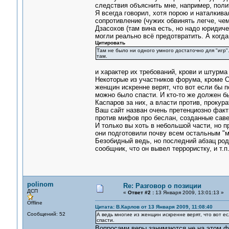
следствия объяснить мне, например, поли
Я всегда говорил, хотя порою и наталкив
сопротивление (чужих обвинять легче, чем
Дзасохов (там вина есть, но надо юридиче
могли реально всё предотвратить. А когда
Цитировать
Там не было ни одного умного достаточно для "игр".
там.
и характер их требований, крови и штурма
Некоторые из участников форума, кроме Са
женщин искренне верят, что вот если бы 
можно было спасти. И кто-то же должен бы
Каспаров за них, а власти против, прокура
Ваш сайт назван очень претенциозно факт
против мифов про беслан, созданные сав
И только вы хоть в небольшой части, но 
они подготовили почву всем остальным "
Безобидный ведь, но последний абзац роди
сообщник, что он вывел террористку, и т.п
polinom
Re: Разговор о позиции
ДСП
«
Ответ #2 :
13 Января 2009, 13:01:13 »
Offline
Цитата: В.Карлов от 13 Января 2009, 11:08:40
Сообщений: 52
А ведь многие из женщин искренне верят, что вот е
спасти.
Вопросами веры занимаются не на этом фо