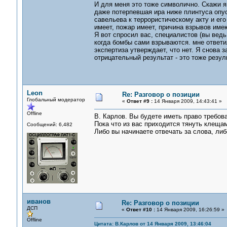
И для меня это тоже символично. Скажи я 
даже потерпевшая ира ниже плинтуса опу
савельева к террористическому акту и его
имеет, пожар имеет, причина взрывов имею
Я вот спросил вас, специалистов (вы ведь
когда бомбы сами взрываются. мне ответил
экспертиза утверждает, что нет. Я снова 
отрицательный результат - это тоже резул
Leon
Re: Разговор о позиции
Глобальный модератор
«
Ответ #9 :
14 Января 2009, 14:43:41 »
Offline
В. Карлов. Вы будете иметь право требова
Пока что из вас приходится тянуть клещам
Сообщений: 6,482
Либо вы начинаете отвечать за слова, либ
иванов
Re: Разговор о позиции
ДСП
«
Ответ #10 :
14 Января 2009, 16:26:59 »
Offline
Цитата: В.Карлов от 14 Января 2009, 13:46:04