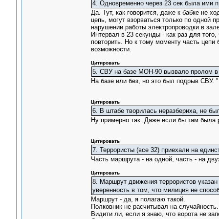
4. Одновременно через 23 сек была ими п
Да. Тут, как говорится, даже к бабке не 
цепь, могут взорваться только по одной пр
нарушении работы электропроводки в зале 
Интервал в 23 секунды - как раз для того,
повторить. Но к тому моменту часть цепи 
возможности.
Цитировать
5. СВУ на базе МОН-90 вызвало пролом в 
На базе или без, но это был подрыв СВУ. 
Цитировать
6. В штабе творилась неразбериха, не б
Ну примерно так. Даже если бы там была р
Цитировать
7. Террористы (все 32) приехали на един
Часть маршрута - на одной, часть - на дв
Цитировать
8. Маршрут движения террористов указан
уверенность в том, что милиция не спосо
Маршрут - да, я полагаю такой.
Полковник не расчитывал на случайность. 
Видити ли, если я знаю, что ворота не зап