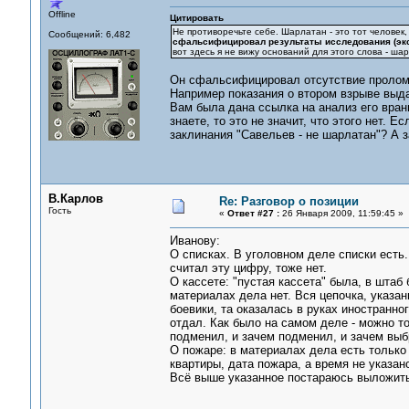
Offline
Цитировать
Не противоречьте себе. Шарлатан - это тот человек,
Сообщений: 6,482
сфальсифицировал результаты исследования (экс
вот здесь я не вижу оснований для этого слова - ша
Он сфальсифицировал отсутствие пролома
Например показания о втором взрыве выда
Вам была дана ссылка на анализ его вран
знаете, то это не значит, что этого нет. 
заклинания "Савельев - не шарлатан"? А 
В.Карлов
Re: Разговор о позиции
Гость
«
Ответ #27 :
26 Января 2009, 11:59:45 »
Иванову:
О списках. В уголовном деле списки есть.
считал эту цифру, тоже нет.
О кассете: "пустая кассета" была, в штаб
материалах дела нет. Вся цепочка, указан
боевики, та оказалась в руках иностранно
отдал. Как было на самом деле - можно то
подменил, и зачем подменил, и зачем вы
О пожаре: в материалах дела есть тольк
квартиры, дата пожара, а время не указан
Всё выше указанное постараюсь выложить 