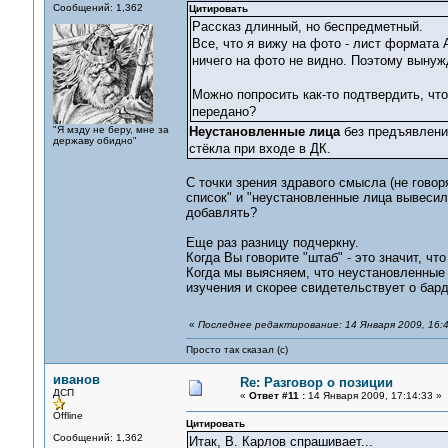
Сообщений: 1,362
Цитировать
Рассказ длинный, но беспредметный.
Все, что я вижу на фото - лист формата 
ничего на фото не видно. Поэтому вынужд
Можно попросить как-то подтвердить, что
передано?
"Я мзду не беру, мне за
Неустановленные лица
без предъявлен
державу обидно"
стёкла при входе в ДК.
С точки зрения здравого смысла (не гово
список" и "неустановленные лица вывесили
добавлять?
Еще раз разницу подчеркну.
Когда Вы говорите "штаб" - это значит, ч
Когда мы выясняем, что неустановленные 
изучения и скорее свидетельствует о бард
«
Последнее редактирование: 14 Января 2009, 16:4
Просто так сказал (с)
иванов
Re: Разговор о позиции
ДСП
«
Ответ #11 :
14 Января 2009, 17:14:33 »
Offline
Цитировать
Сообщений: 1,362
Итак, В. Карлов спрашивает...