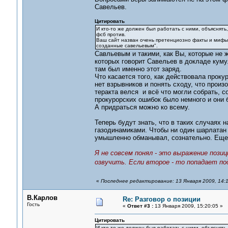
Савельев.
Цитировать
И кто-то же должен был работать с ними, объяснять,
фсб против.
Ваш сайт назван очень претенциозно факты и мифы 
созданные савельевым".
Савльевым и такими, как Вы, которые не ж
которых говорит Савельев в докладе куму
там был именно этот заряд.
Что касается того, как действовала прок
нет взрывников и понять сходу, что произ
теракта велся и всё что могли собрать, с
прокурорских ошибок было немного и они
А придраться можно ко всему.
Теперь будут знать, что в таких случаях 
газодинамиками. Чтобы ни один шарлатан
умышленно обманывал, сознательно. Еще,
Я не совсем понял - это выражение позиц
озвучить. Если второе - то попадает по
«
Последнее редактирование: 13 Января 2009, 14:1
В.Карлов
Re: Разговор о позиции
Гость
«
Ответ #3 :
13 Января 2009, 15:20:05 »
Цитировать
И кто-то же должен был работать с ними, объяснять,