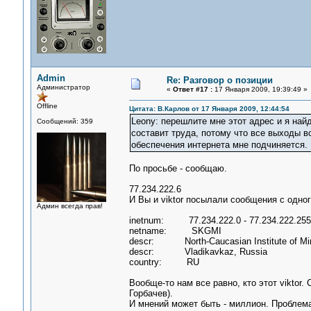
Admin
Re: Разговор о позиции
Администратор
«
Ответ #17 :
17 Января 2009, 19:39:49 »
Offline
Цитата: В.Карлов от 17 Января 2009, 12:44:54
Leonу: перешлите мне этот адрес и я найд
Сообщений: 359
составит труда, потому что все выходы вс
обеспечения интернета мне подчиняется.
По просьбе - сообщаю.
77.234.222.6
И Вы и viktor посылали сообщения с одног
Админ всегда прав!
inetnum: 77.234.222.0 - 77.234.222.255
netname: SKGMI
descr: North-Caucasian Institute of Mini
descr: Vladikavkaz, Russia
country: RU
Вообще-то нам все равно, кто этот viktor.
Горбачев).
И мнений может быть - миллион. Проблема