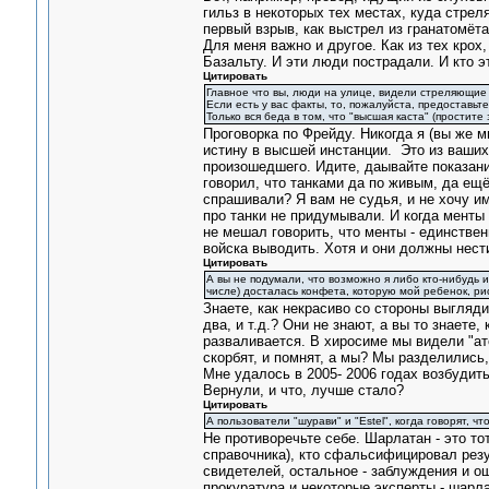
гильз в некоторых тех местах, куда стре
первый взрыв, как выстрел из гранатомёта
Для меня важно и другое. Как из тех кро
Базальту. И эти люди пострадали. И кто 
Цитировать
Главное что вы, люди на улице, видели стреляющие 
Если есть у вас факты, то, пожалуйста, предоставьте
Только вся беда в том, что "высшая каста" (простите
Проговорка по Фрейду. Никогда я (вы же м
истину в высшей инстанции. Это из ваших 
произошедшего. Идите, даывайте показани
говорил, что танками да по живым, да ещё 
спрашивали? Я вам не судья, и не хочу им
про танки не придумывали. И когда менты
не мешал говорить, что менты - единствен
войска выводить. Хотя и они должны нест
Цитировать
А вы не подумали, что возможно я либо кто-нибудь и
числе) досталась конфета, которую мой ребенок, рис
Знаете, как некрасиво со стороны выглядит
два, и т.д.? Они не знают, а вы то знаете,
разваливается. В хиросиме мы видели "ато
скорбят, и помнят, а мы? Мы разделились,
Мне удалось в 2005- 2006 годах возбудит
Вернули, и что, лучше стало?
Цитировать
А пользователи "шурави" и "Estel", когда говорят, 
Не противоречьте себе. Шарлатан - это то
справочника), кто сфальсифицировал резу
свидетелей, остальное - заблуждения и ош
прокуратура и некоторые эксперты - шарла