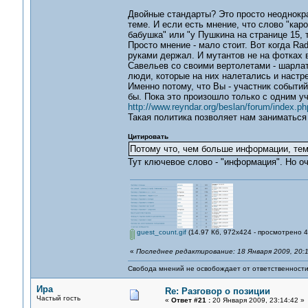
Двойные стандарты? Это просто неоднокра
теме. И если есть мнение, что слово "каро
бабушка" или "у Пушкина на странице 15, 
Просто мнение - мало стоит. Вот когда Ra
руками держал. И мутантов не на фотках ви
Савельев со своими вертолетами - шарлата
люди, которые на них налетались и настре
Именно потому, что Вы - участник событи
бы. Пока это произошло только с одним у
http://www.reyndar.org/beslan/forum/index.ph
Такая политика позволяет нам заниматься
Цитировать
Потому что, чем больше информации, те
Тут ключевое слово - "информация". Но оч
guest_count.gif
(14.97 Кб, 972x424 - просмотрено 4
«
Последнее редактирование: 18 Января 2009, 20:
Свобода мнений не освобождает от ответственности 
Ира
Re: Разговор о позиции
Частый гость
«
Ответ #21 :
20 Января 2009, 23:14:42 »