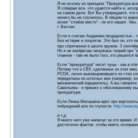
Я не исхожу из принципа "Прокуратура все
Я собираю все, что удается найти и, исхо
на самом деле. Вот Вы утверждаете, что ес
ничего бы не случилось. В общем-то верно
искал "слабое место" - он его нашел. Увы
г. Беслан.
Если я считаю Андреева бездарностью - то
Без истерик и лозунгов. Это был он, кто
про спрятанное в школе оружие. 3 сентяб
Но я не изобретаю ненужных теорий про "и
главное - там не было того, кто решился б
Если "прокуратура" несет чушь - как в от
Потому что о СВУ, сделанных из этих мин
РСОА, лично выковыривавшего из стен сп
переделаны из штатных мин (например, ко
механический взрыватель). А вы говорите 
Савельева - и пришел к обоснованному выв
прокуратуре.
Если Ленка Милашина врет про вертолеты,
побуждений или по глупости.
http://www.re
и т.д.
Я много чего уже написал за это время. И
достаточно фактов, чтобы иметь основани