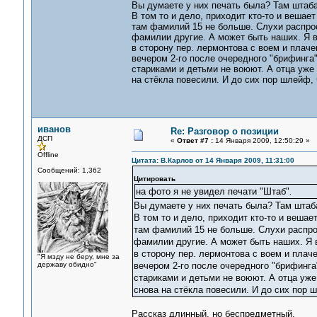
Вы думаете у них печать была? Там штаба 
В том то и дело, приходит кто-то и вешае
там фамилий 15 не больше. Слухи распрос
фамилии другие. А может быть наших. Я в
в сторону пер. лермонтова с воем и плаче
вечером 2-го после очередного "брифинга"
стариками и детьми не воюют. А отца уже
на стёкла повесили. И до сих пор шлейф, 
иванов
Re: Разговор о позиции
ДСП
«
Ответ #7 :
14 Января 2009, 12:50:29 »
Offline
Цитата: В.Карлов от 14 Января 2009, 11:31:00
Сообщений: 1,362
Цитировать
на фото я не увидел печати "Штаб"
.
Вы думаете у них печать была? Там штаба
В том то и дело, приходит кто-то и вешае
там фамилий 15 не больше. Слухи распро
фамилии другие. А может быть наших. Я в
в сторону пер. лермонтова с воем и плаче
"Я мзду не беру, мне за
державу обидно"
вечером 2-го после очередного "брифинга"
стариками и детьми не воюют. А отца уже
снова на стёкла повесили. И до сих пор 
Рассказ длинный, но беспредметный.