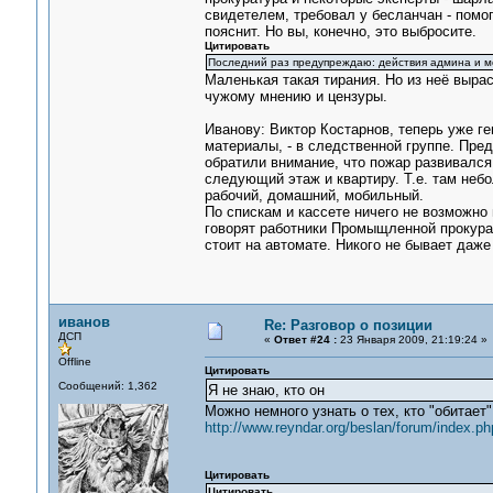
свидетелем, требовал у бесланчан - помоги
пояснит. Но вы, конечно, это выбросите.
Цитировать
Последний раз предупреждаю: действия админа и м
Маленькая такая тирания. Но из неё выра
чужому мнению и цензуры.
Иванову: Виктор Костарнов, теперь уже ге
материалы, - в следственной группе. Пре
обратили внимание, что пожар развивался
следующий этаж и квартиру. Т.е. там неб
рабочий, домашний, мобильный.
По спискам и кассете ничего не возможно 
говорят работники Промыщленной прокурат
стоит на автомате. Никого не бывает даже
иванов
Re: Разговор о позиции
ДСП
«
Ответ #24 :
23 Января 2009, 21:19:24 »
Offline
Цитировать
Сообщений: 1,362
Я не знаю, кто он
Можно немного узнать о тех, кто "обитает
http://www.reyndar.org/beslan/forum/index.p
Цитировать
Цитировать