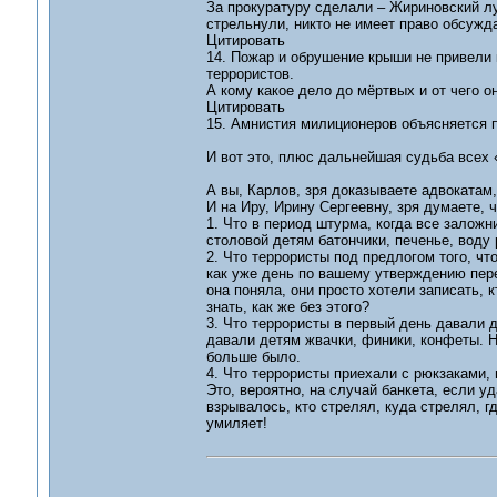
За прокуратуру сделали – Жириновский лу
стрельнули, никто не имеет право обсужд
Цитировать
14. Пожар и обрушение крыши не привели к
террористов.
А кому какое дело до мёртвых и от чего о
Цитировать
15. Амнистия милиционеров объясняется 
И вот это, плюс дальнейшая судьба всех «
А вы, Карлов, зря доказываете адвокатам,
И на Иру, Ирину Сергеевну, зря думаете, 
1. Что в период штурма, когда все заложн
столовой детям батончики, печенье, воду 
2. Что террористы под предлогом того, чт
как уже день по вашему утверждению пере
она поняла, они просто хотели записать, к
знать, как же без этого?
3. Что террористы в первый день давали 
давали детям жвачки, финики, конфеты. На
больше было.
4. Что террористы приехали с рюкзаками, 
Это, вероятно, на случай банкета, если у
взрывалось, кто стрелял, куда стрелял, гд
умиляет!