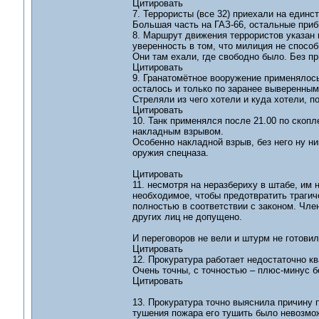
Цитировать
7. Террористы (все 32) приехали на един
Большая часть на ГАЗ-66, остальные прибы
8. Маршрут движения террористов указан 
уверенность в том, что милиция не способ
Они там ехали, где свободно было. Без п
Цитировать
9. Гранатомётное вооружение применялось
осталось и только по заранее выверенным
Стреляли из чего хотели и куда хотели, по
Цитировать
10. Танк применялся после 21.00 по скоп
накладным взрывом.
Особенно накладной взрыв, без него ну ни
оружия спецназа.
Цитировать
11. несмотря на неразбериху в штабе, им
необходимое, чтобы предотвратить трагич
полностью в соответствии с законом. Чле
других лиц не допущено.
И переговоров не вели и штурм не готовил
Цитировать
12. Прокуратура работает недостаточно к
Очень точны, с точностью – плюс-минус б
Цитировать
13. Прокуратура точно выяснила причину 
тушения пожара его тушить было невозмо