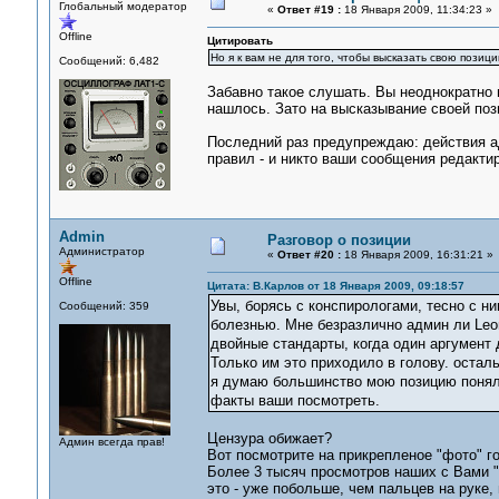
Глобальный модератор
«
Ответ #19 :
18 Января 2009, 11:34:23 »
Offline
Цитировать
Но я к вам не для того, чтобы высказать свою пози
Сообщений: 6,482
Забавно такое слушать. Вы неоднократно г
нашлось. Зато на высказывание своей поз
Последний раз предупреждаю: действия а
правил - и никто ваши сообщения редактир
Admin
Разговор о позиции
Администратор
«
Ответ #20 :
18 Января 2009, 16:31:21 »
Offline
Цитата: В.Карлов от 18 Января 2009, 09:18:57
Увы, борясь с конспирологами, тесно с н
Сообщений: 359
болезнью. Мне безразлично админ ли Leo
двойные стандарты, когда один аргумент 
Только им это приходило в голову. остал
я думаю большинство мою позицию поняли
факты ваши посмотреть.
Цензура обижает?
Админ всегда прав!
Вот посмотрите на прикрепленое "фото" го
Более 3 тысяч просмотров наших с Вами "
это - уже побольше, чем пальцев на руке,