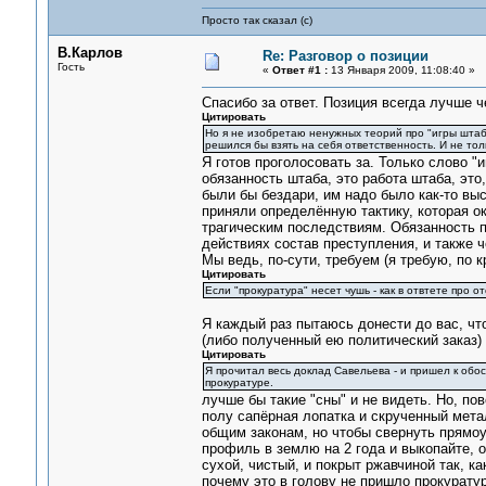
Просто так сказал (с)
В.Карлов
Re: Разговор о позиции
Гость
«
Ответ #1 :
13 Января 2009, 11:08:40 »
Спасибо за ответ. Позиция всегда лучше ч
Цитировать
Но я не изобретаю ненужных теорий про "игры штаба"
решился бы взять на себя ответственность. И не тол
Я готов проголосовать за. Только слово "и
обязанность штаба, это работа штаба, это
были бы бездари, им надо было как-то выс
приняли определённую тактику, которая ок
трагическим последствиям. Обязанность п
действиях состав преступления, и также ч
Мы ведь, по-сути, требуем (я требую, по к
Цитировать
Если "прокуратура" несет чушь - как в отвтете про о
Я каждый раз пытаюсь донести до вас, чт
(либо полученный ею политический заказ) 
Цитировать
Я прочитал весь доклад Савельева - и пришел к обос
прокуратуре.
лучше бы такие "сны" и не видеть. Но, по
полу сапёрная лопатка и скрученный мета
общим законам, но чтобы свернуть прямоу
профиль в землю на 2 года и выкопайте, о
сухой, чистый, и покрыт ржавчиной так, к
почему это в голову не пришло прокуратуре