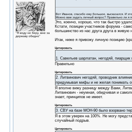
Вот Иванов, спасибо ему большое, высказался. И это
Можно вам задать личный вопрос? Правильно ли я п
Это, коенчо, хорошо, что так быстро удал
Кстати, позиции участников форума - самос
большинство из нас друга друга в живую 
"Я мзду не беру, мне за
державу обидно"
Итак, ниже я привожу личную позицию (кра
Цитировать
1. Савельев шарлатан, негодяй, пиарщик 
Правильно
Цитировать
2. Литвинович негодяй, проводник влияни
придумывая мифы и не желая понимать о
Я вполне вижу разницу между Вами, Литвин
Литвинович - неумная, обидчивая и самолю
знает, принципов не имеет.
Цитировать
3. СВУ на базе МОН-90 было взорвано те
Я в этом уверен на 100%. Не могу предста
случайный подрыв.
Цитировать