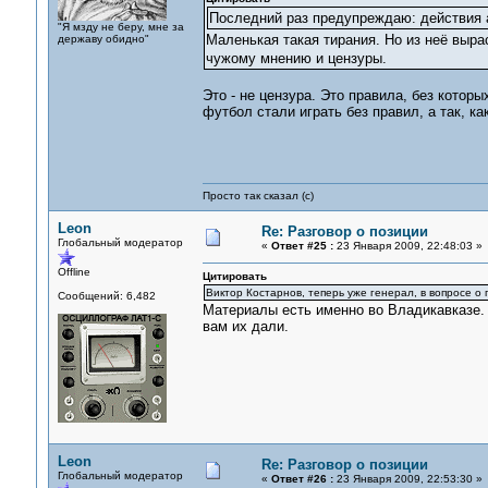
Последний раз предупреждаю: действия 
"Я мзду не беру, мне за
Маленькая такая тирания. Но из неё выра
державу обидно"
чужому мнению и цензуры.
Это - не цензура. Это правила, без котор
футбол стали играть без правил, а так, к
Просто так сказал (с)
Leon
Re: Разговор о позиции
Глобальный модератор
«
Ответ #25 :
23 Января 2009, 22:48:03 »
Offline
Цитировать
Виктор Костарнов, теперь уже генерал, в вопросе о
Сообщений: 6,482
Материалы есть именно во Владикавказе. 
вам их дали.
Leon
Re: Разговор о позиции
Глобальный модератор
«
Ответ #26 :
23 Января 2009, 22:53:30 »