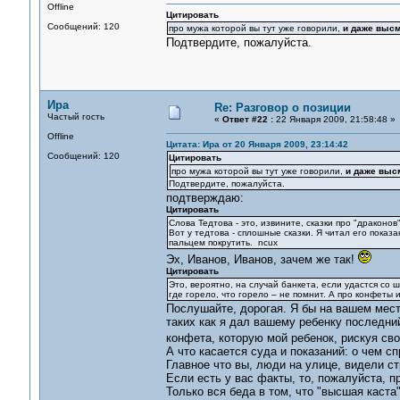
Offline
Цитировать
Сообщений: 120
про мужа которой вы тут уже говорили,
и даже высм
Подтвердите, пожалуйста.
Ира
Re: Разговор о позиции
Частый гость
«
Ответ #22 :
22 Января 2009, 21:58:48 »
Offline
Цитата: Ира от 20 Января 2009, 23:14:42
Сообщений: 120
Цитировать
про мужа которой вы тут уже говорили,
и даже выс
Подтвердите, пожалуйста.
подтверждаю:
Цитировать
Слова Тедтова - это, извините, сказки про "драконо
Вот у тедтова - сплошные сказки. Я читал его показа
пальцем покрутить. ncux
Эх, Иванов, Иванов, зачем же так!
Цитировать
Это, вероятно, на случай банкета, если удастся со ш
где горело, что горело – не помнит. А про конфеты 
Послушайте, дорогая. Я бы на вашем мест
таких как я дал вашему ребенку последни
конфета, которую мой ребенок, рискуя св
А что касается суда и показаний: о чем сп
Главное что вы, люди на улице, видели с
Если есть у вас факты, то, пожалуйста, п
Только вся беда в том, что "высшая каста