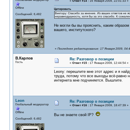
«
Ответ #14 :
16 Января 2009, 22:01:33 »
Offline
Цитировать
Виктору: Спасибо за мнение. Из ваших ответов не я
Сообщений: 6,482
неравнодушность, хотя бы за это спасибо. К сожалени
Не могли бы вы прояснить, каким образом 
вашего, институтского?
«
Последнее редактирование: 17 Января 2009, 04:4
В.Карлов
Re: Разговор о позиции
Гость
«
Ответ #15 :
17 Января 2009, 12:44:54 »
Leonу: перешлите мне этот адрес и я найду
труда, потому что все выходы всё-равно н
интернета мне подчиняется. Вышлите.
Leon
Re: Разговор о позиции
Глобальный модератор
«
Ответ #16 :
17 Января 2009, 18:47:39 »
Offline
Вы не знаете свой IP?
Сообщений: 6,482