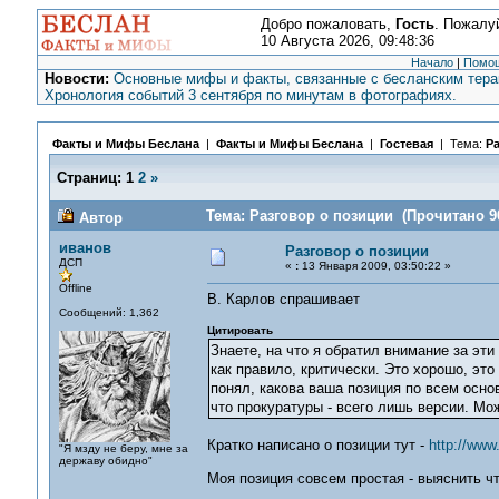
Добро пожаловать,
Гость
. Пожалу
10 Августа 2026, 09:48:36
Начало
|
Помо
Новости:
Основные мифы и факты, связанные с бесланским терак
Хронология событий 3 сентября по минутам в фотографиях.
Факты и Мифы Беслана
|
Факты и Мифы Беслана
|
Гостевая
| Тема:
Ра
Страниц:
1
2
»
Тема: Разговор о позиции (Прочитано 90
Автор
иванов
Разговор о позиции
ДСП
«
:
13 Января 2009, 03:50:22 »
Offline
В. Карлов спрашивает
Сообщений: 1,362
Цитировать
Знаете, на что я обратил внимание за эт
как правило, критически. Это хорошо, это
понял, какова ваша позиция по всем осно
что прокуратуры - всего лишь версии. Мо
Кратко написано о позиции тут -
http://www
"Я мзду не беру, мне за
державу обидно"
Моя позиция совсем простая - выяснить ч