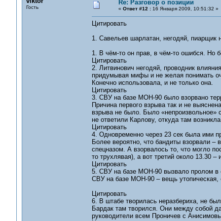
viktor
Re: Разговор о позиции
Гость
«
Ответ #12 :
16 Января 2009, 10:51:32 »
Цитировать
1. Савельев шарлатан, негодяй, пиарщик н
1. В чём-то он прав, в чём-то ошибся. Но 
Цитировать
2. Литвинович негодяй, проводник влияния
придумывая мифы и не желая понимать о
Конечно использовала, и не только она.
Цитировать
3. СВУ на базе МОН-90 было взорвано тер
Причина первого взрыва так и не выяснена
взрыва не было. Было «непроизвольное» с
не ответили Карлову, откуда там возникл
Цитировать
4. Одновременно через 23 сек была ими п
Более вероятно, что бандиты взорвали – в
спецназом. А взорвалось то, что могло по
то трухлявая), а вот третий около 13.30 –
Цитировать
5. СВУ на базе МОН-90 вызвало пролом в 
СВУ на базе МОН-90 – вещь утопическая, е
Цитировать
6. В штабе творилась неразбериха, не бы
Бардак там творился. Они между собой да
руководители всем Проничев с Анисимовы