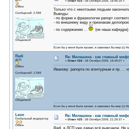
«
Ответ #23 :
08 Октября 2009, 19:46:16 »
Offline
Только что с некотоыми людьми закончили 
Сообщений: 2,568
Выводы:
- по форме и фразеологии рапорт соответ
- по внешнему виду и признакам делопрои
- по содержанию ...
(не наша кафедра)
Общаемся!
Если бы у меня были казаки, я завоевал бы мир (с) Н
Radi
Re: Милашина - как главный мифо
ДСП
«
Ответ #24 :
08 Октября 2009, 19:49:07 »
Offline
Иванову: рапорта по агентурным и пр. ...
Сообщений: 2,568
Общаемся!
Если бы у меня были казаки, я завоевал бы мир (с) Н
Leon
Re: Милашина - как главный мифо
Глобальный модератор
«
Ответ #25 :
08 Октября 2009, 21:28:37 »
Offline
Radi, в ДСП уже давно всё выяснили. Не ч