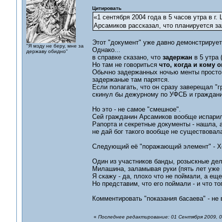
Цитировать
«1 сентября 2004 года в 5 часов утра в 
Арсамиков рассказал, что планируется з
Этот "документ" уже давно демонстрирует
"Я мзду не беру, мне за
Однако...
державу обидно"
в справке сказано, что
задержан
в 5 утра 
Но там не говориться
что, когда и кому 
Обычно задержанных ночью менты просто з
задержаные там парятся.
Если полагать, что он сразу заверещал "
скинул бы дежурному по УФСБ и граждани
Но это - не самое "смешное".
Сей гражданин Арсамиков вообще испарил
Рапорта и секретные документы - нашла, а
не дай бог такого вообще не существовала
Следующий её "поражающий элемент" - Х
Один из участников банды, розыскные дела
Милашина, заламывая руки (пять лет уже н
Я скажу - да, плохо что не поймали, а ещ
Но представим, что его поймали - и что т
Комментировать "показания басаева" - не
«
Последнее редактирование: 01 Сентября 2009, 0