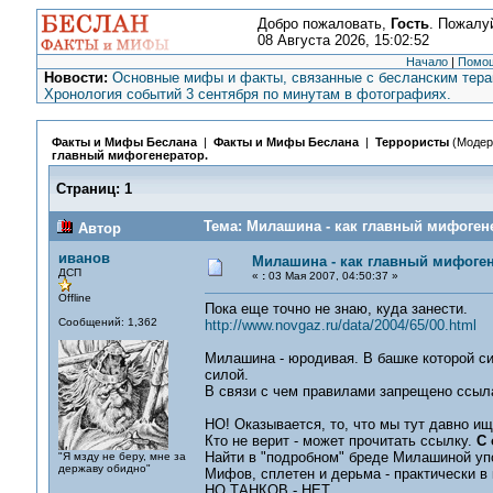
Добро пожаловать,
Гость
. Пожалу
08 Августа 2026, 15:02:52
Начало
|
Помо
Новости:
Основные мифы и факты, связанные с бесланским терак
Хронология событий 3 сентября по минутам в фотографиях.
Факты и Мифы Беслана
|
Факты и Мифы Беслана
|
Террористы
(Модер
главный мифогенератор.
Страниц:
1
Тема: Милашина - как главный мифогене
Автор
иванов
Милашина - как главный мифоген
ДСП
«
:
03 Мая 2007, 04:50:37 »
Offline
Пока еще точно не знаю, куда занести.
Сообщений: 1,362
http://www.novgaz.ru/data/2004/65/00.html
Милашина - юродивая. В башке которой си
силой.
В связи с чем правилами запрещено ссыла
НО! Оказывается, то, что мы тут давно ищ
Кто не верит - может прочитать ссылку.
С 
Найти в "подробном" бреде Милашиной упо
"Я мзду не беру, мне за
державу обидно"
Мифов, сплетен и дерьма - практически в
НО ТАНКОВ - НЕТ......