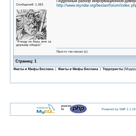
Подробный разбор информационной-дивер
Сообщений: 1,362
http://www.reyndar.org/beslan/forum/index.ph
"Я мзду не беру, мне за
державу обидно"
Просто так сказал (с)
Страниц:
1
Факты и Мифы Беслана
|
Факты и Мифы Беслана
|
Террористы
(Модер
Powered by SMF 1.1.10