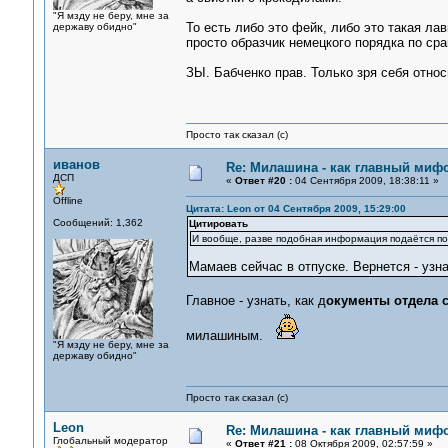
"Я мзду не беру, мне за
То есть либо это фейк, либо это такая ла
державу обидно"
просто образчик немецкого порядка по ср
ЗЫ. Бабченко прав. Только зря себя отно
Просто так сказал (с)
иванов
Re: Милашина - как главный мифо
ДСП
«
Ответ #20 :
04 Сентября 2009, 18:38:11 »
Offline
Цитата: Leon от 04 Сентября 2009, 15:29:00
Сообщений: 1,362
Цитировать
И вообще, разве подобная информация подаётся п
Мамаев сейчас в отпуске. Вернется - узн
Главное - узнать, как д
окументы отдела 
милашиным.
"Я мзду не беру, мне за
державу обидно"
Просто так сказал (с)
Leon
Re: Милашина - как главный мифо
Глобальный модератор
«
Ответ #21 :
08 Октября 2009, 02:57:59 »