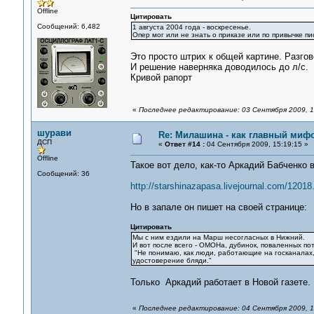
Offline
Цитировать
Сообщений: 6,482
1 августа 2004 года - воскресенье.
Опер мог или не знать о приказе или по привычке пи
Это просто штрих к общей картине. Разго
И решение наверняка доводилось до л/c.
Кривой рапорт
«
Последнее редактирование: 03 Сентября 2009, 1
шурави
Re: Милашина - как главный мифо
ДСП
«
Ответ #14 :
04 Сентября 2009, 15:19:15 »
Offline
Такое вот дело, как-то Аркадий Бабченко 
Сообщений: 36
http://starshinazapasa.livejournal.com/12018
Но в запале он пишет на своей странице:
Цитировать
Мы с ним ездили на Марш несогласных в Нижний.
И вот после всего - ОМОНа, дубинок, поваленных по
"Не понимаю, как люди, работающие на госканалах, 
удостоверение бляди."
Только Аркадий работает в Новой газете.
«
Последнее редактирование: 04 Сентября 2009, 1