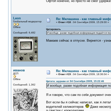
Офтоп конечно, но просто не смог удержа
Leon
Re: Милашина - как главный мифо
Глобальный модератор
«
Ответ #18 :
04 Сентября 2009, 15:29:00 »
Offline
Цитировать
Сообщений: 6,482
И вообще, разве подобная информация подаётся по
Мамаев сейчас в отпуске. Вернется - узн
иванов
Re: Милашина - как главный мифо
ДСП
«
Ответ #19 :
04 Сентября 2009, 18:36:04 »
Offline
Цитата: шурави от 04 Сентября 2009, 15:22:46
Сообщений: 1,362
И вообще, разве подобная информация п
Я и говорю, что сам по себе документ оч
Вот если бы я сейчас написал, как я лета
водителей хеликоптеров
Даже несмотря
а свистки с крокодилами.