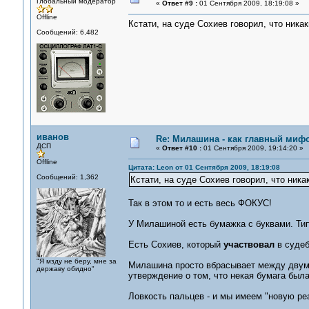
Глобальный модератор
«
Ответ #9 :
01 Сентября 2009, 18:19:08 »
Offline
Кстати, на суде Сохиев говорил, что ника
Сообщений: 6,482
иванов
Re: Милашина - как главный мифо
ДСП
«
Ответ #10 :
01 Сентября 2009, 19:14:20 »
Offline
Цитата: Leon от 01 Сентября 2009, 18:19:08
Сообщений: 1,362
Кстати, на суде Сохиев говорил, что ника
Так в этом то и есть весь ФОКУС!
У Милашиной есть бумажка с буквами. Типа
Есть Сохиев, который
участвовал
в судеб
"Я мзду не беру, мне за
Милашина просто вбрасывает между двум
державу обидно"
утверждение о том, что некая бумага был
Ловкость пальцев - и мы имеем "новую ре