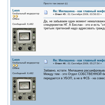
Просто так сказал (с)
Leon
Re: Милашина - как главный мифо
Глобальный модератор
«
Ответ #5 :
01 Сентября 2009, 03:56:03 »
Offline
Да, не забываем один момент немаловажны
Сообщений: 6,482
спецпроектов НГ. А Беслан - это и есть "с
третьих претензий надо адресовать гражд
Leon
Re: Милашина - как главный мифо
Глобальный модератор
«
Ответ #6 :
01 Сентября 2009, 05:27:54 »
Offline
Забавно, кстати. Милашина расшифровыва
Сообщений: 6,482
Между тем - это Отдел СОБСТВЕННОЙ без
передается в УБОП, а не в ФСБ - на сове