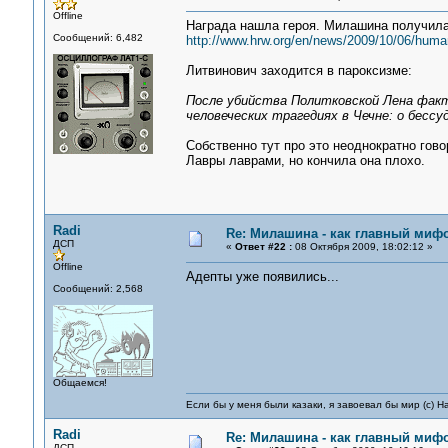
Offline
Награда нашла героя. Милашина получила
Сообщений: 6,482
http://www.hrw.org/en/news/2009/10/06/human-
Литвинович заходится в пароксизме:
После убийства Политковской Лена факт
человеческих трагедиях в Чечне: о бессу
Собственно тут про это неоднократно гов
Лавры лаврами, но кончила она плохо.
Radi
Re: Милашина - как главный мифо
ДСП
«
Ответ #22 :
08 Октября 2009, 18:02:12 »
Offline
Адепты уже появились...
Сообщений: 2,568
Общаемся!
Если бы у меня были казаки, я завоевал бы мир (с) Н
Radi
Re: Милашина - как главный мифо
ДСП