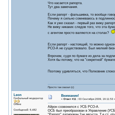
Что касается рапорта.
Тут два замечания.
Если рапорт - фальшивка, то вообще говор
Почему я сильно сомневаюсь в подлиннос
Как я уже сказал - первый раз вижу рапо
Не вижу никаких следов того, что эта бу
с агентом просто валяются на столах?
Если рапорт - настоящий, то можно однозн
РСО-А не существовало. Был мелкий бизне
Впрочем, судя по бумаге из дела за подпи
Хотя бы потому, что на "секретной" бумаг
Поэтому удивляться, что Полковник спокой
Просто так сказал (с)
Leon
Внимание!
Глобальный модератор
«
Ответ #11 :
03 Сентября 2009, 16:11:53 
Offline
Айрон созвонился с УСБ РСО-А.
Сообщений: 6,482
ОСБ был преобразован в Управление (УСБ) 
"Рапорт" датирован 2-м августа. Т.е ст. о