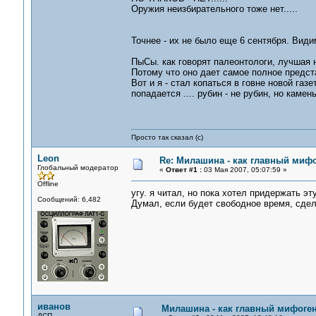
Оружия неизбирательного тоже нет.....
Точнее - их не было еще 6 сентября. Вид
ПыСы. как говорят палеонтологи, лучшая н
Потому что оно дает самое полное предст
Вот и я - стал копаться в говне новой газ
попадается .... рубин - не рубин, но каме
Просто так сказал (с)
Leon
Re: Милашина - как главный мифо
Глобальный модератор
«
Ответ #1 :
03 Мая 2007, 05:07:59 »
Offline
угу. я читал, но пока хотел придержать эт
Сообщений: 6,482
Думал, если будет свободное время, сде
иванов
Милашина - как главный мифоген
ДСП