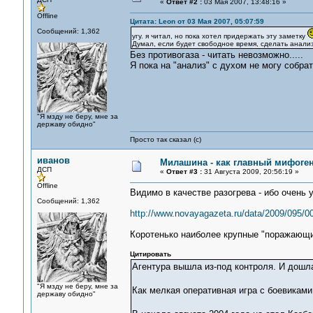
«
Ответ #2 :
03 Мая 2007, 13:48:16 »
Offline
Цитата: Leon от 03 Мая 2007, 05:07:59
Сообщений: 1,362
угу. я читал, но пока хотел придержать эту заметку
Думал, если будет свободное время, сделать анали
Без противогаза - читать невозможно.....
Я пока на "анализ" с духом не могу собра
"Я мзду не беру, мне за
державу обидно"
Просто так сказал (с)
иванов
Милашина - как главный мифоген
ДСП
«
Ответ #3 :
31 Августа 2009, 20:56:19 »
Offline
Видимо в качестве разогрева - ибо очень 
Сообщений: 1,362
http://www.novayagazeta.ru/data/2009/095/00
Коротенько наиболее крупные "поражающ
Цитировать
Агентура вышла из-под контроля. И дошл
"Я мзду не беру, мне за
Как мелкая оперативная игра с боевикам
державу обидно"