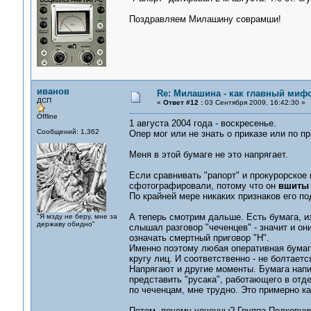
Поздравляем Милашину соврамши!
иванов
Re: Милашина - как главный мифо
ДСП
«
Ответ #12 :
03 Сентября 2009, 16:42:30 »
Offline
1 августа 2004 года - воскресенье.
Сообщений: 1,362
Опер мог или не знать о приказе или по пр
Меня в этой бумаге не это напрягает.
Если сравнивать "рапорт" и прокурорское 
сфотографировали, потому что он
вшиты
По крайней мере никаких признаков его по
А теперь смотрим дальше. Есть бумага, и
"Я мзду не беру, мне за
державу обидно"
слышал разговор "чеченцев" - значит и они
означать смертный приговор "Н".
Именно поэтому любая оперативная бумага
кругу лиц. И соответственно - не болтаетс
Напрягают и другие моменты. Бумага напис
представить "русака", работающего в отд
по чеченцам, мне трудно. Это примерно как
Потом, почему чеченцы? Группа Полковни