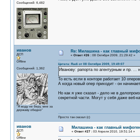
Сообщений: 6,482
иванов
Re: Милашина - как главный мифо
ДСП
«
Ответ #26 :
08 Октября 2009, 21:29:42 »
Offline
Цитата: Radi от 08 Октября 2009, 19:49:07
Сообщений: 1,362
Иванову: рапорта по агентурным и пр. ..
То есть если в конторе работает 10 оперов
А когда новый опер приходит - он начина
Но как я уже сказал - дело не в делопрои
секретной части. Могут у себя даже веб-к
"Я мзду не беру, мне за
державу обидно"
Просто так сказал (с)
иванов
Милашина - как главный мифоген
ДСП
«
Ответ #27 :
03 Апреля 2010, 19:51:14 »
Offline