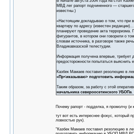
В начале августа 2004 года на стол Казб
МВД лег рапорт подчиненного — старшего
известны.)
«Настоящим докладываю о том, что при 
квартиру по адресу (известен редакции)…
планируют проведение акта терроризма. 
фигурантов, в котором они говорили о том
словам источника, в разговоре также речь
Владикавказской телестудии.
Информация получена впервые, требует 
предосторожности попытаться выяснить е
Казбек Мамаев поставил резолюцию в ле
«Пр<иказываю> подготовить информа
Таким образом, за работу с этой операти
начальника североосетинского УБОПа
.
Почему рапорт - подделка, я промолчу (и к
тут вот есть интереснее фокус, который 
ловкостью рук).
"Казбек Мамаев поставил резолюцию в ле
подготовить информацию в УБОП МВД РС