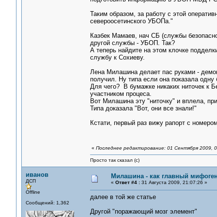
Таким образом, за работу с этой оператив
североосетинского УБОПа."
Казбек Мамаев, нач СБ (службы безопасно
другой службы - УБОП. Так?
А теперь найдите на этом клочке подделки
службу к Сохиеву.
Лена Милашина делает пас руками - демон
получил. Ну типа если она показала одну
Для чего? В бумажке никаких ниточек к Б
участником процеса.
Вот Милашина эту "ниточку" и вплела, при
Типа доказала "Вот, они все знали!"
Кстати, первый раз вижу рапорт с номером,
«
Последнее редактирование: 01 Сентября 2009, 0
Просто так сказал (с)
иванов
Милашина - как главный мифоген
ДСП
«
Ответ #4 :
31 Августа 2009, 21:07:26 »
Offline
далее в той же статье
Сообщений: 1,362
Другой "поражающий мозг элемент"