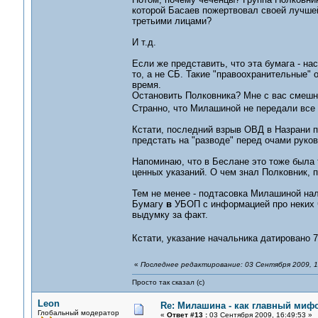
которой Басаев пожертвовал своей лучшей
третьими лицами?
И т.д.
Если же представить, что эта бумага - нас
то, а не СБ. Такие "правоохранительные"
время.
Остановить Полковника? Мне с вас смешно
Странно, что Милашиной не передали все
Кстати, последний взрыв ОВД в Назрани п
предстать на "разводе" перед очами руко
Напоминаю, что в Беслане это тоже была т
ценных указаний. О чем знал Полковник, 
Тем не менее - подтасовка Милашиной нал
Бумагу
в
УБОП с информацией про неких ч
выдумку за факт.
Кстати, указание начальника датировано 7
«
Последнее редактирование: 03 Сентября 2009, 1
Просто так сказал (с)
Leon
Re: Милашина - как главный мифо
Глобальный модератор
«
Ответ #13 :
03 Сентября 2009, 16:49:53 »