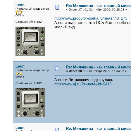
Leon
Re: Милашина - как главный мифо
Глобальный модератор
«
Ответ #7 :
01 Сентября 2009, 05:28:58 »
Offline
http://www.procuror-osetia.ru/news/?id=173
Сообщений: 6,482
А если выяснится, что ОСБ был преобразо
кислый вид.
Leon
Re: Милашина - как главный мифо
Глобальный модератор
«
Ответ #8 :
01 Сентября 2009, 15:34:25 »
Offline
А вот и Литвинович подтянулась:
Сообщений: 6,482
http://www.ej.ru/?a=note&id=9413
Leon
Re: Милашина - как главный мифо