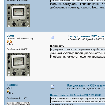
Да, а если бы ГАЗ застукали по дороге, на фе
Если бы застукали - конечно конец. Ч
добирались почти до самого Беслана.
Leon
Как доставили СВУ в ш
Глобальный модератор
«
Ответ #9 :
06 Декабря 2007, 0
Offline
Цитировать
Сообщений: 6,482
я уверенно говорю, что взрывные устройства 
Дай нам чуточку твоей уверенности -
И объясни, какое отношение тренажер
иванов
Как доставили СВУ в шк
ДСП
«
Ответ #10 :
06 Декабря 2007, 0
Offline
Цитата: Irinka от 05 Декабря 2007, 22:49:30
Сообщений: 1,362
Я ознакомилась о мифах про спрятанное оружи
противоположная сторона к главному входу в ш
Откуда я знаю?