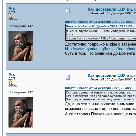
Ars
Как доставили СВУ в ш
ДСП
«
Ответ #4 :
05 Декабря 2007, 1
Offline
Цитата: иванов от 04 Декабря 2007, 23:45:28
Сообщений: 442
Цитата: Irinka от 04 Декабря 2007, 23:16:05
У меня "глупая мысль": Часть ублюдков, которы
окон...
А если бы их застукали? Всей операции - коне
Достаточно подробно мифы о заранее
http://www.reyndar.org/beslan/forum/ind
Суть в том, что боевикам до момента 
Ars
Как доставили СВУ в ш
ДСП
«
Ответ #5 :
05 Декабря 2007, 1
Offline
Цитата: иванов от 04 Декабря 2007, 23:45:28
Сообщений: 442
Основное дело по теракту - в производстве.
Точно известно, что Нурпаше Кулаеву не предъя
Поэтому я сомневаюсь, что и другие стволы "со
Да, а на это я и не обратил внимание
пожизненно засадили, но все равно ка
А со стволом Полковника вообще интер