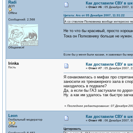
Radi
Как доставили СВУ в ш
ДСП
«
Ответ #6 :
05 Декабря 2007, 1
Offline
Цитата: Ars от 05 Декабря 2007, 11:31:22
Сообщений: 2,568
А со стволом Полковника вообще интересно пол
Не то что бы красивый, просто хороши
Тока он Полковнику больше не нужен.
Общаемся!
Если бы у меня были казаки, я завоевал бы мир
Irinka
Как доставили СВУ в ш
Гость
«
Ответ #7 :
05 Декабря 2007, 2
Я ознакомилась о мифах про спрятанн
заносили из тренажерного зала в спор
находилось в подвале?
Да, а если бы ГАЗ застукали по доро
Ну. а как им удалось так быстро загн
«
Последнее редактирование: 07 Декабря 200
Leon
Как доставили СВУ в ш
Глобальный модератор
«
Ответ #8 :
06 Декабря 2007, 0
Offline
Цитировать
Сообщений: 6,482