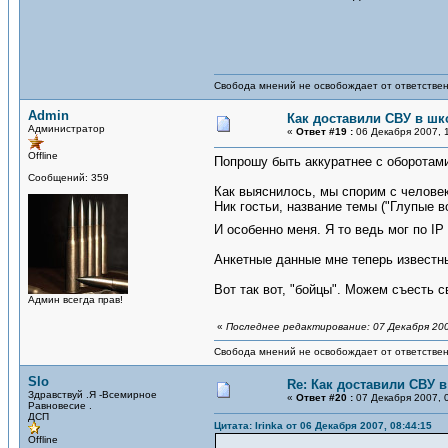
Свобода мнений не освобождает от ответствен
Admin
Как доставили СВУ в шк
Администратор
«
Ответ #19 :
06 Декабря 2007, 1
Offline
Попрошу быть аккуратнее с оборотами
Сообщений: 359
Как выяснилось, мы спорим с человек
Ник гостьи, название темы ("Глупые 
И особенно меня. Я то ведь мог по IP
Анкетные данные мне теперь известны,
Вот так вот, "бойцы". Можем съесть 
Админ всегда прав!
«
Последнее редактирование: 07 Декабря 200
Свобода мнений не освобождает от ответствен
Slo
Re: Как доставили СВУ 
Здравствуй .Я -Всемирное
«
Ответ #20 :
07 Декабря 2007, 0
Равновесие .
ДСП
Цитата: Irinka от 06 Декабря 2007, 08:44:15
Offline