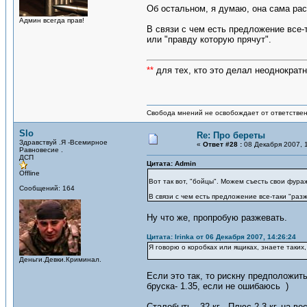
Об остальном, я думаю, она сама рас
Админ всегда прав!
В связи с чем есть предложение все-
или "правду которую прячут".
**
для тех, кто это делал неоднократн
Свобода мнений не освобождает от ответствен
Slo
Re: Про береты
Здравствуй .Я -Всемирное
«
Ответ #28 :
08 Декабря 2007, 1
Равновесие .
ДСП
Цитата: Admin
Offline
Вот так вот, "бойцы". Можем съесть свои фура
Сообщений: 164
В связи с чем есть предложение все-таки "раз
Ну что же, пропробую разжевать.
Цитата: Irinka от 06 Декабря 2007, 14:26:24
Я говорю о коробках или ящиках, знаете таких
Деньги.Девки.Криминал.
Если это так, то рискну предположить
бруска- 1.35, если не ошибаюсь )
Сталобыть - 32 кг . Плюс 2-3 кг, на 