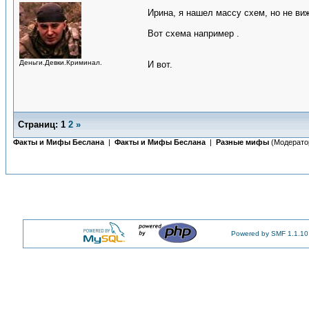
Ирина, я нашел массу схем, но не виж
Вот схема например .
Деньги.Девки.Криминал.
И вот.
Страниц:
1
2
»
Факты и Мифы Беслана
|
Факты и Мифы Беслана
|
Разные мифы
(Модерато
Powered by SMF 1.1.10