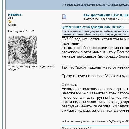
«
Последнее редактирование: 07 Декабря 200
иванов
Как доставили СВУ в ш
ДСП
«
Ответ #3 :
05 Декабря 2007, 0
Offline
Цитата: Irinka от 05 Декабря 2007, 00:15:13
Сообщений: 1,362
Ну, я допускаю, что уверенно сейчас никто не 
логике их легче было выносить из подвала, че
ГАЗ-66 задним бортом стоял точно у г
пары минут.
Потом спокойно пронесли прямо по ко
атаковали в этот момент - то у Полк
меньше заложников (но гораздо боль
"Я мзду не беру, мне за державу
Так что "вокруг школы" - это от незн
обидно"
Сразу отвечу на вопрос "А как им уда
Отвечаю.
Никогда не приходилось наблюдать, к
Заложники были зажаты с трех сторон
Но основная часть группы Полковника
потом видели заложники, как подходя
разгрузке бежать 20 секунд. Из залож
сжимать кольцо, загоняя тех заложни
«
Последнее редактирование: 05 Декабря 200
Просто так сказал (с)