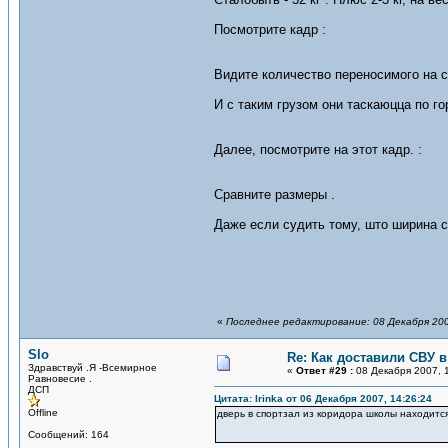
Посмотрите кадр :
Видите количество переносимого на с
И с таким грузом они таскаюцца по го
Далее, посмотрите на этот кадр. :
Сравните размеры .
Даже если судить тому, што ширина 
«
Последнее редактирование: 08 Декабря 2007
Slo
Re: Как доставили СВУ 
Здравствуй .Я -Всемирное
«
Ответ #29 :
08 Декабря 2007, 1
Равновесие .
ДСП
Цитата: Irinka от 06 Декабря 2007, 14:26:24
Offline
дверь в спортзал из коридора школы находитс
Сообщений: 164