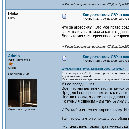
«
Последнее редактирование: 07 Декабря 200
Irinka
Как доставили СВУ в шк
Гость
«
Ответ #17 :
06 Декабря 2007, 1
Что за агрессия?! Это мое право созд
вы хотели узнать мои анкетные данны
Все, что меня интересовало, я спроси
«
Последнее редактирование: 07 Декабря 200
Admin
Как доставили СВУ в шк
Администратор
«
Ответ #18 :
06 Декабря 2007, 1
Offline
Цитата: Irinka от 06 Декабря 2007, 16:20:14
Что за агрессия?! Это мое право создавать и 
Сообщений: 359
спросили бы у меня!
Все, что меня интересовало, я спросила! Но ви
У нас правды - нет.
Все, что мы делаем - это пытаемся от
Вряд ли Leon проявлял хоть какую-то
Честно говоря, я даже не предполага
Поэтому я спросил - Вы там были? И 
Админ всегда прав!
И "мыло" и интернет-адрес я вижу. И
Так что если что-то показалось обидн
PS. Указывать "мыло" для гостей - не