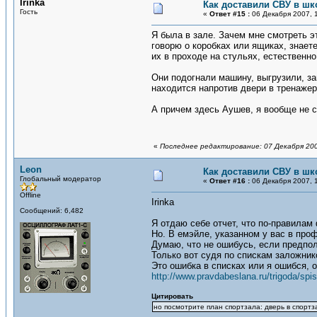
Irinka
Как доставили СВУ в шк
Гость
«
Ответ #15 :
06 Декабря 2007, 1
Я была в зале. Зачем мне смотреть э
говорю о коробках или ящиках, знаете
их в проходе на стульях, естественно
Они подогнали машину, выгрузили, за
находится напротив двери в тренажер
А причем здесь Аушев, я вообще не с
«
Последнее редактирование: 07 Декабря 200
Leon
Как доставили СВУ в шк
Глобальный модератор
«
Ответ #16 :
06 Декабря 2007, 1
Offline
Irinka
Сообщений: 6,482
Я отдаю себе отчет, что по-правилам 
Но. В емэйле, указанном у вас в пр
Думаю, что не ошибусь, если предпо
Только вот судя по спискам заложни
Это ошибка в списках или я ошибся, 
http://www.pravdabeslana.ru/trigoda/spi
Цитировать
но посмотрите план спортзала: дверь в спорт