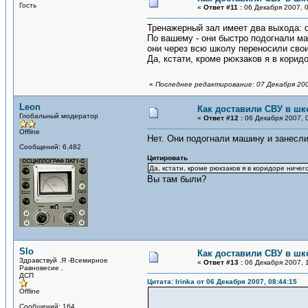
Гость
«
Ответ #11 :
06 Декабря 2007, 0
Тренажерный зал имеет два выхода: од
По вашему - они быстро подогнали ма
они через всю школу переносили свои
Да, кстати, кроме рюкзаков я в корид
«
Последнее редактирование: 07 Декабря 200
Leon
Как доставили СВУ в шк
Глобальный модератор
«
Ответ #12 :
06 Декабря 2007, 0
Offline
Нет. Они подогнали машину и занесли
Сообщений: 6,482
Цитировать
Да, кстати, кроме рюкзаков я в коридоре ничег
Вы там были?
Slo
Как доставили СВУ в шк
Здравствуй .Я -Всемирное
«
Ответ #13 :
06 Декабря 2007, 1
Равновесие .
ДСП
Цитата: Irinka от 06 Декабря 2007, 08:44:15
Offline
Сообщений: 164