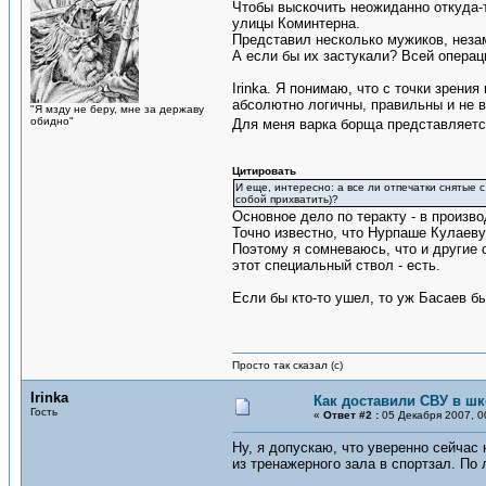
Чтобы выскочить неожиданно откуда-т
улицы Коминтерна.
Представил несколько мужиков, неза
А если бы их застукали? Всей операци
Irinka. Я понимаю, что с точки зрен
абсолютно логичны, правильны и не в
"Я мзду не беру, мне за державу
обидно"
Для меня варка борща представляетс
Цитировать
И еще, интересно: а все ли отпечатки снятые 
собой прихватить)?
Основное дело по теракту - в произво
Точно известно, что Нурпаше Кулаеву 
Поэтому я сомневаюсь, что и другие 
этот специальный ствол - есть.
Если бы кто-то ушел, то уж Басаев бы
Просто так сказал (с)
Irinka
Как доставили СВУ в ш
Гость
«
Ответ #2 :
05 Декабря 2007, 0
Ну, я допускаю, что уверенно сейчас 
из тренажерного зала в спортзал. По 