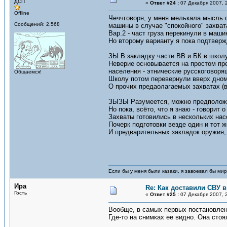
ДСП
«
Ответ #24 :
07 Декабря 2007, 2
Offline
Чеччговоря, у меня мелькала мысль о
Сообщений: 2,568
машины в случае "спокойного" захват
Вар.2 - част груза перекинули в маши
Но второму варианту я пока подтверж
ЗЫ В закладку части ВВ и БК в школу
Неверие основывается на простом пр
населения - этнические русскоговорящ
Общаемся!
Школу потом перевернули вверх дном
О прочих предаолагаемых захватах (в 
ЗЫЗЫ Разумеется, можно предположит
Но пока, всёто, что я знаю - говорит 
Захваты готовились в нескольких нас
Почерк подготовки везде один и тот ж
И предварительных закладок оружия, 
Если бы у меня были казаки, я завоевал бы мир
Ира
Re: Как доставили СВУ 
Гость
«
Ответ #25 :
07 Декабря 2007, 2
Вообще, в самых первых постановлени
Где-то на снимках ее видно. Она стоя