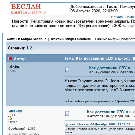
Добро пожаловать,
Гость
. Пожалу
08 Августа 2026, 22:03:00
Начало
|
Помо
Новости:
Регистрация новых пользователей временно закрыта. По
мысли и пр. можно также оставить (без регистрации) в ЖЖ
ivanov
Факты и Мифы Беслана
|
Факты и Мифы Беслана
|
Разные мифы
(Модерат
Страниц:
1
2
»
Тема: Как доставили СВУ в школу (
Автор
Irinka
Как доставили СВУ в 
Гость
«
:
04 Декабря 2007, 23:16:05 
У меня "глупая мысль": Часть ублюдко
подвал - далеко от посторонних глаз,
Может все-таки кто-то ушел? А может 
«
Последнее редактирование: 07 Декабря 200
иванов
Как доставили СВУ в ш
ДСП
«
Ответ #1 :
04 Декабря 2007, 2
Offline
Цитата: Irinka от 04 Декабря 2007, 23:16:05
Сообщений: 1,362
У меня "глупая мысль": Часть ублюдков, которы
окон...