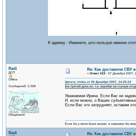
К админу : Извините, што пользую именно этот
Radi
Re: Как доставили СВУ 
ДСП
«
Ответ #23 :
07 Декабря 2007, 2
Offline
Цитата: Irinka от 06 Декабря 2007, 14:26:24
Сообщений: 2,568
на третий день их, т.е. коробки на стульях от
Уважаемая Ирина. Если Вас не задева
И, если можно, о Ваших субъективных 
Если Вас это затрудняет, оставим это
Общаемся!
Если бы у меня были казаки, я завоевал бы мир
Radi
Re: Как доставили СВУ 