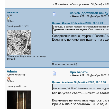
«
Последнее редактирование: 08 Декабря 200
иванов
на чем доставили банду
ДСП
«
Ответ #26 :
08 Декабря 2007, 0
Offline
Цитата: Ира от 07 Декабря 2007, 23:12:50
Сообщений: 1,362
Вообще, в самых первых постановлениях прокур
Где-то на снимках ее видно
. Она стояла у гла
Совершенно верно, фургон "Газель" б
Если мне не изменяет память, на суде
"Я мзду не беру, мне за державу
обидно"
Просто так сказал (с)
Admin
Про береты
Администратор
«
Ответ #27 :
08 Декабря 2007, 0
Offline
Цитата: Admin от 06 Декабря 2007, 18:18:08
Сообщений: 359
Вот так вот, "бойцы". Можем съесть свои фура
Кто не успел съесть - может не глот
Возникшее непонимание удалось разъ
Ирина была в заложниках. И не одна. 