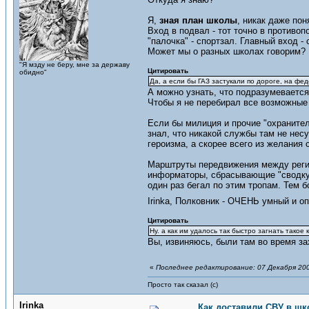
Я,
зная план школы
, никак даже пон
Вход в подвал - тот точно в противо
"палочка" - спортзал. Главный вход - 
Может мы о разных школах говорим?
"Я мзду не беру, мне за державу
Цитировать
обидно"
Да, а если бы ГАЗ застукали по дороге, на фе
А можно узнать, что подразумеваетс
Чтобы я не перебирал все возможные
Если бы милиция и прочие "охранител
знал, что никакой службы там не нес
героизма, а скорее всего из желания 
Марштруты передвижения между регион
информаторы, сбрасывающие "сводку п
один раз бегал по этим тропам. Тем б
Irinka, Полковник - ОЧЕНЬ умный и 
Цитировать
Ну. а как им удалось так быстро загнать такое
Вы, извиняюсь, были там во время за
«
Последнее редактирование: 07 Декабря 200
Просто так сказал (с)
Irinka
Как доставили СВУ в шк