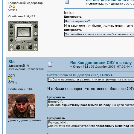
Глобальный модератор
«
Ответ #21 :
07 Декабря 2007, 0
Offline
Irinka
Сообщений: 6,482
Цитировать
Что за агрессия?
И в мыслях не было, очень жаль, что 
Цитировать
Это ошибка в списках или я ошибся, относите
Slo
Re: Как доставили СВУ в школу
Здравствуй .Я
«
Ответ #22 :
07 Декабря 2007, 07:26:44 »
-Всемирное Равновесие
.
Цитата: Irinka от 06 Декабря 2007, 14:26:24
ДСП
Их было несколько, и разместили их в проходе на стульях,
Offline
Я с Вами не спорю. Естественно, большие СВУ
Сообщений: 164
Цитировать
Боков С.Р. :
Сначала
взрывчатку расстелили на полу
, но дети посто
Цитировать
Деньги.Девки.Криминал.
Гуриева Н.И. :
Два из этих взрывных устройств
простояли у меня под но