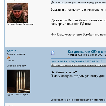
Да, кстати, кроме рюкзаков я в коридоре ничег
Барышня , посмотрите внимательно на
Даже если Вы там были, и гуляя по к
размерами обычной РД-шки .
Деньги.Девки.Криминал.
Или Вы думаете, што бомба - это нечт
Admin
Как доставили СВУ в шк
Администратор
«
Ответ #14 :
06 Декабря 2007, 1
Offline
Цитата: Irinka от 06 Декабря 2007, 08:44:15
Да, кстати, кроме рюкзаков я в коридоре ничег
Сообщений: 359
Вы были в зале?
Я могу создать отдельную ветку для 
Админ всегда прав!
Свобода мнений не освобождает от ответствен