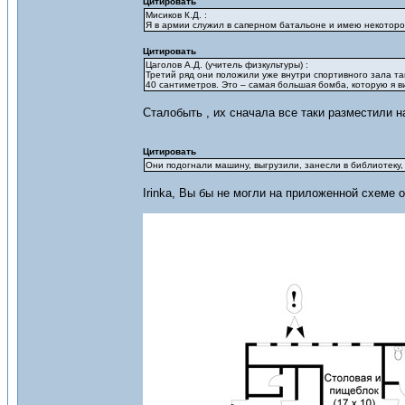
Цитировать
Мисиков К.Д. :
Я в армии служил в саперном батальоне и имею некотор
Цитировать
Цаголов А.Д. (учитель физкультуры) :
Третий ряд они положили уже внутри спортивного зала та
40 сантиметров. Это – самая большая бомба, которую я в
Сталобыть , их сначала все таки разместили на
Цитировать
Они подогнали машину, выгрузили, занесли в библиотеку,
Irinka, Вы бы не могли на приложенной схеме 