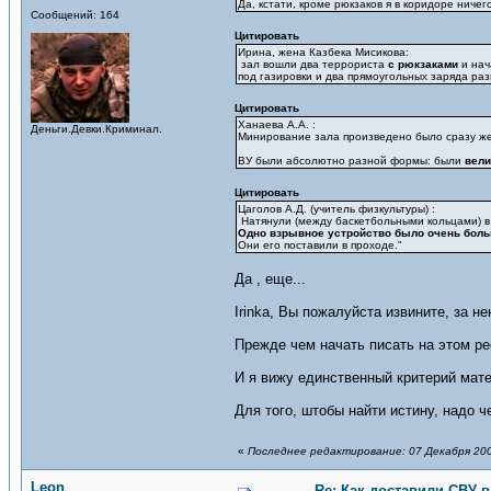
Да, кстати, кроме рюкзаков я в коридоре ничег
Сообщений: 164
Цитировать
Ирина, жена Казбека Мисикова:
зал вошли два террориста
с рюкзаками
и нач
под газировки и два прямоугольных заряда р
Цитировать
Ханаева А.А. :
Деньги.Девки.Криминал.
Минирование зала произведено было сразу же,
ВУ были абсолютно разной формы: были
вели
Цитировать
Цаголов А.Д. (учитель физкультуры) :
Натянули (между баскетбольными кольцами) в д
Одно взрывное устройство было очень больш
Они его поставили в проходе."
Да , еще...
Irinka, Вы пожалуйста извините, за н
Прежде чем начать писать на этом рес
И я вижу единственный критерий мат
Для того, штобы найти истину, надо 
«
Последнее редактирование: 07 Декабря 2007
Leon
Re: Как доставили СВУ 