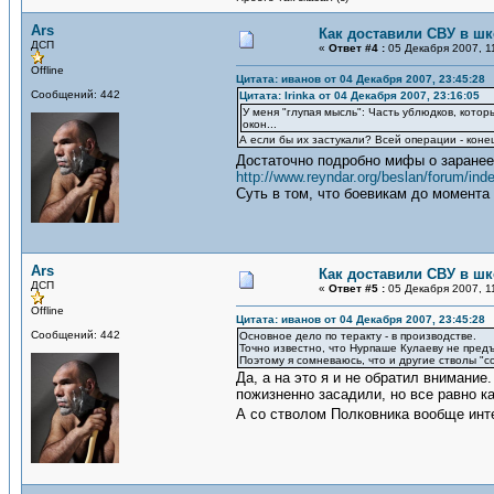
Ars
Как доставили СВУ в ш
ДСП
«
Ответ #4 :
05 Декабря 2007, 1
Offline
Цитата: иванов от 04 Декабря 2007, 23:45:28
Сообщений: 442
Цитата: Irinka от 04 Декабря 2007, 23:16:05
У меня "глупая мысль": Часть ублюдков, которы
окон...
А если бы их застукали? Всей операции - коне
Достаточно подробно мифы о заранее
http://www.reyndar.org/beslan/forum/ind
Суть в том, что боевикам до момента 
Ars
Как доставили СВУ в ш
ДСП
«
Ответ #5 :
05 Декабря 2007, 1
Offline
Цитата: иванов от 04 Декабря 2007, 23:45:28
Сообщений: 442
Основное дело по теракту - в производстве.
Точно известно, что Нурпаше Кулаеву не предъя
Поэтому я сомневаюсь, что и другие стволы "со
Да, а на это я и не обратил внимание
пожизненно засадили, но все равно ка
А со стволом Полковника вообще интер