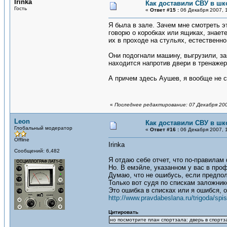
Irinka
Как доставили СВУ в шк
Гость
«
Ответ #15 :
06 Декабря 2007, 1
Я была в зале. Зачем мне смотреть э
говорю о коробках или ящиках, знаете
их в проходе на стульях, естественно
Они подогнали машину, выгрузили, за
находится напротив двери в тренажер
А причем здесь Аушев, я вообще не с
«
Последнее редактирование: 07 Декабря 200
Leon
Как доставили СВУ в шк
Глобальный модератор
«
Ответ #16 :
06 Декабря 2007, 1
Offline
Irinka
Сообщений: 6,482
Я отдаю себе отчет, что по-правилам 
Но. В емэйле, указанном у вас в пр
Думаю, что не ошибусь, если предпо
Только вот судя по спискам заложни
Это ошибка в списках или я ошибся, 
http://www.pravdabeslana.ru/trigoda/spi
Цитировать
но посмотрите план спортзала: дверь в спорт