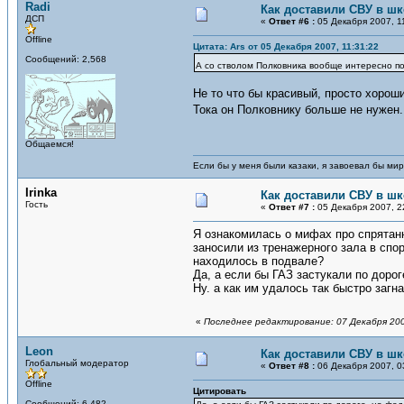
Radi
Как доставили СВУ в ш
ДСП
«
Ответ #6 :
05 Декабря 2007, 1
Offline
Цитата: Ars от 05 Декабря 2007, 11:31:22
Сообщений: 2,568
А со стволом Полковника вообще интересно пол
Не то что бы красивый, просто хороши
Тока он Полковнику больше не нужен.
Общаемся!
Если бы у меня были казаки, я завоевал бы мир
Irinka
Как доставили СВУ в ш
Гость
«
Ответ #7 :
05 Декабря 2007, 2
Я ознакомилась о мифах про спрятанн
заносили из тренажерного зала в спор
находилось в подвале?
Да, а если бы ГАЗ застукали по доро
Ну. а как им удалось так быстро загн
«
Последнее редактирование: 07 Декабря 200
Leon
Как доставили СВУ в ш
Глобальный модератор
«
Ответ #8 :
06 Декабря 2007, 0
Offline
Цитировать
Сообщений: 6,482