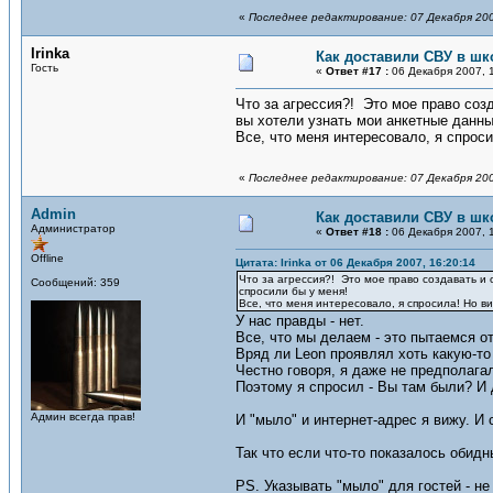
«
Последнее редактирование: 07 Декабря 200
Irinka
Как доставили СВУ в шк
Гость
«
Ответ #17 :
06 Декабря 2007, 1
Что за агрессия?! Это мое право созд
вы хотели узнать мои анкетные данны
Все, что меня интересовало, я спроси
«
Последнее редактирование: 07 Декабря 200
Admin
Как доставили СВУ в шк
Администратор
«
Ответ #18 :
06 Декабря 2007, 1
Offline
Цитата: Irinka от 06 Декабря 2007, 16:20:14
Что за агрессия?! Это мое право создавать и 
Сообщений: 359
спросили бы у меня!
Все, что меня интересовало, я спросила! Но ви
У нас правды - нет.
Все, что мы делаем - это пытаемся от
Вряд ли Leon проявлял хоть какую-то
Честно говоря, я даже не предполага
Поэтому я спросил - Вы там были? И 
Админ всегда прав!
И "мыло" и интернет-адрес я вижу. И
Так что если что-то показалось обидн
PS. Указывать "мыло" для гостей - не