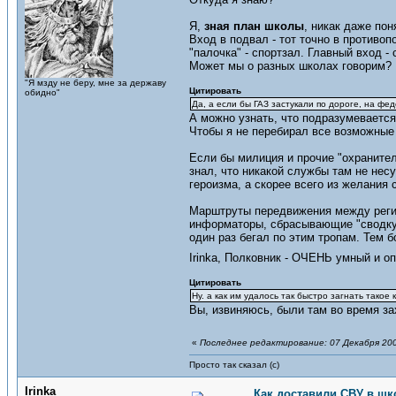
Я,
зная план школы
, никак даже пон
Вход в подвал - тот точно в противо
"палочка" - спортзал. Главный вход - 
Может мы о разных школах говорим?
"Я мзду не беру, мне за державу
Цитировать
обидно"
Да, а если бы ГАЗ застукали по дороге, на фе
А можно узнать, что подразумеваетс
Чтобы я не перебирал все возможные
Если бы милиция и прочие "охранител
знал, что никакой службы там не нес
героизма, а скорее всего из желания 
Марштруты передвижения между регион
информаторы, сбрасывающие "сводку п
один раз бегал по этим тропам. Тем б
Irinka, Полковник - ОЧЕНЬ умный и 
Цитировать
Ну. а как им удалось так быстро загнать такое
Вы, извиняюсь, были там во время за
«
Последнее редактирование: 07 Декабря 200
Просто так сказал (с)
Irinka
Как доставили СВУ в шк