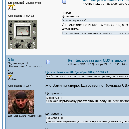
Глобальный модератор
«
Ответ #21 :
07 Декабря 2007, 0
Offline
Irinka
Сообщений: 6,482
Цитировать
Что за агрессия?
И в мыслях не было, очень жаль, что 
Цитировать
Это ошибка в списках или я ошибся, относите
Slo
Re: Как доставили СВУ в школу
Здравствуй .Я
«
Ответ #22 :
07 Декабря 2007, 07:26:44 »
-Всемирное Равновесие
.
Цитата: Irinka от 06 Декабря 2007, 14:26:24
ДСП
Их было несколько, и разместили их в проходе на стульях,
Offline
Я с Вами не спорю. Естественно, большие СВУ
Сообщений: 164
Цитировать
Боков С.Р. :
Сначала
взрывчатку расстелили на полу
, но дети посто
Цитировать
Деньги.Девки.Криминал.
Гуриева Н.И. :
Два из этих взрывных устройств
простояли у меня под но