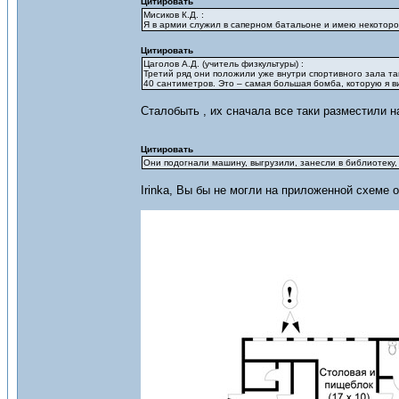
Цитировать
Мисиков К.Д. :
Я в армии служил в саперном батальоне и имею некотор
Цитировать
Цаголов А.Д. (учитель физкультуры) :
Третий ряд они положили уже внутри спортивного зала та
40 сантиметров. Это – самая большая бомба, которую я в
Сталобыть , их сначала все таки разместили на
Цитировать
Они подогнали машину, выгрузили, занесли в библиотеку,
Irinka, Вы бы не могли на приложенной схеме 