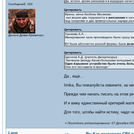
Да, кстати, кроме рюкзаков я в коридоре ничег
Сообщений: 164
Цитировать
Ирина, жена Казбека Мисикова:
зал вошли два террориста
с рюкзаками
и нач
под газировки и два прямоугольных заряда р
Цитировать
Ханаева А.А. :
Деньги.Девки.Криминал.
Минирование зала произведено было сразу же,
ВУ были абсолютно разной формы: были
вели
Цитировать
Цаголов А.Д. (учитель физкультуры) :
Натянули (между баскетбольными кольцами) в д
Одно взрывное устройство было очень больш
Они его поставили в проходе."
Да , еще...
Irinka, Вы пожалуйста извините, за н
Прежде чем начать писать на этом рес
И я вижу единственный критерий мат
Для того, штобы найти истину, надо 
«
Последнее редактирование: 07 Декабря 2007
Leon
Re: Как доставили СВУ 