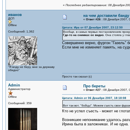
«
Последнее редактирование: 08 Декабря 200
иванов
на чем доставили банду
ДСП
«
Ответ #26 :
08 Декабря 2007, 0
Offline
Цитата: Ира от 07 Декабря 2007, 23:12:50
Сообщений: 1,362
Вообще, в самых первых постановлениях прокур
Где-то на снимках ее видно
. Она стояла у гла
Совершенно верно, фургон "Газель" б
Если мне не изменяет память, на суде
"Я мзду не беру, мне за державу
обидно"
Просто так сказал (с)
Admin
Про береты
Администратор
«
Ответ #27 :
08 Декабря 2007, 0
Offline
Цитата: Admin от 06 Декабря 2007, 18:18:08
Сообщений: 359
Вот так вот, "бойцы". Можем съесть свои фура
Кто не успел съесть - может не глот
Возникшее непонимание удалось разъ
Ирина была в заложниках. И не одна. 