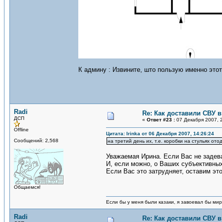
К админу : Извините, што пользую именно этот
Radi
Re: Как доставили СВУ 
ДСП
«
Ответ #23 :
07 Декабря 2007, 2
Offline
Цитата: Irinka от 06 Декабря 2007, 14:26:24
Сообщений: 2,568
на третий день их, т.е. коробки на стульях от
Уважаемая Ирина. Если Вас не задева
И, если можно, о Ваших субъективных 
Если Вас это затрудняет, оставим это
Общаемся!
Если бы у меня были казаки, я завоевал бы мир
Radi
Re: Как доставили СВУ 