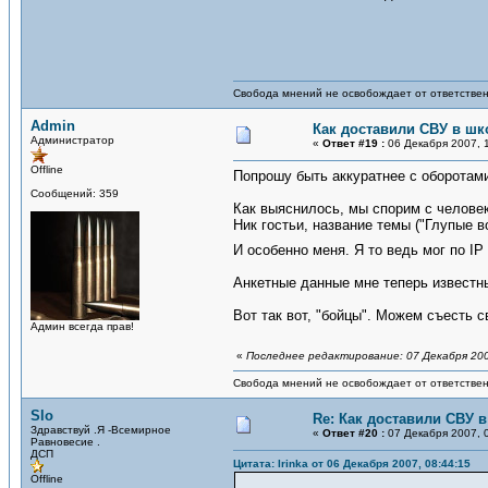
Свобода мнений не освобождает от ответствен
Admin
Как доставили СВУ в шк
Администратор
«
Ответ #19 :
06 Декабря 2007, 1
Offline
Попрошу быть аккуратнее с оборотами
Сообщений: 359
Как выяснилось, мы спорим с человек
Ник гостьи, название темы ("Глупые 
И особенно меня. Я то ведь мог по IP
Анкетные данные мне теперь известны,
Вот так вот, "бойцы". Можем съесть 
Админ всегда прав!
«
Последнее редактирование: 07 Декабря 200
Свобода мнений не освобождает от ответствен
Slo
Re: Как доставили СВУ 
Здравствуй .Я -Всемирное
«
Ответ #20 :
07 Декабря 2007, 0
Равновесие .
ДСП
Цитата: Irinka от 06 Декабря 2007, 08:44:15
Offline