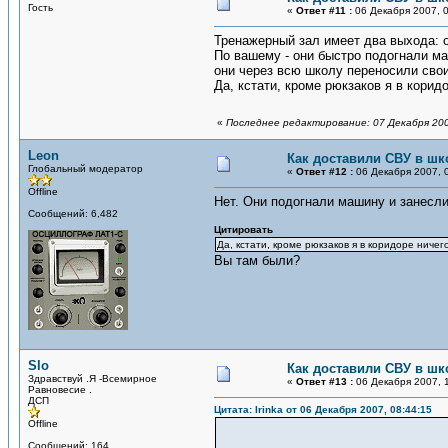
Гость
«
Ответ #11 :
06 Декабря 2007, 0
Тренажерный зал имеет два выхода: од
По вашему - они быстро подогнали ма
они через всю школу переносили свои
Да, кстати, кроме рюкзаков я в корид
«
Последнее редактирование: 07 Декабря 200
Leon
Как доставили СВУ в шк
Глобальный модератор
«
Ответ #12 :
06 Декабря 2007, 0
Offline
Нет. Они подогнали машину и занесли
Сообщений: 6,482
Цитировать
Да, кстати, кроме рюкзаков я в коридоре ничег
Вы там были?
Slo
Как доставили СВУ в шк
Здравствуй .Я -Всемирное
«
Ответ #13 :
06 Декабря 2007, 1
Равновесие .
ДСП
Цитата: Irinka от 06 Декабря 2007, 08:44:15
Offline
Сообщений: 164