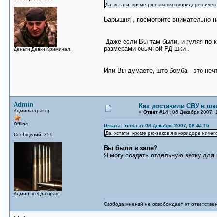
Да, кстати, кроме рюкзаков я в коридоре ничег
Барышня , посмотрите внимательно на
Даже если Вы там были, и гуляя по к
размерами обычной РД-шки .
Деньги.Девки.Криминал.
Или Вы думаете, што бомба - это нечт
Admin
Как доставили СВУ в шк
Администратор
«
Ответ #14 :
06 Декабря 2007, 1
Offline
Цитата: Irinka от 06 Декабря 2007, 08:44:15
Да, кстати, кроме рюкзаков я в коридоре ничег
Сообщений: 359
Вы были в зале?
Я могу создать отдельную ветку для 
Админ всегда прав!
Свобода мнений не освобождает от ответствен