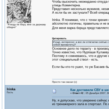
Чтобы выскочить неожиданно откуда-т
улицы Коминтерна.
Представил несколько мужиков, неза
А если бы их застукали? Всей операци
Irinka. Я понимаю, что с точки зрен
абсолютно логичны, правильны и не в
"Я мзду не беру, мне за державу
обидно"
Для меня варка борща представляетс
Цитировать
И еще, интересно: а все ли отпечатки снятые 
собой прихватить)?
Основное дело по теракту - в произво
Точно известно, что Нурпаше Кулаеву 
Поэтому я сомневаюсь, что и другие 
этот специальный ствол - есть.
Если бы кто-то ушел, то уж Басаев бы
Просто так сказал (с)
Irinka
Как доставили СВУ в ш
Гость
«
Ответ #2 :
05 Декабря 2007, 0
Ну, я допускаю, что уверенно сейчас 
из тренажерного зала в спортзал. По 