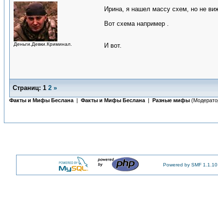
Ирина, я нашел массу схем, но не виж
Вот схема например .
Деньги.Девки.Криминал.
И вот.
Страниц:
1
2
»
Факты и Мифы Беслана
|
Факты и Мифы Беслана
|
Разные мифы
(Модерато
Powered by SMF 1.1.10