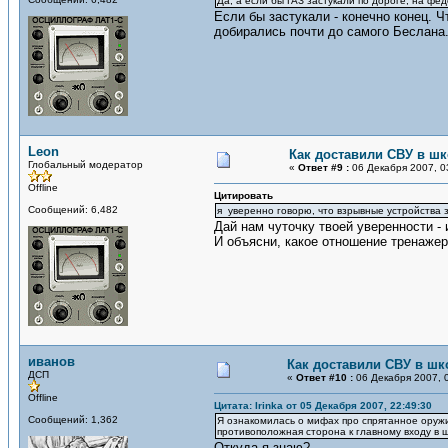
Да, а если бы ГАЗ застукали по дороге, на фе
Если бы застукали - конечно конец. Ч
добирались почти до самого Беслана.
Leon
Как доставили СВУ в ш
Глобальный модератор
«
Ответ #9 :
06 Декабря 2007, 0
Offline
Цитировать
Сообщений: 6,482
я уверенно говорю, что взрывные устройства 
Дай нам чуточку твоей уверенности -
И объясни, какое отношение тренажер
иванов
Как доставили СВУ в шк
ДСП
«
Ответ #10 :
06 Декабря 2007, 0
Offline
Цитата: Irinka от 05 Декабря 2007, 22:49:30
Сообщений: 1,362
Я ознакомилась о мифах про спрятанное оружи
противоположная сторона к главному входу в ш
Откуда я знаю?