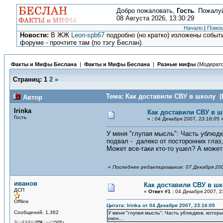
Добро пожаловать,
Гость
. Пожалу
08 Августа 2026, 13:30:29
Начало
|
Помо
Новости:
В ЖЖ
Leon-spb67
подробно (но кратко) изложены событи
форуме - прочтите там (по тэгу Беслан).
Факты и Мифы Беслана
|
Факты и Мифы Беслана
|
Разные мифы
(Модерат
Страниц:
1
2
»
Тема: Как доставили СВУ в школу (
Автор
Irinka
Как доставили СВУ в 
Гость
«
:
04 Декабря 2007, 23:16:05 
У меня "глупая мысль": Часть ублюдко
подвал - далеко от посторонних глаз,
Может все-таки кто-то ушел? А может 
«
Последнее редактирование: 07 Декабря 200
иванов
Как доставили СВУ в ш
ДСП
«
Ответ #1 :
04 Декабря 2007, 2
Offline
Цитата: Irinka от 04 Декабря 2007, 23:16:05
Сообщений: 1,362
У меня "глупая мысль": Часть ублюдков, которы
окон...