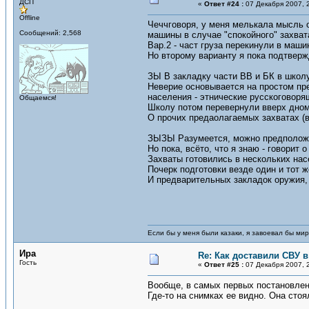
ДСП
«
Ответ #24 :
07 Декабря 2007, 2
Offline
Чеччговоря, у меня мелькала мысль о
Сообщений: 2,568
машины в случае "спокойного" захват
Вар.2 - част груза перекинули в маши
Но второму варианту я пока подтверж
ЗЫ В закладку части ВВ и БК в школу
Неверие основывается на простом пр
населения - этнические русскоговорящ
Общаемся!
Школу потом перевернули вверх дном
О прочих предаолагаемых захватах (в 
ЗЫЗЫ Разумеется, можно предположит
Но пока, всёто, что я знаю - говорит 
Захваты готовились в нескольких нас
Почерк подготовки везде один и тот ж
И предварительных закладок оружия, 
Если бы у меня были казаки, я завоевал бы мир
Ира
Re: Как доставили СВУ 
Гость
«
Ответ #25 :
07 Декабря 2007, 2
Вообще, в самых первых постановлени
Где-то на снимках ее видно. Она стоя