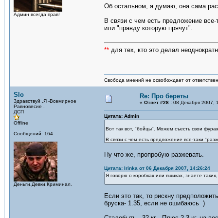
Об остальном, я думаю, она сама рас
Админ всегда прав!
В связи с чем есть предложение все-
или "правду которую прячут".
**
для тех, кто это делал неоднократн
Свобода мнений не освобождает от ответствен
Slo
Re: Про береты
Здравствуй .Я -Всемирное
«
Ответ #28 :
08 Декабря 2007, 1
Равновесие .
ДСП
Цитата: Admin
Offline
Вот так вот, "бойцы". Можем съесть свои фура
Сообщений: 164
В связи с чем есть предложение все-таки "раз
Ну что же, пропробую разжевать.
Цитата: Irinka от 06 Декабря 2007, 14:26:24
Я говорю о коробках или ящиках, знаете таких
Деньги.Девки.Криминал.
Если это так, то рискну предположить
бруска- 1.35, если не ошибаюсь )
Сталобыть - 32 кг . Плюс 2-3 кг, на 