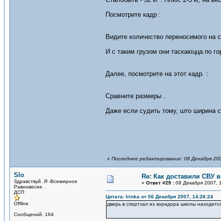
Посмотрите кадр :
Видите количество переносимого на с
И с таким грузом они таскаюцца по го
Далее, посмотрите на этот кадр. :
Сравните размеры .
Даже если судить тому, што ширина 
«
Последнее редактирование: 08 Декабря 2007
Slo
Re: Как доставили СВУ 
Здравствуй .Я -Всемирное
«
Ответ #29 :
08 Декабря 2007, 1
Равновесие .
ДСП
Цитата: Irinka от 06 Декабря 2007, 14:26:24
Offline
дверь в спортзал из коридора школы находитс
Сообщений: 164