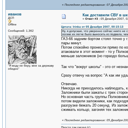
«
Последнее редактирование: 07 Декабря 200
иванов
Как доставили СВУ в ш
ДСП
«
Ответ #3 :
05 Декабря 2007, 0
Offline
Цитата: Irinka от 05 Декабря 2007, 00:15:13
Сообщений: 1,362
Ну, я допускаю, что уверенно сейчас никто не 
логике их легче было выносить из подвала, че
ГАЗ-66 задним бортом стоял точно у г
пары минут.
Потом спокойно пронесли прямо по ко
атаковали в этот момент - то у Полк
меньше заложников (но гораздо боль
"Я мзду не беру, мне за державу
Так что "вокруг школы" - это от незн
обидно"
Сразу отвечу на вопрос "А как им уда
Отвечаю.
Никогда не приходилось наблюдать, к
Заложники были зажаты с трех сторон
Но основная часть группы Полковника
потом видели заложники, как подходя
разгрузке бежать 20 секунд. Из залож
сжимать кольцо, загоняя тех заложни
«
Последнее редактирование: 05 Декабря 200
Просто так сказал (с)