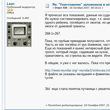
Leon
Re: "Уничтожение" заложников в ю
Глобальный модератор
«
Ответ #25 :
18 Октября 2007, 08:18:21 »
Offline
Я прочесал все показания, данные на суде
Сообщений: 6,482
Их нужно систематизировать еще, т.к. мно
одного ребенка, погибшего от ожогов, из 
ожоги от дымовой гранаты.
268-1=267.
Пока, по грубым прикидкам получается, чт
Часть из них погибла от рук боевиков, част
Еще из показаний я вынес интересный фак
грохот, который люди, сидевшие на кухне,
гранатомета, но стрелка вы не видите. Ил
В общем, я уже с ног валюсь. Пока что пр
http://www.reyndar.org/~reyndar1/stolovaia.txt
В файле не указаны заседания и фамилии, 
гугле.
ЗЫ. еще стала понятна путаница с решетк
«
Последнее редактирование: 18 Октября 2007, 21: