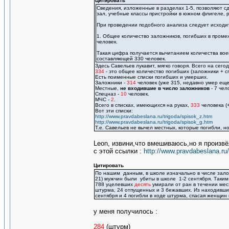
Цитировать
Сведения, изложенные в разделах 1-5, позволяют сд
зал, учебные классы пристройки в южном флигеле, 
При проведении подобного анализа следует исходи
1. Общее количество заложников, погибших в промеж
человек.
Такая цифра получается вычитанием количества вое
составляющей 330 человек.
Здесь Савельев лукавит, мягко говоря. Всего на сег
334
- это общее количество погибших (заложники + 
Есть поименные списки погибших и умерших.
Заложники -
314
человек (уже 315, недавно умер еще 
Местные,
не входившие в число заложников
- 7 чел
Спецназ -
10
человек.
МЧС -
2
.
Всего в списках, имеющихся на руках,
333
человека (
Вот эти списки:
http://www.pravdabeslana.ru/trigoda/spisok_z.htm
http://www.pravdabeslana.ru/trigoda/spisok_g.htm
Т.е. Савельев не вычел местных, которые погибли, но
Leon, извини,что вмешиваюсь,но я произв
с этой ссылки :
http://www.pravdabeslana.ru
Цитировать
По нашим данным, в школе изначально в числе заложн
21) мужчин были убиты в школе 1-2 сентября. Таким
788 уцелевших
десять
умирали от ран в течении мес
штурма, 24 отпущенных и 3 бежавших. Из находивши
сентября и 4 погибли в ходе штурма, спасая женщин 
у меня получилось :
284
(штурм)