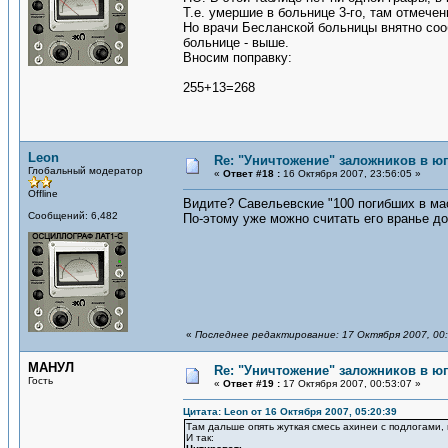
Т.е. умершие в больнице 3-го, там отмечен
Но врачи Бесланской больницы внятно соо
больнице - выше.
Вносим поправку:
255+13=268
Leon
Re: "Уничтожение" заложников в ю
Глобальный модератор
«
Ответ #18 :
16 Октября 2007, 23:56:05 »
Offline
Видите? Савельевские "100 погибших в мас
Сообщений: 6,482
По-этому уже можно считать его вранье д
«
Последнее редактирование: 17 Октября 2007, 00:
МАНУЛ
Re: "Уничтожение" заложников в ю
Гость
«
Ответ #19 :
17 Октября 2007, 00:53:07 »
Цитата: Leon от 16 Октября 2007, 05:20:39
Там дальше опять жуткая смесь ахинеи с подлогами, 
И так: