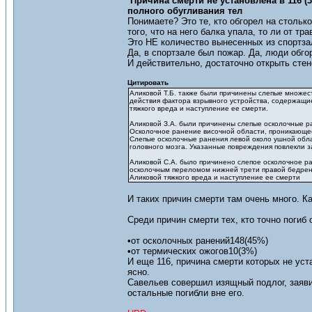
Причина смерти не установлена в 116 
полного обугливания тел
Понимаете? Это те, кто обгорел на столько
того, что на него балка упала, то ли от тр
Это НЕ количество вынесенных из спортзал
Да, в спортзале был пожар. Да, люди обго
И действительно, достаточно открыть стен
Цитировать
Аликовой Т.Б. также были причинены слепые множес
действия фактора взрывного устройства, содержащи
тяжкого вреда и наступление ее смерти.
Аликовой З.А. были причинены слепые осколочные р
Осколочное ранение височной области, проникающее
Слепые осколочные ранения левой около ушной обл
головного мозга. Указанные повреждения повлекли з
Аликовой С.А. было причинено слепое осколочное р
осколочным переломом нижней трети правой бедренн
Аликовой тяжкого вреда и наступление ее смерти
И таких причин смерти там очень много. К
Среди причин смерти тех, кто точно погиб 
•от осколочных ранений148(45%)
•от термических ожогов10(3%)
И еще 116, причина смерти которых не уста
ясно.
Савельев совершил изящный подлог, заявив,
остальные погибли вне его.