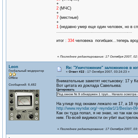
+
2
(МЧС)
+
7
(местные)
+
1
(недавно умер еще один человек, но в сп
.............................
.............................
....
итог :
334
человека погибших...теперь врод
«
Последнее редактирование: 17 Октября 2007, 02
Leon
Re: "Уничтожение" заложников в ю
Глобальный модератор
«
Ответ #22 :
17 Октября 2007, 03:24:23 »
Offline
Внимательные заметят нестыковку: 17 у Ке
Сообщений: 6,482
Вот цитата из доклада Савельева:
Цитировать
Под окном № 9 обнаружен 1 труп… Начало осмотра – 
На улице под окнами лежало не 17, а 18 т
http://www.reyndar.org/~reyndar1/1/Beslan-0
Как он туда попал, я не знаю, но так как 
ним. По-всей видимости он убит выстрелом
«
Последнее редактирование: 17 Октября 2007, 03: