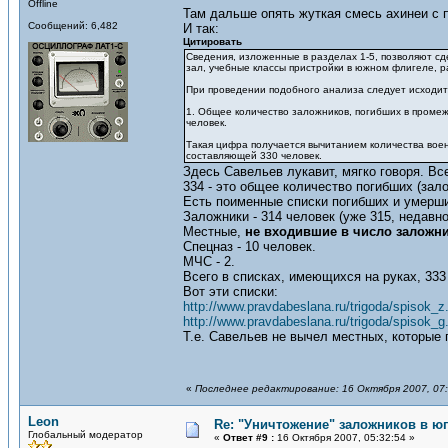
Offline
Там дальше опять жуткая смесь ахинеи с п
Сообщений: 6,482
И так:
Цитировать
Сведения, изложенные в разделах 1-5, позволяют сд
зал, учебные классы пристройки в южном флигеле, р
При проведении подобного анализа следует исходи
1. Общее количество заложников, погибших в промеж
человек.
Такая цифра получается вычитанием количества воен
составляющей 330 человек.
Здесь Савельев лукавит, мягко говоря. Вс
334 - это общее количество погибших (зал
Есть поименные списки погибших и умерш
Заложники - 314 человек (уже 315, недавно
Местные,
не входившие в число заложн
Спецназ - 10 человек.
МЧС - 2.
Всего в списках, имеющихся на руках, 333
Вот эти списки:
http://www.pravdabeslana.ru/trigoda/spisok_z
http://www.pravdabeslana.ru/trigoda/spisok_g
Т.е. Савельев не вычел местных, которые 
«
Последнее редактирование: 16 Октября 2007, 07:
Leon
Re: "Уничтожение" заложников в ю
Глобальный модератор
«
Ответ #9 :
16 Октября 2007, 05:32:54 »