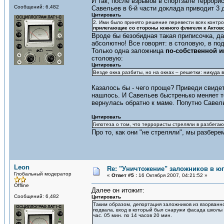
И так, после взрывов в спортзале террори
Сообщений: 6,482
Савельев в 6-й части доклада приводит 3 
Цитировать
2. Ими было принято решение перевести всех контр
прилегающие со стороны южного флигеля к Актово
Вроде бы безобидная такая приписочка, да
абсолютно! Все говорят: в столовую, в под
Только одна заложница
по-собственной 
столовую:
Цитировать
Везде окна разбиты, но на окнах – решетки: никуда 
Казалось бы - чего проще? Приведи свидет
нашлось. И Савельев быстренько меняет те
вернулась обратно к маме. Попутно Савель
Цитировать
Гипотеза о том, что террористы стреляли в разбегаю
Про то, как они "не стреляли", мы разбере
Leon
Re: "Уничтожение" заложников в ю
Глобальный модератор
«
Ответ #5 :
16 Октября 2007, 04:21:52 »
Offline
Далее он итожит:
Сообщений: 6,482
Цитировать
Таким образом, депортация заложников из взорванн
подвала, вход в который был снаружи фасада школы 
час. 05 мин. по 14 часов 20 мин.