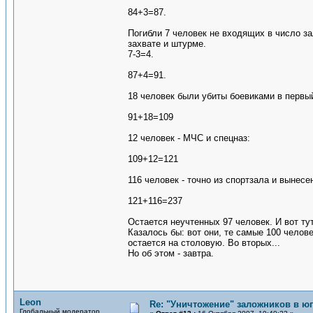
84+3=87.
Погибли 7 человек не входящих в число за
захвате и штурме.
7-3=4.
87+4=91.
18 человек были убиты боевиками в первый
91+18=109
12 человек - МЧС и спецназ:
109+12=121
116 человек - точно из спортзала и вынесе
121+116=237
Остается неучтенных 97 человек. И вот ту
Казалось бы: вот они, те самые 100 челове
остается на столовую. Во вторых...
Но об этом - завтра.
Leon
Re: "Уничтожение" заложников в ю
Глобальный модератор