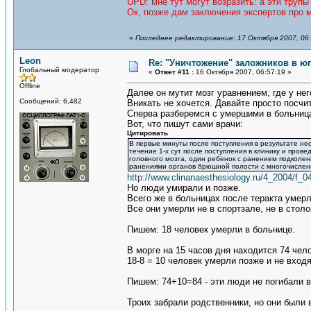
UPD: мне тут могут возразить: а эти трупы 
Ок, позже дам заключения экспертов про 
«
Последнее редактирование: 17 Октября 2007, 06:
Leon
Re: "Уничтожение" заложников в ю
Глобальный модератор
«
Ответ #11 :
16 Октября 2007, 06:57:19 »
Offline
Далее он мутит мозг уравнением, где у него
Сообщений: 6,482
Вникать не хочется. Давайте просто посчи
Сперва разберемся с умершими в больниц
Вот, что пишут сами врачи:
Цитировать
В первые минуты после поступления в результате нес
течение 1-х сут после поступления в клинику и пров
головного мозга, один ребенок с ранением подколен
ранениями органов брюшной полости с многочисленн
http://www.clinanaesthesiology.ru/4_2004/f_
Но люди умирали и позже.
Всего же в больницах после теракта умерл
Все они умерли не в спортзале, не в стол
Пишем: 18 человек умерли в больнице.
В морге на 15 часов дня находится 74 чело
18-8 = 10 человек умерли позже и не входя
Пишем: 74+10=84 - эти люди не погибали в
Троих забрали родственники, но они были в