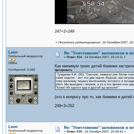
247+2=249
«
Последнее редактирование: 16 Октября 2007, 20:
Leon
Re: "Уничтожение" заложников в ю
Глобальный модератор
«
Ответ #14 :
16 Октября 2007, 20:14:11 »
Offline
Как минимум троих детей боевики застрел
Сообщений: 6,482
Цитировать
- Гулдаева К.И. (30): "Смотрю, наверху уже балки го
нами сидели, - вот эти два парня, бедные, как лягу
тому мальчику, пацану маленькому, которого я посадил
убил. Мы выходим с внуком, а он в это время этих дв
"Боже! Из одного ада в другой ад пришли!".
(это к вопросу про то, как боевики в детей
249+3=252
Leon
Re: "Уничтожение" заложников в ю
Глобальный модератор
«
Ответ #15 :
16 Октября 2007, 20:49:42 »