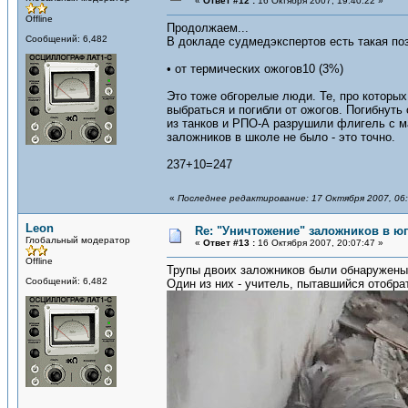
«
Ответ #12 :
16 Октября 2007, 19:40:22 »
Offline
Продолжаем...
Сообщений: 6,482
В докладе судмедэкспертов есть такая по
• от термических ожогов10 (3%)
Это тоже обгорелые люди. Те, про которых 
выбраться и погибли от ожогов. Погибнуть
из танков и РПО-А разрушили флигель с м
заложников в школе не было - это точно.
237+10=247
«
Последнее редактирование: 17 Октября 2007, 06:
Leon
Re: "Уничтожение" заложников в ю
Глобальный модератор
«
Ответ #13 :
16 Октября 2007, 20:07:47 »
Offline
Трупы двоих заложников были обнаружены 
Сообщений: 6,482
Один из них - учитель, пытавшийся отобра