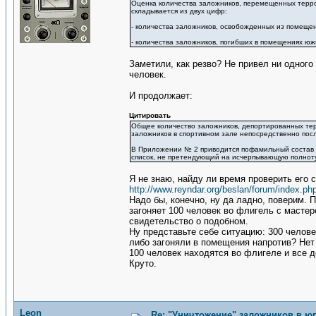
Оценка количества заложников, перемещенных терро
складывается из двух цифр:
- количества заложников, освобожденных из помещен
- количества заложников, погибших в помещениях юж
Заметили, как резво? Не привел ни одного 
человек.
И продолжает:
Цитировать
Общее количество заложников, депортированных терр
заложников в спортивном зале непосредственно пос
В Приложении № 2 приводится пофамильный состав з
список, не претендующий на исчерпывающую полноту,
Я не знаю, найду ли время проверить его с
http://www.reyndar.org/beslan/forum/index.php
Надо бы, конечно, ну да ладно, поверим. 
загоняет 100 человек во флигель с мастер
свидетельство о подобном.
Ну представьте себе ситуацию: 300 человек
либо загоняли в помещения напротив? Нет
100 человек находятся во флигеле и все д
Круто.
Leon
Re: "Уничтожение" заложников в ю