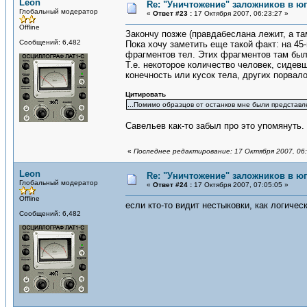
Leon
Re: "Уничтожение" заложников в ю
Глобальный модератор
«
Ответ #23 :
17 Октября 2007, 06:23:27 »
Offline
Закончу позже (правдабеслана лежит, а т
Сообщений: 6,482
Пока хочу заметить еще такой факт: на 45
фрагментов тел. Этих фрагментов там был
Т.е. некоторое количество человек, сидевш
конечность или кусок тела, других порвало
Цитировать
...Помимо образцов от останков мне были представл
Савельев как-то забыл про это упомянуть. 
«
Последнее редактирование: 17 Октября 2007, 06:
Leon
Re: "Уничтожение" заложников в ю
Глобальный модератор
«
Ответ #24 :
17 Октября 2007, 07:05:05 »
Offline
если кто-то видит нестыковки, как логическ
Сообщений: 6,482