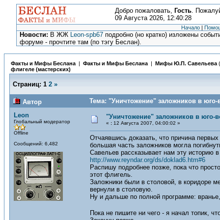
Добро пожаловать,
Гость
. Пожалу
09 Августа 2026, 12:40:28
Начало
|
Помо
Новости:
В ЖЖ
Leon-spb67
подробно (но кратко) изложены событи
форуме - прочтите там (по тэгу Беслан).
Факты и Мифы Беслана
|
Факты и Мифы Беслана
|
Мифы Ю.П. Савельева
флигеле (мастерских)
Страниц:
1
2
»
Тема: "Уничтожение" заложников в юго-
Автор
Leon
"Уничтожение" заложников в юго-в
Глобальный модератор
«
:
12 Августа 2007, 04:00:02 »
Offline
Отчаявшись доказать, что причина первых
Сообщений: 6,482
большая часть заложников могла погибнуть
Савельев рассказывает нам эту историю в 
http://www.reyndar.org/ds/doklad6.htm#6
Распишу подробнее позже, пока что просто
этот флигель.
Заложники были в столовой, в коридоре ме
вернули в столовую.
Ну и дальше по полной программе: вранье
Пока не пишите ни чего - я начал топик, чт