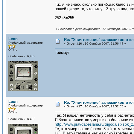
Т.к. я не знаю, сколько погибших было выне
нашей цифре то, что вижу - 3 трупа под пр
252+3=255
«
Последнее редактирование: 17 Октября 2007, 07:
Leon
Re: "Уничтожение" заложников в ю
Глобальный модератор
«
Ответ #16 :
16 Октября 2007, 21:56:44 »
Offline
Таймаут
Сообщений: 6,482
Leon
Re: "Уничтожение" заложников в ю
Глобальный модератор
«
Ответ #17 :
16 Октября 2007, 23:52:55 »
Offline
Так. Я нашел неточность у себя в расчетах
Сообщений: 6,482
Я брал количество умерших в больнице из
http://www.pravdabeslana.ru/trigoda/spisok_z
Те, кто умер позже (после 3-го), отмечены 
НО! В этой таблице нет ни одной графы, в 