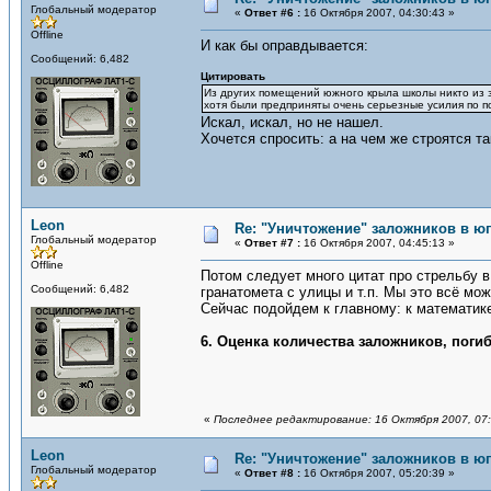
Глобальный модератор
«
Ответ #6 :
16 Октября 2007, 04:30:43 »
Offline
И как бы оправдывается:
Сообщений: 6,482
Цитировать
Из других помещений южного крыла школы никто из з
хотя были предприняты очень серьезные усилия по по
Искал, искал, но не нашел.
Хочется спросить: а на чем же строятся т
Leon
Re: "Уничтожение" заложников в ю
Глобальный модератор
«
Ответ #7 :
16 Октября 2007, 04:45:13 »
Offline
Потом следует много цитат про стрельбу в
Сообщений: 6,482
гранатомета с улицы и т.п. Мы это всё мо
Сейчас подойдем к главному: к математике
6. Оценка количества заложников, поги
«
Последнее редактирование: 16 Октября 2007, 07:
Leon
Re: "Уничтожение" заложников в ю
Глобальный модератор
«
Ответ #8 :
16 Октября 2007, 05:20:39 »