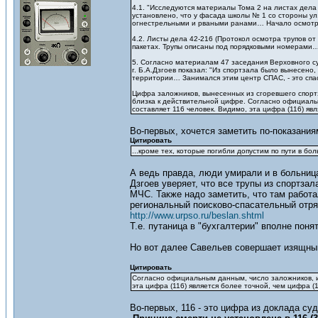
4.1. "Исследуются материалы Тома 2 на листах дела
установлено, что у фасада школы № 1 со стороны ул
огнестрельными и рваными ранами… Начало осмотра 7
4.2. Листы дела 42-216 (Протокол осмотра трупов от
пакетах. Трупы описаны под порядковыми номерами… Н
5. Согласно материалам 47 заседания Верховного с
г. Б.А.Дзгоев показал: "Из спортзала было вынесено
территории… Занимался этим центр СПАС, - это спас
Цифра заложников, вынесенных из сгоревшего спортза
близка к действительной цифре. Согласно официаль
составляет 116 человек. Видимо, эта цифра (116) яв
Во-первых, хочется заметить по-показания
Цитировать
...кроме тех, которые погибли допустим по пути в бо
А ведь правда, люди умирали и в больница
Дзгоев уверяет, что все трупы из спортзал
МЧС. Также надо заметить, что там рабо
региональный поисково-спасательный отр
http://www.urpso.ru/beslan.shtml
Т.е. путаница в "бухгалтерии" вполне поня
Но вот далее Савельев совершает изящн
Цитировать
Согласно официальным данным, число заложников, и
эта цифра (116) является более точной, чем цифра (
Во-первых, 116 - это цифра из доклада су