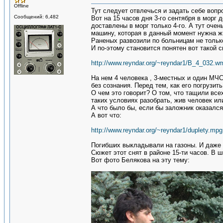
Offline
Тут следует отвлечься и задать себе вопр
Сообщений: 6,482
Вот на 15 часов дня 3-го сентября в морг
доставлены в морг только 4-го. А тут очень
машину, которая в данный момент нужна 
Раненых развозили по больницам не только
И по-этому становится понятен вот такой 
http://www.reyndar.org/~reyndar1/B_4_032.w
На нем 4 человека , 3-местных и один МЧС
без сознания. Перед тем, как его погрузить
О чем это говорит? О том, что тащили всех
таких условиях разобрать, жив человек или
А что было бы, если бы заложник оказалс
А вот что:
http://www.reyndar.org/~reyndar1/duplety.mpg
Погибших выкладывали на газоны. И даже 
Сюжет этот снят в районе 15-ти часов. В 
Вот фото Белякова на эту тему: