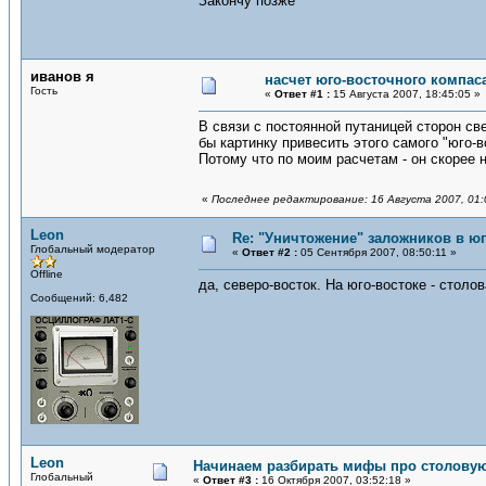
Закончу позже
иванов я
насчет юго-восточного компас
Гость
«
Ответ #1 :
15 Августа 2007, 18:45:05 »
В связи с постоянной путаницей сторон св
бы картинку привесить этого самого "юго-
Потому что по моим расчетам - он скорее н
«
Последнее редактирование: 16 Августа 2007, 01:
Leon
Re: "Уничтожение" заложников в ю
Глобальный модератор
«
Ответ #2 :
05 Сентября 2007, 08:50:11 »
Offline
да, северо-восток. На юго-востоке - столов
Сообщений: 6,482
Leon
Начинаем разбирать мифы про столовую
Глобальный
«
Ответ #3 :
16 Октября 2007, 03:52:18 »