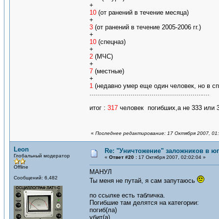
+
10
(от ранений в течение месяца)
+
3
(от ранений в течение 2005-2006 гг.)
+
10
(спецназ)
+
2
(МЧС)
+
7
(местные)
+
1
(недавно умер еще один человек, но в сп
.............................
.............................
....
итог :
317
человек погибших,а не 333 или 33
«
Последнее редактирование: 17 Октября 2007, 01
Leon
Re: "Уничтожение" заложников в ю
Глобальный модератор
«
Ответ #20 :
17 Октября 2007, 02:02:04 »
Offline
МАНУЛ
Сообщений: 6,482
Ты меня не путай, я сам запутаюсь
по ссылке есть табличка.
Погибшие там делятся на категории:
погиб(ла)
убит(а)