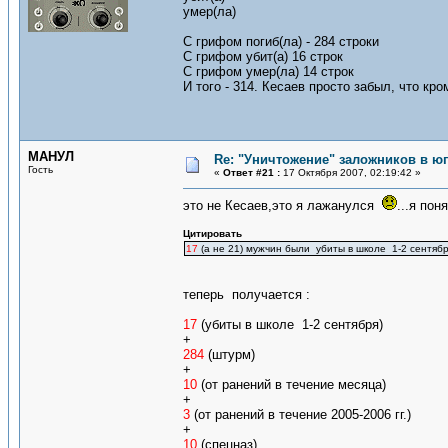
умер(ла)
С грифом погиб(ла) - 284 строки
С грифом убит(а) 16 строк
С грифом умер(ла) 14 строк
И того - 314. Кесаев просто забыл, что кр
МАНУЛ
Re: "Уничтожение" заложников в ю
Гость
«
Ответ #21 :
17 Октября 2007, 02:19:42 »
это не Кесаев,это я лажанулся
...я пон
Цитировать
17
(а не 21) мужчин были убиты в школе 1-2 сентябр
теперь получается :
17
(убиты в школе 1-2 сентября)
+
284
(штурм)
+
10
(от ранений в течение месяца)
+
3
(от ранений в течение 2005-2006 гг.)
+
10
(спецназ)