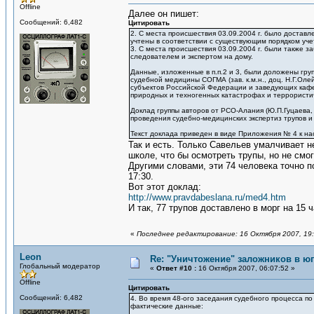
Offline
Далее он пишет:
Сообщений: 6,482
Цитировать
2. С места происшествия 03.09.2004 г. было достав
учтены в соответствии с существующим порядком уче
3. С места происшествия 03.09.2004 г. были также з
следователем и экспертом на дому.
Данные, изложенные в п.п.2 и 3, были доложены груп
судебной медицины СОГМА (зав. к.м.н., доц. Н.Г.Ол
субъектов Российской Федерации и заведующих кафе
природных и техногенных катастрофах и террористич
Доклад группы авторов от РСО-Алания (Ю.П.Гуцаева,
проведения судебно-медицинских экспертиз трупов и
Текст доклада приведен в виде Приложения № 4 к на
Так и есть. Только Савельев умалчивает н
школе, что бы осмотреть трупы, но не смогл
Другими словами, эти 74 человека точно по
17:30.
Вот этот доклад:
http://www.pravdabeslana.ru/med4.htm
И так, 77 трупов доставлено в морг на 15 
«
Последнее редактирование: 16 Октября 2007, 19:
Leon
Re: "Уничтожение" заложников в ю
Глобальный модератор
«
Ответ #10 :
16 Октября 2007, 06:07:52 »
Offline
Цитировать
Сообщений: 6,482
4. Во время 48-ого заседания судебного процесса п
фактические данные: