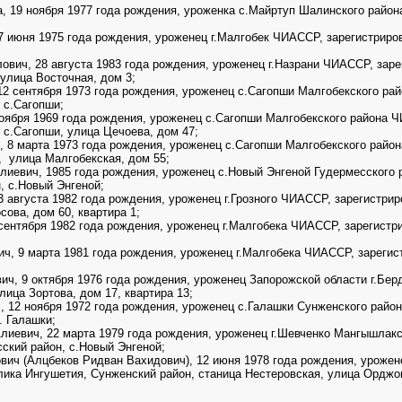
 19 ноября 1977 года рождения, уроженка с.Майртуп Шалинского район
 июня 1975 года рождения, уроженец г.Малгобек ЧИАССР, зарегистриров
вич, 28 августа 1983 года рождения, уроженец г.Назрани ЧИАССР, заре
 улица Восточная, дом 3;
2 сентября 1973 года рождения, уроженец с.Сагопши Малгобекского рай
 с.Сагопши;
оября 1969 года рождения, уроженец с.Сагопши Малгобекского района Ч
 с.Сагопши, улица Цечоева, дом 47;
 8 марта 1973 года рождения, уроженец с.Сагопши Малгобекского райо
, улица Малгобекская, дом 55;
иевич, 1985 года рождения, уроженец с.Новый Энгеной Гудермесского 
, с.Новый Энгеной;
августа 1982 года рождения, уроженец г.Грозного ЧИАССР, зарегистрир
сова, дом 60, квартира 1;
нтября 1982 года рождения, уроженец г.Малгобека ЧИАССР, зарегистри
 9 марта 1981 года рождения, уроженец г.Малгобека ЧИАССР, зарегист
, 9 октября 1976 года рождения, уроженец Запорожской области г.Берд
лица Зортова, дом 17, квартира 13;
 12 ноября 1972 года рождения, уроженец с.Галашки Сунженского райо
. Галашки;
иевич, 22 марта 1979 года рождения, уроженец г.Шевченко Мангышлакск
ский район, с.Новый Энгеной;
ич (Алцбеков Ридван Вахидович), 12 июня 1978 года рождения, урожен
ика Ингушетия, Сунженский район, станица Нестеровская, улица Орджон