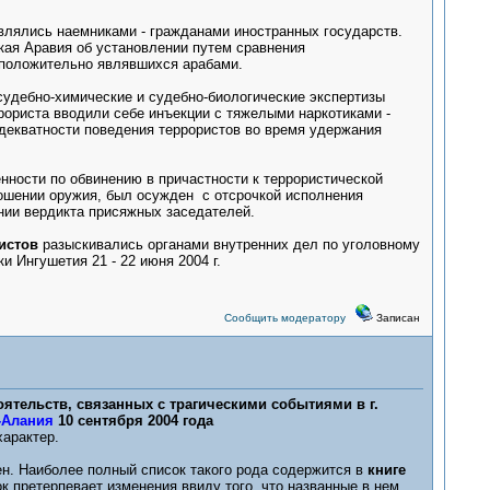
являлись наемниками - гражданами иностранных государств.
кая Аравия об установлении путем сравнения
дположительно являвшихся арабами.
удебно-химические и судебно-биологические экспертизы
ррориста вводили себе инъекции с тяжелыми наркотиками -
декватности поведения террористов во время удержания
енности по обвинению в причастности к террористической
ношении оружия, был осужден с отсрочкой исполнения
нии вердикта присяжных заседателей.
ристов
разыскивались органами внутренних дел по уголовному
и Ингушетия 21 - 22 июня 2004 г.
Сообщить модератору
Записан
тельств, связанных с трагическими событиями в г.
-Алания
10 сентября 2004 года
арактер.
н. Наиболее полный список такого рода содержится в
книге
к претерпевает изменения ввиду того, что названные в нем