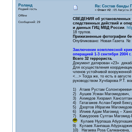
Роланд
Re: Состав банды 
Редкий гость
«
Ответ #2 :
05 Августа 2
Offline
СВЕДЕНИЯ об установленных т
Сообщений: 29
следственных действий и опе
и данных ГИЦ МВД России
.
htt
18 трупов.
Прижизненные фотографии бе
Опубликовано: Новая Газета № 
Заключение комплексной крим
операцией 1-3 сентября 2004 г.
Всего 32 террориста.
Документ датирован «23» декабр
Для осуществления координации
членов устойчивой вооруженной
<...> Тогда же, то есть в авгус
руководством Хучбарова Р.Т. во
1) Атаев Рустам Солонгиреевич
2) Аушев Усман Магомедович,
3) Ахмедов Хизраил Хансолтан
4) Гатагажев Аслан-Гирей Бекс
5) Дзортов Ибрагим Магомедов
6) Илиев Адам Магомед – Хано
7) Камурзоев Султан Магомед-Г
Кулаев Нурпаша Абургкашев
9) Кулаев Ханпаша Абурхаджие
10) Нагаева Роза Салмановна,