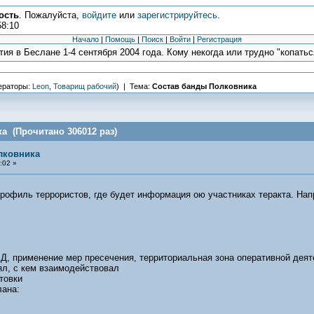
ость
. Пожалуйста,
войдите
или
зарегистрируйтесь
.
58:10
Начало
|
Помощь
|
Поиск
|
Войти
|
Регистрация
ия в Беслане 1-4 сентября 2004 года. Кому некогда или трудно "копаться
ераторы:
Leon
,
Товарищ рабочий
) | Тема:
Состав банды Полковника
а (Прочитано 306012 раз)
лковника
:02 »
профиль террористов, где будет информация ою участниках теракта. Нап
БД, применение мер пресечения, территориальная зона оперативной дея
оял, с кем взаимодействовал
товки
лана: