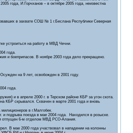
2005 года, И.Горчханов – в октябре 2005 года, неизвестна
овавших в захвате СОШ № 1 г.Беслана Республики Северная
ытке устроиться на работу в МВД Чечни.
004 года.
ужия и боеприпасов. В ноябре 2003 года дело прекращено.
. Осужден на 9 лет, освобожден в 2001 году.
004 года.
ружия) и в апреле 2000 г. в Терском районе КБР за угон скота.
она КБР скрывался. Схвачен в марте 2001 года и вновь
а милиционеров в г.Малгобек.
 г. и подрыва поезда в мае 2004 года. Находился в розыске.
н и отпущен 6-м отделом МВД РСО-Алания.
.Орел. В мае 2000 года участвовал в нападении на колонны
УФСБ РИ и г.Назрань в июне 2004 г.