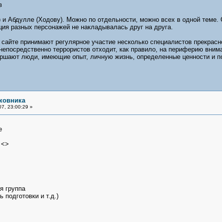
в
) и Абдулле (Ходову). Можно по отдельности, можно всех в одной теме.
ия разных персонажей не накладывалась друг на друга.
 сайте принимают регулярное участие несколько специалистов прекрасн
непосредственно террористов отходит, как правило, на периферию вним
ршают люди, имеющие опыт, личную жизнь, определенные ценности и по
ковника
7, 23:00:29 »
е
 <>
я группа
 подготовки и т.д.)