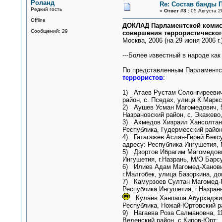
Роланд
Re: Состав банды 
Редкий гость
«
Ответ #3 :
05 Августа 2
Offline
ДОКЛАД Парламентской комисс
Сообщений: 29
совершения террористического
Москва, 2006 (на 29 июня 2006 г.
---Более известный в народе ка
По представленным Парламентск
террористов
:
1) Атаев Рустам Солонгиреевич,
район, с. Пседах, улица К.Маркс
2) Аушев Усман Магомедович, 5
Назрановский район, с. Экажево
3) Ахмедов Хизраил Хансолтано
Республика, Гудермесский район
4) Гатагажев Аслан-Гирей Бексу
адресу: Республика Ингушетия, 
5) Дзортов Ибрагим Магомедови
Ингушетия, г.Назрань, М/О Барсу
6) Илиев Адам Магомед-Ханович
г.Малгобек, улица Базоркина, до
7) Камурзоев Султан Магомед-Ге
Республика Ингушетия, г.Назран
Кулаев Ханпаша Абурхаджиеви
Республика, Ножай-Юртовский ра
9) Нагаева Роза Салмановна, 1
Веденский район, с.Киров-Юрт;