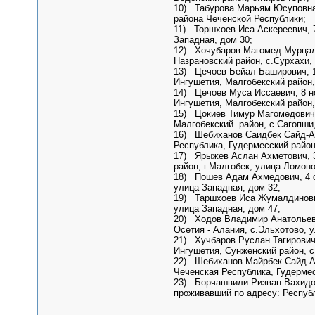
10) Табурова Марьям Юсуповна,
района Чеченской Республики;
11) Торшхоев Иса Аскереевич, 7
Западная, дом 30;
12) Хочубаров Магомед Мурцало
Назрановский район, с.Сурхахи,
13) Цечоев Бейал Баширович, 1
Ингушетия, Малгобекский район,
14) Цечоев Муса Иссаевич, 8 н
Ингушетия, Малгобекский район,
15) Цокиев Тимур Магомедович,
Малгобекский район, с.Сагопши
16) Шебиханов Саидбек Сайд-Ал
Республика, Гудермесский район
17) Ярыжев Аслан Ахметович, 3 
район, г.Малгобек, улица Ломоно
18) Пошев Адам Ахмедович, 4 се
улица Западная, дом 32;
19) Таршхоев Иса Жумалдинович,
улица Западная, дом 47;
20) Ходов Владимир Анатольевич
Осетия - Алания, с.Эльхотово, у
21) Хучбаров Руслан Тагирович,
Ингушетия, Сунженский район, с
22) Шебиханов Майрбек Сайд-Ал
Чеченская Республика, Гудермес
23) Борчашвили Ризван Вахидов
проживавший по адресу: Республ