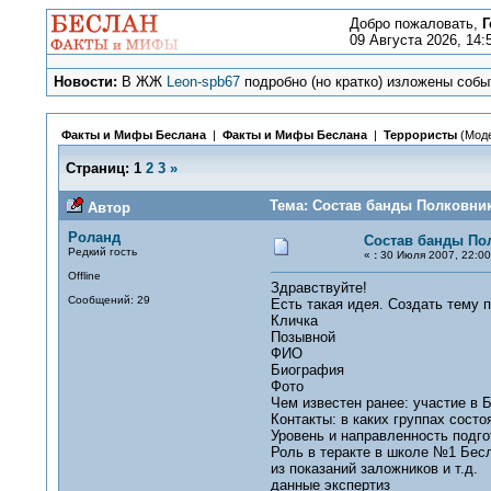
Добро пожаловать,
Г
09 Августа 2026, 14:
Новости:
В ЖЖ
Leon-spb67
подробно (но кратко) изложены событ
Факты и Мифы Беслана
|
Факты и Мифы Беслана
|
Террористы
(Мод
Страниц:
1
2
3
»
Тема: Состав банды Полковник
Автор
Роланд
Состав банды По
Редкий гость
«
:
30 Июля 2007, 22:00
Offline
Здравствуйте!
Сообщений: 29
Есть такая идея. Создать тему 
Кличка
Позывной
ФИО
Биография
Фото
Чем известен ранее: участие в 
Контакты: в каких группах сост
Уровень и направленность подго
Роль в теракте в школе №1 Бес
из показаний заложников и т.д.
данные экспертиз