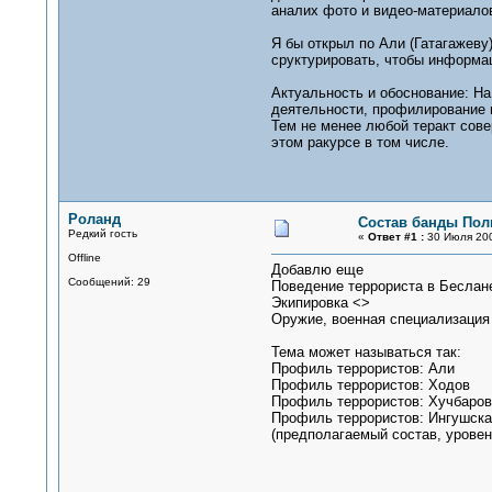
аналих фото и видео-материало
Я бы открыл по Али (Гатагажеву
сруктурировать, чтобы информац
Актуальность и обоснование: На
деятельности, профилирование 
Тем не менее любой теракт сове
этом ракурсе в том числе.
Роланд
Состав банды Пол
Редкий гость
«
Ответ #1 :
30 Июля 200
Offline
Добавлю еще
Сообщений: 29
Поведение террориста в Беслан
Экипировка <>
Оружие, военная специализация
Тема может называться так:
Профиль террористов: Али
Профиль террористов: Ходов
Профиль террористов: Хучбаров
Профиль террористов: Ингушска
(предполагаемый состав, уровень