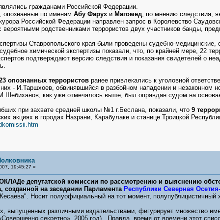
являлись гражданами Российской Федерации.
, опознанные по именам
Абу Фарух
и
Магомед
, по мнению следствия, 
курора Российской Федерации направлен запрос в Королевство Саудовс
 вероятными родственниками террористов двух участников банды, пре
спертизы Ставропольского края были проведены судебно-медицинские, с
 судебное химической экспертизы показали, что, по крайней мере, 22 те
спертов подтверждают версию следствия и показания свидетелей о неа
ь.
 23 опознанных террористов
ранее привлекались к уголовной ответств
 них - И.Таршхоев, обвинявшийся в разбойном нападении и незаконном 
 М.Шебиханов, как уже отмечалось выше, был оправдан судом на основа
ибших при захвате средней школы №1 г.Беслана, показали, что
9 терро
ких акциях в городах Назрани, Карабулаке и станице Троицкой Республик
dkomissii.htm
Полковника
007, 19:45:27 »
ОКЛАДе депутатской комиссии по рассмотрению и выяснению обстоя
а, созданной
на заседании Парламента
Республики Северная Осетия
Кесаева". Носит полуофициальный на тот момент, полупублицистичный х
ах, выпущенных различными издательствами, фигурирует множество име
Совершенно секретно», 2005 год). Правда, время от времени этот списо