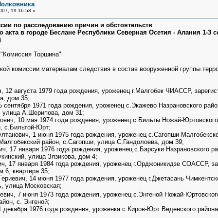
Полковника
007, 19:16:58 »
ии по расследованию причин и обстоятельств
 акта в городе Беслане Республики Северная Осетия - Алания 1-3 с
)
к "Комиссия Торшина"
ой комиссии материалам следствия в состав вооруженной группы терр
 12 августа 1979 года рождения, уроженец г.Малгобек ЧИАССР, зарегис
а, дом 35;.
 сентября 1971 года рождения, уроженец с.Экажево Назрановского рай
, улица А.Шерипова, дом 31;
вич, 10 мая 1974 года рождения, уроженец с.Бильты Ножай-Юртовского
, с.Бильтой-Юрт;
лтанович, 1 июня 1975 года рождения, уроженец с.Сагопши Малгобекско
Малгобекский район, с.Сагопши, улица С.Гандолоева, дом 39;
ч, 17 января 1976 года рождения, уроженец с.Барсуки Назрановского р
кинский, улица Зязикова, дом 4;
, 17 января 1984 года рождения, уроженец г.Орджоникидзе СОАССР, за
м 6, квартира 35;
риевич, 14 июня 1977 года рождения, уроженец г.Джетасань Чимкентско
ь, улица Московская;
ч, 7 июня 1973 года рождения, уроженец с.Энгеной Ножай-Юртовского
йон, с. Энгеной;
1 декабря 1976 года рождения, уроженка с.Киров-Юрт Веденского район