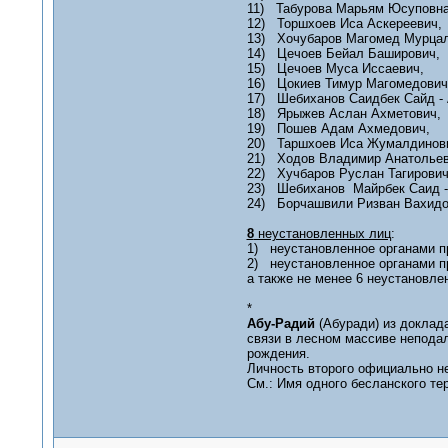
11) Табурова Марьям Юсуповна
12) Торшхоев Иса Аскереевич,
13) Хочубаров Магомед Мурцал
14) Цечоев Бейал Баширович,
15) Цечоев Муса Иссаевич,
16) Цокиев Тимур Магомедович
17) Шебиханов Саидбек Сайд - 
18) Ярыжев Аслан Ахметович,
19) Пошев Адам Ахмедович,
20) Таршхоев Иса Жумалдинов
21) Ходов Владимир Анатольев
22) Хучбаров Руслан Тагирович
23) Шебиханов Майрбек Саид -
24) Борчашвили Ризван Вахидо
8
неустановленных лиц
:
1) неустановленное органами п
2) неустановленное органами п
а также не менее 6 неустановл
*
Абу-Радий
(Абуради) из доклад
связи в лесном массиве непода
рождения.
Личность второго официально н
См.: Имя одного бесланского терр