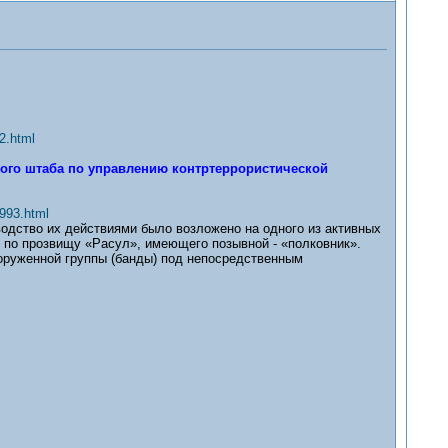
2.html
ого штаба по управлению контртеррористической
993.html
одство их действиями было возложено на одного из активных
 по прозвищу «Расул», имеющего позывной - «полковник».
вооруженной группы (банды) под непосредственным