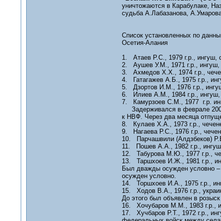
уничтожаются в Карабулаке, Назр
судьба А.Лабазанова, А.Умарова
Список установленных по данны
Осетия-Алания
1. Атаев Р.С., 1979 г.р., ингуш,
2. Аушев У.М., 1971 г.р., ингуш,
3. Ахмедов Х.Х., 1974 г.р., чеч
4. Гатагажев А.Б., 1975 г.р., ин
5. Дзортов И.М., 1976 г.р., инг
6. Илиев А.М., 1984 г.р., ингуш
7. Камурзоев С.М., 1977 г.р. ин
Задерживался в феврале 2000 
к НВФ. Через два месяца отпущ
8. Кулаев Х.А., 1973 г.р., чечен
9. Нагаева Р.С., 1976 г.р., чече
10. Парчашвили (Алдзбеков) Р.В.
11. Пошев А.А., 1982 г.р., ингу
12. Табурова М.Ю., 1977 г.р., ч
13. Таршхоев И.Ж., 1981 г.р., и
Был дважды осужден условно – н
осужден условно.
14. Торшхоев И.А., 1975 г.р., и
15. Ходов В.А., 1976 г.р., укра
До этого был объявлен в розыск
16. Хочубаров М.М., 1983 г.р., 
17. Хучбаров Р.Т., 1972 г.р., и
федеральных войск между селами