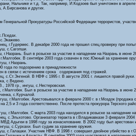
ани, Нальчике и т.д. Так, например, И.Кодзоев был уничтожен в апреле 
, А.Бирсанова и других.
м Генеральной Прокуратуры Российской Федерации террористов, участв
 с.Пседах.
 с.Экажево.
енец, г.Гудермес. В декабре 2000 года не прошел спец.проверку при поп
гуш, с.Сагопши.
уш, г.Назрань. Был в розыске за участие в нападении на Назрань в июне 2
, г.Малгобек. В сентябре 2003 года схвачен в пос.Южный за хранение ор
гуш, г.Назрань.
года по подозрению в принадлежности
ен в связи с истечением срока содержания под стражей.
ец, с.Ст.Энгеной. В НВФ с 1995 г. В августе 2001 г. лишился правой руки
нка, с.Ведено.
, 1978 гр., ингуш, с.Нестеровская.
ш, г.Малгобек. Был в розыске за участие в нападении на Назрань в июне 2
еченка, с.Курчалой.
нгуш, г.Малгобек. Арестовывался в феврале 2000 г. в г.Моздок (продажа о
а 2,5 и 3 года соответственно. После протеста прокурора Терского рай
нгуш, г.Малгобек. С марта 2003 года находился в розыске за нападение н
инец, с.Эльхотово. Организатор теракта в г.Владикавказе 3 февраля 2004
 МВД Адыгеи в 1998 году за изнасилование. В 2002 году был арестова
ингуш, с.Сурхахи. Был судим за хранение оружия.
нгуш, с.Галашки. Участник НВФ. В 1998 г. совершил двойное убийство в г
 Галашки и Алхасты. В сентябре 2003 года участвовал в нападении на 