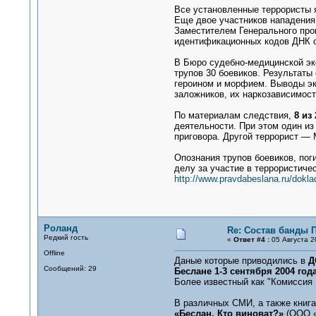
Все установленные террористы 
Еще двое участников нападения
Заместителем Генерального про
идентификационных кодов ДНК с
В Бюро судебно-медицинской эк
трупов 30 боевиков. Результаты
героином и морфием. Выводы эк
заложников, их наркозависимост
По материалам следствия,
8 из
деятельности. При этом один из
приговора. Другой террорист —
Опознания трупов боевиков, пог
делу за участие в террористичес
http://www.pravdabeslana.ru/dokla
Роланд
Re: Состав банды 
Редкий гость
«
Ответ #4 :
05 Августа 2
Offline
Даные которые приводились в
Д
Сообщений: 29
Беслане 1-3 сентября 2004 год
Более известный как "Комиссия 
В различных СМИ, а также книг
«Беслан. Кто виноват?»
(ООО «