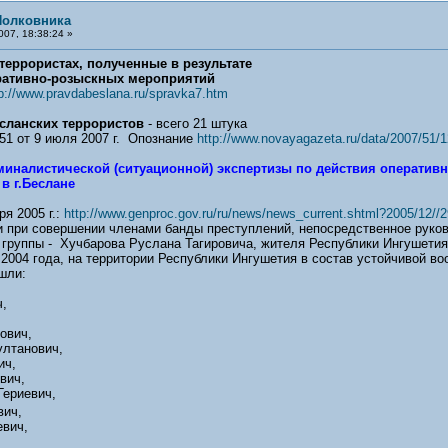
Полковника
007, 18:38:24 »
еррористах, полученные в результате
ративно-розыскных мероприятий
p://www.pravdabeslana.ru/spravka7.htm
сланских террористов
- всего 21 штука
51 от 9 июля 2007 г. Опознание
http://www.novayagazeta.ru/data/2007/51/1
иналистической (ситуационной) экспертизы по действия оперативн
 в г.Беслане
я 2005 г.:
http://www.genproc.gov.ru/ru/news/news_current.shtml?2005/12//2
 при совершении членами банды преступлений, непосредственное руков
 группы - Хучбарова Руслана Тагировича, жителя Республики Ингушетия
те 2004 года, на территории Республики Ингушетия в состав устойчивой 
шли:
,
ович,
ултанович,
ич,
вич,
ериевич,
ич,
вич,