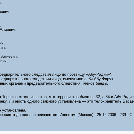
,
ович,
,
Алиевич,
ич,
ич,
,
 Алиевич,
вич,
редварительного следствия лицо по прозвищу «Абу-Радий»*,
редварительного следствия лицо, именуемое себя Абу-Фарух,
енных органами предварительного следствия членов банды.
а Торшина стало известно, что террористов было не 32, а 34 и Абу-Ради
леку. Личность одного связного установлена — это телохранитель Баса
е установлена.
ориста до сих пор неизвестно. Известия (Москва).- 25.12.2006.- 239.- C.