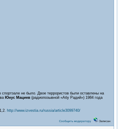
 в спортзале не было. Двое террористов были оставлены на
ева
Юнус Мациев
(радиопозывной «Абу Радий») 1984 года
1,2.
http://www.izvestia.ru/russia/article3099740/
Сообщить модератору
Записан