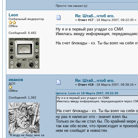
Просто так сказал (с)
Leon
Re: Штаб...чтоб его.
Глобальный модератор
«
Ответ #17 :
18 Марта 2007, 09:22:35 »
Offline
Ну я и в первый раз угадал со СМИ.
Сообщений: 6,482
Имелась ввиду информация, передающаяся
На счет блокады - хз. Ты бы взял на себя 
иванов
Re: Штаб...чтоб его.
ДСП
«
Ответ #18 :
18 Марта 2007, 09:38:16 »
Offline
Цитата: Leon от 18 Марта 2007, 09:22:35
Сообщений: 1,362
Ну я и в первый раз угадал со СМИ.
Имелась ввиду информация, передающаяся через СМИ
На счет блокады - хз. Ты бы взял на себя
ну раз я написал это - значит взял бы.
Только он бы не стал бы. По крайней мере 
так как обо всем, что происходит и произой
нем не сообщат в новостях.
"Я мзду не беру, мне за