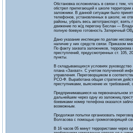
Обстановка осложнялась в связи с тем, чт
обстрел прилегающей к школе территории 
заложники. В данной ситуации было приня
телефонов, установленных в школе; не от
районы, убрать весь автотранспорт; взять
движение по ж/д перегону Беслан — Владик
полную боевую готовность Затеречный ОВД
Дано указание инспекции по делам несове
наличие у них средств связи. Приказом ми
По факту захвата заложников, терроризма
преступлений, предусмотренных ст. 105, 
пункты.
В складывающихся условиях руководство 
плана «Захват». С учетом полученной инф
управления. Переговорщиком в соответств
РСО-Ф. Выработана общая стратегия действ
преступниками, выяснение их требований, 
Предпринимавшиеся на первоначальном эта
дальнейшем через одну из заложниц прест
боевиками номер телефона оказался заблок
возможным.
Продолжая попытки организовать перегово
Волгасова с помощью громкоговорящей свя
В 16 часов 05 минут террористами через о
требованием немедленно связаться с ними