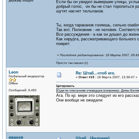
державу обидно"
Если бы он увидел вымершие улицы, услыша
добрый голос, он бы не стал торопиться р
шутят насчет тюльпанов.
Ты, когда тараканов гоняешь, сильно оза
Так вот, Полковник - не человек. Соответс
Все рассуждения - а как он дошел до жизни
Как хирурга, рассматривающего больного с 
помрет.
«
Последнее редактирование: 18 Марта 2007, 09:43
Просто так сказал (с)
Leon
Re: Штаб...чтоб его.
Глобальный модератор
«
Ответ #19 :
18 Марта 2007, 13:39:47 »
Offline
Цитировать
Сообщений: 6,482
Судя по описаниям очевидцев (например, Димы Беляк
Ага. По кр. мере это следует из его расск
Они вообще не ожидали
иванов
Штаб...(Андреев)