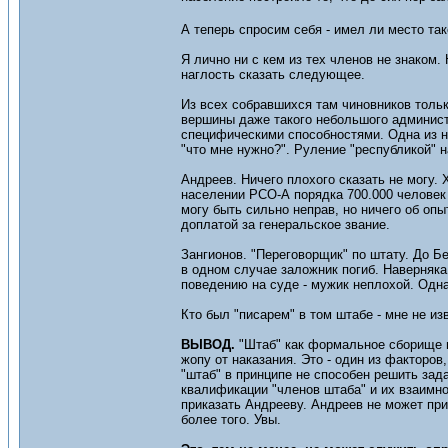
А теперь спросим себя - имел ли место т
Я лично ни с кем из тех членов не знаком.
наглость сказать следующее.
Из всех собравшихся там чиновников тольк
вершины даже такого небольшого админист
специфическими способностями. Одна из ни
"что мне нужно?". Руление "республикой" 
Андреев. Ничего плохого сказать не могу.
населении РСО-А порядка 700.000 человек 
могу быть сильно неправ, но ничего об оп
доплатой за генеральское звание.
Зангионов. "Переговорщик" по штату. До Б
в одном случае заложник погиб. Наверняка
поведению на суде - мужик неплохой. Одн
Кто был "писарем" в том штабе - мне не из
ВЫВОД.
"Штаб" как формальное сборище м
жопу от наказания. Это - один из факторов
"штаб" в принципе не способен решить задач
квалификации "членов штаба" и их взаимно
приказать Андрееву. Андреев не может прик
более того. Увы.