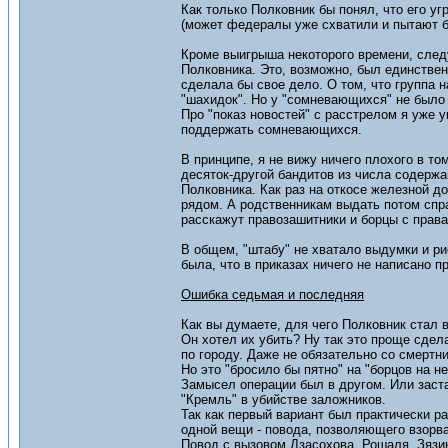
Как только Полковник бы понял, что его уг
(может федералы уже схватили и пытают ба
Кроме выигрыша некоторого времени, сле
Полковника. Это, возможно, был единствен
сделала бы свое дело. О том, что группа 
"шахидок". Но у "сомневающихся" не было
Про "показ новостей" с расстрелом я уже 
поддержать сомневающихся.
В принципе, я не вижу ничего плохого в то
десяток-другой бандитов из числа содержа
Полковника. Как раз на откосе железной д
рядом. А родственникам выдать потом спра
расскажут правозашитники и борцы с права
В общем, "штабу" не хватало выдумки и ри
была, что в приказах ничего не написано 
Ошибка седьмая и последняя
Как вы думаете, для чего Полковник стал 
Он хотел их убить? Ну так это проще сдел
по городу. Даже не обязательно со смертн
Но это "бросило бы пятно" на "борцов на н
Замысел операции был в другом. Или заста
"Кремль" в убийстве заложников.
Так как первый вариант был практически р
одной вещи - повода, позволяющего взорва
Повод с вызовом Дзасохова, Рошаля, Зязи