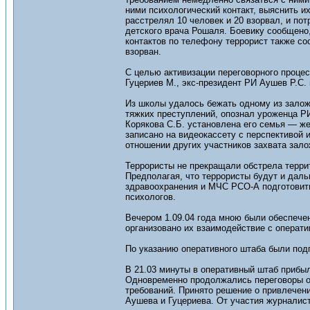
ними психологический контакт, выяснить и
расстрелял 10 человек и 20 взорвал, и по
детского врача Рошаля. Боевику сообщено,
контактов по телефону террорист также со
взорван.
С целью активизации переговорного проце
Гуцериев М., экс-президент РИ Аушев Р.С.
Из школы удалось бежать одному из залож
тяжких преступлений, опознал уроженца Р
Корякова С.Б. установлена его семья — же
записано на видеокассету с перспективой
отношении других участников захвата зал
Террористы не прекращали обстрела террит
Предполагая, что террористы будут и дал
здравоохранения и МЧС РСО-А подготовить
психологов.
Вечером 1.09.04 года мною были обеспече
организовано их взаимодействие с операт
По указанию оперативного штаба были под
В 21.03 минуты в оперативный штаб прибы
Одновременно продолжались переговоры о
требований. Принято решение о привлечен
Аушева и Гуцериева. От участия журналист