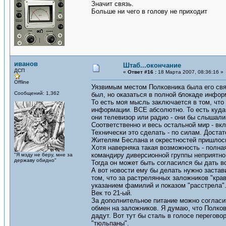
Значит связь.
Больше ни чего в голову не приходит
иванов
Штаб...окончание
ДСП
«
Ответ #16 :
18 Марта 2007, 08:36:16 »
Offline
Уязвимым местом Полковника была его связ
Сообщений: 1,362
был, но оказаться в полной блокаде инфо
То есть моя мысль заключается в том, что
информации. ВСЕ абсолютно. То есть куда 
они телевизор или радио - они бы слышали
Соответственно и весь остальной мир - вкл
Технически это сделать - по силам. Доста
Жителям Беслана и окрестностей пришлось бы
Хотя наверняка такая возможность - полн
командиру диверсионной группы неприятно з
"Я мзду не беру, мне за
державу обидно"
Тогда он может быть согласился бы дать в
А вот новости ему бы делать нужно заста
том, что за растрелянных заложников "крав
указанием фамилий и показом "расстрела".
Век то 21-ый.
За дополнительное питание можно согласит
обмен на заложников. Я думаю, что Полковн
дадут. Вот тут бы сталь в голосе перегово
"тюльпаны".