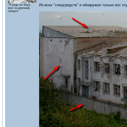
Из всех "спецсредств" я обнаружил только вот эт
"Я мзду не беру,
мне за державу
обидно"