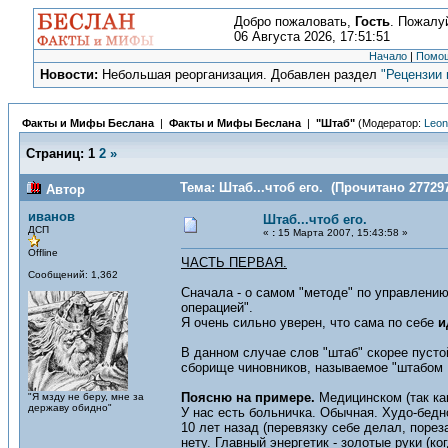
Добро пожаловать,
Гость
. Пожалу
06 Августа 2026, 17:51:51
Начало
|
Помо
Новости:
Небольшая реорганизация. Добавлен раздел
"Рецензии 
Факты и Мифы Беслана
|
Факты и Мифы Беслана
|
"Штаб"
(Модератор:
Leon
Страниц:
1
2
»
Тема: Штаб...чтоб его. (Прочитано 277297
Автор
иванов
Штаб...чтоб его.
ДСП
«
:
15 Марта 2007, 15:43:58 »
Offline
ЧАСТЬ ПЕРВАЯ.
Сообщений: 1,362
Сначала - о самом "методе" по управлени
операцией".
Я очень сильно уверен, что сама по себе
и
В данном случае слов "штаб" скорее пусто
сборище чиновников, называемое "штабом К
Поясню на примере.
Медицинском (так ка
"Я мзду не беру, мне за
державу обидно"
У нас есть больничка. Обычная. Худо-бедн
10 лет назад (перевязку себе делал, порез
нету. Главный энергетик - золотые руки (ко