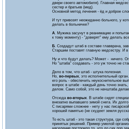
двери своего автомобиля). Главная медсест
сестер и братьев (мед).
Основной метод лечения - ёд и доброе сло
И тут привозят неожиданно больного, у ко
делать в больничке?
А
. Мужика засунут в реанимацию и попытаю
к тому моменту) - "доверят" ему делать вс
Б
. Создадут штаб в составе главврача, зав
Старшим поставят главную медсестру. И в
Ну и что будут делать? Может - ничего. Ог
Но "штаба" создавать - это уж точно не ста
Дело в том, что штаб - штука полезная.
Но,
во-первых
, это исполнительный орган
его роль - обеспечить неукоснительное вы
вопрос в штабе - каждый день точно знать
делом. Само собой, это не начштаба делае
Отсюда
во-вторых
. В штабе сидят специа
внезапно выпавшего зимой снега. Их долго
С писарями сложнее - нету у нас писарско
хорошей памятью (не скудеет земля русска
То есть штаб - это такая структура, где 
принятых решений. Пример умелой организа
население построило то, что до сих пор за