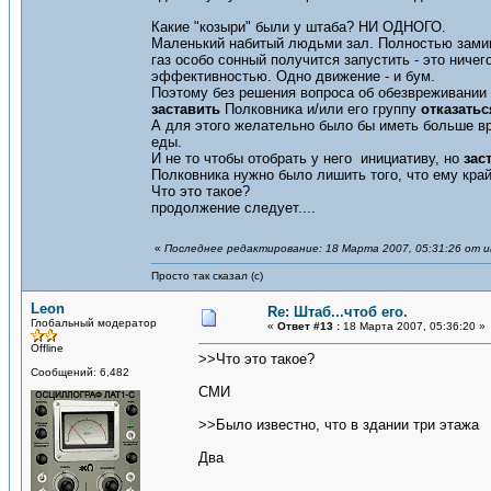
Какие "козыри" были у штаба? НИ ОДНОГО.
Маленький набитый людьми зал. Полностью замин
газ особо сонный получится запустить - это ниче
эффективностью. Одно движение - и бум.
Поэтому без решения вопроса об обезвреживании 
заставить
Полковника и/или его группу
отказатьс
А для этого желательно было бы иметь больше вр
еды.
И не то чтобы отобрать у него инициативу, но
заст
Полковника нужно было лишить того, что ему кра
Что это такое?
продолжение следует....
«
Последнее редактирование: 18 Марта 2007, 05:31:26 от и
Просто так сказал (с)
Leon
Re: Штаб...чтоб его.
Глобальный модератор
«
Ответ #13 :
18 Марта 2007, 05:36:20 »
Offline
>>Что это такое?
Сообщений: 6,482
СМИ
>>Было известно, что в здании три этажа
Два