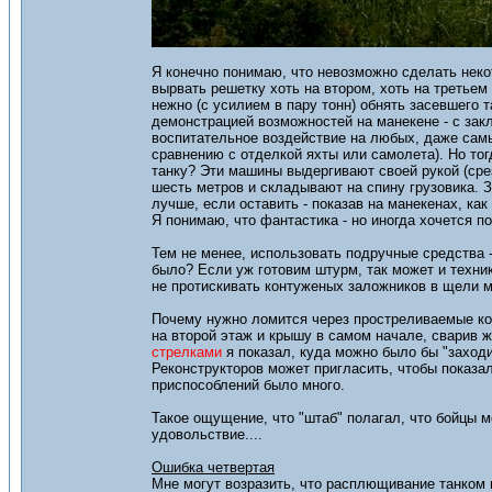
Я конечно понимаю, что невозможно сделать неко
вырвать решетку хоть на втором, хоть на третьем
нежно (с усилием в пару тонн) обнять засевшего 
демонстрацией возможностей на манекене - с зак
воспитательное воздействие на любых, даже самых
сравнению с отделкой яхты или самолета). Но то
танку? Эти машины выдергивают своей рукой (срез
шесть метров и складывают на спину грузовика. 
лучше, если оставить - показав на манекенах, как 
Я понимаю, что фантастика - но иногда хочется по
Тем не менее, использовать подручные средства 
было? Если уж готовим штурм, так может и техник
не протискивать контуженых заложников в щели м
Почему нужно ломится через простреливаемые кор
на второй этаж и крышу в самом начале, сварив 
стрелками
я показал, куда можно было бы "заходи
Реконструкторов может пригласить, чтобы показал
приспособлений было много.
Такое ощущение, что "штаб" полагал, что бойцы м
удовольствие....
Ошибка четвертая
Мне могут возразить, что расплющивание танком 