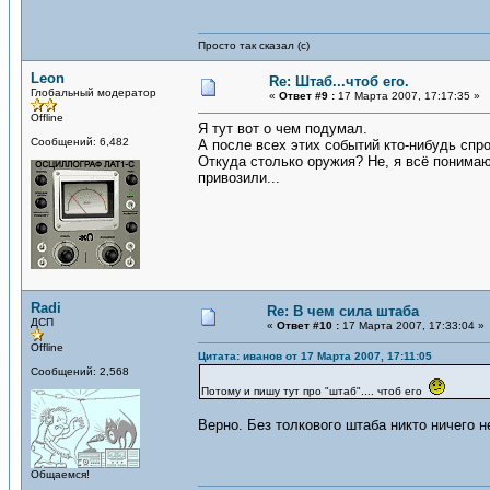
Просто так сказал (с)
Leon
Re: Штаб...чтоб его.
Глобальный модератор
«
Ответ #9 :
17 Марта 2007, 17:17:35 »
Offline
Я тут вот о чем подумал.
Сообщений: 6,482
А после всех этих событий кто-нибудь спр
Откуда столько оружия? Не, я всё понимаю
привозили...
Radi
Re: В чем сила штаба
ДСП
«
Ответ #10 :
17 Марта 2007, 17:33:04 »
Offline
Цитата: иванов от 17 Марта 2007, 17:11:05
Сообщений: 2,568
Потому и пишу тут про "штаб".... чтоб его
Верно. Без толкового штаба никто ничего н
Общаемся!