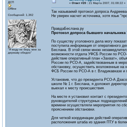
ДСП
«
Ответ #20 :
21 Марта 2007, 01:08:22 »
Offline
Так называемй протокол допроса Андреева
Сообщений: 1,362
Не уверен насчет источника, хотя язык "п
ПравдаБеслана.ру
Протокол допроса бывшего начальника 
По существу уголовного дела могу показат
поступила информация от оперативного де
Беслана. В этой связи мною незамедлител
"Я мзду не беру, мне за
державу обидно"
возможности отдела УФСБ России по РСО-А
действие оперативный план «Захват», объ
России по РСО-А, задействованным в меро
обстановку, осуществить возложенные на 
ФСБ России по РСО-А в г. Владикавказе и
Установив, что до президента РСО-А Дзас
школе № 1 г. Беслана, я доложил директо
выехал к месту происшествия.
На месте я установил контакт с президен
руководителей структурных подразделений
времени осуществляли мероприятия по сбо
прояснением обстановки.
Для четкой координации действий операти
расположения штаба из здания ПТУ в боле