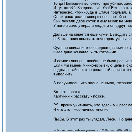
Тогда Полковник вспомнил про убитых зал
И тут штаб "обрадовался". Ура! Есть контак
Интересно, кто-нибудь в штабе подумал, а
Он их расстрелял совершенно спокойно.
Они лежали двое суток и ему никак не меш
У него в зале умирали люди, а он вдруг пр
Дальше начинается еще хуже. Выводить спа
побежал вниз помогать кочегарам уголька к
Судя по описаниям очевидцев (например, Д
была дана команда быть готовыми.
И самое главное - вообще не было расписа
Если мы имеем минно-взрывную цепь и сид
подрыва - абсолютно реальный вариант разв
выполнить.
А получилось, что плана не было, готовнос
Вот так коротко.
Картинки к рассказу - позже.
PS. прошу учитывать, что здесь мы рассма
И что это - мое личное мнение.
ПыСы. В этот раз ты угадал, Леон. Но ден
«
Последнее редактирование: 18 Марта 2007, 08:40