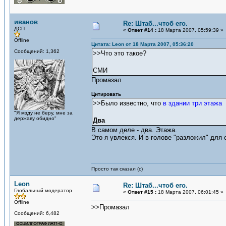
иванов
Re: Штаб...чтоб его.
ДСП
«
Ответ #14 :
18 Марта 2007, 05:59:39 »
Offline
Цитата: Leon от 18 Марта 2007, 05:36:20
Сообщений: 1,362
>>Что это такое?
СМИ
Промазал
Цитировать
>>Было известно, что
в здании три этажа
"Я мзду не беру, мне за
державу обидно"
Два
В самом деле - два. Этажа.
Это я увлекся. И в голове "разложил" для 
Просто так сказал (с)
Leon
Re: Штаб...чтоб его.
Глобальный модератор
«
Ответ #15 :
18 Марта 2007, 06:01:45 »
Offline
>>Промазал
Сообщений: 6,482