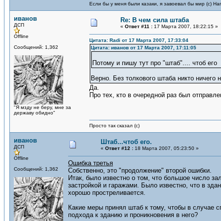
Если бы у меня были казаки, я завоевал бы мир (с) На
иванов
Re: В чем сила штаба
ДСП
«
Ответ #11 :
17 Марта 2007, 18:22:15 »
Offline
Цитата: Radi от 17 Марта 2007, 17:33:04
Сообщений: 1,362
Цитата: иванов от 17 Марта 2007, 17:11:05
Потому и пишу тут про "штаб".... чтоб его
Верно. Без толкового штаба никто ничего н
Да.
Про тех, кто в очередной раз был отправле
"Я мзду не беру, мне за
державу обидно"
Просто так сказал (с)
иванов
Штаб...чтоб его.
ДСП
«
Ответ #12 :
18 Марта 2007, 05:23:50 »
Offline
Ошибка третья
Сообщений: 1,362
Собственно, это "продолжение" второй ошибки.
Итак, было известно о том, что большое число з
застройкой и гаражами. Было известно, что в зда
хорошо простреливается.
Какие меры принял штаб к тому, чтобы в случае 
подхода к зданию и проникновения в него?