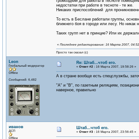
громоздкий для работы в тесноте помещени
недостатки при работе в тесноте - те же.
Никаких приспособлений для проникновени
То есть в Беслане работали группы, основ
ближнего боя в городе или лесу. Но никак
Таких групп нет в принцие? Или их держали
«
Последнее редактирование: 16 Марта 2007, 04:52
Просто так сказал (с)
Leon
Re: Штаб...чтоб его.
Глобальный модератор
«
Ответ #2 :
16 Марта 2007, 19:58:26 »
Offline
А в стране вообще есть спецслузжбы, зат
Сообщений: 6,482
"А" и "В", по газетным реляциям, позицион
наверное, правильно
иванов
Штаб...чтоб его.
ДСП
«
Ответ #3 :
16 Марта 2007, 23:56:45 »
Offline