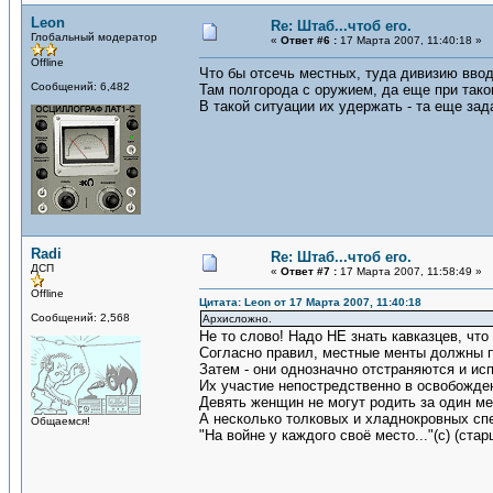
Leon
Re: Штаб...чтоб его.
Глобальный модератор
«
Ответ #6 :
17 Марта 2007, 11:40:18 »
Offline
Что бы отсечь местных, туда дивизию вво
Сообщений: 6,482
Там полгорода с оружием, да еще при тако
В такой ситуации их удержать - та еще за
Radi
Re: Штаб...чтоб его.
ДСП
«
Ответ #7 :
17 Марта 2007, 11:58:49 »
Offline
Цитата: Leon от 17 Марта 2007, 11:40:18
Сообщений: 2,568
Архисложно.
Не то слово! Надо НЕ знать кавказцев, ч
Согласно правил, местные менты должны пр
Затем - они однозначно отстраняются и ис
Их участие непостредственно в освобожден
Девять женщин не могут родить за один ме
А несколько толковых и хладнокровных спе
Общаемся!
"На войне у каждого своё место..."(с) (ста