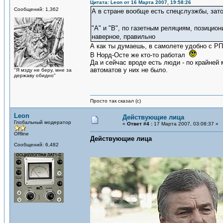
Цитата: Leon от 16 Марта 2007, 19:58:26
Сообщений: 1,362
А в стране вообще есть спецслузжбы, зат
"А" и "В", по газетным реляциям, позицио
наверное, правильно
А как ты думаешь, в самолете удобно с Р
В Норд-Осте же кто-то работал
Да и сейчас вроде есть люди - по крайней 
автоматов у них не было.
"Я мзду не беру, мне за
державу обидно"
Просто так сказал (с)
Leon
Действующие лица
Глобальный модератор
«
Ответ #4 :
17 Марта 2007, 03:08:37 »
Offline
Действующие лица
Сообщений: 6,482