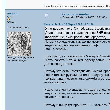
Если бы у меня были казаки, я завоевал бы мир (с) На
иванов
В чем сила штаба
ДСП
«
Ответ #8 :
17 Марта 2007, 17:11:05 »
Offline
Цитата: Radi от 17 Марта 2007, 11:01:46
Сообщений: 1,362
Я не думаю, что стОит обсуждать действия
Дело в том, что их квалификация ВНЕ сомн
(вооружение, экипировка, спецсредства).
Не могу согласится, так как по-моему это 
видеокамер, но тем не менее - миф.
Это - в-первых.
Во-вторых, тут я говорил о "заслугах" штаб
"Я мзду не беру, мне за
И это работа "штаба" (см. определение "ш
державу обидно"
для спецподготовки.
Потому что если "гражданские" имеют право
парни голыми руками выполнят задачу, тако
так как пацан первого года службы и ветер
есть спокойно.
Ради, ты отлично знаешь, что для успешно
недостаточно, то это компенсируется чьими
согласится не могу.
Потому и пишу тут про "штаб".... чтоб его