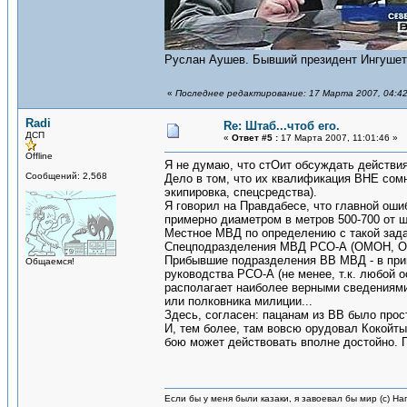
Руслан Аушев. Бывший президент Ингушет
«
Последнее редактирование: 17 Марта 2007, 04:42
Radi
Re: Штаб...чтоб его.
ДСП
«
Ответ #5 :
17 Марта 2007, 11:01:46 »
Offline
Я не думаю, что стОит обсуждать действия
Сообщений: 2,568
Дело в том, что их квалификация ВНЕ сомн
экипировка, спецсредства).
Я говорил на Правдабесе, что главной о
примерно диаметром в метров 500-700 от 
Местное МВД по определению с такой зада
Спецподразделения МВД РСО-А (ОМОН, ОМ
Прибывшие подразделения ВВ МВД - в прин
Общаемся!
руководства РСО-А (не менее, т.к. любой о
располагает наиболее верными сведениями
или полковника милиции...
Здесь, согласен: пацанам из ВВ было прост
И, тем более, там вовсю орудовал Кокойт
бою может действовать вполне достойно.
Если бы у меня были казаки, я завоевал бы мир (с) На