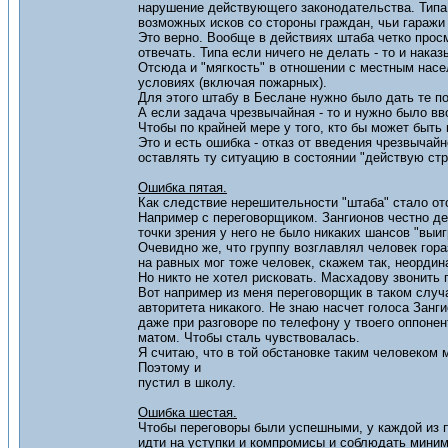
нарушение действующего законодательства. Типа 
возможных исков со стороны граждан, чьи гараж
Это верно. Вообще в действиях штаба четко просм
отвечать. Типа если ничего не делать - то и наказ
Отсюда и "мягкость" в отношении с местным насе
условиях (включая пожарных).
Для этого штабу в Беслане нужно было дать те п
А если задача чрезвычайная - то и нужно было вв
Чтобы по крайней мере у того, кто бы может быт
Это и есть ошибка - отказ от введения чрезвычайн
оставлять ту ситуацию в состоянии "действую стро
Ошибка пятая.
Как следствие нерешительности "штаба" стало отс
Например с переговорщиком. Зангионов честно де
точки зрения у него не было никаких шансов "выиг
Очевидно же, что группу возглавлял человек гор
на равных мог тоже человек, скажем так, неордин
Но никто не хотел рисковать. Масхадову звонить 
Вот например из меня переговорщик в таком случа
авторитета никакого. Не знаю насчет голоса Занги
даже при разговоре по телефону у твоего оппонент
матом. Чтобы сталь чувствовалась.
Я считаю, что в той обстановке таким человеком 
Поэтому и
пустил в школу.
Ошибка шестая.
Чтобы переговоры были успешными, у каждой из 
идти на уступки и компромисы и соблюдать миним