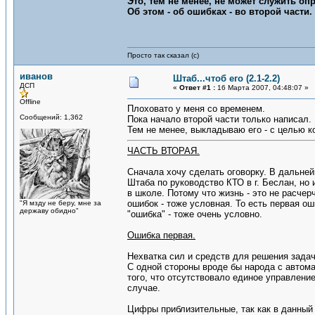
Это, тем не менее, не может служить о
Об этом - об ошибках - во второй части.
Просто так сказал (с)
иванов
Штаб...чтоб его (2.1-2.2)
ДСП
«
Ответ #1 :
16 Марта 2007, 04:48:07 »
Offline
Плоховато у меня со временем.
Сообщений: 1,362
Пока начало второй части только написал.
Тем не менее, выкладываю его - с целью к
ЧАСТЬ ВТОРАЯ.
Сначала хочу сделать оговорку. В дальне
Штаба по руководство КТО в г. Беслан, но
в школе. Потому что жизнь - это не расче
ошибок - тоже условная. То есть первая о
"Я мзду не беру, мне за
державу обидно"
"ошибка" - тоже очень условно.
Ошибка первая.
Нехватка сил и средств для решения задач
С одной стороны вроде бы народа с автома
того, что отсутствовало единое управлен
случае.
Цифры приблизительные, так как в данный