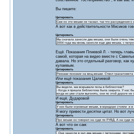
Вы пишите:
Цитировать
Сам он эти мешки не таскал, так что рассуждения о 
А вот как в действительности Мисиков гов
Цитировать
Мы сначала занесли два мешка, они были очень тяж
2004 года мы вновь занесли еще два мешка, с патр
Ещё. Показания Плиевой Л. - теперь глав
самой, которая на видео вместе с Савель
давала. Но это отдельный разговор, как ку
кулаевым.
Цитировать
Рюкзаки похожие на вещ.мешки. Ствол гранатомета м
Или ещё показания Цалиевой
Цитировать
Вы видели, как вскрывали полы в библиотеке?
- Когда я пришла библиотека была закрыта. У нас б
когда их уже стали выгонять, они по этой дороге не
И ещё, Дударовой
Цитировать
У них были огромные мешки, в коридоре стояли и в 
Я могу привести десятки цитат. Но вот лу
Цитировать
Про мешки он говорил на суде по РУВД. А на суде п
А вот что он сам:
Цитировать
. Они занесли в зал два мешка с патронами, постав