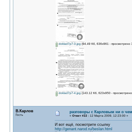
doklad7p7-3.jpg
(94.49 Кб, 636x961 - просмотрено 
doklad7p7-4.jpg
(143.12 Кб, 623x950 - просмотрено
В.Карлов
разговоры с Карловым ни о чем.
Гость
«
Ответ #22 :
12 Марта 2009, 12:23:00 »
И вот ещё, посмотрите ссылку
http://genant.narod.ru/beslan.html