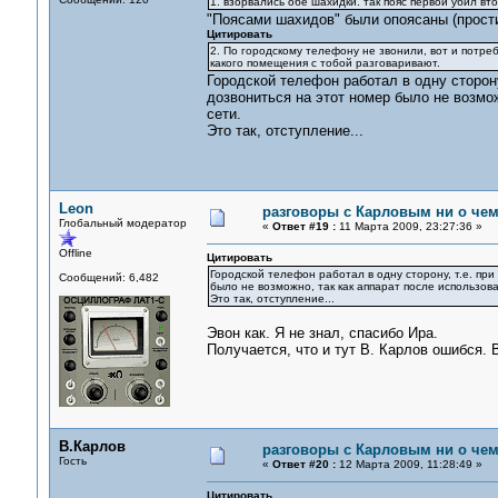
1. взорвались обе шахидки. так пояс первой убил вт
"Поясами шахидов" были опоясаны (прости
Цитировать
2. По городскому телефону не звонили, вот и потре
какого помещения с тобой разговаривают.
Городской телефон работал в одну сторону
дозвониться на этот номер было не возмо
сети.
Это так, отступление...
Leon
разговоры с Карловым ни о чем.
Глобальный модератор
«
Ответ #19 :
11 Марта 2009, 23:27:36 »
Offline
Цитировать
Городской телефон работал в одну сторону, т.е. пр
Сообщений: 6,482
было не возможно, так как аппарат после использов
Это так, отступление...
Эвон как. Я не знал, спасибо Ира.
Получается, что и тут В. Карлов ошибся. 
В.Карлов
разговоры с Карловым ни о чем.
Гость
«
Ответ #20 :
12 Марта 2009, 11:28:49 »
Цитировать