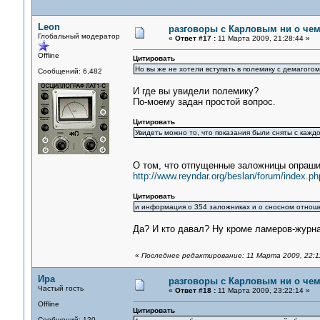
Leon
разговоры с Карловым ни о чем.
Глобальный модератор
«
Ответ #17 :
11 Марта 2009, 21:28:44 »
Offline
Цитировать
Но вы же не хотели вступать в полемику с демагого
Сообщений: 6,482
И где вы увидели полемику?
По-моему задан простой вопрос.
Цитировать
Увидеть можно то, что показания были сняты с каж
О том, что отпущенные заложницы опраши
http://www.reyndar.org/beslan/forum/index.ph
Цитировать
и информация о 354 заложниках и о сносном отноше
Да? И кто давал? Ну кроме ламеров-журн
«
Последнее редактирование: 11 Марта 2009, 22:1
Ира
разговоры с Карловым ни о чем.
Частый гость
«
Ответ #18 :
11 Марта 2009, 23:22:14 »
Offline
Цитировать
Сообщений: 120