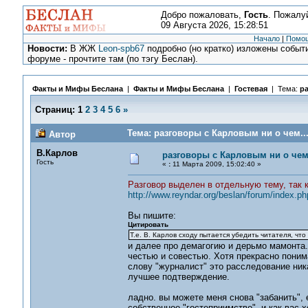
Добро пожаловать,
Гость
. Пожалу
09 Августа 2026, 15:28:51
Начало
|
Помо
Новости:
В ЖЖ
Leon-spb67
подробно (но кратко) изложены событи
форуме - прочтите там (по тэгу Беслан).
Факты и Мифы Беслана
|
Факты и Мифы Беслана
|
Гостевая
| Тема:
ра
Страниц:
1
2
3
4
5
6
»
Тема: разговоры с Карловым ни о чем...
Автор
В.Карлов
разговоры с Карловым ни о чем.
Гость
«
:
11 Марта 2009, 15:02:40 »
Разговор выделен в отдельную тему, так 
http://www.reyndar.org/beslan/forum/index.ph
Вы пишите:
Цитировать
Т.е. В. Карлов сходу пытается убедить читателя, чт
и далее про демагогию и дерьмо мамонта.
честью и совестью. Хотя прекрасно понима
слову "журналист" это расследование никак
лучшее подтверждение.
ладно. вы можете меня снова "забанить", 
собственное "гостеприимство", и как вас 