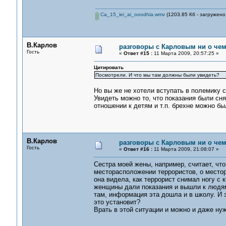
Ca_15_iei_ai_ooodhia.wmv
(1203.85 Кб - загружено
В.Карлов
разговоры с Карловым ни о чем.
Гость
«
Ответ #15 :
11 Марта 2009, 20:57:25 »
Цитировать
Посмотрели. И что мы там должны были увидеть?
Но вы же не хотели вступать в полемику 
Увидеть можно то, что показания были сн
отношении к детям и т.п. брехне можно бы
В.Карлов
разговоры с Карловым ни о чем.
Гость
«
Ответ #16 :
11 Марта 2009, 21:08:07 »
Сестра моей жены, например, считает, чт
месторасположении террористов, о местор
она видела, как террорист снимал ногу с к
женщины дали показания и вышли к людям,
там, информация эта дошла и в школу. И э
это установит?
Врать в этой ситуации и можно и даже нуж