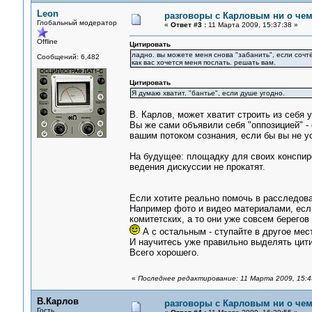
Leon
разговоры с Карловым ни о чем.
Глобальный модератор
«
Ответ #3 :
11 Марта 2009, 15:37:38 »
Offline
Цитировать
ладно. вы можете меня снова "забанить", если сочтё
Сообщений: 6,482
как вас хочется меня послать. решать вам.
Цитировать
Я думаю хватит. "бантье", если душе угодно.
В. Карлов, может хватит строить из себя 
Вы же сами объявили себя "оппозицией" - 
вашим потоком сознания, если бы вы не ус
На будущее: площадку для своих конспир
ведения дискуссии не прокатят.
Если хотите реально помочь в расследова
Например фото и видео материалами, если
комитетских, а то они уже совсем берегов
А с остальным - ступайте в другое мес
И научитесь уже правильно выделять цитир
Всего хорошего.
«
Последнее редактирование: 11 Марта 2009, 15:4
В.Карлов
разговоры с Карловым ни о чем.
Гость