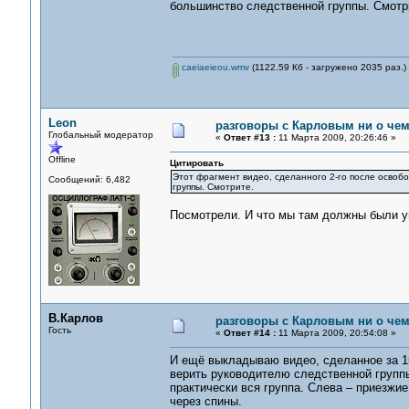
большинство следственной группы. Смотр
caeiaeieou.wmv
(1122.59 Кб - загружено 2035 раз.)
Leon
разговоры с Карловым ни о чем.
Глобальный модератор
«
Ответ #13 :
11 Марта 2009, 20:26:46 »
Offline
Цитировать
Этот фрагмент видео, сделанного 2-го после освоб
Сообщений: 6,482
группы. Смотрите.
Посмотрели. И что мы там должны были у
В.Карлов
разговоры с Карловым ни о чем.
Гость
«
Ответ #14 :
11 Марта 2009, 20:54:08 »
И ещё выкладываю видео, сделанное за 15
верить руководителю следственной группы
практически вся группа. Слева – приезжие
через спины.