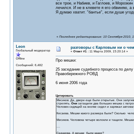
все трое, и Набиев, и Гаглоев, и Морозки
лечился. И не в клевете я его обвиняю, а
Я думаю хватит. "бантье", если душе угод
«
Последнее редактирование: 10 Сентября 2010, 1
Leon
разговоры с Карловым ни о чем.
Глобальный модератор
«
Ответ #1 :
11 Марта 2009, 15:20:14 »
Offline
Про мешки:
Сообщений: 6,482
25 заседание судебного процесса по дел
Правобережного РОВД
6 июня 2006 года
Цитировать
Мисиков: Да, двери еще были открытые. Они запугив
стрелять.
Они
затащили два больших мешка с патрон
Человек сидящий на кнопке сидел и заряжал автомат
Кесаева. Мешки какого размера были? Сколько чело
Мисиков. Человека четыре волокли и тащили. Мешк
....
Сидакова. А мешки были какие?