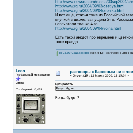
http://www.newsru.com/russia/03sep2004/chr
http://www.rg.ru/2004/09/03/osetiya.html
http://www.rg.ru/2004/09/04/xronika.html
И вот ещё, статья тоже из Российской газ
внучкой в школе. выпущена 2-го. Рассказа
напечатали только 4-го.
http://www.rg.ru/2004/09/04/voina.html
Есть такой анкдот про евремеев и цветной
тоже правда.
op03.09.04aaaeii.doc
(454.5 Кб - загружено 2855 ра
Leon
разговоры с Карловым ни о чем.
Глобальный модератор
«
Ответ #25 :
12 Марта 2009, 13:15:04 »
Offline
Цитировать
Будет, будет.
Сообщений: 6,482
Когда будет?