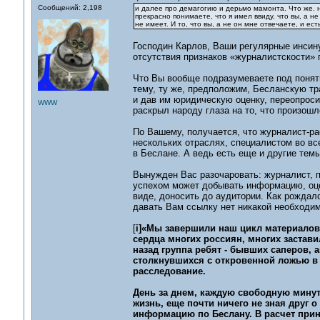
Сообщений: 2,198
и далее про демагогию и дерьмо мамонта. Что же. н
прекрасно понимаете, что я имел ввиду, что вы, а н
не имеет. И то, что вы, а не он мне отвечаете, и е
Господин Карлов, Ваши регулярные инсину
отсутствия признаков «журналистскости» 
Что Вы вообще подразумеваете под понят
тему, ту же, предположим, Бесланскую тр
и дав им юридическую оценку, переопроси
WWW
раскрыл народу глаза на то, что произошл
По Вашему, получается, что журналист-р
нескольких отраслях, специалистом во все
в Беслане. А ведь есть еще и другие тем
Вынужден Вас разочаровать: журналист, 
успехом может добывать информацию, оцен
виде, доносить до аудитории. Как рождал
давать Вам ссылку нет никакой необходим
[
i]«Мы завершили наш цикл материалов 
сердца многих россиян, многих застави
назад группа ребят - бывших саперов,
столкнувшихся с откровенной ложью в 
расследование.
День за днем, каждую свободную минут
жизнь, еще почти ничего не зная друг 
информацию по Беслану. В расчет прин