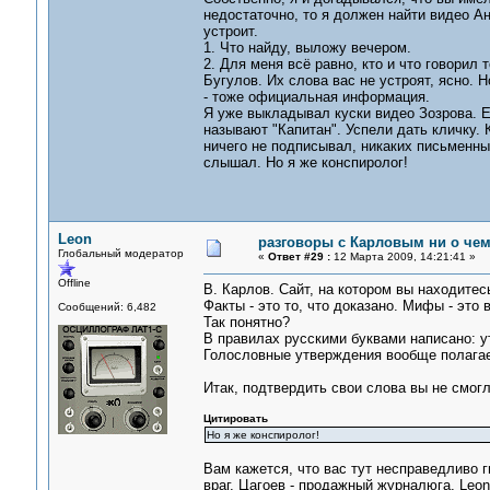
недостаточно, то я должен найти видео Ан
устроит.
1. Что найду, выложу вечером.
2. Для меня всё равно, кто и что говорил
Бугулов. Их слова вас не устроят, ясно.
- тоже официальная информация.
Я уже выкладывал куски видео Зозрова. Е
называют "Капитан". Успели дать кличку.
ничего не подписывал, никаких письменны
слышал. Но я же конспиролог!
Leon
разговоры с Карловым ни о чем.
Глобальный модератор
«
Ответ #29 :
12 Марта 2009, 14:21:41 »
Offline
В. Карлов. Сайт, на котором вы находите
Факты - это то, что доказано. Мифы - это 
Сообщений: 6,482
Так понятно?
В правилах русскими буквами написано: 
Голословные утверждения вообще полагае
Итак, подтвердить свои слова вы не смогл
Цитировать
Но я же конспиролог!
Вам кажется, что вас тут несправедливо гн
враг, Цагоев - продажный журналюга, Leon