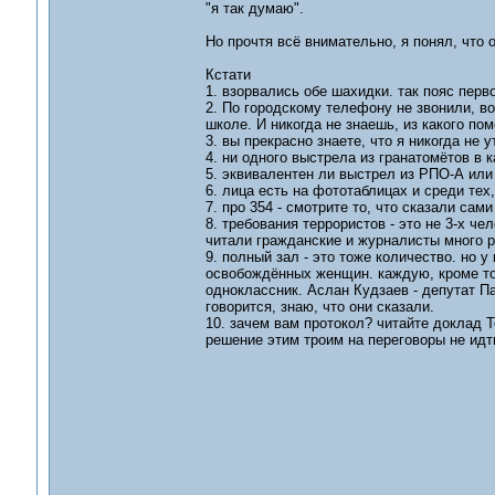
"я так думаю".
Но прочтя всё внимательно, я понял, что 
Кстати
1. взорвались обе шахидки. так пояс перв
2. По городскому телефону не звонили, во
школе. И никогда не знаешь, из какого по
3. вы прекрасно знаете, что я никогда не 
4. ни одного выстрела из гранатомётов в к
5. эквивалентен ли выстрел из РПО-А или
6. лица есть на фототаблицах и среди тех,
7. про 354 - смотрите то, что сказали сам
8. требования террористов - это не 3-х че
читали гражданские и журналисты много р
9. полный зал - это тоже количество. но 
освобождённых женщин. каждую, кроме той
одноклассник. Аслан Кудзаев - депутат Па
говорится, знаю, что они сказали.
10. зачем вам протокол? читайте доклад То
решение этим троим на переговоры не идт