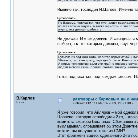
Именно так, господин И.Цагоев. Именно та
Цитировать
По Вашему, получается, что журналист-расследоват
во всех точных науках, а также юристом, и это толь
журналист должен работать
Не должен. И я не должен. И женщины и м
выбора, т.к. те, которые должны, врут чер
Цитировать
Бутылка из-под кока-колы, набитая взрывчаткой и ку
Убивают, пусть не сразу, гораздо больше. Рано ил
А новые технологии дали это крайне опасное оружие
людям в своих «жж», блогах, сайтах, ток-шоу, «ана
Готов подписаться под каждым словом. Но
В.Карлов
разговоры с Карловым ни о чем.
Гость
«
Ответ #12 :
11 Марта 2009, 20:21:39 »
Я уже говорил, что Айляров – мой однокла
Цораева, которую освободили 2-го, - дво
комитета «матери Беслана». Сбежавшего за
выкладывал, спрашивает об этом Дзантиева
кстати, вы получаете тоже из СМИ?
Этот фрагмент видео, сделанного 2-го пос