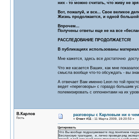
них - то можно считать, что живу не зря
Вот, пожалуй, и все... Свое великое де
Жизнь продолжается, и одной большой
Впрочем...
Получены ответы еще не на все «беслан
РАССЛЕДОВАНИЕ ПРОДОЛЖАЕТСЯ!
В публикациях использованы материа
Мне кажется, здесь все достаточно дост
Что же касается Ваших, как мне показало
смысла вообще что-то обсуждать - вы зна
А отвечает Вам именно Leon по той прост
ведет «переговоры» с гораздо большим усп
полемизировать с оппонентами на их ур
В.Карлов
разговоры с Карловым ни о чем.
Гость
«
Ответ #11 :
11 Марта 2009, 19:20:53 »
Цитировать
Что Вы вообще подразумеваете под понятием «журна
Бесланскую трагедию, и, лично проведя ряд экспер
людей, в той или иной мере причастных к событиям 