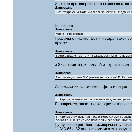
И это не противоречит его показаниям на 
Цитировать
2 сентября 2004 года мы вновь занесли еще два меш
Вы пишите:
Цитировать
Много - это сколько?
Правильно пишите. Вот и я задал такой во
другое.
Цитировать
Всего в школе изъято 77 рожков, если мне не изменя
и 37 автоматов, 5 шмелей и т.д., как памя
Цитировать
Т.е. мы видим, что "6-8 рожков на каждого" В. Карло
Из показаний заложников, фото и видео.
Цитировать
В. Карлову предлагается показать мандат на право 
Я, например, знаю только одну потерпевш
Цитировать
В. Карлов САМ признал, после того, как ему объясни
доехал бы. То же самое показали и следственные э
Ну-ну, господин Леон. Эксперименты показ
1. ГАЗ-66 с 32 человеками может тронутьс