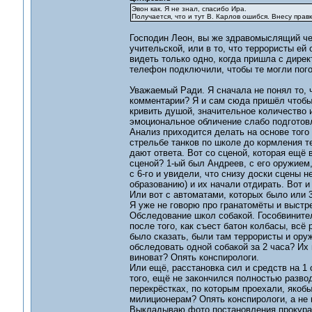
Эвон как. Я не знал, спасибо Ира.
Получается, что и тут В. Карлов ошибся. Внесу правк
Господин Леон, вы же здравомыслящий чел
учительской, или в то, что террористы ей
видеть только одно, когда пришла с дире
телефон подключили, чтобы те могли погов
Уважаемый Ради. Я сначала не понял то, 
комментарии? Я и сам сюда пришёл чтобы 
кривить душой, значительное количество и
эмоциональное обличение слабо подготовл
Анализ приходится делать на основе того 
стрельбе танков по школе до кормления т
дают ответа. Вот со сценой, которая ещё 
сценой? 1-ый был Андреев, с его оружием
с 6-го и увидели, что снизу доски сцены н
образованию) и их начали отдирать. Вот и
Или вот с автоматами, которых было или 3
Я уже не говорю про гранатомёты и выстр
Обследование школ собакой. Гособвинител
после того, как съест батон колбасы, всё
было сказать, были там террористы и ору
обследовать одной собакой за 2 часа? Их
виноват? Опять конспирологи.
Или ещё, расстановка сил и средств на 1 
того, ещё не закончился полностью разво
перекрёстках, по которым проехали, якобы
милиционерам? Опять конспирологи, а не 
Выкладываю фото постановления прокурат