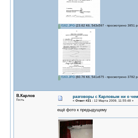
f162.JPG
(23.62 Кб, 543x597 - просмотрено 3851 р
f163.JPG
(60.76 Кб, 541x675 - просмотрено 3782 р
В.Карлов
разговоры с Карловым ни о чем.
Гость
«
Ответ #21 :
12 Марта 2009, 11:55:48 »
ещё фото к предыдущему