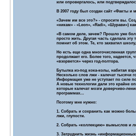
или опровергалось, или подтверждалос
В 2007 году был создан сайт «Факты и 
«Зачем им все это?» - спросите вы. Со
«никам» - «Leon», «Radi», «Шурави») как
«В самом деле, зачем? Прошло уже больш
просто жить. Другая часть сделала эт
помнит об этом. Те, кто захватил школу,
Но есть еще одна многочисленная группа
продолжает его. Более того, надеется, 
«взорвется» через год-полтора.
Бутылка из-под кока-колы, набитая взр
Несколько слов лжи - калечат тысячи го
Информация уже не уступает по силе 
А новые технологии дали это крайне оп
которые калечат мозги доверчиво-ленив
программах…
Поэтому мне нужно:
1. Собрать и сохранить как можно бол
лжи, глупости.
2. Собрать «коллекцию» вымыслов и л
3. Затруднить жизнь «информационных» 