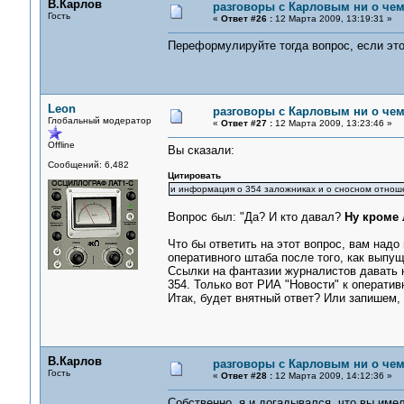
В.Карлов
разговоры с Карловым ни о чем.
Гость
«
Ответ #26 :
12 Марта 2009, 13:19:31 »
Переформулируйте тогда вопрос, если это
Leon
разговоры с Карловым ни о чем.
Глобальный модератор
«
Ответ #27 :
12 Марта 2009, 13:23:46 »
Offline
Вы сказали:
Сообщений: 6,482
Цитировать
и информация о 354 заложниках и о сносном отноше
Вопрос был: "Да? И кто давал?
Ну кроме
Что бы ответить на этот вопрос, вам над
оперативного штаба после того, как вып
Ссылки на фантазии журналистов давать н
354. Только вот РИА "Новости" к операти
Итак, будет внятный ответ? Или запишем,
В.Карлов
разговоры с Карловым ни о чем.
Гость
«
Ответ #28 :
12 Марта 2009, 14:12:36 »
Собственно, я и догадывался, что вы имел