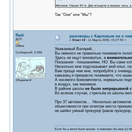
Мисиков. Свыше 60 кг. Два втащили в первые часы, а
Так "Они" или "Мы"?
Radi
разговоры с Карловым ни о чем.
ДСП
«
Ответ #2 :
11 Марта 2009, 15:27:50 »
Offline
Уважаемый Валерий...
Сообщений: 2,568
Вы немного не правильно понимаете полит
Здесь не ищут виноватых, а
внимательн
Показания - показаниями, НО: Вы сами хо
Насколько мне подсказывает мой опыт, пат
Вам проще чем мне, попробуйте у очевид
кавказец и прекрасно понимаете, что ишак
А носимого боекомплекта, нормально подг
Общаемся!
в воздух, как минимум.
В районе школы
не было непрерывной ст
Во всяком случае, стрельба из школы вела
Про 37 автоматов... Несколько автоматов
объективности при осмотре места проишес
не шибко умный прокурор (каков прокурор,
Если бы у меня были казаки, я завоевал бы мир (с) Н