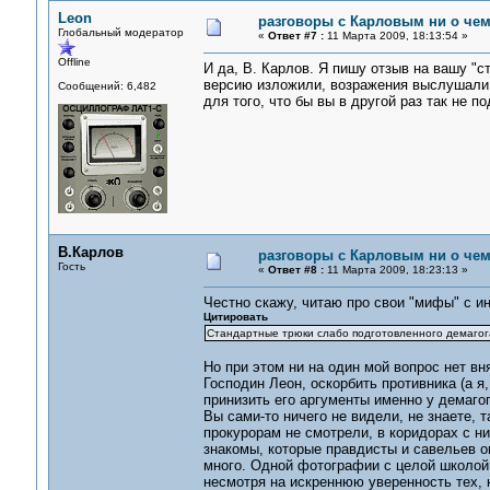
Leon
разговоры с Карловым ни о чем.
Глобальный модератор
«
Ответ #7 :
11 Марта 2009, 18:13:54 »
Offline
И да, В. Карлов. Я пишу отзыв на вашу "с
версию изложили, возражения выслушали,
Сообщений: 6,482
для того, что бы вы в другой раз так не п
В.Карлов
разговоры с Карловым ни о чем.
Гость
«
Ответ #8 :
11 Марта 2009, 18:23:13 »
Честно скажу, читаю про свои "мифы" с ин
Цитировать
Стандартные трюки слабо подготовленного демагог
Но при этом ни на один мой вопрос нет вн
Господин Леон, оскорбить противника (а я,
принизить его аргументы именно у демагог
Вы сами-то ничего не видели, не знаете, 
прокурорам не смотрели, в коридорах с н
знакомы, которые правдисты и савельев оп
много. Одной фотографии с целой школой 
несмотря на искреннюю уверенность тех, к