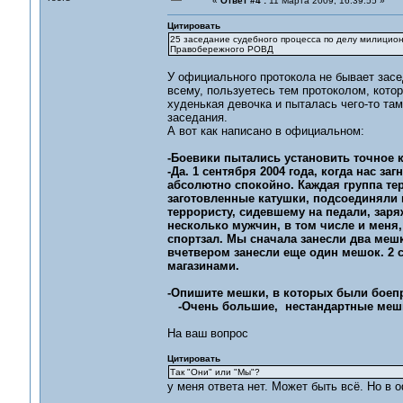
«
Ответ #4 :
11 Марта 2009, 16:39:55 »
Цитировать
25 заседание судебного процесса по делу милицио
Правобережного РОВД
У официального протокола не бывает засед
всему, пользуетесь тем протоколом, кото
худенькая девочка и пыталась чего-то там
заседания.
А вот как написано в официальном:
-Боевики пытались установить точное 
-Да. 1 сентября 2004 года, когда нас з
абсолютно спокойно. Каждая группа т
заготовленные катушки, подсоединяли и
террористу, сидевшему на педали, заря
несколько мужчин, в том числе и меня,
спортзал. Мы сначала занесли два меш
вчетвером занесли еще один мешок. 2 с
магазинами.
-Опишите мешки, в которых были боеп
-Очень большие, нестандартные меш
На ваш вопрос
Цитировать
Так "Они" или "Мы"?
у меня ответа нет. Может быть всё. Но в 