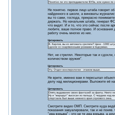
Понятно ли это преподавателю ВУЗа, или нужно по 
Не понятно. первое лицо штаба говорит об
найденного в школе, а виноваты журналис
вы то сами, господа, прекрасно понимаете
держать. Но начальник штаба, генерал ФС
что видят. И и то, что это сейчас после 
любите, ваше полное право. И основания 
работу очень многих из них.
Цитировать
В. Карлов, вы из автомата среляли? Цинк - 1080 шту
сдохли со снаряженными рожками в подсумках.
Нет, не стрелял. Некоторые так и сдохли,
количеством оружия".
Цитировать
Угу. Отдел конспирологии - этажом выше.
Не врите, именно вам я пересылал объек
делу над милиционерами. Выложите её на 
Цитировать
Опять выдавание своих фантазий за факты. Никто не
Ну и "маршрут" высосан из пальца. С чердака над к
спортзала был выше нижнего края слухового окна.
Смотрите видео ОМП. Смотрите куда ведёт
показания завуалировали, так и не поняв.
"два взрыва" - это не те два взрыва, а др