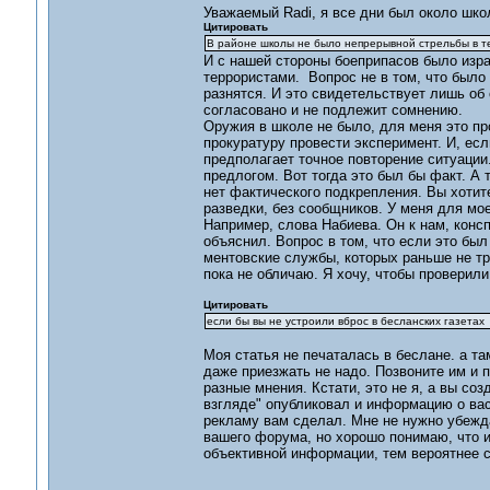
Уважаемый Radi, я все дни был около шко
Цитировать
В районе школы не было непрерывной стрельбы в те
И с нашей стороны боеприпасов было изра
террористами. Вопрос не в том, что было 
разнятся. И это свидетельствует лишь об 
согласовано и не подлежит сомнению.
Оружия в школе не было, для меня это пр
прокуратуру провести эксперимент. И, ес
предполагает точное повторение ситуаци
предлогом. Вот тогда это был бы факт. А т
нет фактического подкрепления. Вы хотите 
разведки, без сообщников. У меня для мое
Например, слова Набиева. Он к нам, консп
объяснил. Вопрос в том, что если это был
ментовские службы, которых раньше не тро
пока не обличаю. Я хочу, чтобы проверили
Цитировать
если бы вы не устроили вброс в бесланских газетах
Моя статья не печаталась в беслане. а та
даже приезжать не надо. Позвоните им и по
разные мнения. Кстати, это не я, а вы со
взгляде" опубликовал и информацию о вас 
рекламу вам сделал. Мне не нужно убежд
вашего форума, но хорошо понимаю, что и
объективной информации, тем вероятнее 