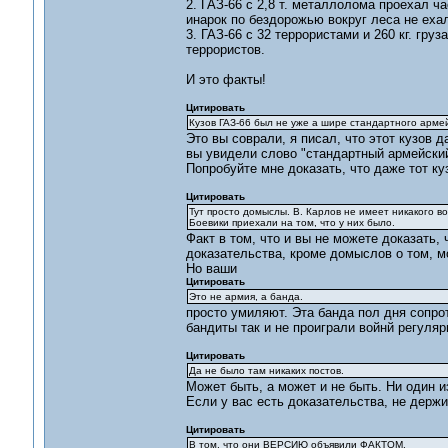
2. ГАЗ-66 с 2,8 т. металлолома проехал ч
инарок по бездорожью вокруг леса не ехал
3. ГАЗ-66 с 32 террористами и 260 кг. груз
террористов.
И это факты!
Цитировать
Кузов ГАЗ-66 был не уже а шире стандартного армей
Это вы соврали, я писал, что этот кузов 
вы увидели слово "стандартный армейский
Попробуйте мне доказать, что даже тот ку
Цитировать
Тут просто домыслы. В. Карлов не имеет никакого в
Боевики приехали на том, что у них было.
Факт в том, что и вы не можете доказать,
доказательства, кроме домыслов о том, м
Но ваши
Цитировать
Это не армия, а банда.
просто умиляют. Эта банда пол дня сопр
бандиты так и не проиграли войнй регуляр
Цитировать
Да не было там никаких постов.
Может быть, а может и не быть. Ни один из
Если у вас есть доказательства, не держи
Цитировать
В том, что они ВЕРСИЮ объявили ФАКТОМ.