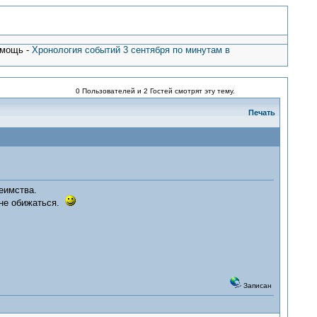
омощь -
Хронология событий 3 сентября по минутам в
0 Пользователей и 2 Гостей смотрят эту тему.
Печать
еимства.
 не обижаться.
Записан