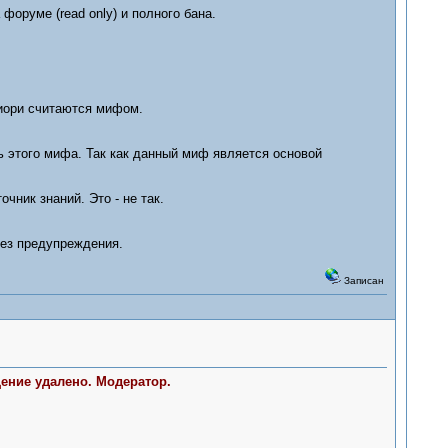
форуме (read only) и полного бана.
риори считаются мифом.
 этого мифа. Так как данный миф является основой
чник знаний. Это - не так.
без предупреждения.
Записан
щение удалено. Модератор.