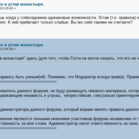
во и устав монастыря.
10:16:45 »
ь когда у собеседников одинаковые возможности. Устав (т.е. правила) н
лял. К ней прибегают только слабые. Вы же себя такими не считаете?
во и устав монастыря.
12:54:36 »
 монастыря" здесь (для того, чтобы Гости не могли сказать, что его не 
раюсь быть умным(ой). Понимаю, что Модератор всегда прав(а). Правее
=======================
ьзователь данного форума, не буду размещать никакого материала, кот
ыражающим ненависть и угрозы, непристойным, сексуально ориентируе
Администратора данного форума, который вправе менять правила данног
мнения являются личными мнениями участников форума независимо от то
ственность за мои слова. Администратор несет ответственность за свои,
=======================