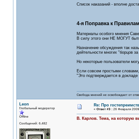
Список наказаний - вполне дост
4-я Поправка к Правилам
Материалы особого мнения Савел
В силу этого они НЕ МОГУТ быть
Назначение обсуждения так наз
дейтельности многих "борцов за
Но некоторые пользователи могут
Если совсем простыми словами, 
"Это подтверждается в докладе 
Свобода мнений не освобождает от отве
Leon
Re: Про гостепреимст
Глобальный модератор
«
Ответ #3 :
26 Февраля 2009,
Offline
В. Карлов. Тема, на которую 
Сообщений: 6,482