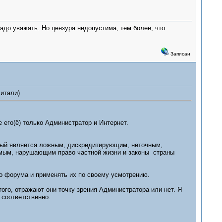
адо уважать. Но цензура недопустима, тем более, что
Записан
читали)
 его(ё) только Администратор и Интернет.
орый является ложным, дискредитирующим, неточным,
мым, нарушающим право частной жизни и законы страны
о форума и применять их по своему усмотрению.
го, отражают они точку зрения Администратора или нет. Я
 соответственно.