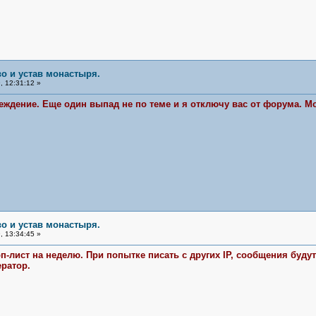
во и устав монастыря.
 12:31:12 »
еждение. Еще один выпад не по теме и я отключу вас от форума. М
во и устав монастыря.
 13:34:45 »
оп-лист на неделю. При попытке писать с других IP, сообщения буд
ратор.