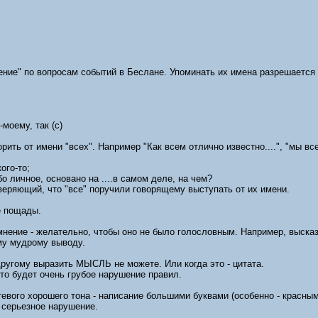
ние" по вопросам событий в Беслане. Упоминать их имена разрешается 
-моему, так (с)
рить от имени "всех". Например "Как всем отлично известно....", "мы все 
ого-то;
бо личное, основано на ....в самом деле, на чем?
веряющий, что "все" поручили говорящему выступать от их имени.
е пощады.
мнение - желательно, чтобы оно не было голословным. Например, высказы
ому мудрому выводу.
другому выразить МЫСЛЬ не можете. Или когда это - цитата.
это будет очень грубое нарушение правил.
евого хорошего тона - написание большими буквами (особенно - красным
к серьезное нарушение.