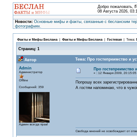
Добро пожаловать,
Г
08 Августа 2026, 03:
Новости:
Основные мифы и факты, связанные с бесланским тер
фотографиях.
Факты и Мифы Беслана
|
Факты и Мифы Беслана
|
Гостевая
| Тема:
Страниц:
1
Тема: Про гостепреимство и ус
Автор
Admin
Про гостепреимство 
Администратор
«
:
12 Января 2009, 20:15:05
Offline
Попрошу всех зарегистрированны
Сообщений: 359
А гостям напоминаю, что в чуж
Админ всегда прав!
Свобода мнений не освобождает от отве