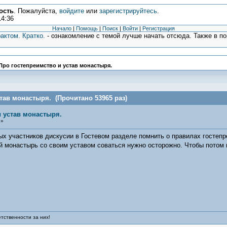
ость
. Пожалуйста,
войдите
или
зарегистрируйтесь
.
14:36
Начало
|
Помощь
|
Поиск
|
Войти
|
Регистрация
актом. Кратко.
- ознакомление с темой лучше начать отсюда. Также в п
Про гостепреимство и устав монастыря.
тав монастыря. (Прочитано 53965 раз)
и устав монастыря.
 »
х участников дискусии в Гостевом разделе помнить о правилах гостепр
ой монастырь со своим уставом соваться нужно осторожно. Чтобы потом
тственности за них!