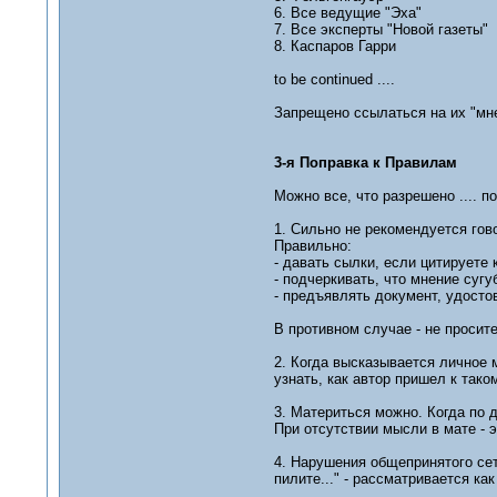
6. Все ведущие "Эха"
7. Все эксперты "Новой газеты"
8. Каспаров Гарри
to be continued ....
Запрещено ссылаться на их "мне
3-я Поправка к Правилам
Можно все, что разрешено .... по
1. Сильно не рекомендуется гово
Правильно:
- давать сылки, если цитируете к
- подчеркивать, что мнение сугу
- предъявлять документ, удосто
В противном случае - не просит
2. Когда высказывается личное 
узнать, как автор пришел к так
3. Материться можно. Когда по 
При отсутствии мысли в мате - 
4. Нарушения общепринятого сет
пилите..." - рассматривается ка