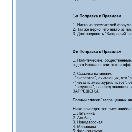
1-я Поправка к Правилам
1. Никто из посетителей форума 
2. Так же верно, что никто из по
3. Достоверность "биографий" и
2-я Поправка к Правилам
1. Политические, общественные,
года в Беслане, считаются офф
2. Сссылки на мнение
- "экспертов", считающих, что 
- "независимых журналистов", о
- "ведущих", наперед знающих 
ЗАПРЕЩЕНЫ.
Полный список "запрещенных авт
Ниже приведен топ-лист наибол
1. Латынина
2. Альбац
3. Новодворская
4. Милашина
5. Фельгенгауэр