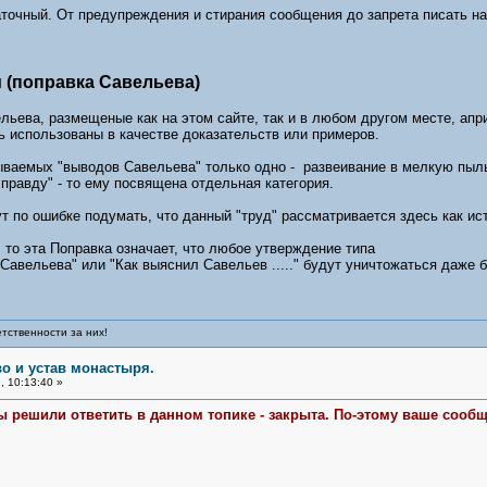
аточный. От предупреждения и стирания сообщения до запрета писать на 
 (поправка Савельева)
ьева, размещеные как на этом сайте, так и в любом другом месте, ап
 использованы в качестве доказательств или примеров.
ываемых "выводов Савельева" только одно - развеивание в мелкую пыль
 правду" - то ему посвящена отдельная категория.
 по ошибке подумать, что данный "труд" рассматривается здесь как исто
то эта Поправка означает, что любое утверждение типа
Савельева" или "Как выяснил Савельев ....." будут уничтожаться даже 
тственности за них!
во и устав монастыря.
 10:13:40 »
вы решили ответить в данном топике - закрыта. По-этому ваше сооб