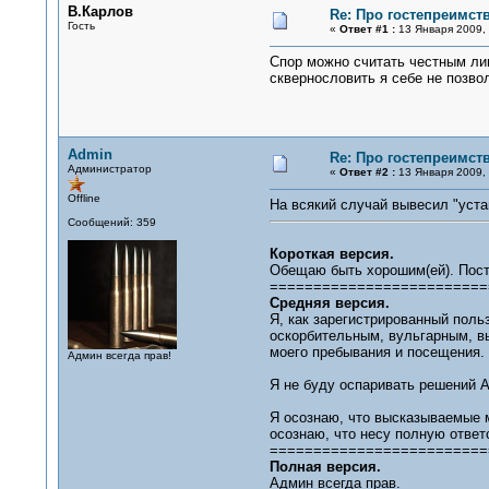
В.Карлов
Re: Про гостепреимст
Гость
«
Ответ #1 :
13 Января 2009, 
Спор можно считать честным лиш
сквернословить я себе не позво
Admin
Re: Про гостепреимст
Администратор
«
Ответ #2 :
13 Января 2009, 
Offline
На всякий случай вывесил "устав
Сообщений: 359
Короткая версия.
Обещаю быть хорошим(ей). Поста
=========================
Средняя версия.
Я, как зарегистрированный пол
оскорбительным, вульгарным, в
моего пребывания и посещения.
Админ всегда прав!
Я не буду оспаривать решений 
Я осознаю, что высказываемые 
осознаю, что несу полную ответ
=========================
Полная версия.
Админ всегда прав.