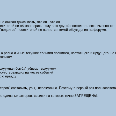
не обязан доказывать, что он - это он.
сетителей не обязан верить тому, что другой посетитель есть именно тот,
 "подвигов" посетителей не является темой обсуждения на форуме.
 а равно и иные текущие события прошлого, настоящего и будущего, не
топиком.
"вакуумная бомба" убивает вакуумом
тсутствовавших на месте событий
всю правду
оров" составить, увы, невозможно. Поэтому в первый раз пользовател
ее одиозных авторов, ссылки на которых точно ЗАПРЕЩЕНЫ: