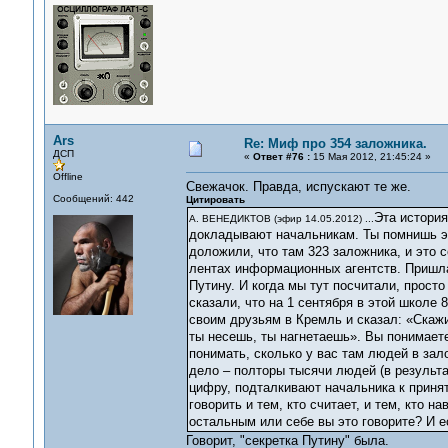
Ars
Re: Миф про 354 заложника.
ДСП
«
Ответ #76 :
15 Мая 2012, 21:45:24 »
Offline
Свежачок. Правда, испускают те же.
Сообщений: 442
Цитировать
Эта история
А. ВЕНЕДИКТОВ (эфир 14.05.2012) ...
докладывают начальникам. Ты помнишь э
доложили, что там 323 заложника, и это с
лентах информационных агентств. Пришла
Путину. И когда мы тут посчитали, прост
сказали, что на 1 сентября в этой школе 
своим друзьям в Кремль и сказал: «Скажи
ты несешь, ты нагнетаешь». Вы понимаете
понимать, сколько у вас там людей в зал
дело – полторы тысячи людей (в результа
цифру, подталкивают начальника к приня
говорить и тем, кто считает, и тем, кто н
остальным или себе вы это говорите? И 
Говорит, "секретка Путину" была.