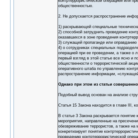
контртеррористической операцией или пр
общественностью.
2. Не допускается распространение инфо
1) раскрывающей специальные технически
2) способной затруднить проведение конт
оказавшихся в зоне проведения контртер
3) служащей пропаганде или оправданию 
4) о сотрудниках специальных подраздел
операцией при ее проведении, а также о 
первый взгляд в этой статье все ясно и 
общественности о террористической акци
оперативного штаба по управлению контрт
распространение информации, «служащей
Однако при этом из статьи совершенно
Подобный вывод основан на анализе стру
Статья 15 Закона находится в главе III, 
В статье 3 Закона раскрывается понятие 
мероприятия, направленные на пресечени
обезвреживание террористов, а также на 
конкретизирует понятие контртеррористич
проведению контртеррористической опера