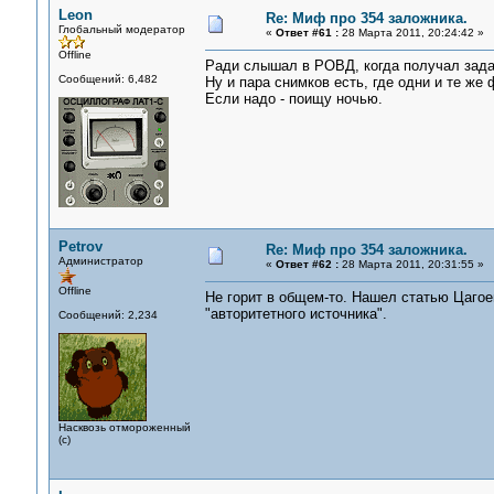
Leon
Re: Миф про 354 заложника.
Глобальный модератор
«
Ответ #61 :
28 Марта 2011, 20:24:42 »
Offline
Ради слышал в РОВД, когда получал зада
Сообщений: 6,482
Ну и пара снимков есть, где одни и те же
Если надо - поищу ночью.
Petrov
Re: Миф про 354 заложника.
Администратор
«
Ответ #62 :
28 Марта 2011, 20:31:55 »
Offline
Не горит в общем-то. Нашел статью Цагоев
"авторитетного источника".
Сообщений: 2,234
Насквозь отмороженный
(с)