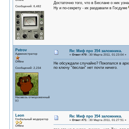
Достаточно того, что в Беслане о них узна
Сообщений: 6,482
Ну и по-секрету - их раздавали в Госдуме
Petrov
Re: Миф про 354 заложника.
Администратор
«
Ответ #70 :
30 Марта 2011, 01:23:04 »
Offline
Не обсуждали случайно? Покопался в архи
по ключу "беслан" нет почти ничего.
Сообщений: 2,234
Насквозь отмороженный
(с)
Leon
Re: Миф про 354 заложника.
Глобальный модератор
«
Ответ #71 :
30 Марта 2011, 01:27:51 »
Offline