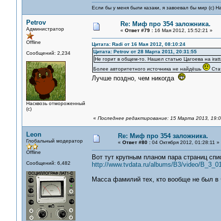
Если бы у меня были казаки, я завоевал бы мир (с) Н
Petrov
Re: Миф про 354 заложника.
Администратор
«
Ответ #79 :
16 Мая 2012, 15:52:21 »
Offline
Цитата: Radi от 16 Мая 2012, 08:10:24
Цитата: Petrov от 28 Марта 2011, 20:31:55
Сообщений: 2,234
Не горит в общем-то. Нашел статью Цагоева на iratt
Более авторитетного источника не найдёшь
Стат
Лучше поздно, чем никогда
Насквозь отмороженный
(с)
«
Последнее редактирование: 15 Марта 2013, 19:06
Leon
Re: Миф про 354 заложника.
Глобальный модератор
«
Ответ #80 :
04 Октября 2012, 01:28:11 »
Offline
Вот тут крупным планом пара страниц спи
Сообщений: 6,482
http://www.tvdata.ru/albums/B3/video/B_3_
Масса фамилий тех, кто вообще не был в 