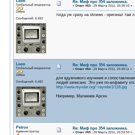
Leon
Re: Миф про 354 заложника.
Глобальный модератор
«
Ответ #63 :
28 Марта 2011, 20:39:10 »
Offline
тогда уж сразу на sknews - оригинал там 
Сообщений: 6,482
Leon
Re: Миф про 354 заложника.
Глобальный модератор
«
Ответ #64 :
28 Марта 2011, 20:48:11 »
Offline
для вдумчивого изучения и сопоставления
Сообщений: 6,482
людей записано. Это уже по-алфавиту отс
http://www.reyndar.org/~reyndar1/118.jpg
Например, Маликиев Арсен
Petrov
Re: Миф про 354 заложника.
Администратор
«
Ответ #65 :
28 Марта 2011, 20:53:53 »