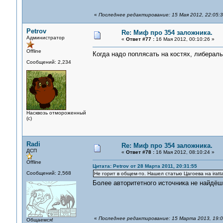
«
Последнее редактирование: 15 Мая 2012, 22:05:
Petrov
Re: Миф про 354 заложника.
Администратор
«
Ответ #77 :
16 Мая 2012, 00:10:26 »
Offline
Когда надо поплясать на костях, либерал
Сообщений: 2,234
Насквозь отмороженный
(с)
Radi
Re: Миф про 354 заложника.
ДСП
«
Ответ #78 :
16 Мая 2012, 08:10:24 »
Offline
Цитата: Petrov от 28 Марта 2011, 20:31:55
Сообщений: 2,568
Не горит в общем-то. Нашел статью Цагоева на iratt
Более авторитетного источника не найдё
«
Последнее редактирование: 15 Марта 2013, 19:06
Общаемся!