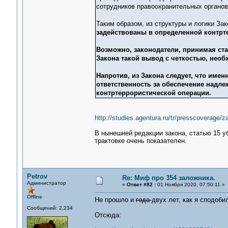
сотрудников правоохранительных органов
Таким образом, из структуры и логики Зак
задействованы в определенной контрте
Возможно, законодатели, принимая ста
Закона такой вывод с четкостью, необх
Напротив, из Закона следует, что име
ответственность за обеспечение надл
контртеррористической операции.
http://studies.agentura.ru/tr/presscoverage/z
В нынешней редакции закона, статью 15 уб
трактовке очень показателен.
Petrov
Re: Миф про 354 заложника.
Администратор
«
Ответ #82 :
01 Ноября 2020, 07:50:11 »
Offline
Не прошло и
года
двух лет, как я сподоби
Сообщений: 2,234
Отсюда: