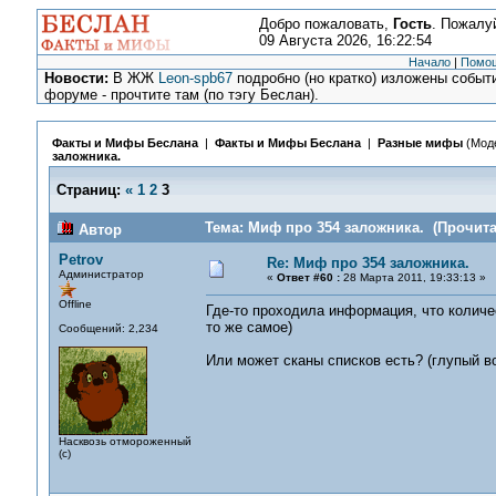
Добро пожаловать,
Гость
. Пожалу
09 Августа 2026, 16:22:54
Начало
|
Помо
Новости:
В ЖЖ
Leon-spb67
подробно (но кратко) изложены событи
форуме - прочтите там (по тэгу Беслан).
Факты и Мифы Беслана
|
Факты и Мифы Беслана
|
Разные мифы
(Мод
заложника.
Страниц:
«
1
2
3
Тема: Миф про 354 заложника. (Прочита
Автор
Petrov
Re: Миф про 354 заложника.
Администратор
«
Ответ #60 :
28 Марта 2011, 19:33:13 »
Offline
Где-то проходила информация, что колич
то же самое)
Сообщений: 2,234
Или может сканы списков есть? (глупый во
Насквозь отмороженный
(с)