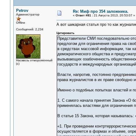
Petrov
Re: Миф про 354 заложника.
Администратор
«
Ответ #81 :
21 Августа 2013, 20:53:07 »
Offline
А вот шикарная статья про то как журнал
Сообщений: 2,234
Цитировать
Представители СМИ последовательно отс
предлогом для ограничения права на сво
в средствах массовой информации, так к
демократического общества и предусматр
вызывающих озабоченность общественност
Насквозь отмороженный
(с)
государств и международных организаций 
Власти, напротив, постоянно предприним
права журналистов в их праве свободно 
Именно о подобных попытках властей и п
1. С самого начала принятия Закона «О бо
применялась властями для ограничения п
В статье 15 Закона, которая называлась:
«1. При проведении контртеррористическ
осуществляется в формах и объеме, опр