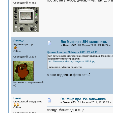
про это не в курсе, думаю - нет. Так, для
Сообщений: 6,482
Petrov
Re: Миф про 354 заложника.
Администратор
«
Ответ #72 :
31 Марта 2011, 19:46:24 »
Offline
Цитата: Leon от 28 Марта 2011, 20:48:11
для вдумчивого изучения и сопоставления. Можете са
Сообщений: 2,234
алфавиту отсортировали:
http://www.reyndar.org/~reyndar1/118.jpg
Например, Маликиев Арсен
а еще подобные фото есть?
Насквозь отмороженный
(с)
Leon
Re: Миф про 354 заложника.
Глобальный модератор
«
Ответ #73 :
01 Апреля 2011, 12:36:21 »
Offline
поищу. Может одно еще
Сообщений: 6,482