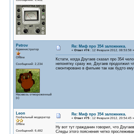
Petrov
Re: Миф про 354 заложника.
Администратор
«
Ответ #74 :
12 Февраля 2012, 08:53:58 
Offline
Кстати, когда Дзугаев сказал про 354 чел
непонятку сразу же, Дзугаев продолжил ч
Сообщений: 2,234
смонтировано в фильме так как будто ему 
Насквозь отмороженный
(с)
Leon
Re: Миф про 354 заложника.
Глобальный модератор
«
Ответ #75 :
12 Февраля 2012, 20:54:45 
Offline
Ну вот тут гражданин говорил, что Дзугае
Сообщений: 6,482
Следы этого пояснения четко прослежив