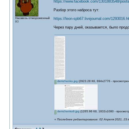
https://www.facebook.com/1301883548/post
Разбор этого наброса тут:
Насквозь отмороженный
https://leon-spb67.livejournal.com/1293016.h
(с)
Через пару дней, оказывается, было прод
demchenko.jpg
(2923.28 Кб, 694x2776 - просмотрен
demchenko9.jpg
(1265.96 Кб, 1832x1080 - просмотр
«
Последнее редактирование: 02 Апреля 2021, 23:4