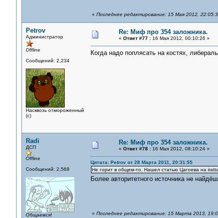
«
Последнее редактирование: 15 Мая 2012, 22:05:
Petrov
Re: Миф про 354 заложника.
Администратор
«
Ответ #77 :
16 Мая 2012, 00:10:26 »
Offline
Когда надо поплясать на костях, либерал
Сообщений: 2,234
Насквозь отмороженный
(с)
Radi
Re: Миф про 354 заложника.
ДСП
«
Ответ #78 :
16 Мая 2012, 08:10:24 »
Offline
Цитата: Petrov от 28 Марта 2011, 20:31:55
Сообщений: 2,568
Не горит в общем-то. Нашел статью Цагоева на iratt
Более авторитетного источника не найдё
«
Последнее редактирование: 15 Марта 2013, 19:06
Общаемся!