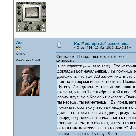
Ars
Re: Миф про 354 заложника.
ДСП
«
Ответ #76 :
15 Мая 2012, 21:45:24 »
Offline
Свежачок. Правда, испускают те же.
Сообщений: 442
Цитировать
Эта история
А. ВЕНЕДИКТОВ (эфир 14.05.2012) ...
докладывают начальникам. Ты помнишь э
доложили, что там 323 заложника, и это с
лентах информационных агентств. Пришла
Путину. И когда мы тут посчитали, прост
сказали, что на 1 сентября в этой школе 
своим друзьям в Кремль и сказал: «Скажи
ты несешь, ты нагнетаешь». Вы понимаете
понимать, сколько у вас там людей в зал
дело – полторы тысячи людей (в результа
цифру, подталкивают начальника к приня
говорить и тем, кто считает, и тем, кто н
остальным или себе вы это говорите? И 
Говорит, "секретка Путину" была.