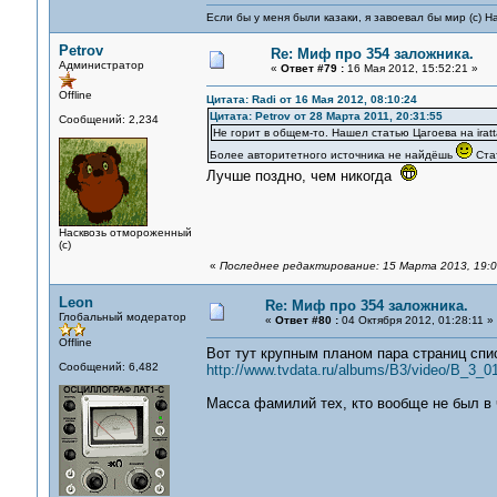
Если бы у меня были казаки, я завоевал бы мир (с) Н
Petrov
Re: Миф про 354 заложника.
Администратор
«
Ответ #79 :
16 Мая 2012, 15:52:21 »
Offline
Цитата: Radi от 16 Мая 2012, 08:10:24
Цитата: Petrov от 28 Марта 2011, 20:31:55
Сообщений: 2,234
Не горит в общем-то. Нашел статью Цагоева на iratt
Более авторитетного источника не найдёшь
Стат
Лучше поздно, чем никогда
Насквозь отмороженный
(с)
«
Последнее редактирование: 15 Марта 2013, 19:06
Leon
Re: Миф про 354 заложника.
Глобальный модератор
«
Ответ #80 :
04 Октября 2012, 01:28:11 »
Offline
Вот тут крупным планом пара страниц спи
Сообщений: 6,482
http://www.tvdata.ru/albums/B3/video/B_3_
Масса фамилий тех, кто вообще не был в 