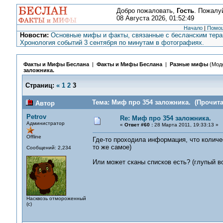
Добро пожаловать,
Гость
. Пожалу
08 Августа 2026, 01:52:49
Начало
|
Помо
Новости:
Основные мифы и факты, связанные с бесланским терак
Хронология событий 3 сентября по минутам в фотографиях.
Факты и Мифы Беслана
|
Факты и Мифы Беслана
|
Разные мифы
(Мод
заложника.
Страниц:
«
1
2
3
Тема: Миф про 354 заложника. (Прочита
Автор
Petrov
Re: Миф про 354 заложника.
Администратор
«
Ответ #60 :
28 Марта 2011, 19:33:13 »
Offline
Где-то проходила информация, что колич
то же самое)
Сообщений: 2,234
Или может сканы списков есть? (глупый во
Насквозь отмороженный
(с)