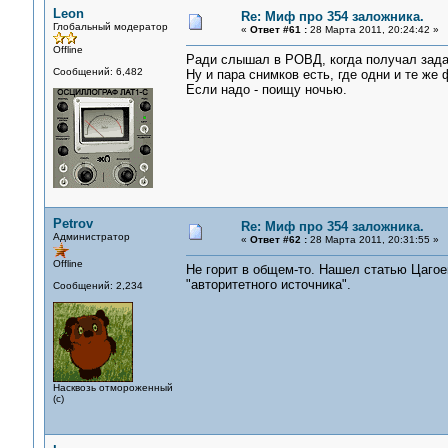
Leon
Re: Миф про 354 заложника.
Глобальный модератор
«
Ответ #61 :
28 Марта 2011, 20:24:42 »
Offline
Ради слышал в РОВД, когда получал зада
Сообщений: 6,482
Ну и пара снимков есть, где одни и те же
Если надо - поищу ночью.
Petrov
Re: Миф про 354 заложника.
Администратор
«
Ответ #62 :
28 Марта 2011, 20:31:55 »
Offline
Не горит в общем-то. Нашел статью Цагоев
"авторитетного источника".
Сообщений: 2,234
Насквозь отмороженный
(с)