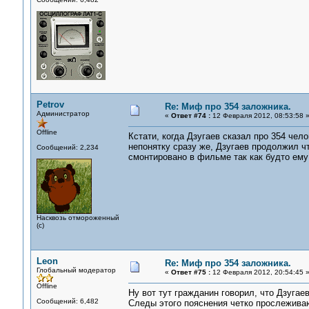
Petrov
Re: Миф про 354 заложника.
Администратор
«
Ответ #74 :
12 Февраля 2012, 08:53:58 
Offline
Кстати, когда Дзугаев сказал про 354 чел
непонятку сразу же, Дзугаев продолжил ч
Сообщений: 2,234
смонтировано в фильме так как будто ему 
Насквозь отмороженный
(с)
Leon
Re: Миф про 354 заложника.
Глобальный модератор
«
Ответ #75 :
12 Февраля 2012, 20:54:45 
Offline
Ну вот тут гражданин говорил, что Дзугае
Сообщений: 6,482
Следы этого пояснения четко прослежив