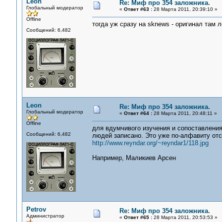
Leon
Re: Миф про 354 заложника.
Глобальный модератор
«
Ответ #63 :
28 Марта 2011, 20:39:10 »
Offline
тогда уж сразу на sknews - оригинал там 
Сообщений: 6,482
Leon
Re: Миф про 354 заложника.
Глобальный модератор
«
Ответ #64 :
28 Марта 2011, 20:48:11 »
Offline
для вдумчивого изучения и сопоставления
Сообщений: 6,482
людей записано. Это уже по-алфавиту отс
http://www.reyndar.org/~reyndar1/118.jpg
Например, Маликиев Арсен
Petrov
Re: Миф про 354 заложника.
Администратор
«
Ответ #65 :
28 Марта 2011, 20:53:53 »