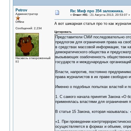
Petrov
Re: Миф про 354 заложника.
Администратор
«
Ответ #81 :
21 Августа 2013, 20:53:07 »
Offline
А вот шикарная статья про то как журнал
Сообщений: 2,234
Цитировать
Представители СМИ последовательно отс
предлогом для ограничения права на сво
в средствах массовой информации, так к
демократического общества и предусматр
вызывающих озабоченность общественност
Насквозь отмороженный
(с)
государств и международных организаций 
Власти, напротив, постоянно предприним
права журналистов в их праве свободно 
Именно о подобных попытках властей и п
1. С самого начала принятия Закона «О бо
применялась властями для ограничения п
В статье 15 Закона, которая называлась:
«1. При проведении контртеррористическ
осуществляется в формах и объеме, опр