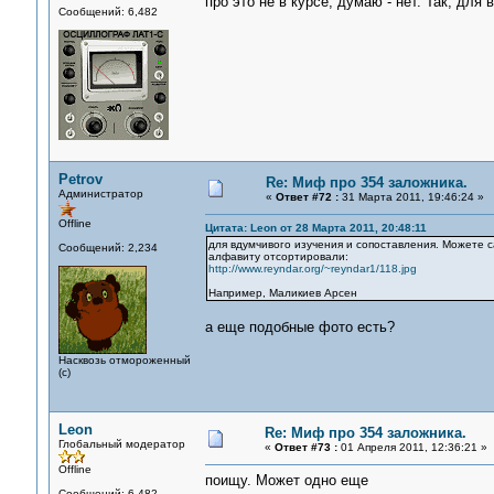
про это не в курсе, думаю - нет. Так, для
Сообщений: 6,482
Petrov
Re: Миф про 354 заложника.
Администратор
«
Ответ #72 :
31 Марта 2011, 19:46:24 »
Offline
Цитата: Leon от 28 Марта 2011, 20:48:11
для вдумчивого изучения и сопоставления. Можете са
Сообщений: 2,234
алфавиту отсортировали:
http://www.reyndar.org/~reyndar1/118.jpg
Например, Маликиев Арсен
а еще подобные фото есть?
Насквозь отмороженный
(с)
Leon
Re: Миф про 354 заложника.
Глобальный модератор
«
Ответ #73 :
01 Апреля 2011, 12:36:21 »
Offline
поищу. Может одно еще
Сообщений: 6,482