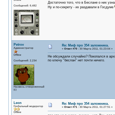
Достаточно того, что в Беслане о них узна
Сообщений: 6,482
Ну и по-секрету - их раздавали в Госдуме
Petrov
Re: Миф про 354 заложника.
Администратор
«
Ответ #70 :
30 Марта 2011, 01:23:04 »
Offline
Не обсуждали случайно? Покопался в архи
по ключу "беслан" нет почти ничего.
Сообщений: 2,234
Насквозь отмороженный
(с)
Leon
Re: Миф про 354 заложника.
Глобальный модератор
«
Ответ #71 :
30 Марта 2011, 01:27:51 »
Offline