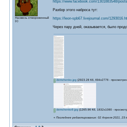
https://www.facebook.com/1301883548/post
Разбор этого наброса тут:
Насквозь отмороженный
https://leon-spb67.livejournal.com/1293016.h
(с)
Через пару дней, оказывается, было прод
demchenko.jpg
(2923.28 Кб, 694x2776 - просмотрен
demchenko9.jpg
(1265.96 Кб, 1832x1080 - просмотр
«
Последнее редактирование: 02 Апреля 2021, 23:4