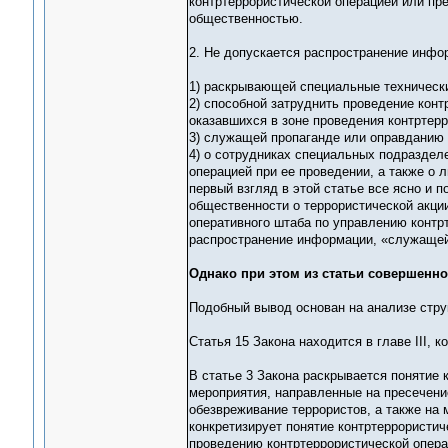
контртеррористической операцией или пр
общественностью.
2. Не допускается распространение инфо
1) раскрывающей специальные технически
2) способной затруднить проведение конт
оказавшихся в зоне проведения контртер
3) служащей пропаганде или оправданию 
4) о сотрудниках специальных подраздел
операцией при ее проведении, а также о 
первый взгляд в этой статье все ясно и 
общественности о террористической акци
оперативного штаба по управлению контрт
распространение информации, «служащей
Однако при этом из статьи совершенно
Подобный вывод основан на анализе стру
Статья 15 Закона находится в главе III, 
В статье 3 Закона раскрывается понятие 
мероприятия, направленные на пресечени
обезвреживание террористов, а также на 
конкретизирует понятие контртеррористич
проведению контртеррористической опера