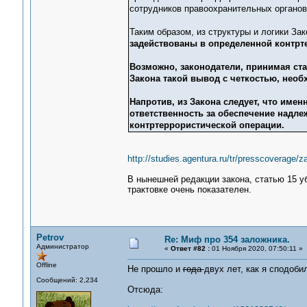
сотрудников правоохранительных органов
Таким образом, из структуры и логики Зак
задействованы в определенной контрте
Возможно, законодатели, принимая ста
Закона такой вывод с четкостью, необх
Напротив, из Закона следует, что име
ответственность за обеспечение надл
контртеррористической операции.
http://studies.agentura.ru/tr/presscoverage/z
В нынешней редакции закона, статью 15 уб
трактовке очень показателен.
Petrov
Re: Миф про 354 заложника.
Администратор
«
Ответ #82 :
01 Ноября 2020, 07:50:11 »
Offline
Не прошло и
года
двух лет, как я сподоби
Сообщений: 2,234
Отсюда: