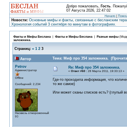
Добро пожаловать,
Гость
. Пожалу
07 Августа 2026, 22:47:02
Начало
|
Помо
Новости:
Основные мифы и факты, связанные с бесланским терак
Хронология событий 3 сентября по минутам в фотографиях.
Факты и Мифы Беслана
|
Факты и Мифы Беслана
|
Разные мифы
(Мод
заложника.
Страниц:
«
1
2
3
Тема: Миф про 354 заложника. (Прочита
Автор
Petrov
Re: Миф про 354 заложника.
Администратор
«
Ответ #60 :
28 Марта 2011, 19:33:13 »
Offline
Где-то проходила информация, что колич
то же самое)
Сообщений: 2,234
Или может сканы списков есть? (глупый во
Насквозь отмороженный
(с)