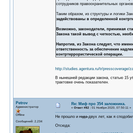
сотрудников правоохранительных органов
Таким образом, из структуры и логики Зак
задействованы в определенной контрте
Возможно, законодатели, принимая ста
Закона такой вывод с четкостью, необх
Напротив, из Закона следует, что име
ответственность за обеспечение надл
контртеррористической операции.
http://studies.agentura.ru/tr/presscoverage/z
В нынешней редакции закона, статью 15 уб
трактовке очень показателен.
Petrov
Re: Миф про 354 заложника.
Администратор
«
Ответ #82 :
01 Ноября 2020, 07:50:11 »
Offline
Не прошло и
года
двух лет, как я сподоби
Сообщений: 2,234
Отсюда: