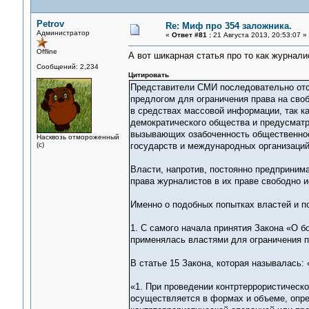
Petrov
Re: Миф про 354 заложника.
Администратор
«
Ответ #81 :
21 Августа 2013, 20:53:07 »
Offline
А вот шикарная статья про то как журнал
Сообщений: 2,234
Цитировать
Представители СМИ последовательно отс
предлогом для ограничения права на сво
в средствах массовой информации, так к
демократического общества и предусматр
вызывающих озабоченность общественност
Насквозь отмороженный
(с)
государств и международных организаций 
Власти, напротив, постоянно предприним
права журналистов в их праве свободно 
Именно о подобных попытках властей и п
1. С самого начала принятия Закона «О бо
применялась властями для ограничения п
В статье 15 Закона, которая называлась:
«1. При проведении контртеррористическ
осуществляется в формах и объеме, опр