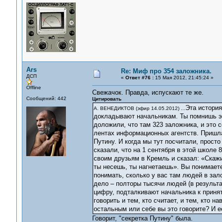
Ars
Re: Миф про 354 заложника.
ДСП
«
Ответ #76 :
15 Мая 2012, 21:45:24 »
Offline
Свежачок. Правда, испускают те же.
Сообщений: 442
Цитировать
Эта история
А. ВЕНЕДИКТОВ (эфир 14.05.2012) ...
докладывают начальникам. Ты помнишь э
доложили, что там 323 заложника, и это с
лентах информационных агентств. Пришла
Путину. И когда мы тут посчитали, прост
сказали, что на 1 сентября в этой школе 
своим друзьям в Кремль и сказал: «Скажи
ты несешь, ты нагнетаешь». Вы понимаете
понимать, сколько у вас там людей в зал
дело – полторы тысячи людей (в результа
цифру, подталкивают начальника к приня
говорить и тем, кто считает, и тем, кто н
остальным или себе вы это говорите? И 
Говорит, "секретка Путину" была.