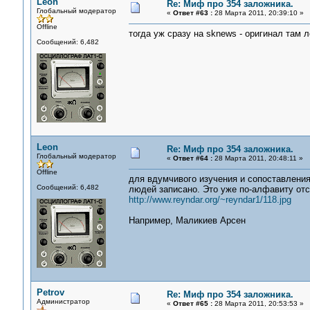
Leon
Re: Миф про 354 заложника.
Глобальный модератор
«
Ответ #63 :
28 Марта 2011, 20:39:10 »
Offline
тогда уж сразу на sknews - оригинал там 
Сообщений: 6,482
Leon
Re: Миф про 354 заложника.
Глобальный модератор
«
Ответ #64 :
28 Марта 2011, 20:48:11 »
Offline
для вдумчивого изучения и сопоставления
Сообщений: 6,482
людей записано. Это уже по-алфавиту отс
http://www.reyndar.org/~reyndar1/118.jpg
Например, Маликиев Арсен
Petrov
Re: Миф про 354 заложника.
Администратор
«
Ответ #65 :
28 Марта 2011, 20:53:53 »