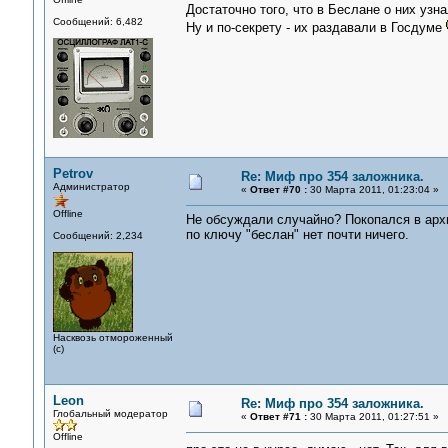
Достаточно того, что в Беслане о них узна
Сообщений: 6,482
Ну и по-секрету - их раздавали в Госдуме
Petrov
Re: Миф про 354 заложника.
Администратор
«
Ответ #70 :
30 Марта 2011, 01:23:04 »
Offline
Не обсуждали случайно? Покопался в архи
по ключу "беслан" нет почти ничего.
Сообщений: 2,234
Насквозь отмороженный
(с)
Leon
Re: Миф про 354 заложника.
Глобальный модератор
«
Ответ #71 :
30 Марта 2011, 01:27:51 »
Offline