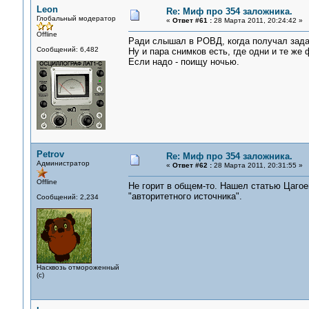
Leon
Re: Миф про 354 заложника.
Глобальный модератор
«
Ответ #61 :
28 Марта 2011, 20:24:42 »
Offline
Ради слышал в РОВД, когда получал зада
Сообщений: 6,482
Ну и пара снимков есть, где одни и те же
Если надо - поищу ночью.
Petrov
Re: Миф про 354 заложника.
Администратор
«
Ответ #62 :
28 Марта 2011, 20:31:55 »
Offline
Не горит в общем-то. Нашел статью Цагоев
"авторитетного источника".
Сообщений: 2,234
Насквозь отмороженный
(с)