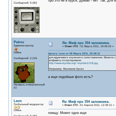
про это не в курсе, думаю - нет. Так, для
Сообщений: 6,482
Petrov
Re: Миф про 354 заложника.
Администратор
«
Ответ #72 :
31 Марта 2011, 19:46:24 »
Offline
Цитата: Leon от 28 Марта 2011, 20:48:11
для вдумчивого изучения и сопоставления. Можете са
Сообщений: 2,234
алфавиту отсортировали:
http://www.reyndar.org/~reyndar1/118.jpg
Например, Маликиев Арсен
а еще подобные фото есть?
Насквозь отмороженный
(с)
Leon
Re: Миф про 354 заложника.
Глобальный модератор
«
Ответ #73 :
01 Апреля 2011, 12:36:21 »
Offline
поищу. Может одно еще
Сообщений: 6,482