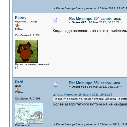
«
Последнее редактирование: 15 Мая 2012, 22:05:
Petrov
Re: Миф про 354 заложника.
Администратор
«
Ответ #77 :
16 Мая 2012, 00:10:26 »
Offline
Когда надо поплясать на костях, либерал
Сообщений: 2,234
Насквозь отмороженный
(с)
Radi
Re: Миф про 354 заложника.
ДСП
«
Ответ #78 :
16 Мая 2012, 08:10:24 »
Offline
Цитата: Petrov от 28 Марта 2011, 20:31:55
Сообщений: 2,568
Не горит в общем-то. Нашел статью Цагоева на iratt
Более авторитетного источника не найдё
«
Последнее редактирование: 15 Марта 2013, 19:06
Общаемся!