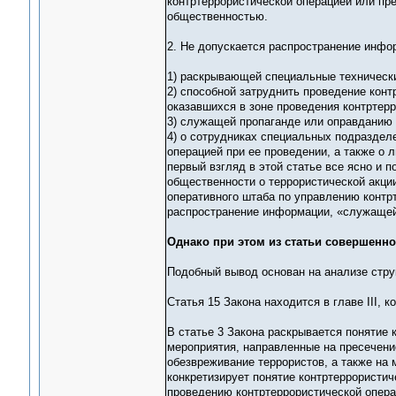
контртеррористической операцией или пр
общественностью.
2. Не допускается распространение инфо
1) раскрывающей специальные технически
2) способной затруднить проведение конт
оказавшихся в зоне проведения контртер
3) служащей пропаганде или оправданию 
4) о сотрудниках специальных подраздел
операцией при ее проведении, а также о 
первый взгляд в этой статье все ясно и 
общественности о террористической акци
оперативного штаба по управлению контрт
распространение информации, «служащей
Однако при этом из статьи совершенно
Подобный вывод основан на анализе стру
Статья 15 Закона находится в главе III, 
В статье 3 Закона раскрывается понятие 
мероприятия, направленные на пресечени
обезвреживание террористов, а также на 
конкретизирует понятие контртеррористич
проведению контртеррористической опера