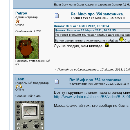
Если бы у меня были казаки, я завоевал бы мир (с) Н
Petrov
Re: Миф про 354 заложника.
Администратор
«
Ответ #79 :
16 Мая 2012, 15:52:21 »
Offline
Цитата: Radi от 16 Мая 2012, 08:10:24
Цитата: Petrov от 28 Марта 2011, 20:31:55
Сообщений: 2,234
Не горит в общем-то. Нашел статью Цагоева на iratt
Более авторитетного источника не найдёшь
Стат
Лучше поздно, чем никогда
Насквозь отмороженный
(с)
«
Последнее редактирование: 15 Марта 2013, 19:06
Leon
Re: Миф про 354 заложника.
Глобальный модератор
«
Ответ #80 :
04 Октября 2012, 01:28:11 »
Offline
Вот тут крупным планом пара страниц спи
Сообщений: 6,482
http://www.tvdata.ru/albums/B3/video/B_3_
Масса фамилий тех, кто вообще не был в 