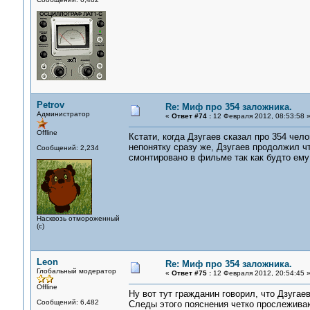
Petrov
Re: Миф про 354 заложника.
Администратор
«
Ответ #74 :
12 Февраля 2012, 08:53:58 
Offline
Кстати, когда Дзугаев сказал про 354 чел
непонятку сразу же, Дзугаев продолжил ч
Сообщений: 2,234
смонтировано в фильме так как будто ему 
Насквозь отмороженный
(с)
Leon
Re: Миф про 354 заложника.
Глобальный модератор
«
Ответ #75 :
12 Февраля 2012, 20:54:45 
Offline
Ну вот тут гражданин говорил, что Дзугае
Сообщений: 6,482
Следы этого пояснения четко прослежив