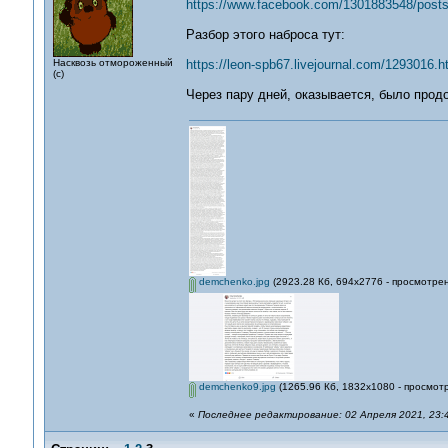
https://www.facebook.com/1301883548/post
Разбор этого наброса тут:
Насквозь отмороженный
https://leon-spb67.livejournal.com/1293016.h
(с)
Через пару дней, оказывается, было прод
demchenko.jpg
(2923.28 Кб, 694x2776 - просмотрен
demchenko9.jpg
(1265.96 Кб, 1832x1080 - просмотр
«
Последнее редактирование: 02 Апреля 2021, 23:4