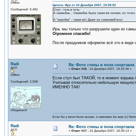
Offline
Цитата: Ира от 24 Декабря 2007, 19:28:52
Сообщений: 6,482
Стул - точь в точь.
А скамейка... Скамейка была такая же низкая, но точно
А "коробка" - такая же! Даже не сомневайтесь!
Ира, мы только что разрушили один из самы
Огромное спасибо!
После праздников оформлю всё это в виде 
Radi
Re: Фото стены и пола спортзала
ДСП
«
Ответ #16 :
24 Декабря 2007, 19:33:36 »
Offline
Если стул был ТАКОЙ, то в момент взрыва 
Сообщений: 2,568
Учитывая относительно небольшую мощность
ИМЕННО ТАК!
Общаемся!
Если бы у меня были казаки, я завоевал бы мир (с) Нап
Radi
Re: Фото стены и пола спортзала
ДСП
«
Ответ #17 :
24 Декабря 2007, 19:36:13 »