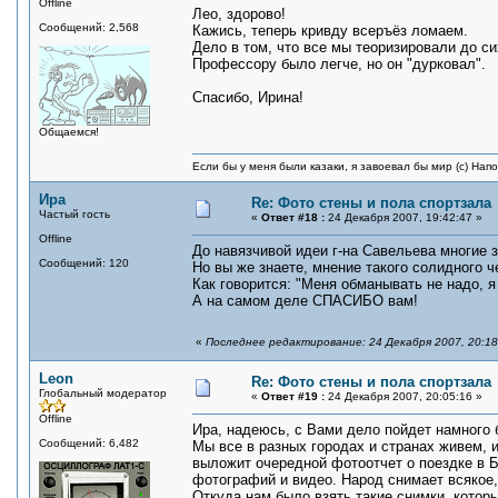
Offline
Лео, здорово!
Сообщений: 2,568
Кажись, теперь кривду всеръёз ломаем.
Дело в том, что все мы теоризировали до с
Профессору было легче, но он "дурковал".
Спасибо, Ирина!
Общаемся!
Если бы у меня были казаки, я завоевал бы мир (с) Нап
Ира
Re: Фото стены и пола спортзала
Частый гость
«
Ответ #18 :
24 Декабря 2007, 19:42:47 »
Offline
До навязчивой идеи г-на Савельева многие 
Сообщений: 120
Но вы же знаете, мнение такого солидного 
Как говорится: "Меня обманывать не надо, 
А на самом деле СПАСИБО вам!
«
Последнее редактирование: 24 Декабря 2007, 20:18
Leon
Re: Фото стены и пола спортзала
Глобальный модератор
«
Ответ #19 :
24 Декабря 2007, 20:05:16 »
Offline
Ира, надеюсь, с Вами дело пойдет намного 
Сообщений: 6,482
Мы все в разных городах и странах живем, 
выложит очередной фотоотчет о поездке в Б
фотографий и видео. Народ снимает всякое, 
Откуда нам было взять такие снимки, котор