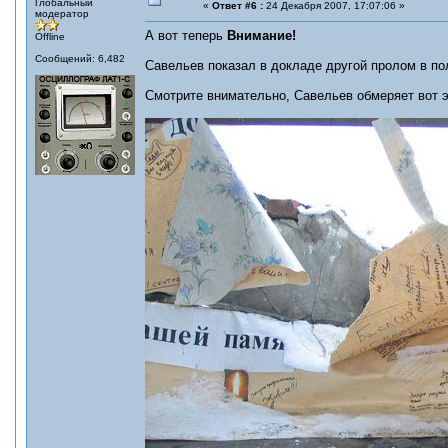
Глобальный
«
Ответ #6 :
24 Декабря 2007, 17:07:06 »
модератор
А вот теперь
Внимание!
Offline
Сообщений: 6,482
Савельев показал в докладе другой пролом в по
Смотрите внимательно, Савельев обмеряет вот э