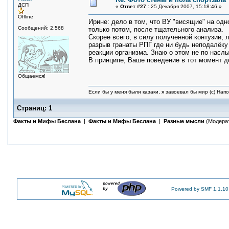
ДСП
«
Ответ #27 :
25 Декабря 2007, 15:18:46 »
Offline
Ирине: дело в том, что ВУ "висящие" на о
Сообщений: 2,568
только потом, после тщательного анализа.
Скорее всего, в силу полученной контузии, 
разрыв гранаты РПГ где ни будь неподалёку 
реакции организма. Знаю о этом не по насл
В принципе, Ваше поведение в тот момент д
Общаемся!
Если бы у меня были казаки, я завоевал бы мир (с) Нап
Страниц:
1
Факты и Мифы Беслана
|
Факты и Мифы Беслана
|
Разные мысли
(Модера
Powered by SMF 1.1.10