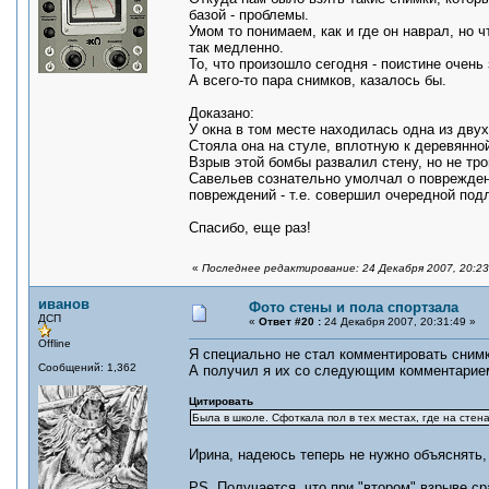
базой - проблемы.
Умом то понимаем, как и где он наврал, но
так медленно.
То, что произошло сегодня - поистине очень
А всего-то пара снимков, казалось бы.
Доказано:
У окна в том месте находилась одна из дв
Стояла она на стуле, вплотную к деревянно
Взрыв этой бомбы развалил стену, но не тр
Савельев сознательно умолчал о поврежден
повреждений - т.е. совершил очередной подл
Спасибо, еще раз!
«
Последнее редактирование: 24 Декабря 2007, 20:23
иванов
Фото стены и пола спортзала
ДСП
«
Ответ #20 :
24 Декабря 2007, 20:31:49 »
Offline
Я специально не стал комментировать снимк
Сообщений: 1,362
А получил я их со следующим комментарие
Цитировать
Была в школе. Сфоткала пол в тех местах, где на стен
Ирина, надеюсь теперь не нужно объяснять
PS. Получается, что при "втором" взрыве с