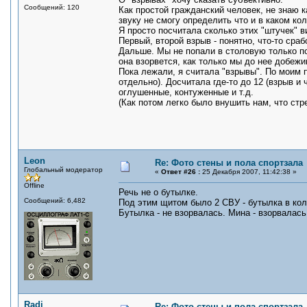
Сообщений: 120
Как простой гражданский человек, не знаю к
звуку не смогу определить что и в каком ко
Я просто посчитала сколько этих "штучек" ви
Первый, второй взрыв - понятно, что-то сраб
Дальше. Мы не попали в столовую только по
она взорвется, как только мы до нее добежи
Пока лежали, я считала "взрывы". По моим 
отдельно). Досчитала где-то до 12 (взрыв и 
оглушенные, контуженные и т.д.
(Как потом легко было внушить нам, что стр
Leon
Re: Фото стены и пола спортзала
Глобальный модератор
«
Ответ #26 :
25 Декабря 2007, 11:42:38 »
Offline
Речь не о бутылке.
Сообщений: 6,482
Под этим щитом было 2 СВУ - бутылка в кол
Бутылка - не взорвалась. Мина - взорвалась
Radi
Re: Фото стены и пола спортзала