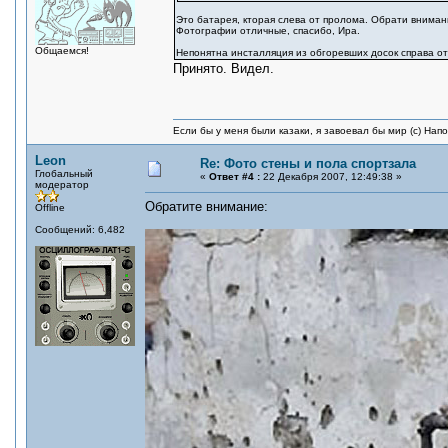
Это батарея, кторая слева от пролома. Обрати внимани
Фотографии отличные, спасибо, Ира.
Общаемся!
Непонятна инсталляция из обгоревших досок справа от
Принято. Видел.
Если бы у меня были казаки, я завоевал бы мир (с) Нап
Leon
Re: Фото стены и пола спортзала
Глобальный
«
Ответ #4 :
22 Декабря 2007, 12:49:38 »
модератор
Обратите внимание:
Offline
Сообщений: 6,482