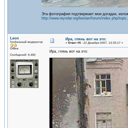
Эта фотография подтвержает мои догадки, излож
http://www.reyndar.org/beslan/forum/index.php/topic
Leon
Ира, глянь вот на это:
Глобальный модератор
«
Ответ #5 :
22 Декабря 2007, 13:33:17 »
Offline
Ира, глянь вот на это:
Сообщений: 6,482