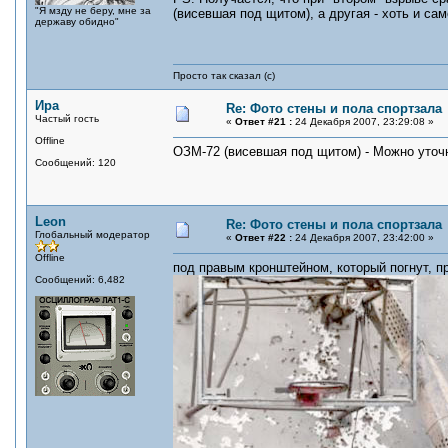
"Я мзду не беру, мне за
(висевшая под щитом), а другая - хоть и с
державу обидно"
Просто так сказал (с)
Ира
Re: Фото стены и пола спортзала
Частый гость
«
Ответ #21 :
24 Декабря 2007, 23:29:08 »
Offline
ОЗМ-72 (висевшая под щитом) - Можно уточ
Сообщений: 120
Leon
Re: Фото стены и пола спортзала
Глобальный модератор
«
Ответ #22 :
24 Декабря 2007, 23:42:00 »
Offline
под правым кронштейном, который погнут, п
Сообщений: 6,482