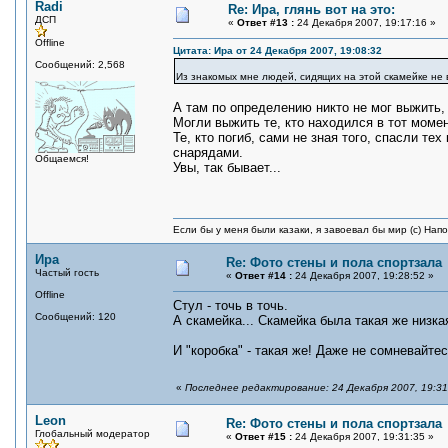
Radi
Re: Ира, глянь вот на это:
ДСП
«
Ответ #13 :
24 Декабря 2007, 19:17:16 »
Offline
Цитата: Ира от 24 Декабря 2007, 19:08:32
Сообщений: 2,568
Из знакомых мне людей, сидящих на этой скамейке не 
А там по определению никто не мог выжить,
Могли выжить те, кто находился в тот момен
Те, кто погиб, сами не зная того, спасли т
снарядами.
Общаемся!
Увы, так бывает...
Если бы у меня были казаки, я завоевал бы мир (с) Нап
Ира
Re: Фото стены и пола спортзала
Частый гость
«
Ответ #14 :
24 Декабря 2007, 19:28:52 »
Offline
Стул - точь в точь.
Сообщений: 120
А скамейка... Скамейка была такая же низкая
И "коробка" - такая же! Даже не сомневайтес
«
Последнее редактирование: 24 Декабря 2007, 19:31
Leon
Re: Фото стены и пола спортзала
Глобальный модератор
«
Ответ #15 :
24 Декабря 2007, 19:31:35 »