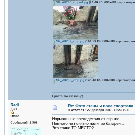
SP_A0286_croped.jpg
(94.49 Кб, 600x481 - просмотре
SP_A0287_crop.jpg
(161.29 Кб, 800x600 - просмотрен
SP_A0288_crop.jpg
(145.48 Кб, 800x600 - просмотрен
Просто так сказал (с)
Radi
Re: Фото стены и пола спортзала
ДСП
«
Ответ #1 :
22 Декабря 2007, 12:23:19 »
Offline
Нормальные последствия от взрыва.
Сообщений: 2,568
Немного не понятно наличие батареи...
Это точно ТО МЕСТО?