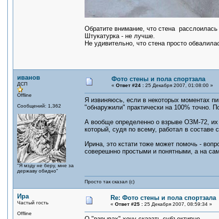
Обратите внимание, что стена расслоилась 
Штукатурка - не лучше.
Не удивительно, что стена просто обвалила
иванов
Фото стены и пола спортзала
ДСП
«
Ответ #24 :
25 Декабря 2007, 01:08:00 »
Offline
Я извиняюсь, если в некоторых моментах пи
Сообщений: 1,362
"обнаружили" практически на 100% точно. П
А вообще определенно о взрыве ОЗМ-72, их
который, судя по всему, работал в составе 
Ирина, это кстати тоже может помочь - вопр
соверешнно простыми и понятными, а на сам
"Я мзду не беру, мне за
державу обидно"
Просто так сказал (с)
Ира
Re: Фото стены и пола спортзала
Частый гость
«
Ответ #25 :
25 Декабря 2007, 08:59:34 »
Offline
О "взрывах" хочу сказать субъективно.