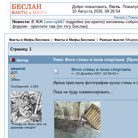
Добро пожаловать,
Гость
. Пожалу
10 Августа 2026, 09:26:54
Начало
|
Помо
Новости:
В ЖЖ
Leon-spb67
подробно (но кратко) изложены событи
форуме - прочтите там (по тэгу Беслан).
Факты и Мифы Беслана
|
Факты и Мифы Беслана
|
Разные мысли
(Модера
Страниц:
1
Тема: Фото стены и пола спортзала (Проч
Автор
иванов
Фото стены и пола спортзала
ДСП
«
:
22 Декабря 2007, 03:59:03 »
Offline
Ирина прислала фотографии куска стены и 
Сообщений: 1,362
Пока не буду комментировать...
"Я мзду не беру, мне за
державу обидно"