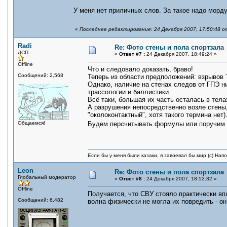
У меня нет приличных слов. За такое надо морду
«
Последнее редактирование: 24 Декабря 2007, 17:50:48 о
Radi
Re: Фото стены и пола спортзала
ДСП
«
Ответ #7 :
24 Декабря 2007, 18:49:24 »
Offline
Что и следовало доказать, браво!
Сообщений: 2,568
Теперь из области предположений: взрывов Т
Однако, наличие на стенах следов от ГПЭ ни
трассологии и баллистики.
Всё таки, большая их часть осталась в тела
А разрушения непосредственно возле стены, 
"околоконтактный", хотя такого термина нет)
Общаемся!
Будем персчитывать формулы или поручим
Если бы у меня были казаки, я завоевал бы мир (с) Нап
Leon
Re: Фото стены и пола спортзала
Глобальный модератор
«
Ответ #8 :
24 Декабря 2007, 18:52:32 »
Offline
Получается, что СВУ стояло практически вп
Сообщений: 6,482
волна физически не могла их повредить - о