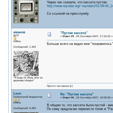
Через час сказали, что кассета пустая.
http://www.reyndar.org/~reyndar1/01-09-04_1
Со ссылкой на пресслужбу.
иванов
"Пустая кассета"
ДСП
«
Ответ #5 :
26 Сентября 2007, 17:24:42 »
Offline
Больше всего на видео мне "понравилось"
Сообщений: 1,362
"Я мзду не беру, мне за
державу обидно"
Просто так сказал (с)
Leon
Re: "Пустая кассета"
Глобальный модератор
«
Ответ #6 :
26 Сентября 2007, 18:09:56 »
Offline
В общем то, что кассета была пустой - миф
Сообщений: 6,482
По сему предлагаю перенести топик в "Р