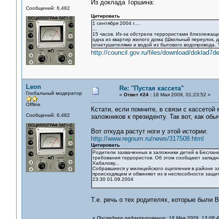
Из доклада Торшина:
Сообщений: 6,482
Цитировать
1 сентября 2004 г....
...
15 часов. Из-за обстрела террористами близлежащи
одна из квартир жилого дома (Школьный переулок, д
огнетушителями и водой из бытового водопровода. 
http://council.gov.ru/files/download/doklad7d
Leon
Re: "Пустая кассета"
Глобальный модератор
«
Ответ #24 :
18 Мая 2009, 01:23:52 »
Offline
Кстати, если помните, в связи с кассето
Сообщений: 6,482
заложников к президенту. Так вот, как обы
Вот откуда растут ноги у этой истории:
http://www.regnum.ru/news/317508.html
Цитировать
Родители захваченных в заложники детей в Беслане
требования террористов. Об этом сообщают западн
Хабалову...
Собравшиеся у милицейского оцепления в районе з
происходящем и обвиняют их в неспособности защи
23:30 01.09.2004
Т.е. речь о тех родителях, которые был
«
Последнее редактирование: 18 Мая 2009, 13:08: