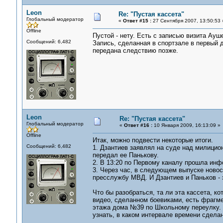
Leon
Re: "Пустая кассета"
Глобальный модератор
«
Ответ #15 :
27 Сентября 2007, 13:50:53 
Offline
Пустой - нету. Есть с записью визита Ауше
Сообщений: 6,482
Запись, сделанная в спортзале в первый д
передана следствию позже.
Leon
Re: "Пустая кассета"
Глобальный модератор
«
Ответ #16 :
10 Января 2009, 16:13:09 »
Offline
Итак, можно подвести некоторые итоги.
Сообщений: 6,482
1. Дзантиев заявлял на суде над милицион
передал ее Панькову.
2. В 13:20 по Первому каналу прошла инф
3. Через час, в следующем выпуске новос
пресслужбу МВД. И Дзантиев и Паньков -
Что бы разобраться, та ли эта кассета, к
видео, сделанном боевиками, есть фрагмен
этажа дома №39 по Школьному переулку. 
узнать, в каком интервале времени сделан