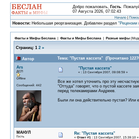
Добро пожаловать,
Гость
. Пожалу
07 Августа 2026, 07:02:43
Начало
|
Помо
Новости:
Небольшая реорганизация. Добавлен раздел
"Рецензии 
Факты и Мифы Беслана
|
Факты и Мифы Беслана
|
Разные мифы
(Мод
Страниц:
1
2
»
Тема: "Пустая кассета" (Прочитано 12270
Автор
Ars
"Пустая кассета"
ДСП
«
:
13 Сентября 2007, 09:08:59 »
Offline
Все же хотел уточнить про эту несчастную
Сообщений: 442
"Оттуда" говорят, что о пустой кассете 
перед телекамерами Андреев.
Были ли она действительно пустая? Или е
МАНУЛ
Re: "Пустая кассета"
Гость
«
Ответ #1 :
13 Сентября 2007, 15:39:10 »