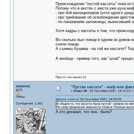
Происхождение "пустой кассеты" пока ост
Потому что в вестях с места уже куча ми
- про бой милиционеров (хотя одного урода
- про требование об освобождении арестова
- по показаниям заложницы, выносившей за
Хотя кадры с кассеты о том, что происход
Во сколько был пожар в одном из домов в
сняли пожар.
А съемка Аушева - на той же кассете? Тог
А вообще - пример того, как "штаб" проце
Просто так сказал (с)
иванов
"Пустая кассета" - миф или фак
ДСП
«
Ответ #8 :
26 Сентября 2007, 18:15:23 »
Offline
Цитата: Leon от 26 Сентября 2007, 18:09:56
Сообщений: 1,362
В общем то, что кассета была пустой - мифом не явля
По сему предлагаю перенести топик в "Разные мысл
А кто доказал, что она - была?