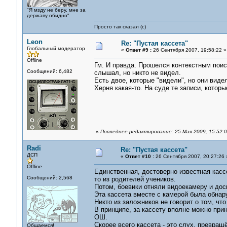
"Я мзду не беру, мне за
державу обидно"
Просто так сказал (с)
Leon
Re: "Пустая кассета"
Глобальный модератор
«
Ответ #9 :
26 Сентября 2007, 19:58:22 »
Offline
Гм. И правда. Прошелся контекстным поиско
Сообщений: 6,482
слышал, но никто не видел.
Есть двое, которые "видели", но они виде
Херня какая-то. На суде те записи, кото
«
Последнее редактирование: 25 Мая 2009, 15:52:
Radi
Re: "Пустая кассета"
ДСП
«
Ответ #10 :
26 Сентября 2007, 20:27:26 
Offline
Единственная, достоверно известная кассе
Сообщений: 2,568
то из родителей учеников.
Потом, боевики отняли видоекамеру и дос
Эта кассета вместе с камерой была обнару
Никто из заложников не говорит о том, чт
В принципе, за кассету вполне можно при
ОШ.
Скорее всего кассета - это слух, превращё
Общаемся!