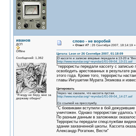
иванов
слово - не воробей
ДСП
«
Ответ #7 :
26 Сентября 2007, 18:14:19 »
Offline
Цитата: Leon от 26 Сентября 2007, 01:18:09
Сообщений: 1,362
О кассете и записке впервые передали в 13-20 в "Ве
http://www.reyndar.org/~reyndar1/01-09-04_13-21.asf
"террористы передали кассету с записью 
освободить арестованных в результате ра
этого года. Кроме того, террористы наст
главы Ингушетии Мурата Зязикова и извес
Цитировать
Через час сказали, что кассета пустая.
"Я мзду не беру, мне за
http://www.reyndar.org/~reyndar1/01-09-04_14-27.asf
державу обидно"
Со ссылкой на пресслужбу.
"С боевиками вступили в бой дежурившие 
уничтожен. Однако террористам удалось т
По разным данным в заложниках оказалось 
Террористы передали спецслужбам видеокас
здании захваченной школы. Кассета оказа
Александр Рогаткин, Вести"