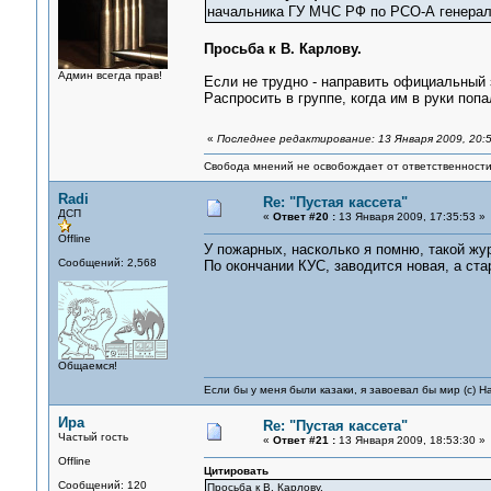
начальника ГУ МЧС РФ по РСО-А генерал
Просьба к В. Карлову.
Админ всегда прав!
Если не трудно - направить официальный 
Распросить в группе, когда им в руки попа
«
Последнее редактирование: 13 Января 2009, 20:
Свобода мнений не освобождает от ответственности 
Radi
Re: "Пустая кассета"
ДСП
«
Ответ #20 :
13 Января 2009, 17:35:53 »
Offline
У пожарных, насколько я помню, такой жур
Сообщений: 2,568
По окончании КУС, заводится новая, а стар
Общаемся!
Если бы у меня были казаки, я завоевал бы мир (с) Н
Ира
Re: "Пустая кассета"
Частый гость
«
Ответ #21 :
13 Января 2009, 18:53:30 »
Offline
Цитировать
Сообщений: 120
Просьба к В. Карлову.