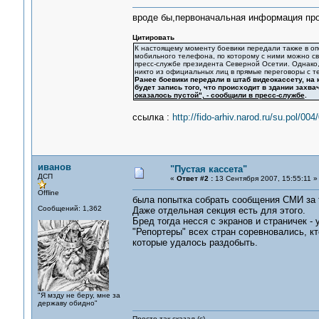
вроде бы,первоначальная информация про
Цитировать
К настоящему моменту боевики передали также в 
мобильного телефона, по которому с ними можно св
пресс-службе президента Северной Осетии. Однако,
никто из официальных лиц в прямые переговоры с т
Ранее боевики передали в штаб видеокассету, на 
будет запись того, что происходит в здании захв
оказалось пустой", - сообщили в пресс-службе
.
ссылка :
http://fido-arhiv.narod.ru/su.pol/0
иванов
"Пустая кассета"
ДСП
«
Ответ #2 :
13 Сентября 2007, 15:55:11 »
Offline
была попытка собрать сообщения СМИ за 
Сообщений: 1,362
Даже отдельная секция есть для этого.
Бред тогда несся с экранов и страничек -
"Репортеры" всех стран соревновались, кт
которые удалось раздобыть.
"Я мзду не беру, мне за
державу обидно"
Просто так сказал (с)