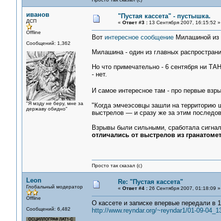
иванов
"Пустая кассета" - пустышка.
ДСП
«
Ответ #3 :
13 Сентября 2007, 16:15:52 »
Offline
Вот
интересное сообщение
Милашиной из 
Сообщений: 1,362
Милашина - один из главных распространи
Но что примечательно - 6 сентября ни ТА
- нет.
И самое интересное там - про первые взры
"Я мзду не беру, мне за
"Когда эмчеэсовцы зашли на территорию ш
державу обидно"
выстрелов — и сразу же за этим последов
Взрывы были сильными, сработала сигнал
отличались от выстрелов из гранатомет
Просто так сказал (с)
Leon
Re: "Пустая кассета"
Глобальный модератор
«
Ответ #4 :
26 Сентября 2007, 01:18:09 »
Offline
О кассете и записке впервые передали в 1
Сообщений: 6,482
http://www.reyndar.org/~reyndar1/01-09-04_1