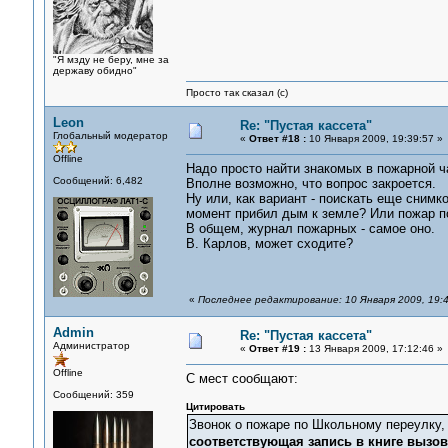
"Я мзду не беру, мне за
державу обидно"
Просто так сказал (с)
Leon
Re: "Пустая кассета"
Глобальный модератор
«
Ответ #18 :
10 Января 2009, 19:39:57 »
Offline
Надо просто найти знакомых в пожарной ча
Сообщений: 6,482
Вполне возможно, что вопрос закроется.
Ну или, как вариант - поискать еще снимко
момент прибил дым к земле? Или пожар по
В общем, журнал пожарных - самое оно.
В. Карлов, может сходите?
«
Последнее редактирование: 10 Января 2009, 19:
Admin
Re: "Пустая кассета"
Администратор
«
Ответ #19 :
13 Января 2009, 17:12:46 »
Offline
С мест сообщают:
Сообщений: 359
Цитировать
Звонок о пожаре по Школьному переулку, 
соответствующая запись в книге вызо