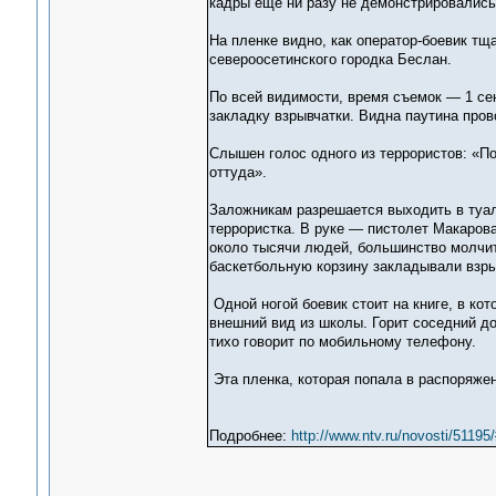
кадры еще ни разу не демонстрировались
На пленке видно, как оператор-боевик т
североосетинского городка Беслан.
По всей видимости, время съемок — 1 сен
закладку взрывчатки. Видна паутина пров
Слышен голос одного из террористов: «По
оттуда».
Заложникам разрешается выходить в туал
террористка. В руке — пистолет Макарова
около тысячи людей, большинство молчит,
баскетбольную корзину закладывали взры
Одной ногой боевик стоит на книге, в ко
внешний вид из школы. Горит соседний до
тихо говорит по мобильному телефону.
Эта пленка, которая попала в распоряже
Подробнее:
http://www.ntv.ru/novosti/511