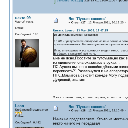
68Picture_0021.jpg
(428.85 Кб, 1800x1200 - просмо
некто 09
Re: "Пустая кассета"
Частый гость
«
Ответ #27 :
12 Января 2011, 20:12:20 »
Offline
Цитата: Leon от 23 Мая 2009, 17:47:25
Сообщений: 140
Из доклада комиссии Кесавева:
15.00. В результате обстрела возник пожар в дом
простреливаются. Принято решение тушить пожар
Итак, и пожарные и все комиссии в один голос говоря
В общем, с кассетой всё ясно.
мне не ясно.Простите за тугоумие,но как
из оцепления она оказалась в руках...
ПС.Аушев вышел с освобождёнными заложн
переписать?".Развернулся и на аппаратур
ППС.Мамитова свистит кое-где.Могу подтв
Дудиевой, хватает.
Я не согласен с тем, что вы говорите, но я готов от
Leon
Re: "Пустая кассета"
Глобальный модератор
«
Ответ #28 :
12 Января 2011, 22:16:49 »
Offline
Никак не представляем. Кто-то из местны
Сообщений: 6,482
никто ничего не передавал