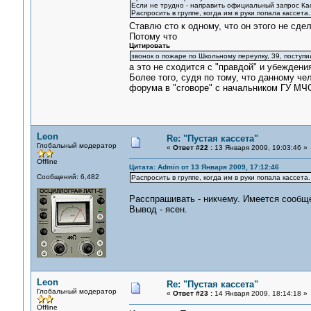
Если не трудно - направить официальный запрос Ка
Распросить в группе, когда им в руки попала кассета.
Ставлю сто к одному, что он этого не сде
Потому что
Цитировать
звонок о пожаре по Школьному переулку, 39, поступи
а это не сходится с "правдой" и убеждени
Более того, судя по тому, что данному че
форума в "сговоре" с начальником ГУ МЧ
Leon
Re: "Пустая кассета"
Глобальный модератор
«
Ответ #22 :
13 Января 2009, 19:03:46 »
Offline
Цитата: Admin от 13 Января 2009, 17:12:46
Сообщений: 6,482
Распросить в группе, когда им в руки попала кассета.
Расспрашивать - никчему. Имеется сообще
Вывод - ясен.
Leon
Re: "Пустая кассета"
Глобальный модератор
«
Ответ #23 :
14 Января 2009, 18:14:18 »
Offline