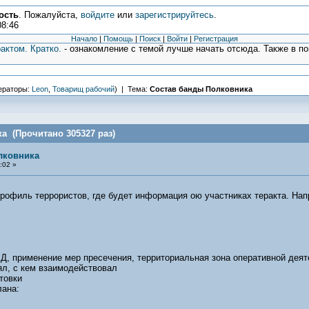
ость
. Пожалуйста,
войдите
или
зарегистрируйтесь
.
08:46
Начало
|
Помощь
|
Поиск
|
Войти
|
Регистрация
актом. Кратко.
- ознакомление с темой лучше начать отсюда. Также в п
ераторы:
Leon
,
Товарищ рабочий
) | Тема:
Состав банды Полковника
а (Прочитано 305327 раз)
лковника
:02 »
профиль террористов, где будет информация ою участниках теракта. Нап
БД, применение мер пресечения, территориальная зона оперативной дея
оял, с кем взаимодействовал
товки
лана: