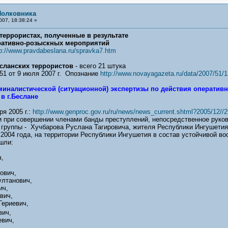
Полковника
007, 18:38:24 »
еррористах, полученные в результате
ративно-розыскных мероприятий
p://www.pravdabeslana.ru/spravka7.htm
сланских террористов
- всего 21 штука
51 от 9 июля 2007 г. Опознание
http://www.novayagazeta.ru/data/2007/51/1
иналистической (ситуационной) экспертизы по действия оперативн
 в г.Беслане
я 2005 г.:
http://www.genproc.gov.ru/ru/news/news_current.shtml?2005/12//2
 при совершении членами банды преступлений, непосредственное руков
 группы - Хучбарова Руслана Тагировича, жителя Республики Ингушетия
те 2004 года, на территории Республики Ингушетия в состав устойчивой 
шли:
,
ович,
ултанович,
ич,
вич,
ериевич,
ич,
вич,