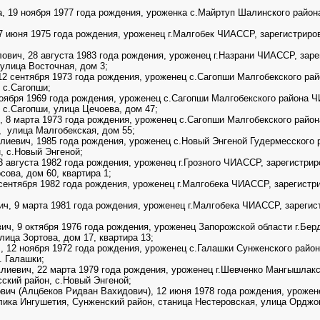
 19 ноября 1977 года рождения, уроженка с.Майртуп Шалинского район
 июня 1975 года рождения, уроженец г.Малгобек ЧИАССР, зарегистриров
вич, 28 августа 1983 года рождения, уроженец г.Назрани ЧИАССР, заре
 улица Восточная, дом 3;
2 сентября 1973 года рождения, уроженец с.Сагопши Малгобекского рай
 с.Сагопши;
оября 1969 года рождения, уроженец с.Сагопши Малгобекского района Ч
 с.Сагопши, улица Цечоева, дом 47;
 8 марта 1973 года рождения, уроженец с.Сагопши Малгобекского райо
, улица Малгобекская, дом 55;
иевич, 1985 года рождения, уроженец с.Новый Энгеной Гудермесского 
, с.Новый Энгеной;
августа 1982 года рождения, уроженец г.Грозного ЧИАССР, зарегистрир
сова, дом 60, квартира 1;
нтября 1982 года рождения, уроженец г.Малгобека ЧИАССР, зарегистри
 9 марта 1981 года рождения, уроженец г.Малгобека ЧИАССР, зарегист
, 9 октября 1976 года рождения, уроженец Запорожской области г.Берд
лица Зортова, дом 17, квартира 13;
 12 ноября 1972 года рождения, уроженец с.Галашки Сунженского райо
. Галашки;
иевич, 22 марта 1979 года рождения, уроженец г.Шевченко Мангышлакск
ский район, с.Новый Энгеной;
ич (Алцбеков Ридван Вахидович), 12 июня 1978 года рождения, урожен
ика Ингушетия, Сунженский район, станица Нестеровская, улица Орджон