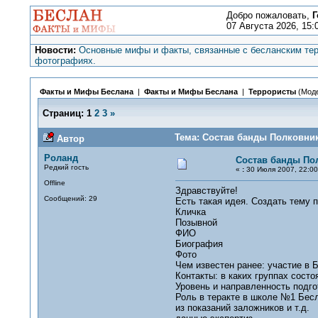
Добро пожаловать,
Г
07 Августа 2026, 15:
Новости:
Основные мифы и факты, связанные с бесланским тер
фотографиях.
Факты и Мифы Беслана
|
Факты и Мифы Беслана
|
Террористы
(Мод
Страниц:
1
2
3
»
Тема: Состав банды Полковник
Автор
Роланд
Состав банды По
Редкий гость
«
:
30 Июля 2007, 22:00
Offline
Здравствуйте!
Сообщений: 29
Есть такая идея. Создать тему 
Кличка
Позывной
ФИО
Биография
Фото
Чем известен ранее: участие в 
Контакты: в каких группах сост
Уровень и направленность подго
Роль в теракте в школе №1 Бес
из показаний заложников и т.д.