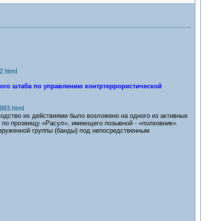
2.html
ого штаба по управлению контртеррористической
993.html
одство их действиями было возложено на одного из активных
 по прозвищу «Расул», имеющего позывной - «полковник».
вооруженной группы (банды) под непосредственным