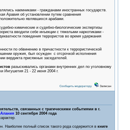
являлись наемниками - гражданами иностранных государств.
кая Аравия об установлении путем сравнения
дположительно являвшихся арабами.
удебно-химические и судебно-биологические экспертизы
ррориста вводили себе инъекции с тяжелыми наркотиками -
декватности поведения террористов во время удержания
енности по обвинению в причастности к террористической
ношении оружия, был осужден с отсрочкой исполнения
нии вердикта присяжных заседателей.
ристов
разыскивались органами внутренних дел по уголовному
и Ингушетия 21 - 22 июня 2004 г.
Сообщить модератору
Записан
тельств, связанных с трагическими событиями в г.
-Алания
10 сентября 2004 года
арактер.
н. Наиболее полный список такого рода содержится в
книге