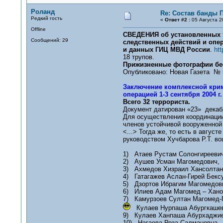
Роланд
Re: Состав банды 
Редкий гость
«
Ответ #2 :
05 Августа 2
Offline
СВЕДЕНИЯ об установленных т
Сообщений: 29
следственных действий и опе
и данных ГИЦ МВД России
.
htt
18 трупов.
Прижизненные фотографии бе
Опубликовано: Новая Газета № 
Заключение комплексной крим
операцией 1-3 сентября 2004 г.
Всего 32 террориста.
Документ датирован «23» декабр
Для осуществления координации
членов устойчивой вооруженной
<...> Тогда же, то есть в авгус
руководством Хучбарова Р.Т. во
1) Атаев Рустам Солонгиреевич
2) Аушев Усман Магомедович,
3) Ахмедов Хизраил Хансолтан
4) Гатагажев Аслан-Гирей Бекс
5) Дзортов Ибрагим Магомедов
6) Илиев Адам Магомед – Хано
7) Камурзоев Султан Магомед-Г
Кулаев Нурпаша Абургкашев
9) Кулаев Ханпаша Абурхаджие
10) Нагаева Роза Салмановна,