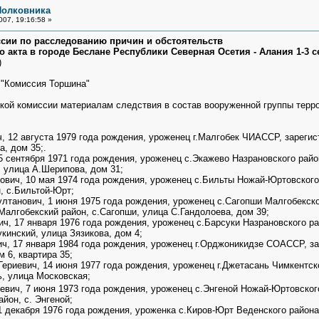
Полковника
007, 19:16:58 »
ии по расследованию причин и обстоятельств
 акта в городе Беслане Республики Северная Осетия - Алания 1-3 с
)
к "Комиссия Торшина"
ой комиссии материалам следствия в состав вооруженной группы терр
 12 августа 1979 года рождения, уроженец г.Малгобек ЧИАССР, зарегис
а, дом 35;.
 сентября 1971 года рождения, уроженец с.Экажево Назрановского рай
, улица А.Шерипова, дом 31;
вич, 10 мая 1974 года рождения, уроженец с.Бильты Ножай-Юртовского
, с.Бильтой-Юрт;
лтанович, 1 июня 1975 года рождения, уроженец с.Сагопши Малгобекско
Малгобекский район, с.Сагопши, улица С.Гандолоева, дом 39;
ч, 17 января 1976 года рождения, уроженец с.Барсуки Назрановского р
кинский, улица Зязикова, дом 4;
, 17 января 1984 года рождения, уроженец г.Орджоникидзе СОАССР, за
м 6, квартира 35;
риевич, 14 июня 1977 года рождения, уроженец г.Джетасань Чимкентско
ь, улица Московская;
ч, 7 июня 1973 года рождения, уроженец с.Энгеной Ножай-Юртовского
йон, с. Энгеной;
1 декабря 1976 года рождения, уроженка с.Киров-Юрт Веденского район