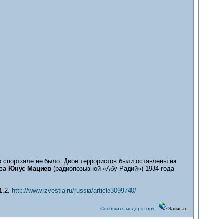
 в спортзале не было. Двое террористов были оставлены на
ева
Юнус Мациев
(радиопозывной «Абу Радий») 1984 года
1,2.
http://www.izvestia.ru/russia/article3099740/
Сообщить модератору
Записан