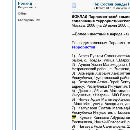
Роланд
Re: Состав банды 
Редкий гость
«
Ответ #3 :
05 Августа 2
Offline
ДОКЛАД Парламентской комисс
Сообщений: 29
совершения террористического
Москва, 2006 (на 29 июня 2006 г.
---Более известный в народе ка
По представленным Парламентск
террористов
:
1) Атаев Рустам Солонгиреевич,
район, с. Пседах, улица К.Маркс
2) Аушев Усман Магомедович, 5
Назрановский район, с. Экажево
3) Ахмедов Хизраил Хансолтано
Республика, Гудермесский район
4) Гатагажев Аслан-Гирей Бексу
адресу: Республика Ингушетия, 
5) Дзортов Ибрагим Магомедови
Ингушетия, г.Назрань, М/О Барсу
6) Илиев Адам Магомед-Ханович
г.Малгобек, улица Базоркина, до
7) Камурзоев Султан Магомед-Ге
Республика Ингушетия, г.Назран
Кулаев Ханпаша Абурхаджиеви
Республика, Ножай-Юртовский ра
9) Нагаева Роза Салмановна, 1