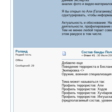
данные экспертиз
аналих фото и видео-материало
Я бы открыл по Али (Гатагажеву
сруктурировать, чтобы информац
Актуальность и обоснование: На
деятельности, профилирование 
Тем не менее любой теракт сове
этом ракурсе в том числе.
Роланд
Состав банды Пол
Редкий гость
«
Ответ #1 :
30 Июля 200
Offline
Добавлю еще
Сообщений: 29
Поведение террориста в Беслан
Экипировка <>
Оружие, военная специализация
Тема может называться так:
Профиль террористов: Али
Профиль террористов: Ходов
Профиль террористов: Хучбаров
Профиль террористов: Ингушска
(предполагаемый состав, уровень