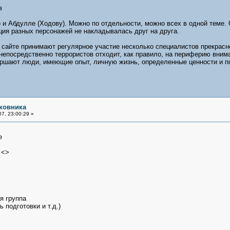
в
) и Абдулле (Ходову). Можно по отдельности, можно всех в одной теме.
ия разных персонажей не накладывалась друг на друга.
 сайте принимают регулярное участие несколько специалистов прекрасн
непосредственно террористов отходит, как правило, на периферию вним
ршают люди, имеющие опыт, личную жизнь, определенные ценности и по
ковника
7, 23:00:29 »
е
 <>
я группа
 подготовки и т.д.)