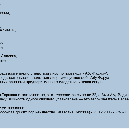
,
ович,
,
Алиевич,
ич,
ич,
,
 Алиевич,
вич,
редварительного следствия лицо по прозвищу «Абу-Радий»*,
редварительного следствия лицо, именуемое себя Абу-Фарух,
енных органами предварительного следствия членов банды.
а Торшина стало известно, что террористов было не 32, а 34 и Абу-Ради
леку. Личность одного связного установлена — это телохранитель Баса
е установлена.
ориста до сих пор неизвестно. Известия (Москва).- 25.12.2006.- 239.- C.