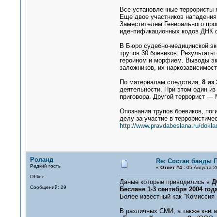
Все установленные террористы 
Еще двое участников нападения
Заместителем Генерального про
идентификационных кодов ДНК с
В Бюро судебно-медицинской эк
трупов 30 боевиков. Результаты
героином и морфием. Выводы эк
заложников, их наркозависимост
По материалам следствия,
8 из
деятельности. При этом один из
приговора. Другой террорист —
Опознания трупов боевиков, пог
делу за участие в террористичес
http://www.pravdabeslana.ru/dokla
Роланд
Re: Состав банды 
Редкий гость
«
Ответ #4 :
05 Августа 2
Offline
Даные которые приводились в
Д
Сообщений: 29
Беслане 1-3 сентября 2004 год
Более известный как "Комиссия 
В различных СМИ, а также книг