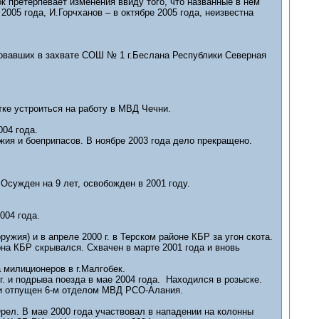
к претерпевает изменения ввиду того, что названные в нем
2005 года, И.Горчханов – в октябре 2005 года, неизвестна
овавших в захвате СОШ № 1 г.Беслана Республики Северная
ытке устроиться на работу в МВД Чечни.
004 года.
ужия и боеприпасов. В ноябре 2003 года дело прекращено.
. Осужден на 9 лет, освобожден в 2001 году.
004 года.
ружия) и в апреле 2000 г. в Терском районе КБР за угон скота.
она КБР скрывался. Схвачен в марте 2001 года и вновь
а милиционеров в г.Малгобек.
 г. и подрыва поезда в мае 2004 года. Находился в розыске.
н и отпущен 6-м отделом МВД РСО-Алания.
.Орел. В мае 2000 года участвовал в нападении на колонны