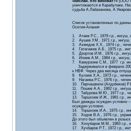
«Беслан. Кто виноват?»
(ООО «
уничтожаются в Карабулаке, Назр
судьба А.Лабазанова, А.Умарова
Список установленных по данны
Осетия-Алания
1. Атаев Р.С., 1979 г.р., ингуш,
2. Аушев У.М., 1971 г.р., ингуш,
3. Ахмедов Х.Х., 1974 г.р., чеч
4. Гатагажев А.Б., 1975 г.р., ин
5. Дзортов И.М., 1976 г.р., инг
6. Илиев А.М., 1984 г.р., ингуш
7. Камурзоев С.М., 1977 г.р. ин
Задерживался в феврале 2000 
к НВФ. Через два месяца отпущ
8. Кулаев Х.А., 1973 г.р., чечен
9. Нагаева Р.С., 1976 г.р., чече
10. Парчашвили (Алдзбеков) Р.В.
11. Пошев А.А., 1982 г.р., ингу
12. Табурова М.Ю., 1977 г.р., ч
13. Таршхоев И.Ж., 1981 г.р., и
Был дважды осужден условно – н
осужден условно.
14. Торшхоев И.А., 1975 г.р., и
15. Ходов В.А., 1976 г.р., укра
До этого был объявлен в розыск
16. Хочубаров М.М., 1983 г.р., 
17. Хучбаров Р.Т., 1972 г.р., и