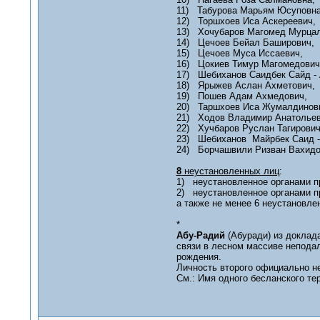
11) Табурова Марьям Юсуповна
12) Торшхоев Иса Аскереевич,
13) Хочубаров Магомед Мурцал
14) Цечоев Бейал Баширович,
15) Цечоев Муса Иссаевич,
16) Цокиев Тимур Магомедович
17) Шебиханов Саидбек Сайд - 
18) Ярыжев Аслан Ахметович,
19) Пошев Адам Ахмедович,
20) Таршхоев Иса Жумалдинов
21) Ходов Владимир Анатольев
22) Хучбаров Руслан Тагирович
23) Шебиханов Майрбек Саид -
24) Борчашвили Ризван Вахидо
8
неустановленных лиц
:
1) неустановленное органами п
2) неустановленное органами п
а также не менее 6 неустановл
*
Абу-Радий
(Абуради) из доклад
связи в лесном массиве непода
рождения.
Личность второго официально н
См.: Имя одного бесланского терр