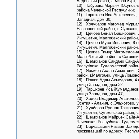
Веденский район, с.Киров-Юрт;
10) Табурова Марьям Юсуповна,
района Чеченской Республики;
11) Торшхоев Иса Аскереевич, 7
Западная, дом 30;
12) Хочубаров Магомед Мурцало
Назрановский район, с.Сурхахи,
13) Цечоев Бейал Баширович, 1
Ингушетия, Малгобекский район,
14) Цечоев Муса Иссаевич, 8 н
Ингушетия, Малгобекский район,
15) Цокиев Тимур Магомедович,
Малгобекский район, с.Сагопши
16) Шебиханов Саидбек Сайд-Ал
Республика, Гудермесский район
17) Ярыжев Аслан Ахметович, 3 
район, г.Малгобек, улица Ломоно
18) Пошев Адам Ахмедович, 4 се
улица Западная, дом 32;
19) Таршхоев Иса Жумалдинович,
улица Западная, дом 47;
20) Ходов Владимир Анатольевич
Осетия - Алания, с.Эльхотово, у
21) Хучбаров Руслан Тагирович,
Ингушетия, Сунженский район, с
22) Шебиханов Майрбек Сайд-Ал
Чеченская Республика, Гудермес
23) Борчашвили Ризван Вахидов
проживавший по адресу: Республ