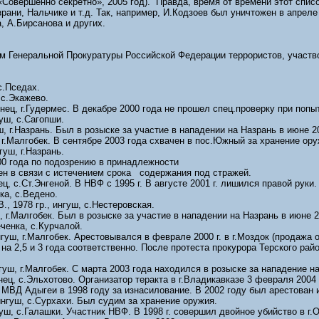
Совершенно секретно», 2005 год). Правда, время от времени этот списо
ани, Нальчике и т.д. Так, например, И.Кодзоев был уничтожен в апреле 
, А.Бирсанова и других.
м Генеральной Прокуратуры Российской Федерации террористов, участв
 с.Пседах.
 с.Экажево.
енец, г.Гудермес. В декабре 2000 года не прошел спец.проверку при поп
гуш, с.Сагопши.
уш, г.Назрань. Был в розыске за участие в нападении на Назрань в июне 2
, г.Малгобек. В сентябре 2003 года схвачен в пос.Южный за хранение ор
гуш, г.Назрань.
года по подозрению в принадлежности
ен в связи с истечением срока содержания под стражей.
ец, с.Ст.Энгеной. В НВФ с 1995 г. В августе 2001 г. лишился правой руки
нка, с.Ведено.
, 1978 гр., ингуш, с.Нестеровская.
ш, г.Малгобек. Был в розыске за участие в нападении на Назрань в июне 2
еченка, с.Курчалой.
нгуш, г.Малгобек. Арестовывался в феврале 2000 г. в г.Моздок (продажа о
а 2,5 и 3 года соответственно. После протеста прокурора Терского рай
нгуш, г.Малгобек. С марта 2003 года находился в розыске за нападение н
инец, с.Эльхотово. Организатор теракта в г.Владикавказе 3 февраля 2004
 МВД Адыгеи в 1998 году за изнасилование. В 2002 году был арестова
ингуш, с.Сурхахи. Был судим за хранение оружия.
нгуш, с.Галашки. Участник НВФ. В 1998 г. совершил двойное убийство в г