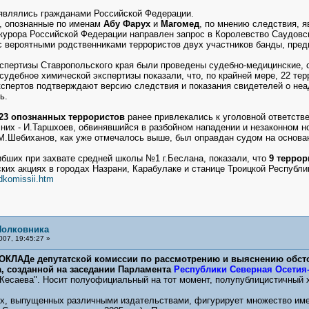
являлись гражданами Российской Федерации.
, опознанные по именам
Абу Фарух
и
Магомед
, по мнению следствия, 
курора Российской Федерации направлен запрос в Королевство Саудовс
 вероятными родственниками террористов двух участников банды, пре
спертизы Ставропольского края были проведены судебно-медицинские, с
 судебное химической экспертизы показали, что, по крайней мере, 22 те
спертов подтверждают версию следствия и показания свидетелей о неа
ь.
 23 опознанных террористов
ранее привлекались к уголовной ответств
 них - И.Таршхоев, обвинявшийся в разбойном нападении и незаконном 
 М.Шебиханов, как уже отмечалось выше, был оправдан судом на основа
ибших при захвате средней школы №1 г.Беслана, показали, что
9 терро
ких акциях в городах Назрани, Карабулаке и станице Троицкой Республик
dkomissii.htm
Полковника
007, 19:45:27 »
ОКЛАДе депутатской комиссии по рассмотрению и выяснению обстоя
а, созданной
на заседании Парламента
Республики Северная Осетия
Кесаева". Носит полуофициальный на тот момент, полупублицистичный х
ах, выпущенных различными издательствами, фигурирует множество име