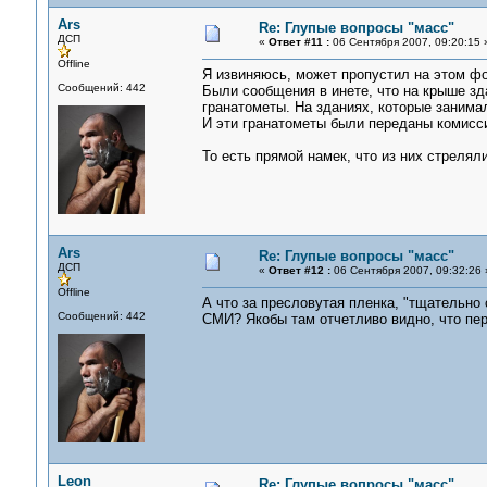
Ars
Re: Глупые вопросы "масс"
ДСП
«
Ответ #11 :
06 Сентября 2007, 09:20:15 
Offline
Я извиняюсь, может пропустил на этом ф
Сообщений: 442
Были сообщения в инете, что на крыше з
гранатометы. На зданиях, которые занима
И эти гранатометы были переданы комисс
То есть прямой намек, что из них стреля
Ars
Re: Глупые вопросы "масс"
ДСП
«
Ответ #12 :
06 Сентября 2007, 09:32:26 
Offline
А что за пресловутая пленка, "тщательн
Сообщений: 442
СМИ? Якобы там отчетливо видно, что пе
Leon
Re: Глупые вопросы "масс"