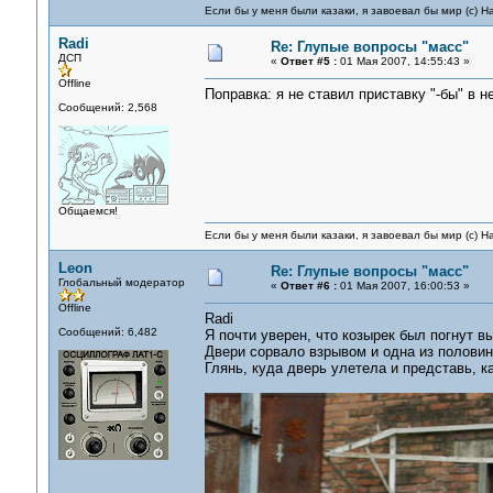
Если бы у меня были казаки, я завоевал бы мир (с) Н
Radi
Re: Глупые вопросы "масс"
ДСП
«
Ответ #5 :
01 Мая 2007, 14:55:43 »
Offline
Поправка: я не ставил приставку "-бы" в 
Сообщений: 2,568
Общаемся!
Если бы у меня были казаки, я завоевал бы мир (с) Н
Leon
Re: Глупые вопросы "масс"
Глобальный модератор
«
Ответ #6 :
01 Мая 2007, 16:00:53 »
Offline
Radi
Сообщений: 6,482
Я почти уверен, что козырек был погнут 
Двери сорвало взрывом и одна из половин
Глянь, куда дверь улетела и представь, к