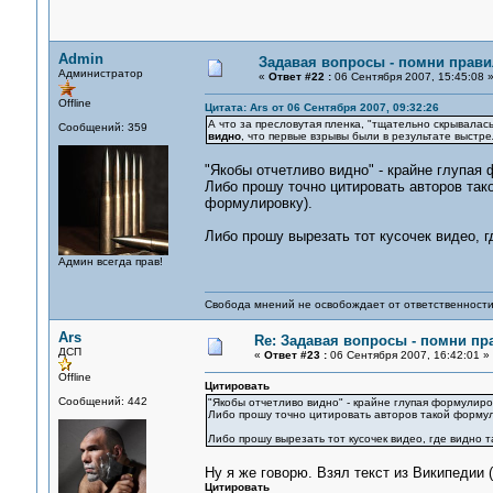
Admin
Задавая вопросы - помни прави
Администратор
«
Ответ #22 :
06 Сентября 2007, 15:45:08 
Offline
Цитата: Ars от 06 Сентября 2007, 09:32:26
А что за пресловутая пленка, "тщательно скрывала
Сообщений: 359
видно
, что первые взрывы были в результате выстре
"Якобы отчетливо видно" - крайне глупая
Либо прошу точно цитировать авторов так
формулировку).
Либо прошу вырезать тот кусочек видео, г
Админ всегда прав!
Свобода мнений не освобождает от ответственности 
Ars
Re: Задавая вопросы - помни пр
ДСП
«
Ответ #23 :
06 Сентября 2007, 16:42:01 »
Offline
Цитировать
Сообщений: 442
"Якобы отчетливо видно" - крайне глупая формулиро
Либо прошу точно цитировать авторов такой формул
Либо прошу вырезать тот кусочек видео, где видно т
Ну я же говорю. Взял текст из Википедии 
Цитировать