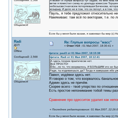
Сообщений: 2,568
Я может и глупые вопросы тут задаю, но мне пока ни
ветке я поместил схему из доклада комиссии Торши
небезысвестная всем потерпевшая Биченова, которая
козырьку. И дело не в том, что он погнут, а в том, 
Пауль, я тебе предложил относительно н
Намякиваю: там всё по векторам, т.е. по 
Общаемся!
Если бы у меня были казаки, я завоевал бы мир (с) Н
Radi
Re: Глупые вопросы "масс"
ДСП
«
Ответ #10 :
01 Мая 2007, 18:30:41 »
Offline
Цитата: paul3 от 01 Мая 2007, 18:15:38
Сообщений: 2,568
Цитата: Radi от 01 Мая 2007, 18:12:41
А здесь теории практически нет.
Всё ПРОСТО!
Ёбн...ло то, что взорвалось. И БОЛЬШИМ это не бы
Ради, ты издеваешься, да? Тогда я завершаю ибо 
Павел, издёвки здесь нет.
Я говорю о том, что взорвалось банально
Общаемся!
Админ здесь не причём.
Скорее всего - твоё упорство по отношени
Есть простое непонимание тобой темы разг
Сравнение про одесситок удалил как непо
«
Последнее редактирование: 01 Мая 2007, 22:26:
Если бы у меня были казаки, я завоевал бы мир (с) Н