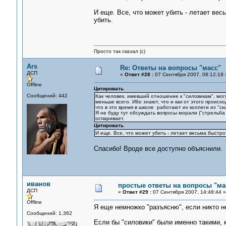
И еще. Все, что может убить - летает весь
убить.
Просто так сказал (с)
Ars
Re: Ответы на вопросы "масс"
ДСП
«
Ответ #28 :
07 Сентября 2007, 08:12:19 
Offline
Цитировать
Сообщений: 442
Как человек, имевший отношение к "силовикам", мог
меньше всего. Ибо знают, что и как от этого происх
что в это время в школе работают их коллеги из "сил
Я не буду тут обсуждать вопросы морали ("стрельба
оспаривает.
Цитировать
И еще. Все, что может убить - летает весьма быстро.
Спасибо! Вроде все доступно объяснили.
иванов
простые ответы на вопросы "ма
ДСП
«
Ответ #29 :
07 Сентября 2007, 14:48:44 »
Offline
Я еще немножко "разъясню", если никто н
Сообщений: 1,362
Если бы "силовики" были именно такими, 