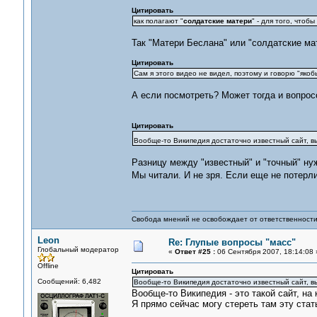
Цитировать
как полагают "
солдатские матери
" - для того, чтоб
Так "Матери Беслана" или "солдатские ма
Цитировать
Сам я этого видео не видел, поэтому и говорю "якоб
А если посмотреть? Может тогда и вопросов
Цитировать
Вообще-то Википедия достаточно известный сайт, вы
Разницу между "известный" и "точный" ну
Мы читали. И не зря. Если еще не потерли
Свобода мнений не освобождает от ответственности 
Leon
Re: Глупые вопросы "масс"
Глобальный модератор
«
Ответ #25 :
06 Сентября 2007, 18:14:08 
Offline
Цитировать
Сообщений: 6,482
Вообще-то Википедия достаточно известный сайт, вы
Вообще-то Википедия - это такой сайт, на
Я прямо сейчас могу стереть там эту ста