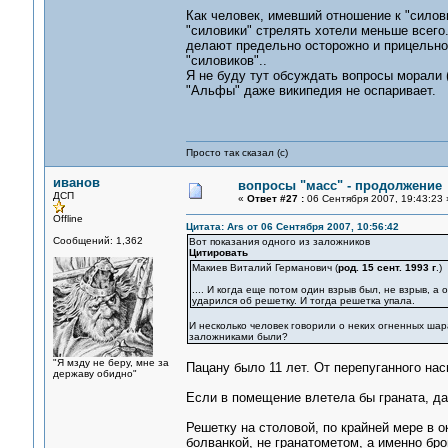
Как человек, имевший отношение к "силов
"силовики" стрелять хотели меньше всего. 
делают предельно осторожно и прицельно.
"силовиков"..
Я не буду тут обсуждать вопросы морали 
"Альфы" даже википедия не оспаривает.
Просто так сказал (с)
иванов
вопросы "масс" - продолжение
ДСП
«
Ответ #27 :
06 Сентября 2007, 19:43:23 
Offline
Цитата: Ars от 06 Сентября 2007, 10:56:42
Сообщений: 1,362
Вот показания одного из заложников
Цитировать
Макиев Виталий Германович (
род. 15 сент. 1993 г
.)
.... И когда еще потом один взрыв был, не взрыв, 
ударился об решетку. И тогда решетка упала.
И несколько человек говорили о неких огненных шар
заложниками были?
"Я мзду не беру, мне за
Пацану было 11 лет. От перепуганного на
державу обидно"
Если в помещение влетела бы граната, да
Решетку на столовой, по крайней мере в 
болванкой, не гранатометом, а именно бро