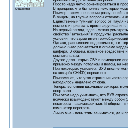
Просто надо чётко ориентироваться в про
В принципе, что бы понять некоторые мом
Общаемся!
Пример - время появления разрушений в р
В общем, на глупые вопросы отвечать и не
Единственный "умный" вопрос от Пауля - 
немного и привязать время скручивания с
На первый взгляд, здесь можно усмотреть
свойство "затекания" и продукты "распыле
условии, что взрыв имел термобарический
Однако, распыление содержимого, т.е. те
должно было расыляться в объёме чердак
шифера. В общем, взрывное воздествие н
сомнительным.
Другое дело - взрыв СВУ в помещении спо
примерно между потолком и полом, на нек
При некоторых условиях, ВУВ вполне могл
на козырёк СНИЗУ, сорвав его.
Припоминая, что угол отражения часто со
находилось недалеко от окна.
Теперь, вспомнив школьные векторы, можн
спортзала.
При этом надо учитывать, что ВУВ отража
всячески взаимодействуют между собой (З
некоторых - взаимогаситься. В общем - в
компьютер перегреть.
Лично мне - лень этим заниматься, да и 