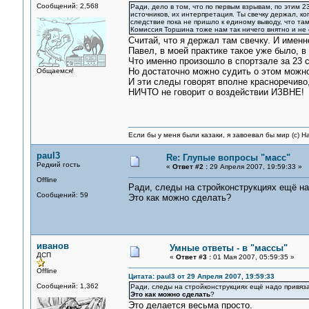
Сообщений: 2,568
Ради, дело в том, что по первым взрывам, по этим 
источников, их интерпретация. Ты свечку держал, ко
следствие пока не пришло к единому выводу, что там
Комиссия Торшина тоже нам так ничего внятно и не 
Считай, что я держал там свечку. И именн
Павел, в моей практике такое уже было, в 
Что именно произошло в спортзале за 23 с
Но достаточно можно судить о этом можн
Общаемся!
И эти следы говорят вполне красноречиво,
НИЧТО не говорит о воздействии ИЗВНЕ!
Если бы у меня были казаки, я завоевал бы мир (с) Н
paul3
Re: Глупые вопросы "масс"
Редкий гость
«
Ответ #2 :
29 Апреля 2007, 19:59:33 »
Offline
Ради, следы на стройконструкциях ещё на
Сообщений: 59
Это как можно сделать?
иванов
Умные ответы - в "массы"
ДСП
«
Ответ #3 :
01 Мая 2007, 05:59:35 »
Offline
Цитата: paul3 от 29 Апреля 2007, 19:59:33
Сообщений: 1,362
Ради, следы на стройконструкциях ещё надо привяза
Это как можно сделать
?
Это делается весьма просто.