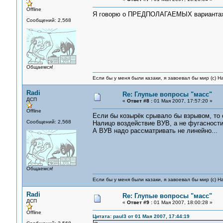
Offline
Я говорю о ПРЕДПОЛАГАЕМЫХ вариантах
Сообщений: 2,568
Общаемся!
Если бы у меня были казаки, я завоевал бы мир (с) Н
Radi
Re: Глупые вопросы "масс"
ДСП
«
Ответ #8 :
01 Мая 2007, 17:57:20 »
Offline
Если бы козырёк срывало бы взрывом, то 
Сообщений: 2,568
Налицо воздействие ВУВ, а не фугасности 
А ВУВ надо рассматривать не линейно...
Общаемся!
Если бы у меня были казаки, я завоевал бы мир (с) Н
Radi
Re: Глупые вопросы "масс"
ДСП
«
Ответ #9 :
01 Мая 2007, 18:00:28 »
Offline
Цитата: paul3 от 01 Мая 2007, 17:44:19