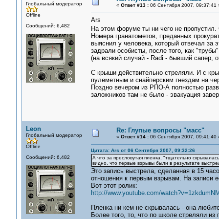
Глобальный модератор
«
Ответ #13 :
06 Сентября 2007, 09:37:41 
Offline
Ars
Сообщений: 6,482
На этом форуме ты ни чего не пропустил.
Номера гранатометов, преданных прокурат
выяснил у человека, который отвечал за э
задрали особисты, после того, как "трубы
(на всякий случай - Radi - бывший сапер,
С крыши действительно стреляли. И с кры
пулеметным и снайперским гнездам на чер
Поздно вечером из РПО-А полностью разва
заложников там не было - эвакуация заве
Leon
Re: Глупые вопросы "масс"
Глобальный модератор
«
Ответ #14 :
06 Сентября 2007, 09:41:40 
Offline
Цитата: Ars от 06 Сентября 2007, 09:32:26
Сообщений: 6,482
А что за пресловутая пленка, "тщательно скрывала
видно, что первые взрывы были в результате выстре
Это запись выстрела, сделанная в 15 часо
отношения к первым взрывам. На записи е
Вот этот ролик:
http://www.youtube.com/watch?v=1zkdumN
Пленка ни кем не скрывалась - она любит
Более того, то, что по школе стреляли из 