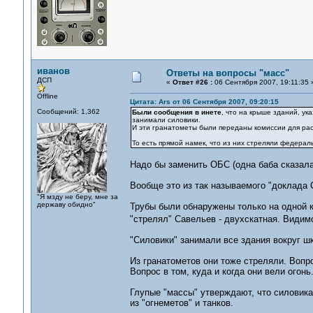
иванов
Ответы на вопросы "масс"
ДСП
«
Ответ #26 :
06 Сентября 2007, 19:11:35 
Offline
Цитата: Ars от 06 Сентября 2007, 09:20:15
Сообщений: 1,362
Были сообщения в инете
, что на крыше зданий, у
занимали силовики.
И эти гранатометы были переданы комиссии для ра
То есть прямой намек, что из них стреляли федерал
Надо бы заменить ОБС (одна баба сказала
Вообще это из так называемого "доклада 
"Я мзду не беру, мне за
державу обидно"
Трубы были обнаружены только на одной кр
"стрелял" Савельев - двухскатная. Види
"Силовики" занимали все здания вокруг ш
Из гранатометов они тоже стреляли. Вопро
Вопрос в том, куда и когда они вели огонь
Глупые "массы" утверждают, что силовика
из "огнеметов" и танков.