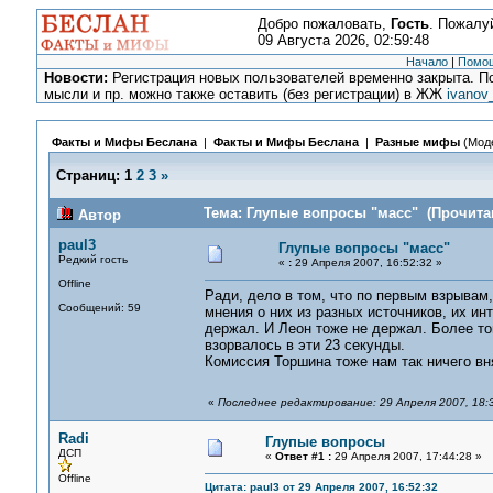
Добро пожаловать,
Гость
. Пожалу
09 Августа 2026, 02:59:48
Начало
|
Помо
Новости:
Регистрация новых пользователей временно закрыта. По
мысли и пр. можно также оставить (без регистрации) в ЖЖ
ivanov
Факты и Мифы Беслана
|
Факты и Мифы Беслана
|
Разные мифы
(Мод
Страниц:
1
2
3
»
Тема: Глупые вопросы "масс" (Прочитан
Автор
paul3
Глупые вопросы "масс"
Редкий гость
«
:
29 Апреля 2007, 16:52:32 »
Offline
Ради, дело в том, что по первым взрывам
Сообщений: 59
мнения о них из разных источников, их ин
держал. И Леон тоже не держал. Более то
взорвалось в эти 23 секунды.
Комиссия Торшина тоже нам так ничего вн
«
Последнее редактирование: 29 Апреля 2007, 18:
Radi
Глупые вопросы
ДСП
«
Ответ #1 :
29 Апреля 2007, 17:44:28 »
Offline
Цитата: paul3 от 29 Апреля 2007, 16:52:32