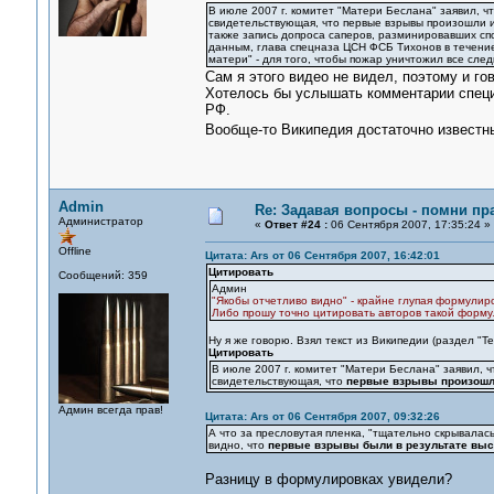
В июле 2007 г. комитет "Матери Беслана" заявил, 
свидетельствующая, что первые взрывы произошли и
также запись допроса саперов, разминировавших сп
данным, глава спецназа ЦСН ФСБ Тихонов в течение
матери" - для того, чтобы пожар уничтожил все след
Сам я этого видео не видел, поэтому и го
Хотелось бы услышать комментарии специа
РФ.
Вообще-то Википедия достаточно известны
Admin
Re: Задавая вопросы - помни пр
Администратор
«
Ответ #24 :
06 Сентября 2007, 17:35:24 »
Offline
Цитата: Ars от 06 Сентября 2007, 16:42:01
Цитировать
Сообщений: 359
Админ
"Якобы отчетливо видно" - крайне глупая формулиро
Либо прошу точно цитировать авторов такой форму
Ну я же говорю. Взял текст из Википедии (раздел "Т
Цитировать
В июле 2007 г. комитет "Матери Беслана" заявил, 
свидетельствующая, что
первые взрывы произошли
Админ всегда прав!
Цитата: Ars от 06 Сентября 2007, 09:32:26
А что за пресловутая пленка, "тщательно скрывала
видно, что
первые взрывы были в результате выс
Разницу в формулировках увидели?