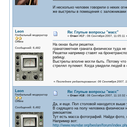
И несколько человек говорили о неких огн
же выстрелы в помещения с заложниками
Leon
Re: Глупые вопросы "масс"
Глобальный модератор
«
Ответ #17 :
06 Сентября 2007, 11:05:11 
Offline
На окнах были решетки.
Сообщений: 6,482
гранатометная граната физически туда не 
Решетки например ставят на бронетранспор
рабицу.
Выстрелы вполне могли быть. Потому что п
стрелял пулемет. Когда увидели людей в о
«
Последнее редактирование: 06 Сентября 2007, 1
Leon
Re: Глупые вопросы "масс"
Глобальный модератор
«
Ответ #18 :
06 Сентября 2007, 11:10:32 
Offline
Да, и еще. Пол столовой находится выше 
Сообщений: 6,482
В сидящего на полу человека физически н
рикошетом.
Тут есть масса фотографий. Найди фото, 
Например вот:
http://www.reyndar.org/beslan/forum/index.ph