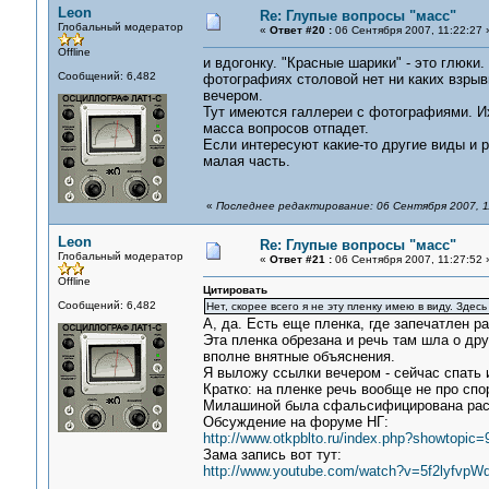
Leon
Re: Глупые вопросы "масс"
Глобальный модератор
«
Ответ #20 :
06 Сентября 2007, 11:22:27 
Offline
и вдогонку. "Красные шарики" - это глюки.
Сообщений: 6,482
фотографиях столовой нет ни каких взрыв
вечером.
Тут имеются галлереи с фотографиями. Их
масса вопросов отпадет.
Если интересуют какие-то другие виды и 
малая часть.
«
Последнее редактирование: 06 Сентября 2007, 1
Leon
Re: Глупые вопросы "масс"
Глобальный модератор
«
Ответ #21 :
06 Сентября 2007, 11:27:52 
Offline
Цитировать
Сообщений: 6,482
Нет, скорее всего я не эту пленку имею в виду. Зде
А, да. Есть еще пленка, где запечатлен р
Эта пленка обрезана и речь там шла о др
вполне внятные объяснения.
Я выложу ссылки вечером - сейчас спать 
Кратко: на пленке речь вообще не про спор
Милашиной была сфальсифицирована ра
Обсуждение на форуме НГ:
http://www.otkpblto.ru/index.php?showtopic=
Зама запись вот тут:
http://www.youtube.com/watch?v=5f2lyfvpWd