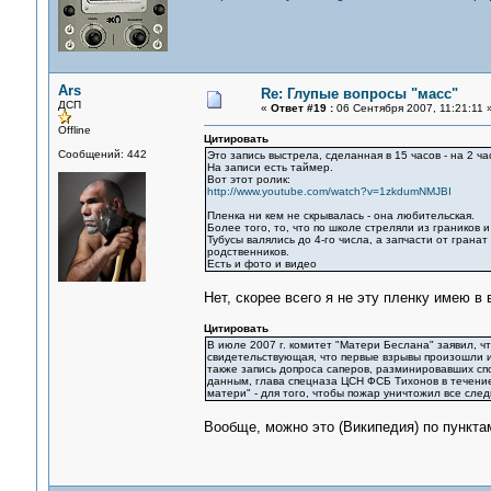
Ars
Re: Глупые вопросы "масс"
ДСП
«
Ответ #19 :
06 Сентября 2007, 11:21:11 
Offline
Цитировать
Сообщений: 442
Это запись выстрела, сделанная в 15 часов - на 2 ч
На записи есть таймер.
Вот этот ролик:
http://www.youtube.com/watch?v=1zkdumNMJBI
Пленка ни кем не скрывалась - она любительская.
Более того, то, что по школе стреляли из граников 
Тубусы валялись до 4-го числа, а запчасти от грана
родственников.
Есть и фото и видео
Нет, скорее всего я не эту пленку имею в
Цитировать
В июле 2007 г. комитет "Матери Беслана" заявил, 
свидетельствующая, что первые взрывы произошли и
также запись допроса саперов, разминировавших сп
данным, глава спецназа ЦСН ФСБ Тихонов в течение
матери" - для того, чтобы пожар уничтожил все сле
Вообще, можно это (Википедия) по пункт