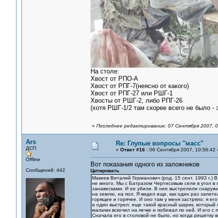
На столе:
Хвост от РПО-А
Хвост от РПГ-7(неясно от какого)
Хвост от РПГ-27 или РШГ-1
Хвосты от РШГ-2, либо РПГ-26
(хотя РШГ-1/2 там скорее всего не было - 
«
Последнее редактирование: 07 Сентября 2007, 0
Ars
Re: Глупые вопросы "масс"
ДСП
«
Ответ #16 :
06 Сентября 2007, 10:56:42 
Offline
Вот показания одного из заложников
Сообщений: 442
Цитировать
Макиев Виталий Германович (род. 15 сент. 1993 г.) 
не много. Мы с Батразом Чертисовым сели в угол в 
занавесками. И ее убили. В нее выстрелили снаружи,
на землю, на пол. Я видел еще, как один раз залетел
горящее и горячее. И оно там у меня застряло: я ег
а один выстрел: еще такой красный шарик, который 
мальчик вскочил на печке и побежал по ней. И его с 
Сначала его в столовой не было, но когда решетку 