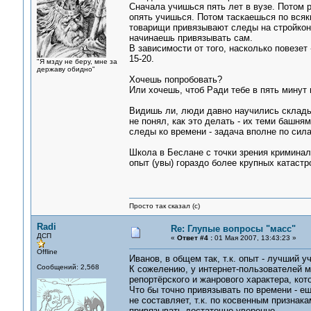
Сначала учишься пять лет в вузе. Потом 
опять учишься. Потом таскаешься по всяк
товарищи привязывают следы на стройконс
начинаешь привязывать сам.
В зависимости от того, насколько повезет
15-20.
"Я мзду не беру, мне за
державу обидно"
Хочешь попробовать?
Или хочешь, чтоб Ради тебе в пять минут 
Видишь ли, люди давно научились складыв
не понял, как это делать - их теми башня
следы ко времени - задача вполне по сил
Школа в Беслане с точки зрения криминал
опыт (увы) гораздо более крупных катаст
Просто так сказал (с)
Radi
Re: Глупые вопросы "масс"
ДСП
«
Ответ #4 :
01 Мая 2007, 13:43:23 »
Offline
Иванов, в общем так, т.к. опыт - лучший у
Сообщений: 2,568
К сожелению, у интернет-пользователей
репортёрского и жанрового характера, ко
Что бы точно привязывать по времени - 
не составляет, т.к. по косвенным признак
привязывать достаточно уверенно.