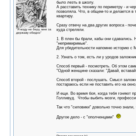
было лезть в школу.
А расставить технику по периметру - и че
позволяла. Что, в общем-то и делается в 
квартиру.
Сразу отвечу на два других вопроса - поч
куда стреляли.
"Я мзду не беру, мне за
державу обидно"
1. В плен бы брали, кабы они сдавались. 
"непримиримые".
Для убедительности напомню историю с М
2. Узнать о том, есть ли у уродов заложник
Способ первый - посмотреть. Об этом сам
"Одной женщине сказали: "Давай, вставай 
Способ второй - послушать. Смысл заложни
постараюсь если не поставить его на окно
И еще. Во время боя, когда тебя гоняют п
Голливуд. Чтобы выбить мозги, професси
Так что "силовики" довольно точно знали,
Другое дело - с "ополченцами"
Просто так сказал (с)