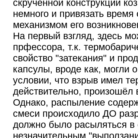
скрученной конструкции ко
немного и привязать время
механизмом его возникнове
На первый взгляд, здесь мо
прфессора, т.к. термобари
свойство "затекания" и пр
капсулы, вроде как, могли 
условии, что взрыв имел т
действительно, произошёл 
Однако, распыление содерж
смеси происходило ДО разр
должно было расыляться в 
незначительным "выползани