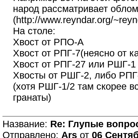
народ рассматривает облом
(http://www.reyndar.org/~rey
На столе:
Хвост от РПО-А
Хвост от РПГ-7(неясно от ка
Хвост от РПГ-27 или РШГ-1
Хвосты от РШГ-2, либо РПГ
(хотя РШГ-1/2 там скорее в
гранаты)
Название:
Re: Глупые вопро
Отправлено:
Ars
от
06 Сентяб