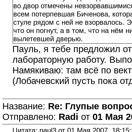
во двор отмечены невзорвавшимися
всем потерпевшая Биченова, котор
стуле рядом с ней не взорвалось. Э
что он погнут, а в том, что на нём 
вылетевшей дверью.
Пауль, я тебе предложил о
лабораторную работу. Вып
Намякиваю: там всё по вект
(Лобачевский пусть пока от
Название:
Re: Глупые вопро
Отправлено:
Radi
от
01 Мая 2
Цитата: paul3 от 01 Мая 2007, 18:15