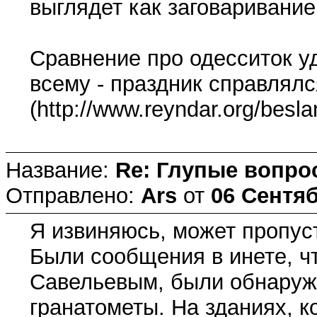
выглядет как заговаривание
Сравнение про одесситок у
всему - праздник справлялс
(http://www.reyndar.org/besla
Название:
Re: Глупые вопро
Отправлено:
Ars
от
06 Сентяб
Я извиняюсь, может пропус
Были сообщения в инете, ч
Савельевым, были обнаруж
гранатометы. На зданиях, к