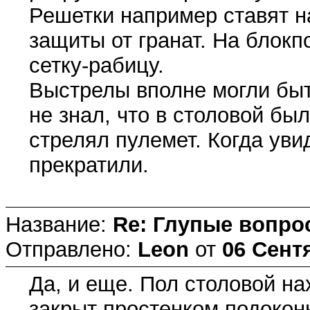
Решетки например ставят н
защиты от гранат. На блокп
сетку-рабицу.
Выстрелы вполне могли быть
не знал, что в столовой бы
стрелял пулемет. Когда уви
прекратили.
Название:
Re: Глупые вопро
Отправлено:
Leon
от
06 Сентя
Да, и еще. Пол столовой н
закрыт простенком подокон