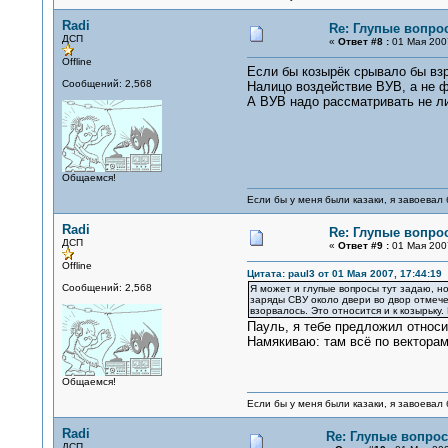
Radi
Re: Глупые вопро
ДСП
«
Ответ #8 :
01 Мая 2007
Offline
Если бы козырёк срывало бы взр
Сообщений: 2,568
Налицо воздействие ВУВ, а не фу
А ВУВ надо рассматривать не ли
Общаемся!
Если бы у меня были казаки, я завоевал 
Radi
Re: Глупые вопро
ДСП
«
Ответ #9 :
01 Мая 2007
Offline
Цитата: paul3 от 01 Мая 2007, 17:44:19
Сообщений: 2,568
Я может и глупые вопросы тут задаю, но
заряды СВУ около двери во двор отмече
взорвалось. Это относится и к козырьку.
Пауль, я тебе предложил относ
Намякиваю: там всё по векторам,
Общаемся!
Если бы у меня были казаки, я завоевал 
Radi
Re: Глупые вопрос
ДСП