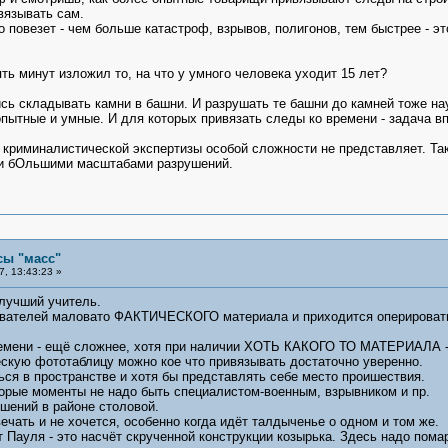
вязывать сам.
о повезет - чем больше катастроф, взрывов, полигонов, тем быстрее - эт
ть минут изложил то, на что у умного человека уходит 15 лет?
ь складывать камни в башни. И разрушать те башни до камней тоже науч
опытные и умные. И для которых привязать следы ко времени - задача в
 криминалистической экспертизы особой сложности не представляет. Так
 и бОльшими масштабами разрушений.
сы "масс"
, 13:43:23 »
 лучший учитель.
ователей маловато ФАКТИЧЕСКОГО материала и приходится оперировать 
емени - ещё сложнее, хотя при наличии ХОТЬ КАКОГО ТО МАТЕРИАЛА - ос
скую фототаблицу можно кое что привязывать достаточно уверенно.
ься в пространстве и хотя бы представлять себе место проишествия.
торые моменты не надо быть специалистом-военным, взрывником и пр.
шений в районе столовой.
ечать и не хочется, особенно когда идёт талдыченье о одном и том же.
 Пауля - это насчёт скрученной конструкции козырька. Здесь надо пома