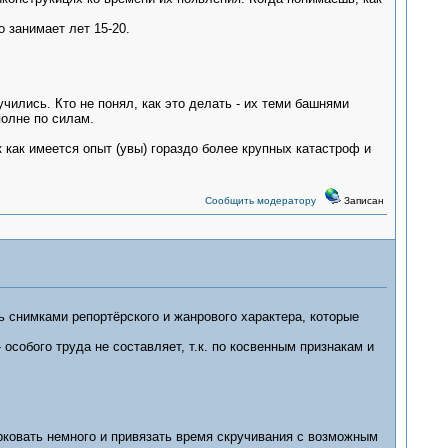
о занимает лет 15-20.
ились. Кто не понял, как это делать - их теми башнями
полне по силам.
 как имеется опыт (увы) гораздо более крупных катастроф и
Сообщить модератору
Записан
снимками репортёрского и жанрового характера, которые
обого труда не составляет, т.к. по косвенным признакам и
рковать немного и привязать время скручивания с возможным