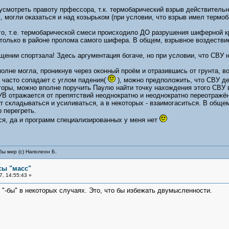
усмотреть правоту прфессора, т.к. термобарический взрыв действительн
, могли оказаться и над козырьком (при условии, что взрыв имел термо
, т.е. термобарической смеси происходило ДО разрушения шиферной кр
только в районе пролома самого шифера. В общем, взрывное воздествие
щении спортзала! Здесь аргументация богаче, но при условии, что СВУ
олне могла, проникнув через оконный проём и отразившись от грунта, во
 часто сопадает с углом падения(
), можно предположить, что СВУ де
оры, можно вполне поручить Паулю найти точку нахождения этого СВУ в
УВ отражается от препятствий неоднократно и неоднократно переотраж
ут складываться и усиливаться, а в некоторых - взаимогаситься. В общ
 перегреть.
ся, да и программ специализированных у меня нет
бы мир (с) Наполеон Б.
сы "масс"
, 14:55:43 »
 "-бы" в некоторых случаях. Это, что бы избежать двумысленности.