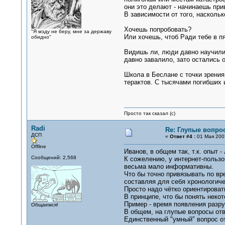
они это делают - начинаешь при
В зависимости от того, наскольк
Хочешь попробовать?
"Я мзду не беру, мне за державу
Или хочешь, чтоб Ради тебе в пя
обидно"
Видишь ли, люди давно научилис
давно завалило, зато остались 
Школа в Беслане с точки зрения
терактов. С тысячами погибших
Просто так сказал (с)
Radi
Re: Глупые вопро
ДСП
«
Ответ #4 :
01 Мая 2007
Offline
Иванов, в общем так, т.к. опыт -
Сообщений: 2,568
К сожелению, у интернет-польз
весьма мало информативны.
Что бы точно привязывать по вр
составляя для себя хронологиче
Просто надо чётко ориентироват
В принципе, что бы понять неко
Пример - время появления разру
Общаемся!
В общем, на глупые вопросы отв
Единственный "умный" вопрос от