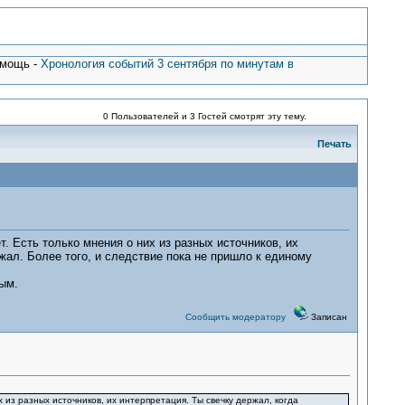
омощь -
Хронология событий 3 сентября по минутам в
0 Пользователей и 3 Гостей смотрят эту тему.
Печать
 Есть только мнения о них из разных источников, их
жал. Более того, и следствие пока не пришло к единому
ым.
Сообщить модератору
Записан
 из разных источников, их интерпретация. Ты свечку держал, когда