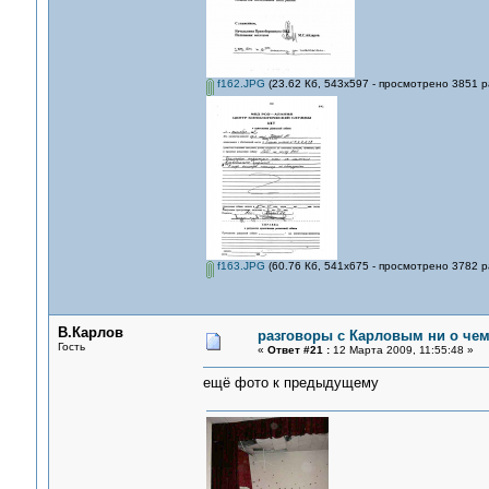
f162.JPG
(23.62 Кб, 543x597 - просмотрено 3851 р
f163.JPG
(60.76 Кб, 541x675 - просмотрено 3782 р
В.Карлов
разговоры с Карловым ни о чем.
Гость
«
Ответ #21 :
12 Марта 2009, 11:55:48 »
ещё фото к предыдущему