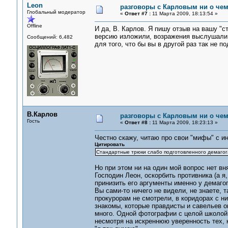
Leon
разговоры с Карловым ни о чем.
Глобальный модератор
«
Ответ #7 :
11 Марта 2009, 18:13:54 »
Offline
И да, В. Карлов. Я пишу отзыв на вашу "с
версию изложили, возражения выслушали,
Сообщений: 6,482
для того, что бы вы в другой раз так не п
В.Карлов
разговоры с Карловым ни о чем.
Гость
«
Ответ #8 :
11 Марта 2009, 18:23:13 »
Честно скажу, читаю про свои "мифы" с ин
Цитировать
Стандартные трюки слабо подготовленного демагог
Но при этом ни на один мой вопрос нет вн
Господин Леон, оскорбить противника (а я,
принизить его аргументы именно у демагог
Вы сами-то ничего не видели, не знаете, 
прокурорам не смотрели, в коридорах с н
знакомы, которые правдисты и савельев оп
много. Одной фотографии с целой школой 
несмотря на искреннюю уверенность тех, к