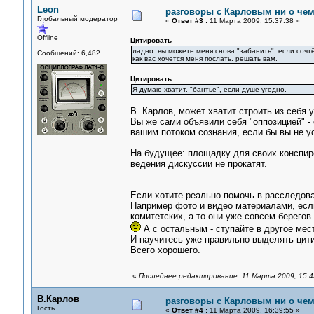
Leon
разговоры с Карловым ни о чем.
Глобальный модератор
«
Ответ #3 :
11 Марта 2009, 15:37:38 »
Offline
Цитировать
ладно. вы можете меня снова "забанить", если сочтё
Сообщений: 6,482
как вас хочется меня послать. решать вам.
Цитировать
Я думаю хватит. "бантье", если душе угодно.
В. Карлов, может хватит строить из себя 
Вы же сами объявили себя "оппозицией" - 
вашим потоком сознания, если бы вы не ус
На будущее: площадку для своих конспир
ведения дискуссии не прокатят.
Если хотите реально помочь в расследова
Например фото и видео материалами, если
комитетских, а то они уже совсем берегов
А с остальным - ступайте в другое мес
И научитесь уже правильно выделять цитир
Всего хорошего.
«
Последнее редактирование: 11 Марта 2009, 15:4
В.Карлов
разговоры с Карловым ни о чем.
Гость
«
Ответ #4 :
11 Марта 2009, 16:39:55 »