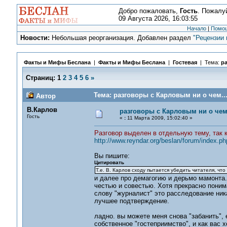
Добро пожаловать,
Гость
. Пожалу
09 Августа 2026, 16:03:55
Начало
|
Помо
Новости:
Небольшая реорганизация. Добавлен раздел
"Рецензии 
Факты и Мифы Беслана
|
Факты и Мифы Беслана
|
Гостевая
| Тема:
ра
Страниц:
1
2
3
4
5
6
»
Тема: разговоры с Карловым ни о чем...
Автор
В.Карлов
разговоры с Карловым ни о чем.
Гость
«
:
11 Марта 2009, 15:02:40 »
Разговор выделен в отдельную тему, так 
http://www.reyndar.org/beslan/forum/index.ph
Вы пишите:
Цитировать
Т.е. В. Карлов сходу пытается убедить читателя, чт
и далее про демагогию и дерьмо мамонта.
честью и совестью. Хотя прекрасно понима
слову "журналист" это расследование никак
лучшее подтверждение.
ладно. вы можете меня снова "забанить", 
собственное "гостеприимство", и как вас 