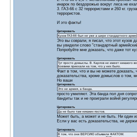
инарок по бездорожью вокруг леса не ехал
3. ГАЗ-66 с 32 террористами и 260 кг. груз
террористов.
И это факты!
Цитировать
Кузов ГАЗ-66 был не уже а шире стандартного армей
Это вы соврали, я писал, что этот кузов 
вы увидели слово "стандартный армейский
Попробуйте мне доказать, что даже тот ку
Цитировать
Тут просто домыслы. В. Карлов не имеет никакого в
Боевики приехали на том, что у них было.
Факт в том, что и вы не можете доказать,
доказательства, кроме домыслов о том, м
Но ваши
Цитировать
Это не армия, а банда.
просто умиляют. Эта банда пол дня сопр
бандиты так и не проиграли войнй регуляр
Цитировать
Да не было там никаких постов.
Может быть, а может и не быть. Ни один из
Если у вас есть доказательства, не держи
Цитировать
В том, что они ВЕРСИЮ объявили ФАКТОМ.