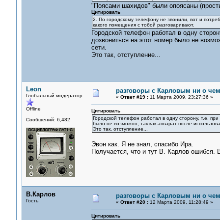
"Поясами шахидов" были опоясаны (прости
Цитировать
2. По городскому телефону не звонили, вот и потре
какого помещения с тобой разговаривают.
Городской телефон работал в одну сторону
дозвониться на этот номер было не возмо
сети.
Это так, отступление...
Leon
разговоры с Карловым ни о чем.
Глобальный модератор
«
Ответ #19 :
11 Марта 2009, 23:27:36 »
Offline
Цитировать
Городской телефон работал в одну сторону, т.е. пр
Сообщений: 6,482
было не возможно, так как аппарат после использов
Это так, отступление...
Эвон как. Я не знал, спасибо Ира.
Получается, что и тут В. Карлов ошибся. 
В.Карлов
разговоры с Карловым ни о чем.
Гость
«
Ответ #20 :
12 Марта 2009, 11:28:49 »
Цитировать