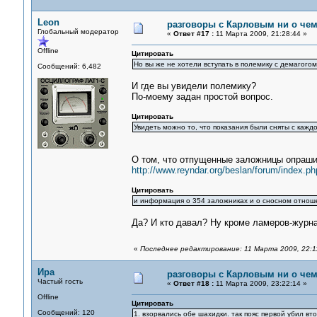
Leon
разговоры с Карловым ни о чем.
Глобальный модератор
«
Ответ #17 :
11 Марта 2009, 21:28:44 »
Offline
Цитировать
Но вы же не хотели вступать в полемику с демагого
Сообщений: 6,482
И где вы увидели полемику?
По-моему задан простой вопрос.
Цитировать
Увидеть можно то, что показания были сняты с каж
О том, что отпущенные заложницы опраши
http://www.reyndar.org/beslan/forum/index.ph
Цитировать
и информация о 354 заложниках и о сносном отноше
Да? И кто давал? Ну кроме ламеров-журн
«
Последнее редактирование: 11 Марта 2009, 22:1
Ира
разговоры с Карловым ни о чем.
Частый гость
«
Ответ #18 :
11 Марта 2009, 23:22:14 »
Offline
Цитировать
Сообщений: 120
1. взорвались обе шахидки. так пояс первой убил вт