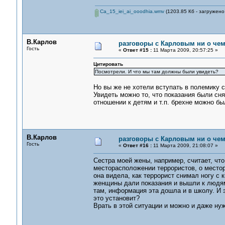
Ca_15_iei_ai_ooodhia.wmv
(1203.85 Кб - загружено
В.Карлов
разговоры с Карловым ни о чем.
Гость
«
Ответ #15 :
11 Марта 2009, 20:57:25 »
Цитировать
Посмотрели. И что мы там должны были увидеть?
Но вы же не хотели вступать в полемику 
Увидеть можно то, что показания были сн
отношении к детям и т.п. брехне можно бы
В.Карлов
разговоры с Карловым ни о чем.
Гость
«
Ответ #16 :
11 Марта 2009, 21:08:07 »
Сестра моей жены, например, считает, чт
месторасположении террористов, о местор
она видела, как террорист снимал ногу с к
женщины дали показания и вышли к людям,
там, информация эта дошла и в школу. И э
это установит?
Врать в этой ситуации и можно и даже нуж