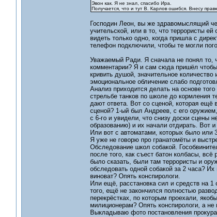
Эвон как. Я не знал, спасибо Ира.
Получается, что и тут В. Карлов ошибся. Внесу правк
Господин Леон, вы же здравомыслящий чел
учительской, или в то, что террористы ей
видеть только одно, когда пришла с дире
телефон подключили, чтобы те могли погов
Уважаемый Ради. Я сначала не понял то, 
комментарии? Я и сам сюда пришёл чтобы 
кривить душой, значительное количество и
эмоциональное обличение слабо подготовл
Анализ приходится делать на основе того 
стрельбе танков по школе до кормления т
дают ответа. Вот со сценой, которая ещё 
сценой? 1-ый был Андреев, с его оружием
с 6-го и увидели, что снизу доски сцены н
образованию) и их начали отдирать. Вот и
Или вот с автоматами, которых было или 3
Я уже не говорю про гранатомёты и выстр
Обследование школ собакой. Гособвинител
после того, как съест батон колбасы, всё
было сказать, были там террористы и ору
обследовать одной собакой за 2 часа? Их
виноват? Опять конспирологи.
Или ещё, расстановка сил и средств на 1 
того, ещё не закончился полностью разво
перекрёстках, по которым проехали, якобы
милиционерам? Опять конспирологи, а не 
Выкладываю фото постановления прокурат