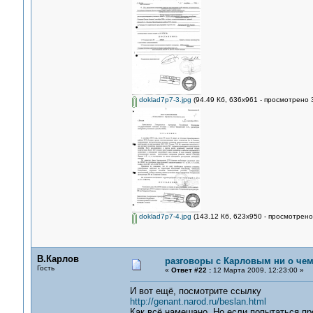
doklad7p7-3.jpg
(94.49 Кб, 636x961 - просмотрено 
doklad7p7-4.jpg
(143.12 Кб, 623x950 - просмотрено
В.Карлов
разговоры с Карловым ни о чем.
Гость
«
Ответ #22 :
12 Марта 2009, 12:23:00 »
И вот ещё, посмотрите ссылку
http://genant.narod.ru/beslan.html
Как всё намешано. Но если попытаться про