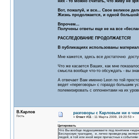
них - то можно считать, что живу не зря
Вот, пожалуй, и все... Свое великое де
Жизнь продолжается, и одной большой
Впрочем...
Получены ответы еще не на все «беслан
РАССЛЕДОВАНИЕ ПРОДОЛЖАЕТСЯ!
В публикациях использованы материа
Мне кажется, здесь все достаточно дост
Что же касается Ваших, как мне показало
смысла вообще что-то обсуждать - вы зна
А отвечает Вам именно Leon по той прост
ведет «переговоры» с гораздо большим усп
полемизировать с оппонентами на их ур
В.Карлов
разговоры с Карловым ни о чем.
Гость
«
Ответ #11 :
11 Марта 2009, 19:20:53 »
Цитировать
Что Вы вообще подразумеваете под понятием «журна
Бесланскую трагедию, и, лично проведя ряд экспер
людей, в той или иной мере причастных к событиям 