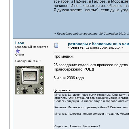
все трое, и Набиев, и Гаглоев, и Морозки
лечился. И не в клевете я его обвиняю, а
Я думаю хватит. "бантье", если душе угод
«
Последнее редактирование: 10 Сентября 2010, 1
Leon
разговоры с Карловым ни о чем.
Глобальный модератор
«
Ответ #1 :
11 Марта 2009, 15:20:14 »
Offline
Про мешки:
Сообщений: 6,482
25 заседание судебного процесса по дел
Правобережного РОВД
6 июня 2006 года
Цитировать
Мисиков: Да, двери еще были открытые. Они запугив
стрелять.
Они
затащили два больших мешка с патрон
Человек сидящий на кнопке сидел и заряжал автомат
Кесаева. Мешки какого размера были? Сколько чело
Мисиков. Человека четыре волокли и тащили. Мешк
....
Сидакова. А мешки были какие?