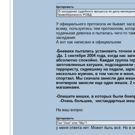
Цитировать
25 заседание судебного процесса по делу милицио
Правобережного РОВД
У официального протокола не бывает засед
всему, пользуетесь тем протоколом, кото
худенькая девочка и пыталась чего-то там
заседания.
А вот как написано в официальном:
-Боевики пытались установить точное 
-Да. 1 сентября 2004 года, когда нас з
абсолютно спокойно. Каждая группа т
заготовленные катушки, подсоединяли и
террористу, сидевшему на педали, заря
несколько мужчин, в том числе и меня,
спортзал. Мы сначала занесли два меш
вчетвером занесли еще один мешок. 2 с
магазинами.
-Опишите мешки, в которых были боеп
-Очень большие, нестандартные меш
На ваш вопрос
Цитировать
Так "Они" или "Мы"?
у меня ответа нет. Может быть всё. Но в 