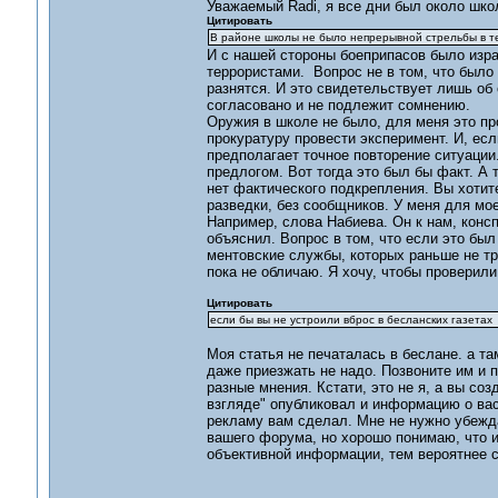
Уважаемый Radi, я все дни был около шко
Цитировать
В районе школы не было непрерывной стрельбы в те
И с нашей стороны боеприпасов было изра
террористами. Вопрос не в том, что было 
разнятся. И это свидетельствует лишь об 
согласовано и не подлежит сомнению.
Оружия в школе не было, для меня это пр
прокуратуру провести эксперимент. И, ес
предполагает точное повторение ситуаци
предлогом. Вот тогда это был бы факт. А т
нет фактического подкрепления. Вы хотите 
разведки, без сообщников. У меня для мое
Например, слова Набиева. Он к нам, консп
объяснил. Вопрос в том, что если это был
ментовские службы, которых раньше не тро
пока не обличаю. Я хочу, чтобы проверили
Цитировать
если бы вы не устроили вброс в бесланских газетах
Моя статья не печаталась в беслане. а та
даже приезжать не надо. Позвоните им и по
разные мнения. Кстати, это не я, а вы со
взгляде" опубликовал и информацию о вас 
рекламу вам сделал. Мне не нужно убежд
вашего форума, но хорошо понимаю, что и
объективной информации, тем вероятнее 