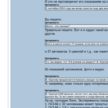
И это не противоречит его показаниям на 
Цитировать
2 сентября 2004 года мы вновь занесли еще два меш
Вы пишите:
Цитировать
Много - это сколько?
Правильно пишите. Вот и я задал такой во
другое.
Цитировать
Всего в школе изъято 77 рожков, если мне не изменя
и 37 автоматов, 5 шмелей и т.д., как памя
Цитировать
Т.е. мы видим, что "6-8 рожков на каждого" В. Карло
Из показаний заложников, фото и видео.
Цитировать
В. Карлову предлагается показать мандат на право 
Я, например, знаю только одну потерпевш
Цитировать
В. Карлов САМ признал, после того, как ему объясни
доехал бы. То же самое показали и следственные э
Ну-ну, господин Леон. Эксперименты показ
1. ГАЗ-66 с 32 человеками может тронутьс
2. ГАЗ-66 с 2,8 т. металлолома проехал ч