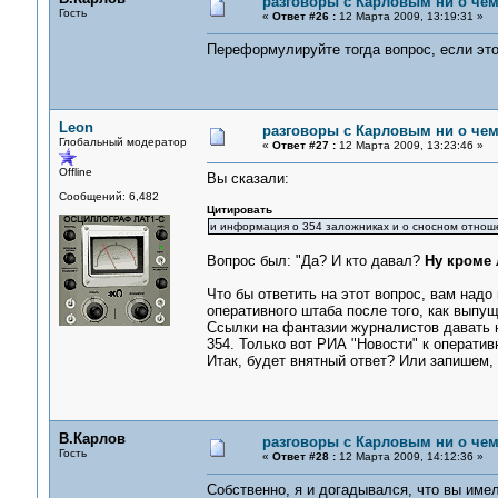
разговоры с Карловым ни о чем.
Гость
«
Ответ #26 :
12 Марта 2009, 13:19:31 »
Переформулируйте тогда вопрос, если это
Leon
разговоры с Карловым ни о чем.
Глобальный модератор
«
Ответ #27 :
12 Марта 2009, 13:23:46 »
Offline
Вы сказали:
Сообщений: 6,482
Цитировать
и информация о 354 заложниках и о сносном отноше
Вопрос был: "Да? И кто давал?
Ну кроме
Что бы ответить на этот вопрос, вам над
оперативного штаба после того, как вып
Ссылки на фантазии журналистов давать н
354. Только вот РИА "Новости" к операти
Итак, будет внятный ответ? Или запишем,
В.Карлов
разговоры с Карловым ни о чем.
Гость
«
Ответ #28 :
12 Марта 2009, 14:12:36 »
Собственно, я и догадывался, что вы имел