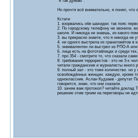
"я так думаю".
Но прочтя всё внимательно, я понял, что 
Кстати
1. взорвались обе шахидки. так пояс перв
2. По городскому телефону не звонили, во
школе. И никогда не знаешь, из какого по
3. вы прекрасно знаете, что я никогда не 
4. ни одного выстрела из гранатомётов в к
5. эквивалентен ли выстрел из РПО-А или
6. лица есть на фототаблицах и среди тех,
7. про 354 - смотрите то, что сказали сам
8. требования террористов - это не 3-х че
читали гражданские и журналисты много р
9. полный зал - это тоже количество. но 
освобождённых женщин. каждую, кроме той
одноклассник. Аслан Кудзаев - депутат Па
говорится, знаю, что они сказали.
10. зачем вам протокол? читайте доклад То
решение этим троим на переговоры не идт