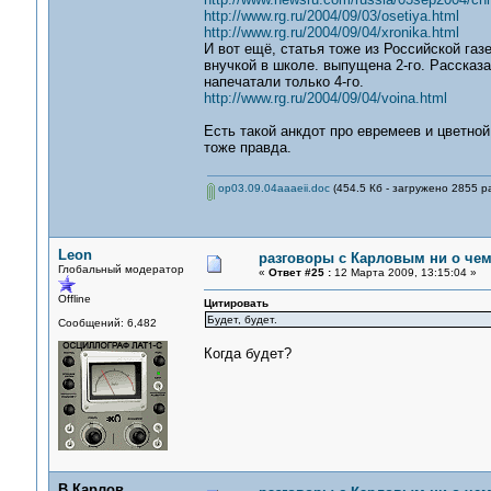
http://www.rg.ru/2004/09/03/osetiya.html
http://www.rg.ru/2004/09/04/xronika.html
И вот ещё, статья тоже из Российской газ
внучкой в школе. выпущена 2-го. Рассказа
напечатали только 4-го.
http://www.rg.ru/2004/09/04/voina.html
Есть такой анкдот про евремеев и цветной
тоже правда.
op03.09.04aaaeii.doc
(454.5 Кб - загружено 2855 ра
Leon
разговоры с Карловым ни о чем.
Глобальный модератор
«
Ответ #25 :
12 Марта 2009, 13:15:04 »
Offline
Цитировать
Будет, будет.
Сообщений: 6,482
Когда будет?
В.Карлов