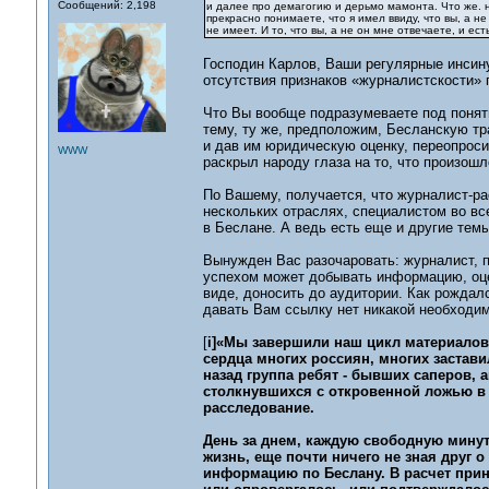
Сообщений: 2,198
и далее про демагогию и дерьмо мамонта. Что же. н
прекрасно понимаете, что я имел ввиду, что вы, а н
не имеет. И то, что вы, а не он мне отвечаете, и е
Господин Карлов, Ваши регулярные инсину
отсутствия признаков «журналистскости» 
Что Вы вообще подразумеваете под понят
тему, ту же, предположим, Бесланскую тр
и дав им юридическую оценку, переопроси
WWW
раскрыл народу глаза на то, что произошл
По Вашему, получается, что журналист-р
нескольких отраслях, специалистом во все
в Беслане. А ведь есть еще и другие тем
Вынужден Вас разочаровать: журналист, 
успехом может добывать информацию, оцен
виде, доносить до аудитории. Как рождал
давать Вам ссылку нет никакой необходим
[
i]«Мы завершили наш цикл материалов 
сердца многих россиян, многих застави
назад группа ребят - бывших саперов,
столкнувшихся с откровенной ложью в 
расследование.
День за днем, каждую свободную минут
жизнь, еще почти ничего не зная друг 
информацию по Беслану. В расчет прин