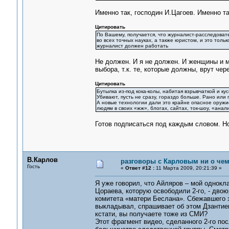
Именно так, господин И.Цагоев. Именно та
Цитировать
По Вашему, получается, что журналист-расследоват
во всех точных науках, а также юристом, и это толь
журналист должен работать
Не должен. И я не должен. И женщины и м
выбора, т.к. те, которые должны, врут чер
Цитировать
Бутылка из-под кока-колы, набитая взрывчаткой и ку
Убивают, пусть не сразу, гораздо больше. Рано ил
А новые технологии дали это крайне опасное оружие
людям в своих «жж», блогах, сайтах, ток-шоу, «ана
Готов подписаться под каждым словом. Но
В.Карлов
разговоры с Карловым ни о чем.
Гость
«
Ответ #12 :
11 Марта 2009, 20:21:39 »
Я уже говорил, что Айляров – мой однокла
Цораева, которую освободили 2-го, - дво
комитета «матери Беслана». Сбежавшего за
выкладывал, спрашивает об этом Дзантиева
кстати, вы получаете тоже из СМИ?
Этот фрагмент видео, сделанного 2-го пос