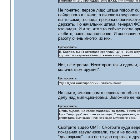
Понятно ли это преподавателю ВУЗа, или нужно по 
Не понятно. первое лицо штаба говорит об
найденного в школе, а виноваты журналис
вы то сами, господа, прекрасно понимаете
держать. Но начальник штаба, генерал ФС
что видят. И и то, что это сейчас после 
любите, ваше полное право. И основания 
работу очень многих из них.
Цитировать
В. Карлов, вы из автомата среляли? Цинк - 1080 шту
сдохли со снаряженными рожками в подсумках.
Нет, не стрелял. Некоторые так и сдохли,
количеством оружия".
Цитировать
Угу. Отдел конспирологии - этажом выше.
Не врите, именно вам я пересылал объек
делу над милиционерами. Выложите её на 
Цитировать
Опять выдавание своих фантазий за факты. Никто не
Ну и "маршрут" высосан из пальца. С чердака над к
спортзала был выше нижнего края слухового окна.
Смотрите видео ОМП. Смотрите куда ведёт
показания завуалировали, так и не поняв.
"два взрыва" - это не те два взрыва, а др