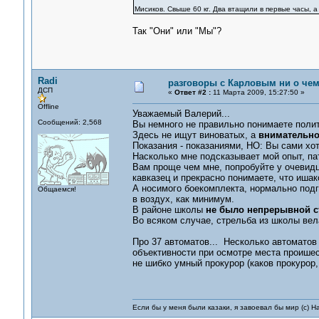
Мисиков. Свыше 60 кг. Два втащили в первые часы, а
Так "Они" или "Мы"?
Radi
разговоры с Карловым ни о чем.
ДСП
«
Ответ #2 :
11 Марта 2009, 15:27:50 »
Offline
Уважаемый Валерий...
Сообщений: 2,568
Вы немного не правильно понимаете полит
Здесь не ищут виноватых, а
внимательн
Показания - показаниями, НО: Вы сами хо
Насколько мне подсказывает мой опыт, пат
Вам проще чем мне, попробуйте у очевид
кавказец и прекрасно понимаете, что ишак
А носимого боекомплекта, нормально подг
Общаемся!
в воздух, как минимум.
В районе школы
не было непрерывной ст
Во всяком случае, стрельба из школы вела
Про 37 автоматов... Несколько автоматов
объективности при осмотре места проишес
не шибко умный прокурор (каков прокурор,
Если бы у меня были казаки, я завоевал бы мир (с) Н