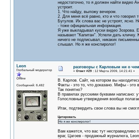
недостаточно, то я должен найти видео Ан
устроит.
1. Что найду, выложу вечером.
2. Для меня всё равно, кто и что говорил
Бугулов. Их слова вас не устроят, ясно.
- тоже официальная информация.
Я уже выкладывал куски видео Зозрова. Е
называют "Капитан". Успели дать кличку.
ничего не подписывал, никаких письменны
слышал. Но я же конспиролог!
Leon
разговоры с Карловым ни о чем.
Глобальный модератор
«
Ответ #29 :
12 Марта 2009, 14:21:41 »
Offline
В. Карлов. Сайт, на котором вы находите
Факты - это то, что доказано. Мифы - это 
Сообщений: 6,482
Так понятно?
В правилах русскими буквами написано: 
Голословные утверждения вообще полагае
Итак, подтвердить свои слова вы не смогл
Цитировать
Но я же конспиролог!
Вам кажется, что вас тут несправедливо гн
враг, Цагоев - продажный журналюга, Leon