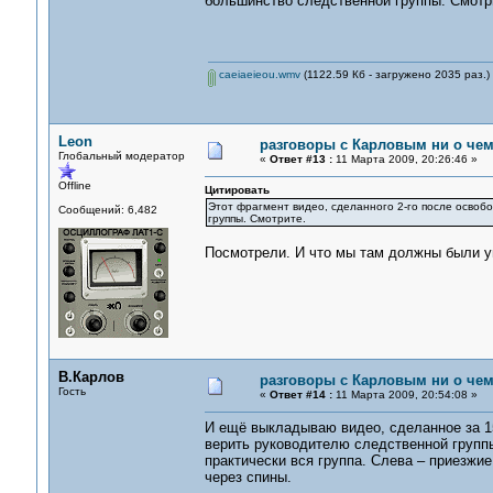
большинство следственной группы. Смотр
caeiaeieou.wmv
(1122.59 Кб - загружено 2035 раз.)
Leon
разговоры с Карловым ни о чем.
Глобальный модератор
«
Ответ #13 :
11 Марта 2009, 20:26:46 »
Offline
Цитировать
Этот фрагмент видео, сделанного 2-го после освоб
Сообщений: 6,482
группы. Смотрите.
Посмотрели. И что мы там должны были у
В.Карлов
разговоры с Карловым ни о чем.
Гость
«
Ответ #14 :
11 Марта 2009, 20:54:08 »
И ещё выкладываю видео, сделанное за 15
верить руководителю следственной группы
практически вся группа. Слева – приезжие
через спины.