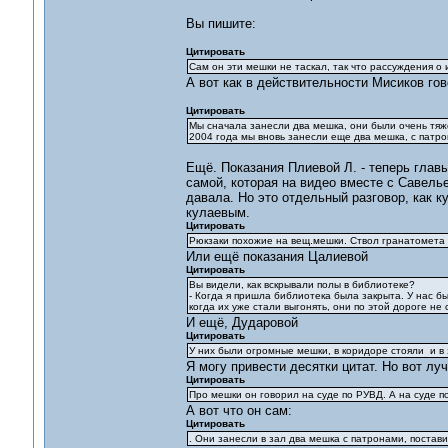
Вы пишите:
Цитировать
Сам он эти мешки не таскал, так что рассуждения о 
А вот как в действительности Мисиков гов
Цитировать
Мы сначала занесли два мешка, они были очень тяж
2004 года мы вновь занесли еще два мешка, с патр
Ещё. Показания Плиевой Л. - теперь глав
самой, которая на видео вместе с Савель
давала. Но это отдельный разговор, как ку
кулаевым.
Цитировать
Рюкзаки похожие на вещ.мешки. Ствол гранатомета м
Или ещё показания Цалиевой
Цитировать
Вы видели, как вскрывали полы в библиотеке?
- Когда я пришла библиотека была закрыта. У нас б
когда их уже стали выгонять, они по этой дороге не
И ещё, Дударовой
Цитировать
У них были огромные мешки, в коридоре стояли и в 
Я могу привести десятки цитат. Но вот лу
Цитировать
Про мешки он говорил на суде по РУВД. А на суде п
А вот что он сам:
Цитировать
. Они занесли в зал два мешка с патронами, постав