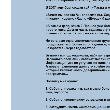
или опровергалось, или подтверждалос
В 2007 году был создан сайт «Факты и 
«Зачем им все это?» - спросите вы. Со
«никам» - «Leon», «Radi», «Шурави») как
«В самом деле, зачем? Прошло уже больш
просто жить. Другая часть сделала эт
помнит об этом. Те, кто захватил школу,
Но есть еще одна многочисленная группа
продолжает его. Более того, надеется, 
«взорвется» через год-полтора.
Бутылка из-под кока-колы, набитая взр
Несколько слов лжи - калечат тысячи го
Информация уже не уступает по силе 
А новые технологии дали это крайне оп
которые калечат мозги доверчиво-ленив
программах…
Поэтому мне нужно:
1. Собрать и сохранить как можно бол
лжи, глупости.
2. Собрать «коллекцию» вымыслов и л
3. Затруднить жизнь «информационных» 