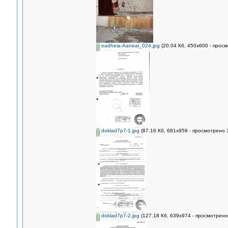
eadheia-Aaneai_024.jpg
(20.04 Кб, 450x600 - просм
doklad7p7-1.jpg
(87.16 Кб, 681x959 - просмотрено 
doklad7p7-2.jpg
(127.18 Кб, 639x974 - просмотрено