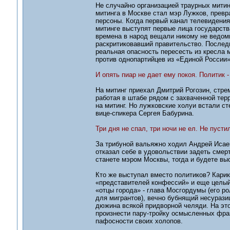
Не случайно организацией траурных митин
митинга в Москве стал мэр Лужков, превра
персоны. Когда первый канал телевидения 
митинге выступят первые лица государств
времена в народ вещали никому не ведомы
раскритиковавший правительство. Послед
реальная опасность пересесть из кресла
против однопартийцев из «Единой России»
И опять пиар не дает ему покоя. Политик -
На митинг приехал Дмитрий Рогозин, стрем
работая в штабе рядом с захваченной тер
на митинг. Но лужковские холуи встали ст
вице-спикера Сергея Бабурина.
Три дня не спал, три ночи не ел. Не пусти
За трибуной вальяжно ходил Андрей Исаев
отказал себе в удовольствии задеть смер
станете мэром Москвы, тогда и будете выс
Кто же выступал вместо политиков? Кари
«представителей конфессий» и еще целый
«отцы города» - глава Мосгордумы (его р
для мигрантов), вечно бубнящий несурази
дюжина всякой придворной челяди. На эт
произнести пару-тройку осмысленных фра
пафосности своих холопов.