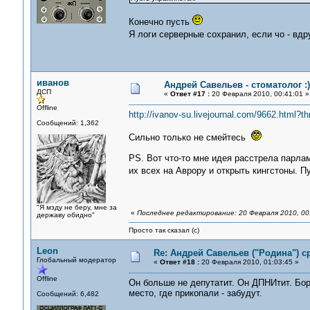
Конечно пусть
Я логи серверные сохранил, если чо - вдр
иванов
Андрей Савельев - стоматолог :)
ДСП
«
Ответ #17 :
20 Февраля 2010, 00:41:01 »
Offline
http://ivanov-su.livejournal.com/9662.html?
Сообщений: 1,362
Сильно только не смейтесь
PS. Вот что-то мне идея расстрела парла
их всех на Аврору и открыть кингстоны. 
"Я мзду не беру, мне за
«
Последнее редактирование: 20 Февраля 2010, 00
державу обидно"
Просто так сказал (с)
Leon
Re: Андрей Савельев ("Родина") 
Глобальный модератор
«
Ответ #18 :
20 Февраля 2010, 01:03:45 »
Offline
Он больше не депутатит. Он ДПНИтит. Боре
место, где прикопали - забудут.
Сообщений: 6,482