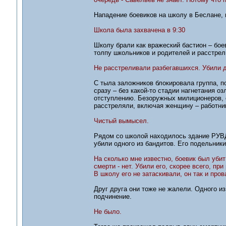
Нападение боевиков на школу в Беслане, 
Школа была захвачена в 9:30
Школу брали как вражеский бастион – бое
толпу школьников и родителей и расстрел
Не расстреливали разбегавшихся. Убили д
С тыла заложников блокировала группа, 
сразу – без какой-то стадии нагнетания о
отступлению. Безоружных милиционеров, с
расстреляли, включая женщину – работник
Чистый вымысел.
Рядом со школой находилось здание РУВД
убили одного из бандитов. Его подельники
На сколько мне известно, боевик был убит
смерти - нет. Убили его, скорее всего, при
В школу его не затаскивали, он так и про
Друг друга они тоже не жалели. Одного и
подчинение.
Не было.