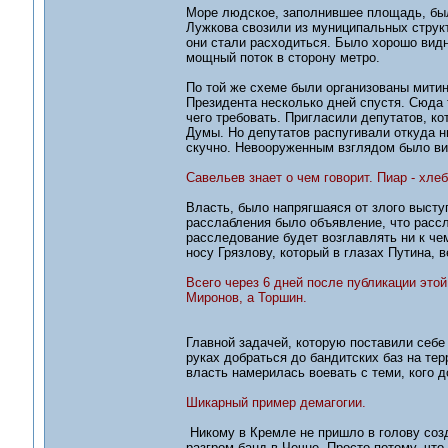
Море людское, заполнившее площадь, был
Лужкова свозили из муниципальных структ
они стали расходиться. Было хорошо видн
мощный поток в сторону метро.
По той же схеме были организованы мити
Президента несколько дней спустя. Сюда т
чего требовать. Пригласили депутатов, к
Думы. Но депутатов распугивали откуда 
скучно. Невооруженным взглядом было вид
Савельев знает о чем говорит. Пиар - хлеб
Власть, было напрягшаяся от злого высту
расслабления было объявление, что рассл
расследование будет возглавлять ни к че
носу Грязлову, который в глазах Путина, 
Всего через 6 дней после публикации этой
Миронов, а Торшин.
Главной задачей, которую поставили себе
руках добраться до бандитских баз на те
власть намерилась воевать с теми, кого 
Шикарный пример демагогии.
Никому в Кремле не пришло в голову созд
разгром банд в Чечне. Просто потому, что