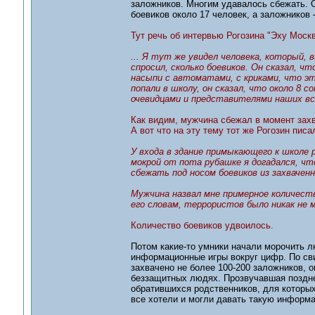
заложников. Многим удавалось сбежать. О
боевиков около 17 человек, а заложников 
Тут речь об интервью Рогозина "Эху Москв
... Я тут же увидел человека, который, в
спросил, сколько боевиков. Он сказал, ч
насыпи с автоматами, с криками, что эт
попали в школу, он сказал, что около 8 
очевидцами и представителями наших вся
Как видим, мужчина сбежал в момент захв
А вот что на эту тему тот же Рогозин писа
У входа в здание примыкающего к школе р
мокрой от пота рубашке я догадался, что
сбежать под носом боевиков из захвачен
Мужчина назвал мне примерное количеств
его словам, террористов было никак не 
Количество боевиков удвоилось.
Потом какие-то умники начали морочить л
информационные игры вокруг цифр. По св
захвачено не более 100-200 заложников, 
беззащитных людях. Прозвучавшая поздне
обратившихся родственников, для которых
все хотели и могли давать такую информа