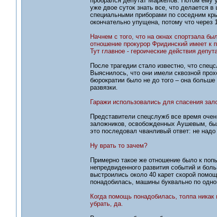
пробрался депутат Маркелов. Потом ему 
уже двое суток знать все, что делается в
специальными приборами по соседним кры
окончательно упущена, потому что через 
Начнем с того, что на окнах спортзала бы
отношение прокурор Фридинский имеет к п
Тут главное - героические действия депут
После трагедии стало известно, что спец
Выяснилось, что они имели сквозной прох
бюрократии было не до того – она больше
развязки.
Гаражи использовались для спасения зал
Представители спецслужб все время очень
заложников, освобожденных Аушевым, был
это последовал чванливый ответ: не надо 
Ну врать то зачем?
Примерно такое же отношение было к попы
непредвиденного развития событий и бол
выстроились около 40 карет скорой помощи
понадобилась, машины буквально по одной
Когда помощь понадобилась, толпа никак 
убрать, да.