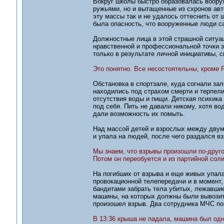
Вокруг школы быстро образовалась воору
ружьями, но и вытащенные из схронов ав
эту массы так и не удалось оттеснить от 
была опасность, что вооруженные люди с
Должностные лица в этой страшной ситуа
нравственной и профессиональной точки з
только в результате личной инициативы, 
Это понятно. Все несостоятельны, кроме 
Обстановка в спортзале, куда согнали за
находились под страхом смерти и терпели
отсутствия воды и пищи. Детская психик
под себя. Пить не давали никому, хотя в
дали возможность их помыть.
Над массой детей и взрослых между двум
и упала на людей, после чего раздался в
Мы знаем, что взрывы произошли по-другой
Потом он переобуется и из партийной соли
На погибших от взрыва и еще живых упала
провокационной телепередачи и в момент,
бандитами забрать тела убитых, лежавшие
машины, на которых должны были вывозить
произошел взрыв. Два сотрудника МЧС по
В 13:36 крыша не падала, машина был одн