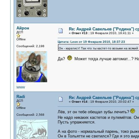
Айрон
Re: Андрей Савельев ("Родина") 
ДСП
«
Ответ #13 :
19 Февраля 2010, 19:41:11 »
Offline
Цитата: Leon от 19 Февраля 2010, 18:37:23
Сообщений: 2,198
Он - каратист! Так что ты кастет-то возьми на всяки
Да?
Может тогда лучше автомат...? На
WWW
Radi
Re: Андрей Савельев ("Родина") 
ДСП
«
Ответ #14 :
19 Февраля 2010, 20:02:47 »
Offline
Лёв, эт он тебе обещал зубы лечить?
Сообщений: 2,568
Не надо никаких кастетов и пулемётов. О
Пусть упражняется.
А на фото - нормальный парень, токо рыже
Он в Тольятти не светился? Где я это виде