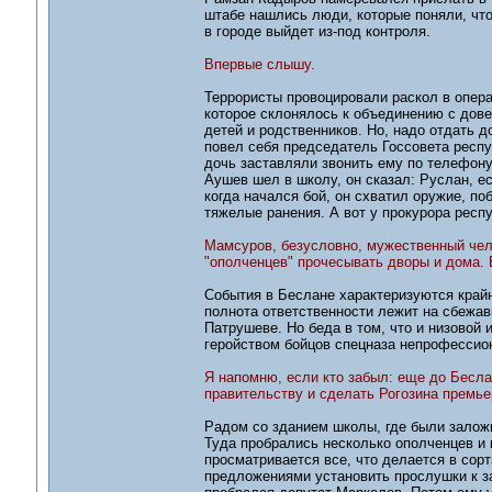
штабе нашлись люди, которые поняли, что
в городе выйдет из-под контроля.
Впервые слышу.
Террористы провоцировали раскол в опер
которое склонялось к объединению с дов
детей и родственников. Но, надо отдать 
повел себя председатель Госсовета респу
дочь заставляли звонить ему по телефону 
Аушев шел в школу, он сказал: Руслан, е
когда начался бой, он схватил оружие, п
тяжелые ранения. А вот у прокурора респу
Мамсуров, безусловно, мужественный чело
"ополченцев" прочесывать дворы и дома. 
События в Беслане характеризуются крайн
полнота ответственности лежит на сбежа
Патрушеве. Но беда в том, что и низовой
геройством бойцов спецназа непрофессио
Я напомню, если кто забыл: еще до Бесл
правительству и сделать Рогозина премье
Радом со зданием школы, где были залож
Туда пробрались несколько ополченцев и 
просматривается все, что делается в сор
предложениями установить прослушки к за