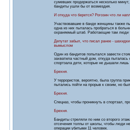
сумевших продержаться несколько минут, 
бандиты ушли бы от возмездия.
И откуда что берется? Рогозин что ли нап
Участвовавшие в банде женщины также пы
одна из них пыталась пробраться в больниц
охраняемый штаб. Работающие там люди 
Депутат забыл, что писал ранее - шахидк
вымыслом
Один из бандитов попытался завести стоя
захватила частный дом, откуда пыталась 
спортзала дети, которые не дышали лишь
Брехня.
У террористов, вероятно, была группа при
пытались пойти на прорыв к своим, но бы
Брехня.
Спецназ, чтобы проникнуть в спортзал, п
Брехня.
Бандиты стреляли по ним со второго этаж
отсечения толпы от школы, чтобы люди не
операции убитыми 11 человек.