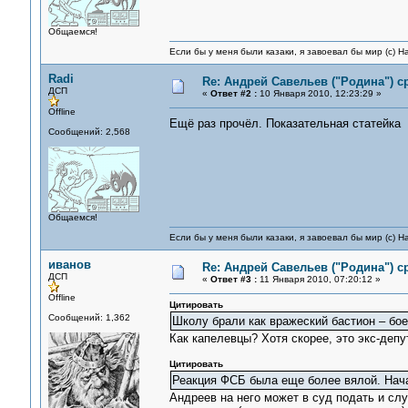
Общаемся!
Если бы у меня были казаки, я завоевал бы мир (с) Н
Radi
Re: Андрей Савельев ("Родина") 
ДСП
«
Ответ #2 :
10 Января 2010, 12:23:29 »
Offline
Ещё раз прочёл. Показательная статейка
Сообщений: 2,568
Общаемся!
Если бы у меня были казаки, я завоевал бы мир (с) Н
иванов
Re: Андрей Савельев ("Родина") 
ДСП
«
Ответ #3 :
11 Января 2010, 07:20:12 »
Offline
Цитировать
Сообщений: 1,362
Школу брали как вражеский бастион – бо
Как капелевцы? Хотя скорее, это экс-депу
Цитировать
Реакция ФСБ была еще более вялой. Нача
Андреев на него может в суд подать и сл