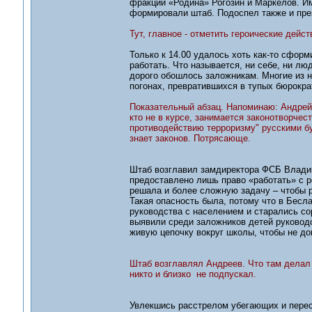
фракции «Родина» Рогозин и Маркелов. И
формировали штаб. Подоспел также и пре
Тут, главное - отметить героические дейст
Только к 14.00 удалось хоть как-то сформ
работать. Что называется, ни себе, ни л
дорого обошлось заложникам. Многие из н
погонах, превратившихся в тупых бюрокра
Показательный абзац. Напоминаю: Андрей
кто не в курсе, занимается законотворчест
противодействию терроризму" русскими бу
знает законов. Потрясающе.
Штаб возглавил замдиректора ФСБ Владим
предоставлено лишь право «работать» с р
решала и более сложную задачу – чтобы 
Такая опасность была, потому что в Бесл
руководства с населением и старались со
выявили среди заложников детей руковод
живую цепочку вокруг школы, чтобы не д
Штаб возглавлял Андреев. Что там делал П
никто и близко не подпускал.
Увлекшись расстрелом убегающих и перес