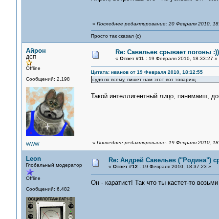
«
Последнее редактирование: 20 Февраля 2010, 18
Просто так сказал (с)
Айрон
Re: Савельев срывает погоны :)))
ДСП
«
Ответ #11 :
19 Февраля 2010, 18:33:27 »
Offline
Цитата: иванов от 19 Февраля 2010, 18:12:55
Сообщений: 2,198
судя по всему, пишет нам этот вот товарищ
Такой интеллигентный лицо, панимаиш, до
«
Последнее редактирование: 19 Февраля 2010, 18
WWW
Leon
Re: Андрей Савельев ("Родина") 
Глобальный модератор
«
Ответ #12 :
19 Февраля 2010, 18:37:23 »
Offline
Он - каратист! Так что ты кастет-то возьм
Сообщений: 6,482