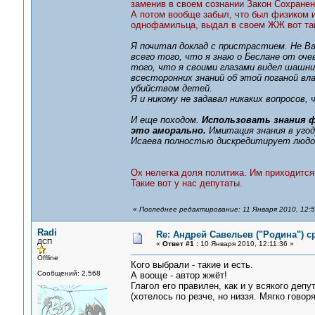
заменив в своем сознании Закон Сохранен
А потом вообще забыл, что был физиком и
однофамильца, выдал в своем ЖЖ вот та
Я почитал доклад с пристрастием. Не В
всего того, что я знаю о Беслане от оч
того, что я своими глазами видел шашн
всесторонних знаний об этой поганой вл
убийством детей.
Я и никому не задавал никаких вопросов
И еще походом.
Использовать знания 
это аморально.
Имитация знания в угод
Исаева полностью дискредитирует людо
Ох нелегка доля политика. Им приходитс
Такие вот у нас депутаты.
«
Последнее редактирование: 11 Января 2010, 12:5
Radi
Re: Андрей Савельев ("Родина") 
ДСП
«
Ответ #1 :
10 Января 2010, 12:11:36 »
Offline
Кого выбрали - такие и есть.
Сообщений: 2,568
А вооще - автор жжёт!
Глагол его правилен, как и у всякого депут
(хотелось по резче, но низзя. Мягко говор