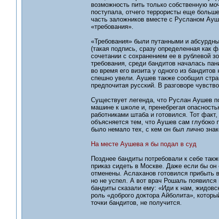
возможность пить только собственную мо
поступала, отчего террористы еще больше
часть заложников вместе с Русланом Ауш
«требования».
«Требования» были путанными и абсурдны
(такая подпись, сразу определенная как 
сочетании с сохранением ее в рублевой зо
требования, среди бандитов началась пан
во время его визита у одного из бандитов
спешно увели. Аушев также сообщил стран
предпочитая русский. В разговоре чувство
Существует легенда, что Руслан Аушев по
машине к школе и, пренебрегая опасность
работниками штаба и готовился. Тот факт,
объясняется тем, что Аушев сам глубоко 
было немало тех, с кем он был лично знак
На месте Аушева я бы подал в суд
Позднее бандиты потребовали к себе такж
приказ сидеть в Москве. Даже если бы он
отменены. Аслаханов готовился прибыть 
но не успел. А вот врач Рошаль появился
бандиты сказали ему: «Иди к нам, жидовск
роль «доброго доктора Айболита», которы
точки бандитов, не получится.