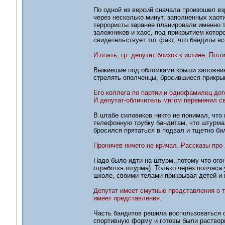
По одной из версий сначала произошел вз
через несколько минут, заполненных хаоти
террористы заранее планировали именно 
заложников и хаос, под прикрытием кото
свидетельствует тот факт, что бандиты в
И опять, гр. депутат близок к истине. Пот
Выжившие под обломками крыши заложники 
стрелять ополченцы, бросившиеся прикры
Его коллега по партии и однофамилец дого
И депутат-обличитель мигом переменил св
В штабе силовиков никто не понимал, что
телефонную трубку бандитам, что штурма
бросился прятаться в подвал и тщетно би
Проничев ничего не кричал. Рассказы про 
Надо было идти на штурм, потому что ого
отработка штурма). Только через полчаса
школе, своими телами прикрывая детей и 
Депутат имеет смутные представления о т
имеет представления.
Часть бандитов решила воспользоваться 
спортивную форму и готовы были раствори