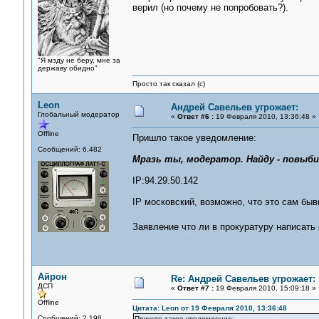
верил (но почему не попробовать?).
"Я мзду не беру, мне за
державу обидно"
Просто так сказал (с)
Leon
Андрей Савельев угрожает:
Глобальный модератор
«
Ответ #6 :
19 Февраля 2010, 13:36:48 »
Offline
Пришло такое уведомление:
Сообщений: 6,482
Мразь ты, модератор. Найду - повыби
IP:94.29.50.142
IP московский, возможно, что это сам быв
Заявление что ли в прокуратуру написать
Айрон
Re: Андрей Савельев угрожает:
ДСП
«
Ответ #7 :
19 Февраля 2010, 15:09:18 »
Offline
Цитата: Leon от 19 Февраля 2010, 13:36:48
Сообщений: 2,198
Пришло такое уведомление: