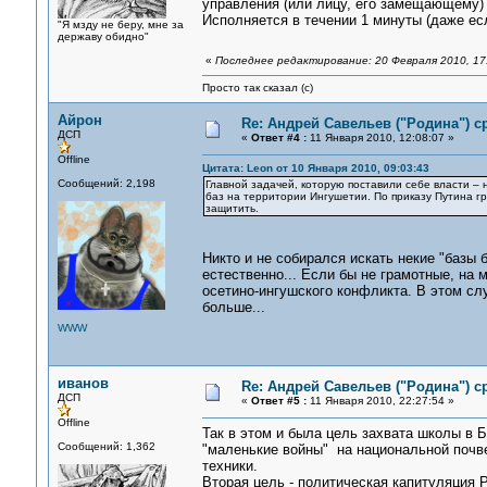
управления (или лицу, его замещающему) 
Исполняется в течении 1 минуты (даже ес
"Я мзду не беру, мне за
державу обидно"
«
Последнее редактирование: 20 Февраля 2010, 17
Просто так сказал (с)
Айрон
Re: Андрей Савельев ("Родина") 
ДСП
«
Ответ #4 :
11 Января 2010, 12:08:07 »
Offline
Цитата: Leon от 10 Января 2010, 09:03:43
Сообщений: 2,198
Главной задачей, которую поставили себе власти – 
баз на территории Ингушетии. По приказу Путина г
защитить.
Никто и не собирался искать некие "базы 
естественно... Если бы не грамотные, на 
осетино-ингушского конфликта. В этом слу
больше...
WWW
иванов
Re: Андрей Савельев ("Родина") 
ДСП
«
Ответ #5 :
11 Января 2010, 22:27:54 »
Offline
Так в этом и была цель захвата школы в Б
Сообщений: 1,362
"маленькие войны" на национальной почве
техники.
Вторая цель - политическая капитуляция Р