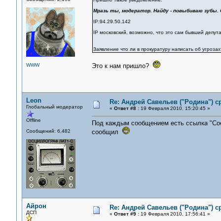
Мразь ты, модератор. Найду - повыбиваю зубы. 
IP:94.29.50.142
IP московский, возможно, что это сам бывший депута
Заявление что ли в прокуратуру написать об угроза
WWW
Это к нам пришло?
Leon
Re: Андрей Савельев ("Родина") 
Глобальный модератор
«
Ответ #8 :
19 Февраля 2010, 15:20:45 »
Offline
Под каждым сообщением есть ссылка "Сооб
Сообщений: 6,482
сообщил
Айрон
Re: Андрей Савельев ("Родина") 
ДСП
«
Ответ #9 :
19 Февраля 2010, 17:56:41 »