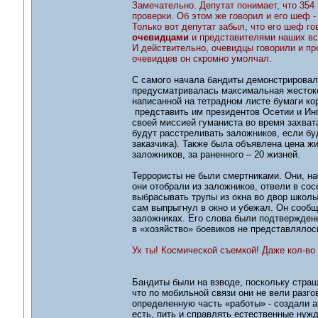
Замечательно. Депутат понимает, что 354 
проверки. Об этом же говорил и его шеф -
Только вот депутат забыл, что его шеф го
очевидцами
и представителями наших вс
И действительно, очевидцы говорили и пр
очевидцев он скромно умолчал.
С самого начала бандиты демонстрировали
предусматривалась максимальная жестоко
написанной на тетрадном листе бумаги к
представить им президентов Осетии и Инг
своей миссией гуманиста во время захват
будут расстреливать заложников, если бу
заказчика). Также была объявлена цена жи
заложников, за раненного – 20 жизней.
Террористы не были смертниками. Они, на
они отобрали из заложников, отвели в со
выбрасывать трупы из окна во двор школ
сам выпрыгнул в окно и убежал. Он сообщ
заложниках. Его слова были подтверждены
в «хозяйство» боевиков не представляло
Ух ты! Космической съемкой! Даже кол-во 
Бандиты были на взводе, поскольку страш
что по мобильной связи они не вели разг
определенную часть «работы» - создали 
есть, пить и справлять естественные нуж