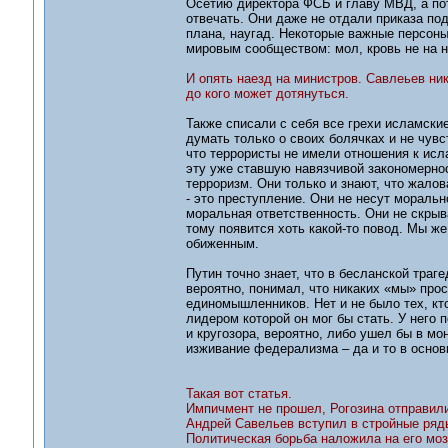
Осетию директора ФСБ и главу МВД, а пот
отвечать. Они даже не отдали приказа по
плана, наугад. Некоторые важные персоны
мировым сообществом: мол, кровь не на на
И опять наезд на министров. Савлеьев ни
до кого может дотянуться.
Также списали с себя все грехи исламски
думать только о своих болячках и не чув
что террористы не имели отношения к исл
эту уже ставшую навязчивой закономернос
терроризм. Они только и знают, что жалов
- это преступление. Они не несут морально
моральная ответственность. Они не скрыва
тому появится хоть какой-то повод. Мы ж
обиженным.
Путин точно знает, что в бесланской траге
вероятно, понимал, что никаких «мы» прос
единомышленников. Нет и не было тех, кто
лидером которой он мог бы стать. У него 
и кругозора, вероятно, либо ушел бы в мо
изживание федерализма – да и то в основ
Такая вот статья.
Импичмент не прошел, Рогозина отправили
Андрей Савельев вступил в стройные ря
Политическая борьба наложила на его моз