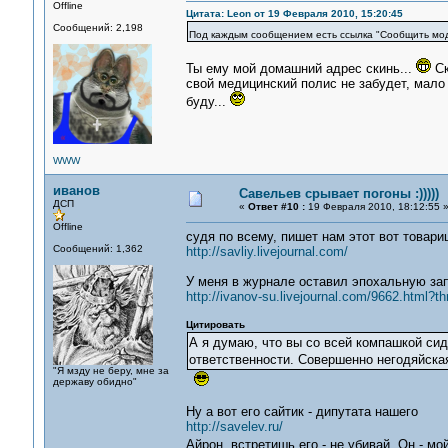
Offline
Цитата: Leon от 19 Февраля 2010, 15:20:45
Сообщений: 2,198
Под каждым сообщением есть ссылка "Сообщить моде
Ты ему мой домашний адрес скинь...
Ск
свой медицинский полис не забудет, мало 
буду...
WWW
иванов
Савельев срывает погоны :)))))
ДСП
«
Ответ #10 :
19 Февраля 2010, 18:12:55 
Offline
судя по всему, пишет нам этот вот товари
Сообщений: 1,362
http://savliy.livejournal.com/
У меня в журнале оставил эпохальную за
http://ivanov-su.livejournal.com/9662.html?
Цитировать
А я думаю, что вы со всей компашкой сид
ответственности. Совершенно негодяйска
"Я мзду не беру, мне за
державу обидно"
Ну а вот его сайтик - дипутата нашего
http://savelev.ru/
Айрон, встретишь его - не убивай. Он - м