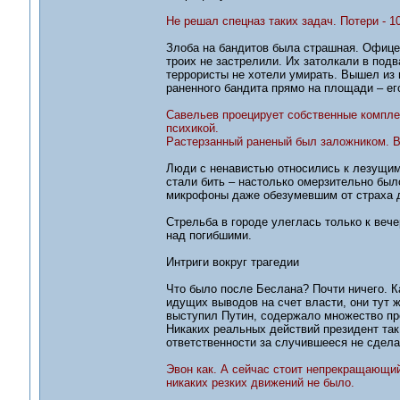
Не решал спецназ таких задач. Потери - 1
Злоба на бандитов была страшная. Офице
троих не застрелили. Их затолкали в под
террористы не хотели умирать. Вышел из 
раненного бандита прямо на площади – его
Савельев проецирует собственные компле
психикой.
Растерзанный раненый был заложником. 
Люди с ненавистью относились к лезущим 
стали бить – настолько омерзительно бы
микрофоны даже обезумевшим от страха 
Стрельба в городе улеглась только к веч
над погибшими.
Интриги вокруг трагедии
Что было после Беслана? Почти ничего. К
идущих выводов на счет власти, они тут ж
выступил Путин, содержало множество пр
Никаких реальных действий президент так
ответственности за случившееся не сдела
Эвон как. А сейчас стоит непрекращающий
никаких резких движений не было.