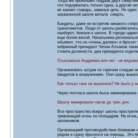
Тогда же произошел подрыв двух смертниц
что подорвалась только одна, а другая нет
их казнил главарь, замкнув цепь. Но один
захваченной школе витала смерть.
Бандиты, даже не встретив никакого сопр
гранатометов. Люди от школы разбегались 
наоборот, бежали к школе. В городе цари
еще более вялой. Начальника региональн
объявил, что он «очень далеко» и бросил
избранный президент Чечни Алханов также
стоила должности, два президента отдел
Отыскивали Андреева или нет - не ведомо.
Организовать штурм по горячим следам не
бандитов в вооружениях. Они сразу выка
Как только танк не выкатили? Не было у н
Через полчаса школа была заминирована 
Школу минировали часов до трех дня.
Все пространство вокруг школы прострели
тревожащий огонь по площадям. На огонь,
заложников.
Организацией противодействия боевикам и
рядом и сразу бросился на помощь. Это 