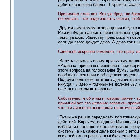
добить чеченские банды. В Кремле такая 
Приличных слов нет. Вот уж бред так бред
послушать - так надо заслать осетин, что
Другим симптомом возвращения к пустопо
Россия будет наносить превентивные удар
таких ударов, обществу предложили повод
если до этого дойдет дело. А дело так и 
Савельев искренне сожалеет, что сразу ж
Власть занялась своим привычным делом –
«Родина», принявшее решение о недовери
этого вопроса на голосование Думы, была
сообщил о решении и об оценках лидеров
Под руководством штатного административ
никуда». Лидер «Родины» не должен был о
не станет покрывать вранье.
Собственно, я об этом и говорил ранее -
причиной вот это желание завалить правит
что эти личности выполняли политический
Путин же решил переделать политическую
действий. Впрочем, создание Миннаца и р
избавиться, вполне точно показывает це
системы, а на самом деле ровным счетом 
коих набрал на разных помойках еще Ельц