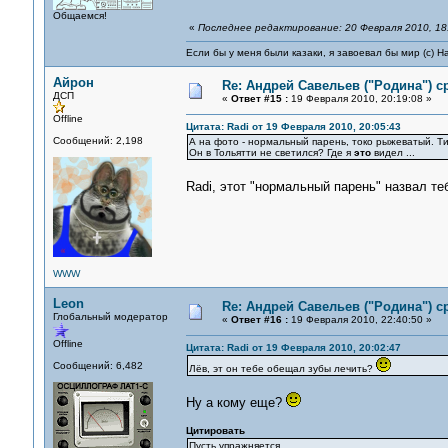
Общаемся!
«
Последнее редактирование: 20 Февраля 2010, 18
Если бы у меня были казаки, я завоевал бы мир (с) Н
Айрон
Re: Андрей Савельев ("Родина") 
ДСП
«
Ответ #15 :
19 Февраля 2010, 20:19:08 »
Offline
Цитата: Radi от 19 Февраля 2010, 20:05:43
Сообщений: 2,198
А на фото - нормальный парень, токо рыжеватый. Тип
Он в Тольятти не светился? Где я
это
видел ...
Radi, этот "нормальный парень" назвал теб
WWW
Leon
Re: Андрей Савельев ("Родина") 
Глобальный модератор
«
Ответ #16 :
19 Февраля 2010, 22:40:50 »
Offline
Цитата: Radi от 19 Февраля 2010, 20:02:47
Сообщений: 6,482
Лёв, эт он тебе обещал зубы лечить?
Ну а кому еще?
Цитировать
Пусть упражняется.