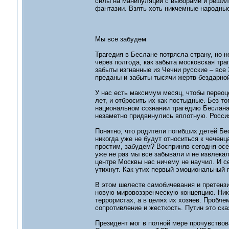
силы на манипуляции с выборами и решил 
фантазии. Взять хоть никчемные народны
Мы все забудем
Трагедия в Беслане потрясла страну, но н
через полгода, как забыта московская тра
забыты изгнанные из Чечни русские – все
преданы и забыты тысячи жертв бездарной
У нас есть максимум месяц, чтобы переоц
лет, и отбросить их как постыдные. Без т
национальном сознании трагедию Беслана.
незаметно придвинулись вплотную. Россия
Понятно, что родители погибших детей Бес
никогда уже не будут относиться к чеченц
простим, забудем? Восприняв сегодня осе
уже не раз мы все забывали и не извлека
центре Москвы нас ничему не научил. И се
утихнут. Как утих первый эмоциональный 
В этом шелесте самобичевания и претензи
новую мировоззренческую концепцию. Никт
террористах, а в целях их хозяев. Проблем
сопротивление и жесткость. Путин это ска
Президент мог в полной мере прочувствов