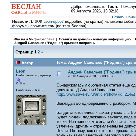
Добро пожаловать,
Гость
. Пожалу
09 Августа 2026, 15:32:18
Начало
|
Помо
Новости:
В ЖЖ
Leon-spb67
подробно (но кратко) изложены событи
форуме - прочтите там (по тэгу Беслан).
Факты и Мифы Беслана
|
Ссылки на дополнительную информацию
|
Андрей Савельев ("Родина") срывает покровы.
Страниц:
1
2
»
Тема: Андрей Савельев ("Родина") срыв
Автор
Leon
Андрей Савельев ("Родина") срыв
Глобальный модератор
«
:
10 Января 2010, 09:03:43 »
Offline
Обнаружилась любопытная статья еще одн
депутата ГД Андрея Савельева:
Сообщений: 6,482
http://www.savelev.ru/article/show/?id=214&t
Выкладываю одновременно с разбором. М
Бандиты готовились к захвату школы в Бе
будет людей, подлежащих захвату, куда он
точки. Но главное, что знали боевики – ч
увлечены другим – стремлением не допуст
Чечни. По тому, как нехотя, с недомолвк
тому как замяли честный разговор о причи