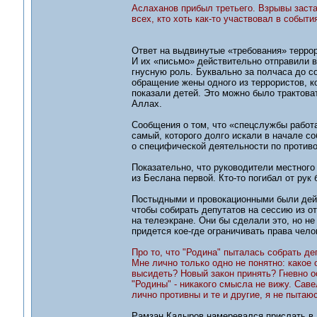
Аслаханов прибыл третьего. Взрывы заста
всех, кто хоть как-то участвовал в событи
Ответ на выдвинутые «требования» терро
И их «письмо» действительно отправили в
гнусную роль. Буквально за полчаса до с
обращение жены одного из террористов, ко
показали детей. Это можно было трактоват
Аллах.
Сообщения о том, что «спецслужбы работа
самый, которого долго искали в начале с
о специфической деятельности по против
Показательно, что руководители местног
из Беслана первой. Кто-то погибал от рук 
Постыдными и провокационными были дейс
чтобы собирать депутатов на сессию из о
на телеэкране. Они бы сделали это, но не
придется кое-где ограничивать права чело
Про то, что "Родина" пыталась собрать де
Мне лично только одно не понятно: какое 
высидеть? Новый закон принять? Гневно 
"Родины" - никакого смысла не вижу. Савел
лично противны и те и другие, я не пытаю
Рамзан Кадыров намеревался прислать в 