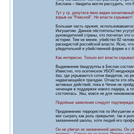
Беслана – бандиты могли рассудить, что 
Тут у гр. депутата явно виден когнитивн
взрыв на "Рижской". Но власти скрывают!
Большая часть оружия, использовавшегос
Ингушетию. Данное обстоятельство усугуб
руководителей страны, кто посчитал это
истории. Тем не менее, убийство 92 чело
раскидистой российской власти. Ясно, чт
убедительной и убийственной форме и с 
Как интересно. Только вот власти скрывал
Выдвижение бандгруппы в Беслан состояло
Известно, что осетинское УБОП неоднокр
баз, где укрываются сотни бандитов, но р
надвигающейся трагедии. Отчасти это объ
активных действий, пока в Чечне не про
чеченцев в поддержке нового лидера, а то
состоялась. Увы, вовсе не для чиновников
Подобные заявления следует подтверждат
Продвижению террористов по Ингушетии и
мог сыграть как роль прикрытия, так и ро
захваченной школы, хотя людей его профе
Он не убегал из захваченной школы. Он у
очередь - Савельев не знает. Потому что п