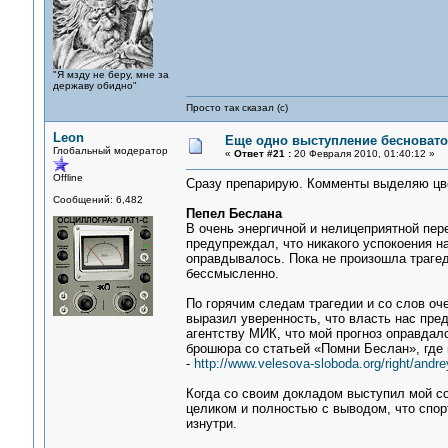
"Я мзду не беру, мне за
державу обидно"
Просто так сказал (с)
Leon
Еще одно выступление бесноватог
Глобальный модератор
«
Ответ #21 :
20 Февраля 2010, 01:40:12 »
Offline
Сразу препарирую. Комменты выделяю цв
Сообщений: 6,482
Пепел Беслана
В очень энергичной и нелицеприятной пере
предупреждал, что никакого успокоения н
оправдывалось. Пока не произошла трагед
бессмысленно.
По горячим следам трагедии и со слов оч
выразил уверенность, что власть нас пре
агентству МИК, что мой прогноз оправдал
брошюра со статьей «Помни Беслан», где 
-
http://www.velesova-sloboda.org/right/andr
Когда со своим докладом выступил мой со
целиком и полностью с выводом, что спорт
изнутри.