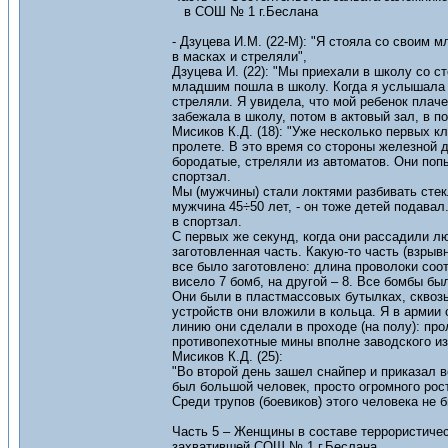
в СОШ № 1 г.Беслана
- Дзуцева И.М. (22-М): "Я стояла со своим 
в масках и стреляли",
Дзуцева И. (22): "Мы приехали в школу со с
младшим пошла в школу. Когда я услышала к
стреляли. Я увидела, что мой ребенок плаче
забежала в школу, потом в актовый зал, в п
Мисиков К.Д. (18): "Уже несколько первых 
пролете. В это время со стороны железной д
бородатые, стреляли из автоматов. Они поп
спортзал.
Мы (мужчины) стали локтями разбивать стекл
мужчина 45÷50 лет, - он тоже детей подавал
в спортзал.
С первых же секунд, когда они рассадили лю
заготовленная часть. Какую-то часть (взрыв
все было заготовлено: длина проволоки соо
висело 7 бомб, на другой – 8. Все бомбы б
Они были в пластмассовых бутылках, сквоз
устройств они вложили в кольца. Я в армии
линию они сделали в проходе (на полу): пр
противопехотные мины вполне заводского из
Мисиков К.Д. (25):
"Во второй день зашел снайпер и приказал в
был большой человек, просто огромного рост
Среди трупов (боевиков) этого человека не б
Часть 5 – Женщины в составе террористичес
захватившей СОШ № 1 г.Беслана