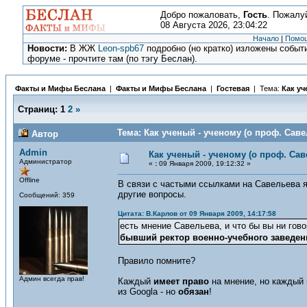
Добро пожаловать,
Гость
. Пожалу
08 Августа 2026, 23:04:22
Начало
|
Помо
Новости:
В ЖЖ
Leon-spb67
подробно (но кратко) изложены событи
форуме - прочтите там (по тэгу Беслан).
Факты и Мифы Беслана
|
Факты и Мифы Беслана
|
Гостевая
| Тема:
Как уч
Страниц:
1
2
»
Тема: Как ученый - ученому (о проф. Саве
Автор
Admin
Как ученый - ученому (о проф. Сав
Администратор
«
:
09 Января 2009, 19:12:32 »
Offline
В связи с частыми ссылками на Савельева 
другие вопросы.
Сообщений: 359
Цитата: В.Карлов от 09 Января 2009, 14:17:58
есть мнение Савельева, и что бы вы ни гов
бывший ректор военно-учебного заведен
Правило помните?
Админ всегда прав!
Каждый
имеет право
на мнение, но каждый
из Googla - но
обязан
!