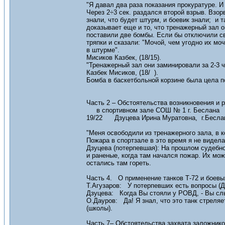
"Я давал два раза показания прокуратуре. И
Через 2÷3 сек. раздался второй взрыв. Взор
знали, что будет штурм, и боевик знали; и 
доказывает еще и то, что тренажерный зал о
поставили две бомбы. Если бы отключили св
тряпки и сказали: "Мочой, чем угодно их моч
в штурме".
Мисиков Казбек, (18/15).
"Тренажерный зал они заминировали за 2-3 
Казбек Мисиков, (18/ ).
Бомба в баскетбольной корзине была цела по
Часть 2 – Обстоятельства возникновения и 
в спортивном зале СОШ № 1 г. Беслана
19/22 Дзуцева Ирина Муратовна, г.Беслан,
"Меня освободили из тренажерного зала, в 
Пожара в спортзале в это время я не видел
Дзуцева (потерпевшая): На прошлом судебн
и раненые, когда там начался пожар. Их мо
остались там гореть.
Часть 4. О применение танков Т-72 и боев
Т.Агузаров: У потерпевших есть вопросы (Д
Дзуцева: Когда Вы стояли у РОВД, - Вы слы
О.Дауров: Да! Я знал, что это танк стреляе
(школы).
Часть 7– Обстоятельства захвата заложник