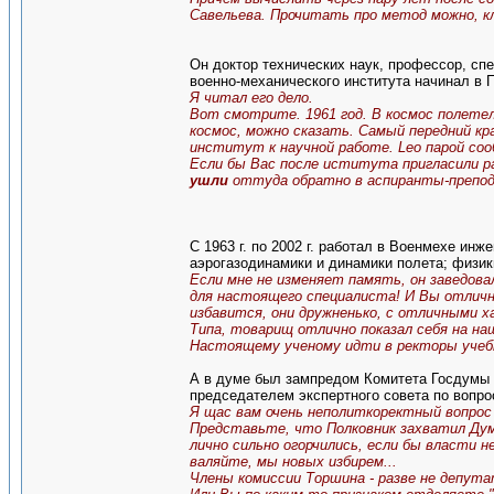
Савельева. Прочитать про метод можно, кл
Он доктор технических наук, профессор, спе
военно-механического института начинал в 
Я читал его дело.
Вот смотрите. 1961 год. В космос полетел
космос, можно сказать. Самый передний кра
институт к научной работе. Leo парой со
Если бы Вас после иститута пригласили р
ушли
оттуда обратно в аспиранты-препод
С 1963 г. по 2002 г. работал в Военмехе ин
аэрогазодинамики и динамики полета; физики
Если мне не изменяет память, он заведова
для настоящего специалиста! И Вы отличн
избавится, они дружненько, с отличными 
Типа, товарищ отлично показал себя на на
Настоящему ученому идти в ректоры учебн
А в думе был зампредом Комитета Госдумы 
председателем экспертного совета по вопр
Я щас вам очень неполиткоректный вопрос
Представьте, что Полковник захватил Думу
лично сильно огорчились, если бы власти н
валяйте, мы новых избирем...
Члены комиссии Торшина - разве не депу