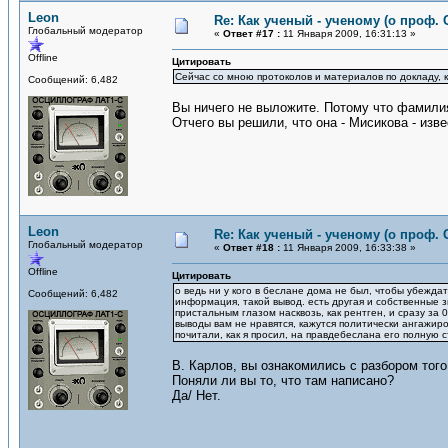
Leon
Re: Как ученый - ученому (о проф. 
Глобальный модератор
«
Ответ #17 :
11 Января 2009, 16:31:13 »
Offline
Цитировать
Сейчас со мною протоколов и материалов по докладу, 
Сообщений: 6,482
Вы ничего не выложите. Потому что фамилия
Отчего вы решили, что она - Мисикова - изве
Leon
Re: Как ученый - ученому (о проф. 
Глобальный модератор
«
Ответ #18 :
11 Января 2009, 16:33:38 »
Offline
Цитировать
о ведь ни у кого в беслане дома не был, чтобы убеждать
Сообщений: 6,482
информация, такой вывод. есть другая и собственные з
пристальным глазом насквозь, как рентген, и сразу за
выводы вам не нравятся, кажутся политически ангажиров
почитали, как я просил, на правдебеслана его полную ст
В. Карлов, вы ознакомились с разбором того
Поняли ли вы то, что там написано?
Да/ Нет.