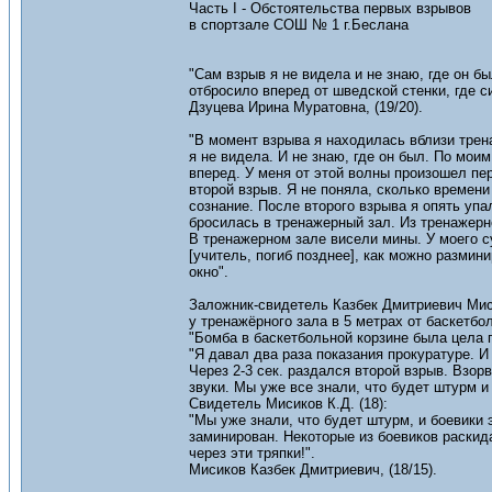
Часть I - Обстоятельства первых взрывов
в спортзале СОШ № 1 г.Беслана
"Сам взрыв я не видела и не знаю, где он 
отбросило вперед от шведской стенки, где си
Дзуцева Ирина Муратовна, (19/20).
"В момент взрыва я находилась вблизи трен
я не видела. И не знаю, где он был. По мо
вперед. У меня от этой волны произошел пе
второй взрыв. Я не поняла, сколько времен
сознание. После второго взрыва я опять упа
бросилась в тренажерный зал. Из тренажерн
В тренажерном зале висели мины. У моего с
[учитель, погиб позднее], как можно размин
окно".
Заложник-свидетель Казбек Дмитриевич Мис
у тренажёрного зала в 5 метрах от баскетбол
"Бомба в баскетбольной корзине была цела п
"Я давал два раза показания прокуратуре. И 
Через 2-3 сек. раздался второй взрыв. Взор
звуки. Мы уже все знали, что будет штурм и б
Свидетель Мисиков К.Д. (18):
"Мы уже знали, что будет штурм, и боевики э
заминирован. Некоторые из боевиков раскида
через эти тряпки!".
Мисиков Казбек Дмитриевич, (18/15).