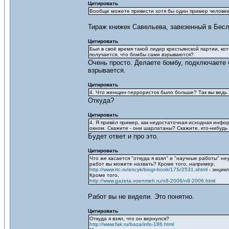
Цитировать
Вообще можете привести хотя бы один пример человека
Тираж книжек Савельева, завезенный в Бесл
Цитировать
Был в своё время такой лидер крестьянской партии, ко
получается, что бомбы сами взрываются?
Очень просто. Делаете бомбу, подключаете б
взрывается.
Цитировать
4. Что женщин-террористок было больше? Так вы ведь з
Откуда?
Цитировать
4. Я привёл пример, как недостаточная исходная инфо
окном. Скажите - они шарлатаны? Скажите, кто-нибудь
Будет ответ и про это.
Цитировать
Что же касается "откуда я взял" и "научные работы" н
работ вы можете назвать? Кроме того, например,
http://www.rtc.ru/encyk/biogr-book/17S/2531.shtml
- энцикл
Кроме того,
http://www.gazeta.voenmeh.ru/n8-2006/n8-2006.html
Работ вы не видели. Это понятно.
Цитировать
Откуда я взял, что он вернулся?
http://www.fak.ru/baza/info-186.html