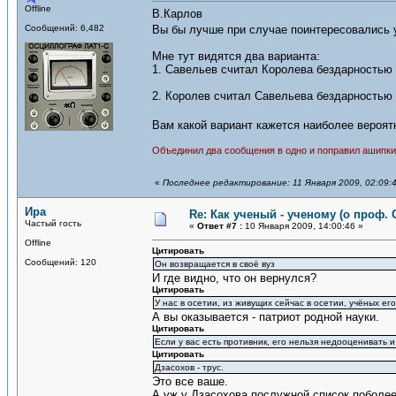
Offline
В.Карлов
Сообщений: 6,482
Вы бы лучше при случае поинтересовались 
Мне тут видятся два варианта:
1. Савельев считал Королева бездарностью и
2. Королев считал Савельева бездарностью 
Вам какой вариант кажется наиболее веро
Объединил два сообщения в одно и поправил ашипки
«
Последнее редактирование: 11 Января 2009, 02:09:
Ира
Re: Как ученый - ученому (о проф. 
Частый гость
«
Ответ #7 :
10 Января 2009, 14:00:46 »
Offline
Цитировать
Сообщений: 120
Он возвращается в своё вуз
И где видно, что он вернулся?
Цитировать
У нас в осетии, из живущих сейчас в осетии, учёных ег
А вы оказывается - патриот родной науки.
Цитировать
Если у вас есть противник, его нельзя недооценивать 
Цитировать
Дзасохов - трус.
Это все ваше.
А уж у Дзасохова послужной список поболее