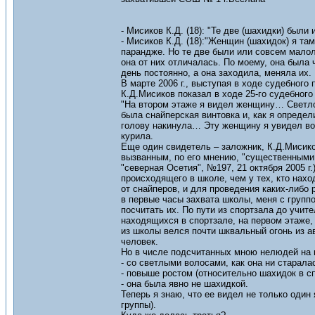
- Мисиков К.Д. (18): "Те две (шахидки) бы
- Мисиков К.Д. (18):"Женщин (шахидок) я там 
парандже. Но те две были или совсем малол
она от них отличалась. По моему, она была 
день постоянно, а она заходила, меняла их. 
В марте 2006 г., выступая в ходе судебног
К.Д.Мисиков показал в ходе 25-го судебного
"На втором этаже я видел женщину… Светлов
была снайперская винтовка и, как я определ
голову накинула… Эту женщину я увидел во
курила.
Еще один свидетель – заложник, К.Д.Мисик
вызванным, по его мнению, "существенными 
"северная Осетия", №197, 21 октября 2005 г
происходящего в школе, чем у тех, кто нахо
от снайперов, и для проведения каких-либо р
в первые часы захвата школы, меня с групп
посчитать их. По пути из спортзала до учите
находящихся в спортзале, на первом этаже,
из школы велся почти шквальный огонь из а
человек.
Но в числе подсчитанных мною нелюдей на в
- со светлыми волосами, как она ни старала
- повыше ростом (относительно шахидок в сп
- она была явно не шахидкой.
Теперь я знаю, что ее видел не только один
группы).