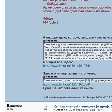
Содержание:
далее идет список авторов и тем докладов.
этот труд себе приписал наверняка тоже.
Админ
[/b]
[/color]
А информацию, которую вы дали - это явно 
Цитировать
Савельев – доктор технических наук, профессор, дей
Санкт-Петербургской инженерной академии, член-корре
изобретений в области ракетостроения [25], [28]. Наг
[25] Представляем кандидатов в депутаты. — Санкт-Пе
[28] Знакомьтесь - ДПА. — Волгоградская правда, 09.12
[29] 19 декабря - выборы в Государственную Думу. — С
в общем все здесь:
http://www.lenta.ru/lib/14161034/
Зато его личная жизнь - это нечто:
Цитировать
Савельев женат, у него есть дочь [14]. По другим данны
http://www.lenta.ru/lib/14161034/
Прям "зашифрованный" какой-то.
«
Последнее редактирование: 11 Января 2009, 06:52:
В.карлов
Re: Как ученый - ученому (о проф. 
Гость
«
Ответ #3 :
10 Января 2009, 12:37:50 »