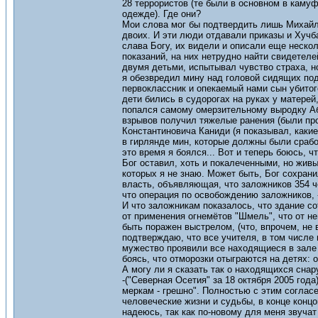
28 террористов (те были в основном в каму
одежде). Где они?
Мои слова мог бы подтвердить лишь Михайло
двоих. И эти люди отдавали приказы и Хучба
слава Богу, их видели и описали еще нескол
показаний, на них нетрудно найти свидетеле
двумя детьми, испытывал чувство страха, н
я обезвредил мину над головой сидящих под
первоклассник и опекаемый нами сын убитог
дети бились в судорогах на руках у матерей,
попался самому омерзительному выродку Аб
взрывов получил тяжелые ранения (были про
Константиновича Каниди (я показывал, каки
в гирлянде мин, которые должны были срабо
это время я боялся... Вот и теперь боюсь, ч
Бог оставил, хоть и покалеченными, но живы
которых я не знаю. Может быть, Бог сохран
власть, объявляющая, что заложников 354 че
что операция по освобождению заложников, 
И что заложникам показалось, что здание со
от применения огнемётов "Шмель", что от не
быть поражен выстрелом, (что, впрочем, не 
подтверждаю, что все учителя, в том числе 
мужество проявили все находящиеся в зале
боясь, что отморозки отыграются на детях: 
А могу ли я сказать так о находящихся сна
-("Северная Осетия" за 18 октября 2005 год
меркам - грешно". Полностью с этим согласен
человеческие жизни и судьбы, в конце концо
надеюсь, так как по-новому для меня звуча