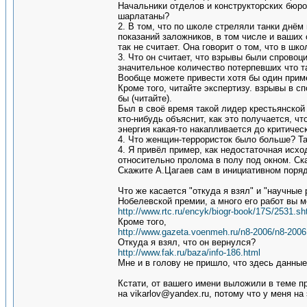
Начальники отделов и конструкторских бюро 
шарлатаны?
2. В том, что по школе стреляли танки днём
показаний заложников, в том числе и ваших 
так не считает. Она говорит о том, что в ш
3. Что он считает, что взрывы были спрово
значительное количество потерпевших что та
Вообще можете привести хотя бы один приме
Кроме того, читайте экспертизу. взрывы в с
бы (читайте).
Был в своё время такой лидер крестьянской
кто-нибудь объяснит, как это получается, ч
энергия какая-то накапливается до критичес
4. Что женщин-террористок было больше? Так
4. Я привёл пример, как недостаточная исх
относительно пролома в полу под окном. Ска
Скажите А.Цагаев сам в инициативном поря
Что же касается "откуда я взял" и "научные
Нобелевской премии, а много его работ вы м
http://www.rtc.ru/encyk/biogr-book/17S/2531.sh
Кроме того,
http://www.gazeta.voenmeh.ru/n8-2006/n8-2006
Откуда я взял, что он вернулся?
http://www.fak.ru/baza/info-186.html
Мне и в голову не пришло, что здесь данные
Кстати, от вашего имени выложили в теме пр
на vikarlov@yandex.ru, потому что у меня н