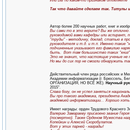
Или Вы по каким-то признаком отделяете 
Так что давайте сделаем так. Титулы и 
Автор более 200 научных работ, книг и изобр
Вы сами то в это верите? Вы же отлично 
руководимой вами кафедры или аспирант, 
"труды" - методичку, доклад, статью в пр
руководителя и т.д. и т.п. Именно такие 
подчиненные указывают его фамилию наряд
быть. Вот там большинство таких "книг"
Это не значит, что настоящие ученые не 
Но мы до сих пор не смогли обнаружить так
Действительный член ряда российских и М
Академии информатизации (г. Брюссель
ОРГАНИЗАЦИЯ, НО ВСЁ ЖЕ).
Научный рук
2015".
Слава богу, он не успел заняться национал
Вы про такого академика, президента Ака
академией информатизации... Хорошо хоть 
Имеет награды: орден Трудового Красного З
Валерию Замараеву присвоено звание Геро
(посмертно). Также Орденом Мужества нагр
Копейкин и Алексей Скоробулатов.
Вот у этих парней - награды!