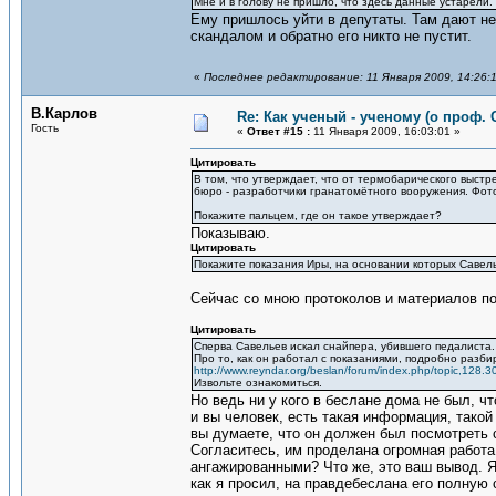
Мне и в голову не пришло, что здесь данные устарели.
Ему пришлось уйти в депутаты. Там дают неп
скандалом и обратно его никто не пустит.
«
Последнее редактирование: 11 Января 2009, 14:26:
В.Карлов
Re: Как ученый - ученому (о проф. 
Гость
«
Ответ #15 :
11 Января 2009, 16:03:01 »
Цитировать
В том, что утверждает, что от термобарического выстр
бюро - разработчики гранатомётного вооружения. Фото
Покажите пальцем, где он такое утверждает?
Показываю.
Цитировать
Покажите показания Иры, на основании которых Савел
Сейчас со мною протоколов и материалов по
Цитировать
Сперва Савельев искал снайпера, убившего педалиста.
Про то, как он работал с показаниями, подробно разбир
http://www.reyndar.org/beslan/forum/index.php/topic,128.3
Извольте ознакомиться.
Но ведь ни у кого в беслане дома не был, ч
и вы человек, есть такая информация, такой
вы думаете, что он должен был посмотреть с
Согласитесь, им проделана огромная работа
ангажированными? Что же, это ваш вывод. Я ж
как я просил, на правдебеслана его полную с