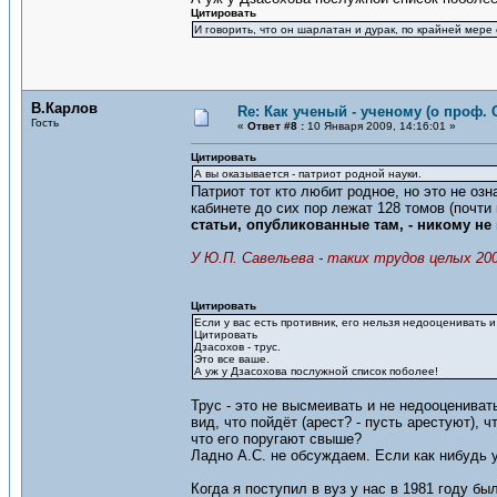
Цитировать
И говорить, что он шарлатан и дурак, по крайней мер
В.Карлов
Re: Как ученый - ученому (о проф. 
Гость
«
Ответ #8 :
10 Января 2009, 14:16:01 »
Цитировать
А вы оказывается - патриот родной науки.
Патриот тот кто любит родное, но это не озн
кабинете до сих пор лежат 128 томов (почт
статьи, опубликованные там, - никому не
У Ю.П. Савельева - таких трудов целых 200
Цитировать
Если у вас есть противник, его нельзя недооценивать 
Цитировать
Дзасохов - трус.
Это все ваше.
А уж у Дзасохова послужной список поболее!
Трус - это не высмеивать и не недооцениват
вид, что пойдёт (арест? - пусть арестуют), 
что его поругают свыше?
Ладно А.С. не обсуждаем. Если как нибудь 
Когда я поступил в вуз у нас в 1981 году бы