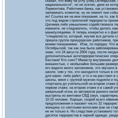
сказал, что живу на углу улиц Октябрьская,
национальности", но не осетин, двое из кот
Лермонтова. Работники банка, как установи
запоминать клиентов, ну не помнят они соб
их! Ссылка же на мои показания, на то, как
что под видом строителей террористы проник
Цалиева либо умышленно содействовала терр
извините, не следователь, чтобы делать как
манипуляциями. А теперь конкретно и о факт
"специалиста, который, изучив все детали 
пришла группа прокурорских работников, пр
моими показаниями. Итак, по порядку. Что м
Октябрьской, так как она была заблокирова
знаю, что 24 августа 2004 года, после неод
дополнительных антитеррористических опера
Беслане! Кто снял? Министр внутренних дел
внешностью, с необычайно большим размером
его видело много заложников, это звучало 
школе, чем у тех, кто находился только в с
для каких- либо работ, а то и на расстрел 
школы, меня с группой мужчин подняли и по
спортзала до учительской на втором этаже (
первом этаже, на втором этаже и в самой уч
шквальный огонь из автоматов разного калиб
выстрелы из винтовки СВД (звук, характерны
10-15 человек. Хорошо, скорей всего обвиня
предположения и назовет число 32 террорис
женщину со светлыми волосами (как ни стара
ее не только я. Но следствие установило т
десяток террористов в черной одежде, увид