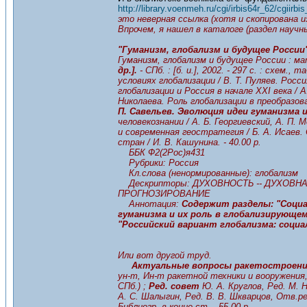
http://library.voenmeh.ru/cgi/irbis64r_62/cgiirbi
это неверная ссылка (хотя и скопирована и
Впрочем, я нашел в каталоге (раздел науч
"Гуманизм, глобализм и будущее России",
Гуманизм, глобализм и будущее России : м
др.].
- СПб. : [б. и.], 2002. - 297 с. : схем.
условиях глобализации / В. Т. Пуляев. Росс
глобализации и Россия в начале XXI века / А
Николаева. Роль глобализации в преобразо
П. Савельев. Эволюция идеи гуманизма 
человекознании / А. Б. Георгиевский, А. П.
и современная геостратегия / Б. А. Исаев
стран / И. В. Кашунина. - 40.00 р.
ББК Ф2(2Рос)я431
Рубрики: Россия
Кл.слова (ненормированные): глобализм
Дескрипторы: ДУХОВНОСТЬ -- ДУХОВНАЯ
ПРОГНОЗИРОВАНИЕ
Аннотация:
Содержит разделы: "Социал
гуманизма и их роль в глобализирующем
"Российский вариант глобализма: соци
Или вот другой труд.
Актуальные вопросы ракетостроен
ун-т, Ин-т ракетной техники и вооружения, 
СПб.) ;
Ред. совет
Ю. А. Круглов, Ред. М. Н
А. С. Шалыгин, Ред. В. В. Шкварцов, Отв.ред.
Библиогр. в конце ст. - 55.00 р.