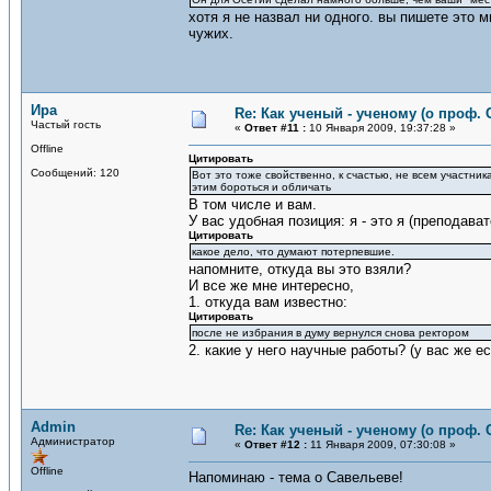
хотя я не назвал ни одного. вы пишете это 
чужих.
Ира
Re: Как ученый - ученому (о проф. 
Частый гость
«
Ответ #11 :
10 Января 2009, 19:37:28 »
Offline
Цитировать
Сообщений: 120
Вот это тоже свойственно, к счастью, не всем участник
этим бороться и обличать
В том числе и вам.
У вас удобная позиция: я - это я (преподава
Цитировать
какое дело, что думают потерпевшие.
напомните, откуда вы это взяли?
И все же мне интересно,
1. откуда вам известно:
Цитировать
после не избрания в думу вернулся снова ректором
2. какие у него научные работы? (у вас же е
Admin
Re: Как ученый - ученому (о проф. 
Администратор
«
Ответ #12 :
11 Января 2009, 07:30:08 »
Offline
Напоминаю - тема о Савельеве!