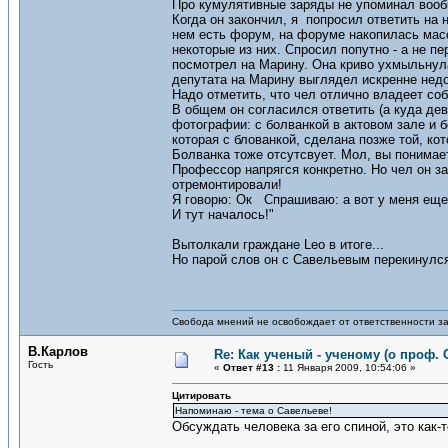
Про кумулятивные заряды не упоминал вооб
Когда он закончил, я попросил ответить на 
нем есть форум, на форуме накопилась масс
некоторые из них. Спросил попутно - а не п
посмотрел на Марину. Она криво ухмыльнула
депутата на Марину выглядел искренне нед
Надо отметить, что чел отлично владеет со
В общем он согласился ответить (а куда дев
фотографии: с болванкой в актовом зале и б
которая с блованкой, сделана позже той, ко
Болванка тоже отсутсвует. Мол, вы понимает
Профессор напрягся конкретно. Но чел он за
отремонтировали!
Я говорю: Ок Спрашиваю: а вот у меня еще 
И тут началось!"
Вытолкали граждане Leo в итоге...
Но парой слов он с Савельевым перекинулс
Свобода мнений не освобождает от ответственности за
В.Карлов
Re: Как ученый - ученому (о проф. 
Гость
«
Ответ #13 :
11 Января 2009, 10:54:06 »
Цитировать
Напоминаю - тема о Савельеве!
Обсуждать человека за его спиной, это как-т