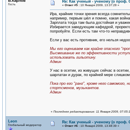
В.Карлов
Re: Как ученый - ученому (о проф. 
Гость
«
Ответ #5 :
10 Января 2009, 13:37:28 »
Ира, крайние точки зрения всегда сомнител
например, первым шёл и помню, какая война
Зарплата тогда там была достойная и уваже
Избирается заведующим кафедрой, проректор
попробуйте. Если есть там что-то неправдиво
Если у вас есть противник, его нельзя недо
Мы его оцениваем как крайне опасного "про
Высмеивание же по эффективности уступае
использовать гильотину.
Админ
У нас в осетии, из живущих сейчас в осетии,
шарлатан и дурак, по крайней мере слишком
Пока про его "ранг", кроме него самомого,
спортсменов, музыкантов.
Админ
«
Последнее редактирование: 11 Января 2009, 07:05:
Leon
Re: Как ученый - ученому (о проф. 
Глобальный модератор
«
Ответ #6 :
10 Января 2009, 13:48:39 »