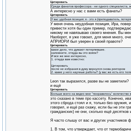
Цитировать
Среди фанатов профессора - ни одного специалиста, в
А интересно у нас с вами есть фанаты?
Цитировать
У вас удобная позиция: я - это я (преподаватель, потерп
У меня очень неудобная позиция, Ира, поверь
привести хотя бы один пример, подтверждаю
никому не навязываю своего мнения. Вы мен
Наоборот, я уже говоил, для меня много, оч
АПРИОРИ был уверен в своей правоте?
Цитировать
какое дело, что думают потерпевшие.
напомните, откуда вы это взяли?
И все же мне интересно,
1. откуда вам известно:
Цитировать
после не избрания в думу вернулся снова ректором
2. какие у него научные работы? (у вас же есть его те
Leon так выразился, разве вы не заметили?
и ещё
Цитировать
Больше всего на видео мне "понравилось" количество в
это сказано в теме про кассету. Конечно, ив
этого сброда стоял и я, только без оружия, 
говорил, и ещё раз скажу, если бы не эти гр
гражданских) не они, сколько ещё десятков 
Я часто слышу от вас и других участников ф
1. В том, что утверждает, что от термобари