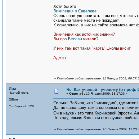
Хотя бы это
Википедия о Савелеве
Очень советую почитать. Там всё, что есть 
скандала такие места не покидает.
К сожалению, у них на сайте военмеха нет 
Википедия как источник знаний?
Вы про
Беслан
читали?
У них там вот такая "карта" школы висит
Админ
«
Последнее редактирование: 11 Января 2009, 06:57:
Ира
Re: Как ученый - ученому (о проф. 
Частый гость
«
Ответ #4 :
10 Января 2009, 13:17:36 »
Offline
Сильно! Забыла, что "википедия", где может
Сообщений: 120
Да, по савельеву там в основном его полити
Он в науке - это типа Курниковой (прости, 
По ходу, самая большая его научная работа 
«
Последнее редактирование: 10 Января 2009, 13:23: