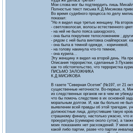
Куда же делась третья?
Мои слова мог бы подтвердить лишь Михайлов
Полностью текст письма К.Д.Мисикова прив
Во время судебного процесса по делу милиц
показал:
"Но я видел еще третью женщину. На втором 
- светловолосая, волосы естественного цвет
- на ней не было пояса шахидского,
- она была покрупнее телосложением ; други
- рядом с ней была винтовка снайперская: к
- она была в темной одежде, - коричневой,
- на голову накинула что-то темное,
- она курила…
Эту женщину я видел на второй день. На пр
Описания террористки, сделанные З.Пухаево
как то обстоятельство, что террористка кури
ПИСЬМО ЗАЛОЖНИКА
К.Д.МИСИКОВА
В газете "Северная Осетия" (№197, от 21 ок
существенные неточности. Во-первых, я, Мис
из следственных органов ни в чем не убежда
что бы помочь следствию в их основной зад
моральным долгом. И, как бы больно не был
выявлении всей правды об этой трагедии, ун
должностные лица, допустившие такую крова
страшному финалу, настолько ужасно, что и
прокуратуры (суммарно около суток), а такж
моих показаниях нет расхождений. У меня не
какой либо партии, разве что партии инвали