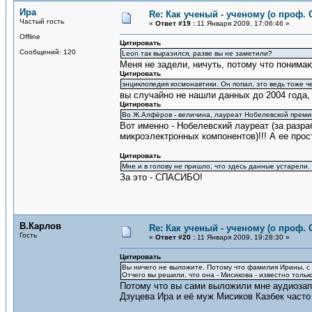
Ира
Re: Как ученый - ученому (о проф. 
Частый гость
«
Ответ #19 :
11 Января 2009, 17:06:46 »
Offline
Цитировать
Сообщений: 120
Leon так выразился, разве вы не заметили?
Меня не задели, ничуть, потому что понимаю
Цитировать
энциклопедия космонавтики. Он попал, это ведь тоже че
вы случайно не нашли данных до 2004 года, 
Цитировать
Во Ж.Алфёров - величина, лауреат Нобелевской премии
Вот именно - Нобелевский лауреат (за разра
микроэлектронных компонентов)!!! А ее прос
Цитировать
Мне и в голову не пришло, что здесь данные устарели.
За это - СПАСИБО!
В.Карлов
Re: Как ученый - ученому (о проф. 
Гость
«
Ответ #20 :
11 Января 2009, 19:28:30 »
Цитировать
Вы ничего не выложите. Потому что фамилия Ирины, с 
Отчего вы решили, что она - Мисикова - известно тольк
Потому что вы сами выложили мне аудиозап
Дзуцева Ира и её муж Мисиков Казбек часто