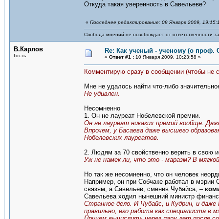
Откуда такая уверенность в Савельеве?
«
Последнее редактирование: 09 Января 2009, 19:15:
Свобода мнений не освобождает от ответственности за
В.Карлов
Re: Как ученый - ученому (о проф. 
Гость
«
Ответ #1 :
10 Января 2009, 10:23:58 »
Комментирую сразу в сообщении (чтобы не 
Мне не удалось найти что-либо значительно
Не удивлен.
Несомненно
1. Он не лауреат Нобелевской премии.
Он не лауреат никаких премий вообще. Даж
Впрочем, у Басаева даже высшего образова
Нобелевских лауреатов.
2. Людям за 70 свойственно верить в свою 
Уж не намек ли, что это - маразм? В мягко
Но так же несомненно, что он человек неор
Например, он при Собчаке работал в мэрии 
связям, а Савельев, сменив Чубайса, –
ком
Савельева ходил нынешний министр финанс
Странное дело. И Чубайс, и Кудрин, и даже 
правильно, его работа как специалиста в
Причем вычислить через пару лет после с