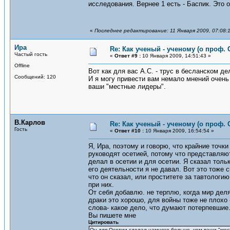
исследования. Вернее 1 есть - Баспик. Это о
«
Последнее редактирование: 11 Января 2009, 07:08:
Ира
Re: Как ученый - ученому (о проф. 
Частый гость
«
Ответ #9 :
10 Января 2009, 14:51:43 »
Offline
Вот как для вас А.С. - трус в бесланском д
Сообщений: 120
И я могу привести вам немало мнений очен
ваши "местные лидеры".
В.Карлов
Re: Как ученый - ученому (о проф. 
Гость
«
Ответ #10 :
10 Января 2009, 16:54:54 »
Я, Ира, поэтому и говорю, что крайние точк
руководят осетией, потому что представляют
делал в осетии и для осетии. Я сказал тольк
его деятельности я не давал. Вот это тоже 
что он сказал, или проститете за тавтологи
при них.
От себя добавлю. не терплю, когда мир деля
драки это хорошо, для войны тоже не плохо -
слова- какое дело, что думают потерпевшие
Вы пишете мне
Цитировать
Он для Осетии сделал намного больше, чем ваши "мес