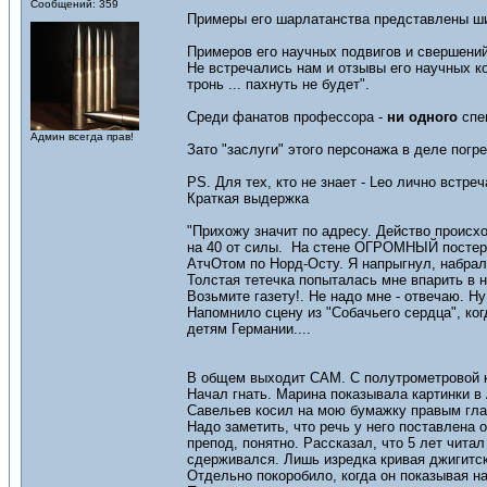
Сообщений: 359
Примеры его шарлатанства представлены ш
Примеров его научных подвигов и свершений
Не встречались нам и отзывы его научных ко
тронь ... пахнуть не будет".
Среди фанатов профессора -
ни одного
спец
Админ всегда прав!
Зато "заслуги" этого персонажа в деле погр
PS. Для тех, кто не знает - Leo лично встр
Краткая выдержка
"Прихожу значит по адресу. Действо происх
на 40 от силы. На стене ОГРОМНЫЙ постер 
АтчОтом по Норд-Осту. Я напрыгнул, набрал
Толстая тетечка попыталась мне впарить в на
Возьмите газету!. Не надо мне - отвечаю. Ну
Напомнило сцену из "Собачьего сердца", к
детям Германии....
В общем выходит САМ. С полутрометровой кра
Начал гнать. Марина показывала картинки в 
Савельев косил на мою бумажку правым гла
Надо заметить, что речь у него поставлена о
препод, понятно. Рассказал, что 5 лет читал
сдерживался. Лишь изредка кривая джигитс
Отдельно покоробило, когда он показывая на