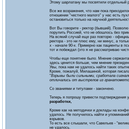
Этому шарлатану мы посвятили отдельный ра
Все же возражения, что нам пока приходилос
отношении "честного малого" у нас есть пух
остановиться только на научной деятельност
Вот Вы говорите - ректор (бывший). Позвол
порулить Россией, что не обошлось без при
На всякий случай еще раз повторю - официал
ректора - это ни плюс ему, ни минус, а толь
х - начале 90-х. Примерно как пациенты в п
тот и побеждал (это я не рассматриваю чист
Чтобы еще понятнее было. Мнение сержанта
здесь ценится больше, чем мнение президен
Увы, пока нам не удалось найти таких опытн
Кроме, пожалуй, Милашиной, которая писал
"
Взрывы были сильными, сработала сигнал
отличались от выстрелов из гранатометов
Со званиями и титулами - закончено.
Теперь я попрошу привести подтверждения 
разработки,
Кроме как на методички и доклады на конфер
удалось. Не получилось найти и упоминаний
взрывов.
То есть все слышали, что Савельев - "вели
не удалось.