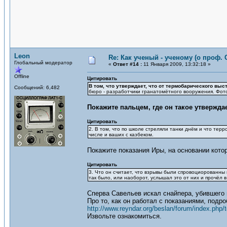
Leon
Re: Как ученый - ученому (о проф. 
Глобальный модератор
«
Ответ #14 :
11 Января 2009, 13:32:18 »
Offline
Цитировать
В том, что утверждает, что от термобарического вы
Сообщений: 6,482
бюро - разработчики гранатомётного вооружения. Фото
Покажите пальцем, где он такое утвержда
Цитировать
2. В том, что по школе стреляли танки днём и что тер
числе и ваших с казбеком.
Покажите показания Иры, на основании кот
Цитировать
3. Что он считает, что взрывы были спровоциорованны
так было, или наоборот, услышал это от них и прочёл в
Сперва Савельев искал снайпера, убившего 
Про то, как он работал с показаниями, подро
http://www.reyndar.org/beslan/forum/index.php/
Извольте ознакомиться.