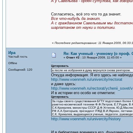
А у Савельева - орден сутулова, как говори
Согласитесь, всё это что то да значит.
Все что-нибудь да значит.
А с гражданином Савельевым мы достаточн
шарлатаном от науки и политики.
«
Последнее редактирование: 11 Января 2009, 06:33:
Ира
Re: Как ученый - ученому (о проф. 
Частый гость
«
Ответ #2 :
10 Января 2009, 11:45:00 »
Offline
Цитировать
Сообщений: 120
а после не избрания в думу вернулся снова ректором.
Откуда информация. Я его здесь не наблюд
http://www.voenmeh.ru/univercity/rectorat
и даже здесь:
http://www.voenmeh.ru/rectorat/ychenii_sovet/
И в истории его особо не отметили:
Цитировать
За годы своего существования БГТУ подготовил более
ракетно-космической техники Ф.Ф.Петров, Е.Г.Рудяк, В.
С.К.Крикалев, министры СССР Д.Ф.Устинов, Ю.Д.Маслюк
РФ А.А.Григорьев, президент РЖД В.И.Якунин, летчики
С.К. Крикалев, выдающиеся ученые, педагоги, руководи
http://www.voenmeh.ru/univercity/history
И в библиотеке военмеха его фундаменталь