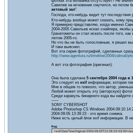
фотках эта болванка отсутствует? Не значит
Савелев на мгновение смутился, но потом б
актовый зал
".
Господа, кто-нибудь видит тут последствия
Кто-нибудь вообще может сказать, кому при
Я примерно представляю, когда именно Саве
2004-2005 Савельев искал снайпера, якобы у
Гранатометы он стал искать после того, ка
летом 2005-го.
Но что бы не быть голословным, я решил вы
И таки выяснил.
Вот эта серия фотографий, сделанных сраз
http://www.agentura.ru/timeline/2004/zahvat/ph
А вот эта фотография (оригинал):
Она была сделана
5 сентября 2004 года в 
Это следует из
exif
информации, которая пи
Мне в общем то повезло, что автор, умень
Любой может открыть эту (авторскую) фото
Среди каракуль бинарного кода вы найдете
------
SONY CYBERSHOT
Adobe Photoshop CS Windows 2004:09:10 14:2
2004:09:05 13:39:23 - это время снимка.
Ниже есть целый блок exif информации. В н
Код:
<exif:DateTimeOriginal>2004-09-05T13:39:23+03:00</exi