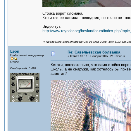
Стойка ворот сломана.
Кто и как ее сломал - неведомо, но точно не тан
Видео тут:
http://www.reyndar.org/beslan/forum/index.php/topic
«
Последнее редактирование: 08 Мая 2008, 10:45:13 от Le
Leon
Re: Савельевская болванка
Глобальный модератор
«
Ответ #8 :
13 Ноября 2007, 21:05:46 »
Offline
Кстати, показательно, что сама стойка вор
Сообщений: 6,482
школы, а не снаружи, как хотелось бы прхве
заметит?