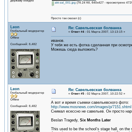
державу обидно"
akt-zal_001.jpg
(76.24 Кб, 640x427 - просмотрено 4729
Просто так сказал (с)
Leon
Re: Савельевская болванка
Глобальный модератор
«
Ответ #4 :
01 Марта 2007, 13:13:15 »
Offline
иванов.
Сообщений: 6,482
У тебя же есть фотка сделанная при осмотр
Можешь сюда выложить?
Leon
Re: Савельевская болванка
Глобальный модератор
«
Ответ #5 :
02 Марта 2007, 10:22:52 »
Offline
А вот и время съемки савельевского фото:
Сообщений: 6,482
http://www.mosnews.com/images/p/7151.shtml
Снимал есессно не савельев. Он просто нар
Beslan Tragedy,
Six Months Later
This used to be the school’s stage hall, on the s