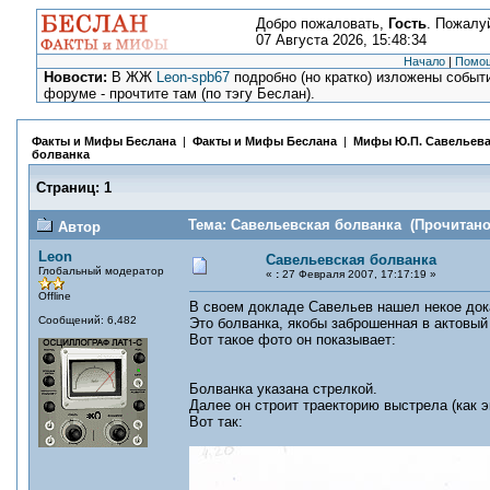
Добро пожаловать,
Гость
. Пожалу
07 Августа 2026, 15:48:34
Начало
|
Помо
Новости:
В ЖЖ
Leon-spb67
подробно (но кратко) изложены событи
форуме - прочтите там (по тэгу Беслан).
Факты и Мифы Беслана
|
Факты и Мифы Беслана
|
Мифы Ю.П. Савельев
болванка
Страниц:
1
Тема: Савельевская болванка (Прочитано 
Автор
Leon
Савельевская болванка
Глобальный модератор
«
:
27 Февраля 2007, 17:17:19 »
Offline
В своем докладе Савельев нашел некое дока
Сообщений: 6,482
Это болванка, якобы заброшенная в актовый
Вот такое фото он показывает:
Болванка указана стрелкой.
Далее он строит траекторию выстрела (как э
Вот так: