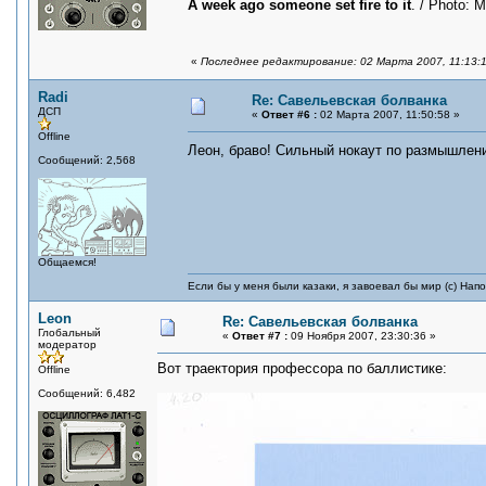
A week ago someone set fire to it
. / Photo: 
«
Последнее редактирование: 02 Марта 2007, 11:13:
Radi
Re: Савельевская болванка
ДСП
«
Ответ #6 :
02 Марта 2007, 11:50:58 »
Offline
Леон, браво! Сильный нокаут по размышлен
Сообщений: 2,568
Общаемся!
Если бы у меня были казаки, я завоевал бы мир (с) Нап
Leon
Re: Савельевская болванка
Глобальный
«
Ответ #7 :
09 Ноября 2007, 23:30:36 »
модератор
Вот траектория профессора по баллистике:
Offline
Сообщений: 6,482