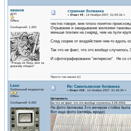
иванов
странная болванка
ДСП
«
Ответ #9 :
14 Ноября 2007, 01:05:34 »
Offline
честно говоря, мне плохо понятно происхожд
Сообщений: 1,362
Отрывание и закидывание железяки танковы
меньше похожи на снаряд, чем на пули круп
След скорее от воздействия чем-то вдоль ос
Так что не факт, что это вообще случилось 3
И сфотографированно "интересно". Не со ст
"Я мзду не беру, мне за
державу обидно"
Просто так сказал (с)
Leon
Re: Савельевская болванка
Глобальный модератор
«
Ответ #10 :
14 Ноября 2007, 01:40:30 »
Offline
Цитировать
Сообщений: 6,482
ак что не факт, что это вообще случилось 3.09.2004.
На фото белякова 3-го вечером стойка была
Вот еще фото (октябрь вроде)