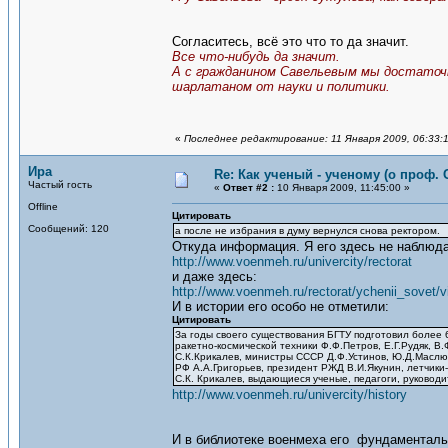
Согласитесь, всё это что то да значит.
Все что-нибудь да значит.
А с гражданином Савельевым мы достаточн
шарлатаном от науки и политики.
«
Последнее редактирование: 11 Января 2009, 06:33:
Ира
Re: Как ученый - ученому (о проф. 
Частый гость
«
Ответ #2 :
10 Января 2009, 11:45:00 »
Offline
Цитировать
Сообщений: 120
а после не избрания в думу вернулся снова ректором.
Откуда информация. Я его здесь не наблюд
http://www.voenmeh.ru/univercity/rectorat
и даже здесь:
http://www.voenmeh.ru/rectorat/ychenii_sovet/
И в истории его особо не отметили:
Цитировать
За годы своего существования БГТУ подготовил более
ракетно-космической техники Ф.Ф.Петров, Е.Г.Рудяк, В.
С.К.Крикалев, министры СССР Д.Ф.Устинов, Ю.Д.Маслюк
РФ А.А.Григорьев, президент РЖД В.И.Якунин, летчики
С.К. Крикалев, выдающиеся ученые, педагоги, руководи
http://www.voenmeh.ru/univercity/history
И в библиотеке военмеха его фундаменталь