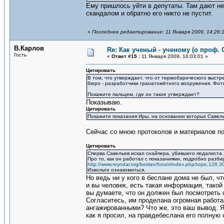
Ему пришлось уйти в депутаты. Там дают неп
скандалом и обратно его никто не пустит.
«
Последнее редактирование: 11 Января 2009, 14:26:
В.Карлов
Re: Как ученый - ученому (о проф. 
Гость
«
Ответ #15 :
11 Января 2009, 16:03:01 »
Цитировать
В том, что утверждает, что от термобарического выстр
бюро - разработчики гранатомётного вооружения. Фото
Покажите пальцем, где он такое утверждает?
Показываю.
Цитировать
Покажите показания Иры, на основании которых Савел
Сейчас со мною протоколов и материалов по
Цитировать
Сперва Савельев искал снайпера, убившего педалиста.
Про то, как он работал с показаниями, подробно разбир
http://www.reyndar.org/beslan/forum/index.php/topic,128.3
Извольте ознакомиться.
Но ведь ни у кого в беслане дома не был, ч
и вы человек, есть такая информация, такой
вы думаете, что он должен был посмотреть с
Согласитесь, им проделана огромная работа
ангажированными? Что же, это ваш вывод. Я ж
как я просил, на правдебеслана его полную с