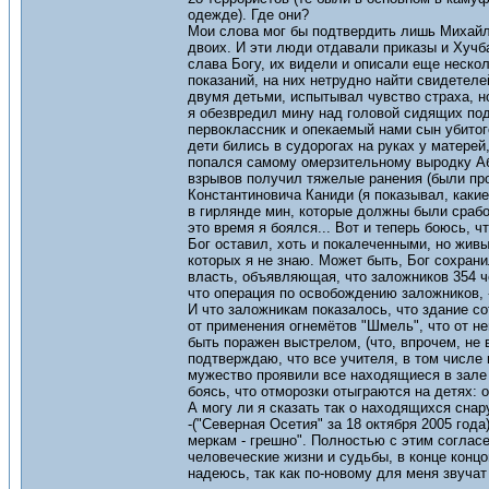
одежде). Где они?
Мои слова мог бы подтвердить лишь Михайло
двоих. И эти люди отдавали приказы и Хучба
слава Богу, их видели и описали еще нескол
показаний, на них нетрудно найти свидетеле
двумя детьми, испытывал чувство страха, н
я обезвредил мину над головой сидящих под
первоклассник и опекаемый нами сын убитог
дети бились в судорогах на руках у матерей,
попался самому омерзительному выродку Аб
взрывов получил тяжелые ранения (были про
Константиновича Каниди (я показывал, каки
в гирлянде мин, которые должны были срабо
это время я боялся... Вот и теперь боюсь, ч
Бог оставил, хоть и покалеченными, но живы
которых я не знаю. Может быть, Бог сохран
власть, объявляющая, что заложников 354 че
что операция по освобождению заложников, 
И что заложникам показалось, что здание со
от применения огнемётов "Шмель", что от не
быть поражен выстрелом, (что, впрочем, не 
подтверждаю, что все учителя, в том числе 
мужество проявили все находящиеся в зале
боясь, что отморозки отыграются на детях: 
А могу ли я сказать так о находящихся сна
-("Северная Осетия" за 18 октября 2005 год
меркам - грешно". Полностью с этим согласен
человеческие жизни и судьбы, в конце концо
надеюсь, так как по-новому для меня звуча