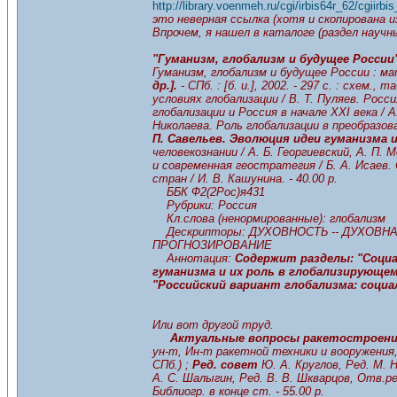
http://library.voenmeh.ru/cgi/irbis64r_62/cgiirbi
это неверная ссылка (хотя и скопирована и
Впрочем, я нашел в каталоге (раздел науч
"Гуманизм, глобализм и будущее России",
Гуманизм, глобализм и будущее России : м
др.].
- СПб. : [б. и.], 2002. - 297 с. : схем.
условиях глобализации / В. Т. Пуляев. Росс
глобализации и Россия в начале XXI века / А
Николаева. Роль глобализации в преобразо
П. Савельев. Эволюция идеи гуманизма 
человекознании / А. Б. Георгиевский, А. П.
и современная геостратегия / Б. А. Исаев
стран / И. В. Кашунина. - 40.00 р.
ББК Ф2(2Рос)я431
Рубрики: Россия
Кл.слова (ненормированные): глобализм
Дескрипторы: ДУХОВНОСТЬ -- ДУХОВНАЯ
ПРОГНОЗИРОВАНИЕ
Аннотация:
Содержит разделы: "Социал
гуманизма и их роль в глобализирующем
"Российский вариант глобализма: соци
Или вот другой труд.
Актуальные вопросы ракетостроен
ун-т, Ин-т ракетной техники и вооружения, 
СПб.) ;
Ред. совет
Ю. А. Круглов, Ред. М. Н
А. С. Шалыгин, Ред. В. В. Шкварцов, Отв.ред.
Библиогр. в конце ст. - 55.00 р.