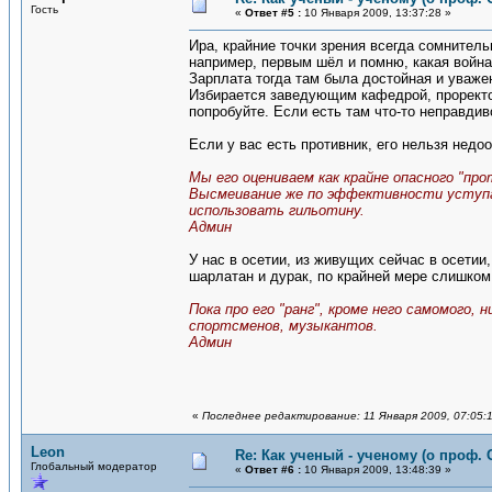
Гость
«
Ответ #5 :
10 Января 2009, 13:37:28 »
Ира, крайние точки зрения всегда сомнител
например, первым шёл и помню, какая война
Зарплата тогда там была достойная и уваже
Избирается заведующим кафедрой, проректор
попробуйте. Если есть там что-то неправдиво
Если у вас есть противник, его нельзя недо
Мы его оцениваем как крайне опасного "про
Высмеивание же по эффективности уступае
использовать гильотину.
Админ
У нас в осетии, из живущих сейчас в осетии,
шарлатан и дурак, по крайней мере слишком
Пока про его "ранг", кроме него самомого,
спортсменов, музыкантов.
Админ
«
Последнее редактирование: 11 Января 2009, 07:05:
Leon
Re: Как ученый - ученому (о проф. 
Глобальный модератор
«
Ответ #6 :
10 Января 2009, 13:48:39 »