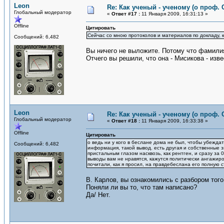
Leon
Re: Как ученый - ученому (о проф. 
Глобальный модератор
«
Ответ #17 :
11 Января 2009, 16:31:13 »
Offline
Цитировать
Сейчас со мною протоколов и материалов по докладу, 
Сообщений: 6,482
Вы ничего не выложите. Потому что фамилия
Отчего вы решили, что она - Мисикова - изве
Leon
Re: Как ученый - ученому (о проф. 
Глобальный модератор
«
Ответ #18 :
11 Января 2009, 16:33:38 »
Offline
Цитировать
о ведь ни у кого в беслане дома не был, чтобы убеждать
Сообщений: 6,482
информация, такой вывод. есть другая и собственные з
пристальным глазом насквозь, как рентген, и сразу за
выводы вам не нравятся, кажутся политически ангажиров
почитали, как я просил, на правдебеслана его полную ст
В. Карлов, вы ознакомились с разбором того
Поняли ли вы то, что там написано?
Да/ Нет.