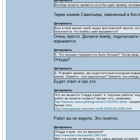
Цитировать
Вообще можете привести хотя бы один пример человека
Тираж книжек Савельева, завезенный в Бесл
Цитировать
Был в своё время такой лидер крестьянской партии, ко
получается, что бомбы сами взрываются?
Очень просто. Делаете бомбу, подключаете б
взрывается.
Цитировать
4. Что женщин-террористок было больше? Так вы ведь з
Откуда?
Цитировать
4. Я привёл пример, как недостаточная исходная инфо
окном. Скажите - они шарлатаны? Скажите, кто-нибудь
Будет ответ и про это.
Цитировать
Что же касается "откуда я взял" и "научные работы" н
работ вы можете назвать? Кроме того, например,
http://www.rtc.ru/encyk/biogr-book/17S/2531.shtml
- энцикл
Кроме того,
http://www.gazeta.voenmeh.ru/n8-2006/n8-2006.html
Работ вы не видели. Это понятно.
Цитировать
Откуда я взял, что он вернулся?
http://www.fak.ru/baza/info-186.html
Мне и в голову не пришло, что здесь данные устарели.