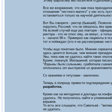
Этому шарлатану мы посвятили отдельный ра
Все же возражения, что нам пока приходилос
отношении "честного малого" у нас есть пух
остановиться только на научной деятельност
Вот Вы говорите - ректор (бывший). Позвол
порулить Россией, что не обошлось без при
На всякий случай еще раз повторю - официал
ректора - это ни плюс ему, ни минус, а толь
х - начале 90-х. Примерно как пациенты в п
тот и побеждал (это я не рассматриваю чист
Чтобы еще понятнее было. Мнение сержанта
здесь ценится больше, чем мнение президен
Увы, пока нам не удалось найти таких опытн
Кроме, пожалуй, Милашиной, которая писал
"
Взрывы были сильными, сработала сигнал
отличались от выстрелов из гранатометов
Со званиями и титулами - закончено.
Теперь я попрошу привести подтверждения 
разработки,
Кроме как на методички и доклады на конфер
удалось. Не получилось найти и упоминаний
взрывов.
То есть все слышали, что Савельев - "вели
не удалось.