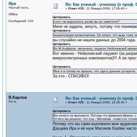
Ира
Re: Как ученый - ученому (о проф. 
Частый гость
«
Ответ #19 :
11 Января 2009, 17:06:46 »
Offline
Цитировать
Сообщений: 120
Leon так выразился, разве вы не заметили?
Меня не задели, ничуть, потому что понимаю
Цитировать
энциклопедия космонавтики. Он попал, это ведь тоже че
вы случайно не нашли данных до 2004 года, 
Цитировать
Во Ж.Алфёров - величина, лауреат Нобелевской премии
Вот именно - Нобелевский лауреат (за разра
микроэлектронных компонентов)!!! А ее прос
Цитировать
Мне и в голову не пришло, что здесь данные устарели.
За это - СПАСИБО!
В.Карлов
Re: Как ученый - ученому (о проф. 
Гость
«
Ответ #20 :
11 Января 2009, 19:28:30 »
Цитировать
Вы ничего не выложите. Потому что фамилия Ирины, с 
Отчего вы решили, что она - Мисикова - известно тольк
Потому что вы сами выложили мне аудиозап
Дзуцева Ира и её муж Мисиков Казбек часто