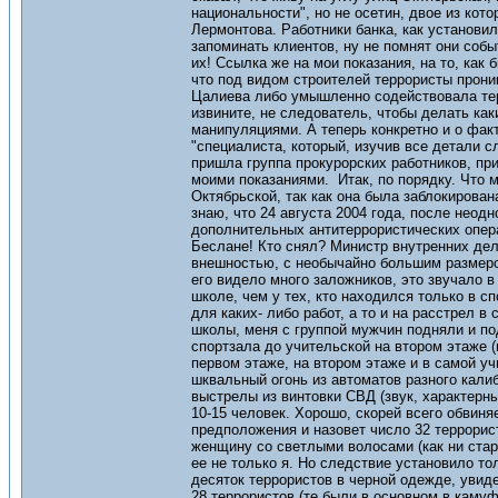
национальности", но не осетин, двое из кот
Лермонтова. Работники банка, как установи
запоминать клиентов, ну не помнят они соб
их! Ссылка же на мои показания, на то, как
что под видом строителей террористы проник
Цалиева либо умышленно содействовала терр
извините, не следователь, чтобы делать как
манипуляциями. А теперь конкретно и о факт
"специалиста, который, изучив все детали 
пришла группа прокурорских работников, пр
моими показаниями. Итак, по порядку. Что м
Октябрьской, так как она была заблокирова
знаю, что 24 августа 2004 года, после неод
дополнительных антитеррористических опера
Беслане! Кто снял? Министр внутренних дел
внешностью, с необычайно большим размером
его видело много заложников, это звучало 
школе, чем у тех, кто находился только в с
для каких- либо работ, а то и на расстрел 
школы, меня с группой мужчин подняли и по
спортзала до учительской на втором этаже (
первом этаже, на втором этаже и в самой уч
шквальный огонь из автоматов разного калиб
выстрелы из винтовки СВД (звук, характерны
10-15 человек. Хорошо, скорей всего обвиня
предположения и назовет число 32 террорис
женщину со светлыми волосами (как ни стара
ее не только я. Но следствие установило т
десяток террористов в черной одежде, увид
28 террористов (те были в основном в каму