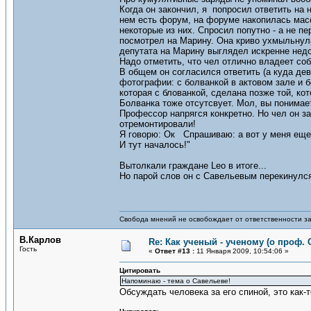
Когда он закончил, я попросил ответить на 
нем есть форум, на форуме накопилась масс
некоторые из них. Спросил попутно - а не п
посмотрел на Марину. Она криво ухмыльнула
депутата на Марину выглядел искренне нед
Надо отметить, что чел отлично владеет со
В общем он согласился ответить (а куда дев
фотографии: с болванкой в актовом зале и б
которая с блованкой, сделана позже той, ко
Болванка тоже отсутсвует. Мол, вы понимает
Профессор напрягся конкретно. Но чел он за
отремонтировали!
Я говорю: Ок Спрашиваю: а вот у меня еще 
И тут началось!"
Вытолкали граждане Leo в итоге...
Но парой слов он с Савельевым перекинулс
Свобода мнений не освобождает от ответственности за
В.Карлов
Re: Как ученый - ученому (о проф. 
Гость
«
Ответ #13 :
11 Января 2009, 10:54:06 »
Цитировать
Напоминаю - тема о Савельеве!
Обсуждать человека за его спиной, это как-т