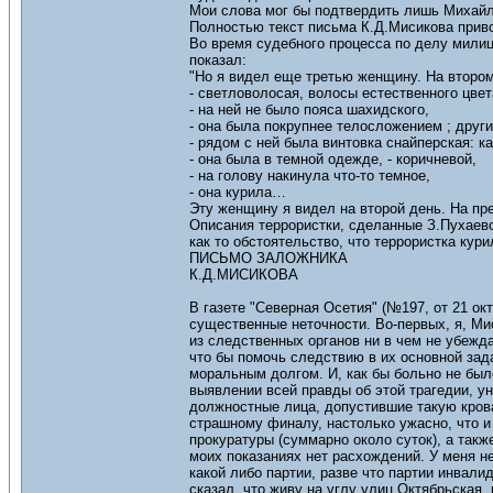
Мои слова мог бы подтвердить лишь Михайлов
Полностью текст письма К.Д.Мисикова прив
Во время судебного процесса по делу милиц
показал:
"Но я видел еще третью женщину. На втором 
- светловолосая, волосы естественного цвет
- на ней не было пояса шахидского,
- она была покрупнее телосложением ; други
- рядом с ней была винтовка снайперская: к
- она была в темной одежде, - коричневой,
- на голову накинула что-то темное,
- она курила…
Эту женщину я видел на второй день. На пр
Описания террористки, сделанные З.Пухаево
как то обстоятельство, что террористка кури
ПИСЬМО ЗАЛОЖНИКА
К.Д.МИСИКОВА
В газете "Северная Осетия" (№197, от 21 ок
существенные неточности. Во-первых, я, Мис
из следственных органов ни в чем не убежда
что бы помочь следствию в их основной зад
моральным долгом. И, как бы больно не был
выявлении всей правды об этой трагедии, ун
должностные лица, допустившие такую крова
страшному финалу, настолько ужасно, что и
прокуратуры (суммарно около суток), а такж
моих показаниях нет расхождений. У меня не
какой либо партии, разве что партии инвали
сказал, что живу на углу улиц Октябрьская,