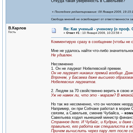
Откуда такая уверенность в Савельеве?
«
Последнее редактирование: 09 Января 2009, 19:15:
Свобода мнений не освобождает от ответственности за
В.Карлов
Re: Как ученый - ученому (о проф. 
Гость
«
Ответ #1 :
10 Января 2009, 10:23:58 »
Комментирую сразу в сообщении (чтобы не 
Мне не удалось найти что-либо значительно
Не удивлен.
Несомненно
1. Он не лауреат Нобелевской премии.
Он не лауреат никаких премий вообще. Даж
Впрочем, у Басаева даже высшего образова
Нобелевских лауреатов.
2. Людям за 70 свойственно верить в свою 
Уж не намек ли, что это - маразм? В мягко
Но так же несомненно, что он человек неор
Например, он при Собчаке работал в мэрии 
связям, а Савельев, сменив Чубайса, –
ком
Савельева ходил нынешний министр финанс
Странное дело. И Чубайс, и Кудрин, и даже 
правильно, его работа как специалиста в
Причем вычислить через пару лет после с