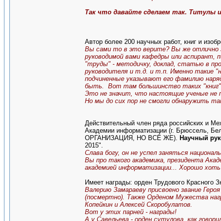
Так что давайте сделаем так. Титулы и 
Автор более 200 научных работ, книг и изобр
Вы сами то в это верите? Вы же отлично 
руководимой вами кафедры или аспирант, 
"труды" - методичку, доклад, статью в пр
руководителя и т.д. и т.п. Именно такие 
подчиненные указывают его фамилию наряд
быть. Вот там большинство таких "книг"
Это не значит, что настоящие ученые не 
Но мы до сих пор не смогли обнаружить так
Действительный член ряда российских и М
Академии информатизации (г. Брюссель
ОРГАНИЗАЦИЯ, НО ВСЁ ЖЕ).
Научный рук
2015".
Слава богу, он не успел заняться национал
Вы про такого академика, президента Ака
академией информатизации... Хорошо хоть 
Имеет награды: орден Трудового Красного З
Валерию Замараеву присвоено звание Геро
(посмертно). Также Орденом Мужества нагр
Копейкин и Алексей Скоробулатов.
Вот у этих парней - награды!
А у Савельева - орден сутулова, как говори