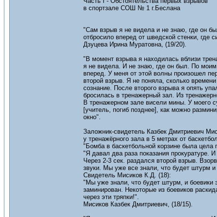
Часть I - Обстоятельства первых взрывов
в спортзале СОШ № 1 г.Беслана
"Сам взрыв я не видела и не знаю, где он 
отбросило вперед от шведской стенки, где си
Дзуцева Ирина Муратовна, (19/20).
"В момент взрыва я находилась вблизи трен
я не видела. И не знаю, где он был. По мо
вперед. У меня от этой волны произошел пе
второй взрыв. Я не поняла, сколько времен
сознание. После второго взрыва я опять упа
бросилась в тренажерный зал. Из тренажерн
В тренажерном зале висели мины. У моего с
[учитель, погиб позднее], как можно размин
окно".
Заложник-свидетель Казбек Дмитриевич Мис
у тренажёрного зала в 5 метрах от баскетбол
"Бомба в баскетбольной корзине была цела п
"Я давал два раза показания прокуратуре. И 
Через 2-3 сек. раздался второй взрыв. Взор
звуки. Мы уже все знали, что будет штурм и б
Свидетель Мисиков К.Д. (18):
"Мы уже знали, что будет штурм, и боевики э
заминирован. Некоторые из боевиков раскида
через эти тряпки!".
Мисиков Казбек Дмитриевич, (18/15).