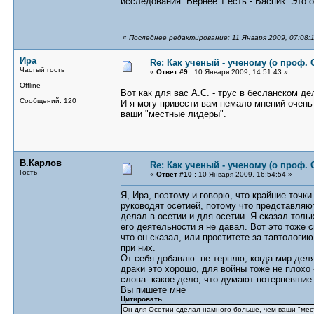
исследования. Вернее 1 есть - Баспик. Это о
«
Последнее редактирование: 11 Января 2009, 07:08:
Ира
Re: Как ученый - ученому (о проф. 
Частый гость
«
Ответ #9 :
10 Января 2009, 14:51:43 »
Offline
Вот как для вас А.С. - трус в бесланском д
Сообщений: 120
И я могу привести вам немало мнений очен
ваши "местные лидеры".
В.Карлов
Re: Как ученый - ученому (о проф. 
Гость
«
Ответ #10 :
10 Января 2009, 16:54:54 »
Я, Ира, поэтому и говорю, что крайние точк
руководят осетией, потому что представляют
делал в осетии и для осетии. Я сказал тольк
его деятельности я не давал. Вот это тоже 
что он сказал, или проститете за тавтологи
при них.
От себя добавлю. не терплю, когда мир деля
драки это хорошо, для войны тоже не плохо -
слова- какое дело, что думают потерпевшие
Вы пишете мне
Цитировать
Он для Осетии сделал намного больше, чем ваши "мес