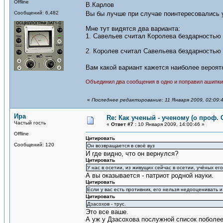
Offline
В.Карлов
Сообщений: 6,482
Вы бы лучше при случае поинтересовались 
Мне тут видятся два варианта:
1. Савельев считал Королева бездарностью и
2. Королев считал Савельева бездарностью 
Вам какой вариант кажется наиболее веро
Объединил два сообщения в одно и поправил ашипки
«
Последнее редактирование: 11 Января 2009, 02:09:
Ира
Re: Как ученый - ученому (о проф. 
Частый гость
«
Ответ #7 :
10 Января 2009, 14:00:46 »
Offline
Цитировать
Сообщений: 120
Он возвращается в своё вуз
И где видно, что он вернулся?
Цитировать
У нас в осетии, из живущих сейчас в осетии, учёных ег
А вы оказывается - патриот родной науки.
Цитировать
Если у вас есть противник, его нельзя недооценивать 
Цитировать
Дзасохов - трус.
Это все ваше.
А уж у Дзасохова послужной список поболее