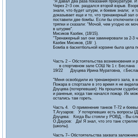
"Я давал два раза показания прокуратуре. И
Через 2÷3 сек. раздался второй взрыв. Взор
знали, что будет штурм, и боевик знали; и 
доказывает еще и то, что тренажерный зал о
поставили две бомбы. Если бы отключили св
тряпки и сказали: "Мочой, чем угодно их моч
в штурме".
Мисиков Казбек, (18/15).
"Тренажерный зал они заминировали за 2-3 
Казбек Мисиков, (18/ ).
Бомба в баскетбольной корзине была цела по
Часть 2 – Обстоятельства возникновения и 
в спортивном зале СОШ № 1 г. Беслана
19/22 Дзуцева Ирина Муратовна, г.Беслан,
"Меня освободили из тренажерного зала, в 
Пожара в спортзале в это время я не видел
Дзуцева (потерпевшая): На прошлом судебн
и раненые, когда там начался пожар. Их мо
остались там гореть.
Часть 4. О применение танков Т-72 и боев
Т.Агузаров: У потерпевших есть вопросы (Д
Дзуцева: Когда Вы стояли у РОВД, - Вы слы
О.Дауров: Да! Я знал, что это танк стреляе
(школы).
Часть 7– Обстоятельства захвата заложник