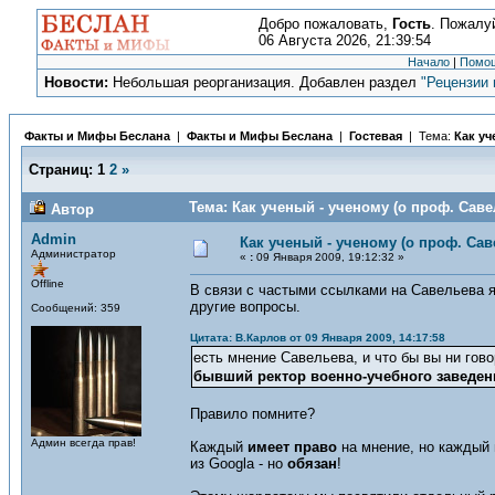
Добро пожаловать,
Гость
. Пожалу
06 Августа 2026, 21:39:54
Начало
|
Помо
Новости:
Небольшая реорганизация. Добавлен раздел
"Рецензии 
Факты и Мифы Беслана
|
Факты и Мифы Беслана
|
Гостевая
| Тема:
Как уч
Страниц:
1
2
»
Тема: Как ученый - ученому (о проф. Саве
Автор
Admin
Как ученый - ученому (о проф. Сав
Администратор
«
:
09 Января 2009, 19:12:32 »
Offline
В связи с частыми ссылками на Савельева 
другие вопросы.
Сообщений: 359
Цитата: В.Карлов от 09 Января 2009, 14:17:58
есть мнение Савельева, и что бы вы ни гов
бывший ректор военно-учебного заведен
Правило помните?
Админ всегда прав!
Каждый
имеет право
на мнение, но каждый
из Googla - но
обязан
!