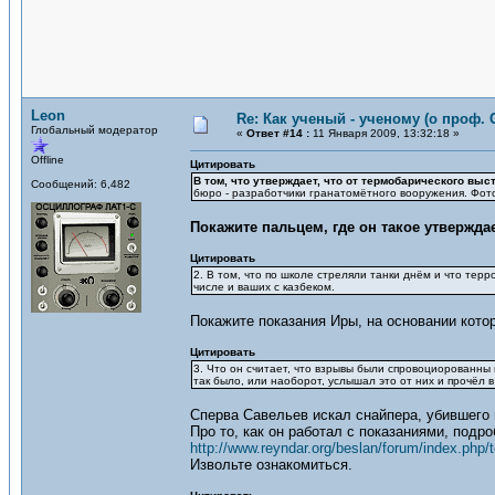
Leon
Re: Как ученый - ученому (о проф. 
Глобальный модератор
«
Ответ #14 :
11 Января 2009, 13:32:18 »
Offline
Цитировать
В том, что утверждает, что от термобарического вы
Сообщений: 6,482
бюро - разработчики гранатомётного вооружения. Фото
Покажите пальцем, где он такое утвержда
Цитировать
2. В том, что по школе стреляли танки днём и что тер
числе и ваших с казбеком.
Покажите показания Иры, на основании кот
Цитировать
3. Что он считает, что взрывы были спровоциорованны
так было, или наоборот, услышал это от них и прочёл в
Сперва Савельев искал снайпера, убившего 
Про то, как он работал с показаниями, подро
http://www.reyndar.org/beslan/forum/index.php/
Извольте ознакомиться.