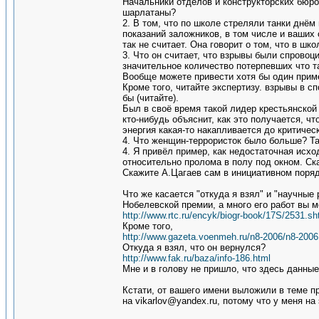
Начальники отделов и конструкторских бюро 
шарлатаны?
2. В том, что по школе стреляли танки днём
показаний заложников, в том числе и ваших 
так не считает. Она говорит о том, что в ш
3. Что он считает, что взрывы были спрово
значительное количество потерпевших что та
Вообще можете привести хотя бы один приме
Кроме того, читайте экспертизу. взрывы в с
бы (читайте).
Был в своё время такой лидер крестьянской
кто-нибудь объяснит, как это получается, ч
энергия какая-то накапливается до критичес
4. Что женщин-террористок было больше? Так
4. Я привёл пример, как недостаточная исх
относительно пролома в полу под окном. Ска
Скажите А.Цагаев сам в инициативном поря
Что же касается "откуда я взял" и "научные
Нобелевской премии, а много его работ вы м
http://www.rtc.ru/encyk/biogr-book/17S/2531.sh
Кроме того,
http://www.gazeta.voenmeh.ru/n8-2006/n8-2006
Откуда я взял, что он вернулся?
http://www.fak.ru/baza/info-186.html
Мне и в голову не пришло, что здесь данные
Кстати, от вашего имени выложили в теме пр
на vikarlov@yandex.ru, потому что у меня н