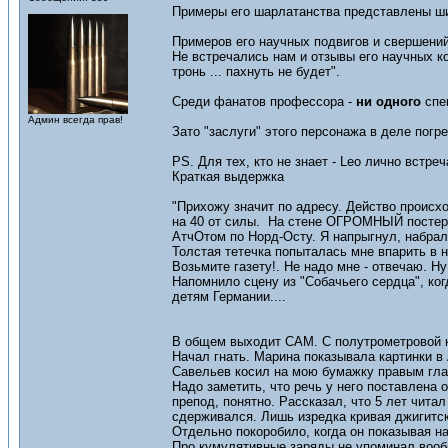
Примеры его шарлатанства представлены ш
Примеров его научных подвигов и свершений
Не встречались нам и отзывы его научных ко
тронь ... пахнуть не будет".
Среди фанатов профессора -
ни одного
спец
Админ всегда прав!
Зато "заслуги" этого персонажа в деле погр
PS. Для тех, кто не знает - Leo лично встр
Краткая выдержка
"Прихожу значит по адресу. Действо происх
на 40 от силы. На стене ОГРОМНЫЙ постер 
АтчОтом по Норд-Осту. Я напрыгнул, набрал
Толстая тетечка попыталась мне впарить в на
Возьмите газету!. Не надо мне - отвечаю. Ну
Напомнило сцену из "Собачьего сердца", к
детям Германии....
В общем выходит САМ. С полутрометровой кра
Начал гнать. Марина показывала картинки в 
Савельев косил на мою бумажку правым гла
Надо заметить, что речь у него поставлена о
препод, понятно. Рассказал, что 5 лет читал
сдерживался. Лишь изредка кривая джигитс
Отдельно покоробило, когда он показывая на
Про кумулятивные заряды не упоминал вооб