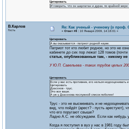
Цитировать
И говорить, что он шарлатан и дурак, по крайней мер
В.Карлов
Re: Как ученый - ученому (о проф. 
Гость
«
Ответ #8 :
10 Января 2009, 14:16:01 »
Цитировать
А вы оказывается - патриот родной науки.
Патриот тот кто любит родное, но это не озн
кабинете до сих пор лежат 128 томов (почт
статьи, опубликованные там, - никому не
У Ю.П. Савельева - таких трудов целых 200
Цитировать
Если у вас есть противник, его нельзя недооценивать 
Цитировать
Дзасохов - трус.
Это все ваше.
А уж у Дзасохова послужной список поболее!
Трус - это не высмеивать и не недооцениват
вид, что пойдёт (арест? - пусть арестуют), 
что его поругают свыше?
Ладно А.С. не обсуждаем. Если как нибудь 
Когда я поступил в вуз у нас в 1981 году бы