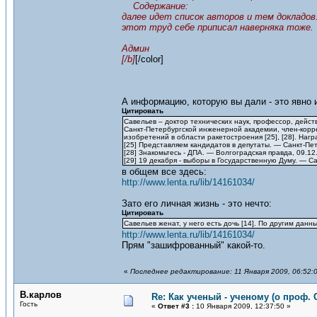
Содержание:
далее идет список авторов и тем докладов.
этот труд себе приписал наверняка тоже.
Админ
[/b]
[/color]
А информацию, которую вы дали - это явно 
Цитировать
Савельев – доктор технических наук, профессор, дей
Санкт-Петербургской инженерной академии, член-корре
изобретений в области ракетостроения [25], [28]. Наг
[25] Представляем кандидатов в депутаты. — Санкт-Пе
[28] Знакомьтесь - ДПА. — Волгоградская правда, 09.12
[29] 19 декабря - выборы в Государственную Думу. — С
в общем все здесь:
http://www.lenta.ru/lib/14161034/
Зато его личная жизнь - это нечто:
Цитировать
Савельев женат, у него есть дочь [14]. По другим данны
http://www.lenta.ru/lib/14161034/
Прям "зашифрованный" какой-то.
«
Последнее редактирование: 11 Января 2009, 06:52:
В.карлов
Re: Как ученый - ученому (о проф. 
Гость
«
Ответ #3 :
10 Января 2009, 12:37:50 »