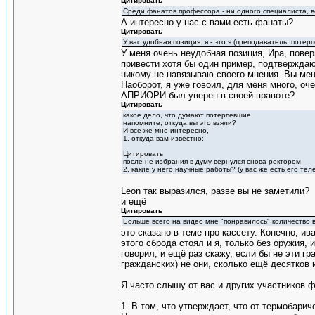
Цитировать
Среди фанатов профессора - ни одного специалиста, в
А интересно у нас с вами есть фанаты?
Цитировать
У вас удобная позиция: я - это я (преподаватель, потерп
У меня очень неудобная позиция, Ира, поверь
привести хотя бы один пример, подтверждаю
никому не навязываю своего мнения. Вы мен
Наоборот, я уже говоил, для меня много, оч
АПРИОРИ был уверен в своей правоте?
Цитировать
какое дело, что думают потерпевшие.
напомните, откуда вы это взяли?
И все же мне интересно,
1. откуда вам известно:
Цитировать
после не избрания в думу вернулся снова ректором
2. какие у него научные работы? (у вас же есть его те
Leon так выразился, разве вы не заметили?
и ещё
Цитировать
Больше всего на видео мне "понравилось" количество в
это сказано в теме про кассету. Конечно, ив
этого сброда стоял и я, только без оружия, 
говорил, и ещё раз скажу, если бы не эти гр
гражданских) не они, сколько ещё десятков 
Я часто слышу от вас и других участников ф
1. В том, что утверждает, что от термобари