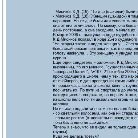
- Мисиков К.Д. (18): "Те две (шахидки) бы
- Мисиков К.Д. (18):"Женщин (шахидок) я там 
парандже. Но те две были или совсем малол
она от них отличалась. По моему, она была 
день постоянно, а она заходила, меняла их. 
В марте 2006 г., выступая в ходе судебног
К.Д.Мисиков показал в ходе 25-го судебного
"На втором этаже я видел женщину… Светлов
была снайперская винтовка и, как я определ
голову накинула… Эту женщину я увидел во
курила.
Еще один свидетель – заложник, К.Д.Мисик
вызванным, по его мнению, "существенными 
"северная Осетия", №197, 21 октября 2005 г
происходящего в школе, чем у тех, кто нахо
от снайперов, и для проведения каких-либо р
в первые часы захвата школы, меня с групп
посчитать их. По пути из спортзала до учите
находящихся в спортзале, на первом этаже,
из школы велся почти шквальный огонь из а
человек.
Но в числе подсчитанных мною нелюдей на в
- со светлыми волосами, как она ни старала
- повыше ростом (относительно шахидок в сп
- она была явно не шахидкой.
Теперь я знаю, что ее видел не только один
группы).
Куда же делась третья?