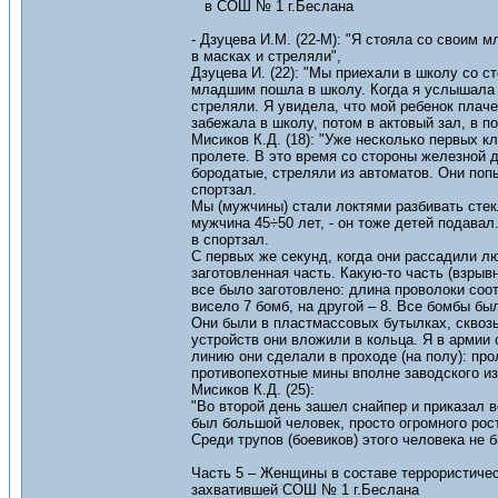
в СОШ № 1 г.Беслана
- Дзуцева И.М. (22-М): "Я стояла со своим 
в масках и стреляли",
Дзуцева И. (22): "Мы приехали в школу со с
младшим пошла в школу. Когда я услышала к
стреляли. Я увидела, что мой ребенок плаче
забежала в школу, потом в актовый зал, в п
Мисиков К.Д. (18): "Уже несколько первых 
пролете. В это время со стороны железной д
бородатые, стреляли из автоматов. Они поп
спортзал.
Мы (мужчины) стали локтями разбивать стекл
мужчина 45÷50 лет, - он тоже детей подавал
в спортзал.
С первых же секунд, когда они рассадили лю
заготовленная часть. Какую-то часть (взрыв
все было заготовлено: длина проволоки соо
висело 7 бомб, на другой – 8. Все бомбы б
Они были в пластмассовых бутылках, сквоз
устройств они вложили в кольца. Я в армии
линию они сделали в проходе (на полу): пр
противопехотные мины вполне заводского из
Мисиков К.Д. (25):
"Во второй день зашел снайпер и приказал в
был большой человек, просто огромного рост
Среди трупов (боевиков) этого человека не б
Часть 5 – Женщины в составе террористичес
захватившей СОШ № 1 г.Беслана