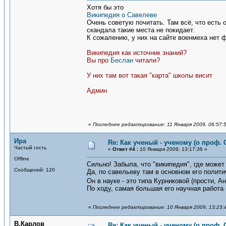
Хотя бы это
Википедия о Савелеве
Очень советую почитать. Там всё, что есть 
скандала такие места не покидает.
К сожалению, у них на сайте военмеха нет 
Википедия как источник знаний?
Вы про
Беслан
читали?
У них там вот такая "карта" школы висит
Админ
«
Последнее редактирование: 11 Января 2009, 06:57:
Ира
Re: Как ученый - ученому (о проф. 
Частый гость
«
Ответ #4 :
10 Января 2009, 13:17:36 »
Offline
Сильно! Забыла, что "википедия", где может
Сообщений: 120
Да, по савельеву там в основном его полити
Он в науке - это типа Курниковой (прости, 
По ходу, самая большая его научная работа 
«
Последнее редактирование: 10 Января 2009, 13:23:
В.Карлов
Re: Как ученый - ученому (о проф. 