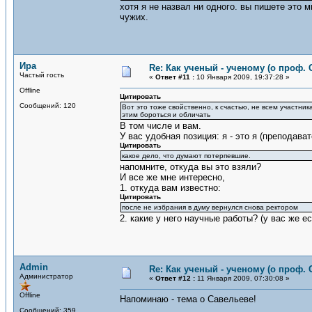
хотя я не назвал ни одного. вы пишете это 
чужих.
Ира
Re: Как ученый - ученому (о проф. 
Частый гость
«
Ответ #11 :
10 Января 2009, 19:37:28 »
Offline
Цитировать
Сообщений: 120
Вот это тоже свойственно, к счастью, не всем участник
этим бороться и обличать
В том числе и вам.
У вас удобная позиция: я - это я (преподава
Цитировать
какое дело, что думают потерпевшие.
напомните, откуда вы это взяли?
И все же мне интересно,
1. откуда вам известно:
Цитировать
после не избрания в думу вернулся снова ректором
2. какие у него научные работы? (у вас же е
Admin
Re: Как ученый - ученому (о проф. 
Администратор
«
Ответ #12 :
11 Января 2009, 07:30:08 »
Offline
Напоминаю - тема о Савельеве!
Сообщений: 359