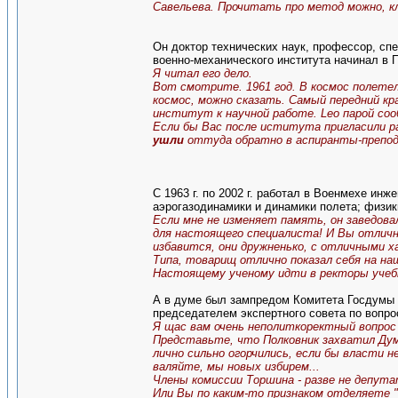
Савельева. Прочитать про метод можно, кл
Он доктор технических наук, профессор, спе
военно-механического института начинал в 
Я читал его дело.
Вот смотрите. 1961 год. В космос полетел
космос, можно сказать. Самый передний кра
институт к научной работе. Leo парой со
Если бы Вас после иститута пригласили р
ушли
оттуда обратно в аспиранты-препод
С 1963 г. по 2002 г. работал в Военмехе ин
аэрогазодинамики и динамики полета; физики
Если мне не изменяет память, он заведова
для настоящего специалиста! И Вы отличн
избавится, они дружненько, с отличными 
Типа, товарищ отлично показал себя на на
Настоящему ученому идти в ректоры учебн
А в думе был зампредом Комитета Госдумы 
председателем экспертного совета по вопр
Я щас вам очень неполиткоректный вопрос
Представьте, что Полковник захватил Думу
лично сильно огорчились, если бы власти н
валяйте, мы новых избирем...
Члены комиссии Торшина - разве не депу
Или Вы по каким-то признаком отделяете 