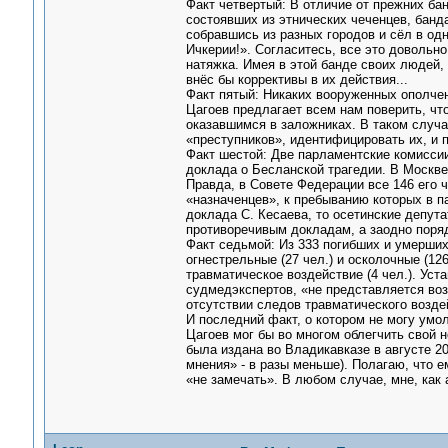
Факт четвертый: В отличие от прежних ба
состоявших из этнических чеченцев, банд
собравшись из разных городов и сёл в од
Ичкерии!». Согласитесь, все это довольно
натяжка. Имея в этой банде своих людей, 
внёс бы коррективы в их действия...
Факт пятый: Никаких вооруженных ополчен
Цагоев предлагает всем нам поверить, чт
оказавшимся в заложниках. В таком случ
«преступников», идентифицировать их, и 
Факт шестой: Две парламентские комиссии
доклада о Бесланской трагедии. В Москве
Правда, в Совете Федерации все 146 его 
«назначенцев», к пребыванию которых в п
доклада С. Кесаева, то осетинские депут
противоречивым докладам, а заодно поряд
Факт седьмой: Из 333 погибших и умерших
огнестрельные (27 чел.) и осколочные (126
травматическое воздействие (4 чел.). Ус
судмедэкспертов, «не представляется воз
отсутствии следов травматического возде
И последний факт, о котором не могу умо
Цагоев мог бы во многом облегчить свой н
была издана во Владикавказе в августе 2
мнения» - в разы меньше). Полагаю, что е
«не замечать». В любом случае, мне, как 