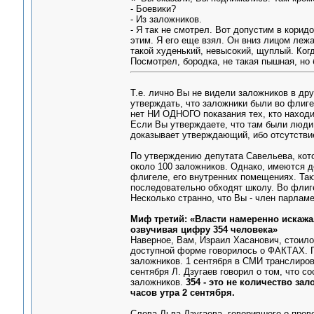
- Боевики?
- Из заложников.
- Я так не смотрел. Вот допустим в кори
этим. Я его еще взял. Он вниз лицом лежа
такой худенький, невысокий, щуплый. Когд
Посмотрел, бородка, не такая пышная, но 
Т.е. лично Вы не видели заложников в др
утверждать, что заложники были во флигел
нет НИ ОДНОГО показания тех, кто находи
Если Вы утверждаете, что там были люди в 
доказывает утверждающий, ибо отсутствие
По утверждению депутата Савельева, кот
около 100 заложников. Однако, имеются д
флигеле, его внутренних помещениях. Так
последовательно обходят школу. Во флиге
Несколько странно, что Вы - член парламе
Миф третий: «Власти намеренно искаж
озвучивая цифру 354 человека»
Наверное, Вам, Израил Хасанович, стоило
доступной форме говорилось о ФАКТАХ. П
заложников. 1 сентября в СМИ транслиров
сентября Л. Дзугаев говорил о том, что с
заложников.
354 - это не количество за
часов утра 2 сентября.
Слова Льва Дзугаева, говорившего о про