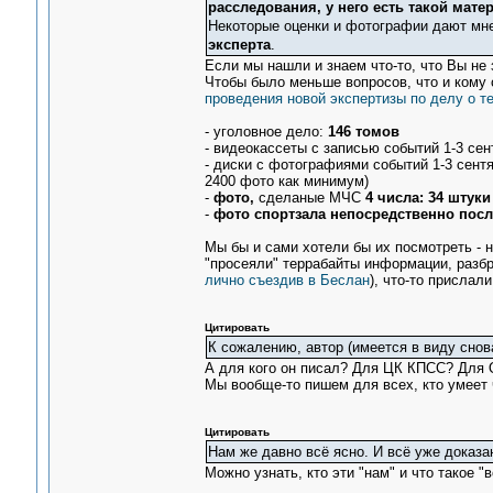
расследования, у него есть такой мате
Некоторые оценки и фотографии дают мне
эксперта
.
Если мы нашли и знаем что-то, что Вы не з
Чтобы было меньше вопросов, что и кому 
проведения новой экспертизы по делу о те
- уголовное дело:
146 томов
- видеокассеты с записью событий 1-3 се
- диски с фотографиями событий 1-3 сент
2400 фото как минимум)
-
фото,
сделаные МЧС
4 числа: 34 штуки
-
фото спортзала непосредственно посл
Мы бы и сами хотели бы их посмотреть - н
"просеяли" террабайты информации, разбр
лично съездив в Беслан
), что-то прислал
Цитировать
К сожалению, автор (имеется в виду снов
А для кого он писал? Для ЦК КПСС? Для О
Мы вообще-то пишем для всех, кто умеет 
Цитировать
Нам же давно всё ясно. И всё уже доказа
Можно узнать, кто эти "нам" и что такое "в