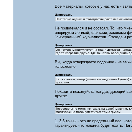
Все материалы, которые у нас есть - взяты
Цитировать
Некоторые оценки и фотографии дают мне основание 
Не привлекался и не состоял. То, что мне
оперируем логикой, фактами, законами ф
"либеральных" журналистов. Отсюда и рез
Цитировать
Он искусно манипулирует на грани домысел – доказа
где-то извратил другие. Где-то, чтобы обесценить 
Вы, когда утверждаете подобное - не забы
голословно.
Цитировать
К сожалению, автор (имеется в виду снова Цагаев) н
доказано.
Покажите пожалуйста мандат, дающий вам 
другое.
Цитировать
Террористы не могли приехать на одной машине, т.к.
физически не могли уместиться там с грузом.
1. 3.5 тонны - это не предельный вес, ко
гарантирует, что машина будет ехать. Наг