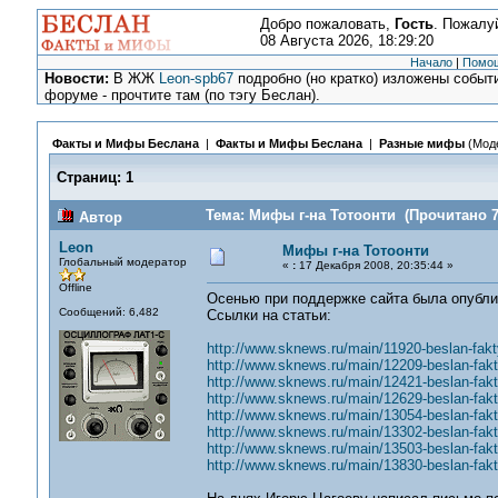
Добро пожаловать,
Гость
. Пожалу
08 Августа 2026, 18:29:20
Начало
|
Помо
Новости:
В ЖЖ
Leon-spb67
подробно (но кратко) изложены событи
форуме - прочтите там (по тэгу Беслан).
Факты и Мифы Беслана
|
Факты и Мифы Беслана
|
Разные мифы
(Мод
Страниц:
1
Тема: Мифы г-на Тотоонти (Прочитано 7
Автор
Leon
Мифы г-на Тотоонти
Глобальный модератор
«
:
17 Декабря 2008, 20:35:44 »
Offline
Осенью при поддержке сайта была опублик
Сообщений: 6,482
Ссылки на статьи:
http://www.sknews.ru/main/11920-beslan-fakty
http://www.sknews.ru/main/12209-beslan-fakty
http://www.sknews.ru/main/12421-beslan-fakty
http://www.sknews.ru/main/12629-beslan-fakty
http://www.sknews.ru/main/13054-beslan-fakty
http://www.sknews.ru/main/13302-beslan-fakty
http://www.sknews.ru/main/13503-beslan-fakty
http://www.sknews.ru/main/13830-beslan-fakty