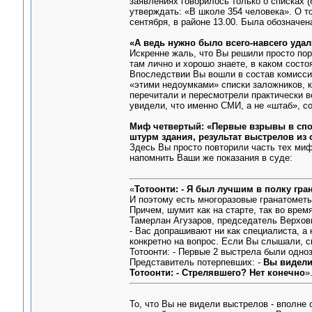
заявлениях говорилось только о списках 
утверждать: «В школе 354 человека». О т
сентября, в районе 13.00. Была обозначена
«А ведь нужно было всего-навсего уда
Искренне жаль, что Вы решили просто по
там лично и хорошо знаете, в каком сост
Впоследствии Вы вошли в состав комиссии
«этими недоумками» списки заложников, к
перечитали и пересмотрели практически в
увидели, что именно СМИ, а не «штаб», с
Миф четвертый: «Первые взрывы в спо
штурм здания, результат выстрелов из 
Здесь Вы просто повторили часть тех миф
напомнить Ваши же показания в суде:
«
Тотоонти: - Я был лучшим в полку гр
И поэтому есть многоразовые гранатометы,
Причем, шумит как на старте, так во врем
Тамерлан Агузаров, председатель Верхов
- Вас допрашивают ни как специалиста, а
конкретно на вопрос. Если Вы слышали, ск
Тотоонти: - Первые 2 выстрела были одно
Представитель потерпевших: -
Вы видели
Тотоонти: - Стрелявшего? Нет конечно
»
То, что Вы не видели выстрелов - вполне 