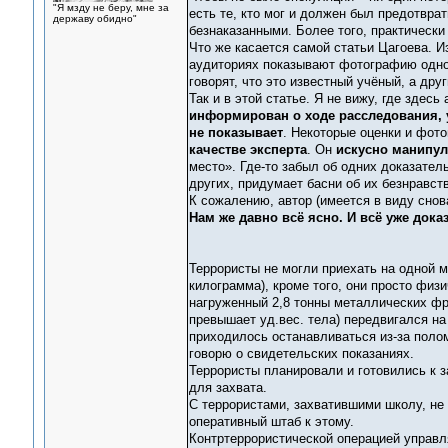
"Я мзду не беру, мне за
есть те, кто мог и должен был предотвра
державу обидно"
безнаказанными. Более того, практически
Что же касается самой статьи Цагоева. И
аудиториях показывают фотографию одног
говорят, что это известный учёный, а дру
Так и в этой статье. Я не вижу, где здес
информирован о ходе расследования, у
не показывает
. Некоторые оценки и фот
качестве эксперта
. Он
искусно манипул
место». Где-то забыл об одних доказатель
других, придумает басни об их безнравст
К сожалению, автор (имеется в виду снов
Нам же давно всё ясно. И всё уже дока
Террористы не могли приехать на одной м
килограмма), кроме того, они просто физ
нагруженный 2,8 тонны металлических фра
превышает уд.вес. тела) передвигался на 
приходилось останавливаться из-за поло
говорю о свидетельских показаниях.
Террористы планировали и готовились к з
для захвата.
С террористами, захватившими школу, не
оперативный штаб к этому.
Контртеррористической операцией управл