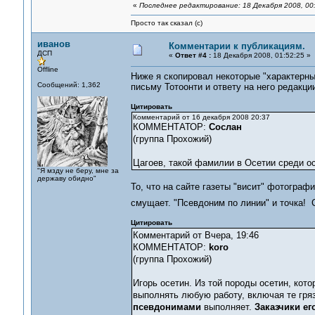
«
Последнее редактирование: 18 Декабря 2008, 00:
Просто так сказал (с)
иванов
Комментарии к публикациям.
ДСП
«
Ответ #4 :
18 Декабря 2008, 01:52:25 »
Offline
Ниже я скопировал некоторые "характерные
Сообщений: 1,362
письму Тотоонти и ответу на него редакции
Цитировать
Комментарий от 16 декабря 2008 20:37
КОММЕНТАТОР:
Сослан
(группа Прохожий)
Цагоев, такой фамилии в Осетии среди ос
"Я мзду не беру, мне за
державу обидно"
То, что на сайте газеты "висит" фотограф
смущает. "Псевдоним по линии" и точка! 
Цитировать
Комментарий от Вчера, 19:46
КОММЕНТАТОР:
koro
(группа Прохожий)
Игорь осетин. Из той породы осетин, кот
выполнять любую работу, включая те гря
псевдонимами
выполняет.
Заказчики ег