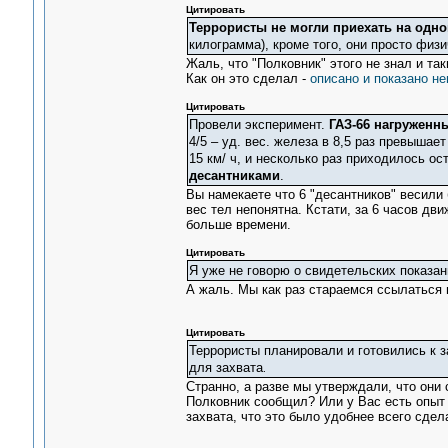
Цитировать
Террористы не могли приехать на одн
килограмма), кроме того, они просто физи
Жаль, что "Полковник" этого не знал и так
Как он это сделал -
описано и показано не
Цитировать
Провели эксперимент.
ГАЗ-66 нагруженн
4/5 – уд. вес. железа в 8,5 раз превышае
15 км/ ч, и несколько раз приходилось о
десантниками
.
Вы намекаете что 6 "десантников" весили
вес тел непонятна. Кстати, за 6 часов дв
больше времени.
Цитировать
Я уже не говорю о свидетельских показан
А жаль. Мы как раз стараемся ссылаться 
Цитировать
Террористы планировали и готовились к з
для захвата
.
Странно, а разве мы утверждали, что они
Полковник сообщил? Или у Вас есть опыт 
захвата, что это было удобнее всего сдел