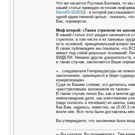
Что же касается Руслана Болоева, то мы 
нашей статье приведен источник информац
DocsID=522631
) - в которой рассказывает
одной единственной целью - показать, что
Вас, опровергли.
Миф второй: «Танки стреляли по школе
В нашей статье этот раздел начинается сл
стреляли, в том числе и из танковых ору
есть основной, принципиальный вопрос м
В своих публикациях мы показали, что ВС
имеют под собой реальных оснований. Ли
ВИДЕЛИ. Никаких других доказательств, к
в таком случае, заключается Ваше опрове
«…следователи Генпрокуратуры не пожелал
заключениях, хранящихся в бюро судмедэ
конкретизации».
Судя по Вашим словам, это делалось нам
«расстрелявших заложников из танков».
В таком случае лично Вы, как и многие д
неблаговидном деле, как уничтожение ули
(надо полагать и погибших) из школы, ка
Как Вам, надеюсь, известно, на 15.00 3 с
возле нее. Все тела были доставлены ме
Вы утверждаете, что заложники были вез
«- Вы сказали, Вы поднимались. Там кром