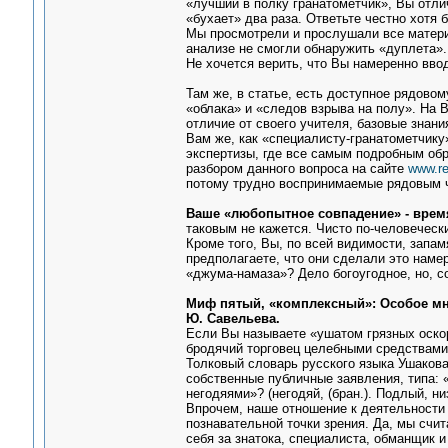
«лучший в полку гранатометчик», Вы отлич
«бухает» два раза. Ответьте честно хот
Мы просмотрели и прослушали все матери
анализе не смогли обнаружить «дуплета».
Не хочется верить, что Вы намеренно вво
Там же, в статье, есть доступное рядов
«облака» и «следов взрыва на полу». На 
отличие от своего учителя, базовые знани
Вам же, как «специалисту-гранатометчик
экспертизы, где все самым подробным обр
разбором данного вопроса на сайте
www.re
потому трудно воспринимаемые рядовым ч
Ваше «любопытное совпадение» - врем
таковым не кажется. Чисто по-человеческ
Кроме того, Вы, по всей видимости, запа
предполагаете, что они сделали это нам
«джума-намаза»? Дело богоугодное, но, с
Миф пятый, «комплексный»: Особое мне
Ю. Савельева.
Если Вы называете «ушатом грязных оскорб
бродячий торговец целебными средствами.
Толковый словарь русского языка Ушакова)
собственные публичные заявления, типа: 
негодяями»? (негодяй, (бран.). Подлый, н
Впрочем, наше отношение к деятельности 
познавательной точки зрения. Да, мы счи
себя за знатока, специалиста, обманщик 