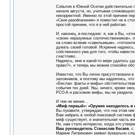
События в Южной Осетии действительно п
начале августа, но, учитывая сложившуюс
некорректной. Именно по этой причине пе
«Свои разоблачения» я поместил не в сто
простой причине, что я в ней работаю.
И, наконец, в-последних: я, как и Вы, «э
«своих неразумных соотечественников», п
на слово всяким «савельевым», «тотоонти
думать своей головой. Искренне надеюсь,
собственного ума для того, чтобы навести
счастливо…
Надеюсь, мне в какой-то мере удалось уд
право?», и теперь мы можем спокойно об
Известно, что Вы лично присутствовали в
заложников, и поэтому мы надеялись, что
«Беслан: факты и мифы» обстоятельствам
события тех дней. Увы, ничего, кроме э
РСО-А и расхожие мифы, мы не увидели.
И тем не менее…
«Миф первый»: «Оружие находилось в ш
Вы лукавите, утверждая, что «на этом ни
Вам набрать в любой поисковой системе ф
миф существует, и значительная часть жи
Но, нам стало интересно, когда это утве
Ваш руководитель Станислав Кесаев
, с
Марине Литвинович заявил буквально сл