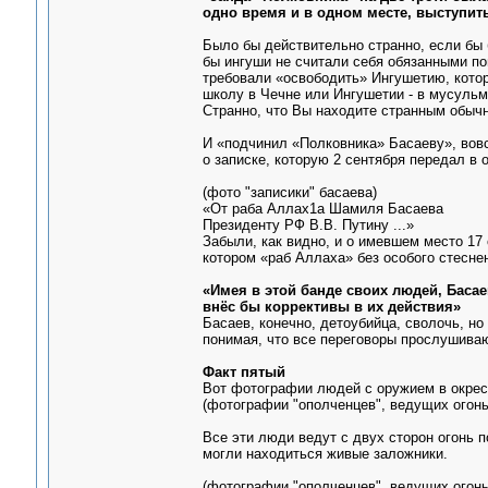
одно время и в одном месте, выступит
Было бы действительно странно, если бы 
бы ингуши не считали себя обязанными по
требовали «освободить» Ингушетию, котор
школу в Чечне или Ингушетии - в мусульм
Странно, что Вы находите странным обычн
И «подчинил «Полковника» Басаеву», вовс
о записке, которую 2 сентября передал в
(фото "записики" басаева)
«От раба Аллах1а Шамиля Басаева
Президенту РФ В.В. Путину ...»
Забыли, как видно, и о имевшем место 17
котором «раб Аллаха» без особого стесне
«Имея в этой банде своих людей, Басае
внёс бы коррективы в их действия»
Басаев, конечно, детоубийца, сволочь, но
понимая, что все переговоры прослушива
Факт пятый
Вот фотографии людей с оружием в окрес
(фотографии "ополченцев", ведущих огонь
Все эти люди ведут с двух сторон огонь 
могли находиться живые заложники.
(фотографии "ополченцев", ведущих огонь