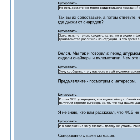
Цитировать
Но есть достаточно много свидетельских показаний 
Так вы их сопоставьте, а потом ответьте,
где дырки от снарядов?
Цитировать
Зато, есть не только свидетельства, но и видео и 
гранатомётов различной конструкции. В это время 
Велся. Мы так и говорили: перед штурмом 
сидели снайперы и пулеметчики. Чем это 
Цитировать
Хочу сообщить, что у нас есть и ещё видеоматериа
Предъявляйте - посмотрим с интересом.
Цитировать
И хотя ФСБ утверждает, что видеосъёмку событий н
получили строгие выговоры за то, что под нашим да
Я не знаю, кто вам рассказал, что ФСБ не
Цитировать
И в завершение хочу сказать, правду не утаить. Ран
Совершенно с вами согласен.