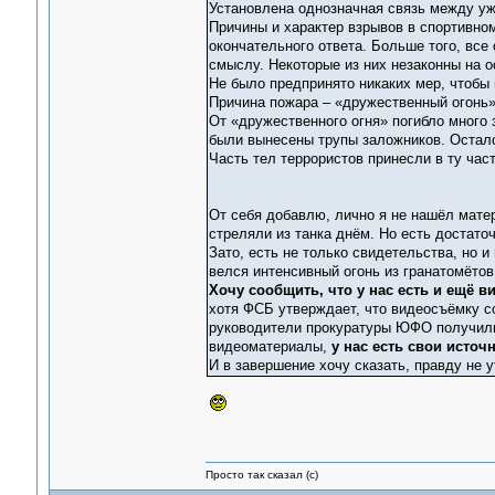
Установлена однозначная связь между уж
Причины и характер взрывов в спортивном
окончательного ответа. Больше того, все
смыслу. Некоторые из них незаконны на 
Не было предпринято никаких мер, чтобы п
Причина пожара – «дружественный огонь»
От «дружественного огня» погибло много 
были вынесены трупы заложников. Остался
Часть тел террористов принесли в ту час
От себя добавлю, лично я не нашёл матер
стреляли из танка днём. Но есть достато
Зато, есть не только свидетельства, но 
велся интенсивный огонь из гранатомётов
Хочу сообщить, что у нас есть и ещё 
хотя ФСБ утверждает, что видеосъёмку со
руководители прокуратуры ЮФО получили 
видеоматериалы,
у нас есть свои источ
И в завершение хочу сказать, правду не у
Просто так сказал (с)