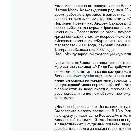
Если моя персона интересует лично Вас, 
Цагоев Игорь Александрович родился 25 ма
время работаю в должности заместителя 
военно-патриотическим отделом газеты «С
Номинант Премии им. Андрея Сахарова «За
всероссийского конкурса «Произвол в зако
номинации «Расследование года», лауреа
криминализации власти» всероссийского к
«Искра» в номинации «Журналистское рас
Мастерство» 2007 года, лауреат Премии 
Тамирлана Казиханова 2007 года.
Член Международной федерации журналис
Где и как я добывал все предложенные вн
публике незнакомцем»? Если Вы действите
не могли не заметить в конце каждого м
Беслана»
www.reyndar.org
», намеренно на
имеются ссылки на конкретные страницы д
предложенной мною версии событий в Бесла
в своих статьях неоднократно, формат на
расследования в полном объеме, поэтому
«фактуру».
«Явление Цагоева», как Вы изволили выра
Вы говорите в своем послании. В 13-м (а
чью дудку пляшет Элла Кесаева?», в кото
Бесланской трагедии. Элла Лазоровна под
в следственных и судебных органах, выну
разобраться в сложившейся непростой сит