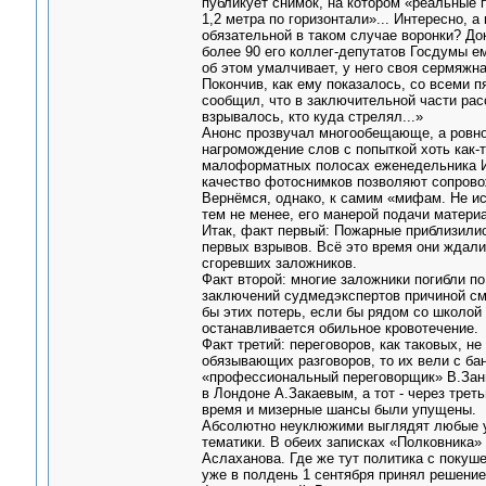
публикует снимок, на котором «реальные 
1,2 метра по горизонтали»... Интересно, а
обязательной в таком случае воронки? До
более 90 его коллег-депутатов Госдумы е
об этом умалчивает, у него своя сермяжна
Покончив, как ему показалось, со всеми
сообщил, что в заключительной части рас
взрывалось, кто куда стрелял...»
Анонс прозвучал многообещающе, а ровн
нагромождение слов с попыткой хоть как-
малоформатных полосах еженедельника И. 
качество фотоснимков позволяют сопров
Вернёмся, однако, к самим «мифам. Не ис
тем не менее, его манерой подачи матери
Итак, факт первый: Пожарные приблизилис
первых взрывов. Всё это время они ждали
сгоревших заложников.
Факт второй: многие заложники погибли п
заключений судмедэкспертов причиной см
бы этих потерь, если бы рядом со школо
останавливается обильное кровотечение.
Факт третий: переговоров, как таковых, не
обязывающих разговоров, то их вели с ба
«профессиональный переговорщик» В.Занг
в Лондоне А.Закаевым, а тот - через трет
время и мизерные шансы были упущены.
Абсолютно неуклюжими выглядят любые ут
тематики. В обеих записках «Полковника» 
Аслаханова. Где же тут политика с покуш
уже в полдень 1 сентября принял решение