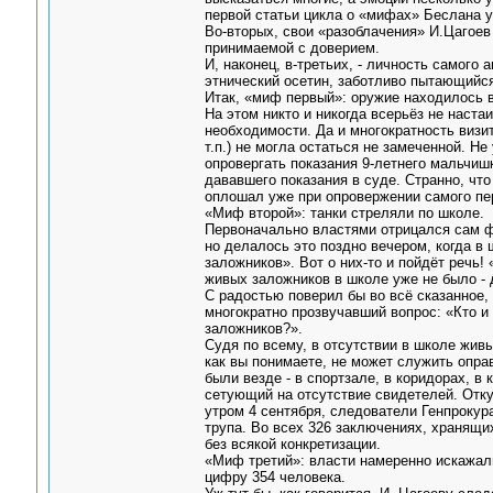
первой статьи цикла о «мифах» Беслана уж
Во-вторых, свои «разоблачения» И.Цагоев
принимаемой с доверием.
И, наконец, в-третьих, - личность самого
этнический осетин, заботливо пытающийся
Итак, «миф первый»: оружие находилось в
На этом никто и никогда всерьёз не наста
необходимости. Да и многократность визит
т.п.) не могла остаться не замеченной. 
опровергать показания 9-летнего мальчишк
дававшего показания в суде. Странно, чт
оплошал уже при опровержении самого пе
«Миф второй»: танки стреляли по школе.
Первоначально властями отрицался сам фа
но делалось это поздно вечером, когда в
заложников». Вот о них-то и пойдёт речь!
живых заложников в школе уже не было - 
С радостью поверил бы во всё сказанное, 
многократно прозвучавший вопрос: «Кто и
заложников?».
Судя по всему, в отсутствии в школе жив
как вы понимаете, не может служить опра
были везде - в спортзале, в коридорах, в 
сетующий на отсутствие свидетелей. Отку
утром 4 сентября, следователи Генпрокур
трупа. Во всех 326 заключениях, хранящи
без всякой конкретизации.
«Миф третий»: власти намеренно искажал
цифру 354 человека.