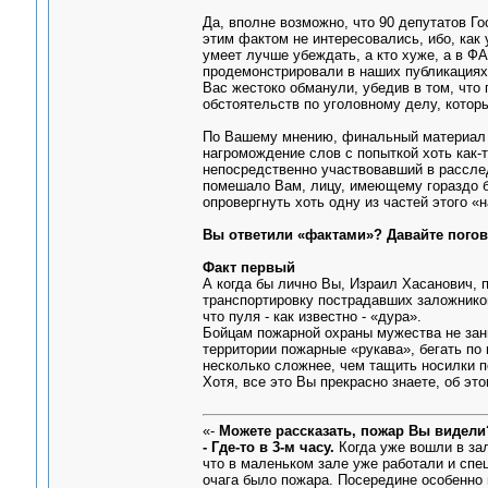
Да, вполне возможно, что 90 депутатов Г
этим фактом не интересовались, ибо, как 
умеет лучше убеждать, а кто хуже, а в Ф
продемонстрировали в наших публикаци
Вас жестоко обманули, убедив в том, что
обстоятельств по уголовному делу, котор
По Вашему мнению, финальный материал 
нагромождение слов с попыткой хоть как-
непосредственно участвовавший в расслед
помешало Вам, лицу, имеющему гораздо б
опровергнуть хоть одну из частей этого 
Вы ответили «фактами»? Давайте пого
Факт первый
А когда бы лично Вы, Израил Хасанович,
транспортировку пострадавших заложников
что пуля - как известно - «дура».
Бойцам пожарной охраны мужества не зани
территории пожарные «рукава», бегать по
несколько сложнее, чем тащить носилки п
Хотя, все это Вы прекрасно знаете, об эт
«-
Можете рассказать, пожар Вы видели
- Где-то в 3-м часу.
Когда уже вошли в зал
что в маленьком зале уже работали и спец
очага было пожара. Посередине особенно н