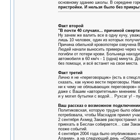
основному зданию школы. В середине горел
пристройки. И нельзя было без прикрыт
Факт второй
"В почти 40 случаях... причиной смерт
Ну зачем же валить все в одну кучу, ува
лишь 10 человек, один из которых получил
Причина обильной кровопотери озвучена В
Людей начали выносить примерно через ч
погибли от потери крови. Больница наход
автомобиля в 60 км/ч - 1 (одна) минута. 
без помощи, и всё встанет на свои места.
Факт третий
Лично я не «переговорщик» (есть в спецсл
сказать, как нужно вести переговоры. Нав
ни к чему не обязывающих переговоров» о
даже с Вашим «авторитетным» мнением. Вы
и у могил бутылки с водой… Рухсаг у! - п
Ваш рассказ о возможном подключении
Политиковская, которую трудно было обви
потребовала, чтобы Масхадов принял учас
2 сентября Ахмед Закаев распространил з
приехать в Беслан собирается... сам Зака
позже событий.
4 сентября 2004 года было опубликовано 
Алании», а на следующий день -«Обращен