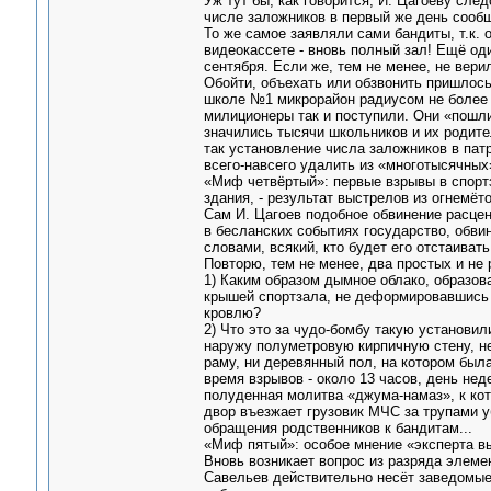
Уж тут бы, как говорится, И. Цагоеву сле
числе заложников в первый же день сооб
То же самое заявляли сами бандиты, т.к.
видеокассете - вновь полный зал! Ещё од
сентября. Если же, тем не менее, не вери
Обойти, объехать или обзвонить пришлос
школе №1 микрорайон радиусом не более 
милиционеры так и поступили. Они «пошли 
значились тысячи школьников и их родител
так установление числа заложников в пат
всего-навсего удалить из «многотысячных
«Миф четвёртый»: первые взрывы в спорт
здания, - результат выстрелов из огнемёто
Сам И. Цагоев подобное обвинение расцен
в бесланских событиях государство, обв
словами, всякий, кто будет его отстаиват
Повторю, тем не менее, два простых и не 
1) Каким образом дымное облако, образов
крышей спортзала, не деформировавшись п
кровлю?
2) Что это за чудо-бомбу такую установил
наружу полуметровую кирпичную стену, не
раму, ни деревянный пол, на котором был
время взрывов - около 13 часов, день нед
полуденная молитва «джума-намаз», к кото
двор въезжает грузовик МЧС за трупами у
обращения родственников к бандитам...
«Миф пятый»: особое мнение «эксперта вы
Вновь возникает вопрос из разряда элеме
Савельев действительно несёт заведомы