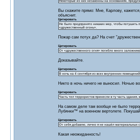
Некоторые из них незаконны на основаниях, предус
Вы скажите прямо: Мне, Карлову, кажется,
объяснит.
Цитировать
Не было предпринято никаких мер, чтобы потушить по
«дружественный огонь».
Пожар сам потух да? На счет "дружественн
Цитировать
От «дружественного огня» погибло много заложнико
Доказывайте.
Цитировать
В ночь на 4 сентября из всех внутренних помещени
Никто в ночь ничего не выносил. Ночью 
Цитировать
Часть тел террористов принесли в ту часть здания, 
На самом деле там вообще не было террор
Лубянки™ на военном вертолете. Покушай
Цитировать
От себя добавлю, лично я не нашёл материальных св
Какая неожиданность!