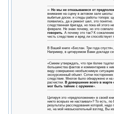
«-
Но мы не отказываемся от предполож
внимание на сцену в актовом зале школы: 
выбитые доски, и следы работы топора: ще
появились, да и ремонт шел, это понятно
следственная бригада, но пока ей этого не
феврале. Не знаю почему, но это совпало
говорить
. А почему это так? К сожалени
честь следствию и вряд ли способствует 
В Вашей книге «Беслан. Три года спустя»
Например, в цитируемом Вами докладе се
«Смеем утверждать, что при более тщате
большинства фактов и комментариев к ни
виду совершенно необъяснимую ситуацию, 
экскурсионный объект. Сотни посторонних
следствие. Многое было обнаружено и на 
расчистки.
В довершение всего в марте 
мог быть тайник с оружием
».
Цитируя это «предположение» в своей книг
никто всерьез не настаивал»? То есть, по
результаты расследования которой, надо 
но, на мой невзыскательный взгляд, Вы 