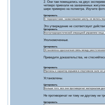
2. Они там помещались на двух экспериме
четверо приехали на захваченных жигулях,
шире примерно на полметра. Изучите фото
Цитировать
С террористами, захватившими школу, не велись пер
Это утверждение не соответсвует действи
Цитировать
Контртеррористической операцией управляли лица, 
Уполномоченные.
Цитировать
Установлена однозначная связь между ужесточением
Приведите доказательства, не стесняйтесь
Цитировать
Причины и характер взрывов в спортивном зале не у
Установлены.
Цитировать
Больше того, все они противоречат материалам дел
Не противоречат ни тому ни другому ни тр
Цитировать