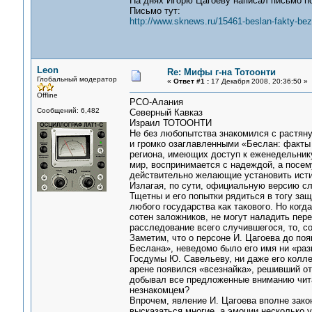
На днях Игорю Цагоеву написал письмо п
Письмо тут:
http://www.sknews.ru/15461-beslan-fakty-bez
Leon
Re: Мифы г-на Тотоонти
Глобальный модератор
«
Ответ #1 :
17 Декабря 2008, 20:36:50 »
Offline
РСО-Алания
Сообщений: 6,482
Северный Кавказ
Израил ТОТООНТИ
Не без любопытства знакомился с растян
и громко озаглавленными «Беслан: факты
региона, имеющих доступ к еженедельнику
мир, воспринимается с надеждой, а посем
действительно желающие установить исти
Излагая, по сути, официальную версию сл
Тщетны и его попытки рядиться в тогу за
любого государства как такового. Но когд
сотен заложников, не могут наладить пер
расследование всего случившегося, то, со
Заметим, что о персоне И. Цагоева до по
Беслана», неведомо было его имя ни «ра
Госдумы Ю. Савельеву, ни даже его колл
арене появился «всезнайка», решивший отв
добывал все предложенные вниманию чита
незнакомцем?
Впрочем, явление И. Цагоева вполне закон
высказаться многие, а эмоции несколько 