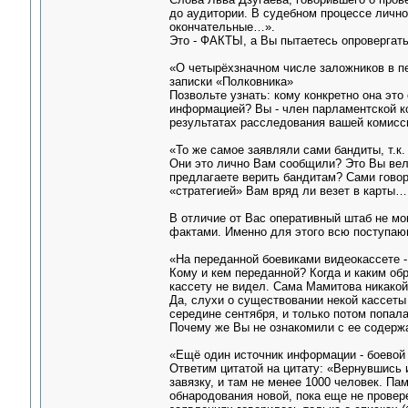
до аудитории. В судебном процессе лично
окончательные…».
Это - ФАКТЫ, а Вы пытаетесь опровергат
«О четырёхзначном числе заложников в п
записки «Полковника»
Позвольте узнать: кому конкретно она это
информацией? Вы - член парламентской ко
результатах расследования вашей комисс
«То же самое заявляли сами бандиты, т.к
Они это лично Вам сообщили? Это Вы вел
предлагаете верить бандитам? Сами говори
«стратегией» Вам вряд ли везет в карты…
В отличие от Вас оперативный штаб не мог
фактами. Именно для этого всю поступа
«На переданной боевиками видеокассете -
Кому и кем переданной? Когда и каким обр
кассету не видел. Сама Мамитова никакой
Да, слухи о существовании некой кассеты
середине сентября, и только потом попал
Почему же Вы не ознакомили с ее содерж
«Ещё один источник информации - боевой 
Ответим цитатой на цитату: «Вернувшись 
завязку, и там не менее 1000 человек. П
обнародования новой, пока еще не провер