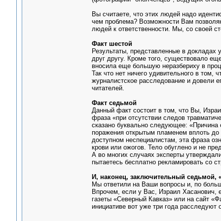
Вы считаете, что этих людей надо иденти
чем проблема? Возможности Вам позволяю
людей к ответственности. Мы, со своей с
Факт шестой
Результаты, представленные в докладах у
друг другу. Кроме того, существовало ещ
вносила еще большую неразбериху в проц
Так что нет ничего удивительного в том,
журналистское расследование и довели ег
читателей.
Факт седьмой
Данный факт состоит в том, что Вы, Изра
фраза «при отсутствии следов травматич
сказано буквально следующее: «Причина с
поражения открытым пламенем вплоть до п
доступном неспециалистам, эта фраза озна
крови или ожогов. Тело обуглено и не пр
А во многих случаях эксперты утверждали,
пытаетесь бесплатно рекламировать со ст
И, наконец, заключительный седьмой, 
Мы ответили на Ваши вопросы и, по больш
Впрочем, если у Вас, Израил Хасанович, 
газеты «Cеверный Кавказ» или на сайт «Ф
инициативе вот уже три года расследуют 