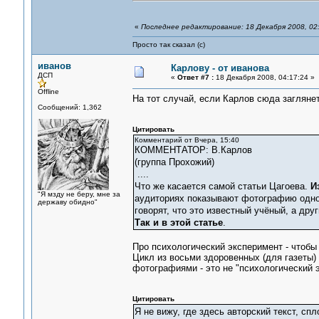
«
Последнее редактирование: 18 Декабря 2008, 02
Просто так сказал (с)
иванов
Карлову - от иванова
ДСП
«
Ответ #7 :
18 Декабря 2008, 04:17:24 »
Offline
На тот случай, если Карлов сюда загляне
Сообщений: 1,362
Цитировать
Комментарий от Вчера, 15:40
КОММЕНТАТОР: В.Карлов
(группа Прохожий)
....
Что же касается самой статьи Цагоева.
И
"Я мзду не беру, мне за
аудиториях показывают фотографию одног
державу обидно"
говорят, что это известный учёный, а дру
Так и в этой статье
.
Про психологический эксперимент - чтобы
Цикл из восьми здоровенных (для газеты)
фотографиями - это не "психологический 
Цитировать
Я не вижу, где здесь авторский текст, сп