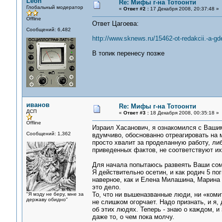
Leon
Re: Мифы г-на Тотоонти
Глобальный модератор
«
Ответ #2 :
17 Декабря 2008, 20:37:48 »
Offline
Ответ Цагоева:
Сообщений: 6,482
http://www.sknews.ru/15462-ot-redakcii.-a-gd
В топик перенесу позже
иванов
Re: Мифы г-на Тотоонти
ДСП
«
Ответ #3 :
18 Декабря 2008, 00:35:18 »
Offline
Израил Хасанович, я ознакомился с Вашим
Сообщений: 1,362
вдумчиво, обоснованно отреагировать на
просто хвалит за проделанную работу, ли
приведенных фактов, не соответствуют их
Для начала попытаюсь развеять Ваши сом
Я действительно осетин, и как родич 5 по
наверное, как и Елена Милашина, Марина 
это дело.
То, что ни вышеназванные люди, ни «коми
"Я мзду не беру, мне за
державу обидно"
не слишком огорчает. Надо признать, и я,
об этих людях. Теперь - знаю о каждом, и
даже то, о чем пока молчу.