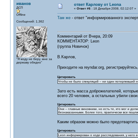
иванов
ответ Карлову от Leona
ДСП
«
Ответ #6 :
18 Декабря 2008, 02:12:07 »
Offline
Там же
- ответ "информированного эксперт
Сообщений: 1,362
Комментарий от Вчера, 20:09
КОММЕНТАТОР: Leon
(группа Новичок)
В.Карлов,
"Я мзду не беру, мне за
державу обидно"
Приходите на reyndar.org, регистрируйте
Цитировать
Чтобы не было спекуляций – ни один потерпевший н
Зато есть масса доброжелателей, которые
всего 20 человек, а остальных убили свои
Цитировать
Они – главные виновники, но есть те, кто мог и дол
безнаказанными. Более того, практически все пошл
Каким образом можно было предотвартить
Цитировать
Leon информирован о ходе расследования, у него е