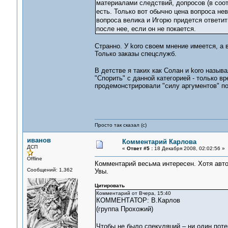
материалами следствий, допросов (в соот
есть. Только вот обычно цена вопроса не
вопроса велика и Игорю придется ответит
после нее, если он не покается.
Странно. У koro своем мнение имеется, а 
Только заказы спецслужб.
В детстве я таких как Солан и koro назы
"Спорить" с данной категорией - только вр
продемонстрировали "силу аргументов" по
Просто так сказал (с)
иванов
Комментарий Карлова
ДСП
«
Ответ #5 :
18 Декабря 2008, 02:02:56 »
Offline
Комментарий весьма интересен. Хотя автор
Сообщений: 1,362
Увы.
Цитировать
Комментарий от Вчера, 15:40
КОММЕНТАТОР: В.Карлов
(группа Прохожий)
Чтобы не было спекуляций – ни один поте