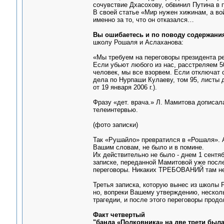
сочувствие Дхасохову, обвинил Путина в 
В своей статье «Мир нужен хижинам, а во
именно за то, что он отказался…
Вы ошибаетесь и по поводу содержания
школу Рошаля и Аслаханова:
«Мы требуем на переговоры президента ре
Если убьют любого из нас, расстреляем 50
человек, мы все взорвем. Если отключат 
дела по Нурпаши Кулаеву, том 95, листы 
от 19 января 2006 г.).
Фразу «дет. врача.» Л. Мамитова дописал
телеинтервью.
(фото записки)
Так «Рушайло» превратился в «Рошаля». А
Вашим словам, не было и в помине.
Их действительно не было - днем 1 сентяб
записке, переданной Мамитовой уже после
переговоры. Никаких ТРЕБОВАНИЙ там не
Третья записка, которую вынес из школы 
но, вопреки Вашему утверждению, нескол
трагедии, и после этого переговоры прод
Факт четвертый
"банда «Полковника» на две трети была