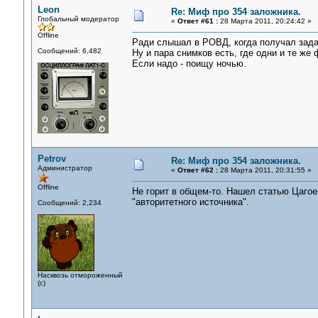
Leon
Re: Миф про 354 заложника.
Глобальный модератор
«
Ответ #61 :
28 Марта 2011, 20:24:42 »
Offline
Ради слышал в РОВД, когда получал зада
Сообщений: 6,482
Ну и пара снимков есть, где одни и те же
Если надо - поищу ночью.
Petrov
Re: Миф про 354 заложника.
Администратор
«
Ответ #62 :
28 Марта 2011, 20:31:55 »
Offline
Не горит в общем-то. Нашел статью Цагоев
"авторитетного источника".
Сообщений: 2,234
Насквозь отмороженный
(с)