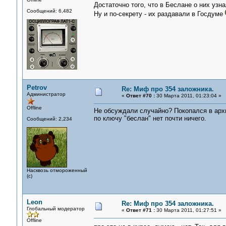
Достаточно того, что в Беслане о них узна
Сообщений: 6,482
Ну и по-секрету - их раздавали в Госдуме
Petrov
Re: Миф про 354 заложника.
Администратор
«
Ответ #70 :
30 Марта 2011, 01:23:04 »
Offline
Не обсуждали случайно? Покопался в архи
по ключу "беслан" нет почти ничего.
Сообщений: 2,234
Насквозь отмороженный
(с)
Leon
Re: Миф про 354 заложника.
Глобальный модератор
«
Ответ #71 :
30 Марта 2011, 01:27:51 »
Offline