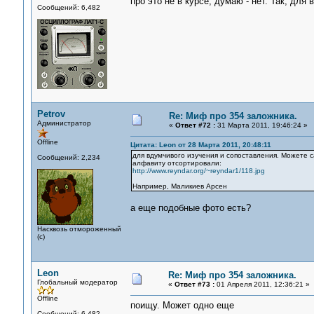
про это не в курсе, думаю - нет. Так, для
Сообщений: 6,482
Petrov
Re: Миф про 354 заложника.
Администратор
«
Ответ #72 :
31 Марта 2011, 19:46:24 »
Offline
Цитата: Leon от 28 Марта 2011, 20:48:11
для вдумчивого изучения и сопоставления. Можете са
Сообщений: 2,234
алфавиту отсортировали:
http://www.reyndar.org/~reyndar1/118.jpg
Например, Маликиев Арсен
а еще подобные фото есть?
Насквозь отмороженный
(с)
Leon
Re: Миф про 354 заложника.
Глобальный модератор
«
Ответ #73 :
01 Апреля 2011, 12:36:21 »
Offline
поищу. Может одно еще
Сообщений: 6,482