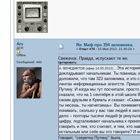
Ars
Re: Миф про 354 заложника.
ДСП
«
Ответ #76 :
15 Мая 2012, 21:45:24 »
Offline
Свежачок. Правда, испускают те же.
Сообщений: 442
Цитировать
Эта история
А. ВЕНЕДИКТОВ (эфир 14.05.2012) ...
докладывают начальникам. Ты помнишь э
доложили, что там 323 заложника, и это с
лентах информационных агентств. Пришла
Путину. И когда мы тут посчитали, прост
сказали, что на 1 сентября в этой школе 
своим друзьям в Кремль и сказал: «Скажи
ты несешь, ты нагнетаешь». Вы понимаете
понимать, сколько у вас там людей в зал
дело – полторы тысячи людей (в результа
цифру, подталкивают начальника к приня
говорить и тем, кто считает, и тем, кто н
остальным или себе вы это говорите? И 
Говорит, "секретка Путину" была.