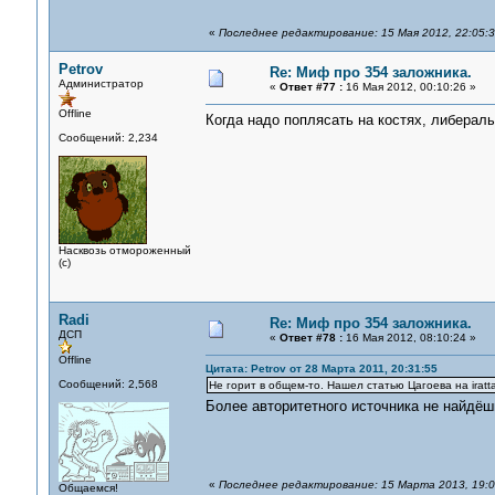
«
Последнее редактирование: 15 Мая 2012, 22:05:
Petrov
Re: Миф про 354 заложника.
Администратор
«
Ответ #77 :
16 Мая 2012, 00:10:26 »
Offline
Когда надо поплясать на костях, либерал
Сообщений: 2,234
Насквозь отмороженный
(с)
Radi
Re: Миф про 354 заложника.
ДСП
«
Ответ #78 :
16 Мая 2012, 08:10:24 »
Offline
Цитата: Petrov от 28 Марта 2011, 20:31:55
Сообщений: 2,568
Не горит в общем-то. Нашел статью Цагоева на iratt
Более авторитетного источника не найдё
«
Последнее редактирование: 15 Марта 2013, 19:06
Общаемся!