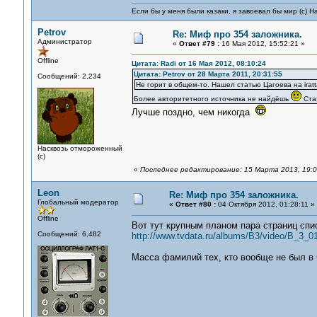
Если бы у меня были казаки, я завоевал бы мир (с) Н
Petrov
Re: Миф про 354 заложника.
Администратор
«
Ответ #79 :
16 Мая 2012, 15:52:21 »
Offline
Цитата: Radi от 16 Мая 2012, 08:10:24
Цитата: Petrov от 28 Марта 2011, 20:31:55
Сообщений: 2,234
Не горит в общем-то. Нашел статью Цагоева на iratt
Более авторитетного источника не найдёшь
Стат
Лучше поздно, чем никогда
Насквозь отмороженный
(с)
«
Последнее редактирование: 15 Марта 2013, 19:06
Leon
Re: Миф про 354 заложника.
Глобальный модератор
«
Ответ #80 :
04 Октября 2012, 01:28:11 »
Offline
Вот тут крупным планом пара страниц спи
Сообщений: 6,482
http://www.tvdata.ru/albums/B3/video/B_3_
Масса фамилий тех, кто вообще не был в 