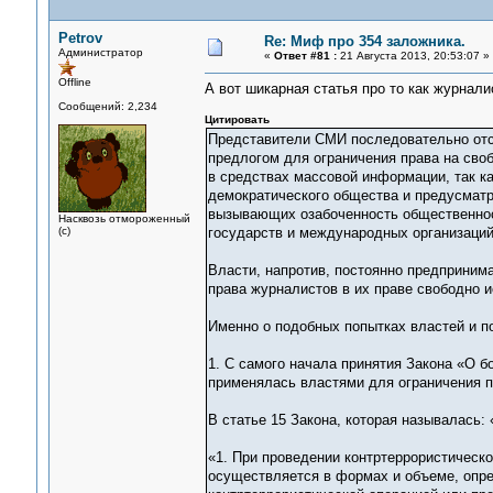
Petrov
Re: Миф про 354 заложника.
Администратор
«
Ответ #81 :
21 Августа 2013, 20:53:07 »
Offline
А вот шикарная статья про то как журнал
Сообщений: 2,234
Цитировать
Представители СМИ последовательно отс
предлогом для ограничения права на сво
в средствах массовой информации, так к
демократического общества и предусматр
вызывающих озабоченность общественност
Насквозь отмороженный
(с)
государств и международных организаций 
Власти, напротив, постоянно предприним
права журналистов в их праве свободно 
Именно о подобных попытках властей и п
1. С самого начала принятия Закона «О бо
применялась властями для ограничения п
В статье 15 Закона, которая называлась:
«1. При проведении контртеррористическ
осуществляется в формах и объеме, опр