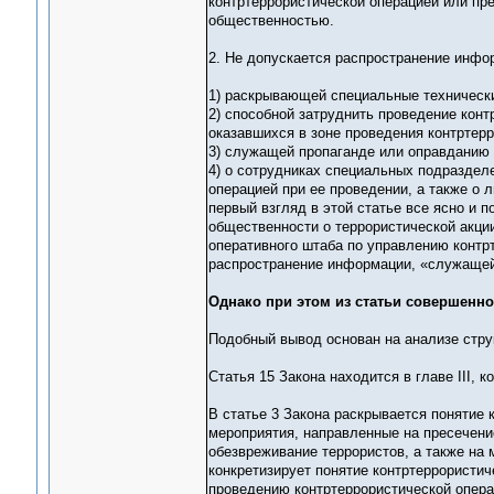
контртеррористической операцией или пр
общественностью.
2. Не допускается распространение инфо
1) раскрывающей специальные технически
2) способной затруднить проведение конт
оказавшихся в зоне проведения контртер
3) служащей пропаганде или оправданию 
4) о сотрудниках специальных подраздел
операцией при ее проведении, а также о 
первый взгляд в этой статье все ясно и 
общественности о террористической акци
оперативного штаба по управлению контрт
распространение информации, «служащей
Однако при этом из статьи совершенно
Подобный вывод основан на анализе стру
Статья 15 Закона находится в главе III, 
В статье 3 Закона раскрывается понятие 
мероприятия, направленные на пресечени
обезвреживание террористов, а также на 
конкретизирует понятие контртеррористич
проведению контртеррористической опера