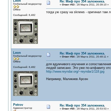
Leon
Re: Миф про 354 заложника.
Глобальный модератор
«
Ответ #63 :
28 Марта 2011, 20:39:10 »
Offline
тогда уж сразу на sknews - оригинал там 
Сообщений: 6,482
Leon
Re: Миф про 354 заложника.
Глобальный модератор
«
Ответ #64 :
28 Марта 2011, 20:48:11 »
Offline
для вдумчивого изучения и сопоставления
Сообщений: 6,482
людей записано. Это уже по-алфавиту отс
http://www.reyndar.org/~reyndar1/118.jpg
Например, Маликиев Арсен
Petrov
Re: Миф про 354 заложника.
Администратор
«
Ответ #65 :
28 Марта 2011, 20:53:53 »