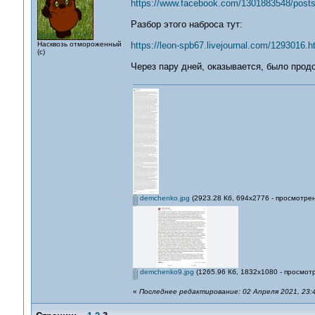
https://www.facebook.com/1301883548/post
Разбор этого наброса тут:
Насквозь отмороженный
https://leon-spb67.livejournal.com/1293016.h
(с)
Через пару дней, оказывается, было прод
demchenko.jpg
(2923.28 Кб, 694x2776 - просмотрен
demchenko9.jpg
(1265.96 Кб, 1832x1080 - просмотр
«
Последнее редактирование: 02 Апреля 2021, 23:4