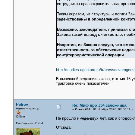
сотрудников правоохранительных органов
Таким образом, из структуры и логики Зак
задействованы в определенной контрте
Возможно, законодатели, принимая ста
Закона такой вывод с четкостью, необх
Напротив, из Закона следует, что име
ответственность за обеспечение надл
контртеррористической операции.
http://studies.agentura.ru/tr/presscoverage/z
В нынешней редакции закона, статью 15 уб
трактовке очень показателен.
Petrov
Re: Миф про 354 заложника.
Администратор
«
Ответ #82 :
01 Ноября 2020, 07:50:11 »
Offline
Не прошло и
года
двух лет, как я сподоби
Сообщений: 2,234
Отсюда: