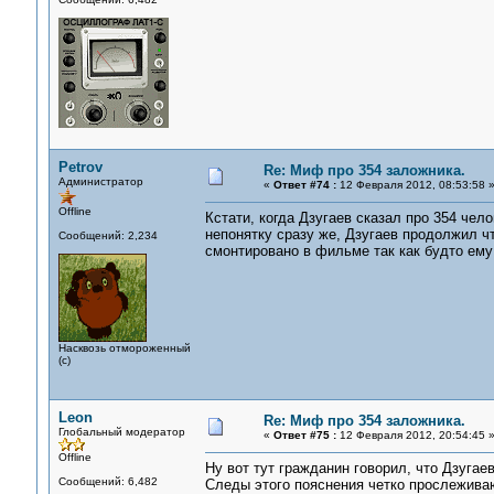
Petrov
Re: Миф про 354 заложника.
Администратор
«
Ответ #74 :
12 Февраля 2012, 08:53:58 
Offline
Кстати, когда Дзугаев сказал про 354 чел
непонятку сразу же, Дзугаев продолжил ч
Сообщений: 2,234
смонтировано в фильме так как будто ему 
Насквозь отмороженный
(с)
Leon
Re: Миф про 354 заложника.
Глобальный модератор
«
Ответ #75 :
12 Февраля 2012, 20:54:45 
Offline
Ну вот тут гражданин говорил, что Дзугае
Сообщений: 6,482
Следы этого пояснения четко прослежив