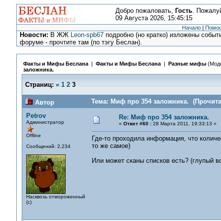
Добро пожаловать,
Гость
. Пожалу
09 Августа 2026, 15:45:15
Начало
|
Помо
Новости:
В ЖЖ
Leon-spb67
подробно (но кратко) изложены событи
форуме - прочтите там (по тэгу Беслан).
Факты и Мифы Беслана
|
Факты и Мифы Беслана
|
Разные мифы
(Мод
заложника.
Страниц:
«
1
2
3
Тема: Миф про 354 заложника. (Прочита
Автор
Petrov
Re: Миф про 354 заложника.
Администратор
«
Ответ #60 :
28 Марта 2011, 19:33:13 »
Offline
Где-то проходила информация, что колич
то же самое)
Сообщений: 2,234
Или может сканы списков есть? (глупый во
Насквозь отмороженный
(с)