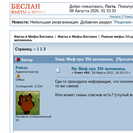
Добро пожаловать,
Гость
. Пожалу
08 Августа 2026, 01:33:33
Начало
|
Помо
Новости:
Небольшая реорганизация. Добавлен раздел
"Рецензии 
Факты и Мифы Беслана
|
Факты и Мифы Беслана
|
Разные мифы
(Мод
заложника.
Страниц:
«
1
2
3
Тема: Миф про 354 заложника. (Прочита
Автор
Petrov
Re: Миф про 354 заложника.
Администратор
«
Ответ #60 :
28 Марта 2011, 19:33:13 »
Offline
Где-то проходила информация, что колич
то же самое)
Сообщений: 2,234
Или может сканы списков есть? (глупый во
Насквозь отмороженный
(с)