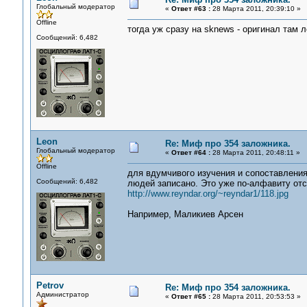
Глобальный модератор
«
Ответ #63 :
28 Марта 2011, 20:39:10 »
Offline
тогда уж сразу на sknews - оригинал там 
Сообщений: 6,482
Leon
Re: Миф про 354 заложника.
Глобальный модератор
«
Ответ #64 :
28 Марта 2011, 20:48:11 »
Offline
для вдумчивого изучения и сопоставления
Сообщений: 6,482
людей записано. Это уже по-алфавиту отс
http://www.reyndar.org/~reyndar1/118.jpg
Например, Маликиев Арсен
Petrov
Re: Миф про 354 заложника.
Администратор
«
Ответ #65 :
28 Марта 2011, 20:53:53 »