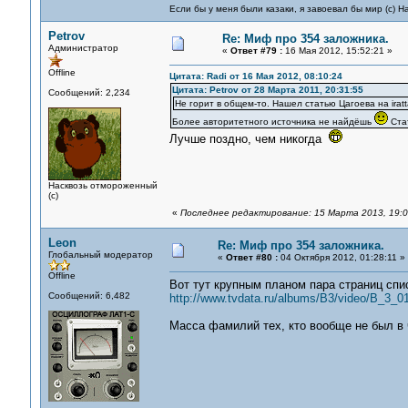
Если бы у меня были казаки, я завоевал бы мир (с) Н
Petrov
Re: Миф про 354 заложника.
Администратор
«
Ответ #79 :
16 Мая 2012, 15:52:21 »
Offline
Цитата: Radi от 16 Мая 2012, 08:10:24
Цитата: Petrov от 28 Марта 2011, 20:31:55
Сообщений: 2,234
Не горит в общем-то. Нашел статью Цагоева на iratt
Более авторитетного источника не найдёшь
Стат
Лучше поздно, чем никогда
Насквозь отмороженный
(с)
«
Последнее редактирование: 15 Марта 2013, 19:06
Leon
Re: Миф про 354 заложника.
Глобальный модератор
«
Ответ #80 :
04 Октября 2012, 01:28:11 »
Offline
Вот тут крупным планом пара страниц спи
Сообщений: 6,482
http://www.tvdata.ru/albums/B3/video/B_3_
Масса фамилий тех, кто вообще не был в 