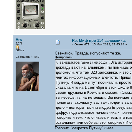
Ars
Re: Миф про 354 заложника.
ДСП
«
Ответ #76 :
15 Мая 2012, 21:45:24 »
Offline
Свежачок. Правда, испускают те же.
Сообщений: 442
Цитировать
Эта история
А. ВЕНЕДИКТОВ (эфир 14.05.2012) ...
докладывают начальникам. Ты помнишь э
доложили, что там 323 заложника, и это с
лентах информационных агентств. Пришла
Путину. И когда мы тут посчитали, прост
сказали, что на 1 сентября в этой школе 
своим друзьям в Кремль и сказал: «Скажи
ты несешь, ты нагнетаешь». Вы понимаете
понимать, сколько у вас там людей в зал
дело – полторы тысячи людей (в результа
цифру, подталкивают начальника к приня
говорить и тем, кто считает, и тем, кто н
остальным или себе вы это говорите? И 
Говорит, "секретка Путину" была.