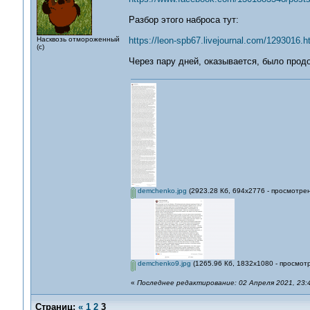
Разбор этого наброса тут:
Насквозь отмороженный
https://leon-spb67.livejournal.com/1293016.h
(с)
Через пару дней, оказывается, было прод
demchenko.jpg
(2923.28 Кб, 694x2776 - просмотрен
demchenko9.jpg
(1265.96 Кб, 1832x1080 - просмотр
«
Последнее редактирование: 02 Апреля 2021, 23:4
Страниц:
«
1
2
3