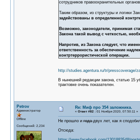
сотрудников правоохранительных органов
Таким образом, из структуры и логики Зак
задействованы в определенной контрте
Возможно, законодатели, принимая ста
Закона такой вывод с четкостью, необх
Напротив, из Закона следует, что име
ответственность за обеспечение надл
контртеррористической операции.
http://studies.agentura.ru/tr/presscoverage/z
В нынешней редакции закона, статью 15 уб
трактовке очень показателен.
Petrov
Re: Миф про 354 заложника.
Администратор
«
Ответ #82 :
01 Ноября 2020, 07:50:11 »
Offline
Не прошло и
года
двух лет, как я сподоби
Сообщений: 2,234
Отсюда:
https://www.facebook.com/1301883548/post