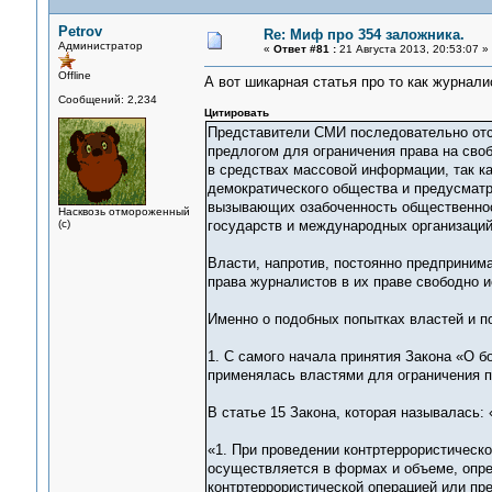
Petrov
Re: Миф про 354 заложника.
Администратор
«
Ответ #81 :
21 Августа 2013, 20:53:07 »
Offline
А вот шикарная статья про то как журнал
Сообщений: 2,234
Цитировать
Представители СМИ последовательно отс
предлогом для ограничения права на сво
в средствах массовой информации, так к
демократического общества и предусматр
вызывающих озабоченность общественност
Насквозь отмороженный
(с)
государств и международных организаций 
Власти, напротив, постоянно предприним
права журналистов в их праве свободно 
Именно о подобных попытках властей и п
1. С самого начала принятия Закона «О бо
применялась властями для ограничения п
В статье 15 Закона, которая называлась:
«1. При проведении контртеррористическ
осуществляется в формах и объеме, опр
контртеррористической операцией или пр