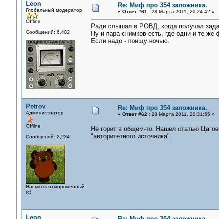
Leon
Re: Миф про 354 заложника.
Глобальный модератор
«
Ответ #61 :
28 Марта 2011, 20:24:42 »
Offline
Ради слышал в РОВД, когда получал зада
Сообщений: 6,482
Ну и пара снимков есть, где одни и те же
Если надо - поищу ночью.
Petrov
Re: Миф про 354 заложника.
Администратор
«
Ответ #62 :
28 Марта 2011, 20:31:55 »
Offline
Не горит в общем-то. Нашел статью Цагоев
"авторитетного источника".
Сообщений: 2,234
Насквозь отмороженный
(с)
Leon
Re: Миф про 354 заложника.