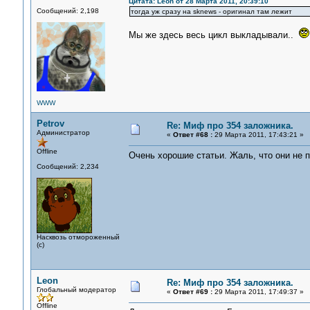
Цитата: Leon от 28 Марта 2011, 20:39:10
Сообщений: 2,198
тогда уж сразу на sknews - оригинал там лежит
Мы же здесь весь цикл выкладывали..
WWW
Petrov
Re: Миф про 354 заложника.
Администратор
«
Ответ #68 :
29 Марта 2011, 17:43:21 »
Offline
Очень хорошие статьи. Жаль, что они не 
Сообщений: 2,234
Насквозь отмороженный
(с)
Leon
Re: Миф про 354 заложника.
Глобальный модератор
«
Ответ #69 :
29 Марта 2011, 17:49:37 »
Offline