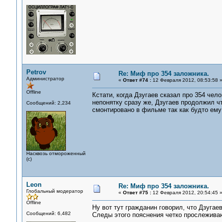
Petrov
Re: Миф про 354 заложника.
Администратор
«
Ответ #74 :
12 Февраля 2012, 08:53:58 
Offline
Кстати, когда Дзугаев сказал про 354 чел
непонятку сразу же, Дзугаев продолжил ч
Сообщений: 2,234
смонтировано в фильме так как будто ему 
Насквозь отмороженный
(с)
Leon
Re: Миф про 354 заложника.
Глобальный модератор
«
Ответ #75 :
12 Февраля 2012, 20:54:45 
Offline
Ну вот тут гражданин говорил, что Дзугае
Сообщений: 6,482
Следы этого пояснения четко прослежив