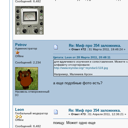
Сообщений: 6,482
Petrov
Re: Миф про 354 заложника.
Администратор
«
Ответ #72 :
31 Марта 2011, 19:46:24 »
Offline
Цитата: Leon от 28 Марта 2011, 20:48:11
для вдумчивого изучения и сопоставления. Можете са
Сообщений: 2,234
алфавиту отсортировали:
http://www.reyndar.org/~reyndar1/118.jpg
Например, Маликиев Арсен
а еще подобные фото есть?
Насквозь отмороженный
(с)
Leon
Re: Миф про 354 заложника.
Глобальный модератор
«
Ответ #73 :
01 Апреля 2011, 12:36:21 »
Offline
поищу. Может одно еще
Сообщений: 6,482