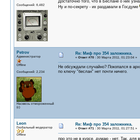
Достаточно того, что в Беслане о них узна
Сообщений: 6,482
Ну и по-секрету - их раздавали в Госдуме
Petrov
Re: Миф про 354 заложника.
Администратор
«
Ответ #70 :
30 Марта 2011, 01:23:04 »
Offline
Не обсуждали случайно? Покопался в архи
по ключу "беслан" нет почти ничего.
Сообщений: 2,234
Насквозь отмороженный
(с)
Leon
Re: Миф про 354 заложника.
Глобальный модератор
«
Ответ #71 :
30 Марта 2011, 01:27:51 »
Offline
про это не в курсе, думаю - нет. Так, для