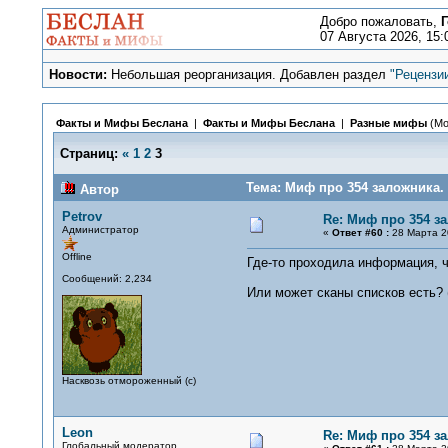
Добро пожаловать,
Г
07 Августа 2026, 15:
Новости:
Небольшая реорганизация. Добавлен раздел
"Рецензи
Факты и Мифы Беслана
|
Факты и Мифы Беслана
|
Разные мифы
(Мо
Страниц:
«
1
2
3
Тема: Миф про 354 заложника. 
Автор
Petrov
Re: Миф про 354 з
Администратор
«
Ответ #60 :
28 Марта 20
Offline
Где-то проходила информация, 
Сообщений: 2,234
Или может сканы списков есть? (
Насквозь отмороженный (с)
Leon
Re: Миф про 354 з
Глобальный модератор