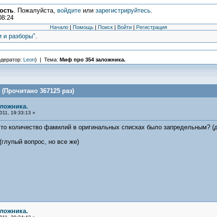
ость
. Пожалуйста,
войдите
или
зарегистрируйтесь
.
08:24
Начало
|
Помощь
|
Поиск
|
Войти
|
Регистрация
и и разборы"
.
дератор:
Leon
) | Тема:
Миф про 354 заложника.
(Прочитано 367125 раз)
аложника.
11, 19:33:13 »
что количество фамилий в оригинальных списках было запредельным? (д
глупый вопрос, но все же)
аложника.