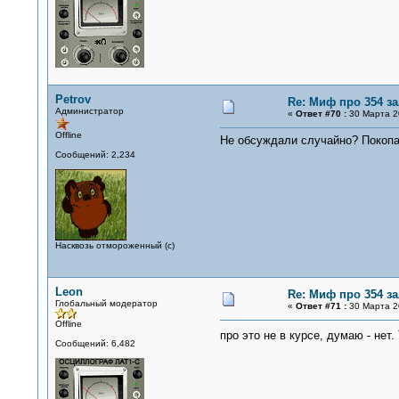
Petrov
Re: Миф про 354 з
Администратор
«
Ответ #70 :
30 Марта 20
Offline
Не обсуждали случайно? Покопал
Сообщений: 2,234
Насквозь отмороженный (с)
Leon
Re: Миф про 354 з
Глобальный модератор
«
Ответ #71 :
30 Марта 20
Offline
про это не в курсе, думаю - нет
Сообщений: 6,482