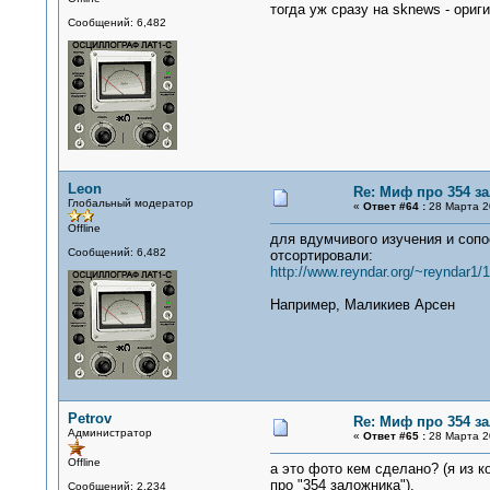
тогда уж сразу на sknews - ориг
Сообщений: 6,482
Leon
Re: Миф про 354 з
Глобальный модератор
«
Ответ #64 :
28 Марта 20
Offline
для вдумчивого изучения и сопо
Сообщений: 6,482
отсортировали:
http://www.reyndar.org/~reyndar1/1
Например, Маликиев Арсен
Petrov
Re: Миф про 354 з
Администратор
«
Ответ #65 :
28 Марта 20
Offline
а это фото кем сделано? (я из 
про "354 заложника").
Сообщений: 2,234