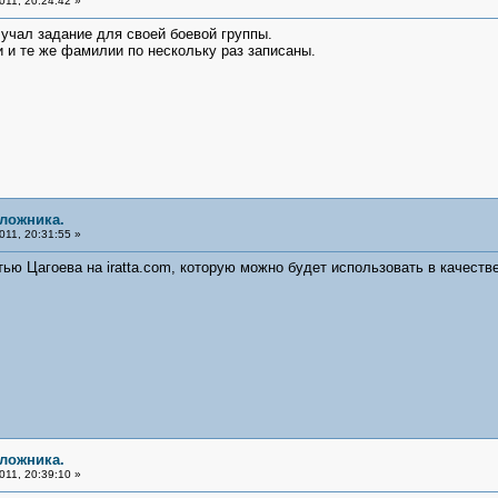
11, 20:24:42 »
учал задание для своей боевой группы.
и и те же фамилии по нескольку раз записаны.
аложника.
11, 20:31:55 »
ью Цагоева на iratta.com, которую можно будет использовать в качестве 
аложника.
11, 20:39:10 »