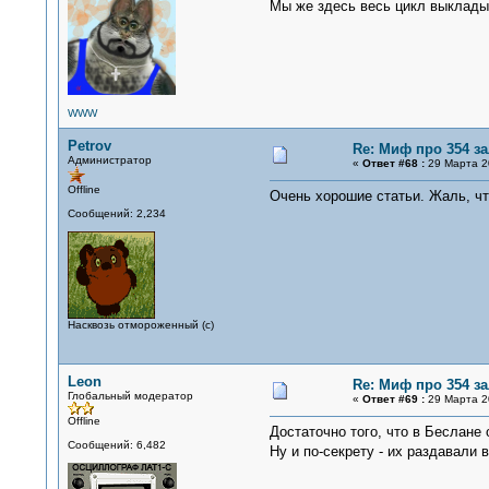
Мы же здесь весь цикл выклад
WWW
Petrov
Re: Миф про 354 з
Администратор
«
Ответ #68 :
29 Марта 20
Offline
Очень хорошие статьи. Жаль, чт
Сообщений: 2,234
Насквозь отмороженный (с)
Leon
Re: Миф про 354 з
Глобальный модератор
«
Ответ #69 :
29 Марта 20
Offline
Достаточно того, что в Беслане 
Сообщений: 6,482
Ну и по-секрету - их раздавали 