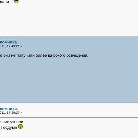
ывали..
аложника.
11, 17:43:21 »
о они не получили более широкого освещения.
аложника.
11, 17:49:37 »
о них узнали.
в Госдуме