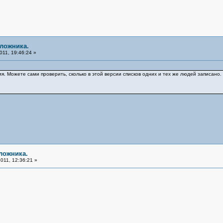
аложника.
11, 19:46:24 »
я. Можете сами проверить, сколько в этой версии списков одних и тех же людей записано
ложника.
011, 12:36:21 »