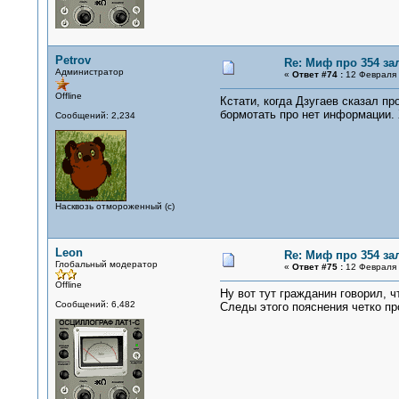
Petrov
Re: Миф про 354 за
Администратор
«
Ответ #74 :
12 Февраля 
Offline
Кстати, когда Дзугаев сказал пр
бормотать про нет информации. 
Сообщений: 2,234
Насквозь отмороженный (с)
Leon
Re: Миф про 354 за
Глобальный модератор
«
Ответ #75 :
12 Февраля 
Offline
Ну вот тут гражданин говорил, ч
Сообщений: 6,482
Следы этого пояснения четко п