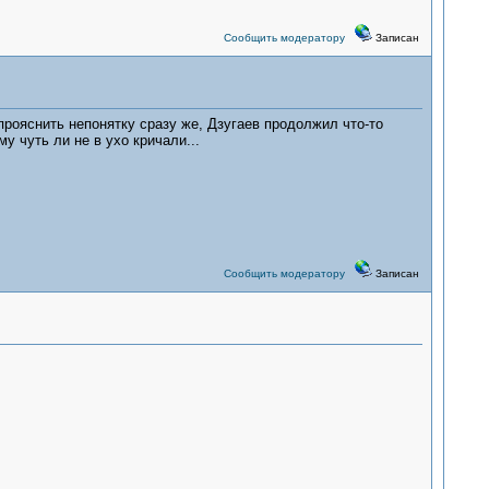
Сообщить модератору
Записан
 прояснить непонятку сразу же, Дзугаев продолжил что-то
 чуть ли не в ухо кричали...
Сообщить модератору
Записан