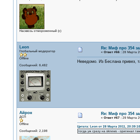
Насквозь отмороженный (с)
Leon
Re: Миф про 354 з
Глобальный модератор
«
Ответ #66 :
28 Марта 20
Offline
Неведомо. Из Беслана привез, т
Сообщений: 6,482
Айрон
Re: Миф про 354 з
ДСП
«
Ответ #67 :
29 Марта 20
Offline
Цитата: Leon от 28 Марта 2011, 20:39:1
Сообщений: 2,198
тогда уж сразу на sknews - оригинал та