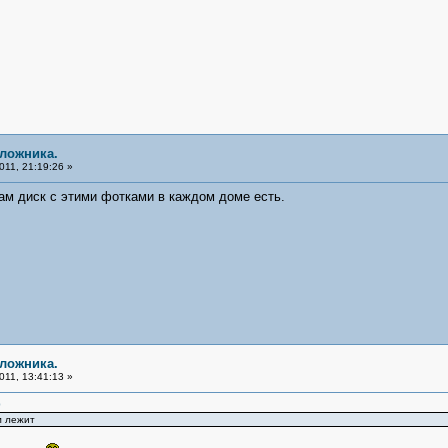
аложника.
11, 21:19:26 »
ам диск с этими фотками в каждом доме есть.
аложника.
11, 13:41:13 »
0
м лежит