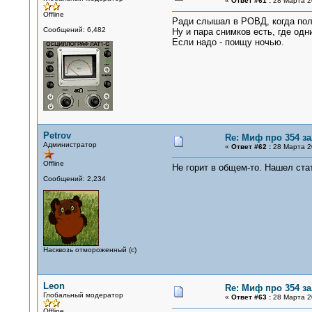
«
Ответ #61 :
28 Марта 20
Offline
Ради слышал в РОВД, когда пол
Сообщений: 6,482
Ну и пара снимков есть, где одн
Если надо - поищу ночью.
Petrov
Re: Миф про 354 з
Администратор
«
Ответ #62 :
28 Марта 20
Offline
Не горит в общем-то. Нашел стат
Сообщений: 2,234
Насквозь отмороженный (с)
Leon
Re: Миф про 354 з
Глобальный модератор
«
Ответ #63 :
28 Марта 20
Offline