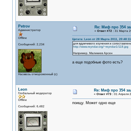
Petrov
Re: Миф про 354 з
Администратор
«
Ответ #72 :
31 Марта 20
Offline
Цитата: Leon от 28 Марта 2011, 20:48:11
для вдумчивого изучения и сопоставлени
Сообщений: 2,234
http://www.reyndar.org/~reyndar1/118.jpg
Например, Маликиев Арсен
а еще подобные фото есть?
Насквозь отмороженный (с)
Leon
Re: Миф про 354 за
Глобальный модератор
«
Ответ #73 :
01 Апреля 2
Offline
поищу. Может одно еще
Сообщений: 6,482