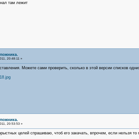
инал там лежит
аложника.
11, 20:48:11 »
ставления. Можете сами проверить, сколько в этой версии списков одни
18.jpg
аложника.
11, 20:53:53 »
корыстных целей спрашиваю, чтоб его закачать, впрочем, если нельзя т