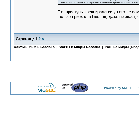
слишком страшна и чревата новым кровопролитием
Т.е. приступы коснпирологии у него - с с
Только приехал в Беслан, даже не знает, 
Страниц:
1
2
»
Факты и Мифы Беслана
|
Факты и Мифы Беслана
|
Разные мифы
(Моде
Powered by SMF 1.1.10