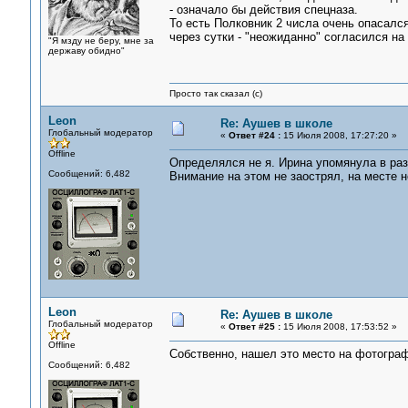
- означало бы действия спецназа.
То есть Полковник 2 числа очень опасалс
через сутки - "неожиданно" согласился н
"Я мзду не беру, мне за
державу обидно"
Просто так сказал (с)
Leon
Re: Аушев в школе
Глобальный модератор
«
Ответ #24 :
15 Июля 2008, 17:27:20 »
Offline
Определялся не я. Ирина упомянула в раз
Сообщений: 6,482
Внимание на этом не заострял, на месте н
Leon
Re: Аушев в школе
Глобальный модератор
«
Ответ #25 :
15 Июля 2008, 17:53:52 »
Offline
Собственно, нашел это место на фотогра
Сообщений: 6,482