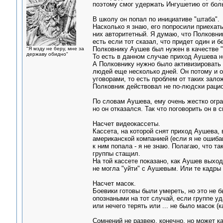
поэтому смог удержать Ингушетию от бол
В школу он попал по инициативе "штаба".
Насколько я знаю, его попросили приехат
них авторитетный. Я думаю, что Полковник
есть если тот сказал, что придет один и бе
Полковнику Аушев был нужен в качестве "
"Я мзду не беру, мне за
державу обидно"
То есть в данном случае приход Аушева н
А Полковнику нужно было активизировать 
людей еще несколько дней. Он потому и о
уговорами, то есть проблем от таких зало
Полковник действовал не по-людски раци
По словам Аушева, ему очень жестко огра
но он отказался. Так что поговорить он в 
Насчет видеокассеты.
Кассета, на которой снят приход Аушева,
американской компанией (если я не ошибаю
к ним попала - я не знаю. Полагаю, что т
группы стащил.
На той кассете показано, как Аушев выход
не могла "уйти" с Аушевым. Или те кадры 
Насчет масок.
Боевики готовы были умереть, но это не 
опознаными на тот случай, если группе у
или нечего терять или ... не было масок (к
Сомнений не развею, конечно, но может ка