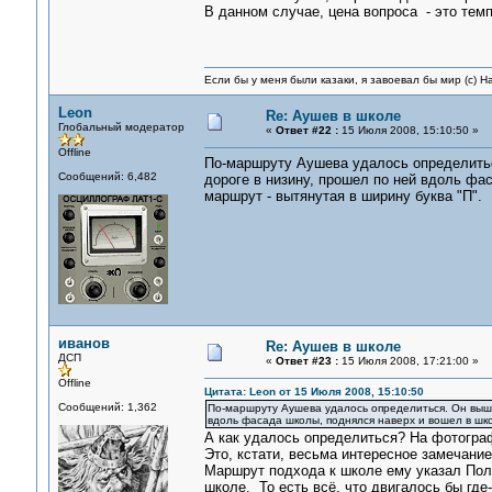
В данном случае, цена вопроса - это тем
Если бы у меня были казаки, я завоевал бы мир (с) Н
Leon
Re: Аушев в школе
Глобальный модератор
«
Ответ #22 :
15 Июля 2008, 15:10:50 »
Offline
По-маршруту Аушева удалось определитьс
Сообщений: 6,482
дороге в низину, прошел по ней вдоль фас
маршрут - вытянутая в ширину буква "П".
иванов
Re: Аушев в школе
ДСП
«
Ответ #23 :
15 Июля 2008, 17:21:00 »
Offline
Цитата: Leon от 15 Июля 2008, 15:10:50
Сообщений: 1,362
По-маршруту Аушева удалось определиться. Он выше
вдоль фасада школы, поднялся наверх и вошел в школ
А как удалось определиться? На фотогра
Это, кстати, весьма интересное замечание
Маршрут подхода к школе ему указал Пол
школе. То есть всё, что двигалось бы гд