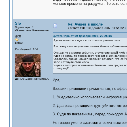
меньше времени на раздумья. То есть есл
Slo
Re: Аушев в школе
Здравствуй .Я
«
Ответ #10 :
10 Декабря 2007, 11:55:52 »
-Всемирное Равновесие
.
Цитата: Ира от 09 Декабря 2007, 22:25:45
ДСП
Аушев в школе - здесь есть о чем поразмыслить.
Offline
Расскажу свое ощущение, может быть и субъективно
Сообщений: 164
Ожидание развязки события, отсутствие какой-либо 
идет на связь, по телевизору говорят о 354 заложник
Оказалось проще. Зашел боевик и объявил, что сейч
зале натянули свои маски.
Через некоторое время нам объявили, что придет вс
голодовку!".
Деньги.Девки.Криминал.
Ира,
боевики применили примитивные, но эффе
1. Убедительно использовали информацию
2. Два раза протащили труп убитого Бетро
3. Судя по показаниям , перед приходом 
Не говоря уже, о систематических выстрел