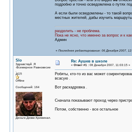
подробно и точно осведомлена о путях по
А если были осведомлены - то такой вопр
местных жителей, дабы изучить маршруты
разделить - не проблема.
Пока не ясно, что именно за вопрос и к ка
Админ
«
Последнее редактирование: 06 Декабря 2007, 12
Slo
Re: Аушев в школе
Здравствуй .Я
«
Ответ #1 :
08 Декабря 2007, 11:03:15 »
-Всемирное Равновесие
.
Робяты, кто-то из вас может соирентировац
ДСП
всасую .
Offline
Вот раскадровка .
Сообщений: 164
Сначала показывают проход через пристро
Потом, собственно - все остальное
Деньги.Девки.Криминал.