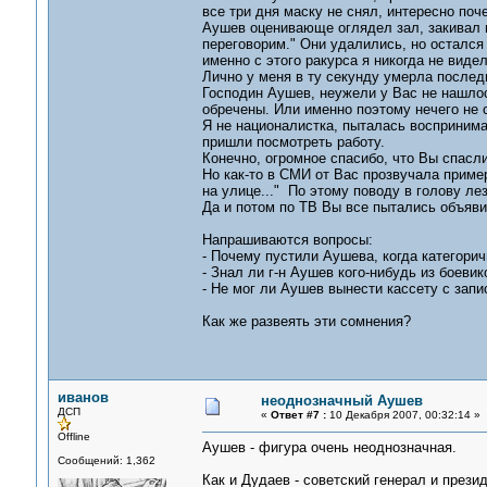
все три дня маску не снял, интересно поч
Аушев оценивающе оглядел зал, закивал и
переговорим." Они удалились, но остался 
именно с этого ракурса я никогда не видел
Лично у меня в ту секунду умерла после
Господин Аушев, неужели у Вас не нашло
обречены. Или именно поэтому нечего не 
Я не националистка, пыталась воспринимат
пришли посмотреть работу.
Конечно, огромное спасибо, что Вы спасли
Но как-то в СМИ от Вас прозвучала пример
на улице..." По этому поводу в голову л
Да и потом по ТВ Вы все пытались объяви
Напрашиваются вопросы:
- Почему пустили Аушева, когда категори
- Знал ли г-н Аушев кого-нибудь из боеви
- Не мог ли Аушев вынести кассету с запи
Как же развеять эти сомнения?
иванов
неоднозначный Аушев
ДСП
«
Ответ #7 :
10 Декабря 2007, 00:32:14 »
Offline
Аушев - фигура очень неоднозначная.
Сообщений: 1,362
Как и Дудаев - советский генерал и прези