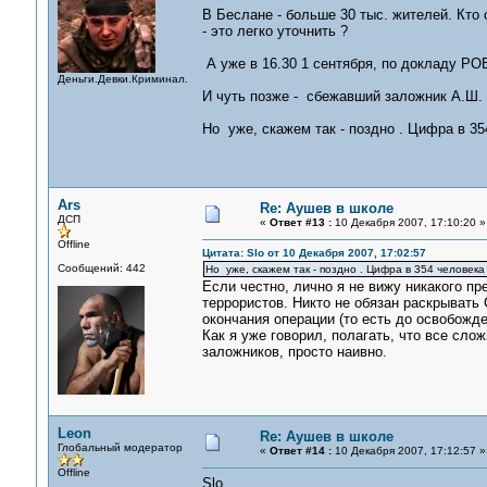
В Беслане - больше 30 тыс. жителей. Кто 
- это легко уточнить ?
А уже в 16.30 1 сентября, по докладу РОВ
Деньги.Девки.Криминал.
И чуть позже - сбежавший заложник А.Ш. 
Но уже, скажем так - поздно . Цифра в 3
Ars
Re: Аушев в школе
ДСП
«
Ответ #13 :
10 Декабря 2007, 17:10:20 »
Offline
Цитата: Slo от 10 Декабря 2007, 17:02:57
Сообщений: 442
Но уже, скажем так - поздно . Цифра в 354 человек
Если честно, лично я не вижу никакого п
террористов. Никто не обязан раскрывать
окончания операции (то есть до освобожде
Как я уже говорил, полагать, что все сло
заложников, просто наивно.
Leon
Re: Аушев в школе
Глобальный модератор
«
Ответ #14 :
10 Декабря 2007, 17:12:57 »
Offline
Slo