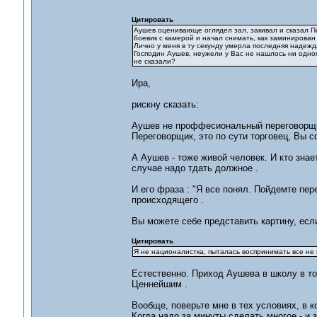
Цитировать
Аушев оценивающе оглядел зал, закивал и сказал По
боевик с камерой и начал снимать, как заминирован з
Лично у меня в ту секунду умерла последняя надеж
Господин Аушев, неужели у Вас не нашлось ни одно
не сказали?
Ира,
рискну сказать:
Аушев не проффесиональный переговорщик
Переговорщик, это по сути торговец, Вы с
А Аушев - тоже живой человек. И кто знае
случае надо тдать должное .
И его фраза : "Я все понял. Пойдемте пер
происходящего .
Вы можете себе представить картину, есл
Цитировать
Я не националистка, пыталась воспринимать все не п
Естественно. Приход Аушева в школу в т
Ценнейшим .
Вообще, поверьте мне в тех условиях, в 
Когда надо за минуты сделать многое - и 