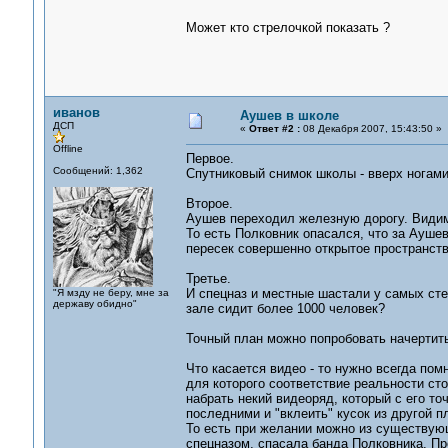
Может кто стрелочкой показать ?
иванов
Аушев в школе
ДСП
«
Ответ #2 :
08 Декабря 2007, 15:43:50 »
Offline
Первое.
Сообщений: 1,362
Спутниковый снимок школы - вверх ногами 
Второе.
Аушев переходил железную дорогу. Видимо
То есть Полковник опасался, что за Ауше
пересек совершенно открытое пространств
Третье.
И спецназ и местные шастали у самых сте
"Я мзду не беру, мне за
державу обидно"
зале сидит более 1000 человек?
Точный план можно попробовать начертить
Что касается видео - то нужно всегда пом
для которого соответствие реальности ст
набрать некий видеоряд, который с его то
последними и "вклеить" кусок из другой пл
То есть при желании можно из существующ
спецназом, спасала банда Полковника. Пр