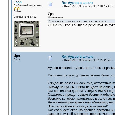
Leon
Re: Аушев в школе
Глобальный модератор
«
Ответ #5 :
09 Декабря 2007, 04:17:28 »
Offline
Ира
Сообщений: 6,482
Цитировать
Аушев идет от школы через железную дорогу
Он же из школы вышел с ребенком на рука
Ира
Re: Аушев в школе
Гость
«
Ответ #6 :
09 Декабря 2007, 22:25:45 »
Аушев в школе - здесь есть о чем поразм
Расскажу свое ощущение, может быть и с
Ожидание развязки события, отсутствие к
никому не нужны, никто не идет на связь, 
зал зашел сам дьявол, люди были бы рад
Оказалось проще. Зашел боевик и объявил
боевики, которые находились в зале натян
Через некоторое время нам объявили, что 
"Вы сами объявили сухую голодовку!".
Бог его знает, сколько прошло времени, и
вместе с кучкой боевиков, причем было вид