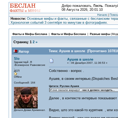
Добро пожаловать,
Гость
. Пожалу
08 Августа 2026, 20:01:10
Начало
|
Помо
Новости:
Основные мифы и факты, связанные с бесланским терак
Хронология событий 3 сентября по минутам в фотографиях.
Факты и Мифы Беслана
|
Факты и Мифы Беслана
|
Разные мифы
(Мод
Страниц:
1
2
»
Тема: Аушев в школе (Прочитано 107816
Автор
Slo
Аушев в школе
Здравствуй .Я
«
:
06 Декабря 2007, 11:36:53 »
-Всемирное Равновесие
.
Собственно - вопрос .
ДСП
Offline
Аушев, в своем интервью,(Dispatches Besla
Сообщений: 164
Цитата: Руслан Аушев
И они сказали маршрут -
как я должен заходить...
Далее , в контексте интервью показывают
Видно, што это какой-то курятник , или х
Деньги.Девки.Криминал.
Вопрос простой - или это видео
не
относит