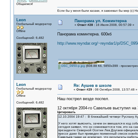
Общаемся!
Если бы у меня были казаки, я завоевал бы мир (с) Н
Leon
Панорама ул. Коминтерна
Глобальный модератор
«
Ответ #28 :
16 Июля 2008, 00:57:39 »
Offline
Панорама коминтерна. 600кб
Сообщений: 6,482
http://www.reyndar.org/~reyndar1/p/DSC_0950
DSC_0950-p.jpg
(608.88 Кб, 5850x399 - просмотрен
Leon
Re: Аушев в школе
Глобальный модератор
«
Ответ #29 :
08 Октября 2008, 13:57:48 »
Offline
Наш пострел везде поспел.
Сообщений: 6,482
12 октября 2004-го Савельев выступил на 
Цитировать
12.10.2004 19:47 : В ближайший четверг Руслану А
У него хотят выяснить, зачем он вмешался в ход со
сегодня заявил, что он сомневается в том, кто на 
президенте Северной Осетии Лев Дзугаев официаль
прессе даже был приведен поименный список освобо
Савельев также не исключил, что результаты работы