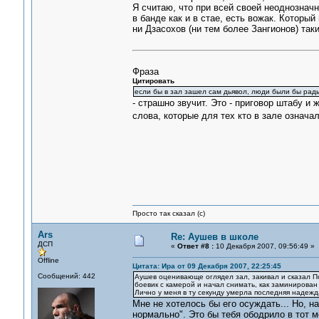
Я считаю, что при всей своей неоднознач
в банде как и в стае, есть вожак. Которы
ни Дзасохов (ни тем более Зангионов) так
Фраза
Цитировать
если бы в зал зашел сам дьявол, люди были бы рады
- страшно звучит. Это - приговор штабу и 
слова, которые для тех кто в зале означал
Просто так сказал (с)
Ars
Re: Аушев в школе
ДСП
«
Ответ #8 :
10 Декабря 2007, 09:56:49 »
Offline
Цитата: Ира от 09 Декабря 2007, 22:25:45
Сообщений: 442
Аушев оценивающе оглядел зал, закивал и сказал По
боевик с камерой и начал снимать, как заминирован з
Лично у меня в ту секунду умерла последняя надеж
Мне не хотелось бы его осуждать... Но, н
нормально". Это бы тебя ободрило в тот 