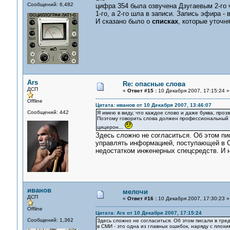
Сообщений: 6,482
цифра 354 была озвучена Дзугаевым 2-го 
1-го, а 2-го шла в записи. Запись эфира -
И сказано было о
списках
, которые уточн
Ars
Re: опасные слова
ДСП
«
Ответ #15 :
10 Декабря 2007, 17:15:24 »
Offline
Цитата: иванов от 10 Декабря 2007, 13:46:07
Сообщений: 442
Я имею в виду, что каждое слово и даже буква, про
Поэтому говорить слова должен профессиональный 
цицерон...
Здесь сложно не согласиться. Об этом пи
управлять информацией, поступающей в С
недостатком инженерных спецсредств. И н
иванов
мелочи
ДСП
«
Ответ #16 :
10 Декабря 2007, 17:30:23 »
Offline
Цитата: Ars от 10 Декабря 2007, 17:15:24
Сообщений: 1,362
Здесь сложно не согласиться. Об этом писали в тр
в СМИ - это одна из главных ошибок, наряду с пло