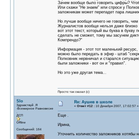
Зачем вообще было говорить цифры? Чтобы
Или скажи "Не знаем" или спроси у Полков
заложникам может перепадет пара лишних
Но лучше вообще ничего не говорить, чем
Журналистов вообще нельзя даже близко п
вот этот текст, который вы буква в букву 
сделать не сможет, тому мы засунем дикт
Компрендо?"
Информация - этот тот маленький ресурс,
можно было передать в эфир - штаб "секре
Полковник нервничал и старался ситуацию 
были заложники - вот он и "правил".
Но это уже другая тема...
Просто так сказал (с)
Slo
Re: Аушев в школе
Здравствуй .Я
«
Ответ #12 :
10 Декабря 2007, 17:02:57 »
-Всемирное Равновесие
.
Еще .
ДСП
Offline
Ирина,
Сообщений: 164
Уточнить количество заложников хотябы на