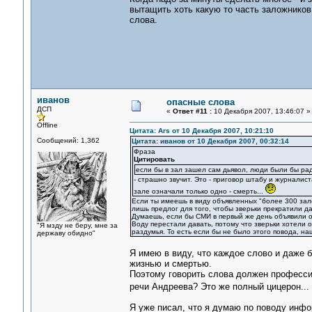
вытащить хоть какую то часть заложников 
слова.
иванов
опасные слова
ДСП
«
Ответ #11 :
10 Декабря 2007, 13:46:07 »
Offline
Цитата: Ars от 10 Декабря 2007, 10:21:10
Сообщений: 1,362
Цитата: иванов от 10 Декабря 2007, 00:32:14
Фраза
Цитировать
если бы в зал зашел сам дьявол, люди были бы рад
- страшно звучит. Это - приговор штабу и журналист
зале означали только одно - смерть...
Если ты имеешь в виду объявленных "более 300 зал
лишь предлог для того, чтобы зверьки прекратили да
Думаешь, если бы СМИ в первый же день объявили о
Воду перестали давать, потому что зверьки хотели 
"Я мзду не беру, мне за
раздумья. То есть если бы не было этого повода, на
державу обидно"
Я имею в виду, что каждое слово и даже 
жизнью и смертью.
Поэтому говорить слова должен професси
речи Андреева? Это же полный цицерон...
Я уже писал, что я думаю по поводу инфо