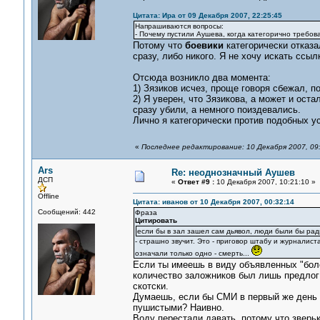
Цитата: Ира от 09 Декабря 2007, 22:25:45
Напрашиваются вопросы:
- Почему пустили Аушева, когда категорично требов
Потому что
боевики
категорически отказа
сразу, либо никого. Я не хочу искать ссылк
Отсюда возникло два момента:
1) Зязиков исчез, проще говоря сбежал, п
2) Я уверен, что Зязикова, а может и ост
сразу убили, а немного поиздевались.
Лично я категорически против подобных у
«
Последнее редактирование: 10 Декабря 2007, 09:
Ars
Re: неоднозначный Аушев
ДСП
«
Ответ #9 :
10 Декабря 2007, 10:21:10 »
Offline
Цитата: иванов от 10 Декабря 2007, 00:32:14
Сообщений: 442
Фраза
Цитировать
если бы в зал зашел сам дьявол, люди были бы рад
- страшно звучит. Это - приговор штабу и журналиста
означали только одно - смерть...
Если ты имеешь в виду объявленных "бол
количество заложников был лишь предлог 
скотски.
Думаешь, если бы СМИ в первый же день о
пушистыми? Наивно.
Воду перестали давать, потому что зверьк