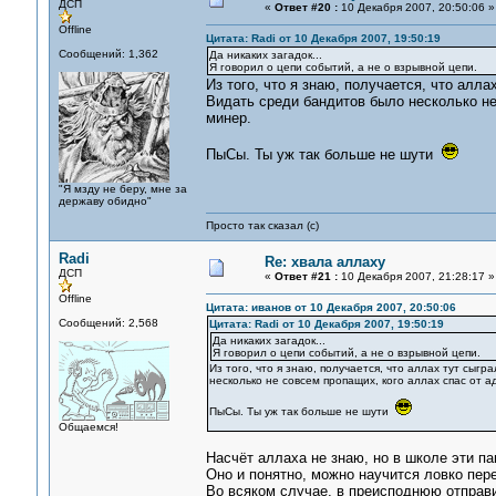
ДСП
«
Ответ #20 :
10 Декабря 2007, 20:50:06 »
Offline
Цитата: Radi от 10 Декабря 2007, 19:50:19
Сообщений: 1,362
Да никаких загадок...
Я говорил о цепи событий, а не о взрывной цепи.
Из того, что я знаю, получается, что алл
Видать среди бандитов было несколько не
минер.
ПыСы. Ты уж так больше не шути
"Я мзду не беру, мне за
державу обидно"
Просто так сказал (с)
Radi
Re: хвала аллаху
ДСП
«
Ответ #21 :
10 Декабря 2007, 21:28:17 »
Offline
Цитата: иванов от 10 Декабря 2007, 20:50:06
Сообщений: 2,568
Цитата: Radi от 10 Декабря 2007, 19:50:19
Да никаких загадок...
Я говорил о цепи событий, а не о взрывной цепи.
Из того, что я знаю, получается, что аллах тут сыг
несколько не совсем пропащих, кого аллах спас от а
ПыСы. Ты уж так больше не шути
Общаемся!
Насчёт аллаха не знаю, но в школе эти па
Оно и понятно, можно научится ловко пере
Во всяком случае, в преисподнюю отправи