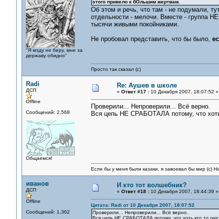
этого привело к бОльшим жертвам.
Об этом и речь, что там - не подумали, ту
отдельности - мелочи. Вместе - группа Н
тысячи живыми покойниками.
Не пробовал представить, что бы было,
е
"Я мзду не беру, мне за
державу обидно"
Просто так сказал (с)
Radi
Re: Аушев в школе
ДСП
«
Ответ #17 :
10 Декабря 2007, 18:07:52 »
Offline
Проверили... Непроверили... Всё верно.
Сообщений: 2,568
Вся цепь НЕ СРАБОТАЛА потому, что хоть 
Общаемся!
Если бы у меня были казаки, я завоевал бы мир (с) Н
иванов
И кто тот волшебник?
ДСП
«
Ответ #18 :
10 Декабря 2007, 18:44:39 »
Offline
Цитата: Radi от 10 Декабря 2007, 18:07:52
Сообщений: 1,362
Проверили... Непроверили... Всё верно.
Вся цепь НЕ СРАБОТАЛА потому, что хоть кто то ока