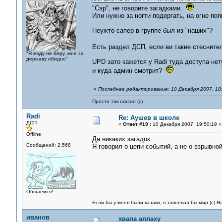
"Сэр", не говорите загадками.
Или нужно за ногти подергать, на огне по
Неужто сапер в группе был из "наших"?
Есть раздел ДСП, если ви такие стеснит
"Я мзду не беру, мне за
державу обидно"
UPD зато кажется у Radi туда доступа нету
и куда админ смотрит?
«
Последнее редактирование: 10 Декабря 2007, 18:
Просто так сказал (с)
Radi
Re: Аушев в школе
ДСП
«
Ответ #19 :
10 Декабря 2007, 19:50:19 »
Offline
Да никаких загадок...
Сообщений: 2,568
Я говорил о цепи событий, а не о взрывной
Общаемся!
Если бы у меня были казаки, я завоевал бы мир (с) Н
иванов
хвала аллаху