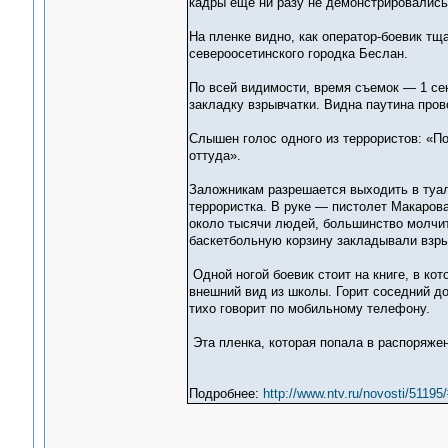
кадры еще ни разу не демонстрировались
На пленке видно, как оператор-боевик т
североосетинского городка Беслан.
По всей видимости, время съемок — 1 сен
закладку взрывчатки. Видна паутина пров
Слышен голос одного из террористов: «По
оттуда».
Заложникам разрешается выходить в туал
террористка. В руке — пистолет Макарова
около тысячи людей, большинство молчит,
баскетбольную корзину закладывали взры
Одной ногой боевик стоит на книге, в ко
внешний вид из школы. Горит соседний до
тихо говорит по мобильному телефону.
Эта пленка, которая попала в распоряже
Подробнее:
http://www.ntv.ru/novosti/511