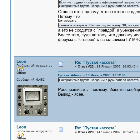
Если не трудно - направить официальный запрос Ка
Распросить в группе, когда им в руки попала кассета.
Ставлю сто к одному, что он этого не сде
Потому что
Цитировать
звонок о пожаре по Школьному переулку, 39, поступи
а это не сходится с "правдой" и убеждени
Более того, судя по тому, что данному че
форума в "сговоре" с начальником ГУ МЧ
Leon
Re: "Пустая кассета"
Глобальный модератор
«
Ответ #22 :
13 Января 2009, 19:03:46 »
Offline
Цитата: Admin от 13 Января 2009, 17:12:46
Сообщений: 6,482
Распросить в группе, когда им в руки попала кассета.
Расспрашивать - никчему. Имеется сообще
Вывод - ясен.
Leon
Re: "Пустая кассета"
Глобальный модератор
«
Ответ #23 :
14 Января 2009, 18:14:18 »
Offline