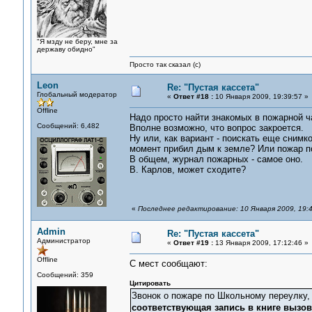
"Я мзду не беру, мне за
державу обидно"
Просто так сказал (с)
Leon
Re: "Пустая кассета"
Глобальный модератор
«
Ответ #18 :
10 Января 2009, 19:39:57 »
Offline
Надо просто найти знакомых в пожарной ча
Сообщений: 6,482
Вполне возможно, что вопрос закроется.
Ну или, как вариант - поискать еще снимко
момент прибил дым к земле? Или пожар по
В общем, журнал пожарных - самое оно.
В. Карлов, может сходите?
«
Последнее редактирование: 10 Января 2009, 19:
Admin
Re: "Пустая кассета"
Администратор
«
Ответ #19 :
13 Января 2009, 17:12:46 »
Offline
С мест сообщают:
Сообщений: 359
Цитировать
Звонок о пожаре по Школьному переулку, 
соответствующая запись в книге вызо