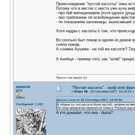
Происхождение "пустой кассеты" пока ост
Потому что в вестях с места уже куча ми
- про бой милиционеров (хотя одного урода
- про требование об освобождении арестова
- по показаниям заложницы, выносившей за
Хотя кадры с кассеты о том, что происход
Во сколько был пожар в одном из домов в
сняли пожар.
А съемка Аушева - на той же кассете? Тог
А вообще - пример того, как "штаб" проце
Просто так сказал (с)
иванов
"Пустая кассета" - миф или фак
ДСП
«
Ответ #8 :
26 Сентября 2007, 18:15:23 »
Offline
Цитата: Leon от 26 Сентября 2007, 18:09:56
Сообщений: 1,362
В общем то, что кассета была пустой - мифом не явля
По сему предлагаю перенести топик в "Разные мысл
А кто доказал, что она - была?