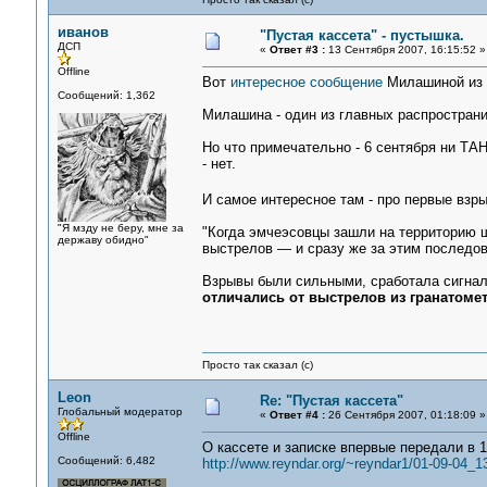
иванов
"Пустая кассета" - пустышка.
ДСП
«
Ответ #3 :
13 Сентября 2007, 16:15:52 »
Offline
Вот
интересное сообщение
Милашиной из 
Сообщений: 1,362
Милашина - один из главных распространи
Но что примечательно - 6 сентября ни ТА
- нет.
И самое интересное там - про первые взры
"Я мзду не беру, мне за
"Когда эмчеэсовцы зашли на территорию ш
державу обидно"
выстрелов — и сразу же за этим последов
Взрывы были сильными, сработала сигнал
отличались от выстрелов из гранатомет
Просто так сказал (с)
Leon
Re: "Пустая кассета"
Глобальный модератор
«
Ответ #4 :
26 Сентября 2007, 01:18:09 »
Offline
О кассете и записке впервые передали в 1
Сообщений: 6,482
http://www.reyndar.org/~reyndar1/01-09-04_1