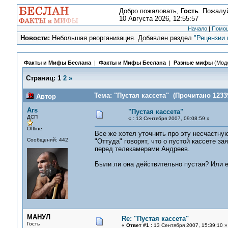
Добро пожаловать,
Гость
. Пожалу
10 Августа 2026, 12:55:57
Начало
|
Помо
Новости:
Небольшая реорганизация. Добавлен раздел
"Рецензии 
Факты и Мифы Беслана
|
Факты и Мифы Беслана
|
Разные мифы
(Мод
Страниц:
1
2
»
Тема: "Пустая кассета" (Прочитано 12339
Автор
Ars
"Пустая кассета"
ДСП
«
:
13 Сентября 2007, 09:08:59 »
Offline
Все же хотел уточнить про эту несчастную
Сообщений: 442
"Оттуда" говорят, что о пустой кассете 
перед телекамерами Андреев.
Были ли она действительно пустая? Или е
МАНУЛ
Re: "Пустая кассета"
Гость
«
Ответ #1 :
13 Сентября 2007, 15:39:10 »