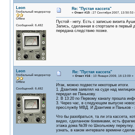
Leon
Re: "Пустая кассета"
Глобальный модератор
«
Ответ #15 :
27 Сентября 2007, 13:50:53 
Offline
Пустой - нету. Есть с записью визита Ауше
Сообщений: 6,482
Запись, сделанная в спортзале в первый д
передана следствию позже.
Leon
Re: "Пустая кассета"
Глобальный модератор
«
Ответ #16 :
10 Января 2009, 16:13:09 »
Offline
Итак, можно подвести некоторые итоги.
Сообщений: 6,482
1. Дзантиев заявлял на суде над милицион
передал ее Панькову.
2. В 13:20 по Первому каналу прошла инф
3. Через час, в следующем выпуске новос
пресслужбу МВД. И Дзантиев и Паньков -
Что бы разобраться, та ли эта кассета, к
видео, сделанном боевиками, есть фрагмен
этажа дома №39 по Школьному переулку. 
узнать, в каком интервале времени сделан