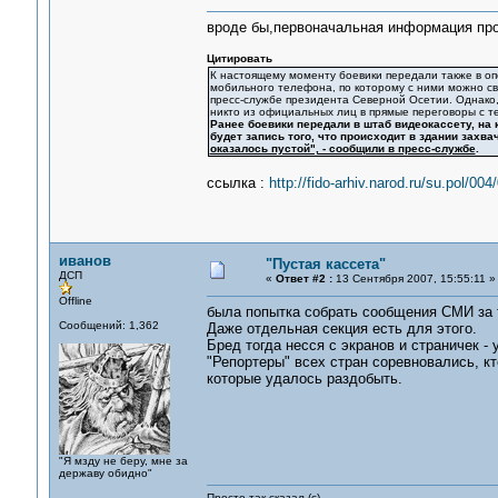
вроде бы,первоначальная информация про
Цитировать
К настоящему моменту боевики передали также в 
мобильного телефона, по которому с ними можно св
пресс-службе президента Северной Осетии. Однако,
никто из официальных лиц в прямые переговоры с т
Ранее боевики передали в штаб видеокассету, на 
будет запись того, что происходит в здании захв
оказалось пустой", - сообщили в пресс-службе
.
ссылка :
http://fido-arhiv.narod.ru/su.pol/0
иванов
"Пустая кассета"
ДСП
«
Ответ #2 :
13 Сентября 2007, 15:55:11 »
Offline
была попытка собрать сообщения СМИ за 
Сообщений: 1,362
Даже отдельная секция есть для этого.
Бред тогда несся с экранов и страничек -
"Репортеры" всех стран соревновались, кт
которые удалось раздобыть.
"Я мзду не беру, мне за
державу обидно"
Просто так сказал (с)