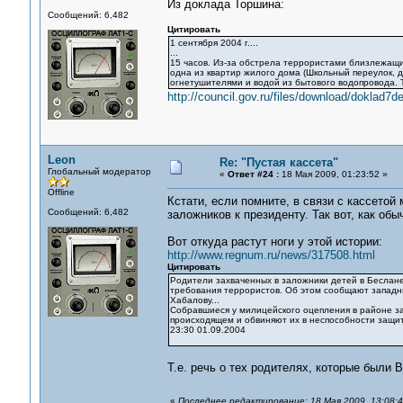
Из доклада Торшина:
Сообщений: 6,482
Цитировать
1 сентября 2004 г....
...
15 часов. Из-за обстрела террористами близлежащи
одна из квартир жилого дома (Школьный переулок, д
огнетушителями и водой из бытового водопровода. 
http://council.gov.ru/files/download/doklad7d
Leon
Re: "Пустая кассета"
Глобальный модератор
«
Ответ #24 :
18 Мая 2009, 01:23:52 »
Offline
Кстати, если помните, в связи с кассето
Сообщений: 6,482
заложников к президенту. Так вот, как обы
Вот откуда растут ноги у этой истории:
http://www.regnum.ru/news/317508.html
Цитировать
Родители захваченных в заложники детей в Беслане
требования террористов. Об этом сообщают западн
Хабалову...
Собравшиеся у милицейского оцепления в районе з
происходящем и обвиняют их в неспособности защи
23:30 01.09.2004
Т.е. речь о тех родителях, которые был
«
Последнее редактирование: 18 Мая 2009, 13:08: