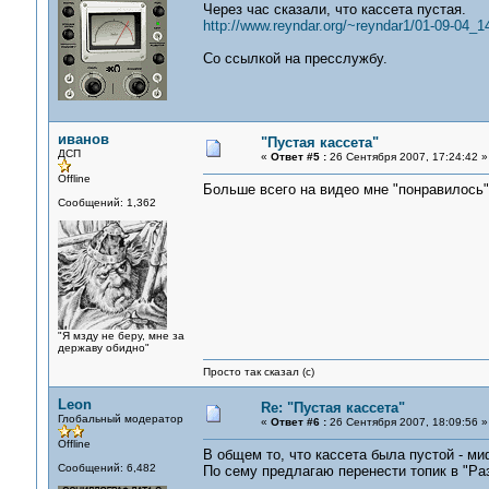
Через час сказали, что кассета пустая.
http://www.reyndar.org/~reyndar1/01-09-04_1
Со ссылкой на пресслужбу.
иванов
"Пустая кассета"
ДСП
«
Ответ #5 :
26 Сентября 2007, 17:24:42 »
Offline
Больше всего на видео мне "понравилось"
Сообщений: 1,362
"Я мзду не беру, мне за
державу обидно"
Просто так сказал (с)
Leon
Re: "Пустая кассета"
Глобальный модератор
«
Ответ #6 :
26 Сентября 2007, 18:09:56 »
Offline
В общем то, что кассета была пустой - миф
Сообщений: 6,482
По сему предлагаю перенести топик в "Р