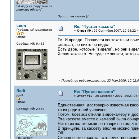
"Я мзду не беру, мне за
державу обидно"
Просто так сказал (с)
Leon
Re: "Пустая кассета"
Глобальный модератор
«
Ответ #9 :
26 Сентября 2007, 19:58:22 »
Offline
Гм. И правда. Прошелся контекстным поиско
Сообщений: 6,482
слышал, но никто не видел.
Есть двое, которые "видели", но они виде
Херня какая-то. На суде те записи, кото
«
Последнее редактирование: 25 Мая 2009, 15:52:
Radi
Re: "Пустая кассета"
ДСП
«
Ответ #10 :
26 Сентября 2007, 20:27:26 
Offline
Единственная, достоверно известная кассе
Сообщений: 2,568
то из родителей учеников.
Потом, боевики отняли видоекамеру и дос
Эта кассета вместе с камерой была обнару
Никто из заложников не говорит о том, чт
В принципе, за кассету вполне можно при
ОШ.
Скорее всего кассета - это слух, превращё
Общаемся!