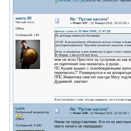
68Picture_0021.jpg
(428.85 Кб, 1800x1200 - просмо
некто 09
Re: "Пустая кассета"
Частый гость
«
Ответ #27 :
12 Января 2011, 20:12:20 »
Offline
Цитата: Leon от 23 Мая 2009, 17:47:25
Сообщений: 140
Из доклада комиссии Кесавева:
15.00. В результате обстрела возник пожар в дом
простреливаются. Принято решение тушить пожар
Итак, и пожарные и все комиссии в один голос говоря
В общем, с кассетой всё ясно.
мне не ясно.Простите за тугоумие,но как
из оцепления она оказалась в руках...
ПС.Аушев вышел с освобождёнными заложн
переписать?".Развернулся и на аппаратур
ППС.Мамитова свистит кое-где.Могу подтв
Дудиевой, хватает.
Я не согласен с тем, что вы говорите, но я готов от
Leon
Re: "Пустая кассета"
Глобальный модератор
«
Ответ #28 :
12 Января 2011, 22:16:49 »
Offline
Никак не представляем. Кто-то из местны
Сообщений: 6,482
никто ничего не передавал