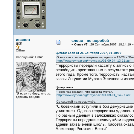
иванов
слово - не воробей
ДСП
«
Ответ #7 :
26 Сентября 2007, 18:14:19 »
Offline
Цитата: Leon от 26 Сентября 2007, 01:18:09
Сообщений: 1,362
О кассете и записке впервые передали в 13-20 в "Ве
http://www.reyndar.org/~reyndar1/01-09-04_13-21.asf
"террористы передали кассету с записью 
освободить арестованных в результате ра
этого года. Кроме того, террористы наст
главы Ингушетии Мурата Зязикова и извес
Цитировать
Через час сказали, что кассета пустая.
"Я мзду не беру, мне за
http://www.reyndar.org/~reyndar1/01-09-04_14-27.asf
державу обидно"
Со ссылкой на пресслужбу.
"С боевиками вступили в бой дежурившие 
уничтожен. Однако террористам удалось т
По разным данным в заложниках оказалось 
Террористы передали спецслужбам видеокас
здании захваченной школы. Кассета оказа
Александр Рогаткин, Вести"