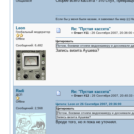
Скорее всего кассета - это слух, превращё
Общаемся!
Если бы у меня были казаки, я завоевал бы мир (с) Н
Leon
Re: "Пустая кассета"
Глобальный модератор
«
Ответ #11 :
26 Сентября 2007, 20:36:00 
Offline
Цитировать
Сообщений: 6,482
Потом, боевики отняли видоекамеру и доснимали да
Запись визита Аушева?
Radi
Re: "Пустая кассета"
ДСП
«
Ответ #12 :
26 Сентября 2007, 20:40:33 
Offline
Цитата: Leon от 26 Сентября 2007, 20:36:00
Сообщений: 2,568
Цитировать
Потом, боевики отняли видоекамеру и доснимали д
Запись визита Аушева?
Вроде того, но я пока не уточнял.