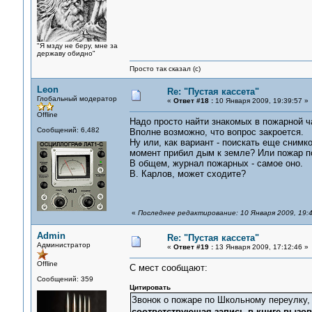
"Я мзду не беру, мне за
державу обидно"
Просто так сказал (с)
Leon
Re: "Пустая кассета"
Глобальный модератор
«
Ответ #18 :
10 Января 2009, 19:39:57 »
Offline
Надо просто найти знакомых в пожарной ча
Сообщений: 6,482
Вполне возможно, что вопрос закроется.
Ну или, как вариант - поискать еще снимко
момент прибил дым к земле? Или пожар по
В общем, журнал пожарных - самое оно.
В. Карлов, может сходите?
«
Последнее редактирование: 10 Января 2009, 19:
Admin
Re: "Пустая кассета"
Администратор
«
Ответ #19 :
13 Января 2009, 17:12:46 »
Offline
С мест сообщают:
Сообщений: 359
Цитировать
Звонок о пожаре по Школьному переулку, 
соответствующая запись в книге вызо