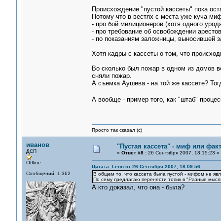
Происхождение "пустой кассеты" пока ост
Потому что в вестях с места уже куча ми
- про бой милиционеров (хотя одного урода
- про требование об освобождении арестова
- по показаниям заложницы, выносившей за
Хотя кадры с кассеты о том, что происход
Во сколько был пожар в одном из домов в
сняли пожар.
А съемка Аушева - на той же кассете? Тог
А вообще - пример того, как "штаб" проце
Просто так сказал (с)
иванов
"Пустая кассета" - миф или фак
ДСП
«
Ответ #8 :
26 Сентября 2007, 18:15:23 »
Offline
Цитата: Leon от 26 Сентября 2007, 18:09:56
Сообщений: 1,362
В общем то, что кассета была пустой - мифом не явля
По сему предлагаю перенести топик в "Разные мысл
А кто доказал, что она - была?