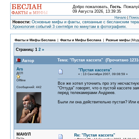
Добро пожаловать,
Гость
. Пожалу
09 Августа 2026, 13:39:35
Начало
|
Помо
Новости:
Основные мифы и факты, связанные с бесланским терак
Хронология событий 3 сентября по минутам в фотографиях.
Факты и Мифы Беслана
|
Факты и Мифы Беслана
|
Разные мифы
(Мод
Страниц:
1
2
»
Тема: "Пустая кассета" (Прочитано 12314
Автор
Ars
"Пустая кассета"
ДСП
«
:
13 Сентября 2007, 09:08:59 »
Offline
Все же хотел уточнить про эту несчастную
Сообщений: 442
"Оттуда" говорят, что о пустой кассете 
перед телекамерами Андреев.
Были ли она действительно пустая? Или е
МАНУЛ
Re: "Пустая кассета"
Гость