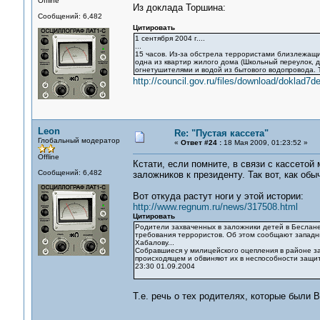
Offline
Из доклада Торшина:
Сообщений: 6,482
Цитировать
1 сентября 2004 г....
...
15 часов. Из-за обстрела террористами близлежащи
одна из квартир жилого дома (Школьный переулок, д
огнетушителями и водой из бытового водопровода. 
http://council.gov.ru/files/download/doklad7d
Leon
Re: "Пустая кассета"
Глобальный модератор
«
Ответ #24 :
18 Мая 2009, 01:23:52 »
Offline
Кстати, если помните, в связи с кассето
Сообщений: 6,482
заложников к президенту. Так вот, как обы
Вот откуда растут ноги у этой истории:
http://www.regnum.ru/news/317508.html
Цитировать
Родители захваченных в заложники детей в Беслане
требования террористов. Об этом сообщают западн
Хабалову...
Собравшиеся у милицейского оцепления в районе з
происходящем и обвиняют их в неспособности защи
23:30 01.09.2004
Т.е. речь о тех родителях, которые был