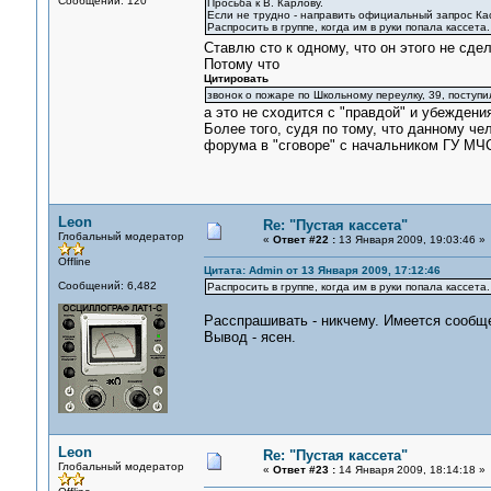
Сообщений: 120
Просьба к В. Карлову.
Если не трудно - направить официальный запрос Ка
Распросить в группе, когда им в руки попала кассета.
Ставлю сто к одному, что он этого не сде
Потому что
Цитировать
звонок о пожаре по Школьному переулку, 39, поступи
а это не сходится с "правдой" и убеждени
Более того, судя по тому, что данному че
форума в "сговоре" с начальником ГУ МЧ
Leon
Re: "Пустая кассета"
Глобальный модератор
«
Ответ #22 :
13 Января 2009, 19:03:46 »
Offline
Цитата: Admin от 13 Января 2009, 17:12:46
Сообщений: 6,482
Распросить в группе, когда им в руки попала кассета.
Расспрашивать - никчему. Имеется сообще
Вывод - ясен.
Leon
Re: "Пустая кассета"
Глобальный модератор
«
Ответ #23 :
14 Января 2009, 18:14:18 »