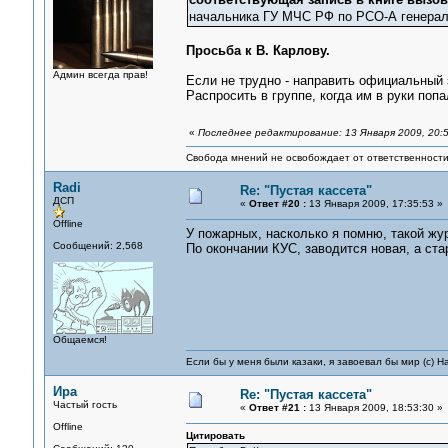
начальника ГУ МЧС РФ по РСО-А генерал
Просьба к В. Карлову.
Админ всегда прав!
Если не трудно - направить официальный 
Распросить в группе, когда им в руки попа
«
Последнее редактирование: 13 Января 2009, 20:
Свобода мнений не освобождает от ответственности 
Radi
Re: "Пустая кассета"
ДСП
«
Ответ #20 :
13 Января 2009, 17:35:53 »
Offline
У пожарных, насколько я помню, такой жур
Сообщений: 2,568
По окончании КУС, заводится новая, а стар
Общаемся!
Если бы у меня были казаки, я завоевал бы мир (с) Н
Ира
Re: "Пустая кассета"
Частый гость
«
Ответ #21 :
13 Января 2009, 18:53:30 »
Offline
Цитировать