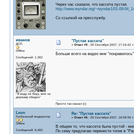
Через час сказали, что кассета пустая.
http://www.reyndar.org/~reyndar1/01-09-04_1
Со ссылкой на пресслужбу.
иванов
"Пустая кассета"
ДСП
«
Ответ #5 :
26 Сентября 2007, 17:24:42 »
Offline
Больше всего на видео мне "понравилось"
Сообщений: 1,362
"Я мзду не беру, мне за
державу обидно"
Просто так сказал (с)
Leon
Re: "Пустая кассета"
Глобальный модератор
«
Ответ #6 :
26 Сентября 2007, 18:09:56 »
Offline
В общем то, что кассета была пустой - миф
Сообщений: 6,482
По сему предлагаю перенести топик в "Р