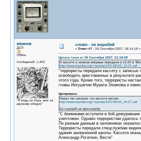
иванов
слово - не воробей
ДСП
«
Ответ #7 :
26 Сентября 2007, 18:14:19 »
Offline
Цитата: Leon от 26 Сентября 2007, 01:18:09
Сообщений: 1,362
О кассете и записке впервые передали в 13-20 в "Ве
http://www.reyndar.org/~reyndar1/01-09-04_13-21.asf
"террористы передали кассету с записью 
освободить арестованных в результате ра
этого года. Кроме того, террористы наст
главы Ингушетии Мурата Зязикова и извес
Цитировать
Через час сказали, что кассета пустая.
"Я мзду не беру, мне за
http://www.reyndar.org/~reyndar1/01-09-04_14-27.asf
державу обидно"
Со ссылкой на пресслужбу.
"С боевиками вступили в бой дежурившие 
уничтожен. Однако террористам удалось т
По разным данным в заложниках оказалось 
Террористы передали спецслужбам видеокас
здании захваченной школы. Кассета оказа
Александр Рогаткин, Вести"