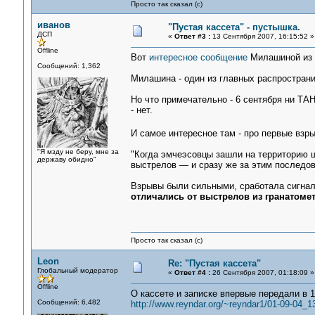
Просто так сказал (с)
иванов
"Пустая кассета" - пустышка.
ДСП
«
Ответ #3 :
13 Сентября 2007, 16:15:52 »
Offline
Вот
интересное сообщение
Милашиной из 
Сообщений: 1,362
Милашина - один из главных распространи
Но что примечательно - 6 сентября ни ТА
- нет.
И самое интересное там - про первые взры
"Я мзду не беру, мне за
"Когда эмчеэсовцы зашли на территорию ш
державу обидно"
выстрелов — и сразу же за этим последов
Взрывы были сильными, сработала сигнал
отличались от выстрелов из гранатомет
Просто так сказал (с)
Leon
Re: "Пустая кассета"
Глобальный модератор
«
Ответ #4 :
26 Сентября 2007, 01:18:09 »
Offline
О кассете и записке впервые передали в 1
Сообщений: 6,482
http://www.reyndar.org/~reyndar1/01-09-04_1