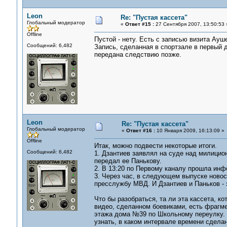
Leon
Re: "Пустая кассета"
Глобальный модератор
«
Ответ #15 :
27 Сентября 2007, 13:50:53 
Offline
Пустой - нету. Есть с записью визита Ауше
Сообщений: 6,482
Запись, сделанная в спортзале в первый д
передана следствию позже.
Leon
Re: "Пустая кассета"
Глобальный модератор
«
Ответ #16 :
10 Января 2009, 16:13:09 »
Offline
Итак, можно подвести некоторые итоги.
Сообщений: 6,482
1. Дзантиев заявлял на суде над милицион
передал ее Панькову.
2. В 13:20 по Первому каналу прошла инф
3. Через час, в следующем выпуске новос
пресслужбу МВД. И Дзантиев и Паньков -
Что бы разобраться, та ли эта кассета, к
видео, сделанном боевиками, есть фрагмен
этажа дома №39 по Школьному переулку. 
узнать, в каком интервале времени сделан