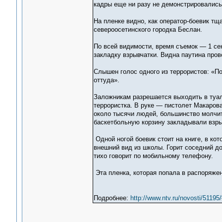
кадры еще ни разу не демонстрировались
На пленке видно, как оператор-боевик т
североосетинского городка Беслан.
По всей видимости, время съемок — 1 сен
закладку взрывчатки. Видна паутина пров
Слышен голос одного из террористов: «По
оттуда».
Заложникам разрешается выходить в туал
террористка. В руке — пистолет Макарова
около тысячи людей, большинство молчит,
баскетбольную корзину закладывали взры
Одной ногой боевик стоит на книге, в ко
внешний вид из школы. Горит соседний до
тихо говорит по мобильному телефону.
Эта пленка, которая попала в распоряже
Подробнее:
http://www.ntv.ru/novosti/511