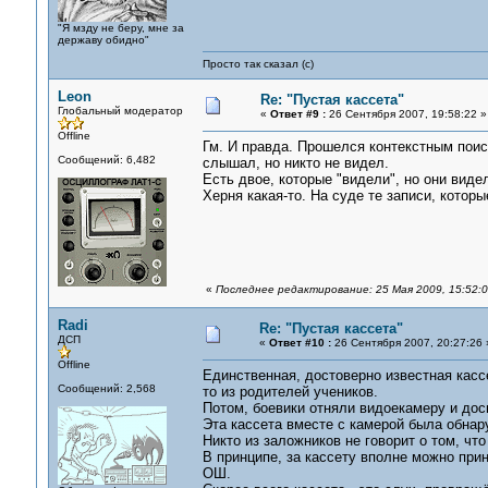
"Я мзду не беру, мне за
державу обидно"
Просто так сказал (с)
Leon
Re: "Пустая кассета"
Глобальный модератор
«
Ответ #9 :
26 Сентября 2007, 19:58:22 »
Offline
Гм. И правда. Прошелся контекстным поиско
Сообщений: 6,482
слышал, но никто не видел.
Есть двое, которые "видели", но они виде
Херня какая-то. На суде те записи, кото
«
Последнее редактирование: 25 Мая 2009, 15:52:
Radi
Re: "Пустая кассета"
ДСП
«
Ответ #10 :
26 Сентября 2007, 20:27:26 
Offline
Единственная, достоверно известная кассе
Сообщений: 2,568
то из родителей учеников.
Потом, боевики отняли видоекамеру и дос
Эта кассета вместе с камерой была обнару
Никто из заложников не говорит о том, чт
В принципе, за кассету вполне можно при
ОШ.