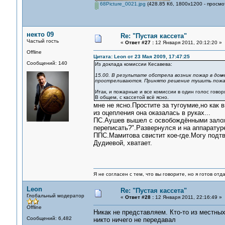
68Picture_0021.jpg
(428.85 Кб, 1800x1200 - просмо
некто 09
Re: "Пустая кассета"
Частый гость
«
Ответ #27 :
12 Января 2011, 20:12:20 »
Offline
Цитата: Leon от 23 Мая 2009, 17:47:25
Сообщений: 140
Из доклада комиссии Кесавева:
15.00. В результате обстрела возник пожар в дом
простреливаются. Принято решение тушить пожар
Итак, и пожарные и все комиссии в один голос говоря
В общем, с кассетой всё ясно.
мне не ясно.Простите за тугоумие,но как
из оцепления она оказалась в руках...
ПС.Аушев вышел с освобождёнными заложн
переписать?".Развернулся и на аппаратур
ППС.Мамитова свистит кое-где.Могу подтв
Дудиевой, хватает.
Я не согласен с тем, что вы говорите, но я готов от
Leon
Re: "Пустая кассета"
Глобальный модератор
«
Ответ #28 :
12 Января 2011, 22:16:49 »
Offline
Никак не представляем. Кто-то из местны
Сообщений: 6,482
никто ничего не передавал