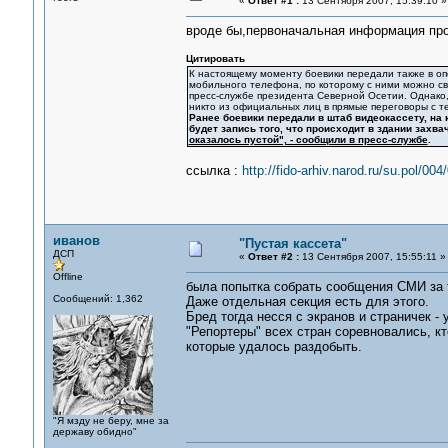
«
Ответ #1 :
13 Сентября 2007, 15:39:10 »
вроде бы,первоначальная информация про
Цитировать
К настоящему моменту боевики передали также в 
мобильного телефона, по которому с ними можно св
пресс-службе президента Северной Осетии. Однако,
никто из официальных лиц в прямые переговоры с т
Ранее боевики передали в штаб видеокассету, на 
будет запись того, что происходит в здании захв
оказалось пустой", - сообщили в пресс-службе
.
ссылка :
http://fido-arhiv.narod.ru/su.pol/0
иванов
"Пустая кассета"
ДСП
«
Ответ #2 :
13 Сентября 2007, 15:55:11 »
Offline
была попытка собрать сообщения СМИ за 
Сообщений: 1,362
Даже отдельная секция есть для этого.
Бред тогда несся с экранов и страничек -
"Репортеры" всех стран соревновались, кт
которые удалось раздобыть.
"Я мзду не беру, мне за
державу обидно"