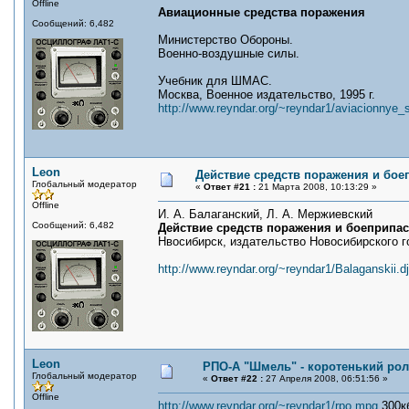
Offline
Авиационные средства поражения
Сообщений: 6,482
Министерство Обороны.
Военно-воздушные силы.
Учебник для ШМАС.
Москва, Военное издательство, 1995 г.
http://www.reyndar.org/~reyndar1/aviacionnye
Leon
Действие средств поражения и бое
Глобальный модератор
«
Ответ #21 :
21 Марта 2008, 10:13:29 »
Offline
И. А. Балаганский, Л. А. Мержиевский
Сообщений: 6,482
Действие средств поражения и боеприпа
Нвосибирск, издательство Новосибирского г
http://www.reyndar.org/~reyndar1/Balaganskii.d
Leon
РПО-А "Шмель" - коротенький ро
Глобальный модератор
«
Ответ #22 :
27 Апреля 2008, 06:51:56 »
Offline
http://www.reyndar.org/~reyndar1/rpo.mpg
300к