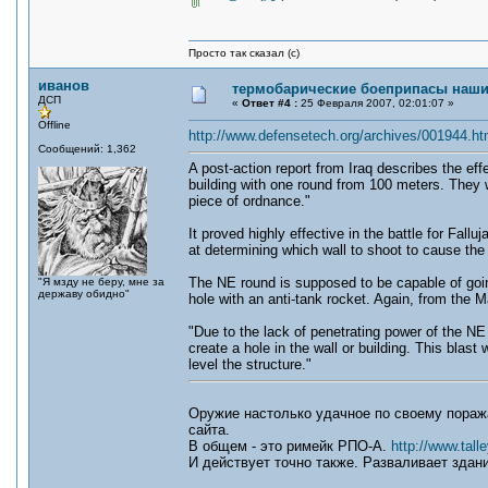
Просто так сказал (с)
иванов
термобарические боеприпасы наши
ДСП
«
Ответ #4 :
25 Февраля 2007, 02:01:07 »
Offline
http://www.defensetech.org/archives/001944.ht
Сообщений: 1,362
A post-action report from Iraq describes the ef
building with one round from 100 meters. They
piece of ordnance."
It proved highly effective in the battle for Fa
at determining which wall to shoot to cause the r
The NE round is supposed to be capable of going
"Я мзду не беру, мне за
державу обидно"
hole with an anti-tank rocket. Again, from the 
"Due to the lack of penetrating power of the NE 
create a hole in the wall or building. This blast
level the structure."
Оружие настолько удачное по своему пораж
сайта.
В общем - это римейк РПО-А.
http://www.tal
И действует точно также. Разваливает здан