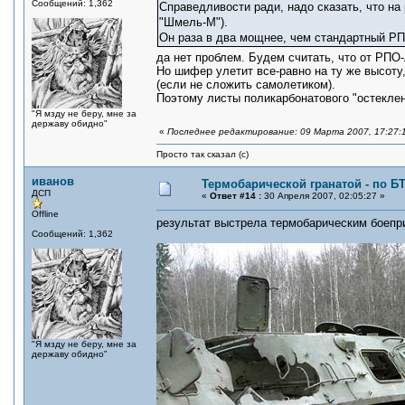
Сообщений: 1,362
Справедливости ради, надо сказать, что на
"Шмель-М").
Он раза в два мощнее, чем стандартный РП
да нет проблем. Будем считать, что от РП
Но шифер улетит все-равно на ту же высоту, 
(если не сложить самолетиком).
Поэтому листы поликарбонатового "остекле
"Я мзду не беру, мне за
державу обидно"
«
Последнее редактирование: 09 Марта 2007, 17:27:
Просто так сказал (с)
иванов
Термобарической гранатой - по Б
ДСП
«
Ответ #14 :
30 Апреля 2007, 02:05:27 »
Offline
результат выстрела термобарическим боеприп
Сообщений: 1,362
"Я мзду не беру, мне за
державу обидно"