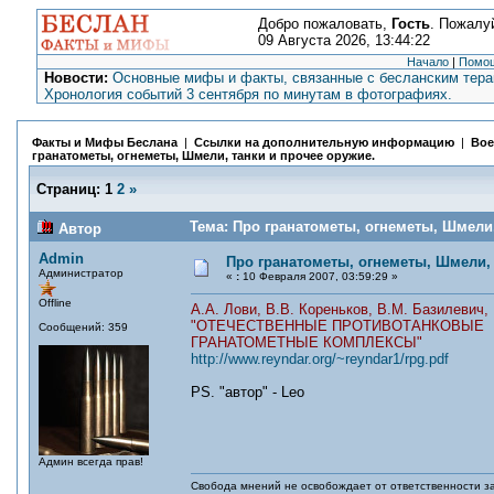
Добро пожаловать,
Гость
. Пожалу
09 Августа 2026, 13:44:22
Начало
|
Помо
Новости:
Основные мифы и факты, связанные с бесланским терак
Хронология событий 3 сентября по минутам в фотографиях.
Факты и Мифы Беслана
|
Ссылки на дополнительную информацию
|
Вое
гранатометы, огнеметы, Шмели, танки и прочее оружие.
Страниц:
1
2
»
Тема: Про гранатометы, огнеметы, Шмели,
Автор
Admin
Про гранатометы, огнеметы, Шмели, 
Администратор
«
:
10 Февраля 2007, 03:59:29 »
Offline
А.А. Лови, В.В. Кореньков, В.М. Базилевич,
"ОТЕЧЕСТВЕННЫЕ ПРОТИВОТАНКОВЫЕ
Сообщений: 359
ГРАНАТОМЕТНЫЕ КОМПЛЕКСЫ"
http://www.reyndar.org/~reyndar1/rpg.pdf
PS. "автор" - Leo
Админ всегда прав!
Свобода мнений не освобождает от ответственности за