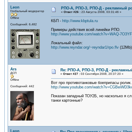
Leon
РПО-А, РПО-З, РПО-Д - рекламный р
Глобальный модератор
«
Ответ #26 :
23 Августа 2008, 03:31:46 »
Offline
КБП -
http://www.kbptula.ru
Сообщений: 6,482
Примеры действия всей линейки РПО.
http://www.youtube.com/watch?v=WAQ-7O3Y
Локальный файл:
http://www.reyndar.org/~reyndar1/rpo.flv
(12Mb)
Ars
Re: РПО-А, РПО-З, РПО-Д - рекламны
ДСП
«
Ответ #27 :
03 Сентября 2008, 20:37:20 »
Offline
Вот про противотанковые боеприпасы ролик
Сообщений: 442
http://www.youtube.com/watch?v=CGBeiWD3k
Показан западный ТОУ2Б, но насколько я с
танки картонные?
Leon
Re: Про гранатометы, огнеметы, Шме