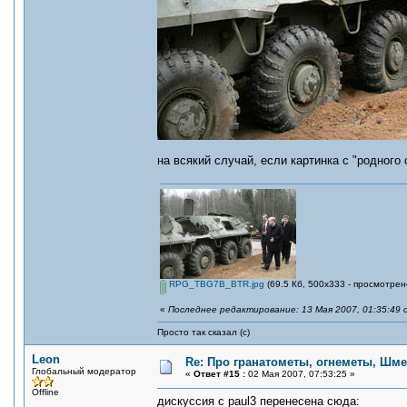
на всякий случай, если картинка с "родного 
RPG_TBG7B_BTR.jpg
(69.5 Кб, 500x333 - просмотрен
«
Последнее редактирование: 13 Мая 2007, 01:35:49 
Просто так сказал (с)
Leon
Re: Про гранатометы, огнеметы, Шме
Глобальный модератор
«
Ответ #15 :
02 Мая 2007, 07:53:25 »
Offline
дискуссия с paul3 перенесена сюда: