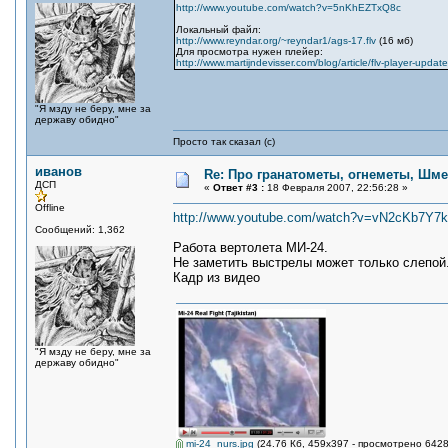
http://www.youtube.com/watch?v=5nKhEZTxQ8c
Локальный файл:
http://www.reyndar.org/~reyndar1/ags-17.flv
(16 мб)
Для просмотра нужен плейер:
http://www.martijndevisser.com/blog/article/flv-player-updat
"Я мзду не беру, мне за
державу обидно"
Просто так сказал (с)
иванов
Re: Про гранатометы, огнеметы, Шме
ДСП
«
Ответ #3 :
18 Февраля 2007, 22:56:28 »
Offline
http://www.youtube.com/watch?v=vN2cKb7Y7
Сообщений: 1,362
Работа вертолета МИ-24.
Не заметить выстрелы может только слепой
Кадр из видео
"Я мзду не беру, мне за
державу обидно"
mi-24_nurs.jpg
(24.76 Кб, 459x397 - просмотрено 6428