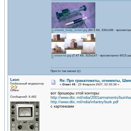
smawd_hedp_rocket.jpg
(94.5 Кб, 330x196 - просмотре
smaw-ne.jpg
(7.47 Кб, 315x147 - просмотрено 6015 ра
Просто так сказал (с)
Leon
Re: Про гранатометы, огнеметы, Шме
Глобальный модератор
«
Ответ #5 :
25 Февраля 2007, 02:30:38 »
Offline
вот брошюры этой конторы:
Сообщений: 6,482
http://www.dtic.mil/ndia/2001armaments/burnha
http://www.dtic.mil/ndia/infantry/burk.pdf
с картинками