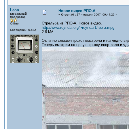
Leon
Новое видео РПО-А
Глобальный
«
Ответ #6 :
27 Февраля 2007, 09:44:25 »
модератор
Стрельба из РПО-А. Новое видео.
Offline
http://www.reyndar.org/~reyndar1/rpo-a.mpg
Сообщений: 6,482
2.8 Мб
Отлично слышен грохот выстрела и наглядно вид
Теперь смотрим на целую крышу спортзала и уд