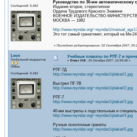
Руководство по 30-мм автоматическому гр
Сообщений: 6,482
Издание второе, стереотипное
Ордена Трудового Красного Знамени
ВОЕННОЕ ИЗДАТЕЛЬСТВО МИНИСТЕРСТ
МОСКВА — 1982
http://www.reyndar.org/~reyndar1/manual_ags17
Это тот самый гранатомет, который на Ми-2
«
Последнее редактирование: 02 Сентября 2007, 05:
Leon
Учебные плакаты по РПГ-7 и проч
Глобальный модератор
«
Ответ #18 :
20 Октября 2007, 10:59:48 »
Offline
РПГ-7Д
Сообщений: 6,482
http://www.reyndar.org/~reyndar1/plakat/1.jpg
Выстрел ПГ-7В
http://www.reyndar.org/~reyndar1/plakat/2.jpg
РПГ-7
http://www.reyndar.org/~reyndar1/plakat/3.jpg
40-мм выстрелы к подствольным и специал
http://www.reyndar.org/~reyndar1/plakat/4.jpg
Ручные осколочные гранаты
http://www.reyndar.org/~reyndar1/plakat/5.jpg