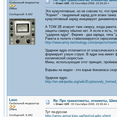
Глобальный модератор
«
Ответ #28 :
03 Сентября 2008, 23:34:29 »
Offline
Это кумулятивные, но не совсем то, что при
Сообщений: 6,482
"Корнет" - тандемный заряд для атаки танка
кумулятивный заряд инициирует динамическу
А TOW 2B атакует танк сверху, когда ракета
защиты сверху обычно нет. А если и есть, то
"ударное ядро". Вернее - два заряда, типа "
Ракета в полете стабилизируется гироскопам
http://www.army-technology.com/projects/tow/t
Ударное ядро отличается от классического 
формирует узкую струю. В ядре она имеет
космической скоростью.
Мины, использующие этот принцип, пробиваю
Взрывы на видео - это взрыв боезапаса скор
Ударное ядро:
http://en.wikipedia.org/wiki/Explosively_formed
Leon
Re: Про гранатометы, огнеметы, Шме
Глобальный модератор
«
Ответ #29 :
03 Сентября 2008, 23:36:44 »
Offline
Тут по-русски
Сообщений: 6,482
http://army.armor.kiev.ua/hist/yd-adro.shtml