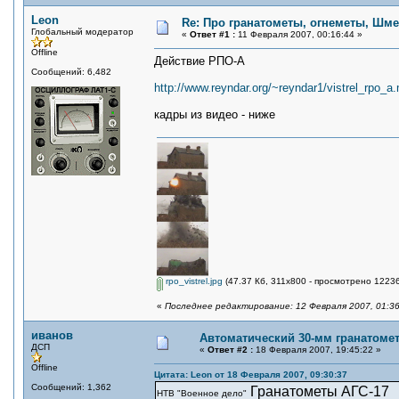
Leon
Re: Про гранатометы, огнеметы, Шме
Глобальный модератор
«
Ответ #1 :
11 Февраля 2007, 00:16:44 »
Offline
Действие РПО-А
Сообщений: 6,482
http://www.reyndar.org/~reyndar1/vistrel_rpo_a
кадры из видео - ниже
rpo_vistrel.jpg
(47.37 Кб, 311x800 - просмотрено 12236
«
Последнее редактирование: 12 Февраля 2007, 01:36
иванов
Автоматический 30-мм гранатоме
ДСП
«
Ответ #2 :
18 Февраля 2007, 19:45:22 »
Offline
Цитата: Leon от 18 Февраля 2007, 09:30:37
Сообщений: 1,362
Гранатометы АГС-17
НТВ "Военное дело"