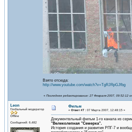
Взято отсюда:
http://www.youtube.com/watch?v=TgRJRpGJfbg
«
Последнее редактирование: 27 Февраля 2007, 09:52:12 о
Leon
Фильм
Глобальный модератор
«
Ответ #7 :
07 Марта 2007, 12:48:15 »
Offline
Документвльный фильм 1-го канала из серии
Сообщений: 6,482
"Велеколепная "Семерка".
История создания и развития РПГ-7 и вооб