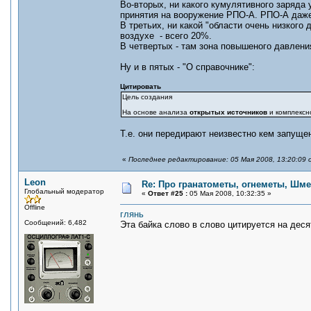
Во-вторых, ни какого кумулятивного заряда
принятия на вооружение РПО-А. РПО-А даже с
В третьих, ни какой "области очень низкого
воздухе - всего 20%.
В четвертых - там зона повышеного давлени
Ну и в пятых - "О справочнике":
Цитировать
Цель создания
На основе анализа
открытых источников
и комплексн
Т.е. они передирают неизвестно кем запуще
«
Последнее редактирование: 05 Мая 2008, 13:20:09 
Leon
Re: Про гранатометы, огнеметы, Шме
Глобальный модератор
«
Ответ #25 :
05 Мая 2008, 10:32:35 »
Offline
глянь
Сообщений: 6,482
Эта байка слово в слово цитируется на деся