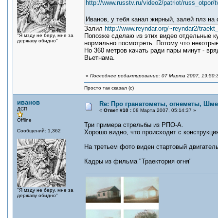
http://www.russtv.ru/video2/patriot/russ_otpor/t
Иванов, у тебя канал жирный, залей плз на 
Залил
http://www.reyndar.org/~reyndar2/traekt
Попозже сделаю из этих видео отдельные к
"Я мзду не беру, мне за
державу обидно"
нормально посмотреть. Потому что некотрые 
Но 360 метров качать ради пары минут - вря
Вьетнама.
«
Последнее редактирование: 07 Марта 2007, 19:50:
Просто так сказал (с)
иванов
Re: Про гранатометы, огнеметы, Шме
ДСП
«
Ответ #10 :
08 Марта 2007, 05:14:37 »
Offline
Три примера стрельбы из РПО-А.
Сообщений: 1,362
Хорошо видно, что происходит с конструкци
На третьем фото виден стартовый двигатель
Кадры из фильма "Траектория огня"
"Я мзду не беру, мне за
державу обидно"