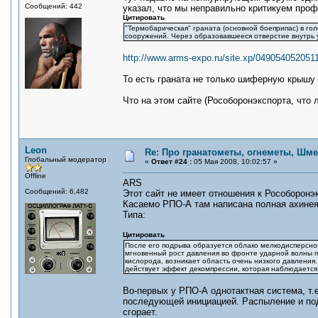
Сообщений: 442
указал, что мы неправильно критикуем проф
Цитировать
"Термобарическая" граната (основной боеприпас) в г
сооружений. Через образовавшееся отверстие внутрь 
http://www.arms-expo.ru/site.xp/04905405205
То есть граната не только шиферную крышу 
Что на этом сайте (Рособоронэкспорта, что 
Leon
Re: Про гранатометы, огнеметы, Шме
Глобальный модератор
«
Ответ #24 :
05 Мая 2008, 10:02:57 »
Offline
ARS
Сообщений: 6,482
Этот сайт не имеет отношения к Рособоронэк
Касаемо РПО-А там написана полная ахинея
Типа:
Цитировать
После его подрыва образуется облако мелкодисперсно
мгновенный рост давления во фронте ударной волны пр
кислорода, возникает область очень низкого давления
действует эффект декомпрессии, которая наблюдается
Во-первых у РПО-А однотактная система, т.
последующей инициацией. Распыление и под
сгорает.