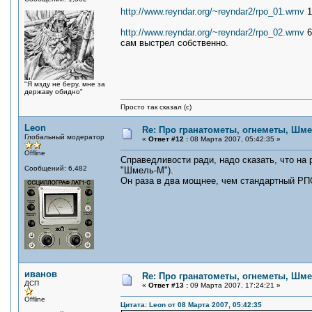
http://www.reyndar.org/~reyndar2/rpo_01.wmv
1
http://www.reyndar.org/~reyndar2/rpo_02.wmv
6
сам выстрел собственно.
"Я мзду не беру, мне за
державу обидно"
Просто так сказал (с)
Leon
Re: Про гранатометы, огнеметы, Шме
Глобальный модератор
«
Ответ #12 :
08 Марта 2007, 05:42:35 »
Offline
Справедливости ради, надо сказать, что на 
Сообщений: 6,482
"Шмель-М").
Он раза в два мощнее, чем стандартный РП
иванов
Re: Про гранатометы, огнеметы, Шме
ДСП
«
Ответ #13 :
09 Марта 2007, 17:24:21 »
Offline
Цитата: Leon от 08 Марта 2007, 05:42:35