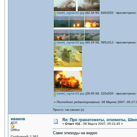
traekt_ognia-01.jpg
(42.34 Кб, 640x520 - просмотрено 
traekt_ognia-02.jpg
(40.24 Кб, 585x312 - просмотрено 
traekt_ognia-03.jpg
(28.65 Кб, 320x520 - просмотрено 
«
Последнее редактирование: 08 Марта 2007, 05:17:
Просто так сказал (с)
иванов
Re: Про гранатометы, огнеметы, Шме
ДСП
«
Ответ #11 :
08 Марта 2007, 05:21:45 »
Offline
Сами эпизоды на видео
Сообщений: 1,362