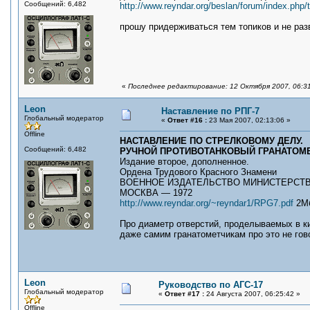
Сообщений: 6,482
http://www.reyndar.org/beslan/forum/index.php/
прошу придерживаться тем топиков и не ра
«
Последнее редактирование: 12 Октября 2007, 06:3
Leon
Наставление по РПГ-7
Глобальный модератор
«
Ответ #16 :
23 Мая 2007, 02:13:06 »
Offline
НАСТАВЛЕНИЕ ПО СТРЕЛКОВОМУ ДЕЛУ.
Сообщений: 6,482
РУЧНОЙ ПРОТИВОТАНКОВЫЙ ГРАНАТОМЕТ 
Издание второе, дополненное.
Ордена Трудового Красного Знамени
ВОЕННОЕ ИЗДАТЕЛЬСТВО МИНИСТЕРСТ
МОСКВА — 1972
http://www.reyndar.org/~reyndar1/RPG7.pdf
2М
Про диаметр отверстий, проделываемых в ки
даже самим гранатометчикам про это не гов
Leon
Руководство по АГС-17
Глобальный модератор
«
Ответ #17 :
24 Августа 2007, 06:25:42 »
Offline