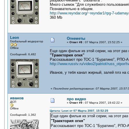
разработчиками с "Базальта".
Много съемок "Для служебного пользования
Познавательно в общем.
http://www.reyndar.org/~reyndar1/rpg-7-udarnay
360 Mb
Leon
Огнеметы
Глобальный модератор
«
Ответ #8 :
07 Марта 2007, 15:52:25 »
Offline
Еще один фильм из этой серии, на этот раз 
Сообщений: 6,482
"Траектория огня"
Рассказывают про ТОС-1 "Буратино", РПО-А 
http://www.russtv.ru/video2/patriot/russ_otpor/t
Иванов, у тебя канал жирный, залей плз на 
«
Последнее редактирование: 07 Марта 2007, 15:57:
иванов
про видео
ДСП
«
Ответ #9 :
07 Марта 2007, 19:42:22 »
Offline
Цитата: Leon от 07 Марта 2007, 15:52:25
Сообщений: 1,362
Еще один фильм из этой серии, на этот раз
"Траектория огня"
Рассказывают про ТОС-1 "Буратино", РПО-А