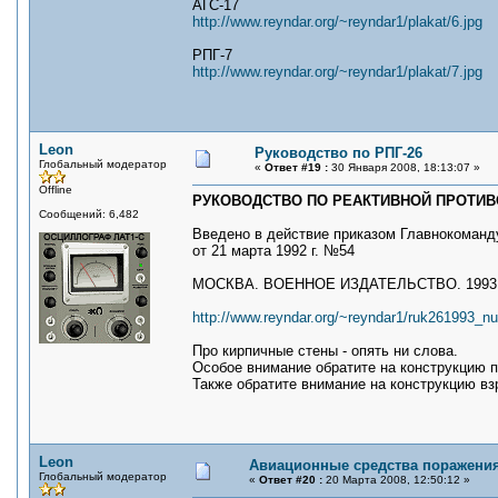
АГС-17
http://www.reyndar.org/~reyndar1/plakat/6.jpg
РПГ-7
http://www.reyndar.org/~reyndar1/plakat/7.jpg
Leon
Руководство по РПГ-26
Глобальный модератор
«
Ответ #19 :
30 Января 2008, 18:13:07 »
Offline
РУКОВОДСТВО ПО РЕАКТИВНОЙ ПРОТИВО
Сообщений: 6,482
Введено в действие приказом Главнокоман
от 21 марта 1992 г. №54
МОСКВА. ВОЕННОЕ ИЗДАТЕЛЬСТВО. 1993
http://www.reyndar.org/~reyndar1/ruk261993_n
Про кирпичные стены - опять ни слова.
Особое внимание обратите на конструкцию 
Также обратите внимание на конструкцию вз
Leon
Авиационные средства поражени
Глобальный модератор
«
Ответ #20 :
20 Марта 2008, 12:50:12 »