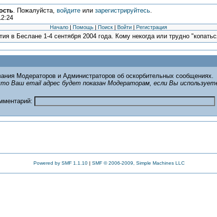
ость
. Пожалуйста,
войдите
или
зарегистрируйтесь
.
12:24
Начало
|
Помощь
|
Поиск
|
Войти
|
Регистрация
ия в Беслане 1-4 сентября 2004 года. Кому некогда или трудно "копаться
ания Модераторов и Администраторов об оскорбительных сообщениях.
то Ваш email адрес будет показан Модераторам, если Вы использует
омментарий:
Powered by SMF 1.1.10
|
SMF © 2006-2009, Simple Machines LLC