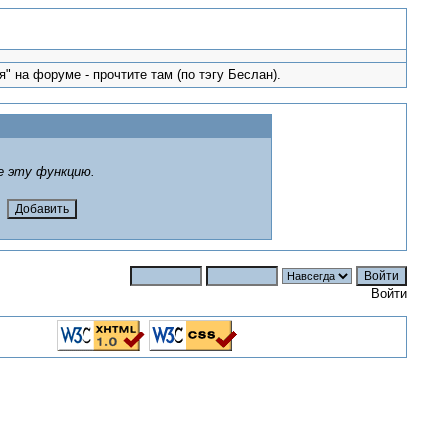
" на форуме - прочтите там (по тэгу Беслан).
е эту функцию.
Войти