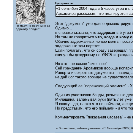
Цитировать
«1 сентября 2004 года в 5 часов утра в 
Арсамиков рассказал, что планируется з
Этот "документ" уже давно демонстрирует
"Я мзду не беру, мне за
Однако...
державу обидно"
в справке сказано, что
задержан
в 5 утра 
Но там не говориться
что, когда и кому 
Обычно задержанных ночью менты просто з
задержаные там парятся.
Если полагать, что он сразу заверещал "
скинул бы дежурному по УФСБ и граждани
Но это - не самое "смешное".
Сей гражданин Арсамиков вообще испарил
Рапорта и секретные документы - нашла, а
не дай бог такого вообще не существовала
Следующий её "поражающий элемент" - Х
Один из участников банды, розыскные дела
Милашина, заламывая руки (пять лет уже н
Я скажу - да, плохо что не поймали, а ещ
Но представим, что его поймали - и что т
Комментировать "показания басаева" - не
«
Последнее редактирование: 01 Сентября 2009, 0