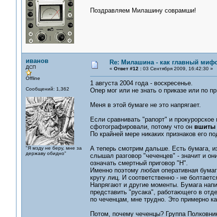
Поздравляем Милашину соврамши!
иванов
Re: Милашина - как главный мифо
ДСП
«
Ответ #12 :
03 Сентября 2009, 16:42:30 »
Offline
1 августа 2004 года - воскресенье.
Сообщений: 1,362
Опер мог или не знать о приказе или по пр
Меня в этой бумаге не это напрягает.
Если сравнивать "рапорт" и прокурорское 
сфотографировали, потому что он
вшиты
По крайней мере никаких признаков его по
А теперь смотрим дальше. Есть бумага, и
"Я мзду не беру, мне за
державу обидно"
слышал разговор "чеченцев" - значит и они
означать смертный приговор "Н".
Именно поэтому любая оперативная бумага
кругу лиц. И соответственно - не болтаетс
Напрягают и другие моменты. Бумага напис
представить "русака", работающего в отд
по чеченцам, мне трудно. Это примерно как
Потом, почему чеченцы? Группа Полковни