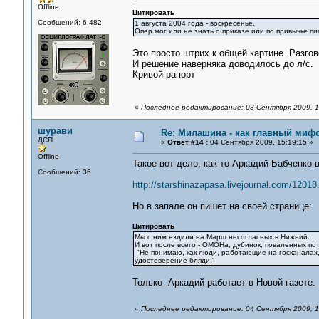
Offline
Цитировать
Сообщений: 6,482
1 августа 2004 года - воскресенье.
Опер мог или не знать о приказе или по привычке пи
Это просто штрих к общей картине. Разго
И решение наверняка доводилось до л/c.
Кривой рапорт
«
Последнее редактирование: 03 Сентября 2009, 1
шурави
Re: Милашина - как главный мифо
ДСП
«
Ответ #14 :
04 Сентября 2009, 15:19:15 »
Offline
Такое вот дело, как-то Аркадий Бабченко 
Сообщений: 36
http://starshinazapasa.livejournal.com/12018
Но в запале он пишет на своей странице:
Цитировать
Мы с ним ездили на Марш несогласных в Нижний.
И вот после всего - ОМОНа, дубинок, поваленных по
"Не понимаю, как люди, работающие на госканалах, 
удостоверение бляди."
Только Аркадий работает в Новой газете.
«
Последнее редактирование: 04 Сентября 2009, 1