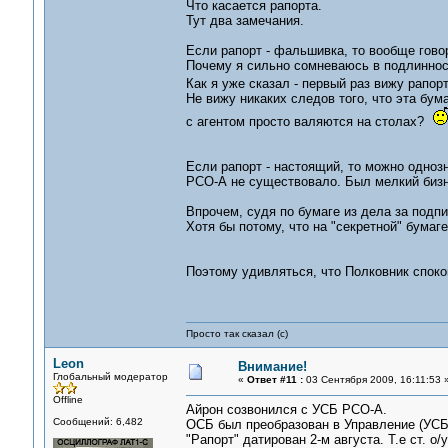
Что касается рапорта.
Тут два замечания.
Если рапорт - фальшивка, то вообще говор
Почему я сильно сомневаюсь в подлиннос
Как я уже сказал - первый раз вижу рапо
Не вижу никаких следов того, что эта бу
с агентом просто валяются на столах?
Если рапорт - настоящий, то можно однозн
РСО-А не существовало. Был мелкий бизне
Впрочем, судя по бумаге из дела за подпи
Хотя бы потому, что на "секретной" бумаг
Поэтому удивляться, что Полковник спокой
Просто так сказал (с)
Leon
Внимание!
Глобальный модератор
«
Ответ #11 :
03 Сентября 2009, 16:11:53 
Offline
Айрон созвонился с УСБ РСО-А.
Сообщений: 6,482
ОСБ был преобразован в Управление (УСБ) 
"Рапорт" датирован 2-м августа. Т.е ст. о