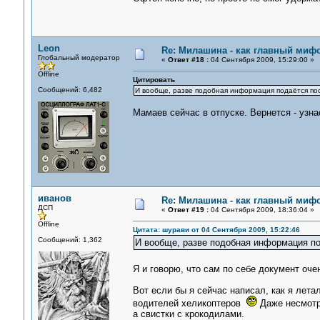
Leon
Re: Милашина - как главный мифо
Глобальный модератор
«
Ответ #18 :
04 Сентября 2009, 15:29:00 »
Offline
Цитировать
Сообщений: 6,482
И вообще, разве подобная информация подаётся по
Мамаев сейчас в отпуске. Вернется - узн
иванов
Re: Милашина - как главный мифо
ДСП
«
Ответ #19 :
04 Сентября 2009, 18:36:04 »
Offline
Цитата: шурави от 04 Сентября 2009, 15:22:46
Сообщений: 1,362
И вообще, разве подобная информация п
Я и говорю, что сам по себе документ оч
Вот если бы я сейчас написал, как я лета
водителей хеликоптеров
Даже несмотря
а свистки с крокодилами.