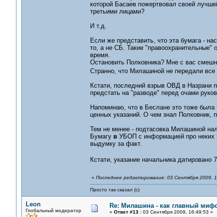
которой Басаев пожертвовал своей лучшей
третьими лицами?
И т.д.
Если же представить, что эта бумага - нас
то, а не СБ. Такие "правоохранительные"
время.
Остановить Полковника? Мне с вас смешно
Странно, что Милашиной не передали все
Кстати, последний взрыв ОВД в Назрани п
предстать на "разводе" перед очами руко
Напоминаю, что в Беслане это тоже была т
ценных указаний. О чем знал Полковник, 
Тем не менее - подтасовка Милашиной нал
Бумагу
в
УБОП с информацией про неких ч
выдумку за факт.
Кстати, указание начальника датировано 7
«
Последнее редактирование: 03 Сентября 2009, 1
Просто так сказал (с)
Leon
Re: Милашина - как главный мифо
Глобальный модератор
«
Ответ #13 :
03 Сентября 2009, 16:49:53 »