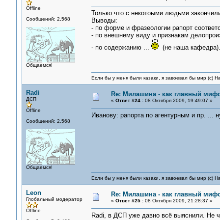
Offline
Только что с некотоыми людьми закончили 
Сообщений: 2,568
Выводы:
- по форме и фразеологии рапорт соответ
- по внешнему виду и признакам делопрои
- по содержанию ...
(не наша кафедра)
Общаемся!
Если бы у меня были казаки, я завоевал бы мир (с) Н
Radi
Re: Милашина - как главный мифо
ДСП
«
Ответ #24 :
08 Октября 2009, 19:49:07 »
Offline
Иванову: рапорта по агентурным и пр. ...
Сообщений: 2,568
Общаемся!
Если бы у меня были казаки, я завоевал бы мир (с) Н
Leon
Re: Милашина - как главный мифо
Глобальный модератор
«
Ответ #25 :
08 Октября 2009, 21:28:37 »
Offline
Radi, в ДСП уже давно всё выяснили. Не ч