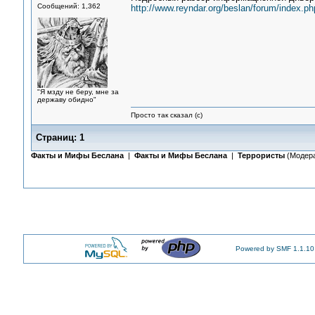
Сообщений: 1,362
http://www.reyndar.org/beslan/forum/index.ph
"Я мзду не беру, мне за
державу обидно"
Просто так сказал (с)
Страниц:
1
Факты и Мифы Беслана
|
Факты и Мифы Беслана
|
Террористы
(Модер
Powered by SMF 1.1.10