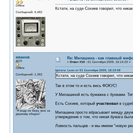
Offline
Кстати, на суде Сохиев говорил, что ника
Сообщений: 6,482
иванов
Re: Милашина - как главный мифо
ДСП
«
Ответ #10 :
01 Сентября 2009, 19:14:20 »
Offline
Цитата: Leon от 01 Сентября 2009, 18:19:08
Сообщений: 1,362
Кстати, на суде Сохиев говорил, что ника
Так в этом то и есть весь ФОКУС!
У Милашиной есть бумажка с буквами. Типа
Есть Сохиев, который
участвовал
в судеб
"Я мзду не беру, мне за
Милашина просто вбрасывает между двум
державу обидно"
утверждение о том, что некая бумага был
Ловкость пальцев - и мы имеем "новую ре