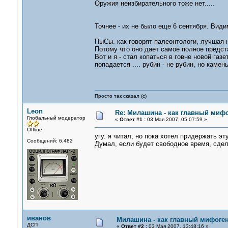
Оружия неизбирательного тоже нет.....
Точнее - их не было еще 6 сентября. Вид
ПыСы. как говорят палеонтологи, лучшая н
Потому что оно дает самое полное предст
Вот и я - стал копаться в говне новой газ
попадается .... рубин - не рубин, но каме
Просто так сказал (с)
Leon
Re: Милашина - как главный мифо
Глобальный модератор
«
Ответ #1 :
03 Мая 2007, 05:07:59 »
Offline
угу. я читал, но пока хотел придержать эт
Сообщений: 6,482
Думал, если будет свободное время, сде
иванов
Милашина - как главный мифоген
ДСП
«
Ответ #2 :
03 Мая 2007, 13:48:16 »