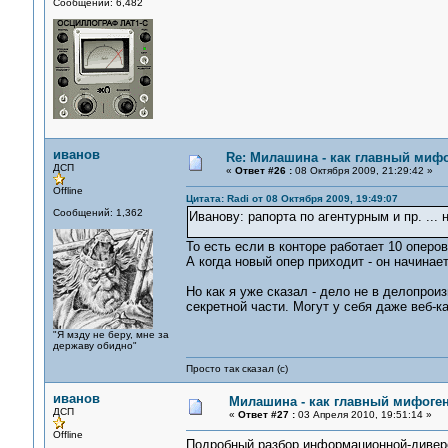
Сообщений: 6,482
иванов
Re: Милашина - как главный мифо
ДСП
«
Ответ #26 :
08 Октября 2009, 21:29:42 »
Offline
Цитата: Radi от 08 Октября 2009, 19:49:07
Сообщений: 1,362
Иванову: рапорта по агентурным и пр. ..
То есть если в конторе работает 10 оперов
А когда новый опер приходит - он начина
Но как я уже сказал - дело не в делопрои
секретной части. Могут у себя даже веб-к
"Я мзду не беру, мне за
державу обидно"
Просто так сказал (с)
иванов
Милашина - как главный мифоген
ДСП
«
Ответ #27 :
03 Апреля 2010, 19:51:14 »
Offline
Подробный разбор информационной-дивер