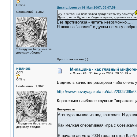
Offline
Цитата: Leon от 03 Мая 2007, 05:07:59
Сообщений: 1,362
угу. я читал, но пока хотел придержать эту заметку
Думал, если будет свободное время, сделать анали
Без противогаза - читать невозможно.....
Я пока на "анализ" с духом не могу собра
"Я мзду не беру, мне за
державу обидно"
Просто так сказал (с)
иванов
Милашина - как главный мифоген
ДСП
«
Ответ #3 :
31 Августа 2009, 20:56:19 »
Offline
Видимо в качестве разогрева - ибо очень 
Сообщений: 1,362
http://www.novayagazeta.ru/data/2009/095/00
Коротенько наиболее крупные "поражающ
Цитировать
Агентура вышла из-под контроля. И дошл
"Я мзду не беру, мне за
Как мелкая оперативная игра с боевикам
державу обидно"
В начале августа 2004 года на стол Казб