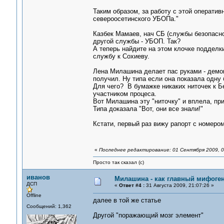
Таким образом, за работу с этой оператив
североосетинского УБОПа."
Казбек Мамаев, нач СБ (службы безопасно
другой службы - УБОП. Так?
А теперь найдите на этом клочке подделки
службу к Сохиеву.
Лена Милашина делает пас руками - демон
получил. Ну типа если она показала одну
Для чего? В бумажке никаких ниточек к Б
участником процеса.
Вот Милашина эту "ниточку" и вплела, при
Типа доказала "Вот, они все знали!"
Кстати, первый раз вижу рапорт с номером,
«
Последнее редактирование: 01 Сентября 2009, 0
Просто так сказал (с)
иванов
Милашина - как главный мифоген
ДСП
«
Ответ #4 :
31 Августа 2009, 21:07:26 »
Offline
далее в той же статье
Сообщений: 1,362
Другой "поражающий мозг элемент"