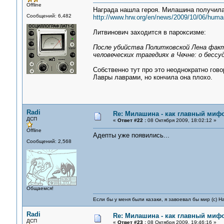
Offline
Награда нашла героя. Милашина получила
Сообщений: 6,482
http://www.hrw.org/en/news/2009/10/06/human-
Литвинович заходится в пароксизме:
После убийства Политковской Лена факт
человеческих трагедиях в Чечне: о бессу
Собственно тут про это неоднократно гов
Лавры лаврами, но кончила она плохо.
Radi
Re: Милашина - как главный мифо
ДСП
«
Ответ #22 :
08 Октября 2009, 18:02:12 »
Offline
Адепты уже появились...
Сообщений: 2,568
Общаемся!
Если бы у меня были казаки, я завоевал бы мир (с) Н
Radi
Re: Милашина - как главный мифо
ДСП
«
Ответ #23 :
08 Октября 2009, 19:46:16 »