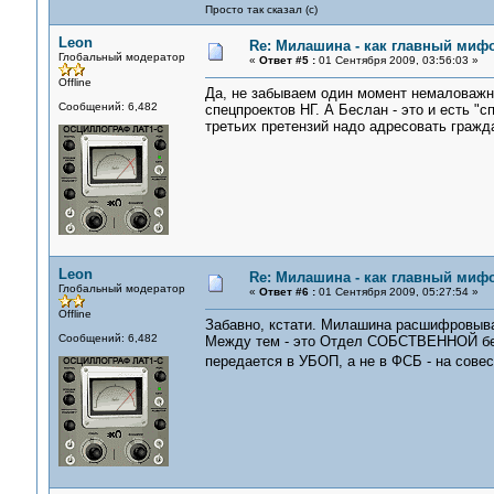
Просто так сказал (с)
Leon
Re: Милашина - как главный мифо
Глобальный модератор
«
Ответ #5 :
01 Сентября 2009, 03:56:03 »
Offline
Да, не забываем один момент немаловажны
Сообщений: 6,482
спецпроектов НГ. А Беслан - это и есть "с
третьих претензий надо адресовать гражд
Leon
Re: Милашина - как главный мифо
Глобальный модератор
«
Ответ #6 :
01 Сентября 2009, 05:27:54 »
Offline
Забавно, кстати. Милашина расшифровыва
Сообщений: 6,482
Между тем - это Отдел СОБСТВЕННОЙ без
передается в УБОП, а не в ФСБ - на сове