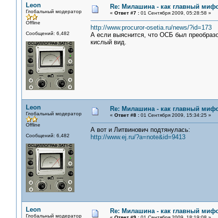
Leon
Re: Милашина - как главный мифо
Глобальный модератор
«
Ответ #7 :
01 Сентября 2009, 05:28:58 »
Offline
http://www.procuror-osetia.ru/news/?id=173
Сообщений: 6,482
А если выяснится, что ОСБ был преобразо
кислый вид.
Leon
Re: Милашина - как главный мифо
Глобальный модератор
«
Ответ #8 :
01 Сентября 2009, 15:34:25 »
Offline
А вот и Литвинович подтянулась:
Сообщений: 6,482
http://www.ej.ru/?a=note&id=9413
Leon
Re: Милашина - как главный мифо
Глобальный модератор
«
Ответ #9 :
01 Сентября 2009, 18:19:08 »