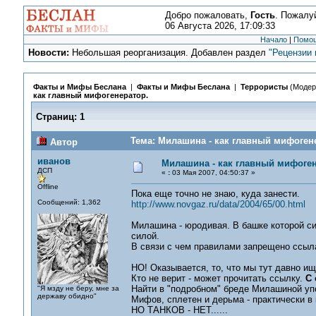
Добро пожаловать,
Гость
. Пожалу
06 Августа 2026, 17:09:33
Начало
|
Помо
Новости:
Небольшая реорганизация. Добавлен раздел
"Рецензии 
Факты и Мифы Беслана
|
Факты и Мифы Беслана
|
Террористы
(Модер
как главный мифогенератор.
Страниц:
1
Тема: Милашина - как главный мифогене
Автор
иванов
Милашина - как главный мифоген
ДСП
«
:
03 Мая 2007, 04:50:37 »
Offline
Пока еще точно не знаю, куда занести.
Сообщений: 1,362
http://www.novgaz.ru/data/2004/65/00.html
Милашина - юродивая. В башке которой си
силой.
В связи с чем правилами запрещено ссыла
НО! Оказывается, то, что мы тут давно ищ
Кто не верит - может прочитать ссылку.
С 
Найти в "подробном" бреде Милашиной упо
"Я мзду не беру, мне за
державу обидно"
Мифов, сплетен и дерьма - практически в
НО ТАНКОВ - НЕТ......