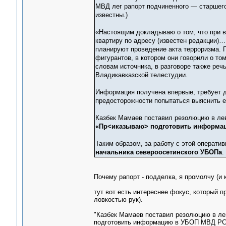
МВД лег рапорт подчиненного — старшего
известны.)
«Настоящим докладываю о том, что при 
квартиру по адресу (известен редакции)…
планируют проведение акта терроризма. 
фигурантов, в котором они говорили о том
словам источника, в разговоре также речь
Владикавказской телестудии.
Информация получена впервые, требует 
предосторожности попытаться выяснить е
Казбек Мамаев поставил резолюцию в ле
«Пр<иказываю> подготовить информа
Таким образом, за работу с этой операти
начальника североосетинского УБОПа
.
Почему рапорт - подделка, я промолчу (и к
тут вот есть интереснее фокус, который 
ловкостью рук).
"Казбек Мамаев поставил резолюцию в ле
подготовить информацию в УБОП МВД РС