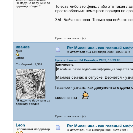
"Я мзду не беру, мне за
То есть либо это фейк, либо это такая ла
державу обидно"
просто образчик немецкого порядка по ср
ЗЫ. Бабченко прав. Только зря себя отно
Просто так сказал (с)
иванов
Re: Милашина - как главный мифо
ДСП
«
Ответ #20 :
04 Сентября 2009, 18:38:11 »
Offline
Цитата: Leon от 04 Сентября 2009, 15:29:00
Сообщений: 1,362
Цитировать
И вообще, разве подобная информация подаётся п
Мамаев сейчас в отпуске. Вернется - узн
Главное - узнать, как д
окументы отдела 
милашиным.
"Я мзду не беру, мне за
державу обидно"
Просто так сказал (с)
Leon
Re: Милашина - как главный мифо
Глобальный модератор
«
Ответ #21 :
08 Октября 2009, 02:57:59 »