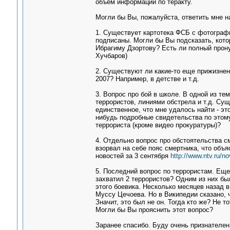
объем информации по теракту.
Могли бы Вы, пожалуйста, ответить мне н
1. Существует картотека ФСБ с фотографи
подписаны. Могли бы Вы подсказать, кот
Ибрагиму Дзортову? Есть ли полный прону
Хучбаров)
2. Существуют ли какие-то еще прижизнен
2007? Например, в детстве и т.д.
3. Вопрос про бой в школе. В одной из т
террористов, линиями обстрела и т.д. Су
единственное, что мне удалось найти - эт
нибудь подробные свидетельства по этому
террориста (кроме видео прокуратуры)?
4. Отдельно вопрос про обстоятельства с
взорвал на себе пояс смертника, что объ
новостей за 3 сентября
http://www.ntv.ru/no
5. Последний вопрос по террористам. Еще 
захватил 2 террористов? Одним из них бы
этого боевика. Несколько месяцев назад в
Муссу Цечоева. Но в Википедии сказано, ч
Значит, это был не он. Тогда кто же? Не т
Могли бы Вы прояснить этот вопрос?
Заранее спасибо. Буду очень признателен 