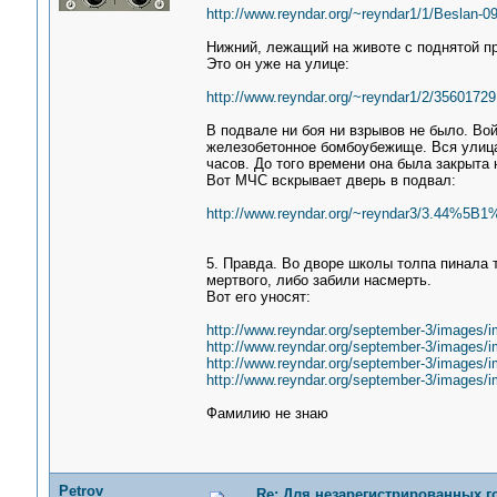
http://www.reyndar.org/~reyndar1/1/Beslan-0
Нижний, лежащий на животе с поднятой пр
Это он уже на улице:
http://www.reyndar.org/~reyndar1/2/35601729
В подвале ни боя ни взрывов не было. Вой
железобетонное бомбоубежище. Вся улица
часов. До того времени она была закрыта 
Вот МЧС вскрывает дверь в подвал:
http://www.reyndar.org/~reyndar3/3.44%5B1
5. Правда. Во дворе школы толпа пинала 
мертвого, либо забили насмерть.
Вот его уносят:
http://www.reyndar.org/september-3/images
http://www.reyndar.org/september-3/images
http://www.reyndar.org/september-3/images
http://www.reyndar.org/september-3/images
Фамилию не знаю
Petrov
Re: Для незарегистрированных го