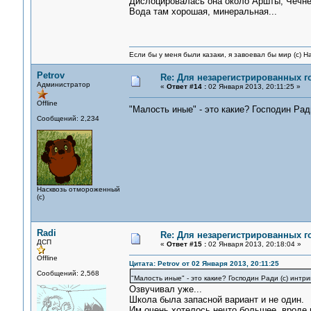
Дислоцировалась она около Аршты, Чечне
Вода там хорошая, минеральная...
Если бы у меня были казаки, я завоевал бы мир (с) Н
Petrov
Re: Для незарегистрированных го
Администратор
«
Ответ #14 :
02 Января 2013, 20:11:25 »
Offline
"Малость иные" - это какие? Господин Рад
Сообщений: 2,234
Насквозь отмороженный
(с)
Radi
Re: Для незарегистрированных го
ДСП
«
Ответ #15 :
02 Января 2013, 20:18:04 »
Offline
Цитата: Petrov от 02 Января 2013, 20:11:25
Сообщений: 2,568
"Малость иные" - это какие? Господин Ради (с) инт
Озвучивал уже...
Школа была запасной вариант и не один.
Им очень хотелось нечто большее, вроде 