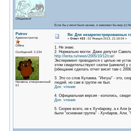
Общаемся!
Если бы у меня были казаки, я завоевал бы мир (с) Н
Petrov
Re: Для незарегистрированных го
Администратор
«
Ответ #23 :
02 Января 2013, 21:18:04 »
Offline
1. Не знаю.
2. Нормально могли. Даже депутат Савель
Сообщений: 2,234
http://lenta.ru/news/2005/10/12/car/
Эксперимент проводился с целью не устан
этом свидетельствуют скатки (шинели) у с
(обещание сделать отчет висит там с 2006
3. Это со слов Кулаева. "Ингуш" - это, ск
Насквозь отмороженный
людей, но сам в группе не был.
(с)
Доп. чтение
4. Официальная версия - кололись, свиде
Доп. чтение
5. Скорее всего, не к Хучбарову, а к Али
были "основная группа" - Хучбаров, Али, 