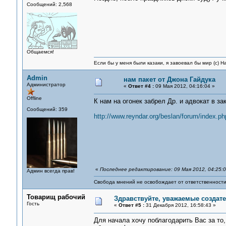
Сообщений: 2,568
Общаемся!
Если бы у меня были казаки, я завоевал бы мир (с) Н
Admin
нам пакет от Джона Гайдука
Администратор
«
Ответ #4 :
09 Мая 2012, 04:16:04 »
Offline
К нам на огонек забрел Др. и адвокат в за
Сообщений: 359
http://www.reyndar.org/beslan/forum/index.ph
«
Последнее редактирование: 09 Мая 2012, 04:25:
Админ всегда прав!
Свобода мнений не освобождает от ответственности 
Товарищ рабочий
Здравствуйте, уважаемые создате
Гость
«
Ответ #5 :
31 Декабря 2012, 16:58:43 »
Для начала хочу поблагодарить Вас за то