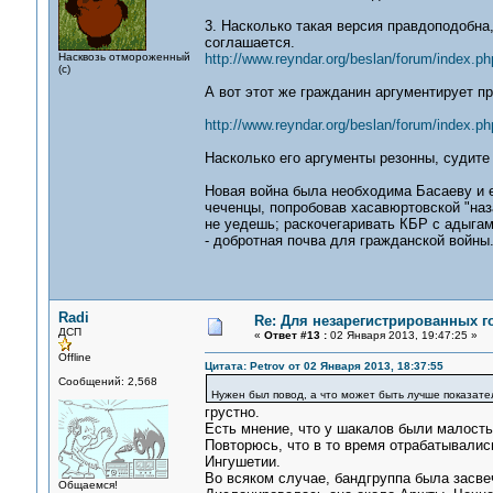
3. Насколько такая версия правдоподобна
соглашается.
Насквозь отмороженный
http://www.reyndar.org/beslan/forum/index.
(с)
А вот этот же гражданин аргументирует п
http://www.reyndar.org/beslan/forum/index.ph
Насколько его аргументы резонны, судите
Новая война была необходима Басаеву и е
чеченцы, попробовав хасавюртовской "наза
не уедешь; раскочегаривать КБР с адыгам
- добротная почва для гражданской войны
Radi
Re: Для незарегистрированных го
ДСП
«
Ответ #13 :
02 Января 2013, 19:47:25 »
Offline
Цитата: Petrov от 02 Января 2013, 18:37:55
Сообщений: 2,568
Нужен был повод, а что может быть лучше показате
грустно.
Есть мнение, что у шакалов были малость
Повторюсь, что в то время отрабатывались
Ингушетии.
Во всяком случае, бандгруппа была засве
Общаемся!