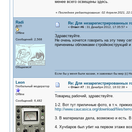
менее всего освещены здесь.
«
Последнее редактирование: 02 Апреля 2021, 22:
Radi
Re: Для незарегистрированных го
ДСП
«
Ответ #6 :
31 Декабря 2012, 17:35:57 »
Offline
Здравствуйте.
Сообщений: 2,568
Не очень хочется говорить на эту тему се
приченины обломками стройконструкций и 
Общаемся!
Если бы у меня были казаки, я завоевал бы мир (с) Н
Leon
Re: Для незарегистрированных го
Глобальный модератор
«
Ответ #7 :
31 Декабря 2012, 18:02:38 »
Offline
Товарищ рабочий, здравствуйте.
Сообщений: 6,482
1-2. Вот тут приличные фото, в т.ч. прижи
http://www.caucasica.org/download/files/terror
3. В материалах дела, возможно и есть. В
4. Хучбаров был убит на первом этаже воз