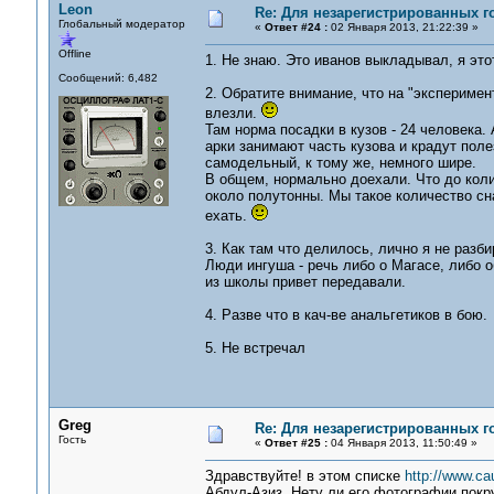
Leon
Re: Для незарегистрированных го
Глобальный модератор
«
Ответ #24 :
02 Января 2013, 21:22:39 »
Offline
1. Не знаю. Это иванов выкладывал, я это
Сообщений: 6,482
2. Обратите внимание, что на "эксперимен
влезли.
Там норма посадки в кузов - 24 человека.
арки занимают часть кузова и крадут поле
самодельный, к тому же, немного шире.
В общем, нормально доехали. Что до коли
около полутонны. Мы такое количество сн
ехать.
3. Как там что делилось, лично я не разби
Люди ингуша - речь либо о Магасе, либо 
из школы привет передавали.
4. Разве что в кач-ве анальгетиков в бою.
5. Не встречал
Greg
Re: Для незарегистрированных го
Гость
«
Ответ #25 :
04 Января 2013, 11:50:49 »
Здравствуйте! в этом списке
http://www.cau
Абдул-Азиз. Нету ли его фотографии покру