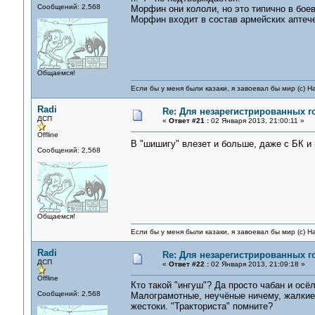
Сообщений: 2,568
Морфин они кололи, но это типично в бое
Морфин входит в состав армейских аптече
Общаемся!
Если бы у меня были казаки, я завоевал бы мир (с) Н
Radi
Re: Для незарегистрированных го
ДСП
«
Ответ #21 :
02 Января 2013, 21:00:11 »
Offline
В "шишигу" влезет и больше, даже с БК и
Сообщений: 2,568
Общаемся!
Если бы у меня были казаки, я завоевал бы мир (с) Н
Radi
Re: Для незарегистрированных го
ДСП
«
Ответ #22 :
02 Января 2013, 21:09:18 »
Offline
Кто такой "ингуш"? Да просто чабан и осё
Сообщений: 2,568
Малограмотные, неучёные ничему, жалкие 
жестоки. "Тракториста" помните?