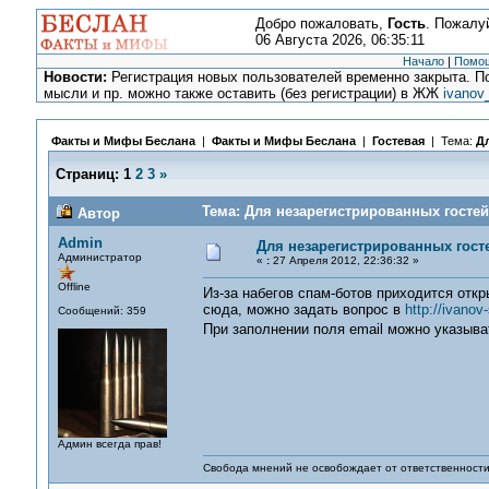
Добро пожаловать,
Гость
. Пожалу
06 Августа 2026, 06:35:11
Начало
|
Помо
Новости:
Регистрация новых пользователей временно закрыта. По
мысли и пр. можно также оставить (без регистрации) в ЖЖ
ivanov
Факты и Мифы Беслана
|
Факты и Мифы Беслана
|
Гостевая
| Тема:
Дл
Страниц:
1
2
3
»
Тема: Для незарегистрированных гостей
Автор
Admin
Для незарегистрированных гост
Администратор
«
:
27 Апреля 2012, 22:36:32 »
Offline
Из-за набегов спам-ботов приходится отк
сюда, можно задать вопрос в
http://ivanov
Сообщений: 359
При заполнении поля email можно указыв
Админ всегда прав!
Свобода мнений не освобождает от ответственности 