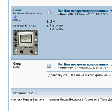
Leon
Re: Для незарегистрированных го
Глобальный модератор
«
Ответ #28 :
04 Января 2013, 13:15:55 »
Offline
1. 2-4
2. Не знаю
Сообщений: 6,482
3. Не знаю
Greg
Re: Для незарегистрированных го
Гость
«
Ответ #29 :
07 Января 2013, 14:15:32 »
Здравствуйте! Нет ли не у кого фильма -- B
Страниц:
1
2
3
»
Факты и Мифы Беслана
|
Факты и Мифы Беслана
|
Гостевая
| Тема:
Дл