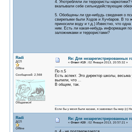
4. Употребляли ли террористы наркотики? О
вкалывали себе сильнодействующие обезб
5. Обобщены ли где-нибудь сведения о пс
свирепыми были Ходов и Хучбаров. В то ж
приносили воду и т.д.) Известно, что одн
ним. Есть ли какая-нибудь информация по
заложниками и террористами?
Radi
Re: Для незарегистрированных го
ДСП
«
Ответ #19 :
02 Января 2013, 20:55:32 »
Offline
По п.5
Сообщений: 2,568
Есть аспект. Это директор школы, весьма
вылили, что ...
В общем, так.
Общаемся!
Если бы у меня были казаки, я завоевал бы мир (с) Н
Radi
Re: Для незарегистрированных го
ДСП
«
Ответ #20 :
02 Января 2013, 20:57:21 »
Offline
п. 4 - не подтверждается.