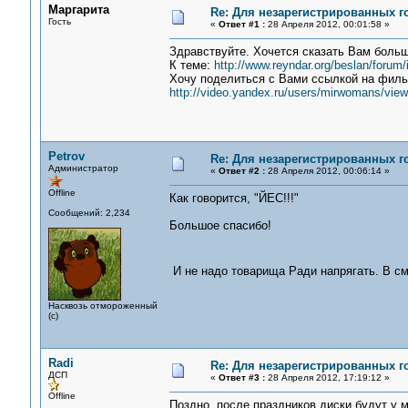
Маргарита
Re: Для незарегистрированных го
Гость
«
Ответ #1 :
28 Апреля 2012, 00:01:58 »
Здравствуйте. Хочется сказать Вам больш
К теме:
http://www.reyndar.org/beslan/foru
Хочу поделиться с Вами ссылкой на филь
http://video.yandex.ru/users/mirwomans/view
Petrov
Re: Для незарегистрированных го
Администратор
«
Ответ #2 :
28 Апреля 2012, 00:06:14 »
Offline
Как говорится, "ЙЕС!!!"
Сообщений: 2,234
Большое спасибо!
И не надо товарища Ради напрягать. В с
Насквозь отмороженный
(с)
Radi
Re: Для незарегистрированных го
ДСП
«
Ответ #3 :
28 Апреля 2012, 17:19:12 »
Offline
Поздно, после праздников диски будут у м