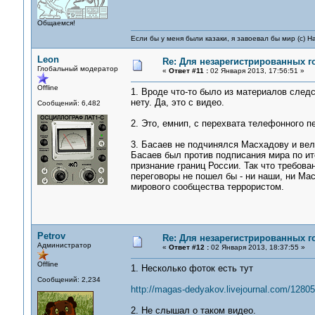
Общаемся!
Если бы у меня были казаки, я завоевал бы мир (с) Н
Leon
Re: Для незарегистрированных го
Глобальный модератор
«
Ответ #11 :
02 Января 2013, 17:56:51 »
Offline
1. Вроде что-то было из материалов следс
нету. Да, это с видео.
Сообщений: 6,482
2. Это, емнип, с перехвата телефонного п
3. Басаев не подчинялся Масхадову и вел 
Басаев был против подписания мира по ит
признание границ России. Так что требован
переговоры не пошел бы - ни наши, ни Ма
мирового сообщества террористом.
Petrov
Re: Для незарегистрированных го
Администратор
«
Ответ #12 :
02 Января 2013, 18:37:55 »
Offline
1. Несколько фоток есть тут
Сообщений: 2,234
http://magas-dedyakov.livejournal.com/12805
2. Не слышал о таком видео.