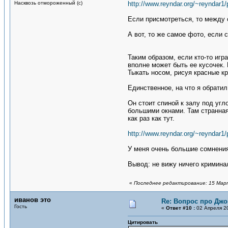
Насквозь отмороженный (с)
http://www.reyndar.org/~reynda
Если присмотреться, то между 
А вот, то же самое фото, если 
Таким образом, если кто-то игр
вполне может быть ее кусочек. 
Тыкать носом, рисуя красные кр
Единственное, на что я обратил
Он стоит спиной к залу под угл
большими окнами. Там странная
как раз как тут.
http://www.reyndar.org/~reynda
У меня очень большие сомнения,
Вывод: не вижу ничего криминал
«
Последнее редактирование: 15 Марта
иванов это
Re: Вопрос про Джо
Гость
«
Ответ #10 :
02 Апреля 20
Цитировать