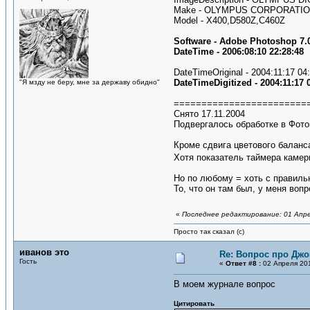
Make - OLYMPUS CORPORATI
Model - X400,D580Z,C460Z
Software - Adobe Photoshop 7.
DateTime - 2006:08:10 22:28:48
DateTimeOriginal - 2004:11:17 04
DateTimeDigitized - 2004:11:17 
"Я мзду не беру, мне за державу обидно"
========================
Снято 17.11.2004
Подвергалось обработке в Фото
Кроме сдвига цветового баланса
Хотя показатель таймера камер
Но по любому = хоть с правильн
То, что он там был, у меня воп
«
Последнее редактирование: 01 Апре
Просто так сказал (с)
иванов это
Re: Вопрос про Джо
Гость
«
Ответ #8 :
02 Апреля 201
В моем журнале вопрос
Цитировать