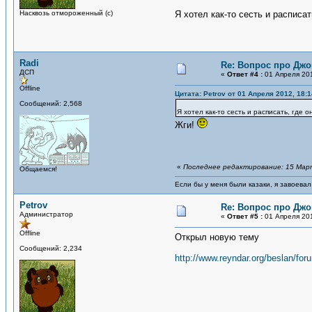
Насквозь отмороженный (с)
Я хотел как-то сесть и расписать
Radi
Re: Вопрос про Джо
ДСП
«
Ответ #4 :
01 Апреля 201
Offline
Цитата: Petrov от 01 Апреля 2012, 18:1
Сообщений: 2,568
Я хотел как-то сесть и расписать, где о
Жги!
«
Последнее редактирование: 15 Марта
Общаемся!
Если бы у меня были казаки, я завоевал
Petrov
Re: Вопрос про Джо
Администратор
«
Ответ #5 :
01 Апреля 201
Offline
Открыл новую тему
Сообщений: 2,234
http://www.reyndar.org/beslan/for