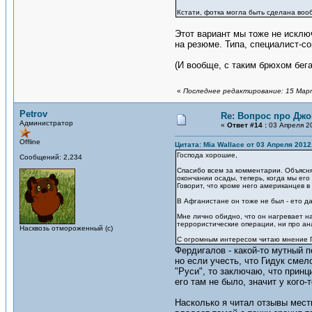
Кстати, фотка могла быть сделана вооб
Этот вариант мы тоже не исключ
на резюме. Типа, специалист-со
(И вообще, с таким брюхом бег
«
Последнее редактирование: 15 Марта
Petrov
Re: Вопрос про Джо
Администратор
«
Ответ #14 :
03 Апреля 20
Offline
Цитата: Mia Wallace от 03 Апреля 2012
Господа хорошие,
Сообщений: 2,234
Спасибо всем за комментарии. Объясня
окончании осады, теперь, когда мы его 
Говорит, что кроме него американцев в
В Афганистане он тоже не был - ето да
Мне лично обидно, что он нагревает на
террористические операции, ни про а
Насквозь отмороженный (с)
С огромным интересом читаю мнение Гос
Фердигалов - какой-то мутный п
но если учесть, что Гидук сме
"Руси", то заключаю, что прин
его там не было, значит у кого-
Насколько я читал отзывы мест