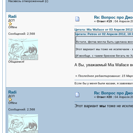
Насквозь отмороженный (с)
Radi
Re: Вопрос про Джо
ДСП
«
Ответ #19 :
04 Апреля 20
Offline
Цитата: Mia Wallace от 03 Апреля 2012
Сообщений: 2,568
Цитата: Petrov от 02 Апреля 2012, 18:
Кстати, фотка могла быть сделана воо
Этот вариант мы тоже не исключаем - з
(И вообще, с таким брюхом бегать по Х
Общаемся!
А Вы, уважаемый Mia Wallace вс
«
Последнее редактирование: 15 Марта
Если бы у меня были казаки, я завоевал
Radi
Re: Вопрос про Джо
ДСП
«
Ответ #20 :
04 Апреля 20
Offline
Этот вариант
мы
тоже не исклю
Сообщений: 2,568