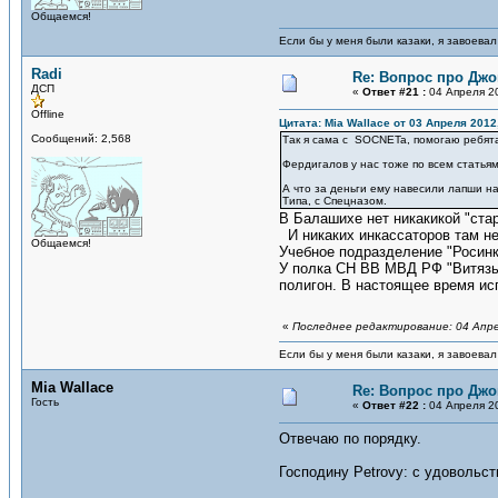
Общаемся!
Если бы у меня были казаки, я завоевал
Radi
Re: Вопрос про Джо
ДСП
«
Ответ #21 :
04 Апреля 20
Offline
Цитата: Mia Wallace от 03 Апреля 2012
Сообщений: 2,568
Так я сама с SOCNETa, помогаю ребятам
Фердигалов у нас тоже по всем статьям
А что за деньги ему навесили лапши на
Типа, с Спецназом.
В Балашихе нет никакикой "ста
И никаких инкассаторов там не
Общаемся!
Учебное подразделение "Росинк
У полка СН ВВ МВД РФ "Витязь"
полигон. В настоящее время ис
«
Последнее редактирование: 04 Апрел
Если бы у меня были казаки, я завоевал
Mia Wallace
Re: Вопрос про Джо
Гость
«
Ответ #22 :
04 Апреля 20
Отвечаю по порядку.
Господину Petrovу: с удовольст