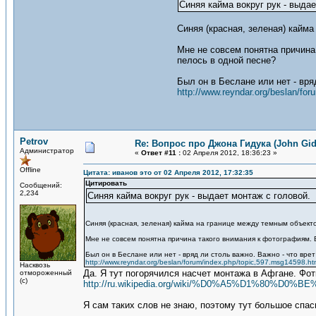
Синяя кайма вокруг рук - выдае
Синяя (красная, зеленая) кайм
Мне не совсем понятна причина 
пелось в одной песне?
Был он в Беслане или нет - вря
http://www.reyndar.org/beslan/fo
Petrov
Re: Вопрос про Джона Гидука (John Gid
Администратор
«
Ответ #11 :
02 Апреля 2012, 18:36:23 »
Offline
Цитата: иванов это от 02 Апреля 2012, 17:32:35
Цитировать
Сообщений:
2,234
Синяя кайма вокруг рук - выдает монтаж с головой.
Синяя (красная, зеленая) кайма на границе между темным объекто
Мне не совсем понятна причина такого внимания к фотографиям. В 
Был он в Беслане или нет - вряд ли столь важно. Важно - что врет
http://www.reyndar.org/beslan/forum/index.php/topic,597.msg14598.ht
Насквозь
Да. Я тут погорячился насчет монтажа в Афгане. Фо
отмороженный
(с)
http://ru.wikipedia.org/wiki/%D0%A5%D1
Я сам таких слов не знаю, поэтому тут большое спас