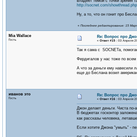
владеет темой с точки зрения т
http://socnet.com/showthread.ph
Ну, а то, что он гонит про Бес
«
Последнее редактирование: 15 Марта
Mia Wallace
Re: Вопрос про Джо
Гость
«
Ответ #15 :
03 Апреля 20
Так я сама с SOCNETa, помогаю
Фердигалов у нас тоже по всем 
А что за деньги ему навесили л
еще до Беслана возил американ
иванов это
Re: Вопрос про Джо
Гость
«
Ответ #16 :
03 Апреля 20
Джон делает деньги. Чиста по-а
В бюджетах госконтор заложена 
как рассказы человека, летавше
Если хотите Джона "умыть" - п