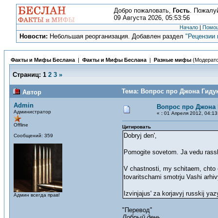
Добро пожаловать,
Гость
. Пожалу
09 Августа 2026, 05:53:56
Начало
|
Помо
Новости:
Небольшая реорганизация. Добавлен раздел
"Рецензии 
Факты и Мифы Беслана
|
Факты и Мифы Беслана
|
Разные мифы
(Модерат
Страниц:
1
2
3
»
Тема: Вопрос про Джона Гидук
Автор
Admin
Вопрос про Джона 
Администратор
«
:
01 Апреля 2012, 04:13
Offline
Цитировать
Dobryj den',
Сообщений: 359
Pomogite sovetom. Ja vedu rassled
V chastnosti, my schitaem, chto 
tovaritschami smotrju Vashi arhi
Izvinjajus' za korjavyj russkij ya
Админ всегда прав!
"Перевод"
Добрый день,