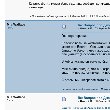
Кстати, фотка могла быть сделана вообще где угодно
знает где.
«
Последнее редактирование: 15 Марта 2013, 19:22:12 от Petro
Mia Wallace
Re: Вопрос про Джо
Гость
«
Ответ #12 :
03 Апреля 20
Господа хорошие,
Спасибо всем за комментарии. О
мозги про Беслан. Сначала врал
близко не было (а что такое ход
специалист (в особенности по а
В Афганистане он тоже не был -
Мне лично обидно, что он нагре
знает ни про заложников, ни пр
С огромным интересом читаю мне
«
Последнее редактирование: 15 Марта
Mia Wallace
Re: Вопрос про Джо
Гость
«
Ответ #13 :
03 Апреля 20
Цитата: Petrov от 02 Апреля 2012, 18:3