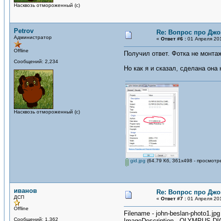
Насквозь отмороженный (с)
Petrov
Re: Вопрос про Джо
Администратор
«
Ответ #6 :
01 Апреля 201
Offline
Получил ответ. Фотка не монтаж
Сообщений: 2,234
Но как я и сказал, сделана она 
Насквозь отмороженный (с)
gid.jpg
(64.79 Кб, 361x498 - просмотр
иванов
Re: Вопрос про Джо
ДСП
«
Ответ #7 :
01 Апреля 201
Offline
Filename - john-beslan-photo1.jpg
Сообщений: 1,362
ImageDescription - OLYMPUS 