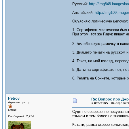
Русский:
http://img848.imageshac
Английский:
http://img109.image
Объясняю логическую цепочку:
1. Сертификат мистически был в
При этом, тот же Гидук пишет н
2. Билибинскую рамочку я нашл
3. Диаметр печати на русском 
4. Текст, на мой взгляд, перев
5. Даты на сертификате нет, но 
6. Ребята на Сокнете, которые 
Petrov
Re: Вопрос про Джо
Администратор
«
Ответ #27 :
04 Апреля 20
Offline
Судя по совершенно несуразным
языком и тем более не знающим
Сообщений: 2,234
Кстати, рамка скорее кельтская