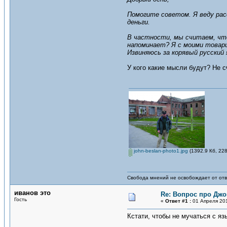
Помогите советом. Я веду рас
деньги.
В частности, мы считаем, что
напоминает? Я с моими товари
Извиняюсь за корявый русский 
У кого какие мысли будут? Не с
john-beslan-photo1.jpg
(1392.9 Кб, 22
Свобода мнений не освобождает от отв
иванов это
Re: Вопрос про Джо
Гость
«
Ответ #1 :
01 Апреля 201
Кстати, чтобы не мучаться с я