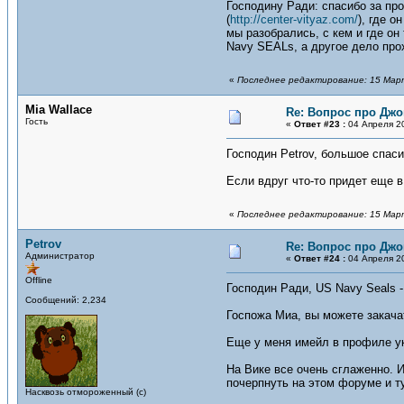
Господину Ради: спасибо за про
(
http://center-vityaz.com/
), где 
мы разобрались, с кем и где он
Navy SEALs, а другое дело прох
«
Последнее редактирование: 15 Марта
Mia Wallace
Re: Вопрос про Джо
Гость
«
Ответ #23 :
04 Апреля 20
Господин Petrov, большое спас
Если вдруг что-то придет еще в
«
Последнее редактирование: 15 Марта
Petrov
Re: Вопрос про Джо
Администратор
«
Ответ #24 :
04 Апреля 20
Offline
Господин Ради, US Navy Seals -
Сообщений: 2,234
Госпожа Миа, вы можете закач
Еще у меня имейл в профиле ук
На Вике все очень сглаженно. 
почерпнуть на этом форуме и ту
Насквозь отмороженный (с)