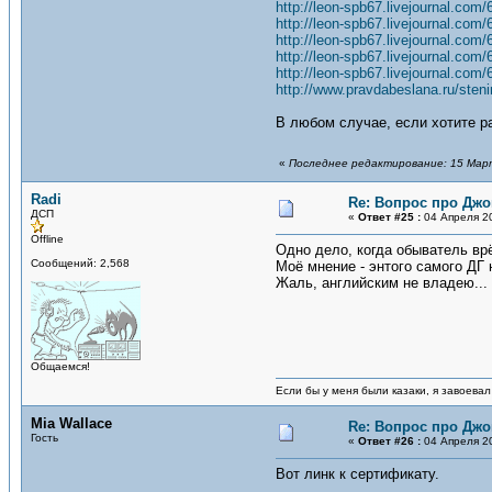
http://leon-spb67.livejournal.com
http://leon-spb67.livejournal.com
http://leon-spb67.livejournal.com
http://leon-spb67.livejournal.com
http://leon-spb67.livejournal.com
http://www.pravdabeslana.ru/sten
В любом случае, если хотите ра
«
Последнее редактирование: 15 Марта
Radi
Re: Вопрос про Джо
ДСП
«
Ответ #25 :
04 Апреля 20
Offline
Одно дело, когда обыватель врё
Сообщений: 2,568
Моё мнение - энтого самого ДГ
Жаль, английским не владею...
Общаемся!
Если бы у меня были казаки, я завоевал
Mia Wallace
Re: Вопрос про Джо
Гость
«
Ответ #26 :
04 Апреля 20
Вот линк к сертификату.