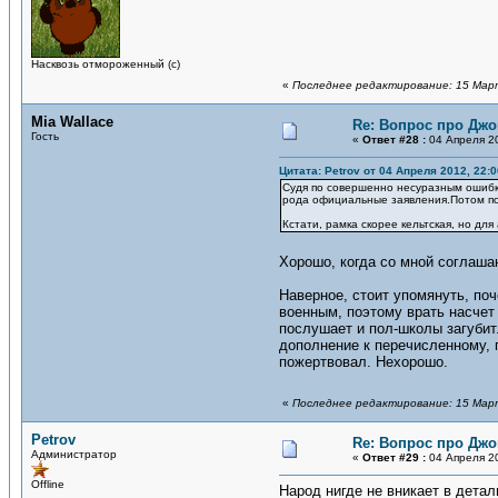
Насквозь отмороженный (с)
«
Последнее редактирование: 15 Марта
Mia Wallace
Re: Вопрос про Джо
Гость
«
Ответ #28 :
04 Апреля 20
Цитата: Petrov от 04 Апреля 2012, 22:0
Судя по совершенно несуразным ошибка
рода официальные заявления.Потом п
Кстати, рамка скорее кельтская, но дл
Хорошо, когда со мной соглаша
Наверное, стоит упомянуть, поч
военным, поэтому врать насчет 
послушает и пол-школы загубит.
дополнение к перечисленному, п
пожертвовал. Нехорошо.
«
Последнее редактирование: 15 Марта
Petrov
Re: Вопрос про Джо
Администратор
«
Ответ #29 :
04 Апреля 20
Offline
Народ нигде не вникает в дета