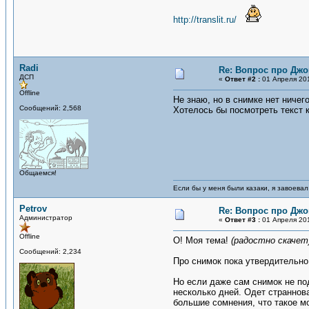
http://translit.ru/
Radi
Re: Вопрос про Джо
ДСП
«
Ответ #2 :
01 Апреля 201
Offline
Не знаю, но в снимке нет ничег
Сообщений: 2,568
Хотелось бы посмотреть текст к
Общаемся!
Если бы у меня были казаки, я завоевал
Petrov
Re: Вопрос про Джо
Администратор
«
Ответ #3 :
01 Апреля 201
Offline
О! Моя тема!
(радостно скачет
Сообщений: 2,234
Про снимок пока утвердительно
Но если даже сам снимок не по
несколько дней. Одет страннов
большие сомнения, что такое мо