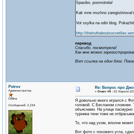
Spasibo, posmotrela!
Kak mne mozhno zaregistrirovat's
Vot ssylka na odin blog. Pokazh
http://thetruthaboutsocnetlies.wo
перевод
Спасибо, посмотрела!
Как мне можно зарегистриров
Вот ссылка на один блог. Пок
Petrov
Re: Вопрос про Джо
Администратор
«
Ответ #9 :
02 Апреля 201
Offline
Я довольно много игрался с Фот
головой. С Бесланом сложнее. Т
Сообщений: 2,234
объяснимо. На улице пасмурно 
турника тени тоже не отбрасыв
То, что над ухом, вполне може
Вот фото с похожего угла, сдел