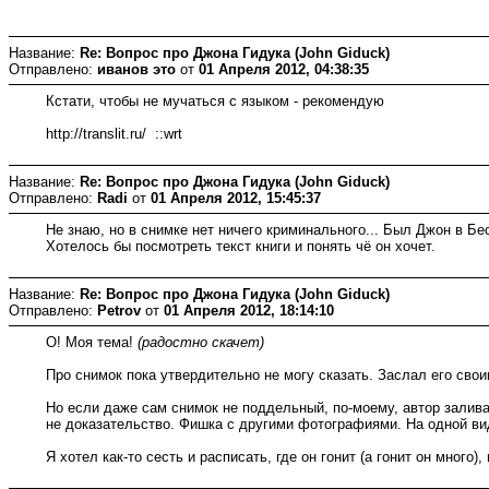
Название:
Re: Вопрос про Джона Гидука (John Giduck)
Отправлено:
иванов это
от
01 Апреля 2012, 04:38:35
Кстати, чтобы не мучаться с языком - рекомендую
http://translit.ru/ ::wrt
Название:
Re: Вопрос про Джона Гидука (John Giduck)
Отправлено:
Radi
от
01 Апреля 2012, 15:45:37
Не знаю, но в снимке нет ничего криминального... Был Джон в Бес
Хотелось бы посмотреть текст книги и понять чё он хочет.
Название:
Re: Вопрос про Джона Гидука (John Giduck)
Отправлено:
Petrov
от
01 Апреля 2012, 18:14:10
О! Моя тема!
(радостно скачет)
Про снимок пока утвердительно не могу сказать. Заслал его сво
Но если даже сам снимок не поддельный, по-моему, автор заливае
не доказательство. Фишка с другими фотографиями. На одной вид
Я хотел как-то сесть и расписать, где он гонит (а гонит он много),