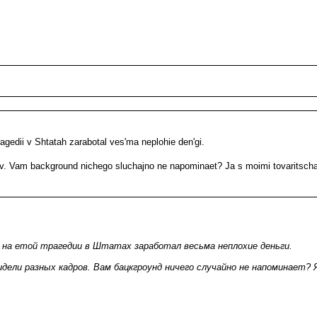
agedii v Shtatah zarabotal ves'ma neplohie den'gi.
drov. Vam background nichego sluchajno ne napominaet? Ja s moimi tovaritsch
 и на етой трагедии в Штатах заработал весьма неплохие деньги.
ели разных кадров. Вам бацкгроунд ничего случайно не напоминает?