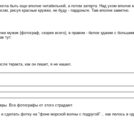
могла быть еще вполне читабельной, а потом затерта. Над ухом вполне м
осом, рисуя красные кружки, не буду - пардоньте. Там вполне заметно.
 очке мужик (фотограф, скорее всего), в правом - белое здание с больш
ак тут.
сле теракта, как он пишет, я не нашел.
меры. Все фотографы от этого страдают.
 и сделать фотку на "фоне морской волны с подругой"... как пелось в о