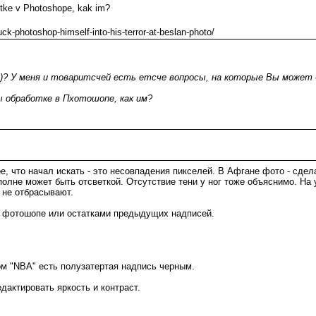
otke v Photoshope, kak im?
ck-photoshop-himself-into-his-terror-at-beslan-photo/
)? У меня и товаритсчей есть етсче вопросы, на которые Вы может
 обработке в Пхотошопе, как им?
, что начал искать - это несовпадения пикселей. В Афгане фото - сдела
полне может быть отсветкой. Отсутствие тени у ног тоже объяснимо. На
е не отбрасывают.
ми фотошопе или остатками предыдущих надписей.
м "NBA" есть полузатертая надпись черным.
дактировать яркость и контраст.