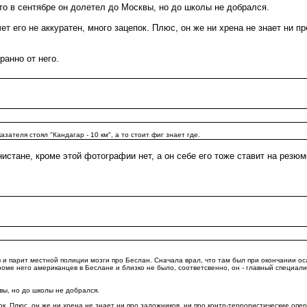
что в сентябре он долетел до Москвы, но до школы не добрался.
т его не аккуратен, много зацепок. Плюс, он же ни хрена не знает ни пр
ранно от него.
ателя стоял "Кандагар - 10 км", а то стоит фиг знает где.
стане, кроме этой фотографии нет, а он себе его тоже ставит на резюм
и парит местной полиции мозги про Беслан. Сначала врал, что там был при окончании осад
о кроме него американцев в Беслане и близко не было, соответсвенно, он - главный специал
вы, но до школы не добрался.
епок. Плюс, он же ни хрена не знает ни про заложников, ни про контр-террористические о