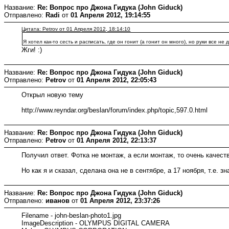
Название:
Re: Вопрос про Джона Гидука (John Giduck)
Отправлено:
Radi
от
01 Апреля 2012, 19:14:55
Цитата: Petrov от 01 Апреля 2012, 18:14:10
Я хотел как-то сесть и расписать, где он гонит (а гонит он много), но руки все не 
Жги! :)
Название:
Re: Вопрос про Джона Гидука (John Giduck)
Отправлено:
Petrov
от
01 Апреля 2012, 22:05:43
Открыл новую тему
http://www.reyndar.org/beslan/forum/index.php/topic,597.0.html
Название:
Re: Вопрос про Джона Гидука (John Giduck)
Отправлено:
Petrov
от
01 Апреля 2012, 22:13:37
Получил ответ. Фотка не монтаж, а если монтаж, то очень качест
Но как я и сказал, сделана она не в сентябре, а 17 ноября, т.е. 
Название:
Re: Вопрос про Джона Гидука (John Giduck)
Отправлено:
иванов
от
01 Апреля 2012, 23:37:26
Filename - john-beslan-photo1.jpg
ImageDescription - OLYMPUS DIGITAL CAMERA