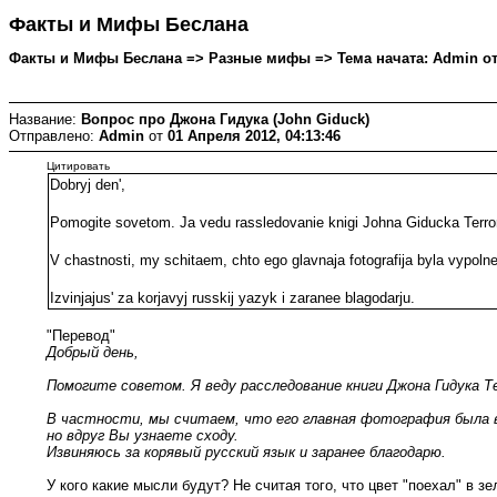
Факты и Мифы Беслана
Факты и Мифы Беслана => Разные мифы => Тема начата: Admin от 0
Название:
Вопрос про Джона Гидука (John Giduck)
Отправлено:
Admin
от
01 Апреля 2012, 04:13:46
Цитировать
Dobryj den',
Pomogite sovetom. Ja vedu rassledovanie knigi Johna Giducka Terror a
V chastnosti, my schitaem, chto ego glavnaja fotografija byla vypol
Izvinjajus' za korjavyj russkij yazyk i zaranee blagodarju.
"Перевод"
Добрый день,
Помогите советом. Я веду расследование книги Джона Гидука Т
В частности, мы считаем, что его главная фотография была в
но вдруг Вы узнаете сходу.
Извиняюсь за корявый русский язык и заранее благодарю.
У кого какие мысли будут? Не считая того, что цвет "поехал" в з