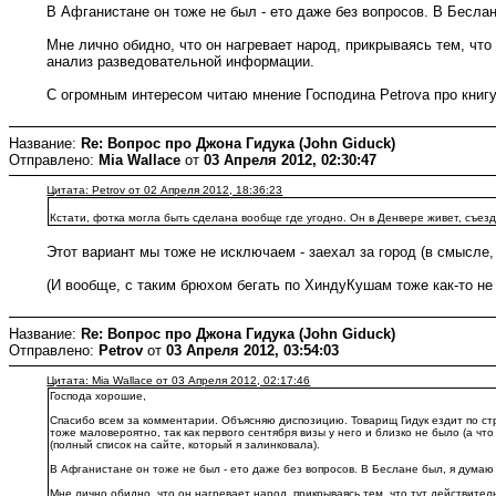
В Афганистане он тоже не был - ето даже без вопросов. В Беслан
Мне лично обидно, что он нагревает народ, прикрываясь тем, что 
анализ разведовательной информации.
С огромным интересом читаю мнение Господина Petrova про книгу.
Название:
Re: Вопрос про Джона Гидука (John Giduck)
Отправлено:
Mia Wallace
от
03 Апреля 2012, 02:30:47
Цитата: Petrov от 02 Апреля 2012, 18:36:23
Кстати, фотка могла быть сделана вообще где угодно. Он в Денвере живет, съезд
Этот вариант мы тоже не исключаем - заехал за город (в смысле,
(И вообще, с таким брюхом бегать по ХиндуКушам тоже как-то не
Название:
Re: Вопрос про Джона Гидука (John Giduck)
Отправлено:
Petrov
от
03 Апреля 2012, 03:54:03
Цитата: Mia Wallace от 03 Апреля 2012, 02:17:46
Господа хорошие,
Спасибо всем за комментарии. Объясняю диспозицию. Товарищ Гидук ездит по стра
тоже маловероятно, так как первого сентября визы у него и близко не было (а чт
(полный список на сайте, который я залинковала).
В Афганистане он тоже не был - ето даже без вопросов. В Беслане был, я думаю 
Мне лично обидно, что он нагревает народ, прикрываясь тем, что тут действител