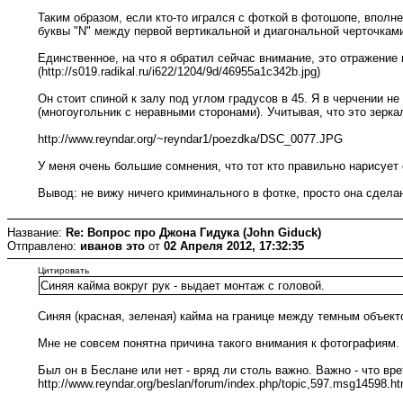
Таким образом, если кто-то игрался с фоткой в фотошопе, вполне
буквы "N" между первой вертикальной и диагональной черточками е
Единственное, на что я обратил сейчас внимание, это отражение 
(http://s019.radikal.ru/i622/1204/9d/46955a1c342b.jpg)
Он стоит спиной к залу под углом градусов в 45. Я в черчении н
(многоугольник с неравными сторонами). Учитывая, что это зеркал
http://www.reyndar.org/~reyndar1/poezdka/DSC_0077.JPG
У меня очень большие сомнения, что тот кто правильно нарисует 
Вывод: не вижу ничего криминального в фотке, просто она сделана
Название:
Re: Вопрос про Джона Гидука (John Giduck)
Отправлено:
иванов это
от
02 Апреля 2012, 17:32:35
Цитировать
Синяя кайма вокруг рук - выдает монтаж с головой.
Синяя (красная, зеленая) кайма на границе между темным объект
Мне не совсем понятна причина такого внимания к фотографиям. В
Был он в Беслане или нет - вряд ли столь важно. Важно - что вре
http://www.reyndar.org/beslan/forum/index.php/topic,597.msg14598.ht