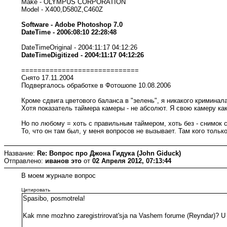
Make - OLYMPUS CORPORATION
Model - X400,D580Z,C460Z
Software - Adobe Photoshop 7.0
DateTime - 2006:08:10 22:28:48
DateTimeOriginal - 2004:11:17 04:12:26
DateTimeDigitized - 2004:11:17 04:12:26
=============================
Снято 17.11.2004
Подвергалось обработке в Фотошопе 10.08.2006
Кроме сдвига цветового баланса в "зелень", я никакого криминала
Хотя показатель таймера камеры - не абсолют. Я свою камеру как
Но по любому = хоть с правильным таймером, хоть без - снимок 
То, что он там был, у меня вопросов не вызывает. Там кого тольк
Название:
Re: Вопрос про Джона Гидука (John Giduck)
Отправлено:
иванов это
от
02 Апреля 2012, 07:13:44
В моем журнале вопрос
Цитировать
Spasibo, posmotrela!
Kak mne mozhno zaregistrirovat'sja na Vashem forume (Reyndar)? U me