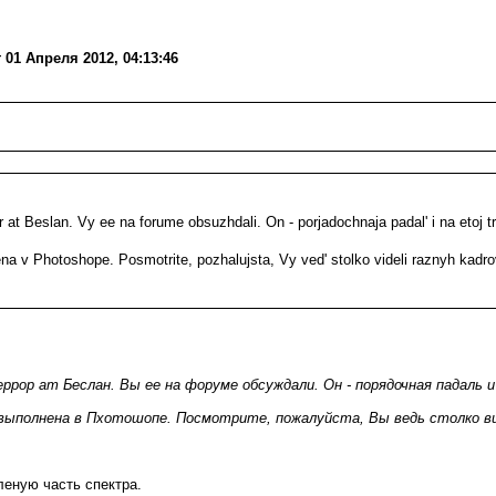
1 Апреля 2012, 04:13:46
t Beslan. Vy ee na forume obsuzhdali. On - porjadochnaja padal' i na etoj tr
nena v Photoshope. Posmotrite, pozhalujsta, Vy ved' stolko videli raznyh ka
еррор ат Беслан. Вы ее на форуме обсуждали. Он - порядочная падаль
ыполнена в Пхотошопе. Посмотрите, пожалуйста, Вы ведь столко вид
еленую часть спектра.