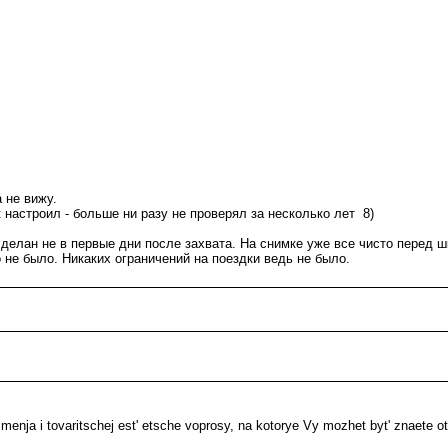
 не вижу.
 настроил - больше ни разу не проверял за несколько лет 8)
сделан не в первые дни после захвата. На снимке уже все чисто перед ш
о не было. Никаких ограничений на поездки ведь не было.
nja i tovaritschej est' etsche voprosy, na kotorye Vy mozhet byt' znaete ot