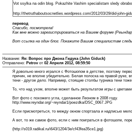
Vot ssylka na odin blog. Pokazhite Vashim specialistam sledy obrab
http://thetruthaboutsocnetlies.wordpress.com/2012/03/29/did-john-gidu
перевод
Спасибо, посмотрела!
Как мне можно зарегистрироваться на Вашем форуме (Реындар
Вот ссылка на один блог. Покажите Вашим специалистам следы
Название:
Re: Вопрос про Джона Гидука (John Giduck)
Отправлено:
Petrov
от
02 Апреля 2012, 08:59:50
Я довольно много игрался с Фотошопом в детстве, поэтому первое
причин, не вполне убедительно. Белая полоска на правой руке, в
тени - другое дело. Например, стоящие столбы турника тени тож
То, что над ухом, вполне может быть результатом игры с цвета
Вот фото с похожего угла, сделанное Леоном в 2008 году.
http://www.reyndar.org/~reyndar1/poezdka/DSC_0067.JPG
Если присмотреться, то между окном спортзала и надписью мело
А вот, то же самое фото, если с ним поиграться в фотошопе, поре
(http://s019.radikal.ru/i643/1204/3e/cf43fea35ce1.jpg)