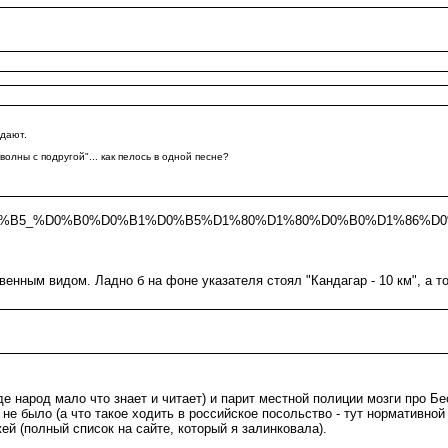
адают.
олны с подругой"... как пелось в одной песне?
B8%D0%B5_%D0%B0%D0%B1%D0%B5%D1%80%D1%80%D0%B0%D1%86%D
нным видом. Ладно б на фоне указателя стоял "Кандагар - 10 км", а то 
е народ мало что знает и читает) и парит местной полиции мозги про Бе
 не было (а что такое ходить в российское посольство - тут нормативной
жей (полный список на сайте, который я залинковала).