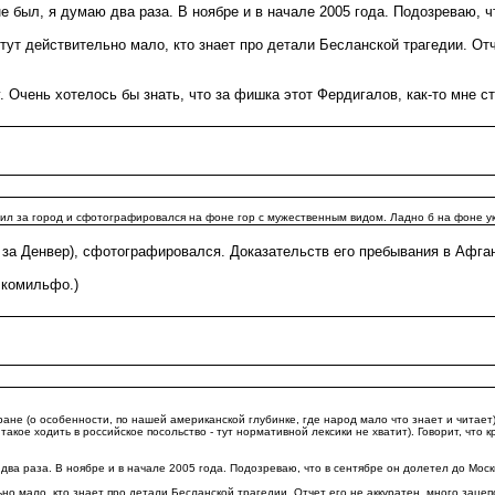
е был, я думаю два раза. В ноябре и в начале 2005 года. Подозреваю, 
тут действительно мало, кто знает про детали Бесланской трагедии. Отче
 Очень хотелось бы знать, что за фишка этот Фердигалов, как-то мне ст
ил за город и сфотографировался на фоне гор с мужественным видом. Ладно б на фоне указ
 за Денвер), сфотографировался. Доказательств его пребывания в Афгани
 комильфо.)
не (о особенности, по нашей американской глубинке, где народ мало что знает и читает) 
о такое ходить в российское посольство - тут нормативной лексики не хватит). Говорит, чт
два раза. В ноябре и в начале 2005 года. Подозреваю, что в сентябре он долетел до Моск
ьно мало, кто знает про детали Бесланской трагедии. Отчет его не аккуратен, много зац