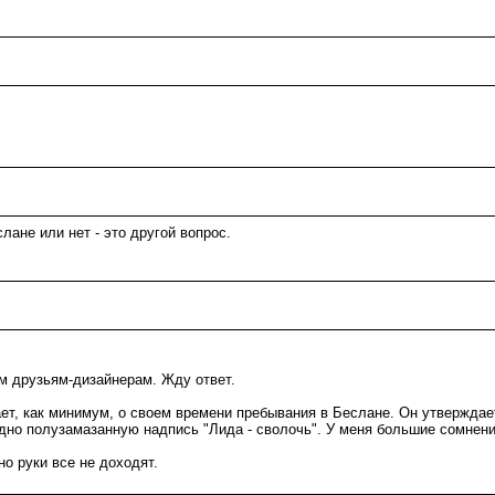
лане или нет - это другой вопрос.
им друзьям-дизайнерам. Жду ответ.
т, как минимум, о своем времени пребывания в Беслане. Он утверждает,
но полузамазанную надпись "Лида - сволочь". У меня большие сомнения,
 но руки все не доходят.