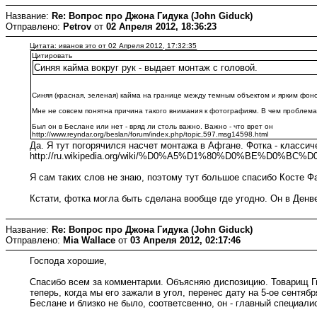
Название:
Re: Вопрос про Джона Гидука (John Giduck)
Отправлено:
Petrov
от
02 Апреля 2012, 18:36:23
Цитата: иванов это от 02 Апреля 2012, 17:32:35
Цитировать
Синяя кайма вокруг рук - выдает монтаж с головой.
Синяя (красная, зеленая) кайма на границе между темным объектом и ярким фоно
Мне не совсем понятна причина такого внимания к фотографиям. В чем проблема сл
Был он в Беслане или нет - вряд ли столь важно. Важно - что врет он
http://www.reyndar.org/beslan/forum/index.php/topic,597.msg14598.html
Да. Я тут погорячился насчет монтажа в Афгане. Фотка - класси
http://ru.wikipedia.org/wiki/%D0%A5%D1%80%D0%BE
Я сам таких слов не знаю, поэтому тут большое спасибо Косте Фа
Кстати, фотка могла быть сделана вообще где угодно. Он в Денве
Название:
Re: Вопрос про Джона Гидука (John Giduck)
Отправлено:
Mia Wallace
от
03 Апреля 2012, 02:17:46
Господа хорошие,
Спасибо всем за комментарии. Объясняю диспозицию. Товарищ Гиду
теперь, когда мы его зажали в угол, перенес дату на 5-ое сентябр
Беслане и близко не было, соответсвенно, он - главный специалис