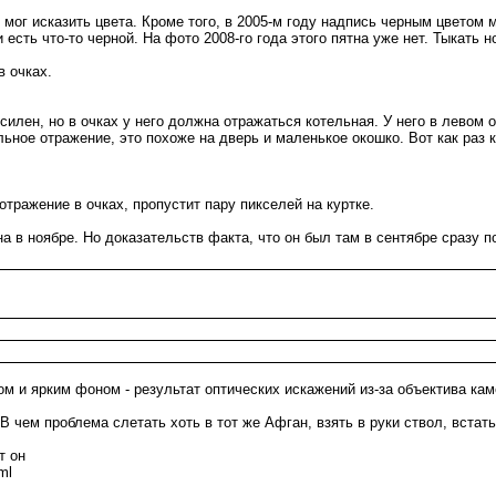
 мог исказить цвета. Кроме того, в 2005-м году надпись черным цветом 
сть что-то черной. На фото 2008-го года этого пятна уже нет. Тыкать н
в очках.
е силен, но в очках у него должна отражаться котельная. У него в левом
ьное отражение, это похоже на дверь и маленькое окошко. Вот как раз к
отражение в очках, пропустит пару пикселей на куртке.
 в ноябре. Но доказательств факта, что он был там в сентябре сразу по
ом и ярким фоном - результат оптических искажений из-за объектива ка
 чем проблема слетать хоть в тот же Афган, взять в руки ствол, встать
т он
ml