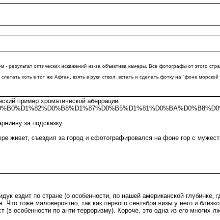
м - результат оптических искажений из-за объектива камеры. Все фотографы от этого стр
етать хоть в тот же Афган, взять в руки ствол, встать и сделать фотку на "фоне морской в
ческий пример хроматической аберрации
%D0%BC%D0%B0%D1%82%D0%B8%D1%87%D0%B5%D1%81%D0%BA%D0%
рниеву за подсказку.
ре живет, съездил за город и сфотографировался на фоне гор с мужестве
к ездит по стране (о особенности, по нашей американской глубинке, гд
я. Что тоже маловероятно, так как первого сентября визы у него и близко
т (в особенности по анти-терроризму). Короче, это одна из его многих л