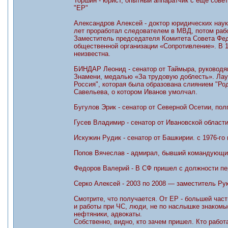
Торшин - юрист, опытный аппаратчик с еще сове
"ЕР"
Александров Алексей - доктор юридических наук
лет проработал следователем в МВД, потом раб
Заместитель председателя Комитета Совета Фед
общественной организации «Сопротивление». В 
неизвестна.
БИНДАР Леонид - сенатор от Таймыра, руководящ
Знамени, медалью «За трудовую доблесть». Лау
Россия", которая была образована слиянием "Род
Савельева, о котором Иванов умолчал.
Бугулов Эрик - сенатор от Северной Осетии, пол
Гусев Владимир - сенатор от Ивановской области
Искужин Рудик - сенатор от Башкирии. с 1976-го 
Попов Вячеслав - адмирал, бывший командующи
Федоров Валерий - В СФ пришел с должности пе
Серко Алексей - 2003 по 2008 — заместитель Ру
Смотрите, что получается. От ЕР - большей час
и работы при ЧС, люди, не по наслышке знакомые
нефтяники, адвокаты.
Собственно, видно, кто зачем пришел. Кто работа