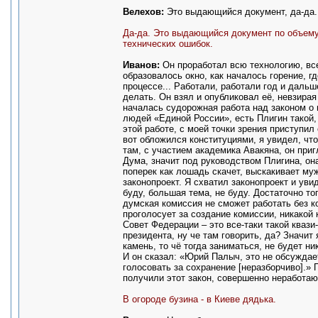
Велехов:
Это выдающийся документ, да-да.
Да-да. Это выдающийся документ по объему 
технических ошибок.
Иванов:
Он проработал всю технологию, все 
образовалось окно, как началось горение, 
процессе... Работали, работали год и дальше
делать. Он взял и опубликовал её, невзирая
началась судорожная работа над законом о 
людей «Единой России», есть Плигин такой, 
этой работе, с моей точки зрения приступил 
вот обложился конституциями, я увидел, чт
там, с участием академика Авакяна, он при
Дума, значит под руководством Плигина, он
поперек как лошадь скачет, выскакивает му
законопроект. Я схватил законопроект и уви
буду, большая тема, не буду. Достаточно то
думская комиссия не сможет работать без к
проголосует за создание комиссии, никакой к
Совет Федерации – это все-таки такой квази-
президента, ну че там говорить, да? Значит
камень, то чё тогда заниматься, не будет ни
И он сказал: «Юрий Палыч, это не обсуждает
голосовать за сохранение [неразборчиво].» 
получили этот закон, совершенно неработаю
В огороде бузина - в Киеве дядька.