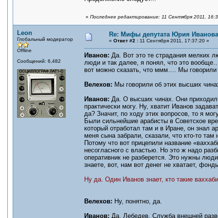
«
Последнее редактирование: 11 Сентября 2011, 16:3
Leon
Re: Мифы депутата Юрия Иванов
Глобальный модератор
«
Ответ #2 :
11 Сентября 2011, 17:37:20 »
Offline
Иванов:
Да. Вот это те страдания мелких лю
Сообщений: 6,482
люди и так далее, я понял, что это вообщ
вот можно сказать, что ммм…. Мы говорили
Велехов:
Мы говорили об этих высших чинах
Иванов:
Да. О высших чинах. Они приходили
практически могу. Ну, хватит Иванов задава
да? Значит, по ходу этих вопросов, то я мог
Были сильнейшие арабисты в Советское вре
который отработал там и в Иране, он знал а
меня сына забрали, сказали, что кто-то там
Потому что вот прицепили название «ваххаб
несогласного с властью. Но это ж надо разб
оперативник не разберется. Это нужны люди
знаете, вот, нам вот денег не хватает, фонд
Ну да. Один Иванов знает, кто такие ваххаб
Велехов:
Ну, понятно, да.
Иванов:
Да. Лебедев. Служба внешней разве