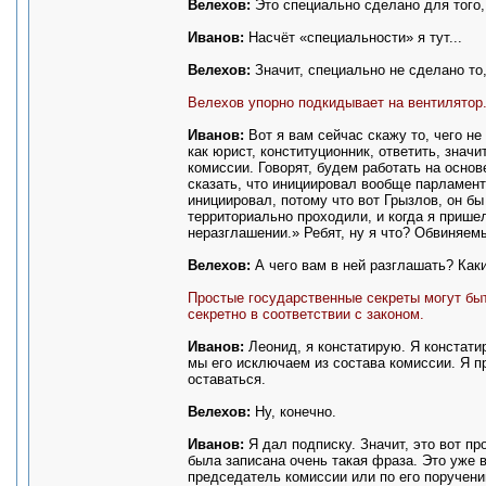
Велехов:
Это специально сделано для того,
Иванов:
Насчёт «специальности» я тут...
Велехов:
Значит, специально не сделано то
Велехов упорно подкидывает на вентилятор
Иванов:
Вот я вам сейчас скажу то, чего не
как юрист, конституционник, ответить, значи
комиссии. Говорят, будем работать на основ
сказать, что инициировал вообще парламент
инициировал, потому что вот Грызлов, он бы 
территориально проходили, и когда я пришел
неразглашении.» Ребят, ну я что? Обвиняем
Велехов:
А чего вам в ней разглашать? Как
Простые государственные секреты могут быть
секретно в соответствии с законом.
Иванов:
Леонид, я констатирую. Я констати
мы его исключаем из состава комиссии. Я пр
оставаться.
Велехов:
Ну, конечно.
Иванов:
Я дал подписку. Значит, это вот пр
была записана очень такая фраза. Это уже 
председатель комиссии или по его поручению