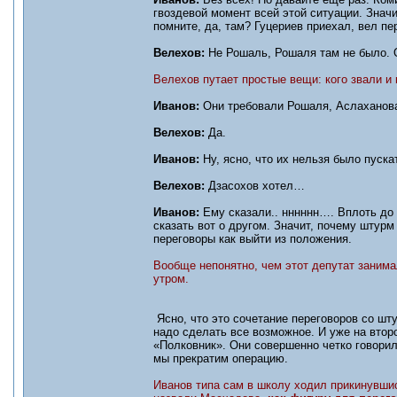
гвоздевой момент всей этой ситуации. Значи
помните, да, там? Гуцериев приехал, вел пе
Велехов:
Не Рошаль, Рошаля там не было. О
Велехов путает простые вещи: кого звали и
Иванов:
Они требовали Рошаля, Аслаханова 
Велехов:
Да.
Иванов:
Ну, ясно, что их нельзя было пуск
Велехов:
Дзасохов хотел…
Иванов:
Ему сказали.. нннннн…. Вплоть до т
сказать вот о другом. Значит, почему штур
переговоры как выйти из положения.
Вообще непонятно, чем этот депутат занимал
утром.
Ясно, что это сочетание переговоров со шт
надо сделать все возможное. И уже на втор
«Полковник». Они совершенно четко говорил
мы прекратим операцию.
Иванов типа сам в школу ходил прикинувш