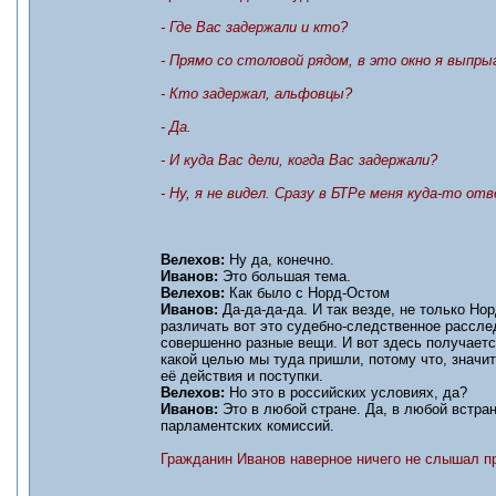
- Где Вас задержали и кто?
- Прямо со столовой рядом, в это окно я выпры
- Кто задержал, альфовцы?
- Да.
- И куда Вас дели, когда Вас задержали?
- Ну, я не видел. Сразу в БТРе меня куда-то о
Велехов:
Ну да, конечно.
Иванов:
Это большая тема.
Велехов:
Как было с Норд-Остом
Иванов:
Да-да-да-да. И так везде, не только Но
различать вот это судебно-следственное рассле
совершенно разные вещи. И вот здесь получается
какой целью мы туда пришли, потому что, значи
её действия и поступки.
Велехов:
Но это в российских условиях, да?
Иванов:
Это в любой стране. Да, в любой встран
парламентских комиссий.
Гражданин Иванов наверное ничего не слышал пр