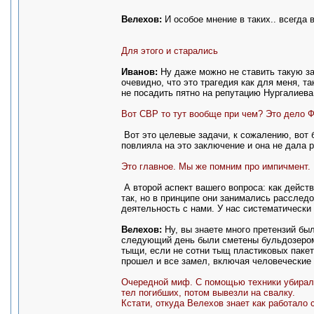
Велехов:
И особое мнение в таких.. всегда
Для этого и старались
Иванов:
Ну даже можно не ставить такую зад
очевидно, что это трагедия как для меня, та
не посадить пятно на репутацию Нургалиев
Вот СВР то тут вообще при чем? Это дело 
Вот это целевые задачи, к сожалению, вот б
повлияла на это заключение и она не дала 
Это главное. Мы же помним про импичмент.
А второй аспект вашего вопроса: как действ
так, но в принципе они занимались расследо
деятельность с нами. У нас систематически 
Велехов:
Ну, вы знаете много претензий был
следующий день были сметены бульдозером.
тыщи, если не сотни тыщ пластиковых паке
прошел и все замел, включая человеческие 
Очередной миф. С помощью техники убирали
тел погибших, потом вывезли на свалку.
Кстати, откуда Велехов знает как работало 