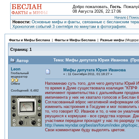
Добро пожаловать,
Гость
. Пожалу
08 Августа 2026, 22:17:06
Начало
|
Помо
Новости:
Основные мифы и факты, связанные с бесланским терак
Хронология событий 3 сентября по минутам в фотографиях.
Факты и Мифы Беслана
|
Факты и Мифы Беслана
|
Разные мифы
(Модера
Страниц:
1
Тема: Мифы депутата Юрия Иванова (Проч
Автор
Leon
Мифы депутата Юрия Иванова
Глобальный
«
:
11 Сентября 2011, 01:18:27 »
модератор
Напоминаю суть того, для чего депутаты Юрий 
Offline
то время в Думе существовала коалиция "КПРФ и
Сообщений: 6,482
импичмент правительства с дальнейшим продвиж
импичмента у них не хватало голосов и Беслан 
Согласованный вброс негативной информации об
изменить настроения в Госдуме и мог позволить 
то, что говорит Ю. Иванов и то, о чем он умалчи
рвущихся к кормушке - все средства хороши. Да
участники передачи проходят у нас по разряду т
http://www.reyndar.org/beslan/forum/index.php/topic
Свои комментарии буду выделять цветом.