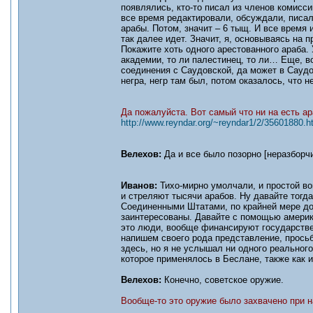
появлялись, кто-то писал из членов комисси
все время редактировали, обсуждали, писал
арабы. Потом, значит – 6 тыщ. И все время
так далее идет. Значит, я, основываясь на п
Покажите хоть одного арестованного араба. 
академии, то ли палестинец, то ли… Еще, в
соединения с Саудовской, да может в Саудо
негра, негр там был, потом оказалось, что 
Да пожалуйста. Вот самый что ни на есть ар
http://www.reyndar.org/~reyndar1/2/35601880.h
Велехов:
Да и все было позорно [неразборчи
Иванов:
Тихо-мирно умолчали, и простой во
и стреляют тысячи арабов. Ну давайте тогда
Соединенными Штатами, по крайней мере до
заинтересованы. Давайте с помощью америк
это люди, вообще финансируют государстве
напишем своего рода представление, просьб
здесь, но я не услышал ни одного реального
которое применялось в Беслане, также как 
Велехов:
Конечно, советское оружие.
Вообще-то это оружие было захвачено при 