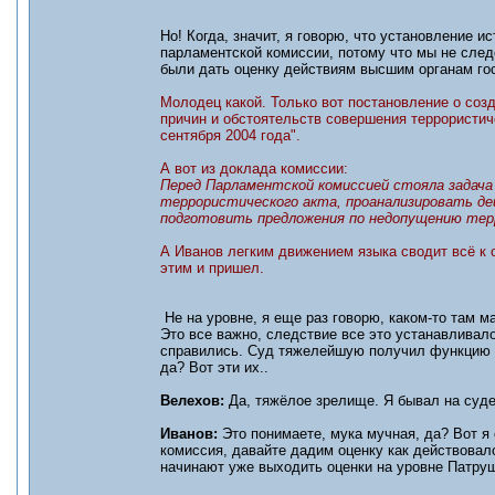
Но! Когда, значит, я говорю, что установление 
парламентской комиссии, потому что мы не след
были дать оценку действиям высшим органам го
Молодец какой. Только вот постановление о со
причин и обстоятельств совершения террористиче
сентября 2004 года".
А вот из доклада комиссии:
Перед Парламентской комиссией стояла задач
террористического акта, проанализировать де
подготовить предложения по недопущению тер
А Иванов легким движением языка сводит всё к о
этим и пришел.
Не на уровне, я еще раз говорю, каком-то там м
Это все важно, следствие все это устанавливало
справились. Суд тяжелейшую получил функцию н
да? Вот эти их..
Велехов:
Да, тяжёлое зрелище. Я бывал на суде
Иванов:
Это понимаете, мука мучная, да? Вот я 
комиссия, давайте дадим оценку как действовал
начинают уже выходить оценки на уровне Патруш