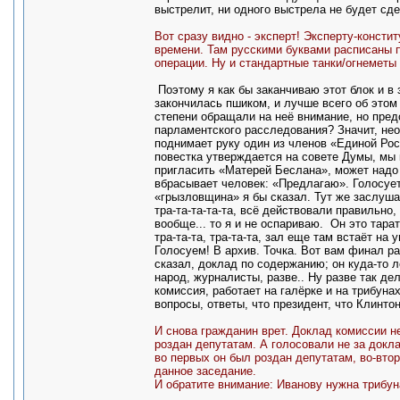
выстрелит, ни одного выстрела не будет сдел
Вот сразу видно - эксперт! Эксперту-консти
времени. Там русскими буквами расписаны п
операции. Ну и стандартные танки/огнеметы -
Поэтому я как бы заканчиваю этот блок и в 
закончилась пшиком, и лучше всего об этом 
степени обращали на неё внимание, но предс
парламентского расследования? Значит, неож
поднимает руку один из членов «Единой Ро
повестка утверждается на совете Думы, мы 
пригласить «Матерей Беслана», может надо б
вбрасывает человек: «Предлагаю». Голосует
«грызловщина» я бы сказал. Тут же заслуша
тра-та-та-та-та, всё действовали правильно
вообще... то я и не оспариваю. Он это тара
тра-та-та, тра-та-та, зал еще там встаёт на 
Голосуем! В архив. Точка. Вот вам финал ра
сказал, доклад по содержанию; он куда-то л
народ, журналисты, разве.. Ну разве так де
комиссия, работает на галёрке и на трибуна
вопросы, ответы, что президент, что Клинтон
И снова гражданин врет. Доклад комиссии н
роздан депутатам. А голосовали не за докла
во первых он был роздан депутатам, во-вто
данное заседание.
И обратите внимание: Иванову нужна трибун