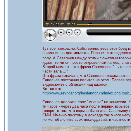
Тут всё прекрасно. Собственно, весь этот бред
внимание на два момента. Перове - это видеосю
полу. А Савельев между этими сюжетами говорит
идиот, то ли он просто откровенный наглец, счи
Второй момент - это фраза Савельева "...что все
части зала ..."
Эта фраза означает, что Савельев отказывается о
Савельев постоянно палится на этом. Первая вер
видеосюжет с облаками над школой.
Вот на этот:
http://www.reyndar.org/beslan/forum/index.php/topic
Савельев доложил свое "мнение" на комиссии. Ко
ти часов - через два часа после первых взрывов
говорят о том, что взрыва было два. Савельеву
СМИ. Именно по-этому в докладе так много несу
не мог объяснить всех последствий, в частности