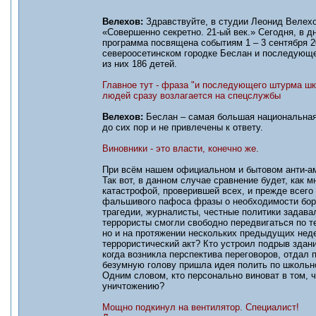
Велехов:
Здравствуйте, в студии Леонид Велехо
«Совершенно секретно. 21-ый век.» Сегодня, в 
программа посвящена событиям 1 – 3 сентября 20
североосетинском городке Беслан и последующе
из них 186 детей.
Главное тут - фраза "и последующего штурма шк
людей сразу возлагается на спецслужбы
Велехов:
Беслан – самая большая национальная 
до сих пор и не привлечены к ответу.
Виновники - это власти, конечно же.
При всём нашем официальном и бытовом анти-аме
Так вот, в данном случае сравнение будет, как 
катастрофой, проверившей всех, и прежде всего
фальшивого пафоса фразы о необходимости борь
трагедии, журналисты, честные политики задава
террористы смогли свободно передвигаться по те
но и на протяжении нескольких предыдущих неде
террористический акт? Кто устроил подрыв здани
когда возникла перспектива переговоров, отдал 
безумную голову пришла идея полить по школьно
Одним словом, кто персонально виноват в том, 
уничтожению?
Мощно подкинул на вентилятор. Специалист!