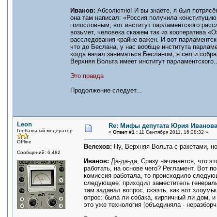
Иванов:
Абсолютно! И вы знаете, я был потрясён
она там написал: «Россия получила конституцию
голословным, вот институт парламентского рассл
возьмет, человека скажем так из кооператива «О
расследования крайне важен. И вот парламентск
что до Беслана, у нас вообще института парламен
когда начал заниматься Бесланом, я сел и собрал
Верхняя Вольта имеет институт парламентского..
Это правда
Продолжение следует...
Leon
Re: Мифы депутата Юрия Иванов
Глобальный модератор
«
Ответ #1 :
11 Сентября 2011, 16:28:32 »
Offline
Велехов:
Ну, Верхняя Вольта с ракетами, н
Сообщений: 6,482
Иванов:
Да-да-да, Сразу начинается, что э
работать, на основе чего? Регламент. Вот 
комиссия работала, то происходило следую
следующее: приходил заместитель генераль
там задавал вопрос, скээть, как вот злоумы
опрос: была ли собака, кирпичный ли дом, и
это уже технология [объединяла - неразборч