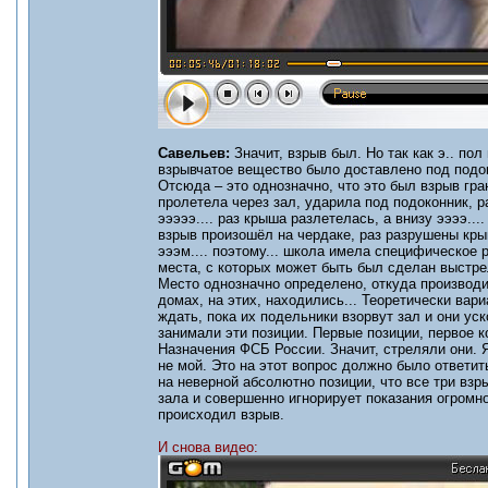
Савельев:
Значит, взрыв был. Но так как э.. по
взрывчатое вещество было доставлено под подок
Отсюда – это однозначно, что это был взрыв гра
пролетела через зал, ударила под подоконник, ра
эээээ.... раз крыша разлетелась, а внизу ээээ...
взрыв произошёл на чердаке, раз разрушены кры
эээм.... поэтому... школа имела специфическое
места, с которых может быть был сделан выстре
Место однозначно определено, откуда производи
домах, на этих, находились... Теоретически вар
ждать, пока их подельники взорвут зал и они уск
занимали эти позиции. Первые позиции, первое к
Назначения ФСБ России. Значит, стреляли они. 
не мой. Это на этот вопрос должно было ответить
на неверной абсолютно позиции, что все три взры
зала и совершенно игнорирует показания огромно
происходил взрыв.
И снова видео: