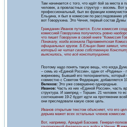
Там начинается с того, что идёт бой за места в 
человек, а провластных структур – восемь. Вот у
профессиональный, был во фракции коммунистов,
Ельцина, я был в комиссии по расследованию уб
вот Говорухина. Это Чечня, первый состав Думы 93
Гражданин Иванов путается. Если комиссия созд
комиссией Говорухина получилось ровно наоборо
что пишет Говорухин в своей книге "Комиссия Го
Поначалу, когда возникла Парламентская Коми
официальных кругов. Б.Ельцин даже заявил, чт
который не читал свою собственную Конституц
выяснилось, что всё конституционно.
Поэтому надо понять такую вещь, что когда Дум
– семь из «Единой России», один от «Родины» - 
жириновец. Бывший его телохранитель, который 
совместно с Советом Федерации, добавляется 10
Велехов:
Это уже совершенно однородные.
Иванов:
Часть из них «Единой России», часть в
структура. И зампред – Торшин. 21 человек то ест
соотношение 19-2 будет идти на протяжении всей
они преследовали какую свою цель.
Иванов открытым текстом объясняет, что его цел
дерьма мажет всех остальных членов комиссии.
Вот, например, Аркадий Баскаев. Генерал-полк
группировкой федеральных войск в Чечне.
В шк