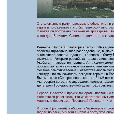
Эту сломанную раму невозможно объяснить ни вз
взрыв и по-Савельеву это был еще один выстрел
И позже он постоянно съезжал на три взрыва. Вот
было два. В общем, Савельев, сам того не жела
Велехов:
После 11 сентября власти США кардин
провели тщательнейшее расследование, выявили 
в том числе совсем недавно – главного – Усаму 
отличие от Америки российская власть лишь во
Якобы для наведения порядка. А на самом деле 
российская власть установила некую «вертикаль
местное самоуправление и ответственность мест
конструкции мы пожинаем сегодня: теракты в Ро
Вы смотрите «Совершенно секретно. 21-ый век.»
мы говорим сегодня с адвокатом, членом парлам
депутатом Государственной думы трёх созывов
Первое. Велехов и прочие либералы постоянно тв
стесняются рассказать, кто из ответственных ли
машины с боевиками. Проспали? Проспали. Кто н
Второе. Про отмену выборов губернаторов - тоже
людей по себе, объясняя мотивы поступков свои