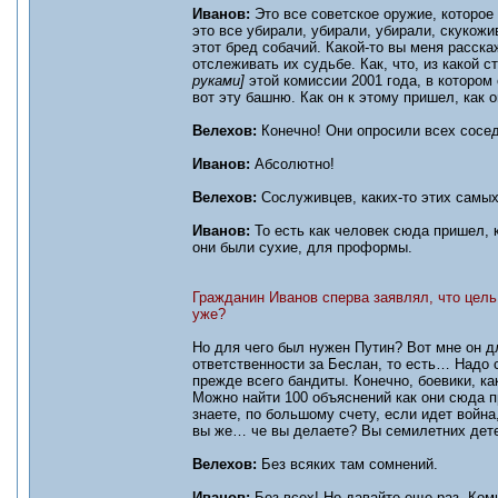
Иванов:
Это все советское оружие, которое 
это все убирали, убирали, убирали, скукожи
этот бред собачий. Какой-то вы меня расска
отслеживать их судьбе. Как, что, из какой 
руками]
этой комиссии 2001 года, в котором
вот эту башню. Как он к этому пришел, как 
Велехов:
Конечно! Они опросили всех сос
Иванов:
Абсолютно!
Велехов:
Сослуживцев, каких-то этих самы
Иванов:
То есть как человек сюда пришел, к
они были сухие, для проформы.
Гражданин Иванов сперва заявлял, что цель
уже?
Но для чего был нужен Путин? Вот мне он 
ответственности за Беслан, то есть… Надо 
прежде всего бандиты. Конечно, боевики, ка
Можно найти 100 объяснений как они сюда 
знаете, по большому счету, если идет война,
вы же… че вы делаете? Вы семилетних дет
Велехов:
Без всяких там сомнений.
Иванов:
Без всех! Но давайте еще раз. Коми