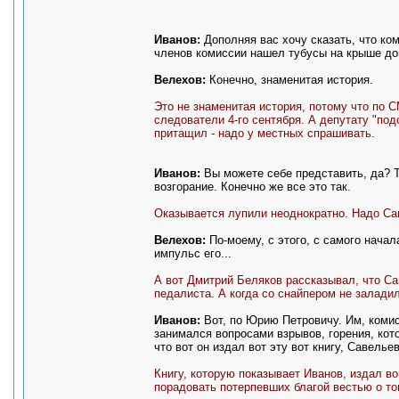
Иванов:
Дополняя вас хочу сказать, что ко
членов комиссии нашел тубусы на крыше до
Велехов:
Конечно, знаменитая история.
Это не знаменитая история, потому что по 
следователи 4-го сентября. А депутату "под
притащил - надо у местных спрашивать.
Иванов:
Вы можете себе представить, да? Т
возгорание. Конечно же все это так.
Оказывается лупили неоднократно. Надо Са
Велехов:
По-моему, с этого, с самого начал
импульс его...
А вот Дмитрий Беляков рассказывал, что Са
педалиста. А когда со снайпером не заладил
Иванов:
Вот, по Юрию Петровичу. Им, комис
занимался вопросами взрывов, горения, кото
что вот он издал вот эту вот книгу, Савельев
Книгу, которую показывает Иванов, издал в
порадовать потерпевших благой вестью о том