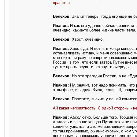
нравится.
Велехов:
Значит теперь, тогда его еще не б
Иванов:
И как его удачно сейчас сравнили – 
очевидно, какие-то более низкие части тела,
Велехов:
Хвост, очевидно.
Иванов:
Хвост, да. И вот я, в конце концов
устанавливать истину, и меня совершенно мо
мне никто ни разу не запретил высказать мне
России» в том, что если завтра Путин внесе
тут же проголосуют и встанут в очередь.
Велехов:
Но это трагедия России, а не «Ед
Иванов:
Ну, значит, вот надо понимать, чт
этом фоне, и задача была, если... Я, наприм
Велехов:
Простите, значит, у вашей комисс
Ай какая неприятность. С одной стороны - не
Иванов:
Абсолютно. Больше того, Торшин их 
длилось и в конце концов Путин так и не пр
конечно, узнать», а это же важнейший вопро
то там проничевых, об анисимовых, о ком уг
верховным главнокомандующим является през