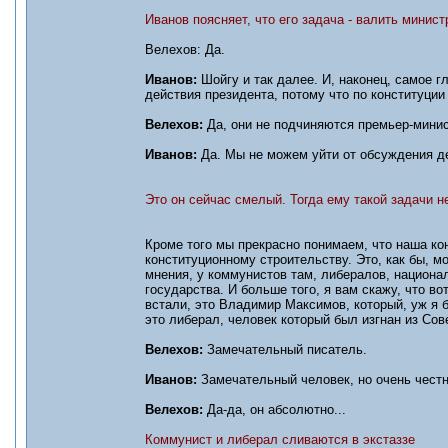
Иванов поясняет, что его задача - валить минист
Велехов: Да.
Иванов:
Шойгу и так далее. И, наконец, самое 
действия президента, потому что по конституци
Велехов:
Да, они не подчиняются премьер-минис
Иванов:
Да. Мы не можем уйти от обсуждения д
Это он сейчас смелый. Тогда ему такой задачи н
Кроме того мы прекрасно понимаем, что наша кон
конституционному строительству. Это, как бы, м
мнения, у коммунистов там, либералов, национал
государства. И больше того, я вам скажу, что во
встали, это Владимир Максимов, который, уж я 
это либерал, человек который был изгнан из Сов
Велехов:
Замечательный писатель.
Иванов:
Замечательный человек, но очень честны
Велехов:
Да-да, он абсолютно...
Коммунист и либерал сливаются в экстаззе