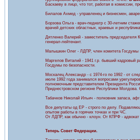
Баскаеву в лицо, что тот, работая в комиссии, 
Билалов Ахмед - управленец и бизнесмен, аваре
Борзова Ольга - врач-педиатр с 30-летним стаж
врачей детских областных, краевых и республика
Дятленко Валерий - заместитель председателя К
генерал-лейтенант.
Малышкин Олег - ЛДПР, член комитета Госдумы 
Маргелов Виталий - 1941 г.р. бывший кадровый 
Госдумы по безопасности.
Москалец Александр - с 1974-го по 1992 - от сл
июле 1992 года занимался вопросами урегулиров
полномочным представителем Президента Росси
Приднестровском регионе Республики Молдова. 
Табачков Николай Ильич - полковник запаса, афг
Все депутаты од ЕР - строго по делу. Подавляю
опытом работы в горячих точках и при ЧС.
От ЛДПР, как обычно - клоун. От КПРФ - адвокат
Теперь Совет Федерации.