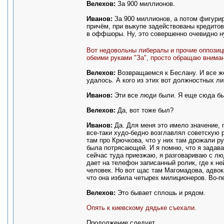
Велехов:
За 900 миллионов.
Иванов:
За 900 миллионов, а потом фигурир
причём, при выкупе задействованы кредитов
в оффшоры. Ну, это совершенно очевидно ну
Вот недовольны либералы и прочие оппозиц
обеими руками "За", просто обращаю внима
Велехов:
Возвращаемся к Беслану. И все же
удалось. А кого из этих вот должностных л
Иванов:
Эти все люди были. Я еще сюда бы
Велехов:
Да, вот тоже был?
Иванов:
Да. Для меня это имело значение, 
все-таки худо-бедно возглавлял советскую 
там про Крючкова, что у них там дрожали ру
была потрясающей. И я помню, что я задавал
сейчас туда приезжаю, я разговариваю с лю
дает на телефон записанный ролик, где к не
человек. Но вот щас там Магомадова, адвок
что она избила четырех милиционеров. Во-п
Велехов:
Это бывает сплошь и рядом.
Опять к киевскому дядьке съехали.
Продолжение следует...