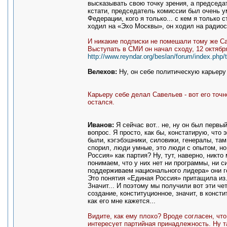
высказывать свою точку зрения, а председа
кстати, председатель комиссии был очень у
Федерации, кого я только... с кем я только
ходил на «Эхо Москвы», он ходил на радиос
И никакие подписки не помешали тому же С
Выступать в СМИ он начал сходу, 12 октября
http://www.reyndar.org/beslan/forum/index.php/
Велехов:
Ну, он себе политическую карьеру 
Карьеру себе делал Савельев - вот его точн
остался.
Иванов:
Я сейчас вот.. не, ну он был первы
вопрос. Я просто, как бы, констатирую, что 
были, кэгэбэшники, силовики, генералы, там
спорил, люди умные, это люди с опытом, но
Россия» как партия? Ну, тут, наверно, никт
понимаем, что у них нет ни программы, ни 
поддерживаем национального лидера» они го
Это понятия «Единая Россия» притащила из..
Значит... И поэтому мы получили вот эти че
создание, конституционное, значит, в консти
как его мне кажется...
Видите, как ему плохо? Вроде согласен, чт
интересует партийная принадлежность. Ну 