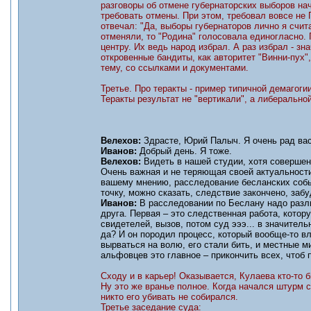
разговоры об отмене губернаторских выборов нач
требовать отмены. При этом, требовал вовсе не 
отвечал: "Да, выборы губернаторов лично я счит
отменяли, то "Родина" голосовала единогласно.
центру. Их ведь народ избрал. А раз избрал - зн
откровенные бандиты, как авторитет "Винни-пух
тему, со ссылками и документами.
Третье. Про теракты - пример типичной демагоги
Теракты результат не "вертикали", а либерально
Велехов:
Здрасте, Юрий Палыч. Я очень рад вас
Иванов:
Добрый день. Я тоже.
Велехов:
Видеть в нашей студии, хотя совершенн
Очень важная и не теряющая своей актуальности
вашему мнению, расследование бесланских собы
точку, можно сказать, следствие закончено, забу
Иванов:
В расследовании по Беслану надо разл
друга. Первая – это следственная работа, котор
свидетелей, вызов, потом суд эээ... в значитель
да? И он породил процесс, который вообще-то вл
вырваться на волю, его стали бить, и местные м
альфовцев это главное – прикончить всех, чтоб 
Сходу и в карьер! Оказывается, Кулаева кто-то б
Ну это же вранье полное. Когда начался штурм с
никто его убивать не собирался.
Третье заседание суда: