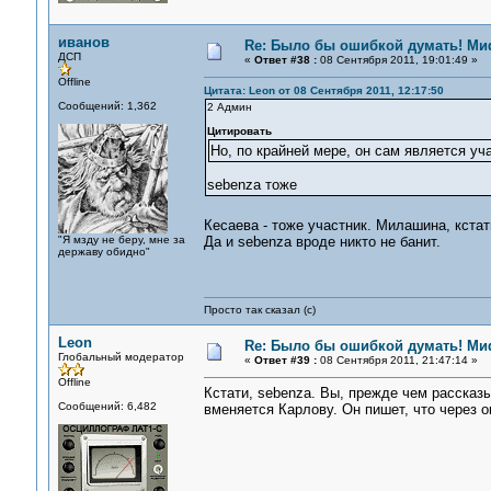
иванов
Re: Было бы ошибкой думать! Ми
ДСП
«
Ответ #38 :
08 Сентября 2011, 19:01:49 »
Offline
Цитата: Leon от 08 Сентября 2011, 12:17:50
Сообщений: 1,362
2 Админ
Цитировать
Но, по крайней мере, он сам является уч
sebenza тоже
Кесаева - тоже участник. Милашина, кстат
"Я мзду не беру, мне за
Да и sebenza вроде никто не банит.
державу обидно"
Просто так сказал (с)
Leon
Re: Было бы ошибкой думать! Ми
Глобальный модератор
«
Ответ #39 :
08 Сентября 2011, 21:47:14 »
Offline
Кстати, sebenza. Вы, прежде чем рассказы
Сообщений: 6,482
вменяется Карлову. Он пишет, что через о