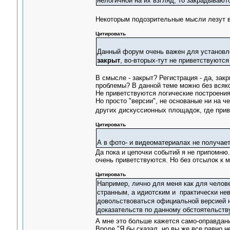
нелогичной на их взгляд, то закрадывают
Некоторым подозрительные мысли лезут в
Цитировать
Данный форум очень важен для установле
закрыт
, во-вторых-тут не приветствуются
В смысле - закрыт? Регистрация - да, зак
проблемы? В данной теме можно без всяко
Не приветствуются логические построени
Но просто "версии", не основаные ни на ч
других дискуссионных площадок, где прив
Цитировать
А в фото- и видеоматериалах не получае
Да пока и цепочки событий я не припомню.
очень приветствуются. Но без отсылок к 
Цитировать
Например, лично для меня как для челове
странным, а идиотским и практически не
довольствоваться официальной версией не
доказательств по данному обстоятельств
А мне это больше кажется само-оправда
Вроде "Я бы сказал, но вы же все равно не