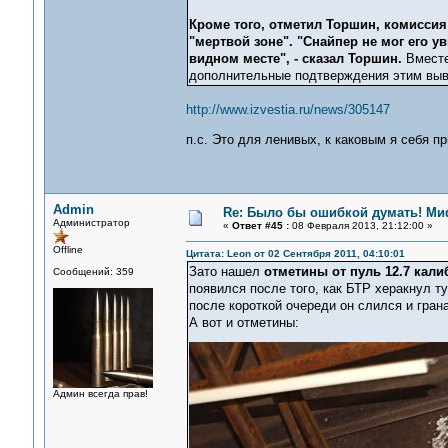
Кроме того, отметил Торшин, комиссия 
"мертвой зоне". "Снайпер не мог его у
видном месте", - сказал Торшин.
Вместе
дополнительные подтверждения этим выв
http://www.izvestia.ru/news/305147
п.с. Это для ленивых, к каковым я себя п
Admin
Re: Было бы ошибкой думать! Ми
Администратор
«
Ответ #45 :
08 Февраля 2013, 21:12:00 »
Offline
Цитата: Leon от 02 Сентября 2011, 04:10:01
Зато нашел
отметины от пуль 12.7 кали
Сообщений: 359
появился после того, как БТР херакнул ту
после короткой очереди он слился и гран
А вот и отметины:
Админ всегда прав!