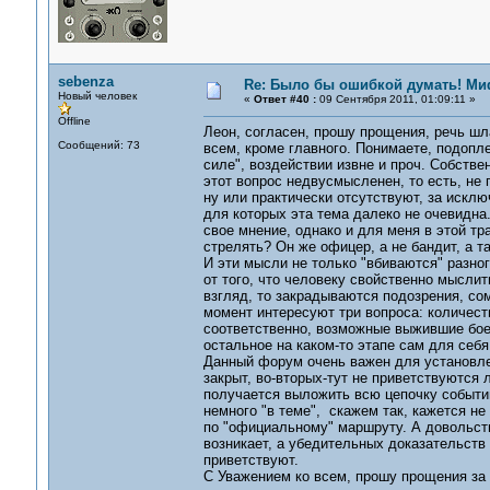
sebenza
Re: Было бы ошибкой думать! Ми
Новый человек
«
Ответ #40 :
09 Сентября 2011, 01:09:11 »
Offline
Леон, согласен, прошу прощения, речь шла
Сообщений: 73
всем, кроме главного. Понимаете, подопле
силе", воздействии извне и проч. Собстве
этот вопрос недвусмысленен, то есть, не 
ну или практически отсутствуют, за исклю
для которых эта тема далеко не очевидна.
свое мнение, однако и для меня в этой тр
стрелять? Он же офицер, а не бандит, а т
И эти мысли не только "вбиваются" разно
от того, что человеку свойственно мыслит
взгляд, то закрадываются подозрения, сом
момент интересуют три вопроса: количест
соответственно, возможные выжившие бое
остальное на каком-то этапе сам для себя
Данный форум очень важен для установлен
закрыт, во-вторых-тут не приветствуются 
получается выложить всю цепочку событи
немного "в теме", скажем так, кажется н
по "официальному" маршруту. А довольств
возникает, а убедительных доказательств
приветствуют.
С Уважением ко всем, прошу прощения за р