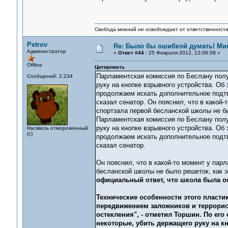
Свобода мнений не освобождает от ответственности 
Petrov
Re: Было бы ошибкой думать! Ми
Администратор
«
Ответ #44 :
25 Февраля 2012, 12:06:58 »
Offline
Цитировать
Парламентская комиссия по Беслану полу
Сообщений: 2,234
руку на кнопке взрывного устройства. Об
продолжаем искать дополнительное подтв
сказал сенатор. Он пояснил, что в какой
спортзала первой бесланской школы не б
Парламентская комиссия по Беслану полу
руку на кнопке взрывного устройства. Об
Насквозь отмороженный
(с)
продолжаем искать дополнительное подтв
сказал сенатор.
Он пояснил, что в какой-то момент у пар
бесланской школы не было решеток, как 
официальный ответ, что школа была ос
Технические особенности этого пластик
передвижением заложников и террорист
остекления", - отметил Торшин. По его 
некоторые, убить держащего руку на к