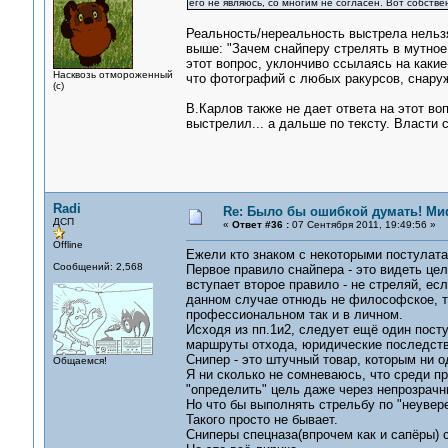
его не являюсь, со многим не согласен. Вот собствен
Реальность/нереальность выстрела нельз
выше: "Зачем снайперу стрелять в мутное 
этот вопрос, уклончиво ссылаясь на какие
Насквозь отмороженный
что фотографий с любых ракурсов, снаружи
(с)
В.Карлов также не дает ответа на этот во
выстрелил... а дальше по тексту. Власти с
Radi
Re: Было бы ошибкой думать! Ми
ДСП
«
Ответ #36 :
07 Сентября 2011, 19:49:56 »
Offline
Ежели кто знаком с некоторыми постулата
Сообщений: 2,568
Первое правило снайпера - это видеть цел
вступает второе правило - не стреляй, ес
данном случае отнюдь не философское, т
профессиональном так и в личном.
Исходя из пп.1и2, следует ещё один посту
маршруты отхода, юридические последств
Снипер - это штучный товар, которым ни о
Общаемся!
Я ни сколько не сомневаюсь, что среди п
"определить" цель даже через непрозрачн
Но что бы выполнять стрельбу по "неувере
Такого просто не бывает.
Сниперы спецназа(впрочем как и сапёры) с