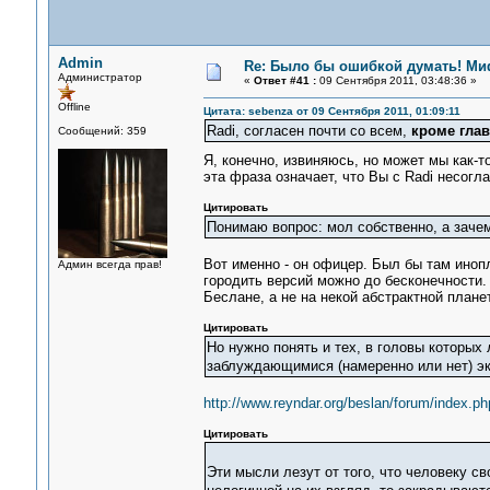
Admin
Re: Было бы ошибкой думать! Ми
Администратор
«
Ответ #41 :
09 Сентября 2011, 03:48:36 »
Offline
Цитата: sebenza от 09 Сентября 2011, 01:09:11
Radi, согласен почти со всем,
кроме глав
Сообщений: 359
Я, конечно, извиняюсь, но может мы как-
эта фраза означает, что Вы с Radi несогл
Цитировать
Понимаю вопрос: мол собственно, а заче
Вот именно - он офицер. Был бы там инопл
Админ всегда прав!
городить версий можно до бесконечности.
Беслане, а не на некой абстрактной плане
Цитировать
Но нужно понять и тех, в головы которых
заблуждающимися (намеренно или нет) э
http://www.reyndar.org/beslan/forum/index.php
Цитировать
Эти мысли лезут от того, что человеку с