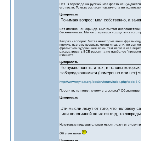
Нет. В переводе на русский моя фраза не нуждается.
его посте. То есть согласен частично, а не полность
Цитировать
Понимаю вопрос: мол собственно, а зач
Вот именно - он офицер. Был бы там инопланетянин 
бесконечности. Мы же стараемся исходить из того п
Как раз наоборот. Читая некоторые ваши фразы о
плохие, поэтому взорвать могли лишь они, не зря же
фразы "чем чудовищнее ложь, тем легче в нее верят
рассматривать ВСЕ версии, а не наиболее "привычны
извините.
Цитировать
Но нужно понять и тех, в головы которых
заблуждающимися (намеренно или нет) э
http://www.reyndar.org/beslan/forum/index.php/topic,8.0
Простите, не понял, к чему эта сслыка? Объяснени
Цитировать
Эти мысли лезут от того, что человеку с
или нелогичной на их взгляд, то закрады
Некоторым подозрительные мысли лезут в голову п
Об этом ниже
Цитировать