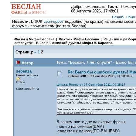
Добро пожаловать,
Гость
. Пожалу
08 Августа 2026, 17:48:01
Начало
|
Помо
Новости:
В ЖЖ
Leon-spb67
подробно (но кратко) изложены событи
форуме - прочтите там (по тэгу Беслан).
Факты и Мифы Беслана
|
Факты и Мифы Беслана
|
Рецензии и разбор
лет спустя" - Было бы ошибкой думать! Мифы В. Карлова.
Страниц:
«
1
2
Тема: "Беслан, 7 лет спустя" - Было б
Автор
sebenza
Re: Было бы ошибкой думать! Ми
Новый человек
«
Ответ #30 :
07 Сентября 2011, 01:20:34 »
Offline
Цитата: Petrov от 07 Сентября 2011, 00:38:27
Сообщений: 73
Сама попытка доказать возможность выстрела снайпе
раскалённой сковородке голым задом втечение часа.
доказать, что крокодил больше зеленый, чем длинный
если за час на сковородке можно чисто теоретическ
ситуации "снайпер против педалиста" позитивов от 
Так что все эти умозаключения сводятся к одному: 
убить всех заложников".
В вашем посте две ключевые фразы:
-чем-то напоминает(ВАМ)
-сводятся к одному(ПО-ВАШЕМУ)