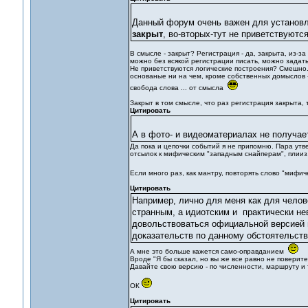
Данный форум очень важен для установле
закрыт
, во-вторых-тут не приветствуютс
В смысле - закрыт? Регистрация - да, закрыта, из-з
можно без всякой регистрации писать, можно задат
Не приветствуются логические построения? Смешно. 
основаные ни на чем, кроме собственных домыслов -
свобода слова ... от смысла
Закрыт в том смысле, что раз регистрация закрыта, т
Цитировать
А в фото- и видеоматериалах не получае
Да пока и цепочки событий я не припомню. Пара утве
отсылок к мифическим "западным снайперам", плииз
Если много раз, как мантру, повторять слово "мифи
Цитировать
Например, лично для меня как для челове
странным, а идиотским и практически н
довольствоваться официальной версией н
доказательств по данному обстоятельств
А мне это больше кажется само-оправданием
Вроде "Я бы сказал, но вы же все равно не поверите.
Давайте свою версию - по численности, маршруту и т
ОК
Цитировать