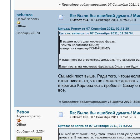
«
Последнее редактирование: 07 Сентября 2011, 1
sebenza
Re: Было бы ошибкой думать! Ми
Новый человек
«
Ответ #34 :
07 Сентября 2011, 07:53:23 »
Offline
Цитата: Petrov от 07 Сентября 2011, 02:41:29
Сообщений: 73
Цитата: sebenza от 07 Сентября 2011, 01:20:34
В вашем посте две ключевые фразы:
-чем-то напоминает(ВАМ)
-сводятся к одному(ПО-ВАШЕМУ)
А ради чего вы стремитесь доказать, что выстрел 
Ваши посты на ключевые фразы разбирать не буду. 
См. мой пост выше. Ради того, чтобы если
стоит писать то, что не сможете доказать.
в критике Карлова есть пробелы. Сразу ог
все.
«
Последнее редактирование: 15 Марта 2013, 19:08
Petrov
Re: Было бы ошибкой думать! Ми
Администратор
«
Ответ #35 :
07 Сентября 2011, 17:41:28 »
Offline
Цитата: sebenza от 07 Сентября 2011, 07:53:23
Сообщений: 2,234
См. мой пост выше. Ради того, чтобы если уж делает
доказать. В частности, нереальность такого выстрел