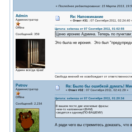
«
Последнее редактирование: 15 Марта 2013, 19:52
Admin
Re: Напоминание
Администратор
«
Ответ #31 :
07 Сентября 2011, 02:24:40 
Offline
Цитата: sebenza от 07 Сентября 2011, 01:02:55
Ценю иронию Админа. Теперь по пунктам:
Сообщений: 359
Это была не ирония. Это был "предупред
Админ всегда прав!
Свобода мнений не освобождает от ответственности 
Petrov
Re: Было бы ошибкой думать! Ми
Администратор
«
Ответ #32 :
07 Сентября 2011, 02:41:29 »
Offline
Цитата: sebenza от 07 Сентября 2011, 01:20:34
Сообщений: 2,234
В вашем посте две ключевые фразы:
-чем-то напоминает(ВАМ)
-сводятся к одному(ПО-ВАШЕМУ)
А ради чего вы стремитесь доказать, что