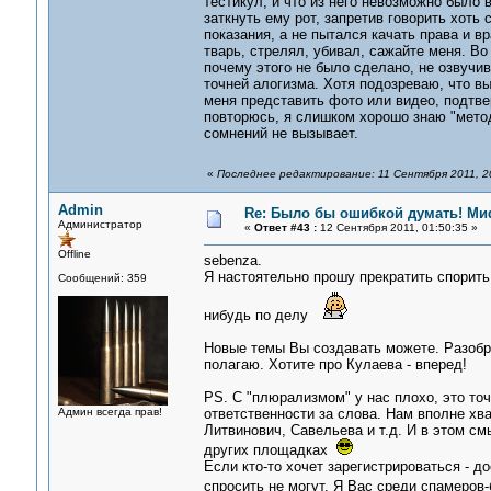
тестикул, и что из него невозможно было 
заткнуть ему рот, запретив говорить хоть 
показания, а не пытался качать права и вр
тварь, стрелял, убивал, сажайте меня. Во 
почему этого не было сделано, не озвучи
точней алогизма. Хотя подозреваю, что вы
меня представить фото или видео, подтве
повторюсь, я слишком хорошо знаю "методы
сомнений не вызывает.
«
Последнее редактирование: 11 Сентября 2011, 2
Admin
Re: Было бы ошибкой думать! Ми
Администратор
«
Ответ #43 :
12 Сентября 2011, 01:50:35 »
Offline
sebenza.
Я настоятельно прошу прекратить спорить 
Сообщений: 359
нибудь по делу
Новые темы Вы создавать можете. Разобра
полагаю. Хотите про Кулаева - вперед!
PS. С "плюрализмом" у нас плохо, это точ
Админ всегда прав!
ответственности за слова. Нам вполне хв
Литвинович, Савельева и т.д. И в этом с
других площадках
Если кто-то хочет зарегистрироваться - д
спросить не могут. Я Вас среди спамеров-