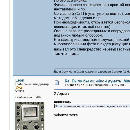
Но это всё лирика...
Физика вопроса заключается в простой вещ
наставлений и пр.
Согласно БУСпН (пункт уже не помню), за
методом наблюдения и пр.
При необходимости, открывается беспокоящ
понимающих и так всё понятно).
Огонь с заранее разведанных и оборудова
поданной любым способом.
В рассматриваемом нами случае, никакой
многочисленными фото и видео (бегущие г
называл это спецсредство небезызвестн
Так что - так...
Если бы у меня были казаки, я завоевал бы мир (с) Н
Leon
Re: Было бы ошибкой думать! Ми
Глобальный модератор
«
Ответ #37 :
08 Сентября 2011, 12:17:50 »
Offline
2 Админ
Сообщений: 6,482
Цитировать
Но, по крайней мере, он сам является участником со
sebenza тоже