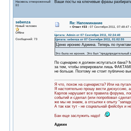
Ваши посты на ключевые фразы разбирать 
Насквозь отмороженный
(с)
sebenza
Re: Напоминание
Новый человек
«
Ответ #33 :
07 Сентября 2011, 07:48:47 
Offline
Цитата: Admin от 07 Сентября 2011, 02:24:40
Сообщений: 73
Цитата: sebenza от 07 Сентября 2011, 01:02:55
Ценю иронию Админа. Теперь по пунктам
Это была не ирония. Это был "предупредительный 
По сценарию я должен испугаться бана? М
за тем, чтобы оперировали лишь ФАКТАМИ
не больше. Поэтому не стоит публично вы
Я что, похож на сценариста? Или на пугал
Я настоятельно прошу вести дискуссию, а 
Карлов нарушает все правила форума, лог
событий и сделал (или попробовал сделат
же мы не знаем, а отсылки к опыту "запад
А так как тут - не социальнай фейсбук и не
Бан еще заслужить надо!
Админ