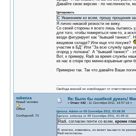
Давайте свою версию - по численности, ма
Цитировать
С Уважением ко всем, прошу прощения за 
Я лично никакой резкости не вижу.
Со своей стороны я всего лишь пытаюсь у
для того, чтобы померяться чем-то, а иск
везде фигурирует как "бывший танкист". Н
вещевом складе? Или еще что похуже?
участие в БД" Или "За всю службу один р
огород у полкана". А "бывший танкист" -
Вот, к примеру, Radi за время службы наш
из нас в споре про минно-взрывные цепи б
Примерно так. Так что давайте Ваши логи
Свобода мнений не освобождает от ответственности 
sebenza
Re: Было бы ошибкой думать! Ми
Новый человек
«
Ответ #42 :
11 Сентября 2011, 19:57:16 »
Offline
Цитата: Admin от 09 Сентября 2011, 03:48:36
Сообщений: 73
Цитата: sebenza от 09 Сентября 2011, 01:09:11
Radi, согласен почти со всем,
кроме гла
Я, конечно, извиняюсь, но может мы как-то по разн
Radi несогласны.