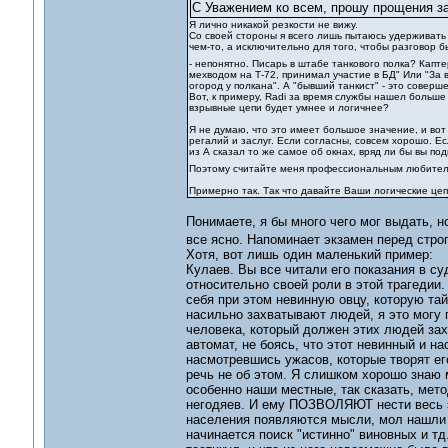
С Уважением ко всем, прошу прощения за 
Я лично никакой резкости не вижу.
Со своей стороны я всего лишь пытаюсь удерживать 
чем-то, а исключительно для того, чтобы разговор б
- непонятно. Писарь в штабе танкового полка? Кап
мехводом на Т-72, принимал участие в БД" Или "За 
огород у полкана". А "бывший танкист" - это сове
Вот, к примеру, Radi за время службы нашел больше 
взрывные цепи будет умнее и логичнее?
Я не думаю, что это имеет большое значение, и вот 
регалий и заслуг. Если согласны, совсем хорошо. Ес
из А сказал то же самое об окнах, вряд ли бы вы по
Поэтому считайте меня профессиональным любите
Примерно так. Так что давайте Ваши логические цеп
Понимаете, я бы много чего мог выдать, 
все ясно. Напоминает экзамен перед стр
Хотя, вот лишь один маленький пример:
Кулаев. Вы все читали его показания в с
относительно своей роли в этой трагедии.
себя при этом невинную овцу, которую тай
насильно захватывают людей, я это могу п
человека, который должен этих людей зах
автомат, не боясь, что этот невинный и 
насмотревшись ужасов, которые творят его
речь не об этом. Я слишком хорошо знаю 
особенно наши местные, так сказать, мет
негодяев. И ему ПОЗВОЛЯЮТ нести весь эт
населения появляются мысли, мол нашли к
начинается поиск "истинно" виновных и тд