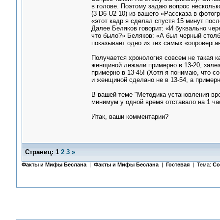
в голове. Поэтому задаю вопрос нескольк
(3-D6-U2-10) из вашего «Рассказа в фото
«этот кадр я сделал спустя 15 минут посл
Далее Беляков говорит: «И буквально чере
что было?» Беляков: «А был черный столб
показывает одно из тех самых «опровергаю
Получается хронология совсем не такая к
женщиной лежали примерно в 13-20, залез
примерно в 13-45! (Хотя я понимаю, что с
и женщиной сделано не в 13-54, а примерно
В вашей теме "Методика установления вре
минимум у одной время отставало на 1 час.
Итак, ваши комментарии?
Страниц:
1
2
3
»
Факты и Мифы Беслана
|
Факты и Мифы Беслана
|
Гостевая
| Тема:
Со