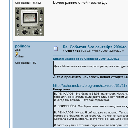
Более ранние с ней - возле ДК
Сообщений: 6,482
polinom
Re: События 3-го сентября 2004-го
ДСП
«
Ответ #14 :
04 Сентября 2009, 22:40:19 »
Offline
Цитата: иванов от 03 Сентября 2009, 21:09:11
Сообщений: 52
Даже Милашина в своем первом репортаже оттуда на
А тем временем началась новая стадия м
http://echo.msk.ru/programs/razvorot/617117
Цитировать
В. РЕЧКАЛОВ: Это было в 13:03, например. Несколь
перешли, но сначала были выстрелы, а вот потом уже
И когда мы бежали – второй взрыв был.
И. ВОРОБЬЁВА: Это буквально совсем недолго межд
В. РЕЧКАЛОВ: Ну да. Я сейчас уже не помню. Тут гл
помню его фамилию, он говорил, что что-то там взор
Сначала были выстрелы. Я это точно знаю. Это у м
И поэтому у меня стойкое ощущение по сей день, чт