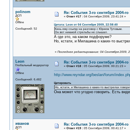
polinom
Re: События 3-го сентября 2004-го
ДСП
«
Ответ #17 :
04 Сентября 2009, 23:41:24 »
Offline
Цитата: Leon от 04 Сентября 2009, 22:58:40
Сообщений: 52
Кинь ему ссылку на разговор с Юрием Тутовым.
Он вот никакой стрельбы не слышал.
А где это, на каком подфоруме?
Но, кстати, и Милашина о каких-то выстре
«
Последнее редактирование: 04 Сентября 2009, 23
Leon
Re: События 3-го сентября 2004-го
Глобальный модератор
«
Ответ #18 :
05 Сентября 2009, 00:21:23 »
Offline
http://www.reyndar.org/beslan/forum/index.p
Сообщений: 6,482
Цитировать
Но, кстати, и Милашина о каких-то выстрелах говори
Она может что угодно говорить. Есть вид
иванов
Re: События 3-го сентября 2004-го
ДСП
«
Ответ #19 :
05 Сентября 2009, 00:41:17 »