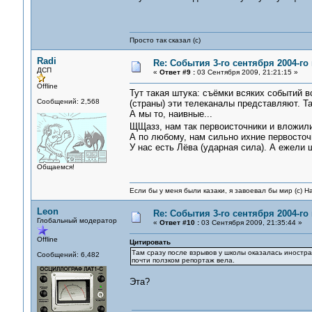
Просто так сказал (с)
Radi
Re: События 3-го сентября 2004-го
ДСП
«
Ответ #9 :
03 Сентября 2009, 21:21:15 »
Offline
Тут такая штука: съёмки всяких событий 
Сообщений: 2,568
(страны) эти телеканалы представляют. Так
А мы то, наивные...
ЩЩазз, нам так первоисточники и вложил
А по любому, нам сильно ихние первосточн
У нас есть Лёва (ударная сила). А ежели 
Общаемся!
Если бы у меня были казаки, я завоевал бы мир (с) Н
Leon
Re: События 3-го сентября 2004-го
Глобальный модератор
«
Ответ #10 :
03 Сентября 2009, 21:35:44 »
Offline
Цитировать
Там сразу после взрывов у школы оказалась иностра
Сообщений: 6,482
почти ползком репортаж вела.
Эта?