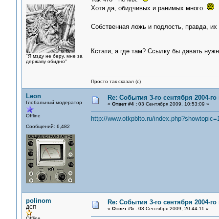
Хотя да, обидчивых и ранимых много
Собственная ложь и подлость, правда, их 
Кстати, а где там? Ссылку бы давать ну
"Я мзду не беру, мне за
державу обидно"
Просто так сказал (с)
Leon
Re: События 3-го сентября 2004-го
Глобальный модератор
«
Ответ #4 :
03 Сентября 2009, 10:53:09 »
Offline
http://www.otkpblto.ru/index.php?showtopic=
Сообщений: 6,482
polinom
Re: События 3-го сентября 2004-го
ДСП
«
Ответ #5 :
03 Сентября 2009, 20:44:11 »
Offline