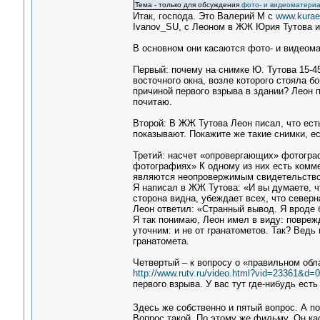
Тема - только для обсуждения
фото- и видеоматериа
Итак, господа. Это Валерий М с
www.kurae
Ivanov_SU, с Леоном в ЖЖ Юрия Тутова и 
В основном они касаются фото- и видеома
Первый: почему на снимке Ю. Тутова 15-45
восточного окна, возле которого стояла б
причиной первого взрыва в здании? Леон п
почитаю.
Второй: В ЖЖ Тутова Леон писал, что ест
показывают. Покажите же такие снимки, ес
Третий: насчет «опровергающих» фотографи
фотографиях» К одному из них есть комм
являются неопровержимым свидетельством 
Я написал в ЖЖ Тутова: «И вы думаете, ч
сторона видна, убеждает всех, что северн
Леон ответил: «Странный вывод. Я вроде 
Я так понимаю, Леон имел в виду: поврежд
уточним: и не от гранатометов. Так? Ведь
гранатомета.
Четвертый – к вопросу о «правильном обл
http://www.rutv.ru/video.html?vid=23361&d=0
первого взрыва. У вас тут где-нибудь ест
Здесь же собственно и пятый вопрос. А п
Вопрос такой. По этому же фильму. Он ка