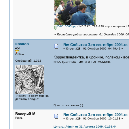
DdC_0065.jpg
(140.7 Кб, 799x838 - просмотрено 43
«
Последнее редактирование: 01 Октября 2009, 00
иванов
Re: События 3-го сентября 2004-го
ДСП
«
Ответ #28 :
01 Октября 2009, 04:49:42 »
Offline
Корреспондентка, в бронике, ползком - вс
Сообщений: 1,362
иностранных там и в тот момент.
"Я мзду не беру, мне за
державу обидно"
Просто так сказал (с)
Валерий М
Re: События 3-го сентября 2004-го
Гость
«
Ответ #29 :
01 Октября 2009, 10:01:33 »
Цитата: Admin от 31 Августа 2009, 01:59:44