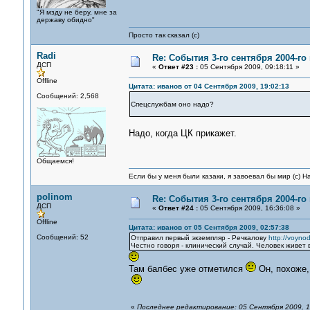
"Я мзду не беру, мне за
державу обидно"
Просто так сказал (с)
Radi
Re: События 3-го сентября 2004-го
ДСП
«
Ответ #23 :
05 Сентября 2009, 09:18:11 »
Offline
Цитата: иванов от 04 Сентября 2009, 19:02:13
Сообщений: 2,568
Спецслужбам оно надо?
Надо, когда ЦК прикажет.
Общаемся!
Если бы у меня были казаки, я завоевал бы мир (с) Н
polinom
Re: События 3-го сентября 2004-го
ДСП
«
Ответ #24 :
05 Сентября 2009, 16:36:08 »
Offline
Цитата: иванов от 05 Сентября 2009, 02:57:38
Сообщений: 52
Отправил первый экземпляр - Речкалову
http://voynod
Честно говоря - клинический случай. Человек живет 
Там балбес уже отметился
Он, похоже,
«
Последнее редактирование: 05 Сентября 2009, 16