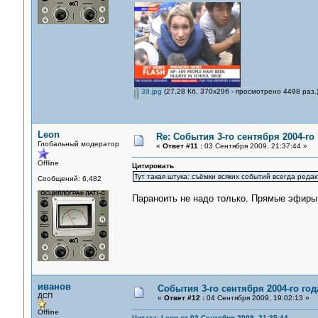
39.jpg
(27.28 Кб, 370x296 - просмотрено 4498 раз.
Leon
Re: События 3-го сентября 2004-го
Глобальный модератор
«
Ответ #11 :
03 Сентября 2009, 21:37:44 »
Offline
Цитировать
Тут такая штука: съёмки всяких событий всегда ред
Сообщений: 6,482
Параноить не надо только. Прямые эфиры
иванов
События 3-го сентября 2004-го го
ДСП
«
Ответ #12 :
04 Сентября 2009, 19:02:13 »
Offline
Цитата: Leon от 03 Сентября 2009, 21:35:44