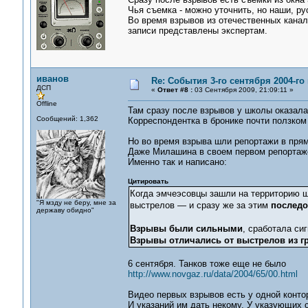
Чья съемка - можно уточнить, но наши, ру
Во время взрывов из отечественных кана
записи представлены экспертам.
иванов
Re: События 3-го сентября 2004-го
ДСП
«
Ответ #8 :
03 Сентября 2009, 21:09:11 »
Offline
Там сразу после взрывов у школы оказалас
Сообщений: 1,362
Корреспондентка в бронике почти ползком
Но во время взрыва шли репортажи в прям
Даже Милашина в своем первом репортаже 
Именно так и написано:
Цитировать
Когда эмчеэсовцы зашли на территорию ш
"Я мзду не беру, мне за
выстрелов — и сразу же за этим
последо
державу обидно"
Взрывы были сильными
, сработала си
Взрывы отличались от выстрелов из гр
6 сентября. Танков тоже еще не было
http://www.novgaz.ru/data/2004/65/00.html
Видео первых взрывов есть у одной конто
И указаний им дать некому. У указующих с