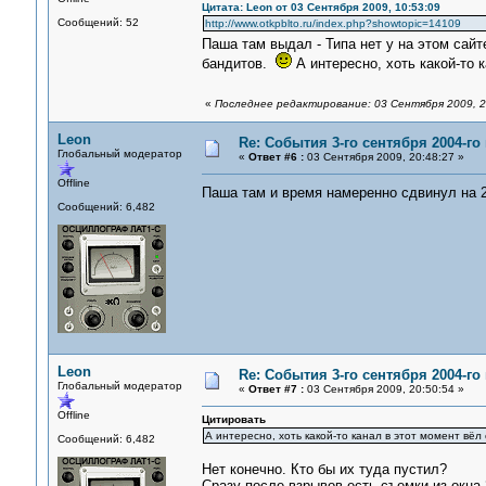
Цитата: Leon от 03 Сентября 2009, 10:53:09
Сообщений: 52
http://www.otkpblto.ru/index.php?showtopic=14109
Паша там выдал - Типа нет у на этом сай
бандитов.
А интересно, хоть какой-то 
«
Последнее редактирование: 03 Сентября 2009, 20
Leon
Re: События 3-го сентября 2004-го
Глобальный модератор
«
Ответ #6 :
03 Сентября 2009, 20:48:27 »
Offline
Паша там и время намеренно сдвинул на
Сообщений: 6,482
Leon
Re: События 3-го сентября 2004-го
Глобальный модератор
«
Ответ #7 :
03 Сентября 2009, 20:50:54 »
Offline
Цитировать
А интересно, хоть какой-то канал в этот момент вёл
Сообщений: 6,482
Нет конечно. Кто бы их туда пустил?
Сразу после взрывов есть съемки из окна 