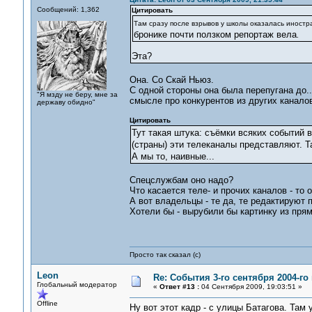
Сообщений: 1,362
Цитировать
Там сразу после взрывов у школы оказалась иностра
бронике почти ползком репортаж вела
.
Эта?
Она. Со Скай Ньюз.
С одной стороны она была перепугана до...
"Я мзду не беру, мне за
смысле про конкурентов из других каналов
державу обидно"
Цитировать
Тут такая штука: съёмки всяких событий
(страны) эти телеканалы представляют. Та
А мы то, наивные...
Спецслужбам оно надо?
Что касается теле- и прочих каналов - то
А вот владельцы - те да, те редактируют 
Хотели бы - вырубили бы картинку из пря
Просто так сказал (с)
Leon
Re: События 3-го сентября 2004-го
Глобальный модератор
«
Ответ #13 :
04 Сентября 2009, 19:03:51 »
Offline
Ну вот этот кадр - с улицы Батагова. Там 