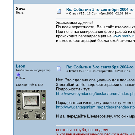
Sova
Re: События 3-го сентября 2004-го
Гость
«
Ответ #25 :
13 Сентября 2009, 02:08:36 »
Уважаемые админы!
По всей вероятности, Ваш сайт взломан х
При попытке копирования фотографий из
происходит переадресация на
www.protiv.ru
и вместо фотографий бесланской школы ч
Leon
Re: События 3-го сентября 2004-го
Глобальный модератор
«
Ответ #26 :
13 Сентября 2009, 02:31:37 »
Offline
Нет. Это сделано специально для пользов
3 мегабайта. Не надо фотографии с нашег
Сообщений: 6,482
Подробности - тут:
http://www.reyndar.org/beslan/forum/index.ph
Порадоваться изящному редиректу можно 
http://www.antagonism.ru/parties/shender/sto
И да, передайте Шендеровичу, что он - мра
несколько грубо, но по делу.
У хозяев вышеуказанного ресурса есть и з