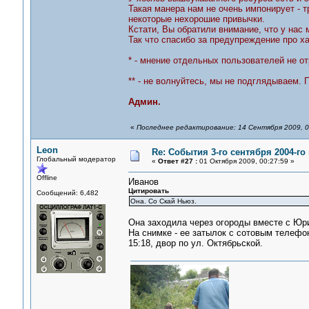
Такая манера нам не очень импонирует - т
некоторые нехорошие привычки.
Кстати, Вы обратили внимание, что у нас 
Так что спасибо за предупреждение про хак
* - мнение отдельных пользователей не о
** - не волнуйтесь, мы не подглядываем. 
Админ.
«
Последнее редактирование: 14 Сентября 2009, 0
Leon
Re: События 3-го сентября 2004-го
Глобальный модератор
«
Ответ #27 :
01 Октября 2009, 00:27:59 »
Offline
Иванов
Цитировать
Сообщений: 6,482
Она. Со Скай Ньюз.
Она заходила через огороды вместе с Юри
На снимке - ее затылок с сотовым телефо
15:18, двор по ул. Октябрьской.