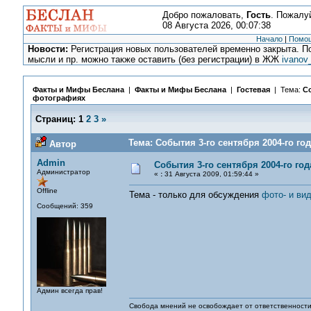
Добро пожаловать,
Гость
. Пожалу
08 Августа 2026, 00:07:38
Начало
|
Помо
Новости:
Регистрация новых пользователей временно закрыта. По
мысли и пр. можно также оставить (без регистрации) в ЖЖ
ivanov
Факты и Мифы Беслана
|
Факты и Мифы Беслана
|
Гостевая
| Тема:
Со
фотографиях
Страниц:
1
2
3
»
Тема: События 3-го сентября 2004-го го
Автор
Admin
События 3-го сентября 2004-го го
Администратор
«
:
31 Августа 2009, 01:59:44 »
Offline
Тема - только для обсуждения
фото- и ви
Сообщений: 359
Админ всегда прав!
Свобода мнений не освобождает от ответственности 