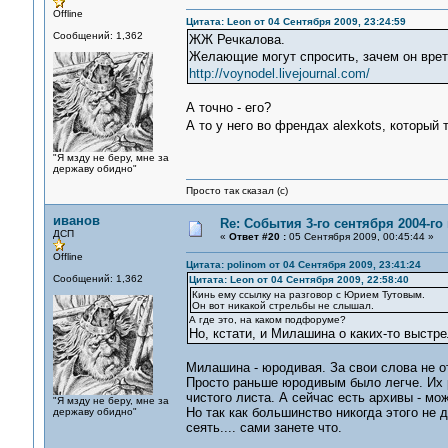
Offline
Цитата: Leon от 04 Сентября 2009, 23:24:59
Сообщений: 1,362
ЖЖ Речкалова.
Желающие могут спросить, зачем он врет
http://voynodel.livejournal.com/
А точно - его?
А то у него во френдах alexkots, который 
"Я мзду не беру, мне за
державу обидно"
Просто так сказал (с)
иванов
Re: События 3-го сентября 2004-го
ДСП
«
Ответ #20 :
05 Сентября 2009, 00:45:44 »
Offline
Цитата: polinom от 04 Сентября 2009, 23:41:24
Сообщений: 1,362
Цитата: Leon от 04 Сентября 2009, 22:58:40
Кинь ему ссылку на разговор с Юрием Тутовым.
Он вот никакой стрельбы не слышал.
А где это, на каком подфоруме?
Но, кстати, и Милашина о каких-то выстре
Милашина - юродивая. За свои слова не о
Просто раньше юродивым было легче. Их р
чистого листа. А сейчас есть архивы - мо
"Я мзду не беру, мне за
Но так как большинство никогда этого не
державу обидно"
сеять.... сами занете что.