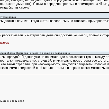
видно, что дым, белый дым, идёт с торца дома № 41. очевидно, что это 
лы, такого дыма нет). Я стал в середине пролома и посмотрел на 41-ый 
 тогда был выстрел?
 утверждения.
 вы должны помнить, когда я это написал, вы мне ответили примерно так
ми рассказывали. к материалам дела они доступа не имели, только к отк
ератор
ел и облако. Выстрела не было, а облако он видел в кино.
е им, правда?. Я давно уже не понимаю, где в показаниях грань между 
про танки, подошла к нас с судьёй, внимательно посмотрела все фотогра
 что танки стреляли. при необходимости, найдутся свидетели, которые 
 показаниями свидетелей ещё больше. только в первое время можно было
смотрено 4042 раз.)