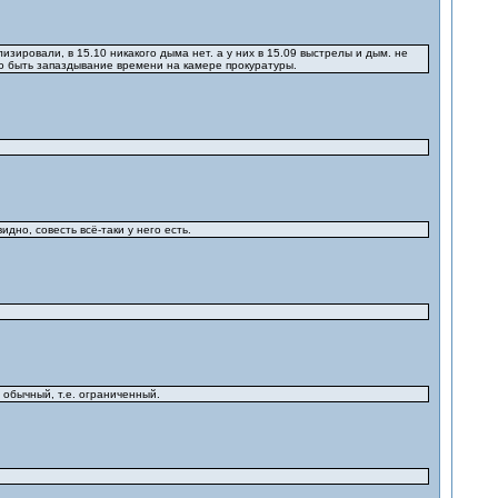
изировали, в 15.10 никакого дыма нет. а у них в 15.09 выстрелы и дым. не
жно быть запаздывание времени на камере прокуратуры.
но, совесть всё-таки у него есть.
 обычный, т.е. ограниченный.