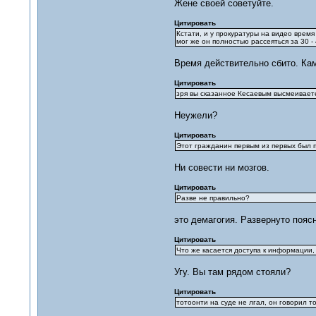
Жене своей советуйте.
Цитировать
Кстати, и у прокуратуры на видео время
мог же он полностью рассеяться за 30 -
Время действительно сбито. Кам
Цитировать
зря вы сказанное Кесаевым высмеивает
Неужели?
Цитировать
Этот гражданин первым из первых был п
Ни совести ни мозгов.
Цитировать
Разве не правильно?
это демагогия. Развернуто поясн
Цитировать
Что же касается доступа к информации, 
Угу. Вы там рядом стояли?
Цитировать
тотоонти на суде не лгал, он говорил 