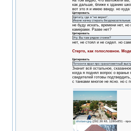
на том видео, что выложили вы, 
как дальше, ближе к зданию шко
вот это я и имею ввиду. но куда
Цитировать
Цитату, где я "не верил".
Иначе начну стирать бездоказательные
не буду искать, времени нет, но
камерами. Разве нет?
Цитировать
Угу. Вы там рядом стояли?
нет, не стоял и не сидел. но са
Стерто, как голословное. Мод
Цитировать
Тотоонти врал про гранатометный выстр
Значит всё остальное, сказанно
когда я поднял вопрос о вранье 
свидетелей готовы подтвердить,
с танками многое не ясно. но с
shotaev.jpg
(292.36 Кб, 1280x851 - про