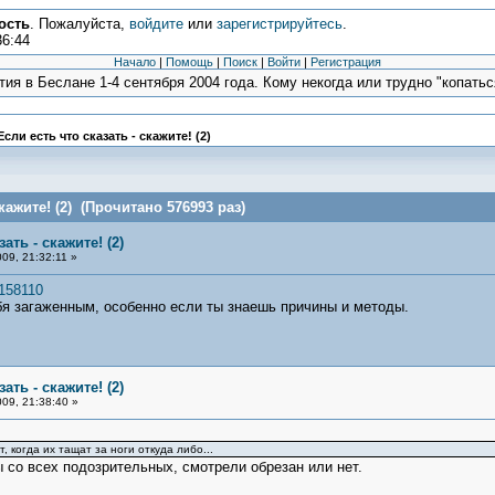
ость
. Пожалуйста,
войдите
или
зарегистрируйтесь
.
36:44
Начало
|
Помощь
|
Поиск
|
Войти
|
Регистрация
ия в Беслане 1-4 сентября 2004 года. Кому некогда или трудно "копаться
Если есть что сказать - скажите! (2)
кажите! (2) (Прочитано 576993 раз)
ать - скажите! (2)
09, 21:32:11 »
/158110
бя загаженным, особенно если ты знаешь причины и методы.
ать - скажите! (2)
09, 21:38:40 »
 когда их тащат за ноги откуда либо...
со всех подозрительных, смотрели обрезан или нет.