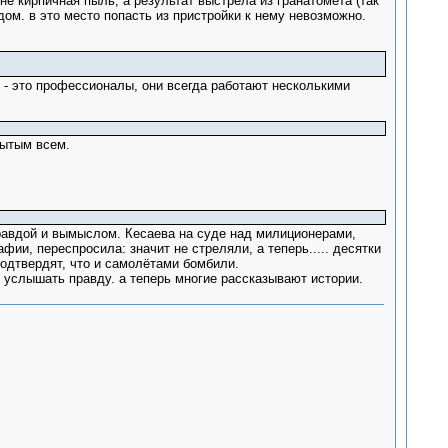
не кирпичная пыль, а результат выстрела из гранатомёта (так
дом. в это место попасть из пристройки к нему невозможно.
: - это профессионалы, они всегда работают несколькими
рытым всем.
правдой и вымыслом. Кесаева на суде над милиционерами,
фии, переспросила: значит не стреляли, а теперь..... десятки
подтвердят, что и самолётами бомбили.
 услышать правду. а теперь многие рассказывают истории.