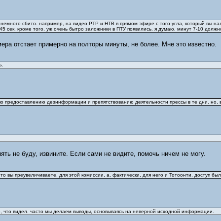
 немного сбито. например, на видео РТР и НТВ в прямом эфире с того угла, который вы нал
 45 сек. кроме того, уж очень бытро заложники в ПТУ появились. я думаю, минут 7-10 дол
ера отстает примерно на полторы минуты, не более. Мне это известно.
е.
о предоставлению дезинформации и препятствованию деятельности прессы в те дни. но, вид
ять не буду, извините. Если сами не видите, помочь ничем не могу.
то вы преувеличиваете, для этой комиссии, а, фактически, для него и Тотоонти, доступ был
то, что видел. часто мы делаем выводы, основываясь на неверной исходной информации.