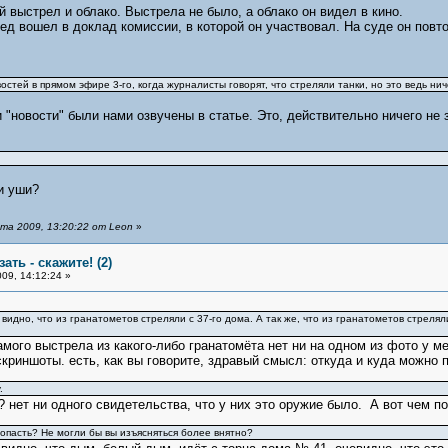
 выстрел и облако. Выстрела не было, а облако он видел в кино.
ред вошел в доклад комиссии, в которой он участвовал. На суде он повт
остей в прямом эфире 3-го, когда журналисты говорят, что стреляли танки, но это ведь нич
 "новости" были нами озвучены в статье. Это, действительно ничего не з
и уши?
та 2009, 13:20:22 от Leon
»
ать - скажите! (2)
09, 14:12:24 »
видно, что из гранатометов стреляли с 37-го дома. А так же, что из гранатометов стреляли
мого выстрела из какого-либо гранатомёта нет ни на одном из фото у ме
криншоты. есть, как вы говорите, здравый смысл: откуда и куда можно 
.
7? нет ни одного свидетельства, что у них это оружие было. А вот чем 
попасть? Не могли бы вы изъясняться более внятно?