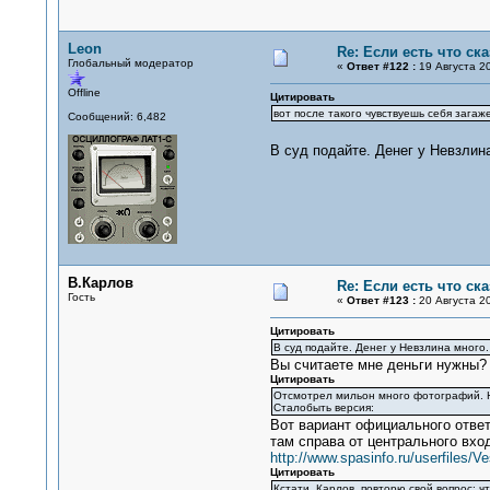
Leon
Re: Если есть что сказ
Глобальный модератор
«
Ответ #122 :
19 Августа 20
Offline
Цитировать
вот после такого чувствуешь себя зага
Сообщений: 6,482
В суд подайте. Денег у Невзлин
В.Карлов
Re: Если есть что сказ
Гость
«
Ответ #123 :
20 Августа 20
Цитировать
В суд подайте. Денег у Невзлина много
Вы считаете мне деньги нужны? 
Цитировать
Отсмотрел мильон много фотографий. Н
Сталобыть версия:
Вот вариант официального ответ
там справа от центрального вхо
http://www.spasinfo.ru/userfile
Цитировать
Кстати, Карлов, повторю свой вопрос: 