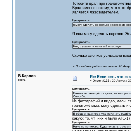
Тотоонти врал про гранатометный
Врал именно потому, что этот б
является лжесвидетелем.
Цитировать
я могу сделать несколько нарезок из нов
Я сам могу сделать нарезок. Эти
Цитировать
Нет, с ушами у меня всё в порядке.
Сколько хлопков услышали ваш
«
Последнее редактирование: 20 Авгус
В.Карлов
Re: Если есть что сказ
Гость
«
Ответ #125 :
20 Августа 20
Цитировать
Покажите пожалуйста кусок, из которого 
Спасибо.
Из фотографий и видео, леон. са
гранатомётами. могу сделать и с
Цитировать
В общем, вам пора уже признать ошибку
какую: то, чт них н было АГС-1
Цитировать
Ничо не понимаю. Куда попасть, зачем 