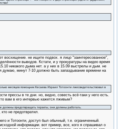
тство!
ет восхищение. не ищите подвох. я лицо "заинтересованное",
еделённости выводов. Кстати, и у прокуратуры на видео время
5.10 никакого дыма нет. а у них в 15.09 выстрелы и дым. не
. я думаю, минут 7-10 должно быть запаздывание времени на
колько месяцев помощник Кесаева Израил Тотоонти лжесвидетельствовал в
 прессы в те дни. но, видно, совесть всё-таки у него есть.
 что вам в его интервью кажется лживым?
рые должны предотвращать теракты, они должны работать.
 кто не предотвратил.
его и Тотоонти, доступ был обычный, т.е. ограниченный.
 исходной информации. вот пример, все, кого я спрашивал о