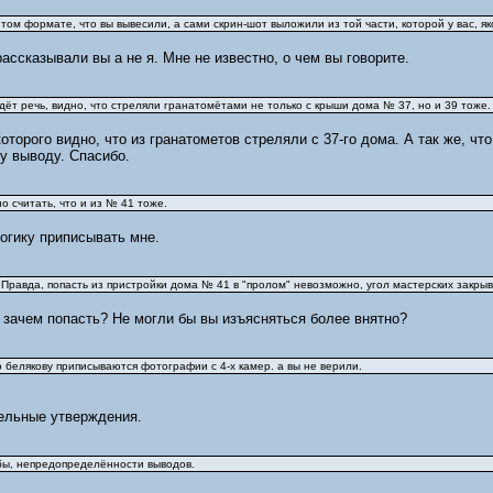
 том формате, что вы вывесили, а сами скрин-шот выложили из той части, которой у вас, як
 рассказывали вы а не я. Мне не известно, о чем вы говорите.
 идёт речь, видно, что стреляли гранатомётами не только с крыши дома № 37, но и 39 тоже.
оторого видно, что из гранатометов стреляли с 37-го дома. А так же, что
му выводу. Спасибо.
о считать, что и из № 41 тоже.
огику приписывать мне.
. Правда, попасть из пристройки дома № 41 в "пролом" невозможно, угол мастерских закр
 зачем попасть? Не могли бы вы изъясняться более внятно?
 белякову приписываются фотографии с 4-х камер. а вы не верили.
тельные утверждения.
бы, непредопределённости выводов.