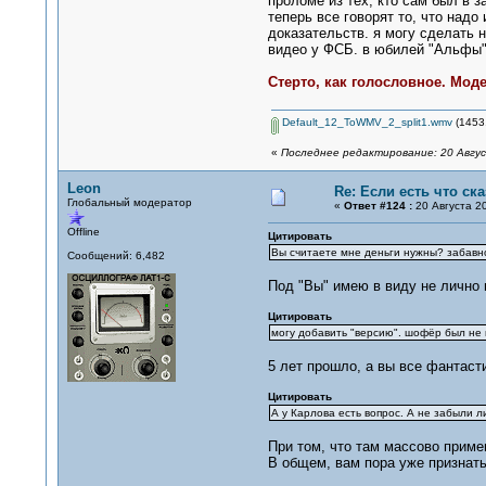
проломе из тех, кто сам был в з
теперь все говорят то, что надо
доказательств. я могу сделать н
видео у ФСБ. в юбилей "Альфы",
Стерто, как голословное. Мод
Default_12_ToWMV_2_split1.wmv
(1453.
«
Последнее редактирование: 20 Авгус
Leon
Re: Если есть что сказ
Глобальный модератор
«
Ответ #124 :
20 Августа 20
Offline
Цитировать
Вы считаете мне деньги нужны? забавн
Сообщений: 6,482
Под "Вы" имею в виду не лично 
Цитировать
могу добавить "версию". шофёр был не 
5 лет прошло, а вы все фантаст
Цитировать
А у Карлова есть вопрос. А не забыли л
При том, что там массово приме
В общем, вам пора уже признать