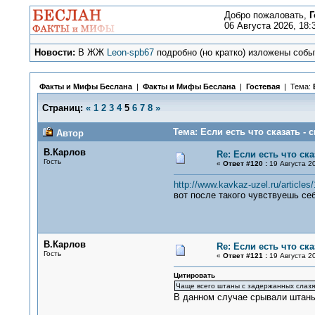
Добро пожаловать,
Г
06 Августа 2026, 18:
Новости:
В ЖЖ
Leon-spb67
подробно (но кратко) изложены событ
Факты и Мифы Беслана
|
Факты и Мифы Беслана
|
Гостевая
| Тема:
Страниц:
«
1
2
3
4
5
6
7
8
»
Тема: Если есть что сказать - с
Автор
В.Карлов
Re: Если есть что сказ
Гость
«
Ответ #120 :
19 Августа 20
http://www.kavkaz-uzel.ru/articles
вот после такого чувствуешь се
В.Карлов
Re: Если есть что сказ
Гость
«
Ответ #121 :
19 Августа 20
Цитировать
Чаще всего штаны с задержанных слазят,
В данном случае срывали штаны 