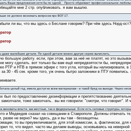
лушать Ваши предложения хотя бы по одной. Просто обуревает профессиональное любопы
обещайте мне 2 стр. опубликовать. я вам вышлю.
льше не должно возникать вопросов про ВОГ-17.
забыли ли вы, что мы здесь о Беслане говорим? При чём здесь Норд-ост?
ератор
ератор
ажны даже малейшие детали. По одной детали можно другую серию вычислить.
ю большую работу. если, при этом, вам за неё не платят, но это вызыва
 не могу сделать. вот только бы вам ещё непредвзятости бы, непредопр
ео РТР и НТВ в прямом эфире с того угла, который вы нализировали, в 1
 за 30 - 45 сек. кроме того, уж очень бытро заложники в ПТУ появились
меиваете.
тала целый год, имела доступ ко всем материалам - и такой бред на выходе. Через нес
х был по предоставлению дезинформации и препятствованию деятельности
м замолчали, тоже замолчать.. вы же говорили: "смотри, что говорит". И
а виноваты власти, как местные, так и федеральные. Если есть силовые структуры, кото
это и Медведев сказал на совещании в Ставрополе. Должны отвечать те,
, разве не верно? мы здесь, да и вы там - беззащитны.
мации, то вы преувеличиваете, для этой комиссии, а, фактически, для н
оворил то, что видел. часто мы делаем выводы, основываясь на неверной