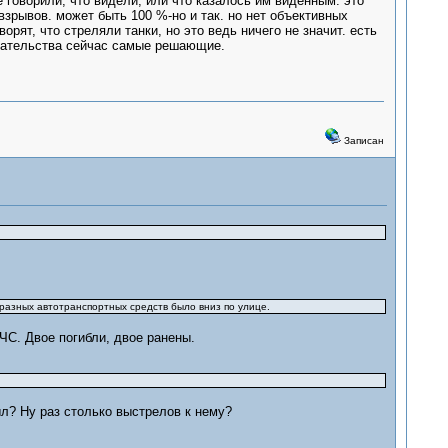
се говорили, что видели, или что казалось им виденным. это
 взрывов. может быть 100 %-но и так. но нет объективных
орят, что стреляли танки, но это ведь ничего не значит. есть
казательства сейчас самые решающие.
Записан
разных автотранспортных средств было вниз по улице.
ЧС. Двое погибли, двое ранены.
л? Ну раз столько выстрелов к нему?