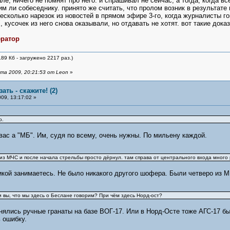
але, ничего не помнят про него. и спрашивал не сейчас, а тогда, когда в
 им ли собеседнику. принято же считать, что пролом возник в результате
есколько нарезок из новостей в прямом эфире 3-го, когда журналисты гов
 кусочек из него снова оказывали, но отдавать не хотят. вот такие до
ератор
89 Кб - загружено 2217 раз.)
та 2009, 20:21:53 от Leon
»
ать - скажите! (2)
09, 13:17:02 »
о.
вас а "МБ". Им, судя по всему, очень нужны. По мильену каждой.
из МЧС и после начала стрельбы просто дёрнул. там справа от центрального входа много 
икой занимаетесь. Не было никакого другого шофера. Были четверо из М
и вы, что мы здесь о Беслане говорим? При чём здесь Норд-ост?
нялись ручные гранаты на базе ВОГ-17. Или в Норд-Осте тоже АГС-17 бы
 ошибку.