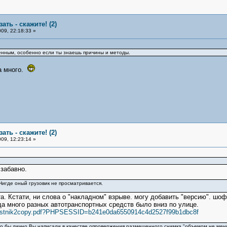
ать - скажите! (2)
09, 22:18:33 »
женным, особенно если ты знаешь причины и методы.
а много.
ать - скажите! (2)
09, 12:23:14 »
.
забавно.
игде оный грузовик не просматривается.
а. Кстати, ни слова о "накладном" взрыве. могу добавить "версию". шо
да много разных автотранспортных средств было вниз по улице.
s/Vestnik2copy.pdf?PHPSESSID=b241e0da6550914c4d2527f99b1dbc8f
что бы лично Вы написали в качестве опровержения размещенного снимка "объемом не ме