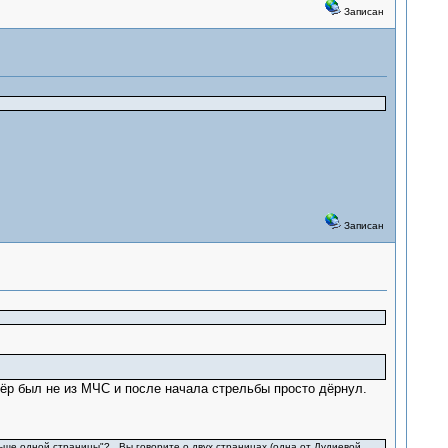
Записан
Записан
фёр был не из МЧС и после начала стрельбы просто дёрнул.
ньше одной страницы"? Вы говорите о двух страницах (одна от Дудиевой,