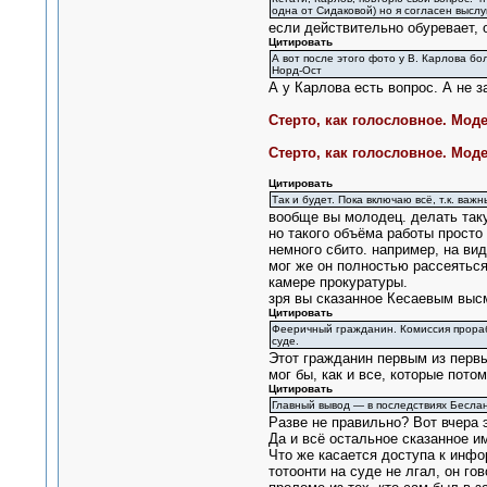
одна от Сидаковой) но я согласен выс
если действительно обуревает, 
Цитировать
А вот после этого фото у В. Карлова бо
Норд-Ост
А у Карлова есть вопрос. А не 
Стерто, как голословное. Мод
Стерто, как голословное. Мод
Цитировать
Так и будет. Пока включаю всё, т.к. в
вообще вы молодец. делать таку
но такого объёма работы просто
немного сбито. например, на вид
мог же он полностью рассеяться
камере прокуратуры.
зря вы сказанное Кесаевым выс
Цитировать
Фееричный гражданин. Комиссия прорабо
суде.
Этот гражданин первым из первы
мог бы, как и все, которые пото
Цитировать
Главный вывод — в последствиях Беслан
Разве не правильно? Вот вчера 
Да и всё остальное сказанное им
Что же касается доступа к инфор
тотоонти на суде не лгал, он г