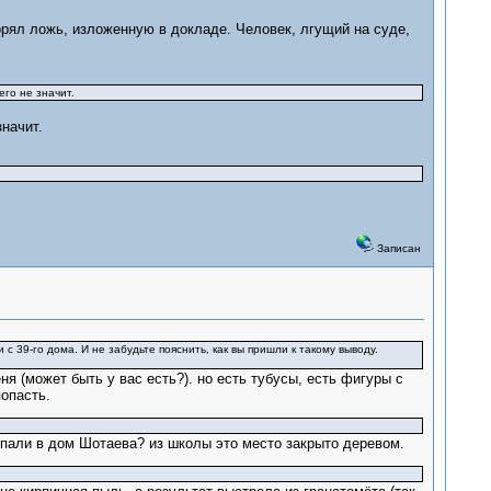
орял ложь, изложенную в докладе. Человек, лгущий на суде,
его не значит.
начит.
Записан
 с 39-го дома. И не забудьте пояснить, как вы пришли к такому выводу.
ня (может быть у вас есть?). но есть тубусы, есть фигуры с
попасть.
попали в дом Шотаева? из школы это место закрыто деревом.