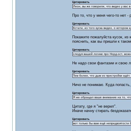
Цитировать
Леон, вы же говорили, что видео у вас в
Про то, что у меня чего-то нет -
Цитировать
Кстати, из того куска видео, о котором
Покажите пожалуйста кусок, из к
пояснить, как вы пришли к тако
Цитировать
следуя вашей логике про Норд-ост, можн
Не надо свои фантазии и свою л
Цитировать
Тем более, что дым из пристройки идёт
Ничо не понимаю. Куда попасть,
Цитировать
Я же обращал ваше внимание на то, что
Цитату, где я "не верил".
Иначе начну стирать бездоказа
Цитировать
вот только бы вам ещё непредвзятости 