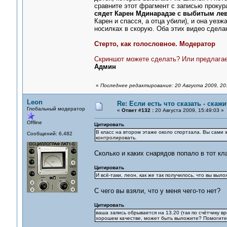
сравните этот фрагмент с записью прокур
сядет Карен Мдинарадзе с выбитым ле
Карен и спасся, а отца убили), и она уезж
носилках в скорую. Оба этих видео сдела
Стерто, как голословное. Модератор
Скриншот можете сделать? Или предлагае
Админ
«
Последнее редактирование: 20 Августа 2009, 20
Leon
Re: Если есть что сказать - скажит
Глобальный модератор
«
Ответ #132 :
20 Августа 2009, 15:49:03 »
Offline
Цитировать
В класс на втором этаже около спортзала. Вы сами ж
Сообщений: 6,482
контролировать.
Сколько и каких снарядов попало в тот кла
Цитировать
И всё-таки, леон, как же так получилось, что вы выл
С чего вы взяли, что у меня чего-то нет?
Цитировать
ваша запись обрывается на 13.20 (так по счётчику в
хорошем качестве, может быть выложите? Помогите о