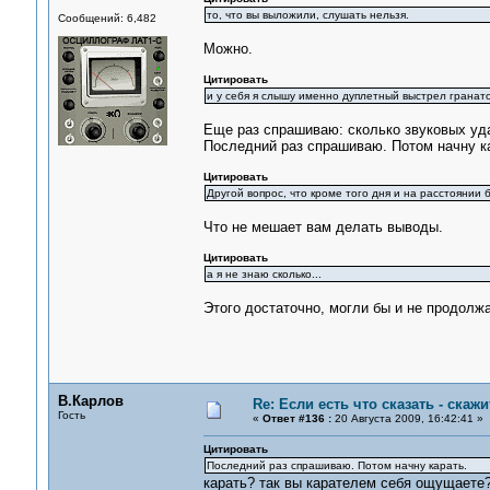
то, что вы выложили, слушать нельзя.
Сообщений: 6,482
Можно.
Цитировать
и у себя я слышу именно дуплетный выстрел гранатомё
Еще раз спрашиваю: сколько звуковых уд
Последний раз спрашиваю. Потом начну к
Цитировать
Другой вопрос, что кроме того дня и на расстоянии
Что не мешает вам делать выводы.
Цитировать
а я не знаю сколько...
Этого достаточно, могли бы и не продолжа
В.Карлов
Re: Если есть что сказать - скажит
Гость
«
Ответ #136 :
20 Августа 2009, 16:42:41 »
Цитировать
Последний раз спрашиваю. Потом начну карать.
карать? так вы карателем себя ощущаете?