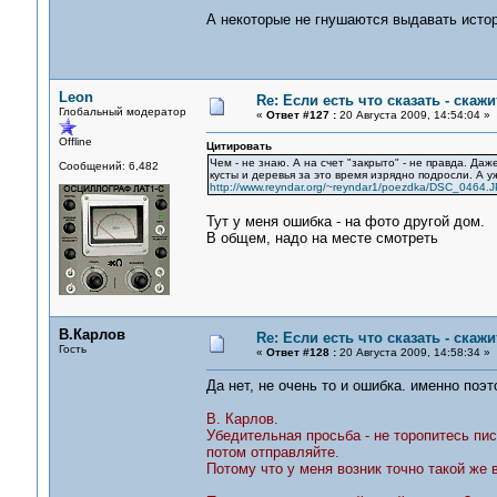
А некоторые не гнушаются выдавать истор
Leon
Re: Если есть что сказать - скажит
Глобальный модератор
«
Ответ #127 :
20 Августа 2009, 14:54:04 »
Offline
Цитировать
Чем - не знаю. А на счет "закрыто" - не правда. Да
Сообщений: 6,482
кусты и деревья за это время изрядно подросли. А у
http://www.reyndar.org/~reyndar1/poezdka/DSC_0464.
Тут у меня ошибка - на фото другой дом.
В общем, надо на месте смотреть
В.Карлов
Re: Если есть что сказать - скажит
Гость
«
Ответ #128 :
20 Августа 2009, 14:58:34 »
Да нет, не очень то и ошибка. именно поэ
В. Карлов.
Убедительная просьба - не торопитесь пи
потом отправляйте.
Потому что у меня возник точно такой же в