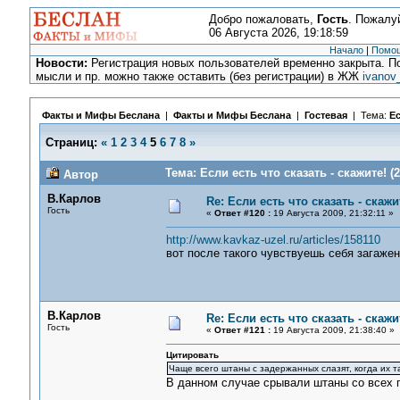
Добро пожаловать,
Гость
. Пожалу
06 Августа 2026, 19:18:59
Начало
|
Помо
Новости:
Регистрация новых пользователей временно закрыта. По
мысли и пр. можно также оставить (без регистрации) в ЖЖ
ivanov
Факты и Мифы Беслана
|
Факты и Мифы Беслана
|
Гостевая
| Тема:
Ес
Страниц:
«
1
2
3
4
5
6
7
8
»
Тема: Если есть что сказать - скажите! (
Автор
В.Карлов
Re: Если есть что сказать - скажит
Гость
«
Ответ #120 :
19 Августа 2009, 21:32:11 »
http://www.kavkaz-uzel.ru/articles/158110
вот после такого чувствуешь себя загаже
В.Карлов
Re: Если есть что сказать - скажит
Гость
«
Ответ #121 :
19 Августа 2009, 21:38:40 »
Цитировать
Чаще всего штаны с задержанных слазят, когда их та
В данном случае срывали штаны со всех п