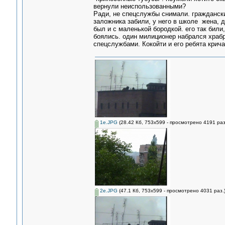
вернули неиспользованными?
Ради, не спецслужбы снимали. гражданск
заложника забили, у него в школе жена, д
был и с маленькой бородкой. его так били
боялись. один милиционер набрался храбр
спецслужбами. Кокойти и его ребята крича
1e.JPG
(28.42 Кб, 753x599 - просмотрено 4191 раз
2e.JPG
(47.1 Кб, 753x599 - просмотрено 4031 раз.