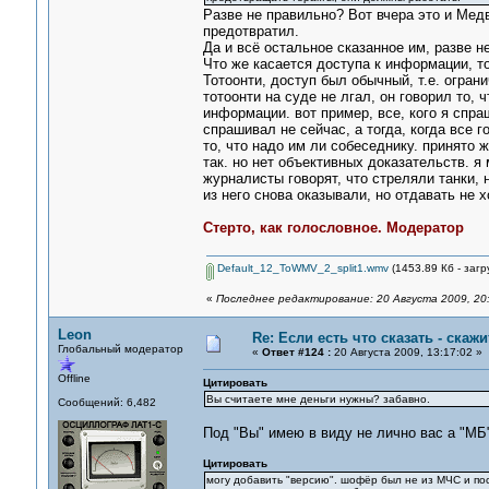
Разве не правильно? Вот вчера это и Мед
предотвратил.
Да и всё остальное сказанное им, разве н
Что же касается доступа к информации, то
Тотоонти, доступ был обычный, т.е. огран
тотоонти на суде не лгал, он говорил то,
информации. вот пример, все, кого я спраш
спрашивал не сейчас, а тогда, когда все г
то, что надо им ли собеседнику. принято 
так. но нет объективных доказательств. я
журналисты говорят, что стреляли танки, 
из него снова оказывали, но отдавать не 
Стерто, как голословное. Модератор
Default_12_ToWMV_2_split1.wmv
(1453.89 Кб - загр
«
Последнее редактирование: 20 Августа 2009, 20
Leon
Re: Если есть что сказать - скажит
Глобальный модератор
«
Ответ #124 :
20 Августа 2009, 13:17:02 »
Offline
Цитировать
Вы считаете мне деньги нужны? забавно.
Сообщений: 6,482
Под "Вы" имею в виду не лично вас а "МБ
Цитировать
могу добавить "версию". шофёр был не из МЧС и по