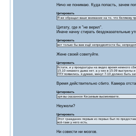
Ничо не понимаю. Куда попасть, зачем по
Цитировать
Я же обращал ваше внимание на то, что белякову пр
Цитату, где я "не верил".
Иначе начну стирать бездоказательные у
Цитировать
вот только бы вам ещё непредвзятости бы, непредо
Жене своей советуйте.
Цитировать
Кстати, и у прокуратуры на видео время немного сб
15.10 никакого дыма нет. а у них в 15.09 выстрелы и
ПТУ появились. я думаю, минут 7-10 должно быть з
Время действительно сбито. Камера отста
Цитировать
зря вы сказанное Кесаевым высмеиваете.
Неужели?
Цитировать
Этот гражданин первым из первых был по предостав
всё-таки у него есть.
Ни совести ни мозгов.