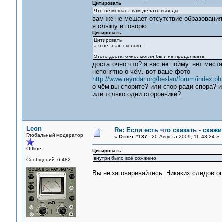
Цитировать
Что не мешает вам делать выводы.
вам же не мешает отсутствие образования
я слышу и говорю.
Цитировать
Цитировать
а я не знаю сколько...
Этого достаточно, могли бы и не продолжать.
достаточно что? я вас не пойму. нет мест
непонятно о чём. вот ваше фото
http://www.reyndar.org/beslan/forum/index.ph
о чём вы спорите? или спор ради спора? и
или только одни сторонники?
Leon
Re: Если есть что сказать - скажит
Глобальный модератор
«
Ответ #137 :
20 Августа 2009, 16:43:24 »
Offline
Цитировать
внутри было всё сожжено
Сообщений: 6,482
Вы не заговаривайтесь. Никаких следов о