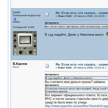
Leon
Re: Если есть что сказать - скажит
Глобальный модератор
«
Ответ #122 :
19 Августа 2009, 22:18:33 »
Offline
Цитировать
вот после такого чувствуешь себя загаженным, особ
Сообщений: 6,482
В суд подайте. Денег у Невзлина много.
В.Карлов
Re: Если есть что сказать - скажит
Гость
«
Ответ #123 :
20 Августа 2009, 12:23:14 »
Цитировать
В суд подайте. Денег у Невзлина много.
Вы считаете мне деньги нужны? забавно.
Цитировать
Отсмотрел мильон много фотографий. Нигде оный г
Сталобыть версия:
Вот вариант официального ответа. Кстати,
МЧС и после начала стрельбы просто дёрн
средств было вниз по улице.
http://www.spasinfo.ru/userfiles/Vestnik