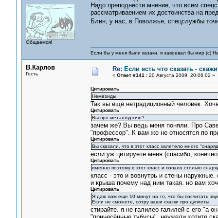
Надо преподнести мнение, что всем спец
рассматриваением их достоинства на пре
Блин, у нас, в Поволжье, спецслужбы точ
Общаемся!
Если бы у меня были казаки, я завоевал бы мир (с) Н
В.Карлов
Re: Если есть что сказать - скажит
Гость
«
Ответ #141 :
20 Августа 2009, 20:06:02 »
Цитировать
Немезиды
Так вы ещё нетрадиционный человек. Хоч
Цитировать
Вы про металлургию?
зачем же? Вы ведь меня поняли. Про Саве
"профессор". К вам же не относятся по при
Цитировать
Вы сказали, что в этот класс залетело много "снаряд
если уж цитируете меня (спасибо, конечно)
Цитировать
именно поэтому в этот класс и попало столько снаря
класс - это и вовнутрь и стены наружные.
и крыша почему над ним такая. но вам хо
Цитировать
Я даю вам еще 10 минут на то, что бы посчитать зву
Если не сможете, сотру ваши сказки про дуплеты.
стирайте. я не галилео галилей с его "а 
"принесённые тубусы". неужели хотите ска