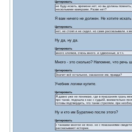
Цитировать
не буду искать, времени нет, но вы должны помнить,
несколькими камерами. Разве нет?
Я вам ничего не должен. Не хотите искать
Цитировать
нет, не стоял и не сидел. но сами рассказывали. к 
Ну да, ну да.
Цитировать
много хлопков, очень много. и сдвоенные, в т.ч.
Много - это сколько? Напомню, что речь ш
Цитировать
Значит всё остальное, сказанное им, правда?
Учебник логики купите.
Цитировать
Я давно уже не понимаю, где в показаниях грань ме
про танки, подошла к нас с судьёй, внимательно пос
готовы подтвердить, что танки стреляли. при необх
Ну и кто им Буратино после этого?
Цитировать
с танками многое не ясно. но с показаниями свидет
рассказывают истории.