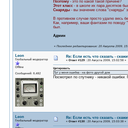
Поэтому
- это по какой такой причине?
Этот класс
- в школе их пара десятков бы
Снаряды
- вы значение слова "снаряды" 
В противном случае просто удалю весь б
Как, например, ваши фантазии по поводу "
был.
Админ
«
Последнее редактирование: 20 Августа 2009, 15
Leon
Re: Если есть что сказать - скажит
Глобальный модератор
«
Ответ #129 :
20 Августа 2009, 15:02:58 »
Offline
Цитировать
Тут у меня ошибка - на фото другой дом
Сообщений: 6,482
Посмотрел по спутнику - никакой ошибки
Leon
Re: Если есть что сказать - скажит
Глобальный модератор
«
Ответ #130 :
20 Августа 2009, 15:03:38 »