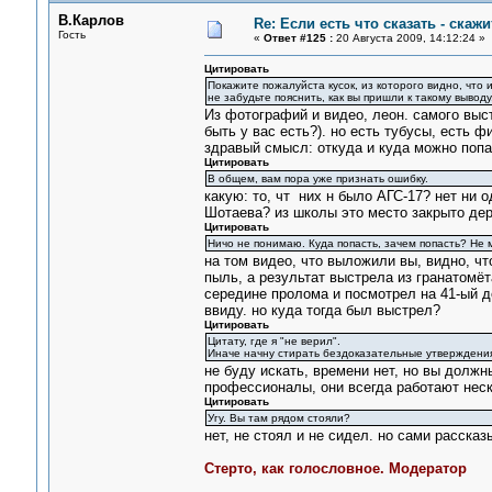
В.Карлов
Re: Если есть что сказать - скажит
Гость
«
Ответ #125 :
20 Августа 2009, 14:12:24 »
Цитировать
Покажите пожалуйста кусок, из которого видно, что и
не забудьте пояснить, как вы пришли к такому выводу
Из фотографий и видео, леон. самого выст
быть у вас есть?). но есть тубусы, есть ф
здравый смысл: откуда и куда можно попа
Цитировать
В общем, вам пора уже признать ошибку.
какую: то, чт них н было АГС-17? нет ни 
Шотаева? из школы это место закрыто де
Цитировать
Ничо не понимаю. Куда попасть, зачем попасть? Не 
на том видео, что выложили вы, видно, чт
пыль, а результат выстрела из гранатомёт
середине пролома и посмотрел на 41-ый до
ввиду. но куда тогда был выстрел?
Цитировать
Цитату, где я "не верил".
Иначе начну стирать бездоказательные утверждени
не буду искать, времени нет, но вы должны
профессионалы, они всегда работают нес
Цитировать
Угу. Вы там рядом стояли?
нет, не стоял и не сидел. но сами расска
Стерто, как голословное. Модератор