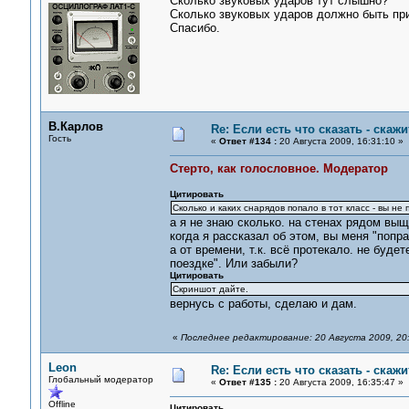
Сколько звуковых ударов тут слышно?
Сколько звуковых ударов должно быть пр
Спасибо.
В.Карлов
Re: Если есть что сказать - скажит
Гость
«
Ответ #134 :
20 Августа 2009, 16:31:10 »
Стерто, как голословное. Модератор
Цитировать
Сколько и каких снарядов попало в тот класс - вы не 
а я не знаю сколько. на стенах рядом вы
когда я рассказал об этом, вы меня "попр
а от времени, т.к. всё протекало. не буд
поездке". Или забыли?
Цитировать
Скриншот дайте.
вернусь с работы, сделаю и дам.
«
Последнее редактирование: 20 Августа 2009, 20
Leon
Re: Если есть что сказать - скажит
Глобальный модератор
«
Ответ #135 :
20 Августа 2009, 16:35:47 »
Offline
Цитировать