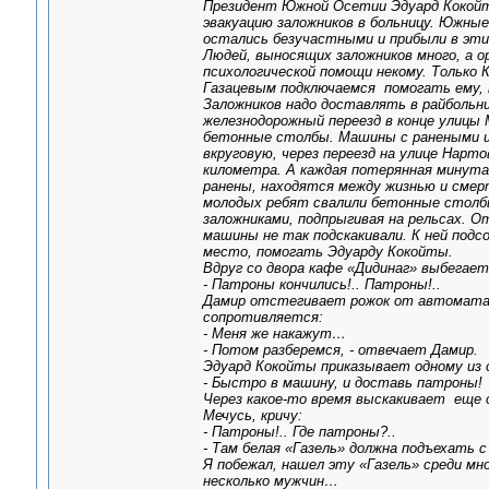
Президент Южной Осетии Эдуард Кокойты
эвакуацию заложников в больницу. Южны
остались безучастными и прибыли в эти
Людей, выносящих заложников много, а ор
психологической помощи некому. Только
Газацевым подключаемся помогать ему, 
Заложников надо доставлять в райбольн
железнодорожный переезд в конце улицы
бетонные столбы. Машины с ранеными и
вкруговую, через переезд на улице Нарт
километра. А каждая потерянная минута 
ранены, находятся между жизнью и смер
молодых ребят свалили бетонные столб
заложниками, подпрыгивая на рельсах. О
машины не так подскакивали. К ней под
место, помогать Эдуарду Кокойты.
Вдруг со двора кафе «Дидинаг» выбегает
- Патроны кончились!.. Патроны!..
Дамир отстегивает рожок от автомата у
сопротивляется:
- Меня же накажут…
- Потом разберемся, - отвечает Дамир.
Эдуард Кокойты приказывает одному из с
- Быстро в машину, и доставь патроны!
Через какое-то время выскакивает еще
Мечусь, кричу:
- Патроны!.. Где патроны?..
- Там белая «Газель» должна подъехать 
Я побежал, нашел эту «Газель» среди м
несколько мужчин…