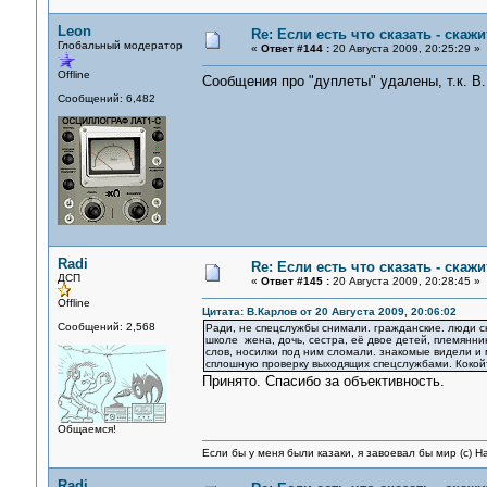
Leon
Re: Если есть что сказать - скажит
Глобальный модератор
«
Ответ #144 :
20 Августа 2009, 20:25:29 »
Offline
Сообщения про "дуплеты" удалены, т.к. В.
Сообщений: 6,482
Radi
Re: Если есть что сказать - скажит
ДСП
«
Ответ #145 :
20 Августа 2009, 20:28:45 »
Offline
Цитата: В.Карлов от 20 Августа 2009, 20:06:02
Сообщений: 2,568
Ради, не спецслужбы снимали. гражданские. люди с
школе жена, дочь, сестра, её двое детей, племянник
слов, носилки под ним сломали. знакомые видели и 
сплошную проверку выходящих спецслужбами. Кокойти
Принято. Спасибо за объективность.
Общаемся!
Если бы у меня были казаки, я завоевал бы мир (с) Н
Radi