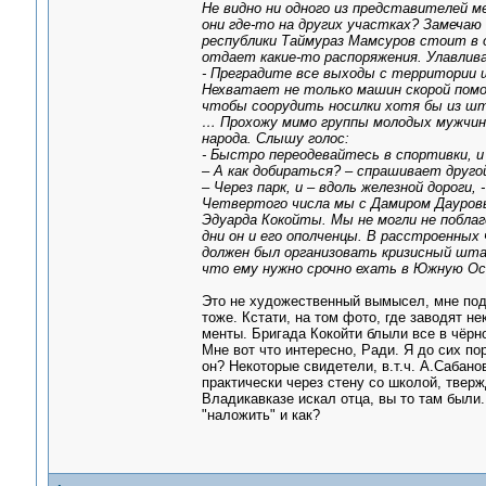
Не видно ни одного из представителей м
они где-то на других участках? Замечаю
республики Таймураз Мамсуров стоит в о
отдает какие-то распоряжения. Улавлив
- Преградите все выходы с территории ш
Нехватает не только машин скорой помощ
чтобы соорудить носилки хотя бы из ш
… Прохожу мимо группы молодых мужчин
народа. Слышу голос:
- Быстро переодевайтесь в спортивки, и 
– А как добираться? – спрашивает друго
– Через парк, и – вдоль железной дороги,
Четвертого числа мы с Дамиром Дауров
Эдуарда Кокойты. Мы не могли не поблаг
дни он и его ополченцы. В расстроенных
должен был организовать кризисный шта
что ему нужно срочно ехать в Южную Ос
Это не художественный вымысел, мне под
тоже. Кстати, на том фото, где заводят н
менты. Бригада Кокойти блыли все в чёрно
Мне вот что интересно, Ради. Я до сих по
он? Некоторые свидетели, в.т.ч. А.Сабан
практически через стену со школой, тверж
Владикавказе искал отца, вы то там были.
"наложить" и как?