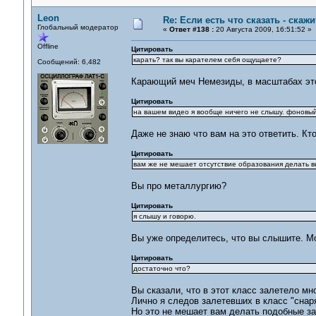
Leon
Re: Если есть что сказать - скажит
Глобальный модератор
«
Ответ #138 :
20 Августа 2009, 16:51:52 »
Offline
Цитировать
карать? так вы карателем себя ощущаете?
Сообщений: 6,482
Карающий меч Немезиды, в масштабах это
Цитировать
на вашем видео я вообще ничего не слышу. фоновый 
Даже не знаю что вам на это ответить. К
Цитировать
вам же не мешает отсутствие образования делать вы
Вы про металлургию?
Цитировать
я слышу и говорю.
Вы уже определитесь, что вы слышите. Мо
Цитировать
достаточно что?
Вы сказали, что в этот класс залетело мно
Лично я следов залетевших в класс "снаря
Но это не мешает вам делать подобные зая