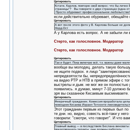
Цитировать
Кстати, Карлов, повторю свой вопрос: что бы личн
страницы"? Вы говорите о двух страницах (одна от
Просто обуревает профессиональное любопытство
если действительно обуревает, обещайте 
Цитировать
А вот после этого фото у В. Карлова больше не дол
Норд-Ост
А у Карлова есть вопрос. А не забыли ли 
Стерто, как голословное. Модератор
Стерто, как голословное. Модератор
Цитировать
Так и будет. Пока включаю всё, т.к. важны даже ма
вообще вы молодец. делать такую большую
не ищите подвох. я лицо "заинтересованно
непредвзятости бы, непредопределённости
на видео РТР и НТВ в прямом эфире с того
выстрелы и дым. не мог же он полностью р
появились. я думаю, минут 7-10 должно б
зря вы сказанное Кесаевым высмеиваете.
Цитировать
Фееричный гражданин. Комиссия проработала целый 
помощник Кесаева Израил Тотоонти лжесвидетельств
Этот гражданин первым из первых был по
те дни. но, видно, совесть всё-таки у нег
говорили: "смотри, что говорит". И что в
Цитировать
Главный вывод — в последствиях Беслана виноваты в
предотвращать теракты, они должны работать.