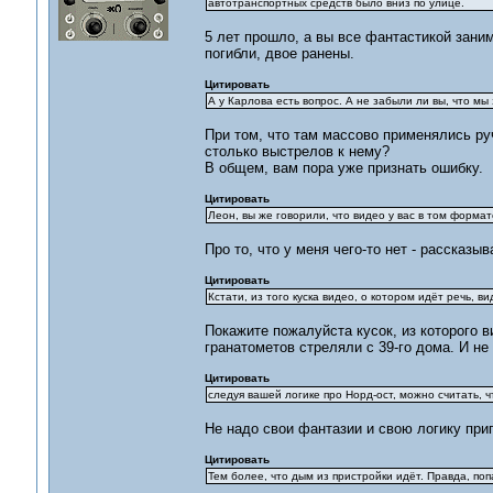
автотранспортных средств было вниз по улице.
5 лет прошло, а вы все фантастикой зани
погибли, двое ранены.
Цитировать
А у Карлова есть вопрос. А не забыли ли вы, что м
При том, что там массово применялись ру
столько выстрелов к нему?
В общем, вам пора уже признать ошибку.
Цитировать
Леон, вы же говорили, что видео у вас в том формате
Про то, что у меня чего-то нет - рассказыв
Цитировать
Кстати, из того куска видео, о котором идёт речь, 
Покажите пожалуйста кусок, из которого ви
гранатометов стреляли с 39-го дома. И не
Цитировать
следуя вашей логике про Норд-ост, можно считать, ч
Не надо свои фантазии и свою логику при
Цитировать
Тем более, что дым из пристройки идёт. Правда, по