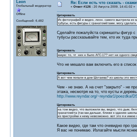
Leon
Re: Если есть что сказать - скажит
Глобальный модератор
«
Ответ #126 :
20 Августа 2009, 14:41:02 »
Offline
Цитировать
Из фотографий и видео, леон. самого выстрела из ка
Сообщений: 6,482
тубусы, есть фигуры с гранатомётами. могу сделать 
Сделайте пожалуйста скриншоты фигур с гр
тубусы рассказывайте тем, кто их туда пр
Цитировать
какую: то, чт них н было АГС-17? нет ни одного сви
Что не мешало вам включить его в список
Цитировать
А вот чем попали в дом Шотаева? из школы это мес
Чем - не знаю. А на счет "закрыто" - не 
этажа, несмотря на то, что кусты и дерев
http://www.reyndar.org/~reyndar1/poezdka/
Цитировать
на том видео, что выложили вы, видно, что дым, бел
гранатомёта (так как дальше, ближе к зданию школы,
из пристройки к нему невозможно. вот это я и имею 
Какое видео, где там что очевидно про гр
Я вас не понимаю. Излагайте мысли яснее