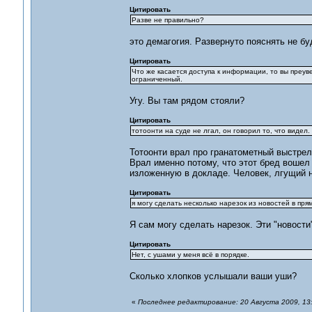
Цитировать
Разве не правильно?
это демагогия. Развернуто пояснять не бу
Цитировать
Что же касается доступа к информации, то вы преуве
ограниченный.
Угу. Вы там рядом стояли?
Цитировать
тотоонти на суде не лгал, он говорил то, что виде
Тотоонти врал про гранатометный выстрел 
Врал именно потому, что этот бред вошел 
изложенную в докладе. Человек, лгущий 
Цитировать
я могу сделать несколько нарезок из новостей в прям
Я сам могу сделать нарезок. Эти "новости
Цитировать
Нет, с ушами у меня всё в порядке.
Сколько хлопков услышали ваши уши?
«
Последнее редактирование: 20 Августа 2009, 13