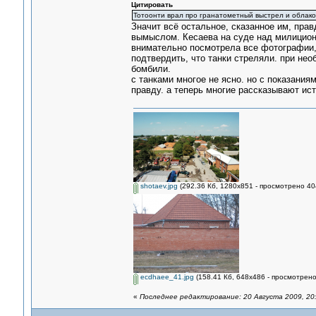
Цитировать
Тотоонти врал про гранатометный выстрел и облако.
Значит всё остальное, сказанное им, прав
вымыслом. Кесаева на суде над милиционе
внимательно посмотрела все фотографии, п
подтвердить, что танки стреляли. при нео
бомбили.
с танками многое не ясно. но с показани
правду. а теперь многие рассказывают ист
shotaev.jpg
(292.36 Кб, 1280x851 - просмотрено 40
ecdhaee_41.jpg
(158.41 Кб, 648x486 - просмотрено
«
Последнее редактирование: 20 Августа 2009, 20