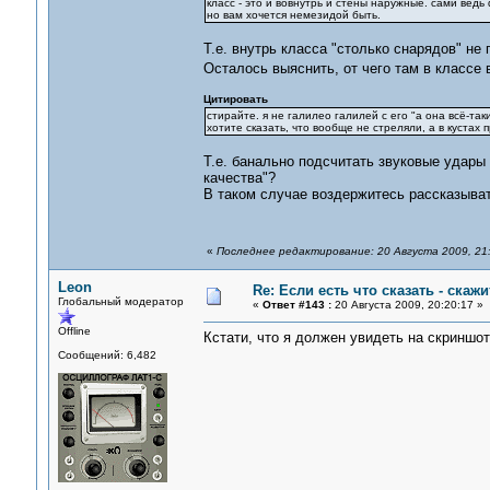
класс - это и вовнутрь и стены наружные. сами ведь
но вам хочется немезидой быть.
Т.е. внутрь класса "столько снарядов" не
Осталось выяснить, от чего там в классе
Цитировать
стирайте. я не галилео галилей с его "а она всё-та
хотите сказать, что вообще не стреляли, а в куста
Т.е. банально подсчитать звуковые удары 
качества"?
В таком случае воздержитесь рассказыват
«
Последнее редактирование: 20 Августа 2009, 21
Leon
Re: Если есть что сказать - скажит
Глобальный модератор
«
Ответ #143 :
20 Августа 2009, 20:20:17 »
Offline
Кстати, что я должен увидеть на скриншо
Сообщений: 6,482