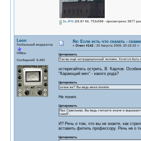
3e.JPG
(28.87 Кб, 753x599 - просмотрено 3977 раз
Leon
Re: Если есть что сказать - скажит
Глобальный модератор
«
Ответ #142 :
20 Августа 2009, 20:19:32 »
Offline
Цитировать
Так вы ещё нетрадиционный человек. Хочется быть
Сообщений: 6,482
остерегайтесь острить, В. Карлов. Особен
"Карающий меч" - какого рода?
Цитировать
зачем же? Вы ведь меня поняли.
Не понял.
Цитировать
Про Савельева. Вы ведь считаете иначе и выражаете 
такой".
И? Речь о том, что вы не знаете, как стр
вставить фитиль профессору. Речь не о т
Цитировать