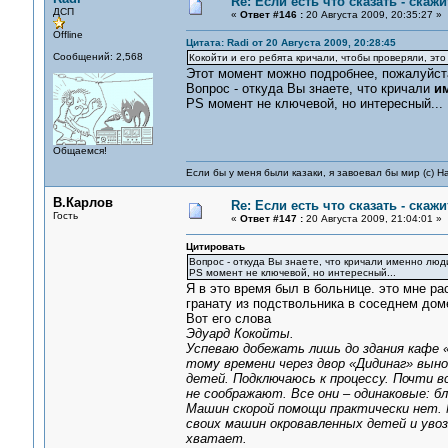
Re: Если есть что сказать - скажит
ДСП
«
Ответ #146 :
20 Августа 2009, 20:35:27 »
Offline
Цитата: Radi от 20 Августа 2009, 20:28:45
Сообщений: 2,568
Кокойти и его ребята кричали, чтобы проверяли, это
Этот момент можно подробнее, пожалуйст
Вопрос - откуда Вы знаете, что кричали
и
PS момент не ключевой, но интересный...
Общаемся!
Если бы у меня были казаки, я завоевал бы мир (с) Н
В.Карлов
Re: Если есть что сказать - скажит
Гость
«
Ответ #147 :
20 Августа 2009, 21:04:01 »
Цитировать
Вопрос - откуда Вы знаете, что кричали именно люд
PS момент не ключевой, но интересный...
Я в это время был в больнице. это мне р
гранату из подствольника в соседнем дом
Вот его слова
Эдуард Кокойты.
Успеваю добежать лишь до здания кафе «
тому времени через двор «Дидинаг» выно
детей. Подключаюсь к процессу. Почти в
не соображают. Все они – одинаковые: б
Машин скорой помощи практически нет. 
своих машин окровавленных детей и уво
хватает.