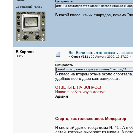
Offline
Цитировать
именно поэтому в этот класс и попало столько снаря
Сообщений: 6,482
В какой класс, каких снарядов, почему "п
В.Карлов
Re: Если есть что сказать - скажит
Гость
«
Ответ #131 :
20 Августа 2009, 15:27:20 »
Цитировать
[ какой класс, каких снарядов, почему "поэтому"?
В класс на втором этаже около спортзала
удобнее всего двор контролировать.
ОТВЕТЬТЕ НА ВОПРОС!
Иначе я заблокирую доступ.
Админ
Стерто, как голословное. Модератор
И светлый дым с торца дома № 41 . А в 0
детей, которые выбегают из школы. А пото