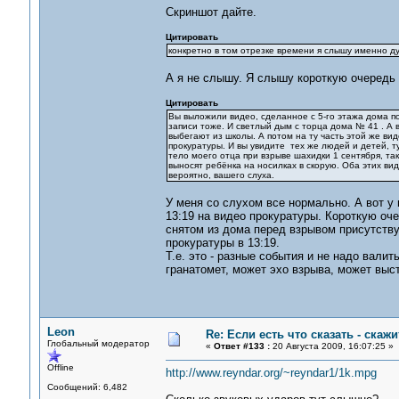
Скриншот дайте.
Цитировать
конкретно в том отрезке времени я слышу именно д
А я не слышу. Я слышу короткую очередь 
Цитировать
Вы выложили видео, сделанное с 5-го этажа дома по 
записи тоже. И светлый дым с торца дома № 41 . А 
выбегают из школы. А потом на ту часть этой же ви
прокуратуры. И вы увидите тех же людей и детей, т
тело моего отца при взрыве шахидки 1 сентября, так 
выносят ребёнка на носилках в скорую. Оба этих вид
вероятно, вашего слуха.
У меня со слухом все нормально. А вот у 
13:19 на видео прокуратуры. Короткую оч
снятом из дома перед взрывом присутству
прокуратуры в 13:19.
Т.е. это - разные события и не надо валит
гранатомет, может эхо взрыва, может выс
Leon
Re: Если есть что сказать - скажит
Глобальный модератор
«
Ответ #133 :
20 Августа 2009, 16:07:25 »
Offline
http://www.reyndar.org/~reyndar1/1k.mpg
Сообщений: 6,482