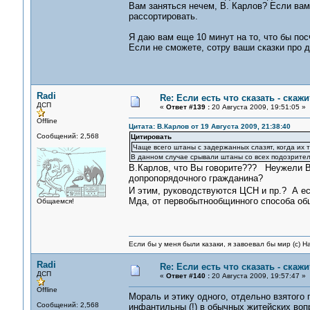
Вам заняться нечем, В. Карлов? Если вам
рассортировать.
Я даю вам еще 10 минут на то, что бы пос
Если не сможете, сотру ваши сказки про 
Radi
Re: Если есть что сказать - скажит
ДСП
«
Ответ #139 :
20 Августа 2009, 19:51:05 »
Offline
Цитата: В.Карлов от 19 Августа 2009, 21:38:40
Сообщений: 2,568
Цитировать
Чаще всего штаны с задержанных слазят, когда их т
В данном случае срывали штаны со всех подозрител
В.Карлов, что Вы говорите??? Неужели Вы
допропорядочного гражданина?
И этим, руководствуются ЦСН и пр.? А е
Мда, от первобытнообщинного способа общ
Общаемся!
Если бы у меня были казаки, я завоевал бы мир (с) Н
Radi
Re: Если есть что сказать - скажит
ДСП
«
Ответ #140 :
20 Августа 2009, 19:57:47 »
Offline
Мораль и этику одного, отдельно взятого
Сообщений: 2,568
инфантильны (!) в обычных житейских воп