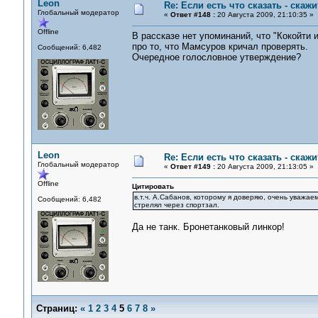
Leon
Re: Если есть что сказать - скажит
Глобальный модератор
«
Ответ #148 :
20 Августа 2009, 21:10:35 »
Offline
В рассказе нет упоминаний, что "Кокойти и
про то, что Мамсуров кричал проверять.
Сообщений: 6,482
Очередное голословное утверждение?
Leon
Re: Если есть что сказать - скажит
Глобальный модератор
«
Ответ #149 :
20 Августа 2009, 21:13:05 »
Offline
Цитировать
в.т.ч. А.Сабанов, которому я доверяю, очень уважае
Сообщений: 6,482
стрелял через спортзал.
Да не танк. Бронетанковый линкор!
Страниц:
«
1
2
3
4
5
6
7
8
»